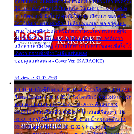
คู่แฟนเพลง ไม่เคยคิดว่าเก่ง หรือดังกว่าใคร..ใคร พระคุณ
ผู้ฟัง เท่านั้นยิ่งใหญ่ ที่เป็นแรงใจ ให้ผมดังมา.. ขอ องค์เท
วา สถิตฟากฟ้ายิ่งใหญ่ คุ้มภัยให้ท่าน เถิดหนา ขอจงเชื่อ
ใจ ไว้เถิดว่า ตราบชั่วชีวา ไม่ลืมแฟนเพลง ขอ อยู่คู่แฟน
เพลง ไม่เคยคิดว่าเก่ง หรือดังกว่าใคร..ใคร พระคุณผู้ฟัง
เท่านั้นยิ่งใหญ่ ที่เป็นแรงใจ ให้ผมดังมา.. ขอ องค์เทวา
สถิตฟากฟ้ายิ่งใหญ่ คุ้มภัยให้ท่าน เถิดหนา ขอจงเชื่อใจ ไว้
เถิดว่า ตราบชั่วชีวา ไม่ลืมแฟนเพลง
ขอบคุณแฟนเพลง - Cover Ver. (KARAOKE)
53 views • 31.07.2569
1. 00:00:00 ยินดีรับเดน 2. 00:03:44 น้ำตาอีสาน 3. 00:07:51
กิ่งทองใบหยก 4. 00:10:35 น้ำนิ่งไหลลึก 5. 00:13:49 ลานรัก
ลานเท 6. 00:17:06 จำใจจาก 7. 00:20:53 คืนฝนตก 8.
00:25:16 น้ำลงเดือนยี่ 9. 00:28:47 โสนน้อยเรือนงาม 10.
00:32:29 ตอไม้ที่ตายแล้ว 11. 00:35:41 น้ำกรดแช่เย็น 12.
00:39:08 อยากฟังซ้ำ 13. 00:42:32 รู้ว่าเขาหลอก 14.