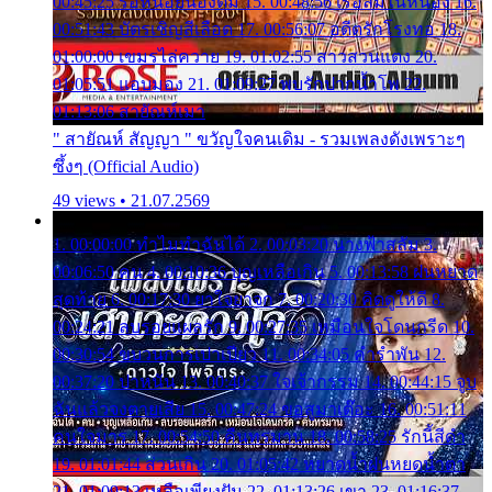
00:45:25 รอหน่อยน้องติ๋ม 15. 00:48:56 เรือล่มในหนอง 16.
00:51:43 บัตรเชิญสีเลือด 17. 00:56:07 อดีตรักโรงทอ 18.
01:00:00 เขมรไล่ควาย 19. 01:02:55 สาวสวนแตง 20.
01:05:51 แอบมอง 21. 01:09:27 พบรักปากน้ำโพ 22.
01:13:06 สายัณห์เมา
" สายัณห์ สัญญา " ขวัญใจคนเดิม - รวมเพลงดังเพราะๆ
ซึ้งๆ (Official Audio)
49 views • 21.07.2569
1. 00:00:00 ทำไมทำฉันได้ 2. 00:03:20 นางฟ้าสลัม 3.
00:06:50 คน 4. 00:10:36 บุญเหลือเกิน 5. 00:13:58 ฝนหยาด
สุดท้าย 6. 00:17:30 ยาใจยาจก 7. 00:20:30 คิดดูให้ดี 8.
00:24:21 ลบรอยแผลรัก 9. 00:27:35 เหมือนใจโดนกรีด 10.
00:30:54 ขบวนการเปาเปียว 11. 00:34:05 คำรำพัน 12.
00:37:20 ปาหนัน 13. 00:40:37 ใจเจ้ากรรม 14. 00:44:15 จูบ
ฉันแล้วจงตายเสีย 15. 00:47:24 ขอสูมาเต๊อะ 16. 00:51:11
คนใจมาร 17. 00:54:50 คืนทรมาน 18. 00:58:25 รักนี้สีดำ
19. 01:01:44 ส่วนเกิน 20. 01:05:42 หยาดน้ำฝนหยดน้ำตา
21. 01:09:13 เหลือเพียงฝัน 22. 01:13:26 เขา 23. 01:16:37