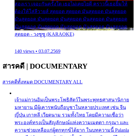
สองเรา เจอะกันครั้งใด เธอไม่เคยไยดี คราวนี้เธอยิ้มให้
ต้องให้ใส่ลีวายส์ สุดยอด สุดยอด มันสุดยอด มันสุดยอด
มันสุดยอด มันสุดยอด มันสุดยอด มันสุดยอด มันสุดยอด
มันสุดยอด มันสุดยอด มันสุดยอด มันสุดยอด มันสุดยอด
สุดยอด - วงซูซู (KARAOKE)
140 views • 03.07.2569
สารคดี
|
DOCUMENTARY
สารคดีทั้งหมด
DOCUMENTARY ALL
เจ้าแม่กวนอิมเป็นพระโพธิสัตว์ในพระพุทธศาสนานิกาย
มหายาน มีผู้เคารพนับถือบูชาในหลายประเทศ เช่น จีน
ญี่ปุ่น เกาหลี เวียดนาม รวมทั้งไทย โดยมีความเชื่อว่า
พระองค์ทรงเป็นสัญลักษณ์แห่งความเมตตา กรุณา และ
ความช่วยเหลือแก่ผู้ตกทุกข์ได้ยาก ในบทความนี้ Palanla