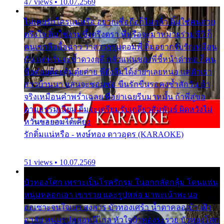
47 views • 10.07.2569
ไม่เคยรักใครแน่หรือ อยากเชื่อถือก็ไม่กล้า ติ๋มใช่คนสวย
ตรึงใจ ติ๋มใช่งามซึ้งตรึงตรา พี่หรือจะมาหมายร่วมชีวี ก็
คนเขาลืออื้อฉาว ว่าสาวๆรุมตอมพี่ ติ๋มอยากรับรักเหมือน
กัน แต่หวั่นจะช้ำดวงฤดี กลัวแฟนของพี่ชี้หน้าด่าทอ ก็คน
ชื่อต๋อยต้อยตุ้มตุ๋ยต่าย พี่ยังลืมได้ง่ายๆเลยหนอ แค่ตัวเรา
สาวบ้านนา แสนจะซอมซ่อ ขืนรักขืนรอคงช้ำสักวัน ถ้า
จริงเหมือนคำพร่ำเฉลย พี่อย่าเฉยรีบมาหมั้น ถ้าพี่สู่ขอ
ตามธรรมเนียม ติ๋มจะเตรียมรับเกลียวสัมพันธ์ ผิดหวังไม่
หวั่นขอยอมได้เคียง
รักติ๋มแน่หรือ - หงษ์ทอง ดาวอุดร (KARAOKE)
51 views • 10.07.2569
บัวทองโศก เพราะเป็นโรครักรุม ในอกกลัดกลุ้ม โดนแฟน
หนุ่มหลอกเอา เขารวย และรูปหล่อ มาพะเน้าพะนอ
ออเซาะจนใจเบา สงสาร บัวทองเศร้า น้ำตาคลอเบ้า เฝ้า
อาลัย หนุ่มรูปหล่อหนีไกล หัวใจบัวทองระรวย บัวทองโศก