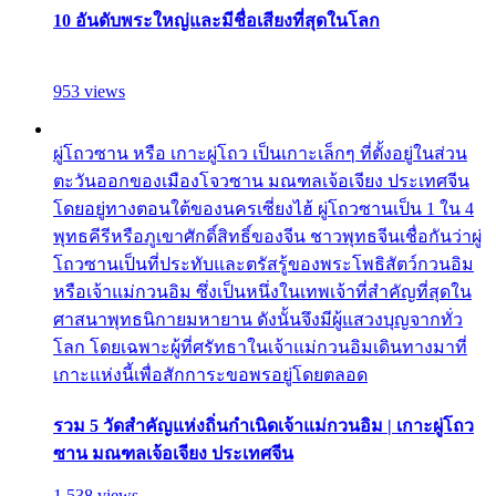
10 อันดับพระใหญ่และมีชื่อเสียงที่สุดในโลก
953 views
ผู่โถวซาน หรือ เกาะผู่โถว เป็นเกาะเล็กๆ ที่ตั้งอยู่ในส่วน
ตะวันออกของเมืองโจวซาน มณฑลเจ้อเจียง ประเทศจีน
โดยอยู่ทางตอนใต้ของนครเซี่ยงไฮ้ ผู่โถวซานเป็น 1 ใน 4
พุทธคีรีหรือภูเขาศักดิ์สิทธิ์ของจีน ชาวพุทธจีนเชื่อกันว่าผู่
โถวซานเป็นที่ประทับและตรัสรู้ของพระโพธิสัตว์กวนอิม
หรือเจ้าแม่กวนอิม ซึ่งเป็นหนึ่งในเทพเจ้าที่สำคัญที่สุดใน
ศาสนาพุทธนิกายมหายาน ดังนั้นจึงมีผู้แสวงบุญจากทั่ว
โลก โดยเฉพาะผู้ที่ศรัทธาในเจ้าแม่กวนอิมเดินทางมาที่
เกาะแห่งนี้เพื่อสักการะขอพรอยู่โดยตลอด
รวม 5 วัดสำคัญแห่งถิ่นกำเนิดเจ้าแม่กวนอิม | เกาะผู่โถว
ซาน มณฑลเจ้อเจียง ประเทศจีน
1,538 views