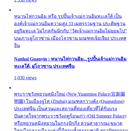
หนานไห่กวนอิม หรือ รูปปั้นเจ้าแม่กวนอิมทะเลใต้ เป็น
องค์เจ้าแม่กวนอิมความสูง 33 เมตรรวมฐาน ประดิษฐาน
อยู่ริมทะเล ไม่ไกลกันนักกับ “วัดเจ้าแม่กวนอิมไม่ยอมไป”
บนเกาะผู่โถวซาน เมืองโจวซาน มณฑลเจ้อเจียง ประเทศ
จีน
Nanhai Guanyin : หนานไห่กวนอิม...รูปปั้นเจ้าแม่กวนอิม
ทะเลใต้, ผู่โถวซาน ประเทศจีน
1,030 views
พระราชวังหยวนหมิงใหม่ (New Yuanming Palace/宮新園
明園) ในเมืองจูไห่ (Zhuhai) มณฑลกวางตุ้ง (Quangdong)
ประเทศจีน เป็นสวนและสถานที่ท่องเที่ยวที่ได้รับแรง
บันดาลใจจากพระราชวังฤดูร้อนเก่า (Old Summer Palace)
หรือหยวนหมิงหยวนในกรุงปักกิ่ง สวนสาธารณะขนาด
ใหญ่ใจกลางเมืองแห่งนี้มีครบทั้งธรรมชาติ สถาปัตยกรรม