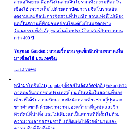
สวนอวี้หยวน คือหนึ่งในสวนจีนโบราณที่งดงามที่สุดใน
เซี่ยงไฮ้ เพราะเต็มไปด้วยสถาปัตยกรรมจีนโบราณอัน
งดงามและศิลปะการจัดสวนที่ประณีต สวนแห่งนี้ไม่เพียง
แต่เป็นสถานที่พักผ่อนหย่อนใจแต่ยังเป็นมรดกทาง
วัฒนธรรมที่สำคัญของจีนด้วยประวัติศาสตร์อันยาวนาน
กว่า 400 ปี
Yuyuan Garden : สวนอวี้หยวน จุดเช็กอินห้ามพลาดเมื่อ
มาเซี่ยงไฮ้ ประเทศจีน
1,312 views
หน้าผาโทจินโบ (Tojinbo) ตั้งอยู่ในจังหวัดฟุกุอิ (Fukui) ทาง
ภาคตะวันออกของประเทศญี่ปุ่น เป็นหนึ่งในสถานที่ท่อง
เที่ยวที่ได้รับความนิยมจากทั้งนักท่องเที่ยวชาวญี่ปุ่นและ
ชาวต่างชาติ ด้วยความงามของหน้าผาที่สูงชันและวิว
ทิวทัศน์ที่น่าทึ่ง และไม่เพียงแต่เป็นสถานที่ที่เต็มไปด้วย
ความงามจากธรรมชาติ แต่ยังแฝงไปด้วยตำนานและ
ความเชื่อที่ลึกซึ้งด้วย