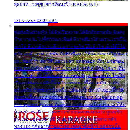
สุดยอด - วงซูซู (ซาวด์ดนตรี) (KARAOKE)
131 views • 03.07.2569
พ่อส่งเงินสามพัน ให้ฉันเรียนราม ได้อีกสักสามพัน ฉันคง
บ๊าย บาย จะไปซื้อกางเกงยีนส์ ลีวายส์มาใส่ เพราะเราเป็น
เด็กใต้ ลีวายส์อย่างเดียว อยากจะโชว์ถึงหิวโซ เด็กใต้ก็ไม่
หวั่น ตกตัวละหลายพัน กัดฟันซื้อมา ให้เด็กเทพเหลียวมอง
และต้องรู้ว่า เด็กใต้ไม่ธรรมดา แต่สุดยอด เดินโยกย้ายเย
ยวน กวนโอ๊ยพอได้ เพราะว่านุ่งลีวายส์ ตัวใหม่ใส่มา เดิน
เข้ามหาลัย จิ๊กโก๊มองหน้า ท่าจะมีปัญหา ไม่พอใจ ได้เป็น
เรื่องแน่นอน แต่ฉันไม่หวั่น เลยแหลงใต้ถามมัน ว่ามัน
พรั่นพรือ มันตอบว่าไม่พรื่อ เปลี่ยนเป็นยิ้มให้ เจอะเด็กใต้
ด้วยกัน ก็เลยรอด สุดยอด สุดยอด สุดยอด มันสุดยอด สุด
ยอด สุดยอด สุดยอด มันสุดยอด แอบหลงรักสาวราม ที่พัก
ห้องเช่า เธอผิวขาวผมยาว ปากแดงแหลงกลาง ถูกสเป็ก
จริงเธอ อยู่ห้องข้างข้าง อยากเข้าไปแหลงกลาง กลัว
ทองแดง กลับจากรามมาเจอ เธอมาซื้อข้าว แต่ก่อนนั้น