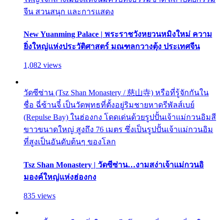
จีน สวนสนุก และการแสดง
New Yuanming Palace | พระราชวังหยวนหมิงใหม่ ความ
ยิ่งใหญ่แห่งประวัติศาสตร์ มณฑลกวางตุ้ง ประเทศจีน
1,082 views
วัดซีซ่าน (Tsz Shan Monastery / 慈山寺) หรือที่รู้จักกันใน
ชื่อ ฉี่ซ้านจี๋ เป็นวัดพุทธที่ตั้งอยู่ริมชายหาดรีพัลส์เบย์
(Repulse Bay) ในฮ่องกง โดดเด่นด้วยรูปปั้นเจ้าแม่กวนอิมสี
ขาวขนาดใหญ่ สูงถึง 76 เมตร ซึ่งเป็นรูปปั้นเจ้าแม่กวนอิม
ที่สูงเป็นอันดับต้นๆ ของโลก
Tsz Shan Monastery | วัดซีซ่าน…งามสง่าเจ้าแม่กวนอิ
มองค์ใหญ่แห่งฮ่องกง
835 views