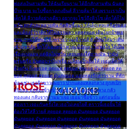
พ่อส่งเงินสามพัน ให้ฉันเรียนราม ได้อีกสักสามพัน ฉันคง
บ๊าย บาย จะไปซื้อกางเกงยีนส์ ลีวายส์มาใส่ เพราะเราเป็น
เด็กใต้ ลีวายส์อย่างเดียว อยากจะโชว์ถึงหิวโซ เด็กใต้ก็ไม่
หวั่น ตกตัวละหลายพัน กัดฟันซื้อมา ให้เด็กเทพเหลียวมอง
และต้องรู้ว่า เด็กใต้ไม่ธรรมดา แต่สุดยอด เดินโยกย้ายเย
ยวน กวนโอ๊ยพอได้ เพราะว่านุ่งลีวายส์ ตัวใหม่ใส่มา เดิน
เข้ามหาลัย จิ๊กโก๊มองหน้า ท่าจะมีปัญหา ไม่พอใจ ได้เป็น
เรื่องแน่นอน แต่ฉันไม่หวั่น เลยแหลงใต้ถามมัน ว่ามัน
พรั่นพรือ มันตอบว่าไม่พรื่อ เปลี่ยนเป็นยิ้มให้ เจอะเด็กใต้
ด้วยกัน ก็เลยรอด สุดยอด สุดยอด สุดยอด มันสุดยอด สุด
ยอด สุดยอด สุดยอด มันสุดยอด แอบหลงรักสาวราม ที่พัก
ห้องเช่า เธอผิวขาวผมยาว ปากแดงแหลงกลาง ถูกสเป็ก
จริงเธอ อยู่ห้องข้างข้าง อยากเข้าไปแหลงกลาง กลัว
ทองแดง กลับจากรามมาเจอ เธอมาซื้อข้าว แต่ก่อนนั้น
สองเรา เจอะกันครั้งใด เธอไม่เคยไยดี คราวนี้เธอยิ้มให้
ต้องให้ใส่ลีวายส์ สุดยอด สุดยอด มันสุดยอด มันสุดยอด
มันสุดยอด มันสุดยอด มันสุดยอด มันสุดยอด มันสุดยอด
มันสุดยอด มันสุดยอด มันสุดยอด มันสุดยอด มันสุดยอด