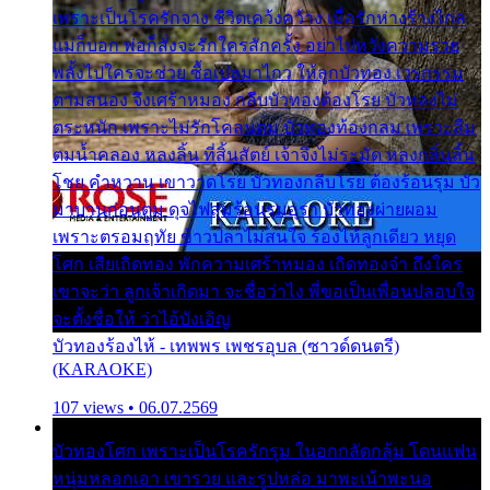
เพราะเป็นโรครักจาง ชีวิตเคว้งคว้าง เมื่อรักห่างร้างไกล
แม่ก็บอก พ่อก็สั่งจะรักใครสักครั้ง อย่าไปหวังความรวย
พลั้งไปใครจะช่วย ซื้อเปลมาไกว ให้ลูกบัวทอง เวรกรรม
ตามสนอง จึงเศร้าหมอง กลีบบัวทองต้องโรย บัวทองไม่
ตระหนัก เพราะไม่รักโคลนตม บัวทองท้องกลม เพราะลืม
ตมน้ำคลอง หลงลิ้น ที่สิ้นสัตย์ เจ้าจึงไม่ระมัด หลงกลิ่นลิ้น
โชย คำหวาน เขาวาดโรย บัวทองกลีบโรย ต้องร้อนรุม บัว
มาบานก่อนตูม ดุจไฟสุมร้อนรุมอุรา บัวทองผ่ายผอม
เพราะตรอมฤทัย ข้าวปลาไม่สนใจ ร้องไห้ลูกเดียว หยุด
โศก เสียเถิดทอง พักความเศร้าหมอง เถิดทองจ๋า ถึงใคร
เขาจะว่า ลูกเจ้าเกิดมา จะชื่อว่าไง พี่ขอเป็นเพื่อนปลอบใจ
จะตั้งชื่อให้ ว่าไอ้บังเอิญ
บัวทองร้องไห้ - เทพพร เพชรอุบล (ซาวด์ดนตรี)
(KARAOKE)
107 views • 06.07.2569
บัวทองโศก เพราะเป็นโรครักรุม ในอกกลัดกลุ้ม โดนแฟน
หนุ่มหลอกเอา เขารวย และรูปหล่อ มาพะเน้าพะนอ