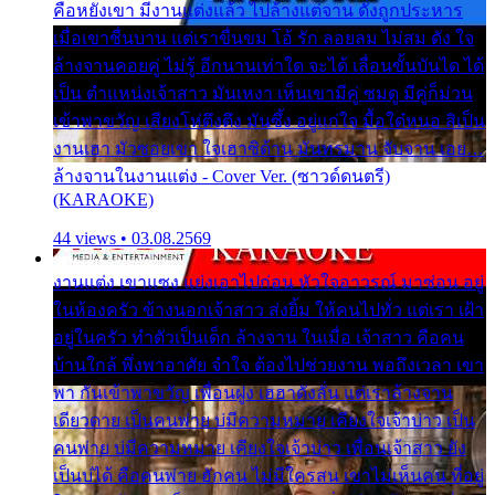
คือหยังเขา มีงานแต่งแล้ว ไปล้างแต่จาน ดั่งถูกประหาร
เมื่อเขาชื่นบาน แต่เราขื่นขม โอ้ รัก ลอยลม ไม่สม ดัง ใจ
ล้างจานคอยคู่ ไม่รู้ อีกนานเท่าใด จะได้ เลื่อนขั้นบันได ได้
เป็น ตำแหน่งเจ้าสาว มันเหงา เห็นเขามีคู่ ซมดู มีคู่ก็ม่วน
เข้าพาขวัญ เสียงโห่ตึงตึง มันซึ้ง อยู่แก่ใจ มื้อใด๋หนอ สิเป็น
งานเฮา มัวซอยเขา ใจเฮาซิด้าน มันทรมาน จับจาน เอย…
ล้างจานในงานแต่ง - Cover Ver. (ซาวด์ดนตรี)
(KARAOKE)
44 views • 03.08.2569
งานแต่ง เขาแซง แย่งเอาไปก่อน หัวใจอาวรณ์ มาซ่อน อยู่
ในห้องครัว ข้างนอกเจ้าสาว ส่งยิ้ม ให้คนไปทั่ว แต่เรา เฝ้า
อยู่ในครัว ทำตัวเป็นเด็ก ล้างจาน ในเมื่อ เจ้าสาว คือคน
บ้านใกล้ พึ่งพาอาศัย จำใจ ต้องไปช่วยงาน พอถึงเวลา เขา
พา กันเข้าพาขวัญ เพื่อนฝูง เฮฮาดังลั่น แต่เราล้างจาน
เดียวดาย เป็นคนพ่าย บ่มีความหมาย เคียงใจเจ้าบ่าว เป็น
คนพ่าย บ่มีความหมาย เคียงใจเจ้าบ่าว เพื่อนเจ้าสาว ยัง
เป็นบ่ได้ คือคนพ่าย ฮักคน ไม่มีใครสน เขาไม่เห็นคน ที่อยู่