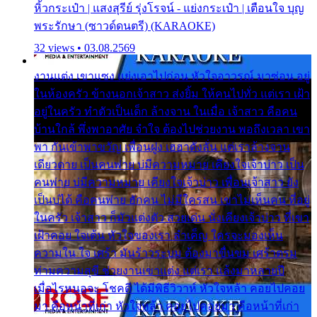
หิ้วกระเป๋า | แสงสุรีย์ รุ่งโรจน์ - แย่งกระเป๋า | เตือนใจ บุญ
พระรักษา (ซาวด์ดนตรี) (KARAOKE)
32 views • 03.08.2569
งานแต่ง เขาแซง แย่งเอาไปก่อน หัวใจอาวรณ์ มาซ่อน อยู่
ในห้องครัว ข้างนอกเจ้าสาว ส่งยิ้ม ให้คนไปทั่ว แต่เรา เฝ้า
อยู่ในครัว ทำตัวเป็นเด็ก ล้างจาน ในเมื่อ เจ้าสาว คือคน
บ้านใกล้ พึ่งพาอาศัย จำใจ ต้องไปช่วยงาน พอถึงเวลา เขา
พา กันเข้าพาขวัญ เพื่อนฝูง เฮฮาดังลั่น แต่เราล้างจาน
เดียวดาย เป็นคนพ่าย บ่มีความหมาย เคียงใจเจ้าบ่าว เป็น
คนพ่าย บ่มีความหมาย เคียงใจเจ้าบ่าว เพื่อนเจ้าสาว ยัง
เป็นบ่ได้ คือคนพ่าย ฮักคน ไม่มีใครสน เขาไม่เห็นคน ที่อยู่
ในครัว เจ้าสาว ก็มัวแต่งตัว สวยเด่น นั่งเคียงเจ้าบ่าว ที่เขา
เฝ้าคอย ใจเต้น หัวใจของเรา ลำเค็ญ ใครจะมองเห็น
ความใน ใจ เศร้า มันร้าวระบม ต้องมาขื่นขม เศร้าตรม
ท่ามความสุขี ช่วยงานเขาแต่ง แต่เรา แล้งมาหลายปี
เมื่อไรหนอจะ โชคดี ได้มีพิธีวิวาห์ หัวใจหล้า คอยไปคอย
มา คือหน้าที่เก่า หัวใจหล้า คอยไปคอยมา คือหน้าที่เก่า