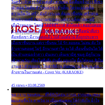
ในครัว เจ้าสาว ก็มัวแต่งตัว สวยเด่น นั่งเคียงเจ้าบ่าว ที่เขา
เฝ้าคอย ใจเต้น หัวใจของเรา ลำเค็ญ ใครจะมองเห็น
ความใน ใจ เศร้า มันร้าวระบม ต้องมาขื่นขม เศร้าตรม
ท่ามความสุขี ช่วยงานเขาแต่ง แต่เรา แล้งมาหลายปี
เมื่อไรหนอจะ โชคดี ได้มีพิธีวิวาห์ หัวใจหล้า คอยไปคอย
มา คือหน้าที่เก่า หัวใจหล้า คอยไปคอยมา คือหน้าที่เก่า
คือหยังเขา มีงานแต่งแล้ว ไปล้างแต่จาน ดั่งถูกประหาร
เมื่อเขาชื่นบาน แต่เราขื่นขม โอ้ รัก ลอยลม ไม่สม ดัง ใจ
ล้างจานคอยคู่ ไม่รู้ อีกนานเท่าใด จะได้ เลื่อนขั้นบันได ได้
เป็น ตำแหน่งเจ้าสาว มันเหงา เห็นเขามีคู่ ซมดู มีคู่ก็ม่วน
เข้าพาขวัญ เสียงโห่ตึงตึง มันซึ้ง อยู่แก่ใจ มื้อใด๋หนอ สิเป็น
งานเฮา มัวซอยเขา ใจเฮาซิด้าน มันทรมาน จับจาน เอย…
ล้างจานในงานแต่ง - Cover Ver. (KARAOKE)
45 views • 03.08.2569
ขอ กราบ ขอบคุณ.... ที่ได้รับไออุ่น การุณ จากแฟน เพลง
ผมแสนชื่นใจ หายวังเวง เมื่อแฟนเพลง ให้กำลังใจ น้ำใจ