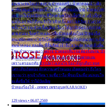
ออเซาะจนใจเบา สงสาร บัวทองเศร้า น้ำตาคลอเบ้า เฝ้า
อาลัย หนุ่มรูปหล่อหนีไกล หัวใจบัวทองระรวย บัวทองโศก
เพราะเป็นโรครักจาง ชีวิตเคว้งคว้าง เมื่อรักห่างร้างไกล
แม่ก็บอก พ่อก็สั่งจะรักใครสักครั้ง อย่าไปหวังความรวย
พลั้งไปใครจะช่วย ซื้อเปลมาไกว ให้ลูกบัวทอง เวรกรรม
ตามสนอง จึงเศร้าหมอง กลีบบัวทองต้องโรย บัวทองไม่
ตระหนัก เพราะไม่รักโคลนตม บัวทองท้องกลม เพราะลืม
ตมน้ำคลอง หลงลิ้น ที่สิ้นสัตย์ เจ้าจึงไม่ระมัด หลงกลิ่นลิ้น
โชย คำหวาน เขาวาดโรย บัวทองกลีบโรย ต้องร้อนรุม บัว
มาบานก่อนตูม ดุจไฟสุมร้อนรุมอุรา บัวทองผ่ายผอม
เพราะตรอมฤทัย ข้าวปลาไม่สนใจ ร้องไห้ลูกเดียว หยุด
โศก เสียเถิดทอง พักความเศร้าหมอง เถิดทองจ๋า ถึงใคร
เขาจะว่า ลูกเจ้าเกิดมา จะชื่อว่าไง พี่ขอเป็นเพื่อนปลอบใจ
จะตั้งชื่อให้ ว่าไอ้บังเอิญ
บัวทองร้องไห้ - เทพพร เพชรอุบล(KARAOKE)
129 views • 06.07.2569