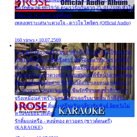
ขอรักคืน 24. 01:19:56 คนเรารักกันยาก 25. 01:23:06 หัวใจ
เถื่อน 26. 01:26:45 อยู่เพื่อลูก
เพลงเพราะเสนาะดวงใจ - ดาวใจ ไพจิตร (Official Audio)
160 views • 10.07.2569
ไม่เคยรักใครแน่หรือ อยากเชื่อถือก็ไม่กล้า ติ๋มใช่คนสวย
ตรึงใจ ติ๋มใช่งามซึ้งตรึงตรา พี่หรือจะมาหมายร่วมชีวี ก็
คนเขาลืออื้อฉาว ว่าสาวๆรุมตอมพี่ ติ๋มอยากรับรักเหมือน
กัน แต่หวั่นจะช้ำดวงฤดี กลัวแฟนของพี่ชี้หน้าด่าทอ ก็คน
ชื่อต๋อยต้อยตุ้มตุ๋ยต่าย พี่ยังลืมได้ง่ายๆเลยหนอ แค่ตัวเรา
สาวบ้านนา แสนจะซอมซ่อ ขืนรักขืนรอคงช้ำสักวัน ถ้า
จริงเหมือนคำพร่ำเฉลย พี่อย่าเฉยรีบมาหมั้น ถ้าพี่สู่ขอ
ตามธรรมเนียม ติ๋มจะเตรียมรับเกลียวสัมพันธ์ ผิดหวังไม่
หวั่นขอยอมได้เคียง
รักติ๋มแน่หรือ - หงษ์ทอง ดาวอุดร (ซาวด์ดนตรี)
(KARAOKE)