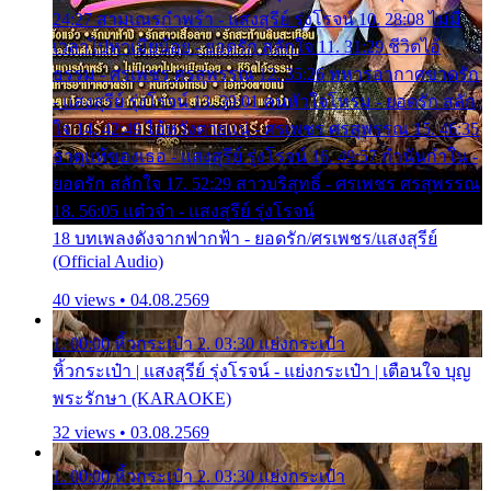
24:27 สามเณรกำพร้า - แสงสุรีย์ รุ่งโรจน์ 10. 28:08 ไม่มี
เวลาไปหาเมียน้อย - ยอดรัก สลักใจ 11. 31:29 ชีวิตไอ้
ธรรม - ศรเพชร ศรสุพรรณ 12. 35:26 ทหารอากาศขาดรัก
- แสงสุรีย์ รุ่งโรจน์ 13. 39:01 คนหัวใจโทรม - ยอดรัก สลัก
ใจ 14. 42:49 ไอ้หวังตายแน่ - ศรเพชร ศรสุพรรณ 15. 46:35
ธาตุแท้ของเธอ - แสงสุรีย์ รุ่งโรจน์ 16. 49:57 กำนันกำใน -
ยอดรัก สลักใจ 17. 52:29 สาวบริสุทธิ์ - ศรเพชร ศรสุพรรณ
18. 56:05 แต๋วจ๋า - แสงสุรีย์ รุ่งโรจน์
18 บทเพลงดังจากฟากฟ้า - ยอดรัก/ศรเพชร/แสงสุรีย์
(Official Audio)
40 views • 04.08.2569
1. 00:00 หิ้วกระเป๋า 2. 03:30 แย่งกระเป๋า
หิ้วกระเป๋า | แสงสุรีย์ รุ่งโรจน์ - แย่งกระเป๋า | เตือนใจ บุญ
พระรักษา (KARAOKE)
32 views • 03.08.2569
1. 00:00 หิ้วกระเป๋า 2. 03:30 แย่งกระเป๋า