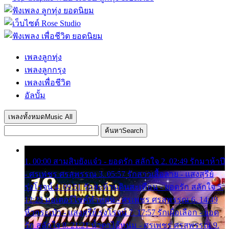
เพลงลูกทุ่ง
เพลงลูกกรุง
เพลงเพื่อชีวิต
อัลบั้ม
เพลงทั้งหมด
Music All
ค้นหา
Search
1. 00:00 สามสิบยังแจ๋ว - ยอดรัก สลักใจ 2. 02:49 รักมาห้าปี
- ศรเพชร ศรสุพรรณ 3. 05:57 รักสาวเสื้อลาย - แสงสุรีย์
รุ่งโรจน์ 4. 09:51 รักสะท้านดินสะเทือน - ยอดรัก สลักใจ 5.
12:23 มอเตอร์ไซค์ทำหล่น - ศรเพชร ศรสุพรรณ 6. 14:49
หิ้วกระเป๋า - แสงสุรีย์ รุ่งโรจน์ 7. 17:57 รักเผื่อเลือก - ยอด
รัก สลักใจ 8. 21:21 น้ำตาไอ้หนุ่ม - ศรเพชร ศรสุพรรณ 9.