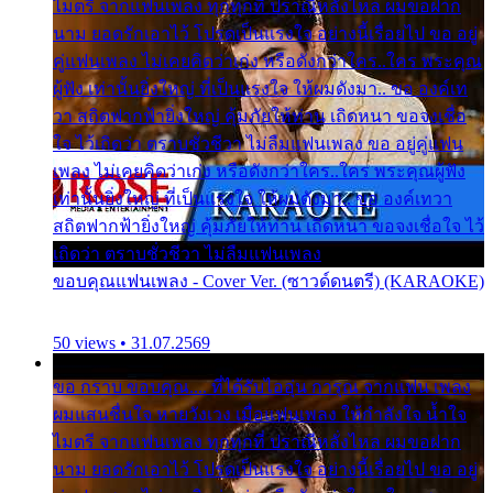
ไมตรี จากแฟนเพลง ทุกทุกที่ ปราณีหลั่งไหล ผมขอฝาก
นาม ยอดรักเอาไว้ โปรดเป็นแรงใจ อย่างนี้เรื่อยไป ขอ อยู่
คู่แฟนเพลง ไม่เคยคิดว่าเก่ง หรือดังกว่าใคร..ใคร พระคุณ
ผู้ฟัง เท่านั้นยิ่งใหญ่ ที่เป็นแรงใจ ให้ผมดังมา.. ขอ องค์เท
วา สถิตฟากฟ้ายิ่งใหญ่ คุ้มภัยให้ท่าน เถิดหนา ขอจงเชื่อ
ใจ ไว้เถิดว่า ตราบชั่วชีวา ไม่ลืมแฟนเพลง ขอ อยู่คู่แฟน
เพลง ไม่เคยคิดว่าเก่ง หรือดังกว่าใคร..ใคร พระคุณผู้ฟัง
เท่านั้นยิ่งใหญ่ ที่เป็นแรงใจ ให้ผมดังมา.. ขอ องค์เทวา
สถิตฟากฟ้ายิ่งใหญ่ คุ้มภัยให้ท่าน เถิดหนา ขอจงเชื่อใจ ไว้
เถิดว่า ตราบชั่วชีวา ไม่ลืมแฟนเพลง
ขอบคุณแฟนเพลง - Cover Ver. (ซาวด์ดนตรี) (KARAOKE)
50 views • 31.07.2569
ขอ กราบ ขอบคุณ.... ที่ได้รับไออุ่น การุณ จากแฟน เพลง
ผมแสนชื่นใจ หายวังเวง เมื่อแฟนเพลง ให้กำลังใจ น้ำใจ
ไมตรี จากแฟนเพลง ทุกทุกที่ ปราณีหลั่งไหล ผมขอฝาก
นาม ยอดรักเอาไว้ โปรดเป็นแรงใจ อย่างนี้เรื่อยไป ขอ อยู่