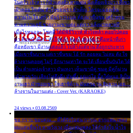
ในครัว เจ้าสาว ก็มัวแต่งตัว สวยเด่น นั่งเคียงเจ้าบ่าว ที่เขา
เฝ้าคอย ใจเต้น หัวใจของเรา ลำเค็ญ ใครจะมองเห็น
ความใน ใจ เศร้า มันร้าวระบม ต้องมาขื่นขม เศร้าตรม
ท่ามความสุขี ช่วยงานเขาแต่ง แต่เรา แล้งมาหลายปี
เมื่อไรหนอจะ โชคดี ได้มีพิธีวิวาห์ หัวใจหล้า คอยไปคอย
มา คือหน้าที่เก่า หัวใจหล้า คอยไปคอยมา คือหน้าที่เก่า
คือหยังเขา มีงานแต่งแล้ว ไปล้างแต่จาน ดั่งถูกประหาร
เมื่อเขาชื่นบาน แต่เราขื่นขม โอ้ รัก ลอยลม ไม่สม ดัง ใจ
ล้างจานคอยคู่ ไม่รู้ อีกนานเท่าใด จะได้ เลื่อนขั้นบันได ได้
เป็น ตำแหน่งเจ้าสาว มันเหงา เห็นเขามีคู่ ซมดู มีคู่ก็ม่วน
เข้าพาขวัญ เสียงโห่ตึงตึง มันซึ้ง อยู่แก่ใจ มื้อใด๋หนอ สิเป็น
งานเฮา มัวซอยเขา ใจเฮาซิด้าน มันทรมาน จับจาน เอย…
ล้างจานในงานแต่ง - Cover Ver. (KARAOKE)
24 views • 03.08.2569
ขอ กราบ ขอบคุณ.... ที่ได้รับไออุ่น การุณ จากแฟน เพลง
ผมแสนชื่นใจ หายวังเวง เมื่อแฟนเพลง ให้กำลังใจ น้ำใจ