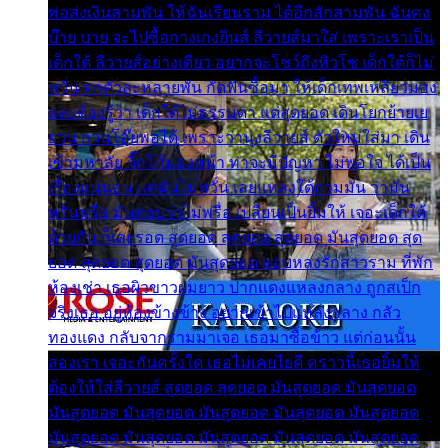
พ่อส่งเงินสามพัน ให้ฉันเรียนราม ได้อีกสักสามพัน ฉันคง
บ๊าย บาย จะไปซื้อกางเกงยีนส์ ลีวายส์มาใส่ เพราะเราเป็น
เด็กใต้ ลีวายส์อย่างเดียว อยากจะโชว์ถึงหิวโซ เด็กใต้ก็ไม่
หวั่น ตกตัวละหลายพัน กัดฟันซื้อมา ให้เด็กเทพเหลียวมอง
และต้องรู้ว่า เด็กใต้ไม่ธรรมดา แต่สุดยอด เดินโยกย้ายเย
ยวน กวนโอ๊ยพอได้ เพราะว่านุ่งลีวายส์ ตัวใหม่ใส่มา เดิน
เข้ามหาลัย จิ๊กโก๊มองหน้า ท่าจะมีปัญหา ไม่พอใจ ได้เป็น
เรื่องแน่นอน แต่ฉันไม่หวั่น เลยแหลงใต้ถามมัน ว่ามัน
พรั่นพรือ มันตอบว่าไม่พรื่อ เปลี่ยนเป็นยิ้มให้ เจอะเด็กใต้
ด้วยกัน ก็เลยรอด สุดยอด สุดยอด สุดยอด มันสุดยอด สุด
ยอด สุดยอด สุดยอด มันสุดยอด แอบหลงรักสาวราม ที่พัก
ห้องเช่า เธอผิวขาวผมยาว ปากแดงแหลงกลาง ถูกสเป็ก
จริงเธอ อยู่ห้องข้างข้าง อยากเข้าไปแหลงกลาง กลัว
ทองแดง กลับจากรามมาเจอ เธอมาซื้อข้าว แต่ก่อนนั้น
สองเรา เจอะกันครั้งใด เธอไม่เคยไยดี คราวนี้เธอยิ้มให้
ต้องให้ใส่ลีวายส์ สุดยอด สุดยอด มันสุดยอด มันสุดยอด
มันสุดยอด มันสุดยอด มันสุดยอด มันสุดยอด มันสุดยอด
มันสุดยอด มันสุดยอด มันสุดยอด มันสุดยอด มันสุดยอด