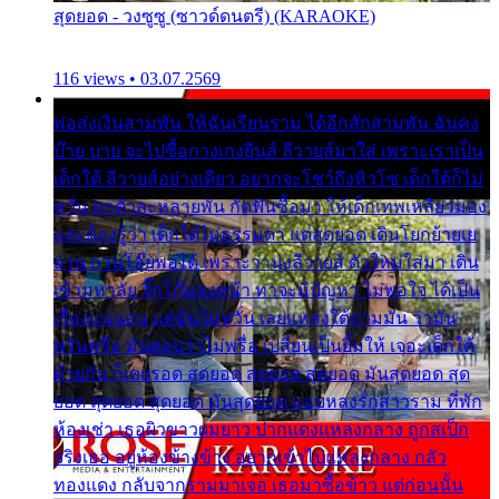
สุดยอด - วงซูซู (ซาวด์ดนตรี) (KARAOKE)
116 views • 03.07.2569
พ่อส่งเงินสามพัน ให้ฉันเรียนราม ได้อีกสักสามพัน ฉันคง
บ๊าย บาย จะไปซื้อกางเกงยีนส์ ลีวายส์มาใส่ เพราะเราเป็น
เด็กใต้ ลีวายส์อย่างเดียว อยากจะโชว์ถึงหิวโซ เด็กใต้ก็ไม่
หวั่น ตกตัวละหลายพัน กัดฟันซื้อมา ให้เด็กเทพเหลียวมอง
และต้องรู้ว่า เด็กใต้ไม่ธรรมดา แต่สุดยอด เดินโยกย้ายเย
ยวน กวนโอ๊ยพอได้ เพราะว่านุ่งลีวายส์ ตัวใหม่ใส่มา เดิน
เข้ามหาลัย จิ๊กโก๊มองหน้า ท่าจะมีปัญหา ไม่พอใจ ได้เป็น
เรื่องแน่นอน แต่ฉันไม่หวั่น เลยแหลงใต้ถามมัน ว่ามัน
พรั่นพรือ มันตอบว่าไม่พรื่อ เปลี่ยนเป็นยิ้มให้ เจอะเด็กใต้
ด้วยกัน ก็เลยรอด สุดยอด สุดยอด สุดยอด มันสุดยอด สุด
ยอด สุดยอด สุดยอด มันสุดยอด แอบหลงรักสาวราม ที่พัก
ห้องเช่า เธอผิวขาวผมยาว ปากแดงแหลงกลาง ถูกสเป็ก
จริงเธอ อยู่ห้องข้างข้าง อยากเข้าไปแหลงกลาง กลัว
ทองแดง กลับจากรามมาเจอ เธอมาซื้อข้าว แต่ก่อนนั้น