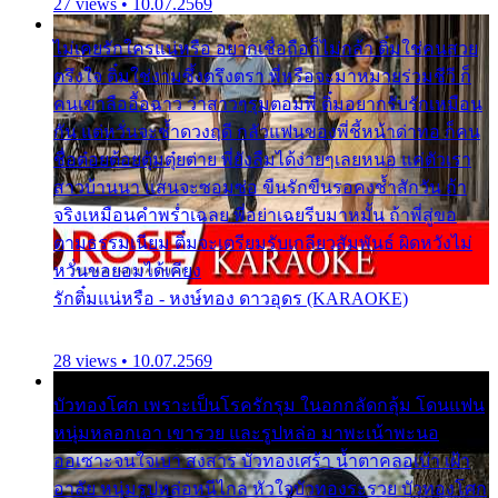
27 views • 10.07.2569
ไม่เคยรักใครแน่หรือ อยากเชื่อถือก็ไม่กล้า ติ๋มใช่คนสวย
ตรึงใจ ติ๋มใช่งามซึ้งตรึงตรา พี่หรือจะมาหมายร่วมชีวี ก็
คนเขาลืออื้อฉาว ว่าสาวๆรุมตอมพี่ ติ๋มอยากรับรักเหมือน
กัน แต่หวั่นจะช้ำดวงฤดี กลัวแฟนของพี่ชี้หน้าด่าทอ ก็คน
ชื่อต๋อยต้อยตุ้มตุ๋ยต่าย พี่ยังลืมได้ง่ายๆเลยหนอ แค่ตัวเรา
สาวบ้านนา แสนจะซอมซ่อ ขืนรักขืนรอคงช้ำสักวัน ถ้า
จริงเหมือนคำพร่ำเฉลย พี่อย่าเฉยรีบมาหมั้น ถ้าพี่สู่ขอ
ตามธรรมเนียม ติ๋มจะเตรียมรับเกลียวสัมพันธ์ ผิดหวังไม่
หวั่นขอยอมได้เคียง
รักติ๋มแน่หรือ - หงษ์ทอง ดาวอุดร (KARAOKE)
28 views • 10.07.2569
บัวทองโศก เพราะเป็นโรครักรุม ในอกกลัดกลุ้ม โดนแฟน
หนุ่มหลอกเอา เขารวย และรูปหล่อ มาพะเน้าพะนอ
ออเซาะจนใจเบา สงสาร บัวทองเศร้า น้ำตาคลอเบ้า เฝ้า
อาลัย หนุ่มรูปหล่อหนีไกล หัวใจบัวทองระรวย บัวทองโศก