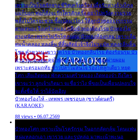
เพราะเป็นโรครักจาง ชีวิตเคว้งคว้าง เมื่อรักห่างร้างไกล
แม่ก็บอก พ่อก็สั่งจะรักใครสักครั้ง อย่าไปหวังความรวย
พลั้งไปใครจะช่วย ซื้อเปลมาไกว ให้ลูกบัวทอง เวรกรรม
ตามสนอง จึงเศร้าหมอง กลีบบัวทองต้องโรย บัวทองไม่
ตระหนัก เพราะไม่รักโคลนตม บัวทองท้องกลม เพราะลืม
ตมน้ำคลอง หลงลิ้น ที่สิ้นสัตย์ เจ้าจึงไม่ระมัด หลงกลิ่นลิ้น
โชย คำหวาน เขาวาดโรย บัวทองกลีบโรย ต้องร้อนรุม บัว
มาบานก่อนตูม ดุจไฟสุมร้อนรุมอุรา บัวทองผ่ายผอม
เพราะตรอมฤทัย ข้าวปลาไม่สนใจ ร้องไห้ลูกเดียว หยุด
โศก เสียเถิดทอง พักความเศร้าหมอง เถิดทองจ๋า ถึงใคร
เขาจะว่า ลูกเจ้าเกิดมา จะชื่อว่าไง พี่ขอเป็นเพื่อนปลอบใจ
จะตั้งชื่อให้ ว่าไอ้บังเอิญ
บัวทองร้องไห้ - เทพพร เพชรอุบล (ซาวด์ดนตรี)
(KARAOKE)
88 views • 06.07.2569
บัวทองโศก เพราะเป็นโรครักรุม ในอกกลัดกลุ้ม โดนแฟน
หนุ่มหลอกเอา เขารวย และรูปหล่อ มาพะเน้าพะนอ