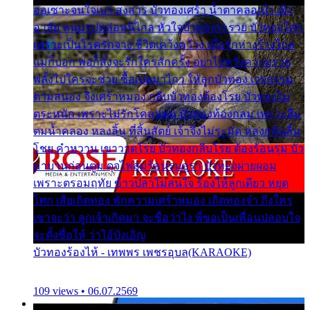
ออเซาะจนใจเบา สงสาร บัวทองเศร้า น้ำตาคลอเบ้า เฝ้า
อาลัย หนุ่มรูปหล่อหนีไกล หัวใจบัวทองระรวย บัวทองโศก
เพราะเป็นโรครักจาง ชีวิตเคว้งคว้าง เมื่อรักห่างร้างไกล
แม่ก็บอก พ่อก็สั่งจะรักใครสักครั้ง อย่าไปหวังความรวย
พลั้งไปใครจะช่วย ซื้อเปลมาไกว ให้ลูกบัวทอง เวรกรรม
ตามสนอง จึงเศร้าหมอง กลีบบัวทองต้องโรย บัวทองไม่
ตระหนัก เพราะไม่รักโคลนตม บัวทองท้องกลม เพราะลืม
ตมน้ำคลอง หลงลิ้น ที่สิ้นสัตย์ เจ้าจึงไม่ระมัด หลงกลิ่นลิ้น
โชย คำหวาน เขาวาดโรย บัวทองกลีบโรย ต้องร้อนรุม บัว
มาบานก่อนตูม ดุจไฟสุมร้อนรุมอุรา บัวทองผ่ายผอม
เพราะตรอมฤทัย ข้าวปลาไม่สนใจ ร้องไห้ลูกเดียว หยุด
โศก เสียเถิดทอง พักความเศร้าหมอง เถิดทองจ๋า ถึงใคร
เขาจะว่า ลูกเจ้าเกิดมา จะชื่อว่าไง พี่ขอเป็นเพื่อนปลอบใจ
จะตั้งชื่อให้ ว่าไอ้บังเอิญ
บัวทองร้องไห้ - เทพพร เพชรอุบล(KARAOKE)
109 views • 06.07.2569