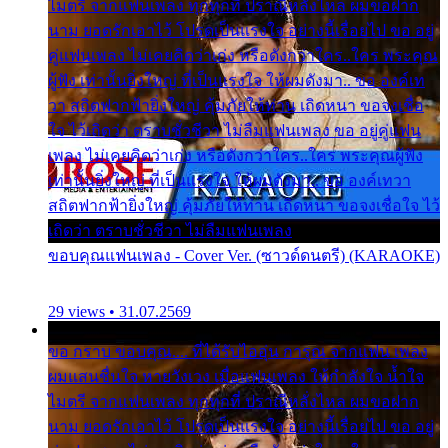
ไมตรี จากแฟนเพลง ทุกทุกที่ ปราณีหลั่งไหล ผมขอฝาก
นาม ยอดรักเอาไว้ โปรดเป็นแรงใจ อย่างนี้เรื่อยไป ขอ อยู่
คู่แฟนเพลง ไม่เคยคิดว่าเก่ง หรือดังกว่าใคร..ใคร พระคุณ
ผู้ฟัง เท่านั้นยิ่งใหญ่ ที่เป็นแรงใจ ให้ผมดังมา.. ขอ องค์เท
วา สถิตฟากฟ้ายิ่งใหญ่ คุ้มภัยให้ท่าน เถิดหนา ขอจงเชื่อ
ใจ ไว้เถิดว่า ตราบชั่วชีวา ไม่ลืมแฟนเพลง ขอ อยู่คู่แฟน
เพลง ไม่เคยคิดว่าเก่ง หรือดังกว่าใคร..ใคร พระคุณผู้ฟัง
เท่านั้นยิ่งใหญ่ ที่เป็นแรงใจ ให้ผมดังมา.. ขอ องค์เทวา
สถิตฟากฟ้ายิ่งใหญ่ คุ้มภัยให้ท่าน เถิดหนา ขอจงเชื่อใจ ไว้
เถิดว่า ตราบชั่วชีวา ไม่ลืมแฟนเพลง
ขอบคุณแฟนเพลง - Cover Ver. (ซาวด์ดนตรี) (KARAOKE)
29 views • 31.07.2569
ขอ กราบ ขอบคุณ.... ที่ได้รับไออุ่น การุณ จากแฟน เพลง
ผมแสนชื่นใจ หายวังเวง เมื่อแฟนเพลง ให้กำลังใจ น้ำใจ
ไมตรี จากแฟนเพลง ทุกทุกที่ ปราณีหลั่งไหล ผมขอฝาก
นาม ยอดรักเอาไว้ โปรดเป็นแรงใจ อย่างนี้เรื่อยไป ขอ อยู่