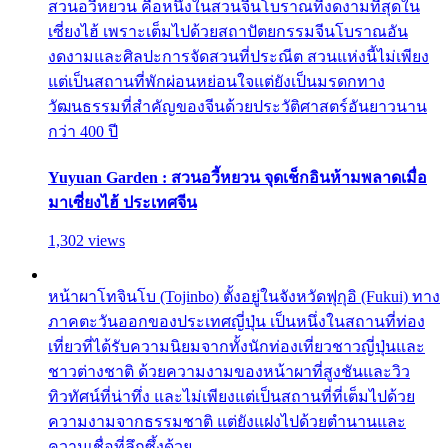
สวนอวี้หยวน คือหนึ่งในสวนจีนโบราณที่งดงามที่สุดใน
เซี่ยงไฮ้ เพราะเต็มไปด้วยสถาปัตยกรรมจีนโบราณอัน
งดงามและศิลปะการจัดสวนที่ประณีต สวนแห่งนี้ไม่เพียง
แต่เป็นสถานที่พักผ่อนหย่อนใจแต่ยังเป็นมรดกทาง
วัฒนธรรมที่สำคัญของจีนด้วยประวัติศาสตร์อันยาวนาน
กว่า 400 ปี
Yuyuan Garden : สวนอวี้หยวน จุดเช็กอินห้ามพลาดเมื่อ
มาเซี่ยงไฮ้ ประเทศจีน
1,302 views
หน้าผาโทจินโบ (Tojinbo) ตั้งอยู่ในจังหวัดฟุกุอิ (Fukui) ทาง
ภาคตะวันออกของประเทศญี่ปุ่น เป็นหนึ่งในสถานที่ท่อง
เที่ยวที่ได้รับความนิยมจากทั้งนักท่องเที่ยวชาวญี่ปุ่นและ
ชาวต่างชาติ ด้วยความงามของหน้าผาที่สูงชันและวิว
ทิวทัศน์ที่น่าทึ่ง และไม่เพียงแต่เป็นสถานที่ที่เต็มไปด้วย
ความงามจากธรรมชาติ แต่ยังแฝงไปด้วยตำนานและ
ความเชื่อที่ลึกซึ้งด้วย