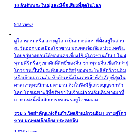
10 อันดับพระใหญ่และมีชื่อเสียงที่สุดในโลก
942 views
ผู่โถวซาน หรือ เกาะผู่โถว เป็นเกาะเล็กๆ ที่ตั้งอยู่ในส่วน
ตะวันออกของเมืองโจวซาน มณฑลเจ้อเจียง ประเทศจีน
โดยอยู่ทางตอนใต้ของนครเซี่ยงไฮ้ ผู่โถวซานเป็น 1 ใน 4
พุทธคีรีหรือภูเขาศักดิ์สิทธิ์ของจีน ชาวพุทธจีนเชื่อกันว่าผู่
โถวซานเป็นที่ประทับและตรัสรู้ของพระโพธิสัตว์กวนอิม
หรือเจ้าแม่กวนอิม ซึ่งเป็นหนึ่งในเทพเจ้าที่สำคัญที่สุดใน
ศาสนาพุทธนิกายมหายาน ดังนั้นจึงมีผู้แสวงบุญจากทั่ว
โลก โดยเฉพาะผู้ที่ศรัทธาในเจ้าแม่กวนอิมเดินทางมาที่
เกาะแห่งนี้เพื่อสักการะขอพรอยู่โดยตลอด
รวม 5 วัดสำคัญแห่งถิ่นกำเนิดเจ้าแม่กวนอิม | เกาะผู่โถว
ซาน มณฑลเจ้อเจียง ประเทศจีน
1,526 views