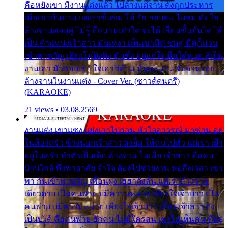
คือหยังเขา มีงานแต่งแล้ว ไปล้างแต่จาน ดั่งถูกประหาร
เมื่อเขาชื่นบาน แต่เราขื่นขม โอ้ รัก ลอยลม ไม่สม ดัง ใจ
ล้างจานคอยคู่ ไม่รู้ อีกนานเท่าใด จะได้ เลื่อนขั้นบันได ได้
เป็น ตำแหน่งเจ้าสาว มันเหงา เห็นเขามีคู่ ซมดู มีคู่ก็ม่วน
เข้าพาขวัญ เสียงโห่ตึงตึง มันซึ้ง อยู่แก่ใจ มื้อใด๋หนอ สิเป็น
งานเฮา มัวซอยเขา ใจเฮาซิด้าน มันทรมาน จับจาน เอย…
ล้างจานในงานแต่ง - Cover Ver. (ซาวด์ดนตรี)
(KARAOKE)
21 views • 03.08.2569
งานแต่ง เขาแซง แย่งเอาไปก่อน หัวใจอาวรณ์ มาซ่อน อยู่
ในห้องครัว ข้างนอกเจ้าสาว ส่งยิ้ม ให้คนไปทั่ว แต่เรา เฝ้า
อยู่ในครัว ทำตัวเป็นเด็ก ล้างจาน ในเมื่อ เจ้าสาว คือคน
บ้านใกล้ พึ่งพาอาศัย จำใจ ต้องไปช่วยงาน พอถึงเวลา เขา
พา กันเข้าพาขวัญ เพื่อนฝูง เฮฮาดังลั่น แต่เราล้างจาน
เดียวดาย เป็นคนพ่าย บ่มีความหมาย เคียงใจเจ้าบ่าว เป็น
คนพ่าย บ่มีความหมาย เคียงใจเจ้าบ่าว เพื่อนเจ้าสาว ยัง
เป็นบ่ได้ คือคนพ่าย ฮักคน ไม่มีใครสน เขาไม่เห็นคน ที่อยู่