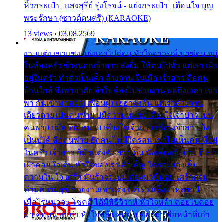
หิ้วกระเป๋า | แสงสุรีย์ รุ่งโรจน์ - แย่งกระเป๋า | เตือนใจ บุญ
พระรักษา (ซาวด์ดนตรี) (KARAOKE)
13 views • 03.08.2569
งานแต่ง เขาแซง แย่งเอาไปก่อน หัวใจอาวรณ์ มาซ่อน อยู่
ในห้องครัว ข้างนอกเจ้าสาว ส่งยิ้ม ให้คนไปทั่ว แต่เรา เฝ้า
อยู่ในครัว ทำตัวเป็นเด็ก ล้างจาน ในเมื่อ เจ้าสาว คือคน
บ้านใกล้ พึ่งพาอาศัย จำใจ ต้องไปช่วยงาน พอถึงเวลา เขา
พา กันเข้าพาขวัญ เพื่อนฝูง เฮฮาดังลั่น แต่เราล้างจาน
เดียวดาย เป็นคนพ่าย บ่มีความหมาย เคียงใจเจ้าบ่าว เป็น
คนพ่าย บ่มีความหมาย เคียงใจเจ้าบ่าว เพื่อนเจ้าสาว ยัง
เป็นบ่ได้ คือคนพ่าย ฮักคน ไม่มีใครสน เขาไม่เห็นคน ที่อยู่
ในครัว เจ้าสาว ก็มัวแต่งตัว สวยเด่น นั่งเคียงเจ้าบ่าว ที่เขา
เฝ้าคอย ใจเต้น หัวใจของเรา ลำเค็ญ ใครจะมองเห็น
ความใน ใจ เศร้า มันร้าวระบม ต้องมาขื่นขม เศร้าตรม
ท่ามความสุขี ช่วยงานเขาแต่ง แต่เรา แล้งมาหลายปี
เมื่อไรหนอจะ โชคดี ได้มีพิธีวิวาห์ หัวใจหล้า คอยไปคอย
มา คือหน้าที่เก่า หัวใจหล้า คอยไปคอยมา คือหน้าที่เก่า