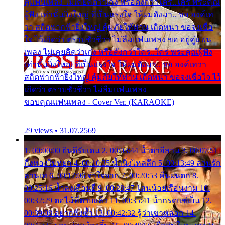
คู่แฟนเพลง ไม่เคยคิดว่าเก่ง หรือดังกว่าใคร..ใคร พระคุณ
ผู้ฟัง เท่านั้นยิ่งใหญ่ ที่เป็นแรงใจ ให้ผมดังมา.. ขอ องค์เท
วา สถิตฟากฟ้ายิ่งใหญ่ คุ้มภัยให้ท่าน เถิดหนา ขอจงเชื่อ
ใจ ไว้เถิดว่า ตราบชั่วชีวา ไม่ลืมแฟนเพลง ขอ อยู่คู่แฟน
เพลง ไม่เคยคิดว่าเก่ง หรือดังกว่าใคร..ใคร พระคุณผู้ฟัง
เท่านั้นยิ่งใหญ่ ที่เป็นแรงใจ ให้ผมดังมา.. ขอ องค์เทวา
สถิตฟากฟ้ายิ่งใหญ่ คุ้มภัยให้ท่าน เถิดหนา ขอจงเชื่อใจ ไว้
เถิดว่า ตราบชั่วชีวา ไม่ลืมแฟนเพลง
ขอบคุณแฟนเพลง - Cover Ver. (KARAOKE)
29 views • 31.07.2569
1. 00:00:00 ยินดีรับเดน 2. 00:03:44 น้ำตาอีสาน 3. 00:07:51
กิ่งทองใบหยก 4. 00:10:35 น้ำนิ่งไหลลึก 5. 00:13:49 ลานรัก
ลานเท 6. 00:17:06 จำใจจาก 7. 00:20:53 คืนฝนตก 8.
00:25:16 น้ำลงเดือนยี่ 9. 00:28:47 โสนน้อยเรือนงาม 10.
00:32:29 ตอไม้ที่ตายแล้ว 11. 00:35:41 น้ำกรดแช่เย็น 12.
00:39:08 อยากฟังซ้ำ 13. 00:42:32 รู้ว่าเขาหลอก 14.