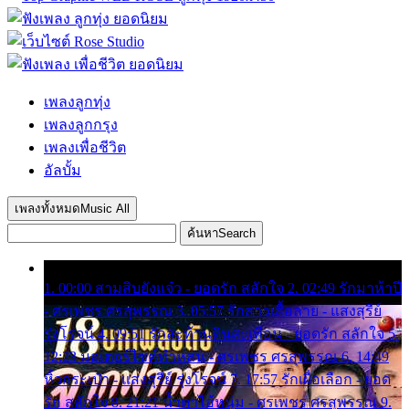
เพลงลูกทุ่ง
เพลงลูกกรุง
เพลงเพื่อชีวิต
อัลบั้ม
เพลงทั้งหมด
Music All
ค้นหา
Search
1. 00:00 สามสิบยังแจ๋ว - ยอดรัก สลักใจ 2. 02:49 รักมาห้าปี
- ศรเพชร ศรสุพรรณ 3. 05:57 รักสาวเสื้อลาย - แสงสุรีย์
รุ่งโรจน์ 4. 09:51 รักสะท้านดินสะเทือน - ยอดรัก สลักใจ 5.
12:23 มอเตอร์ไซค์ทำหล่น - ศรเพชร ศรสุพรรณ 6. 14:49
หิ้วกระเป๋า - แสงสุรีย์ รุ่งโรจน์ 7. 17:57 รักเผื่อเลือก - ยอด
รัก สลักใจ 8. 21:21 น้ำตาไอ้หนุ่ม - ศรเพชร ศรสุพรรณ 9.