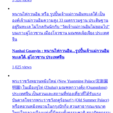
หนานไห่กวนอิม หรือ รูปปั้นเจ้าแม่กวนอิมทะเลใต้ เป็น
องค์เจ้าแม่กวนอิมความสูง 33 เมตรรวมฐาน ประดิษฐาน
อยู่ริมทะเล ไม่ไกลกันนักกับ “วัดเจ้าแม่กวนอิมไม่ยอมไป”
บนเกาะผู่โถวซาน เมืองโจวซาน มณฑลเจ้อเจียง ประเทศ
จีน
Nanhai Guanyin : หนานไห่กวนอิม...รูปปั้นเจ้าแม่กวนอิม
ทะเลใต้, ผู่โถวซาน ประเทศจีน
1,025 views
พระราชวังหยวนหมิงใหม่ (New Yuanming Palace/宮新園
明園) ในเมืองจูไห่ (Zhuhai) มณฑลกวางตุ้ง (Quangdong)
ประเทศจีน เป็นสวนและสถานที่ท่องเที่ยวที่ได้รับแรง
บันดาลใจจากพระราชวังฤดูร้อนเก่า (Old Summer Palace)
หรือหยวนหมิงหยวนในกรุงปักกิ่ง สวนสาธารณะขนาด
ใหญ่ใจกลางเมืองแห่งนี้มีครบทั้งธรรมชาติ สถาปัตยกรรม