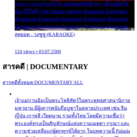
สองเรา เจอะกันครั้งใด เธอไม่เคยไยดี คราวนี้เธอยิ้มให้
ต้องให้ใส่ลีวายส์ สุดยอด สุดยอด มันสุดยอด มันสุดยอด
มันสุดยอด มันสุดยอด มันสุดยอด มันสุดยอด มันสุดยอด
มันสุดยอด มันสุดยอด มันสุดยอด มันสุดยอด มันสุดยอด
สุดยอด - วงซูซู (KARAOKE)
124 views • 03.07.2569
สารคดี
|
DOCUMENTARY
สารคดีทั้งหมด
DOCUMENTARY ALL
เจ้าแม่กวนอิมเป็นพระโพธิสัตว์ในพระพุทธศาสนานิกาย
มหายาน มีผู้เคารพนับถือบูชาในหลายประเทศ เช่น จีน
ญี่ปุ่น เกาหลี เวียดนาม รวมทั้งไทย โดยมีความเชื่อว่า
พระองค์ทรงเป็นสัญลักษณ์แห่งความเมตตา กรุณา และ
ความช่วยเหลือแก่ผู้ตกทุกข์ได้ยาก ในบทความนี้ Palanla