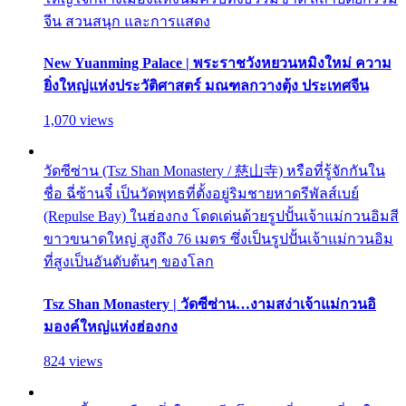
จีน สวนสนุก และการแสดง
New Yuanming Palace | พระราชวังหยวนหมิงใหม่ ความ
ยิ่งใหญ่แห่งประวัติศาสตร์ มณฑลกวางตุ้ง ประเทศจีน
1,070 views
วัดซีซ่าน (Tsz Shan Monastery / 慈山寺) หรือที่รู้จักกันใน
ชื่อ ฉี่ซ้านจี๋ เป็นวัดพุทธที่ตั้งอยู่ริมชายหาดรีพัลส์เบย์
(Repulse Bay) ในฮ่องกง โดดเด่นด้วยรูปปั้นเจ้าแม่กวนอิมสี
ขาวขนาดใหญ่ สูงถึง 76 เมตร ซึ่งเป็นรูปปั้นเจ้าแม่กวนอิม
ที่สูงเป็นอันดับต้นๆ ของโลก
Tsz Shan Monastery | วัดซีซ่าน…งามสง่าเจ้าแม่กวนอิ
มองค์ใหญ่แห่งฮ่องกง
824 views