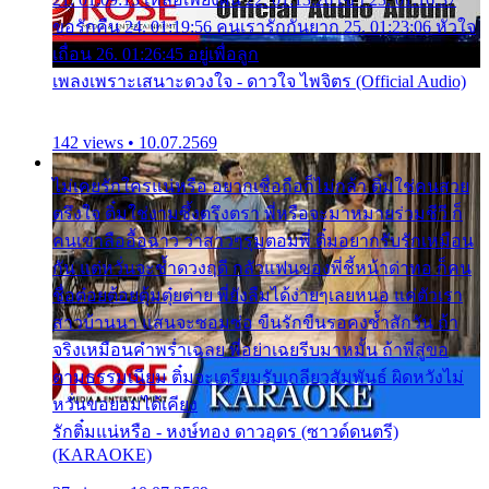
ขอรักคืน 24. 01:19:56 คนเรารักกันยาก 25. 01:23:06 หัวใจ
เถื่อน 26. 01:26:45 อยู่เพื่อลูก
เพลงเพราะเสนาะดวงใจ - ดาวใจ ไพจิตร (Official Audio)
142 views • 10.07.2569
ไม่เคยรักใครแน่หรือ อยากเชื่อถือก็ไม่กล้า ติ๋มใช่คนสวย
ตรึงใจ ติ๋มใช่งามซึ้งตรึงตรา พี่หรือจะมาหมายร่วมชีวี ก็
คนเขาลืออื้อฉาว ว่าสาวๆรุมตอมพี่ ติ๋มอยากรับรักเหมือน
กัน แต่หวั่นจะช้ำดวงฤดี กลัวแฟนของพี่ชี้หน้าด่าทอ ก็คน
ชื่อต๋อยต้อยตุ้มตุ๋ยต่าย พี่ยังลืมได้ง่ายๆเลยหนอ แค่ตัวเรา
สาวบ้านนา แสนจะซอมซ่อ ขืนรักขืนรอคงช้ำสักวัน ถ้า
จริงเหมือนคำพร่ำเฉลย พี่อย่าเฉยรีบมาหมั้น ถ้าพี่สู่ขอ
ตามธรรมเนียม ติ๋มจะเตรียมรับเกลียวสัมพันธ์ ผิดหวังไม่
หวั่นขอยอมได้เคียง
รักติ๋มแน่หรือ - หงษ์ทอง ดาวอุดร (ซาวด์ดนตรี)
(KARAOKE)