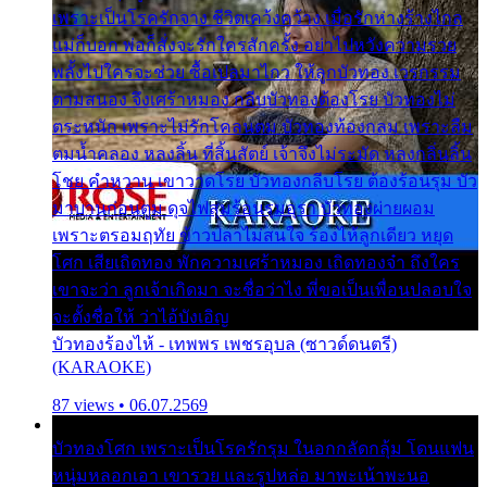
เพราะเป็นโรครักจาง ชีวิตเคว้งคว้าง เมื่อรักห่างร้างไกล
แม่ก็บอก พ่อก็สั่งจะรักใครสักครั้ง อย่าไปหวังความรวย
พลั้งไปใครจะช่วย ซื้อเปลมาไกว ให้ลูกบัวทอง เวรกรรม
ตามสนอง จึงเศร้าหมอง กลีบบัวทองต้องโรย บัวทองไม่
ตระหนัก เพราะไม่รักโคลนตม บัวทองท้องกลม เพราะลืม
ตมน้ำคลอง หลงลิ้น ที่สิ้นสัตย์ เจ้าจึงไม่ระมัด หลงกลิ่นลิ้น
โชย คำหวาน เขาวาดโรย บัวทองกลีบโรย ต้องร้อนรุม บัว
มาบานก่อนตูม ดุจไฟสุมร้อนรุมอุรา บัวทองผ่ายผอม
เพราะตรอมฤทัย ข้าวปลาไม่สนใจ ร้องไห้ลูกเดียว หยุด
โศก เสียเถิดทอง พักความเศร้าหมอง เถิดทองจ๋า ถึงใคร
เขาจะว่า ลูกเจ้าเกิดมา จะชื่อว่าไง พี่ขอเป็นเพื่อนปลอบใจ
จะตั้งชื่อให้ ว่าไอ้บังเอิญ
บัวทองร้องไห้ - เทพพร เพชรอุบล (ซาวด์ดนตรี)
(KARAOKE)
87 views • 06.07.2569
บัวทองโศก เพราะเป็นโรครักรุม ในอกกลัดกลุ้ม โดนแฟน
หนุ่มหลอกเอา เขารวย และรูปหล่อ มาพะเน้าพะนอ