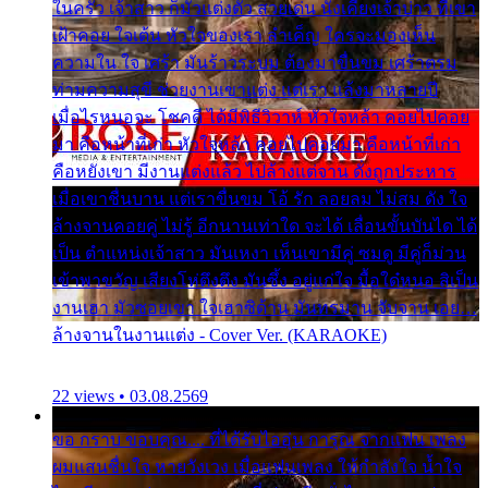
ในครัว เจ้าสาว ก็มัวแต่งตัว สวยเด่น นั่งเคียงเจ้าบ่าว ที่เขา
เฝ้าคอย ใจเต้น หัวใจของเรา ลำเค็ญ ใครจะมองเห็น
ความใน ใจ เศร้า มันร้าวระบม ต้องมาขื่นขม เศร้าตรม
ท่ามความสุขี ช่วยงานเขาแต่ง แต่เรา แล้งมาหลายปี
เมื่อไรหนอจะ โชคดี ได้มีพิธีวิวาห์ หัวใจหล้า คอยไปคอย
มา คือหน้าที่เก่า หัวใจหล้า คอยไปคอยมา คือหน้าที่เก่า
คือหยังเขา มีงานแต่งแล้ว ไปล้างแต่จาน ดั่งถูกประหาร
เมื่อเขาชื่นบาน แต่เราขื่นขม โอ้ รัก ลอยลม ไม่สม ดัง ใจ
ล้างจานคอยคู่ ไม่รู้ อีกนานเท่าใด จะได้ เลื่อนขั้นบันได ได้
เป็น ตำแหน่งเจ้าสาว มันเหงา เห็นเขามีคู่ ซมดู มีคู่ก็ม่วน
เข้าพาขวัญ เสียงโห่ตึงตึง มันซึ้ง อยู่แก่ใจ มื้อใด๋หนอ สิเป็น
งานเฮา มัวซอยเขา ใจเฮาซิด้าน มันทรมาน จับจาน เอย…
ล้างจานในงานแต่ง - Cover Ver. (KARAOKE)
22 views • 03.08.2569
ขอ กราบ ขอบคุณ.... ที่ได้รับไออุ่น การุณ จากแฟน เพลง
ผมแสนชื่นใจ หายวังเวง เมื่อแฟนเพลง ให้กำลังใจ น้ำใจ