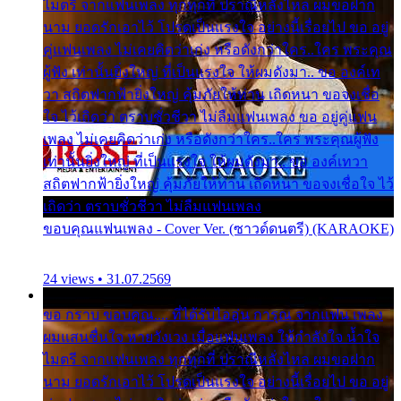
ไมตรี จากแฟนเพลง ทุกทุกที่ ปราณีหลั่งไหล ผมขอฝาก
นาม ยอดรักเอาไว้ โปรดเป็นแรงใจ อย่างนี้เรื่อยไป ขอ อยู่
คู่แฟนเพลง ไม่เคยคิดว่าเก่ง หรือดังกว่าใคร..ใคร พระคุณ
ผู้ฟัง เท่านั้นยิ่งใหญ่ ที่เป็นแรงใจ ให้ผมดังมา.. ขอ องค์เท
วา สถิตฟากฟ้ายิ่งใหญ่ คุ้มภัยให้ท่าน เถิดหนา ขอจงเชื่อ
ใจ ไว้เถิดว่า ตราบชั่วชีวา ไม่ลืมแฟนเพลง ขอ อยู่คู่แฟน
เพลง ไม่เคยคิดว่าเก่ง หรือดังกว่าใคร..ใคร พระคุณผู้ฟัง
เท่านั้นยิ่งใหญ่ ที่เป็นแรงใจ ให้ผมดังมา.. ขอ องค์เทวา
สถิตฟากฟ้ายิ่งใหญ่ คุ้มภัยให้ท่าน เถิดหนา ขอจงเชื่อใจ ไว้
เถิดว่า ตราบชั่วชีวา ไม่ลืมแฟนเพลง
ขอบคุณแฟนเพลง - Cover Ver. (ซาวด์ดนตรี) (KARAOKE)
24 views • 31.07.2569
ขอ กราบ ขอบคุณ.... ที่ได้รับไออุ่น การุณ จากแฟน เพลง
ผมแสนชื่นใจ หายวังเวง เมื่อแฟนเพลง ให้กำลังใจ น้ำใจ
ไมตรี จากแฟนเพลง ทุกทุกที่ ปราณีหลั่งไหล ผมขอฝาก
นาม ยอดรักเอาไว้ โปรดเป็นแรงใจ อย่างนี้เรื่อยไป ขอ อยู่