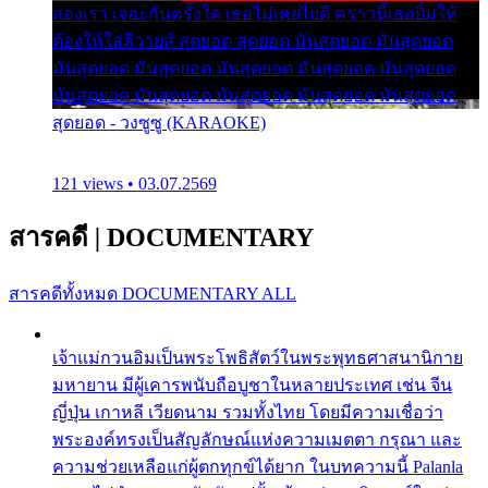
สองเรา เจอะกันครั้งใด เธอไม่เคยไยดี คราวนี้เธอยิ้มให้
ต้องให้ใส่ลีวายส์ สุดยอด สุดยอด มันสุดยอด มันสุดยอด
มันสุดยอด มันสุดยอด มันสุดยอด มันสุดยอด มันสุดยอด
มันสุดยอด มันสุดยอด มันสุดยอด มันสุดยอด มันสุดยอด
สุดยอด - วงซูซู (KARAOKE)
121 views • 03.07.2569
สารคดี
|
DOCUMENTARY
สารคดีทั้งหมด
DOCUMENTARY ALL
เจ้าแม่กวนอิมเป็นพระโพธิสัตว์ในพระพุทธศาสนานิกาย
มหายาน มีผู้เคารพนับถือบูชาในหลายประเทศ เช่น จีน
ญี่ปุ่น เกาหลี เวียดนาม รวมทั้งไทย โดยมีความเชื่อว่า
พระองค์ทรงเป็นสัญลักษณ์แห่งความเมตตา กรุณา และ
ความช่วยเหลือแก่ผู้ตกทุกข์ได้ยาก ในบทความนี้ Palanla