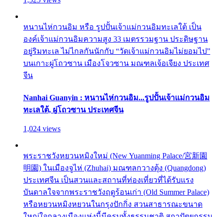
หนานไห่กวนอิม หรือ รูปปั้นเจ้าแม่กวนอิมทะเลใต้ เป็น
องค์เจ้าแม่กวนอิมความสูง 33 เมตรรวมฐาน ประดิษฐาน
อยู่ริมทะเล ไม่ไกลกันนักกับ “วัดเจ้าแม่กวนอิมไม่ยอมไป”
บนเกาะผู่โถวซาน เมืองโจวซาน มณฑลเจ้อเจียง ประเทศ
จีน
Nanhai Guanyin : หนานไห่กวนอิม...รูปปั้นเจ้าแม่กวนอิม
ทะเลใต้, ผู่โถวซาน ประเทศจีน
1,024 views
พระราชวังหยวนหมิงใหม่ (New Yuanming Palace/宮新園
明園) ในเมืองจูไห่ (Zhuhai) มณฑลกวางตุ้ง (Quangdong)
ประเทศจีน เป็นสวนและสถานที่ท่องเที่ยวที่ได้รับแรง
บันดาลใจจากพระราชวังฤดูร้อนเก่า (Old Summer Palace)
หรือหยวนหมิงหยวนในกรุงปักกิ่ง สวนสาธารณะขนาด
ใหญ่ใจกลางเมืองแห่งนี้มีครบทั้งธรรมชาติ สถาปัตยกรรม