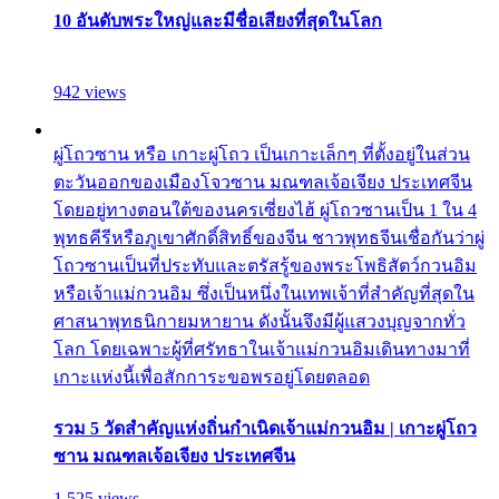
10 อันดับพระใหญ่และมีชื่อเสียงที่สุดในโลก
942 views
ผู่โถวซาน หรือ เกาะผู่โถว เป็นเกาะเล็กๆ ที่ตั้งอยู่ในส่วน
ตะวันออกของเมืองโจวซาน มณฑลเจ้อเจียง ประเทศจีน
โดยอยู่ทางตอนใต้ของนครเซี่ยงไฮ้ ผู่โถวซานเป็น 1 ใน 4
พุทธคีรีหรือภูเขาศักดิ์สิทธิ์ของจีน ชาวพุทธจีนเชื่อกันว่าผู่
โถวซานเป็นที่ประทับและตรัสรู้ของพระโพธิสัตว์กวนอิม
หรือเจ้าแม่กวนอิม ซึ่งเป็นหนึ่งในเทพเจ้าที่สำคัญที่สุดใน
ศาสนาพุทธนิกายมหายาน ดังนั้นจึงมีผู้แสวงบุญจากทั่ว
โลก โดยเฉพาะผู้ที่ศรัทธาในเจ้าแม่กวนอิมเดินทางมาที่
เกาะแห่งนี้เพื่อสักการะขอพรอยู่โดยตลอด
รวม 5 วัดสำคัญแห่งถิ่นกำเนิดเจ้าแม่กวนอิม | เกาะผู่โถว
ซาน มณฑลเจ้อเจียง ประเทศจีน
1,525 views