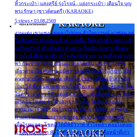
หิ้วกระเป๋า | แสงสุรีย์ รุ่งโรจน์ - แย่งกระเป๋า | เตือนใจ บุญ
พระรักษา (ซาวด์ดนตรี) (KARAOKE)
5 views • 03.08.2569
งานแต่ง เขาแซง แย่งเอาไปก่อน หัวใจอาวรณ์ มาซ่อน อยู่
ในห้องครัว ข้างนอกเจ้าสาว ส่งยิ้ม ให้คนไปทั่ว แต่เรา เฝ้า
อยู่ในครัว ทำตัวเป็นเด็ก ล้างจาน ในเมื่อ เจ้าสาว คือคน
บ้านใกล้ พึ่งพาอาศัย จำใจ ต้องไปช่วยงาน พอถึงเวลา เขา
พา กันเข้าพาขวัญ เพื่อนฝูง เฮฮาดังลั่น แต่เราล้างจาน
เดียวดาย เป็นคนพ่าย บ่มีความหมาย เคียงใจเจ้าบ่าว เป็น
คนพ่าย บ่มีความหมาย เคียงใจเจ้าบ่าว เพื่อนเจ้าสาว ยัง
เป็นบ่ได้ คือคนพ่าย ฮักคน ไม่มีใครสน เขาไม่เห็นคน ที่อยู่
ในครัว เจ้าสาว ก็มัวแต่งตัว สวยเด่น นั่งเคียงเจ้าบ่าว ที่เขา
เฝ้าคอย ใจเต้น หัวใจของเรา ลำเค็ญ ใครจะมองเห็น
ความใน ใจ เศร้า มันร้าวระบม ต้องมาขื่นขม เศร้าตรม
ท่ามความสุขี ช่วยงานเขาแต่ง แต่เรา แล้งมาหลายปี
เมื่อไรหนอจะ โชคดี ได้มีพิธีวิวาห์ หัวใจหล้า คอยไปคอย
มา คือหน้าที่เก่า หัวใจหล้า คอยไปคอยมา คือหน้าที่เก่า