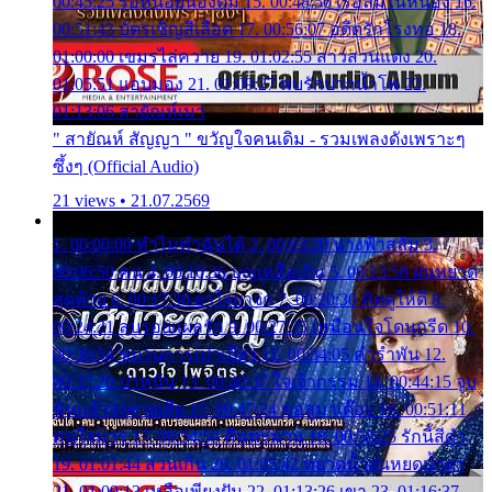
00:45:25 รอหน่อยน้องติ๋ม 15. 00:48:56 เรือล่มในหนอง 16.
00:51:43 บัตรเชิญสีเลือด 17. 00:56:07 อดีตรักโรงทอ 18.
01:00:00 เขมรไล่ควาย 19. 01:02:55 สาวสวนแตง 20.
01:05:51 แอบมอง 21. 01:09:27 พบรักปากน้ำโพ 22.
01:13:06 สายัณห์เมา
" สายัณห์ สัญญา " ขวัญใจคนเดิม - รวมเพลงดังเพราะๆ
ซึ้งๆ (Official Audio)
21 views • 21.07.2569
1. 00:00:00 ทำไมทำฉันได้ 2. 00:03:20 นางฟ้าสลัม 3.
00:06:50 คน 4. 00:10:36 บุญเหลือเกิน 5. 00:13:58 ฝนหยาด
สุดท้าย 6. 00:17:30 ยาใจยาจก 7. 00:20:30 คิดดูให้ดี 8.
00:24:21 ลบรอยแผลรัก 9. 00:27:35 เหมือนใจโดนกรีด 10.
00:30:54 ขบวนการเปาเปียว 11. 00:34:05 คำรำพัน 12.
00:37:20 ปาหนัน 13. 00:40:37 ใจเจ้ากรรม 14. 00:44:15 จูบ
ฉันแล้วจงตายเสีย 15. 00:47:24 ขอสูมาเต๊อะ 16. 00:51:11
คนใจมาร 17. 00:54:50 คืนทรมาน 18. 00:58:25 รักนี้สีดำ
19. 01:01:44 ส่วนเกิน 20. 01:05:42 หยาดน้ำฝนหยดน้ำตา
21. 01:09:13 เหลือเพียงฝัน 22. 01:13:26 เขา 23. 01:16:37