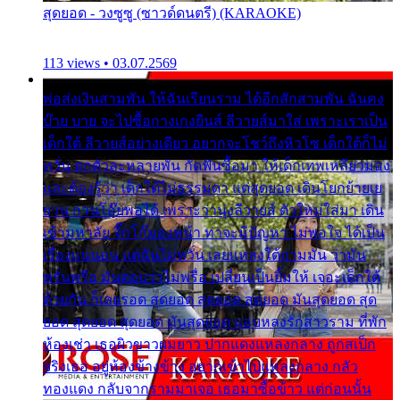
สุดยอด - วงซูซู (ซาวด์ดนตรี) (KARAOKE)
113 views • 03.07.2569
พ่อส่งเงินสามพัน ให้ฉันเรียนราม ได้อีกสักสามพัน ฉันคง
บ๊าย บาย จะไปซื้อกางเกงยีนส์ ลีวายส์มาใส่ เพราะเราเป็น
เด็กใต้ ลีวายส์อย่างเดียว อยากจะโชว์ถึงหิวโซ เด็กใต้ก็ไม่
หวั่น ตกตัวละหลายพัน กัดฟันซื้อมา ให้เด็กเทพเหลียวมอง
และต้องรู้ว่า เด็กใต้ไม่ธรรมดา แต่สุดยอด เดินโยกย้ายเย
ยวน กวนโอ๊ยพอได้ เพราะว่านุ่งลีวายส์ ตัวใหม่ใส่มา เดิน
เข้ามหาลัย จิ๊กโก๊มองหน้า ท่าจะมีปัญหา ไม่พอใจ ได้เป็น
เรื่องแน่นอน แต่ฉันไม่หวั่น เลยแหลงใต้ถามมัน ว่ามัน
พรั่นพรือ มันตอบว่าไม่พรื่อ เปลี่ยนเป็นยิ้มให้ เจอะเด็กใต้
ด้วยกัน ก็เลยรอด สุดยอด สุดยอด สุดยอด มันสุดยอด สุด
ยอด สุดยอด สุดยอด มันสุดยอด แอบหลงรักสาวราม ที่พัก
ห้องเช่า เธอผิวขาวผมยาว ปากแดงแหลงกลาง ถูกสเป็ก
จริงเธอ อยู่ห้องข้างข้าง อยากเข้าไปแหลงกลาง กลัว
ทองแดง กลับจากรามมาเจอ เธอมาซื้อข้าว แต่ก่อนนั้น