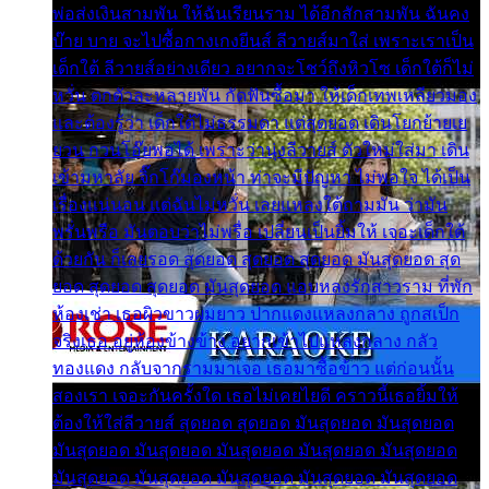
พ่อส่งเงินสามพัน ให้ฉันเรียนราม ได้อีกสักสามพัน ฉันคง
บ๊าย บาย จะไปซื้อกางเกงยีนส์ ลีวายส์มาใส่ เพราะเราเป็น
เด็กใต้ ลีวายส์อย่างเดียว อยากจะโชว์ถึงหิวโซ เด็กใต้ก็ไม่
หวั่น ตกตัวละหลายพัน กัดฟันซื้อมา ให้เด็กเทพเหลียวมอง
และต้องรู้ว่า เด็กใต้ไม่ธรรมดา แต่สุดยอด เดินโยกย้ายเย
ยวน กวนโอ๊ยพอได้ เพราะว่านุ่งลีวายส์ ตัวใหม่ใส่มา เดิน
เข้ามหาลัย จิ๊กโก๊มองหน้า ท่าจะมีปัญหา ไม่พอใจ ได้เป็น
เรื่องแน่นอน แต่ฉันไม่หวั่น เลยแหลงใต้ถามมัน ว่ามัน
พรั่นพรือ มันตอบว่าไม่พรื่อ เปลี่ยนเป็นยิ้มให้ เจอะเด็กใต้
ด้วยกัน ก็เลยรอด สุดยอด สุดยอด สุดยอด มันสุดยอด สุด
ยอด สุดยอด สุดยอด มันสุดยอด แอบหลงรักสาวราม ที่พัก
ห้องเช่า เธอผิวขาวผมยาว ปากแดงแหลงกลาง ถูกสเป็ก
จริงเธอ อยู่ห้องข้างข้าง อยากเข้าไปแหลงกลาง กลัว
ทองแดง กลับจากรามมาเจอ เธอมาซื้อข้าว แต่ก่อนนั้น
สองเรา เจอะกันครั้งใด เธอไม่เคยไยดี คราวนี้เธอยิ้มให้
ต้องให้ใส่ลีวายส์ สุดยอด สุดยอด มันสุดยอด มันสุดยอด
มันสุดยอด มันสุดยอด มันสุดยอด มันสุดยอด มันสุดยอด
มันสุดยอด มันสุดยอด มันสุดยอด มันสุดยอด มันสุดยอด