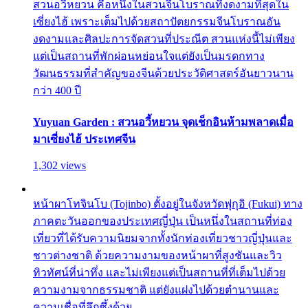
สวนอวี้หยวน คือหนึ่งในสวนจีนโบราณที่งดงามที่สุดใน
เซี่ยงไฮ้ เพราะเต็มไปด้วยสถาปัตยกรรมจีนโบราณอัน
งดงามและศิลปะการจัดสวนที่ประณีต สวนแห่งนี้ไม่เพียง
แต่เป็นสถานที่พักผ่อนหย่อนใจแต่ยังเป็นมรดกทาง
วัฒนธรรมที่สำคัญของจีนด้วยประวัติศาสตร์อันยาวนาน
กว่า 400 ปี
Yuyuan Garden : สวนอวี้หยวน จุดเช็กอินห้ามพลาดเมื่อ
มาเซี่ยงไฮ้ ประเทศจีน
1,302 views
หน้าผาโทจินโบ (Tojinbo) ตั้งอยู่ในจังหวัดฟุกุอิ (Fukui) ทาง
ภาคตะวันออกของประเทศญี่ปุ่น เป็นหนึ่งในสถานที่ท่อง
เที่ยวที่ได้รับความนิยมจากทั้งนักท่องเที่ยวชาวญี่ปุ่นและ
ชาวต่างชาติ ด้วยความงามของหน้าผาที่สูงชันและวิว
ทิวทัศน์ที่น่าทึ่ง และไม่เพียงแต่เป็นสถานที่ที่เต็มไปด้วย
ความงามจากธรรมชาติ แต่ยังแฝงไปด้วยตำนานและ
ความเชื่อที่ลึกซึ้งด้วย