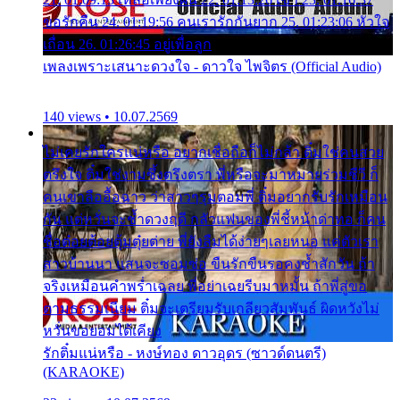
ขอรักคืน 24. 01:19:56 คนเรารักกันยาก 25. 01:23:06 หัวใจ
เถื่อน 26. 01:26:45 อยู่เพื่อลูก
เพลงเพราะเสนาะดวงใจ - ดาวใจ ไพจิตร (Official Audio)
140 views • 10.07.2569
ไม่เคยรักใครแน่หรือ อยากเชื่อถือก็ไม่กล้า ติ๋มใช่คนสวย
ตรึงใจ ติ๋มใช่งามซึ้งตรึงตรา พี่หรือจะมาหมายร่วมชีวี ก็
คนเขาลืออื้อฉาว ว่าสาวๆรุมตอมพี่ ติ๋มอยากรับรักเหมือน
กัน แต่หวั่นจะช้ำดวงฤดี กลัวแฟนของพี่ชี้หน้าด่าทอ ก็คน
ชื่อต๋อยต้อยตุ้มตุ๋ยต่าย พี่ยังลืมได้ง่ายๆเลยหนอ แค่ตัวเรา
สาวบ้านนา แสนจะซอมซ่อ ขืนรักขืนรอคงช้ำสักวัน ถ้า
จริงเหมือนคำพร่ำเฉลย พี่อย่าเฉยรีบมาหมั้น ถ้าพี่สู่ขอ
ตามธรรมเนียม ติ๋มจะเตรียมรับเกลียวสัมพันธ์ ผิดหวังไม่
หวั่นขอยอมได้เคียง
รักติ๋มแน่หรือ - หงษ์ทอง ดาวอุดร (ซาวด์ดนตรี)
(KARAOKE)