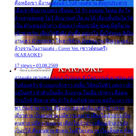
คือหยังเขา มีงานแต่งแล้ว ไปล้างแต่จาน ดั่งถูกประหาร
เมื่อเขาชื่นบาน แต่เราขื่นขม โอ้ รัก ลอยลม ไม่สม ดัง ใจ
ล้างจานคอยคู่ ไม่รู้ อีกนานเท่าใด จะได้ เลื่อนขั้นบันได ได้
เป็น ตำแหน่งเจ้าสาว มันเหงา เห็นเขามีคู่ ซมดู มีคู่ก็ม่วน
เข้าพาขวัญ เสียงโห่ตึงตึง มันซึ้ง อยู่แก่ใจ มื้อใด๋หนอ สิเป็น
งานเฮา มัวซอยเขา ใจเฮาซิด้าน มันทรมาน จับจาน เอย…
ล้างจานในงานแต่ง - Cover Ver. (ซาวด์ดนตรี)
(KARAOKE)
17 views • 03.08.2569
งานแต่ง เขาแซง แย่งเอาไปก่อน หัวใจอาวรณ์ มาซ่อน อยู่
ในห้องครัว ข้างนอกเจ้าสาว ส่งยิ้ม ให้คนไปทั่ว แต่เรา เฝ้า
อยู่ในครัว ทำตัวเป็นเด็ก ล้างจาน ในเมื่อ เจ้าสาว คือคน
บ้านใกล้ พึ่งพาอาศัย จำใจ ต้องไปช่วยงาน พอถึงเวลา เขา
พา กันเข้าพาขวัญ เพื่อนฝูง เฮฮาดังลั่น แต่เราล้างจาน
เดียวดาย เป็นคนพ่าย บ่มีความหมาย เคียงใจเจ้าบ่าว เป็น
คนพ่าย บ่มีความหมาย เคียงใจเจ้าบ่าว เพื่อนเจ้าสาว ยัง
เป็นบ่ได้ คือคนพ่าย ฮักคน ไม่มีใครสน เขาไม่เห็นคน ที่อยู่