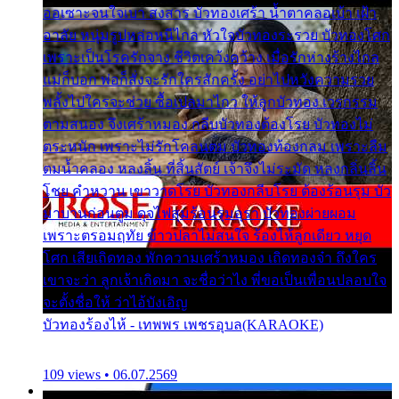
ออเซาะจนใจเบา สงสาร บัวทองเศร้า น้ำตาคลอเบ้า เฝ้า
อาลัย หนุ่มรูปหล่อหนีไกล หัวใจบัวทองระรวย บัวทองโศก
เพราะเป็นโรครักจาง ชีวิตเคว้งคว้าง เมื่อรักห่างร้างไกล
แม่ก็บอก พ่อก็สั่งจะรักใครสักครั้ง อย่าไปหวังความรวย
พลั้งไปใครจะช่วย ซื้อเปลมาไกว ให้ลูกบัวทอง เวรกรรม
ตามสนอง จึงเศร้าหมอง กลีบบัวทองต้องโรย บัวทองไม่
ตระหนัก เพราะไม่รักโคลนตม บัวทองท้องกลม เพราะลืม
ตมน้ำคลอง หลงลิ้น ที่สิ้นสัตย์ เจ้าจึงไม่ระมัด หลงกลิ่นลิ้น
โชย คำหวาน เขาวาดโรย บัวทองกลีบโรย ต้องร้อนรุม บัว
มาบานก่อนตูม ดุจไฟสุมร้อนรุมอุรา บัวทองผ่ายผอม
เพราะตรอมฤทัย ข้าวปลาไม่สนใจ ร้องไห้ลูกเดียว หยุด
โศก เสียเถิดทอง พักความเศร้าหมอง เถิดทองจ๋า ถึงใคร
เขาจะว่า ลูกเจ้าเกิดมา จะชื่อว่าไง พี่ขอเป็นเพื่อนปลอบใจ
จะตั้งชื่อให้ ว่าไอ้บังเอิญ
บัวทองร้องไห้ - เทพพร เพชรอุบล(KARAOKE)
109 views • 06.07.2569