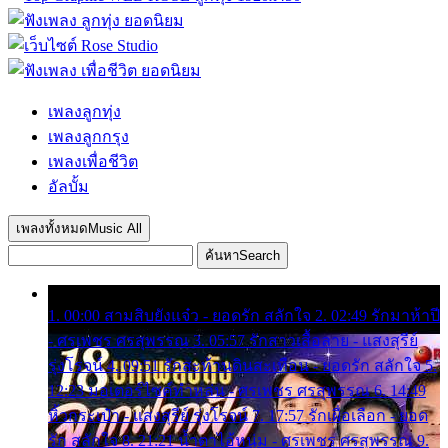
เพลงลูกทุ่ง
เพลงลูกกรุง
เพลงเพื่อชีวิต
อัลบั้ม
เพลงทั้งหมด
Music All
ค้นหา
Search
1. 00:00 สามสิบยังแจ๋ว - ยอดรัก สลักใจ 2. 02:49 รักมาห้าปี
- ศรเพชร ศรสุพรรณ 3. 05:57 รักสาวเสื้อลาย - แสงสุรีย์
รุ่งโรจน์ 4. 09:51 รักสะท้านดินสะเทือน - ยอดรัก สลักใจ 5.
12:23 มอเตอร์ไซค์ทำหล่น - ศรเพชร ศรสุพรรณ 6. 14:49
หิ้วกระเป๋า - แสงสุรีย์ รุ่งโรจน์ 7. 17:57 รักเผื่อเลือก - ยอด
รัก สลักใจ 8. 21:21 น้ำตาไอ้หนุ่ม - ศรเพชร ศรสุพรรณ 9.