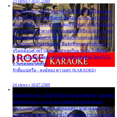
23 views • 10.07.2569
ไม่เคยรักใครแน่หรือ อยากเชื่อถือก็ไม่กล้า ติ๋มใช่คนสวย
ตรึงใจ ติ๋มใช่งามซึ้งตรึงตรา พี่หรือจะมาหมายร่วมชีวี ก็
คนเขาลืออื้อฉาว ว่าสาวๆรุมตอมพี่ ติ๋มอยากรับรักเหมือน
กัน แต่หวั่นจะช้ำดวงฤดี กลัวแฟนของพี่ชี้หน้าด่าทอ ก็คน
ชื่อต๋อยต้อยตุ้มตุ๋ยต่าย พี่ยังลืมได้ง่ายๆเลยหนอ แค่ตัวเรา
สาวบ้านนา แสนจะซอมซ่อ ขืนรักขืนรอคงช้ำสักวัน ถ้า
จริงเหมือนคำพร่ำเฉลย พี่อย่าเฉยรีบมาหมั้น ถ้าพี่สู่ขอ
ตามธรรมเนียม ติ๋มจะเตรียมรับเกลียวสัมพันธ์ ผิดหวังไม่
หวั่นขอยอมได้เคียง
รักติ๋มแน่หรือ - หงษ์ทอง ดาวอุดร (KARAOKE)
24 views • 10.07.2569
บัวทองโศก เพราะเป็นโรครักรุม ในอกกลัดกลุ้ม โดนแฟน
หนุ่มหลอกเอา เขารวย และรูปหล่อ มาพะเน้าพะนอ
ออเซาะจนใจเบา สงสาร บัวทองเศร้า น้ำตาคลอเบ้า เฝ้า
อาลัย หนุ่มรูปหล่อหนีไกล หัวใจบัวทองระรวย บัวทองโศก