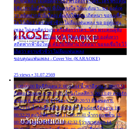
คู่แฟนเพลง ไม่เคยคิดว่าเก่ง หรือดังกว่าใคร..ใคร พระคุณ
ผู้ฟัง เท่านั้นยิ่งใหญ่ ที่เป็นแรงใจ ให้ผมดังมา.. ขอ องค์เท
วา สถิตฟากฟ้ายิ่งใหญ่ คุ้มภัยให้ท่าน เถิดหนา ขอจงเชื่อ
ใจ ไว้เถิดว่า ตราบชั่วชีวา ไม่ลืมแฟนเพลง ขอ อยู่คู่แฟน
เพลง ไม่เคยคิดว่าเก่ง หรือดังกว่าใคร..ใคร พระคุณผู้ฟัง
เท่านั้นยิ่งใหญ่ ที่เป็นแรงใจ ให้ผมดังมา.. ขอ องค์เทวา
สถิตฟากฟ้ายิ่งใหญ่ คุ้มภัยให้ท่าน เถิดหนา ขอจงเชื่อใจ ไว้
เถิดว่า ตราบชั่วชีวา ไม่ลืมแฟนเพลง
ขอบคุณแฟนเพลง - Cover Ver. (KARAOKE)
25 views • 31.07.2569
1. 00:00:00 ยินดีรับเดน 2. 00:03:44 น้ำตาอีสาน 3. 00:07:51
กิ่งทองใบหยก 4. 00:10:35 น้ำนิ่งไหลลึก 5. 00:13:49 ลานรัก
ลานเท 6. 00:17:06 จำใจจาก 7. 00:20:53 คืนฝนตก 8.
00:25:16 น้ำลงเดือนยี่ 9. 00:28:47 โสนน้อยเรือนงาม 10.
00:32:29 ตอไม้ที่ตายแล้ว 11. 00:35:41 น้ำกรดแช่เย็น 12.
00:39:08 อยากฟังซ้ำ 13. 00:42:32 รู้ว่าเขาหลอก 14.