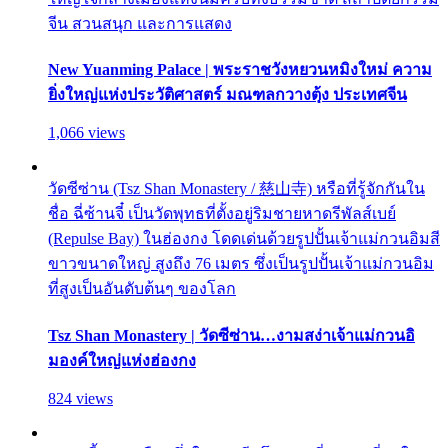
จีน สวนสนุก และการแสดง
New Yuanming Palace | พระราชวังหยวนหมิงใหม่ ความ
ยิ่งใหญ่แห่งประวัติศาสตร์ มณฑลกวางตุ้ง ประเทศจีน
1,066 views
วัดซีซ่าน (Tsz Shan Monastery / 慈山寺) หรือที่รู้จักกันใน
ชื่อ ฉี่ซ้านจี๋ เป็นวัดพุทธที่ตั้งอยู่ริมชายหาดรีพัลส์เบย์
(Repulse Bay) ในฮ่องกง โดดเด่นด้วยรูปปั้นเจ้าแม่กวนอิมสี
ขาวขนาดใหญ่ สูงถึง 76 เมตร ซึ่งเป็นรูปปั้นเจ้าแม่กวนอิม
ที่สูงเป็นอันดับต้นๆ ของโลก
Tsz Shan Monastery | วัดซีซ่าน…งามสง่าเจ้าแม่กวนอิ
มองค์ใหญ่แห่งฮ่องกง
824 views