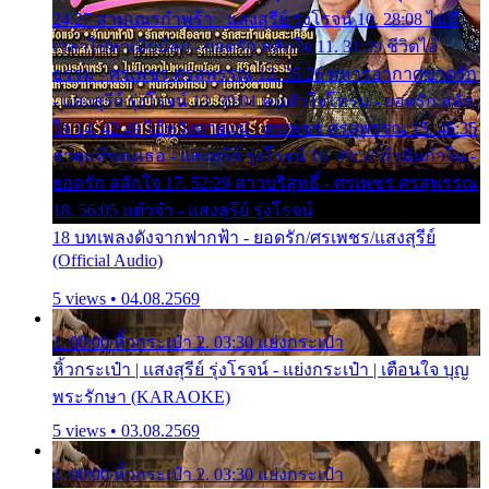
24:27 สามเณรกำพร้า - แสงสุรีย์ รุ่งโรจน์ 10. 28:08 ไม่มี
เวลาไปหาเมียน้อย - ยอดรัก สลักใจ 11. 31:29 ชีวิตไอ้
ธรรม - ศรเพชร ศรสุพรรณ 12. 35:26 ทหารอากาศขาดรัก
- แสงสุรีย์ รุ่งโรจน์ 13. 39:01 คนหัวใจโทรม - ยอดรัก สลัก
ใจ 14. 42:49 ไอ้หวังตายแน่ - ศรเพชร ศรสุพรรณ 15. 46:35
ธาตุแท้ของเธอ - แสงสุรีย์ รุ่งโรจน์ 16. 49:57 กำนันกำใน -
ยอดรัก สลักใจ 17. 52:29 สาวบริสุทธิ์ - ศรเพชร ศรสุพรรณ
18. 56:05 แต๋วจ๋า - แสงสุรีย์ รุ่งโรจน์
18 บทเพลงดังจากฟากฟ้า - ยอดรัก/ศรเพชร/แสงสุรีย์
(Official Audio)
5 views • 04.08.2569
1. 00:00 หิ้วกระเป๋า 2. 03:30 แย่งกระเป๋า
หิ้วกระเป๋า | แสงสุรีย์ รุ่งโรจน์ - แย่งกระเป๋า | เตือนใจ บุญ
พระรักษา (KARAOKE)
5 views • 03.08.2569
1. 00:00 หิ้วกระเป๋า 2. 03:30 แย่งกระเป๋า