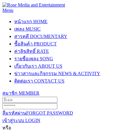
Menu
หน้าแรก
HOME
เพลง
MUSIC
สารคดี
DOCUMENTARY
ซื้อสินค้า
PRODUCT
ค่าลิขสิทธิ์
RATE
รายชื่อเพลง
SONG
เกี่ยวกับเรา
ABOUT US
ข่าวสารและกิจกรรม
NEWS & ACTIVITY
ติดต่อเรา
CONTACT US
สมาชิก
MEMBER
ลืมรหัสผ่าน
FORGOT PASSWORD
เข้าสู่ระบบ
LOGIN
หรือ