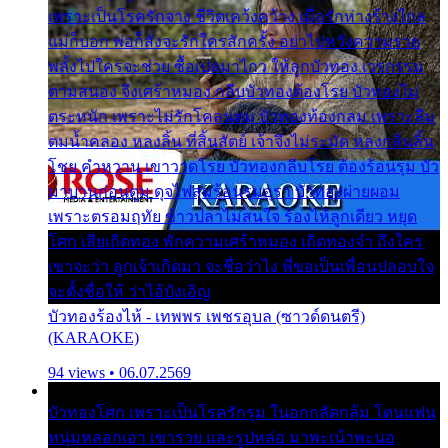
เพราะเป็นโรครักจาง ชีวิตเคว้งคว้าง เมื่อรักห่างร้างไกล
แม่ก็บอก พ่อก็สั่งจะรักใครสักครั้ง อย่าไปหวังความรวย
พลั้งไปใครจะช่วย ซื้อเปลมาไกว ให้ลูกบัวทอง เวรกรรม
ตามสนอง จึงเศร้าหมอง กลีบบัวทองต้องโรย บัวทองไม่
ตระหนัก เพราะไม่รักโคลนตม บัวทองท้องกลม เพราะลืม
ตมน้ำคลอง หลงลิ้น ที่สิ้นสัตย์ เจ้าจึงไม่ระมัด หลงกลิ่นลิ้น
โชย คำหวาน เขาวาดโรย บัวทองกลีบโรย ต้องร้อนรุม บัว
มาบานก่อนตูม ดุจไฟสุมร้อนรุมอุรา บัวทองผ่ายผอม
เพราะตรอมฤทัย ข้าวปลาไม่สนใจ ร้องไห้ลูกเดียว หยุด
โศก เสียเถิดทอง พักความเศร้าหมอง เถิดทองจ๋า ถึงใคร
เขาจะว่า ลูกเจ้าเกิดมา จะชื่อว่าไง พี่ขอเป็นเพื่อนปลอบใจ
จะตั้งชื่อให้ ว่าไอ้บังเอิญ
บัวทองร้องไห้ - เทพพร เพชรอุบล (ซาวด์ดนตรี)
(KARAOKE)
94 views • 06.07.2569
บัวทองโศก เพราะเป็นโรครักรุม ในอกกลัดกลุ้ม โดนแฟน
หนุ่มหลอกเอา เขารวย และรูปหล่อ มาพะเน้าพะนอ