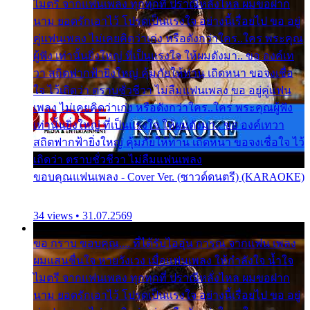
ไมตรี จากแฟนเพลง ทุกทุกที่ ปราณีหลั่งไหล ผมขอฝาก
นาม ยอดรักเอาไว้ โปรดเป็นแรงใจ อย่างนี้เรื่อยไป ขอ อยู่
คู่แฟนเพลง ไม่เคยคิดว่าเก่ง หรือดังกว่าใคร..ใคร พระคุณ
ผู้ฟัง เท่านั้นยิ่งใหญ่ ที่เป็นแรงใจ ให้ผมดังมา.. ขอ องค์เท
วา สถิตฟากฟ้ายิ่งใหญ่ คุ้มภัยให้ท่าน เถิดหนา ขอจงเชื่อ
ใจ ไว้เถิดว่า ตราบชั่วชีวา ไม่ลืมแฟนเพลง ขอ อยู่คู่แฟน
เพลง ไม่เคยคิดว่าเก่ง หรือดังกว่าใคร..ใคร พระคุณผู้ฟัง
เท่านั้นยิ่งใหญ่ ที่เป็นแรงใจ ให้ผมดังมา.. ขอ องค์เทวา
สถิตฟากฟ้ายิ่งใหญ่ คุ้มภัยให้ท่าน เถิดหนา ขอจงเชื่อใจ ไว้
เถิดว่า ตราบชั่วชีวา ไม่ลืมแฟนเพลง
ขอบคุณแฟนเพลง - Cover Ver. (ซาวด์ดนตรี) (KARAOKE)
34 views • 31.07.2569
ขอ กราบ ขอบคุณ.... ที่ได้รับไออุ่น การุณ จากแฟน เพลง
ผมแสนชื่นใจ หายวังเวง เมื่อแฟนเพลง ให้กำลังใจ น้ำใจ
ไมตรี จากแฟนเพลง ทุกทุกที่ ปราณีหลั่งไหล ผมขอฝาก
นาม ยอดรักเอาไว้ โปรดเป็นแรงใจ อย่างนี้เรื่อยไป ขอ อยู่