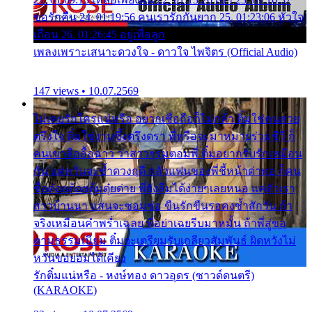
ขอรักคืน 24. 01:19:56 คนเรารักกันยาก 25. 01:23:06 หัวใจ
เถื่อน 26. 01:26:45 อยู่เพื่อลูก
เพลงเพราะเสนาะดวงใจ - ดาวใจ ไพจิตร (Official Audio)
147 views • 10.07.2569
ไม่เคยรักใครแน่หรือ อยากเชื่อถือก็ไม่กล้า ติ๋มใช่คนสวย
ตรึงใจ ติ๋มใช่งามซึ้งตรึงตรา พี่หรือจะมาหมายร่วมชีวี ก็
คนเขาลืออื้อฉาว ว่าสาวๆรุมตอมพี่ ติ๋มอยากรับรักเหมือน
กัน แต่หวั่นจะช้ำดวงฤดี กลัวแฟนของพี่ชี้หน้าด่าทอ ก็คน
ชื่อต๋อยต้อยตุ้มตุ๋ยต่าย พี่ยังลืมได้ง่ายๆเลยหนอ แค่ตัวเรา
สาวบ้านนา แสนจะซอมซ่อ ขืนรักขืนรอคงช้ำสักวัน ถ้า
จริงเหมือนคำพร่ำเฉลย พี่อย่าเฉยรีบมาหมั้น ถ้าพี่สู่ขอ
ตามธรรมเนียม ติ๋มจะเตรียมรับเกลียวสัมพันธ์ ผิดหวังไม่
หวั่นขอยอมได้เคียง
รักติ๋มแน่หรือ - หงษ์ทอง ดาวอุดร (ซาวด์ดนตรี)
(KARAOKE)