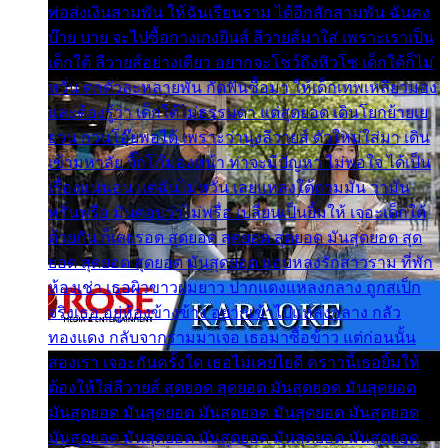
พ่อส่งเงินสามพัน ให้ฉันเรียนราม ได้อีกสักสามพัน ฉันคง
บ๊าย บาย จะไปซื้อกางเกงยีนส์ ลีวายส์มาใส่ เพราะเราเป็น
เด็กใต้ ลีวายส์อย่างเดียว อยากจะโชว์ถึงหิวโซ เด็กใต้ก็ไม่
หวั่น ตกตัวละหลายพัน กัดฟันซื้อมา ให้เด็กเทพเหลียวมอง
และต้องรู้ว่า เด็กใต้ไม่ธรรมดา แต่สุดยอด เดินโยกย้ายเย
ยวน กวนโอ๊ยพอได้ เพราะว่านุ่งลีวายส์ ตัวใหม่ใส่มา เดิน
เข้ามหาลัย จิ๊กโก๊มองหน้า ท่าจะมีปัญหา ไม่พอใจ ได้เป็น
เรื่องแน่นอน แต่ฉันไม่หวั่น เลยแหลงใต้ถามมัน ว่ามัน
พรั่นพรือ มันตอบว่าไม่พรื่อ เปลี่ยนเป็นยิ้มให้ เจอะเด็กใต้
ด้วยกัน ก็เลยรอด สุดยอด สุดยอด สุดยอด มันสุดยอด สุด
ยอด สุดยอด สุดยอด มันสุดยอด แอบหลงรักสาวราม ที่พัก
ห้องเช่า เธอผิวขาวผมยาว ปากแดงแหลงกลาง ถูกสเป็ก
จริงเธอ อยู่ห้องข้างข้าง อยากเข้าไปแหลงกลาง กลัว
ทองแดง กลับจากรามมาเจอ เธอมาซื้อข้าว แต่ก่อนนั้น
สองเรา เจอะกันครั้งใด เธอไม่เคยไยดี คราวนี้เธอยิ้มให้
ต้องให้ใส่ลีวายส์ สุดยอด สุดยอด มันสุดยอด มันสุดยอด
มันสุดยอด มันสุดยอด มันสุดยอด มันสุดยอด มันสุดยอด
มันสุดยอด มันสุดยอด มันสุดยอด มันสุดยอด มันสุดยอด