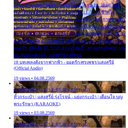
24:27 สามเณรกำพร้า - แสงสุรีย์ รุ่งโรจน์ 10. 28:08 ไม่มี
เวลาไปหาเมียน้อย - ยอดรัก สลักใจ 11. 31:29 ชีวิตไอ้
ธรรม - ศรเพชร ศรสุพรรณ 12. 35:26 ทหารอากาศขาดรัก
- แสงสุรีย์ รุ่งโรจน์ 13. 39:01 คนหัวใจโทรม - ยอดรัก สลัก
ใจ 14. 42:49 ไอ้หวังตายแน่ - ศรเพชร ศรสุพรรณ 15. 46:35
ธาตุแท้ของเธอ - แสงสุรีย์ รุ่งโรจน์ 16. 49:57 กำนันกำใน -
ยอดรัก สลักใจ 17. 52:29 สาวบริสุทธิ์ - ศรเพชร ศรสุพรรณ
18. 56:05 แต๋วจ๋า - แสงสุรีย์ รุ่งโรจน์
18 บทเพลงดังจากฟากฟ้า - ยอดรัก/ศรเพชร/แสงสุรีย์
(Official Audio)
19 views • 04.08.2569
1. 00:00 หิ้วกระเป๋า 2. 03:30 แย่งกระเป๋า
หิ้วกระเป๋า | แสงสุรีย์ รุ่งโรจน์ - แย่งกระเป๋า | เตือนใจ บุญ
พระรักษา (KARAOKE)
19 views • 03.08.2569
1. 00:00 หิ้วกระเป๋า 2. 03:30 แย่งกระเป๋า