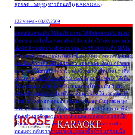
สุดยอด - วงซูซู (ซาวด์ดนตรี) (KARAOKE)
122 views • 03.07.2569
พ่อส่งเงินสามพัน ให้ฉันเรียนราม ได้อีกสักสามพัน ฉันคง
บ๊าย บาย จะไปซื้อกางเกงยีนส์ ลีวายส์มาใส่ เพราะเราเป็น
เด็กใต้ ลีวายส์อย่างเดียว อยากจะโชว์ถึงหิวโซ เด็กใต้ก็ไม่
หวั่น ตกตัวละหลายพัน กัดฟันซื้อมา ให้เด็กเทพเหลียวมอง
และต้องรู้ว่า เด็กใต้ไม่ธรรมดา แต่สุดยอด เดินโยกย้ายเย
ยวน กวนโอ๊ยพอได้ เพราะว่านุ่งลีวายส์ ตัวใหม่ใส่มา เดิน
เข้ามหาลัย จิ๊กโก๊มองหน้า ท่าจะมีปัญหา ไม่พอใจ ได้เป็น
เรื่องแน่นอน แต่ฉันไม่หวั่น เลยแหลงใต้ถามมัน ว่ามัน
พรั่นพรือ มันตอบว่าไม่พรื่อ เปลี่ยนเป็นยิ้มให้ เจอะเด็กใต้
ด้วยกัน ก็เลยรอด สุดยอด สุดยอด สุดยอด มันสุดยอด สุด
ยอด สุดยอด สุดยอด มันสุดยอด แอบหลงรักสาวราม ที่พัก
ห้องเช่า เธอผิวขาวผมยาว ปากแดงแหลงกลาง ถูกสเป็ก
จริงเธอ อยู่ห้องข้างข้าง อยากเข้าไปแหลงกลาง กลัว
ทองแดง กลับจากรามมาเจอ เธอมาซื้อข้าว แต่ก่อนนั้น