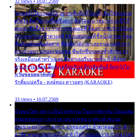
32 views • 10.07.2569
ไม่เคยรักใครแน่หรือ อยากเชื่อถือก็ไม่กล้า ติ๋มใช่คนสวย
ตรึงใจ ติ๋มใช่งามซึ้งตรึงตรา พี่หรือจะมาหมายร่วมชีวี ก็
คนเขาลืออื้อฉาว ว่าสาวๆรุมตอมพี่ ติ๋มอยากรับรักเหมือน
กัน แต่หวั่นจะช้ำดวงฤดี กลัวแฟนของพี่ชี้หน้าด่าทอ ก็คน
ชื่อต๋อยต้อยตุ้มตุ๋ยต่าย พี่ยังลืมได้ง่ายๆเลยหนอ แค่ตัวเรา
สาวบ้านนา แสนจะซอมซ่อ ขืนรักขืนรอคงช้ำสักวัน ถ้า
จริงเหมือนคำพร่ำเฉลย พี่อย่าเฉยรีบมาหมั้น ถ้าพี่สู่ขอ
ตามธรรมเนียม ติ๋มจะเตรียมรับเกลียวสัมพันธ์ ผิดหวังไม่
หวั่นขอยอมได้เคียง
รักติ๋มแน่หรือ - หงษ์ทอง ดาวอุดร (KARAOKE)
33 views • 10.07.2569
บัวทองโศก เพราะเป็นโรครักรุม ในอกกลัดกลุ้ม โดนแฟน
หนุ่มหลอกเอา เขารวย และรูปหล่อ มาพะเน้าพะนอ
ออเซาะจนใจเบา สงสาร บัวทองเศร้า น้ำตาคลอเบ้า เฝ้า
อาลัย หนุ่มรูปหล่อหนีไกล หัวใจบัวทองระรวย บัวทองโศก