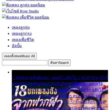
เพลงลูกทุ่ง
เพลงลูกกรุง
เพลงเพื่อชีวิต
อัลบั้ม
เพลงทั้งหมด
Music All
ค้นหา
Search
1. 00:00 สามสิบยังแจ๋ว - ยอดรัก สลักใจ 2. 02:49 รักมาห้าปี
- ศรเพชร ศรสุพรรณ 3. 05:57 รักสาวเสื้อลาย - แสงสุรีย์
รุ่งโรจน์ 4. 09:51 รักสะท้านดินสะเทือน - ยอดรัก สลักใจ 5.
12:23 มอเตอร์ไซค์ทำหล่น - ศรเพชร ศรสุพรรณ 6. 14:49
หิ้วกระเป๋า - แสงสุรีย์ รุ่งโรจน์ 7. 17:57 รักเผื่อเลือก - ยอด
รัก สลักใจ 8. 21:21 น้ำตาไอ้หนุ่ม - ศรเพชร ศรสุพรรณ 9.