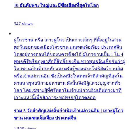
10 อันดับพระใหญ่และมีชื่อเสียงที่สุดในโลก
947 views
ผู่โถวซาน หรือ เกาะผู่โถว เป็นเกาะเล็กๆ ที่ตั้งอยู่ในส่วน
ตะวันออกของเมืองโจวซาน มณฑลเจ้อเจียง ประเทศจีน
โดยอยู่ทางตอนใต้ของนครเซี่ยงไฮ้ ผู่โถวซานเป็น 1 ใน 4
พุทธคีรีหรือภูเขาศักดิ์สิทธิ์ของจีน ชาวพุทธจีนเชื่อกันว่าผู่
โถวซานเป็นที่ประทับและตรัสรู้ของพระโพธิสัตว์กวนอิม
หรือเจ้าแม่กวนอิม ซึ่งเป็นหนึ่งในเทพเจ้าที่สำคัญที่สุดใน
ศาสนาพุทธนิกายมหายาน ดังนั้นจึงมีผู้แสวงบุญจากทั่ว
โลก โดยเฉพาะผู้ที่ศรัทธาในเจ้าแม่กวนอิมเดินทางมาที่
เกาะแห่งนี้เพื่อสักการะขอพรอยู่โดยตลอด
รวม 5 วัดสำคัญแห่งถิ่นกำเนิดเจ้าแม่กวนอิม | เกาะผู่โถว
ซาน มณฑลเจ้อเจียง ประเทศจีน
1,530 views