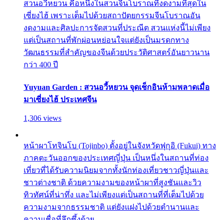
สวนอวี้หยวน คือหนึ่งในสวนจีนโบราณที่งดงามที่สุดใน
เซี่ยงไฮ้ เพราะเต็มไปด้วยสถาปัตยกรรมจีนโบราณอัน
งดงามและศิลปะการจัดสวนที่ประณีต สวนแห่งนี้ไม่เพียง
แต่เป็นสถานที่พักผ่อนหย่อนใจแต่ยังเป็นมรดกทาง
วัฒนธรรมที่สำคัญของจีนด้วยประวัติศาสตร์อันยาวนาน
กว่า 400 ปี
Yuyuan Garden : สวนอวี้หยวน จุดเช็กอินห้ามพลาดเมื่อ
มาเซี่ยงไฮ้ ประเทศจีน
1,306 views
หน้าผาโทจินโบ (Tojinbo) ตั้งอยู่ในจังหวัดฟุกุอิ (Fukui) ทาง
ภาคตะวันออกของประเทศญี่ปุ่น เป็นหนึ่งในสถานที่ท่อง
เที่ยวที่ได้รับความนิยมจากทั้งนักท่องเที่ยวชาวญี่ปุ่นและ
ชาวต่างชาติ ด้วยความงามของหน้าผาที่สูงชันและวิว
ทิวทัศน์ที่น่าทึ่ง และไม่เพียงแต่เป็นสถานที่ที่เต็มไปด้วย
ความงามจากธรรมชาติ แต่ยังแฝงไปด้วยตำนานและ
ความเชื่อที่ลึกซึ้งด้วย