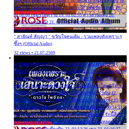
00:45:25 รอหน่อยน้องติ๋ม 15. 00:48:56 เรือล่มในหนอง 16.
00:51:43 บัตรเชิญสีเลือด 17. 00:56:07 อดีตรักโรงทอ 18.
01:00:00 เขมรไล่ควาย 19. 01:02:55 สาวสวนแตง 20.
01:05:51 แอบมอง 21. 01:09:27 พบรักปากน้ำโพ 22.
01:13:06 สายัณห์เมา
" สายัณห์ สัญญา " ขวัญใจคนเดิม - รวมเพลงดังเพราะๆ
ซึ้งๆ (Official Audio)
32 views • 21.07.2569
1. 00:00:00 ทำไมทำฉันได้ 2. 00:03:20 นางฟ้าสลัม 3.
00:06:50 คน 4. 00:10:36 บุญเหลือเกิน 5. 00:13:58 ฝนหยาด
สุดท้าย 6. 00:17:30 ยาใจยาจก 7. 00:20:30 คิดดูให้ดี 8.
00:24:21 ลบรอยแผลรัก 9. 00:27:35 เหมือนใจโดนกรีด 10.
00:30:54 ขบวนการเปาเปียว 11. 00:34:05 คำรำพัน 12.
00:37:20 ปาหนัน 13. 00:40:37 ใจเจ้ากรรม 14. 00:44:15 จูบ
ฉันแล้วจงตายเสีย 15. 00:47:24 ขอสูมาเต๊อะ 16. 00:51:11
คนใจมาร 17. 00:54:50 คืนทรมาน 18. 00:58:25 รักนี้สีดำ
19. 01:01:44 ส่วนเกิน 20. 01:05:42 หยาดน้ำฝนหยดน้ำตา
21. 01:09:13 เหลือเพียงฝัน 22. 01:13:26 เขา 23. 01:16:37