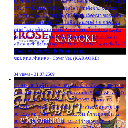
คู่แฟนเพลง ไม่เคยคิดว่าเก่ง หรือดังกว่าใคร..ใคร พระคุณ
ผู้ฟัง เท่านั้นยิ่งใหญ่ ที่เป็นแรงใจ ให้ผมดังมา.. ขอ องค์เท
วา สถิตฟากฟ้ายิ่งใหญ่ คุ้มภัยให้ท่าน เถิดหนา ขอจงเชื่อ
ใจ ไว้เถิดว่า ตราบชั่วชีวา ไม่ลืมแฟนเพลง ขอ อยู่คู่แฟน
เพลง ไม่เคยคิดว่าเก่ง หรือดังกว่าใคร..ใคร พระคุณผู้ฟัง
เท่านั้นยิ่งใหญ่ ที่เป็นแรงใจ ให้ผมดังมา.. ขอ องค์เทวา
สถิตฟากฟ้ายิ่งใหญ่ คุ้มภัยให้ท่าน เถิดหนา ขอจงเชื่อใจ ไว้
เถิดว่า ตราบชั่วชีวา ไม่ลืมแฟนเพลง
ขอบคุณแฟนเพลง - Cover Ver. (KARAOKE)
34 views • 31.07.2569
1. 00:00:00 ยินดีรับเดน 2. 00:03:44 น้ำตาอีสาน 3. 00:07:51
กิ่งทองใบหยก 4. 00:10:35 น้ำนิ่งไหลลึก 5. 00:13:49 ลานรัก
ลานเท 6. 00:17:06 จำใจจาก 7. 00:20:53 คืนฝนตก 8.
00:25:16 น้ำลงเดือนยี่ 9. 00:28:47 โสนน้อยเรือนงาม 10.
00:32:29 ตอไม้ที่ตายแล้ว 11. 00:35:41 น้ำกรดแช่เย็น 12.
00:39:08 อยากฟังซ้ำ 13. 00:42:32 รู้ว่าเขาหลอก 14.