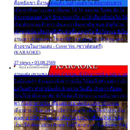
คือหยังเขา มีงานแต่งแล้ว ไปล้างแต่จาน ดั่งถูกประหาร
เมื่อเขาชื่นบาน แต่เราขื่นขม โอ้ รัก ลอยลม ไม่สม ดัง ใจ
ล้างจานคอยคู่ ไม่รู้ อีกนานเท่าใด จะได้ เลื่อนขั้นบันได ได้
เป็น ตำแหน่งเจ้าสาว มันเหงา เห็นเขามีคู่ ซมดู มีคู่ก็ม่วน
เข้าพาขวัญ เสียงโห่ตึงตึง มันซึ้ง อยู่แก่ใจ มื้อใด๋หนอ สิเป็น
งานเฮา มัวซอยเขา ใจเฮาซิด้าน มันทรมาน จับจาน เอย…
ล้างจานในงานแต่ง - Cover Ver. (ซาวด์ดนตรี)
(KARAOKE)
27 views • 03.08.2569
งานแต่ง เขาแซง แย่งเอาไปก่อน หัวใจอาวรณ์ มาซ่อน อยู่
ในห้องครัว ข้างนอกเจ้าสาว ส่งยิ้ม ให้คนไปทั่ว แต่เรา เฝ้า
อยู่ในครัว ทำตัวเป็นเด็ก ล้างจาน ในเมื่อ เจ้าสาว คือคน
บ้านใกล้ พึ่งพาอาศัย จำใจ ต้องไปช่วยงาน พอถึงเวลา เขา
พา กันเข้าพาขวัญ เพื่อนฝูง เฮฮาดังลั่น แต่เราล้างจาน
เดียวดาย เป็นคนพ่าย บ่มีความหมาย เคียงใจเจ้าบ่าว เป็น
คนพ่าย บ่มีความหมาย เคียงใจเจ้าบ่าว เพื่อนเจ้าสาว ยัง
เป็นบ่ได้ คือคนพ่าย ฮักคน ไม่มีใครสน เขาไม่เห็นคน ที่อยู่