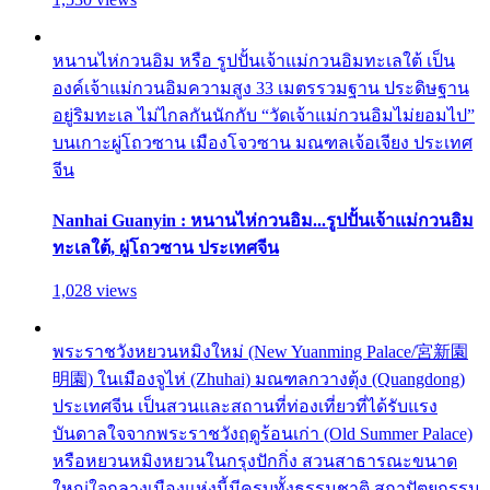
หนานไห่กวนอิม หรือ รูปปั้นเจ้าแม่กวนอิมทะเลใต้ เป็น
องค์เจ้าแม่กวนอิมความสูง 33 เมตรรวมฐาน ประดิษฐาน
อยู่ริมทะเล ไม่ไกลกันนักกับ “วัดเจ้าแม่กวนอิมไม่ยอมไป”
บนเกาะผู่โถวซาน เมืองโจวซาน มณฑลเจ้อเจียง ประเทศ
จีน
Nanhai Guanyin : หนานไห่กวนอิม...รูปปั้นเจ้าแม่กวนอิม
ทะเลใต้, ผู่โถวซาน ประเทศจีน
1,028 views
พระราชวังหยวนหมิงใหม่ (New Yuanming Palace/宮新園
明園) ในเมืองจูไห่ (Zhuhai) มณฑลกวางตุ้ง (Quangdong)
ประเทศจีน เป็นสวนและสถานที่ท่องเที่ยวที่ได้รับแรง
บันดาลใจจากพระราชวังฤดูร้อนเก่า (Old Summer Palace)
หรือหยวนหมิงหยวนในกรุงปักกิ่ง สวนสาธารณะขนาด
ใหญ่ใจกลางเมืองแห่งนี้มีครบทั้งธรรมชาติ สถาปัตยกรรม