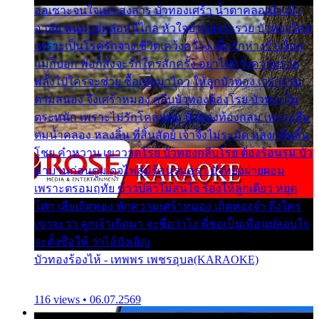
ออเซาะจนใจเบา สงสาร บัวทองเศร้า น้ำตาคลอเบ้า เฝ้า
อาลัย หนุ่มรูปหล่อหนีไกล หัวใจบัวทองระรวย บัวทองโศก
เพราะเป็นโรครักจาง ชีวิตเคว้งคว้าง เมื่อรักห่างร้างไกล
แม่ก็บอก พ่อก็สั่งจะรักใครสักครั้ง อย่าไปหวังความรวย
พลั้งไปใครจะช่วย ซื้อเปลมาไกว ให้ลูกบัวทอง เวรกรรม
ตามสนอง จึงเศร้าหมอง กลีบบัวทองต้องโรย บัวทองไม่
ตระหนัก เพราะไม่รักโคลนตม บัวทองท้องกลม เพราะลืม
ตมน้ำคลอง หลงลิ้น ที่สิ้นสัตย์ เจ้าจึงไม่ระมัด หลงกลิ่นลิ้น
โชย คำหวาน เขาวาดโรย บัวทองกลีบโรย ต้องร้อนรุม บัว
มาบานก่อนตูม ดุจไฟสุมร้อนรุมอุรา บัวทองผ่ายผอม
เพราะตรอมฤทัย ข้าวปลาไม่สนใจ ร้องไห้ลูกเดียว หยุด
โศก เสียเถิดทอง พักความเศร้าหมอง เถิดทองจ๋า ถึงใคร
เขาจะว่า ลูกเจ้าเกิดมา จะชื่อว่าไง พี่ขอเป็นเพื่อนปลอบใจ
จะตั้งชื่อให้ ว่าไอ้บังเอิญ
บัวทองร้องไห้ - เทพพร เพชรอุบล(KARAOKE)
116 views • 06.07.2569