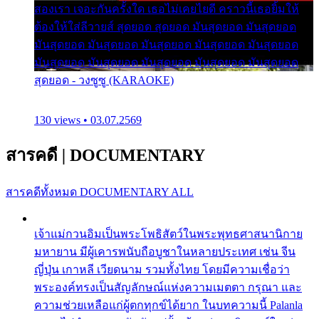
สองเรา เจอะกันครั้งใด เธอไม่เคยไยดี คราวนี้เธอยิ้มให้
ต้องให้ใส่ลีวายส์ สุดยอด สุดยอด มันสุดยอด มันสุดยอด
มันสุดยอด มันสุดยอด มันสุดยอด มันสุดยอด มันสุดยอด
มันสุดยอด มันสุดยอด มันสุดยอด มันสุดยอด มันสุดยอด
สุดยอด - วงซูซู (KARAOKE)
130 views • 03.07.2569
สารคดี
|
DOCUMENTARY
สารคดีทั้งหมด
DOCUMENTARY ALL
เจ้าแม่กวนอิมเป็นพระโพธิสัตว์ในพระพุทธศาสนานิกาย
มหายาน มีผู้เคารพนับถือบูชาในหลายประเทศ เช่น จีน
ญี่ปุ่น เกาหลี เวียดนาม รวมทั้งไทย โดยมีความเชื่อว่า
พระองค์ทรงเป็นสัญลักษณ์แห่งความเมตตา กรุณา และ
ความช่วยเหลือแก่ผู้ตกทุกข์ได้ยาก ในบทความนี้ Palanla