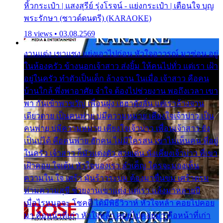
หิ้วกระเป๋า | แสงสุรีย์ รุ่งโรจน์ - แย่งกระเป๋า | เตือนใจ บุญ
พระรักษา (ซาวด์ดนตรี) (KARAOKE)
18 views • 03.08.2569
งานแต่ง เขาแซง แย่งเอาไปก่อน หัวใจอาวรณ์ มาซ่อน อยู่
ในห้องครัว ข้างนอกเจ้าสาว ส่งยิ้ม ให้คนไปทั่ว แต่เรา เฝ้า
อยู่ในครัว ทำตัวเป็นเด็ก ล้างจาน ในเมื่อ เจ้าสาว คือคน
บ้านใกล้ พึ่งพาอาศัย จำใจ ต้องไปช่วยงาน พอถึงเวลา เขา
พา กันเข้าพาขวัญ เพื่อนฝูง เฮฮาดังลั่น แต่เราล้างจาน
เดียวดาย เป็นคนพ่าย บ่มีความหมาย เคียงใจเจ้าบ่าว เป็น
คนพ่าย บ่มีความหมาย เคียงใจเจ้าบ่าว เพื่อนเจ้าสาว ยัง
เป็นบ่ได้ คือคนพ่าย ฮักคน ไม่มีใครสน เขาไม่เห็นคน ที่อยู่
ในครัว เจ้าสาว ก็มัวแต่งตัว สวยเด่น นั่งเคียงเจ้าบ่าว ที่เขา
เฝ้าคอย ใจเต้น หัวใจของเรา ลำเค็ญ ใครจะมองเห็น
ความใน ใจ เศร้า มันร้าวระบม ต้องมาขื่นขม เศร้าตรม
ท่ามความสุขี ช่วยงานเขาแต่ง แต่เรา แล้งมาหลายปี
เมื่อไรหนอจะ โชคดี ได้มีพิธีวิวาห์ หัวใจหล้า คอยไปคอย
มา คือหน้าที่เก่า หัวใจหล้า คอยไปคอยมา คือหน้าที่เก่า