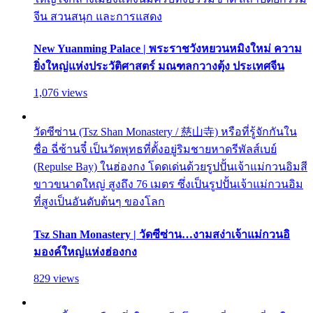
จีน สวนสนุก และการแสดง
New Yuanming Palace | พระราชวังหยวนหมิงใหม่ ความ
ยิ่งใหญ่แห่งประวัติศาสตร์ มณฑลกวางตุ้ง ประเทศจีน
1,076 views
วัดซีซ่าน (Tsz Shan Monastery / 慈山寺) หรือที่รู้จักกันใน
ชื่อ ฉี่ซ้านจี๋ เป็นวัดพุทธที่ตั้งอยู่ริมชายหาดรีพัลส์เบย์
(Repulse Bay) ในฮ่องกง โดดเด่นด้วยรูปปั้นเจ้าแม่กวนอิมสี
ขาวขนาดใหญ่ สูงถึง 76 เมตร ซึ่งเป็นรูปปั้นเจ้าแม่กวนอิม
ที่สูงเป็นอันดับต้นๆ ของโลก
Tsz Shan Monastery | วัดซีซ่าน…งามสง่าเจ้าแม่กวนอิ
มองค์ใหญ่แห่งฮ่องกง
829 views