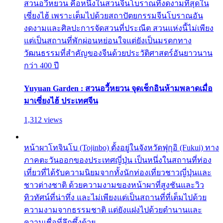
สวนอวี้หยวน คือหนึ่งในสวนจีนโบราณที่งดงามที่สุดใน
เซี่ยงไฮ้ เพราะเต็มไปด้วยสถาปัตยกรรมจีนโบราณอัน
งดงามและศิลปะการจัดสวนที่ประณีต สวนแห่งนี้ไม่เพียง
แต่เป็นสถานที่พักผ่อนหย่อนใจแต่ยังเป็นมรดกทาง
วัฒนธรรมที่สำคัญของจีนด้วยประวัติศาสตร์อันยาวนาน
กว่า 400 ปี
Yuyuan Garden : สวนอวี้หยวน จุดเช็กอินห้ามพลาดเมื่อ
มาเซี่ยงไฮ้ ประเทศจีน
1,312 views
หน้าผาโทจินโบ (Tojinbo) ตั้งอยู่ในจังหวัดฟุกุอิ (Fukui) ทาง
ภาคตะวันออกของประเทศญี่ปุ่น เป็นหนึ่งในสถานที่ท่อง
เที่ยวที่ได้รับความนิยมจากทั้งนักท่องเที่ยวชาวญี่ปุ่นและ
ชาวต่างชาติ ด้วยความงามของหน้าผาที่สูงชันและวิว
ทิวทัศน์ที่น่าทึ่ง และไม่เพียงแต่เป็นสถานที่ที่เต็มไปด้วย
ความงามจากธรรมชาติ แต่ยังแฝงไปด้วยตำนานและ
ความเชื่อที่ลึกซึ้งด้วย