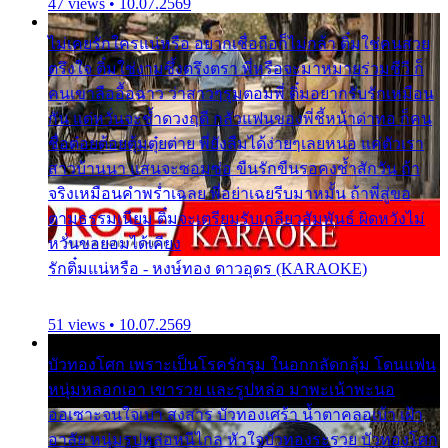
47 views • 10.07.2569
ไม่เคยรักใครแน่หรือ อยากเชื่อถือก็ไม่กล้า ติ๋มใช่คนสวย
ตรึงใจ ติ๋มใช่งามซึ้งตรึงตรา พี่หรือจะมาหมายร่วมชีวี ก็
คนเขาลืออื้อฉาว ว่าสาวๆรุมตอมพี่ ติ๋มอยากรับรักเหมือน
กัน แต่หวั่นจะช้ำดวงฤดี กลัวแฟนของพี่ชี้หน้าด่าทอ ก็คน
ชื่อต๋อยต้อยตุ้มตุ๋ยต่าย พี่ยังลืมได้ง่ายๆเลยหนอ แค่ตัวเรา
สาวบ้านนา แสนจะซอมซ่อ ขืนรักขืนรอคงช้ำสักวัน ถ้า
จริงเหมือนคำพร่ำเฉลย พี่อย่าเฉยรีบมาหมั้น ถ้าพี่สู่ขอ
ตามธรรมเนียม ติ๋มจะเตรียมรับเกลียวสัมพันธ์ ผิดหวังไม่
หวั่นขอยอมได้เคียง
รักติ๋มแน่หรือ - หงษ์ทอง ดาวอุดร (KARAOKE)
51 views • 10.07.2569
บัวทองโศก เพราะเป็นโรครักรุม ในอกกลัดกลุ้ม โดนแฟน
หนุ่มหลอกเอา เขารวย และรูปหล่อ มาพะเน้าพะนอ
ออเซาะจนใจเบา สงสาร บัวทองเศร้า น้ำตาคลอเบ้า เฝ้า
อาลัย หนุ่มรูปหล่อหนีไกล หัวใจบัวทองระรวย บัวทองโศก