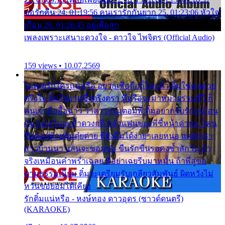
ขอรักคืน 24. 01:19:56 คนเรารักกันยาก 25. 01:23:06 หัวใจ
เถื่อน 26. 01:26:45 อยู่เพื่อลูก
เพลงเพราะเสนาะดวงใจ - ดาวใจ ไพจิตร (Official Audio)
159 views • 10.07.2569
ไม่เคยรักใครแน่หรือ อยากเชื่อถือก็ไม่กล้า ติ๋มใช่คนสวย
ตรึงใจ ติ๋มใช่งามซึ้งตรึงตรา พี่หรือจะมาหมายร่วมชีวี ก็
คนเขาลืออื้อฉาว ว่าสาวๆรุมตอมพี่ ติ๋มอยากรับรักเหมือน
กัน แต่หวั่นจะช้ำดวงฤดี กลัวแฟนของพี่ชี้หน้าด่าทอ ก็คน
ชื่อต๋อยต้อยตุ้มตุ๋ยต่าย พี่ยังลืมได้ง่ายๆเลยหนอ แค่ตัวเรา
สาวบ้านนา แสนจะซอมซ่อ ขืนรักขืนรอคงช้ำสักวัน ถ้า
จริงเหมือนคำพร่ำเฉลย พี่อย่าเฉยรีบมาหมั้น ถ้าพี่สู่ขอ
ตามธรรมเนียม ติ๋มจะเตรียมรับเกลียวสัมพันธ์ ผิดหวังไม่
หวั่นขอยอมได้เคียง
รักติ๋มแน่หรือ - หงษ์ทอง ดาวอุดร (ซาวด์ดนตรี)
(KARAOKE)