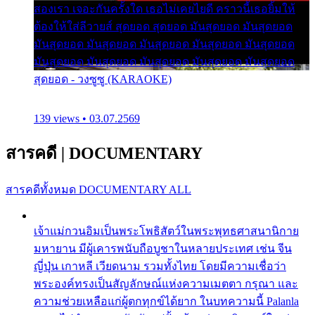
สองเรา เจอะกันครั้งใด เธอไม่เคยไยดี คราวนี้เธอยิ้มให้
ต้องให้ใส่ลีวายส์ สุดยอด สุดยอด มันสุดยอด มันสุดยอด
มันสุดยอด มันสุดยอด มันสุดยอด มันสุดยอด มันสุดยอด
มันสุดยอด มันสุดยอด มันสุดยอด มันสุดยอด มันสุดยอด
สุดยอด - วงซูซู (KARAOKE)
139 views • 03.07.2569
สารคดี
|
DOCUMENTARY
สารคดีทั้งหมด
DOCUMENTARY ALL
เจ้าแม่กวนอิมเป็นพระโพธิสัตว์ในพระพุทธศาสนานิกาย
มหายาน มีผู้เคารพนับถือบูชาในหลายประเทศ เช่น จีน
ญี่ปุ่น เกาหลี เวียดนาม รวมทั้งไทย โดยมีความเชื่อว่า
พระองค์ทรงเป็นสัญลักษณ์แห่งความเมตตา กรุณา และ
ความช่วยเหลือแก่ผู้ตกทุกข์ได้ยาก ในบทความนี้ Palanla