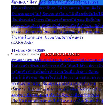
คือหยังเขา มีงานแต่งแล้ว ไปล้างแต่จาน ดั่งถูกประหาร
เมื่อเขาชื่นบาน แต่เราขื่นขม โอ้ รัก ลอยลม ไม่สม ดัง ใจ
ล้างจานคอยคู่ ไม่รู้ อีกนานเท่าใด จะได้ เลื่อนขั้นบันได ได้
เป็น ตำแหน่งเจ้าสาว มันเหงา เห็นเขามีคู่ ซมดู มีคู่ก็ม่วน
เข้าพาขวัญ เสียงโห่ตึงตึง มันซึ้ง อยู่แก่ใจ มื้อใด๋หนอ สิเป็น
งานเฮา มัวซอยเขา ใจเฮาซิด้าน มันทรมาน จับจาน เอย…
ล้างจานในงานแต่ง - Cover Ver. (ซาวด์ดนตรี)
(KARAOKE)
44 views • 03.08.2569
งานแต่ง เขาแซง แย่งเอาไปก่อน หัวใจอาวรณ์ มาซ่อน อยู่
ในห้องครัว ข้างนอกเจ้าสาว ส่งยิ้ม ให้คนไปทั่ว แต่เรา เฝ้า
อยู่ในครัว ทำตัวเป็นเด็ก ล้างจาน ในเมื่อ เจ้าสาว คือคน
บ้านใกล้ พึ่งพาอาศัย จำใจ ต้องไปช่วยงาน พอถึงเวลา เขา
พา กันเข้าพาขวัญ เพื่อนฝูง เฮฮาดังลั่น แต่เราล้างจาน
เดียวดาย เป็นคนพ่าย บ่มีความหมาย เคียงใจเจ้าบ่าว เป็น
คนพ่าย บ่มีความหมาย เคียงใจเจ้าบ่าว เพื่อนเจ้าสาว ยัง
เป็นบ่ได้ คือคนพ่าย ฮักคน ไม่มีใครสน เขาไม่เห็นคน ที่อยู่