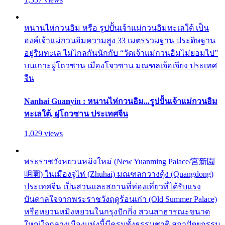
หนานไห่กวนอิม หรือ รูปปั้นเจ้าแม่กวนอิมทะเลใต้ เป็น
องค์เจ้าแม่กวนอิมความสูง 33 เมตรรวมฐาน ประดิษฐาน
อยู่ริมทะเล ไม่ไกลกันนักกับ “วัดเจ้าแม่กวนอิมไม่ยอมไป”
บนเกาะผู่โถวซาน เมืองโจวซาน มณฑลเจ้อเจียง ประเทศ
จีน
Nanhai Guanyin : หนานไห่กวนอิม...รูปปั้นเจ้าแม่กวนอิม
ทะเลใต้, ผู่โถวซาน ประเทศจีน
1,029 views
พระราชวังหยวนหมิงใหม่ (New Yuanming Palace/宮新園
明園) ในเมืองจูไห่ (Zhuhai) มณฑลกวางตุ้ง (Quangdong)
ประเทศจีน เป็นสวนและสถานที่ท่องเที่ยวที่ได้รับแรง
บันดาลใจจากพระราชวังฤดูร้อนเก่า (Old Summer Palace)
หรือหยวนหมิงหยวนในกรุงปักกิ่ง สวนสาธารณะขนาด
ใหญ่ใจกลางเมืองแห่งนี้มีครบทั้งธรรมชาติ สถาปัตยกรรม