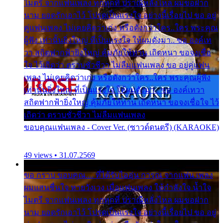
ไมตรี จากแฟนเพลง ทุกทุกที่ ปราณีหลั่งไหล ผมขอฝาก
นาม ยอดรักเอาไว้ โปรดเป็นแรงใจ อย่างนี้เรื่อยไป ขอ อยู่
คู่แฟนเพลง ไม่เคยคิดว่าเก่ง หรือดังกว่าใคร..ใคร พระคุณ
ผู้ฟัง เท่านั้นยิ่งใหญ่ ที่เป็นแรงใจ ให้ผมดังมา.. ขอ องค์เท
วา สถิตฟากฟ้ายิ่งใหญ่ คุ้มภัยให้ท่าน เถิดหนา ขอจงเชื่อ
ใจ ไว้เถิดว่า ตราบชั่วชีวา ไม่ลืมแฟนเพลง ขอ อยู่คู่แฟน
เพลง ไม่เคยคิดว่าเก่ง หรือดังกว่าใคร..ใคร พระคุณผู้ฟัง
เท่านั้นยิ่งใหญ่ ที่เป็นแรงใจ ให้ผมดังมา.. ขอ องค์เทวา
สถิตฟากฟ้ายิ่งใหญ่ คุ้มภัยให้ท่าน เถิดหนา ขอจงเชื่อใจ ไว้
เถิดว่า ตราบชั่วชีวา ไม่ลืมแฟนเพลง
ขอบคุณแฟนเพลง - Cover Ver. (ซาวด์ดนตรี) (KARAOKE)
49 views • 31.07.2569
ขอ กราบ ขอบคุณ.... ที่ได้รับไออุ่น การุณ จากแฟน เพลง
ผมแสนชื่นใจ หายวังเวง เมื่อแฟนเพลง ให้กำลังใจ น้ำใจ
ไมตรี จากแฟนเพลง ทุกทุกที่ ปราณีหลั่งไหล ผมขอฝาก
นาม ยอดรักเอาไว้ โปรดเป็นแรงใจ อย่างนี้เรื่อยไป ขอ อยู่