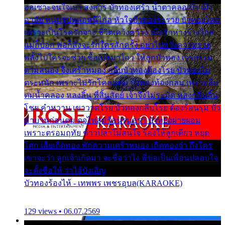
ออเซาะจนใจเบา สงสาร บัวทองเศร้า น้ำตาคลอเบ้า เฝ้า
อาลัย หนุ่มรูปหล่อหนีไกล หัวใจบัวทองระรวย บัวทองโศก
เพราะเป็นโรครักจาง ชีวิตเคว้งคว้าง เมื่อรักห่างร้างไกล
แม่ก็บอก พ่อก็สั่งจะรักใครสักครั้ง อย่าไปหวังความรวย
พลั้งไปใครจะช่วย ซื้อเปลมาไกว ให้ลูกบัวทอง เวรกรรม
ตามสนอง จึงเศร้าหมอง กลีบบัวทองต้องโรย บัวทองไม่
ตระหนัก เพราะไม่รักโคลนตม บัวทองท้องกลม เพราะลืม
ตมน้ำคลอง หลงลิ้น ที่สิ้นสัตย์ เจ้าจึงไม่ระมัด หลงกลิ่นลิ้น
โชย คำหวาน เขาวาดโรย บัวทองกลีบโรย ต้องร้อนรุม บัว
มาบานก่อนตูม ดุจไฟสุมร้อนรุมอุรา บัวทองผ่ายผอม
เพราะตรอมฤทัย ข้าวปลาไม่สนใจ ร้องไห้ลูกเดียว หยุด
โศก เสียเถิดทอง พักความเศร้าหมอง เถิดทองจ๋า ถึงใคร
เขาจะว่า ลูกเจ้าเกิดมา จะชื่อว่าไง พี่ขอเป็นเพื่อนปลอบใจ
จะตั้งชื่อให้ ว่าไอ้บังเอิญ
บัวทองร้องไห้ - เทพพร เพชรอุบล(KARAOKE)
129 views • 06.07.2569