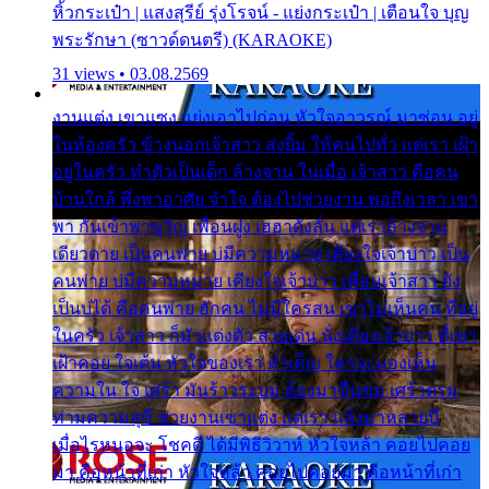
หิ้วกระเป๋า | แสงสุรีย์ รุ่งโรจน์ - แย่งกระเป๋า | เตือนใจ บุญ
พระรักษา (ซาวด์ดนตรี) (KARAOKE)
31 views • 03.08.2569
งานแต่ง เขาแซง แย่งเอาไปก่อน หัวใจอาวรณ์ มาซ่อน อยู่
ในห้องครัว ข้างนอกเจ้าสาว ส่งยิ้ม ให้คนไปทั่ว แต่เรา เฝ้า
อยู่ในครัว ทำตัวเป็นเด็ก ล้างจาน ในเมื่อ เจ้าสาว คือคน
บ้านใกล้ พึ่งพาอาศัย จำใจ ต้องไปช่วยงาน พอถึงเวลา เขา
พา กันเข้าพาขวัญ เพื่อนฝูง เฮฮาดังลั่น แต่เราล้างจาน
เดียวดาย เป็นคนพ่าย บ่มีความหมาย เคียงใจเจ้าบ่าว เป็น
คนพ่าย บ่มีความหมาย เคียงใจเจ้าบ่าว เพื่อนเจ้าสาว ยัง
เป็นบ่ได้ คือคนพ่าย ฮักคน ไม่มีใครสน เขาไม่เห็นคน ที่อยู่
ในครัว เจ้าสาว ก็มัวแต่งตัว สวยเด่น นั่งเคียงเจ้าบ่าว ที่เขา
เฝ้าคอย ใจเต้น หัวใจของเรา ลำเค็ญ ใครจะมองเห็น
ความใน ใจ เศร้า มันร้าวระบม ต้องมาขื่นขม เศร้าตรม
ท่ามความสุขี ช่วยงานเขาแต่ง แต่เรา แล้งมาหลายปี
เมื่อไรหนอจะ โชคดี ได้มีพิธีวิวาห์ หัวใจหล้า คอยไปคอย
มา คือหน้าที่เก่า หัวใจหล้า คอยไปคอยมา คือหน้าที่เก่า