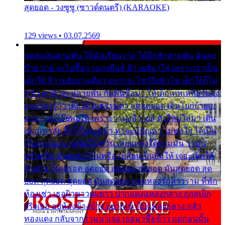
สุดยอด - วงซูซู (ซาวด์ดนตรี) (KARAOKE)
129 views • 03.07.2569
พ่อส่งเงินสามพัน ให้ฉันเรียนราม ได้อีกสักสามพัน ฉันคง
บ๊าย บาย จะไปซื้อกางเกงยีนส์ ลีวายส์มาใส่ เพราะเราเป็น
เด็กใต้ ลีวายส์อย่างเดียว อยากจะโชว์ถึงหิวโซ เด็กใต้ก็ไม่
หวั่น ตกตัวละหลายพัน กัดฟันซื้อมา ให้เด็กเทพเหลียวมอง
และต้องรู้ว่า เด็กใต้ไม่ธรรมดา แต่สุดยอด เดินโยกย้ายเย
ยวน กวนโอ๊ยพอได้ เพราะว่านุ่งลีวายส์ ตัวใหม่ใส่มา เดิน
เข้ามหาลัย จิ๊กโก๊มองหน้า ท่าจะมีปัญหา ไม่พอใจ ได้เป็น
เรื่องแน่นอน แต่ฉันไม่หวั่น เลยแหลงใต้ถามมัน ว่ามัน
พรั่นพรือ มันตอบว่าไม่พรื่อ เปลี่ยนเป็นยิ้มให้ เจอะเด็กใต้
ด้วยกัน ก็เลยรอด สุดยอด สุดยอด สุดยอด มันสุดยอด สุด
ยอด สุดยอด สุดยอด มันสุดยอด แอบหลงรักสาวราม ที่พัก
ห้องเช่า เธอผิวขาวผมยาว ปากแดงแหลงกลาง ถูกสเป็ก
จริงเธอ อยู่ห้องข้างข้าง อยากเข้าไปแหลงกลาง กลัว
ทองแดง กลับจากรามมาเจอ เธอมาซื้อข้าว แต่ก่อนนั้น