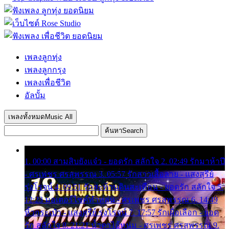
เพลงลูกทุ่ง
เพลงลูกกรุง
เพลงเพื่อชีวิต
อัลบั้ม
เพลงทั้งหมด
Music All
ค้นหา
Search
1. 00:00 สามสิบยังแจ๋ว - ยอดรัก สลักใจ 2. 02:49 รักมาห้าปี
- ศรเพชร ศรสุพรรณ 3. 05:57 รักสาวเสื้อลาย - แสงสุรีย์
รุ่งโรจน์ 4. 09:51 รักสะท้านดินสะเทือน - ยอดรัก สลักใจ 5.
12:23 มอเตอร์ไซค์ทำหล่น - ศรเพชร ศรสุพรรณ 6. 14:49
หิ้วกระเป๋า - แสงสุรีย์ รุ่งโรจน์ 7. 17:57 รักเผื่อเลือก - ยอด
รัก สลักใจ 8. 21:21 น้ำตาไอ้หนุ่ม - ศรเพชร ศรสุพรรณ 9.