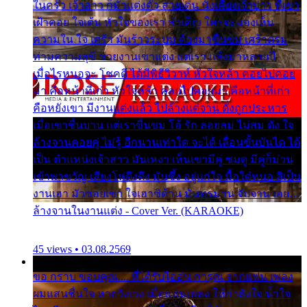
ในครัว เจ้าสาว ก็มัวแต่งตัว สวยเด่น นั่งเคียงเจ้าบ่าว ที่เขา
เฝ้าคอย ใจเต้น หัวใจของเรา ลำเค็ญ ใครจะมองเห็น
ความใน ใจ เศร้า มันร้าวระบม ต้องมาขื่นขม เศร้าตรม
ท่ามความสุขี ช่วยงานเขาแต่ง แต่เรา แล้งมาหลายปี
เมื่อไรหนอจะ โชคดี ได้มีพิธีวิวาห์ หัวใจหล้า คอยไปคอย
มา คือหน้าที่เก่า หัวใจหล้า คอยไปคอยมา คือหน้าที่เก่า
คือหยังเขา มีงานแต่งแล้ว ไปล้างแต่จาน ดั่งถูกประหาร
เมื่อเขาชื่นบาน แต่เราขื่นขม โอ้ รัก ลอยลม ไม่สม ดัง ใจ
ล้างจานคอยคู่ ไม่รู้ อีกนานเท่าใด จะได้ เลื่อนขั้นบันได ได้
เป็น ตำแหน่งเจ้าสาว มันเหงา เห็นเขามีคู่ ซมดู มีคู่ก็ม่วน
เข้าพาขวัญ เสียงโห่ตึงตึง มันซึ้ง อยู่แก่ใจ มื้อใด๋หนอ สิเป็น
งานเฮา มัวซอยเขา ใจเฮาซิด้าน มันทรมาน จับจาน เอย…
ล้างจานในงานแต่ง - Cover Ver. (KARAOKE)
45 views • 03.08.2569
ขอ กราบ ขอบคุณ.... ที่ได้รับไออุ่น การุณ จากแฟน เพลง
ผมแสนชื่นใจ หายวังเวง เมื่อแฟนเพลง ให้กำลังใจ น้ำใจ