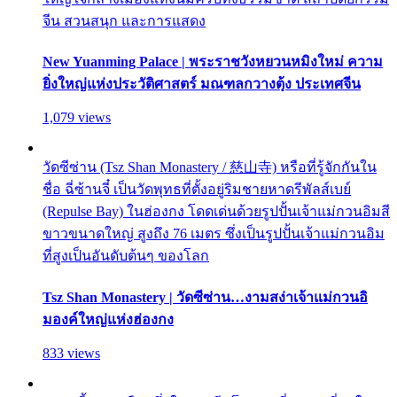
จีน สวนสนุก และการแสดง
New Yuanming Palace | พระราชวังหยวนหมิงใหม่ ความ
ยิ่งใหญ่แห่งประวัติศาสตร์ มณฑลกวางตุ้ง ประเทศจีน
1,079 views
วัดซีซ่าน (Tsz Shan Monastery / 慈山寺) หรือที่รู้จักกันใน
ชื่อ ฉี่ซ้านจี๋ เป็นวัดพุทธที่ตั้งอยู่ริมชายหาดรีพัลส์เบย์
(Repulse Bay) ในฮ่องกง โดดเด่นด้วยรูปปั้นเจ้าแม่กวนอิมสี
ขาวขนาดใหญ่ สูงถึง 76 เมตร ซึ่งเป็นรูปปั้นเจ้าแม่กวนอิม
ที่สูงเป็นอันดับต้นๆ ของโลก
Tsz Shan Monastery | วัดซีซ่าน…งามสง่าเจ้าแม่กวนอิ
มองค์ใหญ่แห่งฮ่องกง
833 views