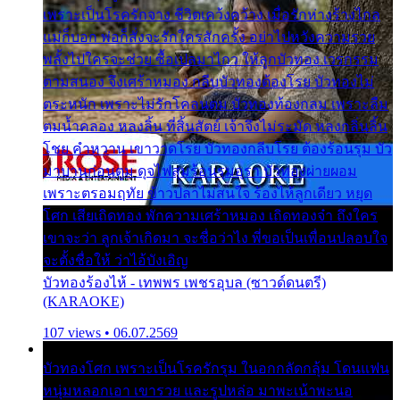
เพราะเป็นโรครักจาง ชีวิตเคว้งคว้าง เมื่อรักห่างร้างไกล
แม่ก็บอก พ่อก็สั่งจะรักใครสักครั้ง อย่าไปหวังความรวย
พลั้งไปใครจะช่วย ซื้อเปลมาไกว ให้ลูกบัวทอง เวรกรรม
ตามสนอง จึงเศร้าหมอง กลีบบัวทองต้องโรย บัวทองไม่
ตระหนัก เพราะไม่รักโคลนตม บัวทองท้องกลม เพราะลืม
ตมน้ำคลอง หลงลิ้น ที่สิ้นสัตย์ เจ้าจึงไม่ระมัด หลงกลิ่นลิ้น
โชย คำหวาน เขาวาดโรย บัวทองกลีบโรย ต้องร้อนรุม บัว
มาบานก่อนตูม ดุจไฟสุมร้อนรุมอุรา บัวทองผ่ายผอม
เพราะตรอมฤทัย ข้าวปลาไม่สนใจ ร้องไห้ลูกเดียว หยุด
โศก เสียเถิดทอง พักความเศร้าหมอง เถิดทองจ๋า ถึงใคร
เขาจะว่า ลูกเจ้าเกิดมา จะชื่อว่าไง พี่ขอเป็นเพื่อนปลอบใจ
จะตั้งชื่อให้ ว่าไอ้บังเอิญ
บัวทองร้องไห้ - เทพพร เพชรอุบล (ซาวด์ดนตรี)
(KARAOKE)
107 views • 06.07.2569
บัวทองโศก เพราะเป็นโรครักรุม ในอกกลัดกลุ้ม โดนแฟน
หนุ่มหลอกเอา เขารวย และรูปหล่อ มาพะเน้าพะนอ