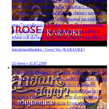
คู่แฟนเพลง ไม่เคยคิดว่าเก่ง หรือดังกว่าใคร..ใคร พระคุณ
ผู้ฟัง เท่านั้นยิ่งใหญ่ ที่เป็นแรงใจ ให้ผมดังมา.. ขอ องค์เท
วา สถิตฟากฟ้ายิ่งใหญ่ คุ้มภัยให้ท่าน เถิดหนา ขอจงเชื่อ
ใจ ไว้เถิดว่า ตราบชั่วชีวา ไม่ลืมแฟนเพลง ขอ อยู่คู่แฟน
เพลง ไม่เคยคิดว่าเก่ง หรือดังกว่าใคร..ใคร พระคุณผู้ฟัง
เท่านั้นยิ่งใหญ่ ที่เป็นแรงใจ ให้ผมดังมา.. ขอ องค์เทวา
สถิตฟากฟ้ายิ่งใหญ่ คุ้มภัยให้ท่าน เถิดหนา ขอจงเชื่อใจ ไว้
เถิดว่า ตราบชั่วชีวา ไม่ลืมแฟนเพลง
ขอบคุณแฟนเพลง - Cover Ver. (KARAOKE)
53 views • 31.07.2569
1. 00:00:00 ยินดีรับเดน 2. 00:03:44 น้ำตาอีสาน 3. 00:07:51
กิ่งทองใบหยก 4. 00:10:35 น้ำนิ่งไหลลึก 5. 00:13:49 ลานรัก
ลานเท 6. 00:17:06 จำใจจาก 7. 00:20:53 คืนฝนตก 8.
00:25:16 น้ำลงเดือนยี่ 9. 00:28:47 โสนน้อยเรือนงาม 10.
00:32:29 ตอไม้ที่ตายแล้ว 11. 00:35:41 น้ำกรดแช่เย็น 12.
00:39:08 อยากฟังซ้ำ 13. 00:42:32 รู้ว่าเขาหลอก 14.