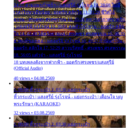
24:27 สามเณรกำพร้า - แสงสุรีย์ รุ่งโรจน์ 10. 28:08 ไม่มี
เวลาไปหาเมียน้อย - ยอดรัก สลักใจ 11. 31:29 ชีวิตไอ้
ธรรม - ศรเพชร ศรสุพรรณ 12. 35:26 ทหารอากาศขาดรัก
- แสงสุรีย์ รุ่งโรจน์ 13. 39:01 คนหัวใจโทรม - ยอดรัก สลัก
ใจ 14. 42:49 ไอ้หวังตายแน่ - ศรเพชร ศรสุพรรณ 15. 46:35
ธาตุแท้ของเธอ - แสงสุรีย์ รุ่งโรจน์ 16. 49:57 กำนันกำใน -
ยอดรัก สลักใจ 17. 52:29 สาวบริสุทธิ์ - ศรเพชร ศรสุพรรณ
18. 56:05 แต๋วจ๋า - แสงสุรีย์ รุ่งโรจน์
18 บทเพลงดังจากฟากฟ้า - ยอดรัก/ศรเพชร/แสงสุรีย์
(Official Audio)
40 views • 04.08.2569
1. 00:00 หิ้วกระเป๋า 2. 03:30 แย่งกระเป๋า
หิ้วกระเป๋า | แสงสุรีย์ รุ่งโรจน์ - แย่งกระเป๋า | เตือนใจ บุญ
พระรักษา (KARAOKE)
32 views • 03.08.2569
1. 00:00 หิ้วกระเป๋า 2. 03:30 แย่งกระเป๋า