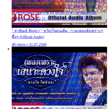
00:45:25 รอหน่อยน้องติ๋ม 15. 00:48:56 เรือล่มในหนอง 16.
00:51:43 บัตรเชิญสีเลือด 17. 00:56:07 อดีตรักโรงทอ 18.
01:00:00 เขมรไล่ควาย 19. 01:02:55 สาวสวนแตง 20.
01:05:51 แอบมอง 21. 01:09:27 พบรักปากน้ำโพ 22.
01:13:06 สายัณห์เมา
" สายัณห์ สัญญา " ขวัญใจคนเดิม - รวมเพลงดังเพราะๆ
ซึ้งๆ (Official Audio)
49 views • 21.07.2569
1. 00:00:00 ทำไมทำฉันได้ 2. 00:03:20 นางฟ้าสลัม 3.
00:06:50 คน 4. 00:10:36 บุญเหลือเกิน 5. 00:13:58 ฝนหยาด
สุดท้าย 6. 00:17:30 ยาใจยาจก 7. 00:20:30 คิดดูให้ดี 8.
00:24:21 ลบรอยแผลรัก 9. 00:27:35 เหมือนใจโดนกรีด 10.
00:30:54 ขบวนการเปาเปียว 11. 00:34:05 คำรำพัน 12.
00:37:20 ปาหนัน 13. 00:40:37 ใจเจ้ากรรม 14. 00:44:15 จูบ
ฉันแล้วจงตายเสีย 15. 00:47:24 ขอสูมาเต๊อะ 16. 00:51:11
คนใจมาร 17. 00:54:50 คืนทรมาน 18. 00:58:25 รักนี้สีดำ
19. 01:01:44 ส่วนเกิน 20. 01:05:42 หยาดน้ำฝนหยดน้ำตา
21. 01:09:13 เหลือเพียงฝัน 22. 01:13:26 เขา 23. 01:16:37