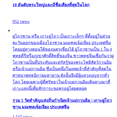
10 อันดับพระใหญ่และมีชื่อเสียงที่สุดในโลก
952 views
ผู่โถวซาน หรือ เกาะผู่โถว เป็นเกาะเล็กๆ ที่ตั้งอยู่ในส่วน
ตะวันออกของเมืองโจวซาน มณฑลเจ้อเจียง ประเทศจีน
โดยอยู่ทางตอนใต้ของนครเซี่ยงไฮ้ ผู่โถวซานเป็น 1 ใน 4
พุทธคีรีหรือภูเขาศักดิ์สิทธิ์ของจีน ชาวพุทธจีนเชื่อกันว่าผู่
โถวซานเป็นที่ประทับและตรัสรู้ของพระโพธิสัตว์กวนอิม
หรือเจ้าแม่กวนอิม ซึ่งเป็นหนึ่งในเทพเจ้าที่สำคัญที่สุดใน
ศาสนาพุทธนิกายมหายาน ดังนั้นจึงมีผู้แสวงบุญจากทั่ว
โลก โดยเฉพาะผู้ที่ศรัทธาในเจ้าแม่กวนอิมเดินทางมาที่
เกาะแห่งนี้เพื่อสักการะขอพรอยู่โดยตลอด
รวม 5 วัดสำคัญแห่งถิ่นกำเนิดเจ้าแม่กวนอิม | เกาะผู่โถว
ซาน มณฑลเจ้อเจียง ประเทศจีน
1,537 views