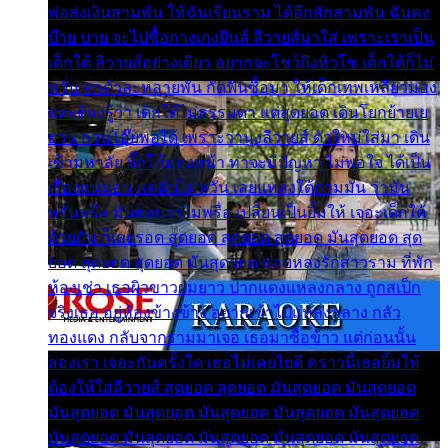
พ่อส่งเงินสามพัน ให้ฉันเรียนราม ได้อีกสักสามพัน ฉันคง
บ๊าย บาย จะไปซื้อกางเกงยีนส์ ลีวายส์มาใส่ เพราะเราเป็น
เด็กใต้ ลีวายส์อย่างเดียว อยากจะโชว์ถึงหิวโซ เด็กใต้ก็ไม่
หวั่น ตกตัวละหลายพัน กัดฟันซื้อมา ให้เด็กเทพเหลียวมอง
และต้องรู้ว่า เด็กใต้ไม่ธรรมดา แต่สุดยอด เดินโยกย้ายเย
ยวน กวนโอ๊ยพอได้ เพราะว่านุ่งลีวายส์ ตัวใหม่ใส่มา เดิน
เข้ามหาลัย จิ๊กโก๊มองหน้า ท่าจะมีปัญหา ไม่พอใจ ได้เป็น
เรื่องแน่นอน แต่ฉันไม่หวั่น เลยแหลงใต้ถามมัน ว่ามัน
พรั่นพรือ มันตอบว่าไม่พรื่อ เปลี่ยนเป็นยิ้มให้ เจอะเด็กใต้
ด้วยกัน ก็เลยรอด สุดยอด สุดยอด สุดยอด มันสุดยอด สุด
ยอด สุดยอด สุดยอด มันสุดยอด แอบหลงรักสาวราม ที่พัก
ห้องเช่า เธอผิวขาวผมยาว ปากแดงแหลงกลาง ถูกสเป็ก
จริงเธอ อยู่ห้องข้างข้าง อยากเข้าไปแหลงกลาง กลัว
ทองแดง กลับจากรามมาเจอ เธอมาซื้อข้าว แต่ก่อนนั้น
สองเรา เจอะกันครั้งใด เธอไม่เคยไยดี คราวนี้เธอยิ้มให้
ต้องให้ใส่ลีวายส์ สุดยอด สุดยอด มันสุดยอด มันสุดยอด
มันสุดยอด มันสุดยอด มันสุดยอด มันสุดยอด มันสุดยอด
มันสุดยอด มันสุดยอด มันสุดยอด มันสุดยอด มันสุดยอด