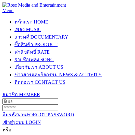
Menu
หน้าแรก
HOME
เพลง
MUSIC
สารคดี
DOCUMENTARY
ซื้อสินค้า
PRODUCT
ค่าลิขสิทธิ์
RATE
รายชื่อเพลง
SONG
เกี่ยวกับเรา
ABOUT US
ข่าวสารและกิจกรรม
NEWS & ACTIVITY
ติดต่อเรา
CONTACT US
สมาชิก
MEMBER
ลืมรหัสผ่าน
FORGOT PASSWORD
เข้าสู่ระบบ
LOGIN
หรือ