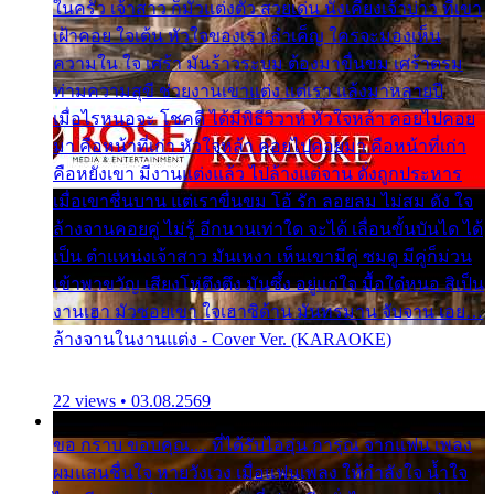
ในครัว เจ้าสาว ก็มัวแต่งตัว สวยเด่น นั่งเคียงเจ้าบ่าว ที่เขา
เฝ้าคอย ใจเต้น หัวใจของเรา ลำเค็ญ ใครจะมองเห็น
ความใน ใจ เศร้า มันร้าวระบม ต้องมาขื่นขม เศร้าตรม
ท่ามความสุขี ช่วยงานเขาแต่ง แต่เรา แล้งมาหลายปี
เมื่อไรหนอจะ โชคดี ได้มีพิธีวิวาห์ หัวใจหล้า คอยไปคอย
มา คือหน้าที่เก่า หัวใจหล้า คอยไปคอยมา คือหน้าที่เก่า
คือหยังเขา มีงานแต่งแล้ว ไปล้างแต่จาน ดั่งถูกประหาร
เมื่อเขาชื่นบาน แต่เราขื่นขม โอ้ รัก ลอยลม ไม่สม ดัง ใจ
ล้างจานคอยคู่ ไม่รู้ อีกนานเท่าใด จะได้ เลื่อนขั้นบันได ได้
เป็น ตำแหน่งเจ้าสาว มันเหงา เห็นเขามีคู่ ซมดู มีคู่ก็ม่วน
เข้าพาขวัญ เสียงโห่ตึงตึง มันซึ้ง อยู่แก่ใจ มื้อใด๋หนอ สิเป็น
งานเฮา มัวซอยเขา ใจเฮาซิด้าน มันทรมาน จับจาน เอย…
ล้างจานในงานแต่ง - Cover Ver. (KARAOKE)
22 views • 03.08.2569
ขอ กราบ ขอบคุณ.... ที่ได้รับไออุ่น การุณ จากแฟน เพลง
ผมแสนชื่นใจ หายวังเวง เมื่อแฟนเพลง ให้กำลังใจ น้ำใจ