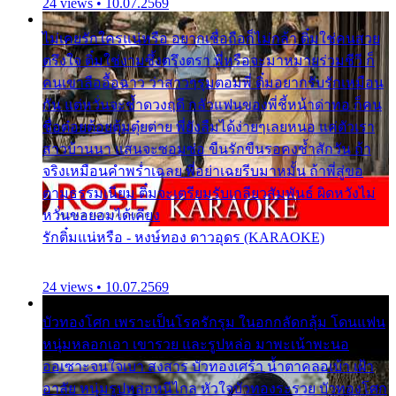
24 views • 10.07.2569
ไม่เคยรักใครแน่หรือ อยากเชื่อถือก็ไม่กล้า ติ๋มใช่คนสวย
ตรึงใจ ติ๋มใช่งามซึ้งตรึงตรา พี่หรือจะมาหมายร่วมชีวี ก็
คนเขาลืออื้อฉาว ว่าสาวๆรุมตอมพี่ ติ๋มอยากรับรักเหมือน
กัน แต่หวั่นจะช้ำดวงฤดี กลัวแฟนของพี่ชี้หน้าด่าทอ ก็คน
ชื่อต๋อยต้อยตุ้มตุ๋ยต่าย พี่ยังลืมได้ง่ายๆเลยหนอ แค่ตัวเรา
สาวบ้านนา แสนจะซอมซ่อ ขืนรักขืนรอคงช้ำสักวัน ถ้า
จริงเหมือนคำพร่ำเฉลย พี่อย่าเฉยรีบมาหมั้น ถ้าพี่สู่ขอ
ตามธรรมเนียม ติ๋มจะเตรียมรับเกลียวสัมพันธ์ ผิดหวังไม่
หวั่นขอยอมได้เคียง
รักติ๋มแน่หรือ - หงษ์ทอง ดาวอุดร (KARAOKE)
24 views • 10.07.2569
บัวทองโศก เพราะเป็นโรครักรุม ในอกกลัดกลุ้ม โดนแฟน
หนุ่มหลอกเอา เขารวย และรูปหล่อ มาพะเน้าพะนอ
ออเซาะจนใจเบา สงสาร บัวทองเศร้า น้ำตาคลอเบ้า เฝ้า
อาลัย หนุ่มรูปหล่อหนีไกล หัวใจบัวทองระรวย บัวทองโศก