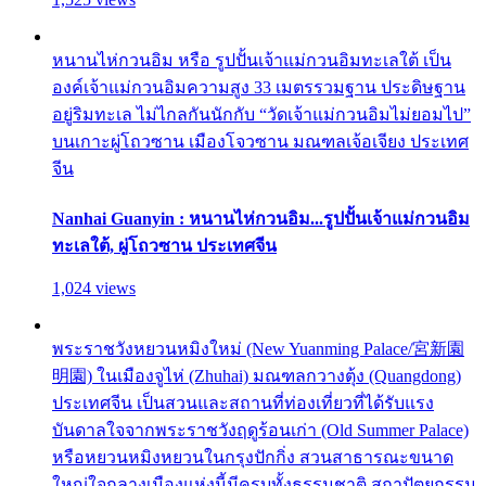
หนานไห่กวนอิม หรือ รูปปั้นเจ้าแม่กวนอิมทะเลใต้ เป็น
องค์เจ้าแม่กวนอิมความสูง 33 เมตรรวมฐาน ประดิษฐาน
อยู่ริมทะเล ไม่ไกลกันนักกับ “วัดเจ้าแม่กวนอิมไม่ยอมไป”
บนเกาะผู่โถวซาน เมืองโจวซาน มณฑลเจ้อเจียง ประเทศ
จีน
Nanhai Guanyin : หนานไห่กวนอิม...รูปปั้นเจ้าแม่กวนอิม
ทะเลใต้, ผู่โถวซาน ประเทศจีน
1,024 views
พระราชวังหยวนหมิงใหม่ (New Yuanming Palace/宮新園
明園) ในเมืองจูไห่ (Zhuhai) มณฑลกวางตุ้ง (Quangdong)
ประเทศจีน เป็นสวนและสถานที่ท่องเที่ยวที่ได้รับแรง
บันดาลใจจากพระราชวังฤดูร้อนเก่า (Old Summer Palace)
หรือหยวนหมิงหยวนในกรุงปักกิ่ง สวนสาธารณะขนาด
ใหญ่ใจกลางเมืองแห่งนี้มีครบทั้งธรรมชาติ สถาปัตยกรรม