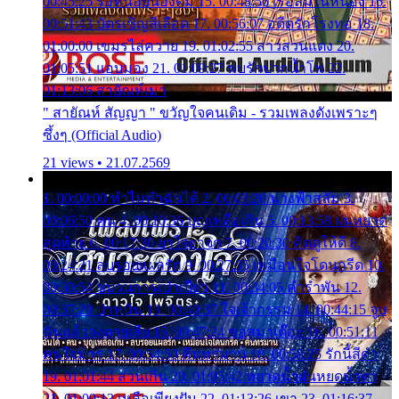
00:45:25 รอหน่อยน้องติ๋ม 15. 00:48:56 เรือล่มในหนอง 16.
00:51:43 บัตรเชิญสีเลือด 17. 00:56:07 อดีตรักโรงทอ 18.
01:00:00 เขมรไล่ควาย 19. 01:02:55 สาวสวนแตง 20.
01:05:51 แอบมอง 21. 01:09:27 พบรักปากน้ำโพ 22.
01:13:06 สายัณห์เมา
" สายัณห์ สัญญา " ขวัญใจคนเดิม - รวมเพลงดังเพราะๆ
ซึ้งๆ (Official Audio)
21 views • 21.07.2569
1. 00:00:00 ทำไมทำฉันได้ 2. 00:03:20 นางฟ้าสลัม 3.
00:06:50 คน 4. 00:10:36 บุญเหลือเกิน 5. 00:13:58 ฝนหยาด
สุดท้าย 6. 00:17:30 ยาใจยาจก 7. 00:20:30 คิดดูให้ดี 8.
00:24:21 ลบรอยแผลรัก 9. 00:27:35 เหมือนใจโดนกรีด 10.
00:30:54 ขบวนการเปาเปียว 11. 00:34:05 คำรำพัน 12.
00:37:20 ปาหนัน 13. 00:40:37 ใจเจ้ากรรม 14. 00:44:15 จูบ
ฉันแล้วจงตายเสีย 15. 00:47:24 ขอสูมาเต๊อะ 16. 00:51:11
คนใจมาร 17. 00:54:50 คืนทรมาน 18. 00:58:25 รักนี้สีดำ
19. 01:01:44 ส่วนเกิน 20. 01:05:42 หยาดน้ำฝนหยดน้ำตา
21. 01:09:13 เหลือเพียงฝัน 22. 01:13:26 เขา 23. 01:16:37