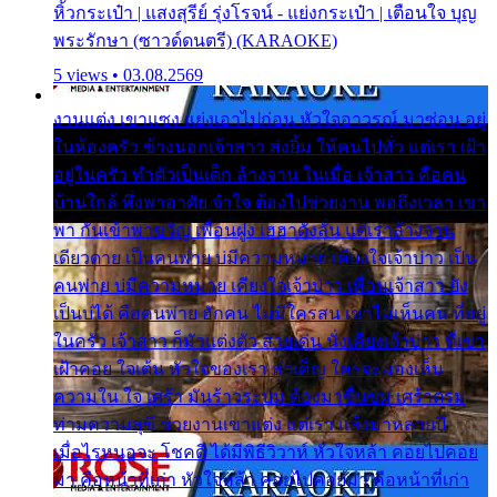
หิ้วกระเป๋า | แสงสุรีย์ รุ่งโรจน์ - แย่งกระเป๋า | เตือนใจ บุญ
พระรักษา (ซาวด์ดนตรี) (KARAOKE)
5 views • 03.08.2569
งานแต่ง เขาแซง แย่งเอาไปก่อน หัวใจอาวรณ์ มาซ่อน อยู่
ในห้องครัว ข้างนอกเจ้าสาว ส่งยิ้ม ให้คนไปทั่ว แต่เรา เฝ้า
อยู่ในครัว ทำตัวเป็นเด็ก ล้างจาน ในเมื่อ เจ้าสาว คือคน
บ้านใกล้ พึ่งพาอาศัย จำใจ ต้องไปช่วยงาน พอถึงเวลา เขา
พา กันเข้าพาขวัญ เพื่อนฝูง เฮฮาดังลั่น แต่เราล้างจาน
เดียวดาย เป็นคนพ่าย บ่มีความหมาย เคียงใจเจ้าบ่าว เป็น
คนพ่าย บ่มีความหมาย เคียงใจเจ้าบ่าว เพื่อนเจ้าสาว ยัง
เป็นบ่ได้ คือคนพ่าย ฮักคน ไม่มีใครสน เขาไม่เห็นคน ที่อยู่
ในครัว เจ้าสาว ก็มัวแต่งตัว สวยเด่น นั่งเคียงเจ้าบ่าว ที่เขา
เฝ้าคอย ใจเต้น หัวใจของเรา ลำเค็ญ ใครจะมองเห็น
ความใน ใจ เศร้า มันร้าวระบม ต้องมาขื่นขม เศร้าตรม
ท่ามความสุขี ช่วยงานเขาแต่ง แต่เรา แล้งมาหลายปี
เมื่อไรหนอจะ โชคดี ได้มีพิธีวิวาห์ หัวใจหล้า คอยไปคอย
มา คือหน้าที่เก่า หัวใจหล้า คอยไปคอยมา คือหน้าที่เก่า