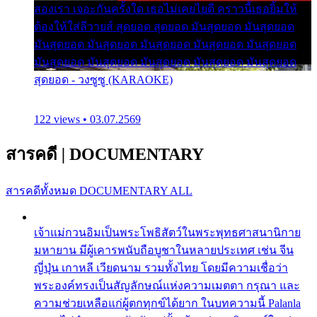
สองเรา เจอะกันครั้งใด เธอไม่เคยไยดี คราวนี้เธอยิ้มให้
ต้องให้ใส่ลีวายส์ สุดยอด สุดยอด มันสุดยอด มันสุดยอด
มันสุดยอด มันสุดยอด มันสุดยอด มันสุดยอด มันสุดยอด
มันสุดยอด มันสุดยอด มันสุดยอด มันสุดยอด มันสุดยอด
สุดยอด - วงซูซู (KARAOKE)
122 views • 03.07.2569
สารคดี
|
DOCUMENTARY
สารคดีทั้งหมด
DOCUMENTARY ALL
เจ้าแม่กวนอิมเป็นพระโพธิสัตว์ในพระพุทธศาสนานิกาย
มหายาน มีผู้เคารพนับถือบูชาในหลายประเทศ เช่น จีน
ญี่ปุ่น เกาหลี เวียดนาม รวมทั้งไทย โดยมีความเชื่อว่า
พระองค์ทรงเป็นสัญลักษณ์แห่งความเมตตา กรุณา และ
ความช่วยเหลือแก่ผู้ตกทุกข์ได้ยาก ในบทความนี้ Palanla