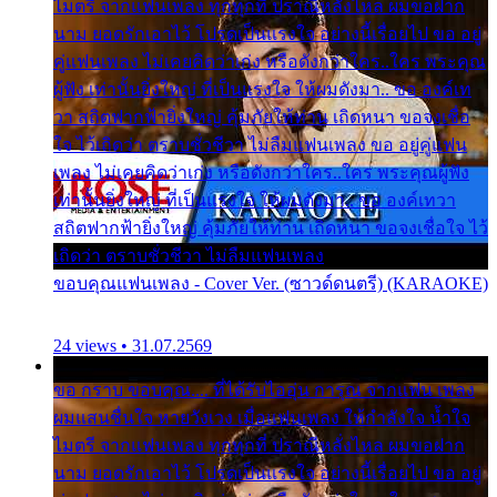
ไมตรี จากแฟนเพลง ทุกทุกที่ ปราณีหลั่งไหล ผมขอฝาก
นาม ยอดรักเอาไว้ โปรดเป็นแรงใจ อย่างนี้เรื่อยไป ขอ อยู่
คู่แฟนเพลง ไม่เคยคิดว่าเก่ง หรือดังกว่าใคร..ใคร พระคุณ
ผู้ฟัง เท่านั้นยิ่งใหญ่ ที่เป็นแรงใจ ให้ผมดังมา.. ขอ องค์เท
วา สถิตฟากฟ้ายิ่งใหญ่ คุ้มภัยให้ท่าน เถิดหนา ขอจงเชื่อ
ใจ ไว้เถิดว่า ตราบชั่วชีวา ไม่ลืมแฟนเพลง ขอ อยู่คู่แฟน
เพลง ไม่เคยคิดว่าเก่ง หรือดังกว่าใคร..ใคร พระคุณผู้ฟัง
เท่านั้นยิ่งใหญ่ ที่เป็นแรงใจ ให้ผมดังมา.. ขอ องค์เทวา
สถิตฟากฟ้ายิ่งใหญ่ คุ้มภัยให้ท่าน เถิดหนา ขอจงเชื่อใจ ไว้
เถิดว่า ตราบชั่วชีวา ไม่ลืมแฟนเพลง
ขอบคุณแฟนเพลง - Cover Ver. (ซาวด์ดนตรี) (KARAOKE)
24 views • 31.07.2569
ขอ กราบ ขอบคุณ.... ที่ได้รับไออุ่น การุณ จากแฟน เพลง
ผมแสนชื่นใจ หายวังเวง เมื่อแฟนเพลง ให้กำลังใจ น้ำใจ
ไมตรี จากแฟนเพลง ทุกทุกที่ ปราณีหลั่งไหล ผมขอฝาก
นาม ยอดรักเอาไว้ โปรดเป็นแรงใจ อย่างนี้เรื่อยไป ขอ อยู่