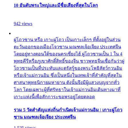
10 อันดับพระใหญ่และมีชื่อเสียงที่สุดในโลก
942 views
ผู่โถวซาน หรือ เกาะผู่โถว เป็นเกาะเล็กๆ ที่ตั้งอยู่ในส่วน
ตะวันออกของเมืองโจวซาน มณฑลเจ้อเจียง ประเทศจีน
โดยอยู่ทางตอนใต้ของนครเซี่ยงไฮ้ ผู่โถวซานเป็น 1 ใน 4
พุทธคีรีหรือภูเขาศักดิ์สิทธิ์ของจีน ชาวพุทธจีนเชื่อกันว่าผู่
โถวซานเป็นที่ประทับและตรัสรู้ของพระโพธิสัตว์กวนอิม
หรือเจ้าแม่กวนอิม ซึ่งเป็นหนึ่งในเทพเจ้าที่สำคัญที่สุดใน
ศาสนาพุทธนิกายมหายาน ดังนั้นจึงมีผู้แสวงบุญจากทั่ว
โลก โดยเฉพาะผู้ที่ศรัทธาในเจ้าแม่กวนอิมเดินทางมาที่
เกาะแห่งนี้เพื่อสักการะขอพรอยู่โดยตลอด
รวม 5 วัดสำคัญแห่งถิ่นกำเนิดเจ้าแม่กวนอิม | เกาะผู่โถว
ซาน มณฑลเจ้อเจียง ประเทศจีน
1,525 views