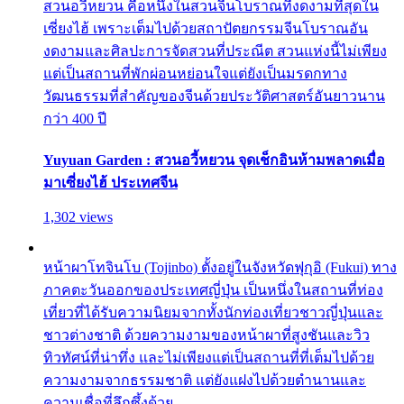
สวนอวี้หยวน คือหนึ่งในสวนจีนโบราณที่งดงามที่สุดใน
เซี่ยงไฮ้ เพราะเต็มไปด้วยสถาปัตยกรรมจีนโบราณอัน
งดงามและศิลปะการจัดสวนที่ประณีต สวนแห่งนี้ไม่เพียง
แต่เป็นสถานที่พักผ่อนหย่อนใจแต่ยังเป็นมรดกทาง
วัฒนธรรมที่สำคัญของจีนด้วยประวัติศาสตร์อันยาวนาน
กว่า 400 ปี
Yuyuan Garden : สวนอวี้หยวน จุดเช็กอินห้ามพลาดเมื่อ
มาเซี่ยงไฮ้ ประเทศจีน
1,302 views
หน้าผาโทจินโบ (Tojinbo) ตั้งอยู่ในจังหวัดฟุกุอิ (Fukui) ทาง
ภาคตะวันออกของประเทศญี่ปุ่น เป็นหนึ่งในสถานที่ท่อง
เที่ยวที่ได้รับความนิยมจากทั้งนักท่องเที่ยวชาวญี่ปุ่นและ
ชาวต่างชาติ ด้วยความงามของหน้าผาที่สูงชันและวิว
ทิวทัศน์ที่น่าทึ่ง และไม่เพียงแต่เป็นสถานที่ที่เต็มไปด้วย
ความงามจากธรรมชาติ แต่ยังแฝงไปด้วยตำนานและ
ความเชื่อที่ลึกซึ้งด้วย