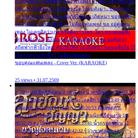
คู่แฟนเพลง ไม่เคยคิดว่าเก่ง หรือดังกว่าใคร..ใคร พระคุณ
ผู้ฟัง เท่านั้นยิ่งใหญ่ ที่เป็นแรงใจ ให้ผมดังมา.. ขอ องค์เท
วา สถิตฟากฟ้ายิ่งใหญ่ คุ้มภัยให้ท่าน เถิดหนา ขอจงเชื่อ
ใจ ไว้เถิดว่า ตราบชั่วชีวา ไม่ลืมแฟนเพลง ขอ อยู่คู่แฟน
เพลง ไม่เคยคิดว่าเก่ง หรือดังกว่าใคร..ใคร พระคุณผู้ฟัง
เท่านั้นยิ่งใหญ่ ที่เป็นแรงใจ ให้ผมดังมา.. ขอ องค์เทวา
สถิตฟากฟ้ายิ่งใหญ่ คุ้มภัยให้ท่าน เถิดหนา ขอจงเชื่อใจ ไว้
เถิดว่า ตราบชั่วชีวา ไม่ลืมแฟนเพลง
ขอบคุณแฟนเพลง - Cover Ver. (KARAOKE)
25 views • 31.07.2569
1. 00:00:00 ยินดีรับเดน 2. 00:03:44 น้ำตาอีสาน 3. 00:07:51
กิ่งทองใบหยก 4. 00:10:35 น้ำนิ่งไหลลึก 5. 00:13:49 ลานรัก
ลานเท 6. 00:17:06 จำใจจาก 7. 00:20:53 คืนฝนตก 8.
00:25:16 น้ำลงเดือนยี่ 9. 00:28:47 โสนน้อยเรือนงาม 10.
00:32:29 ตอไม้ที่ตายแล้ว 11. 00:35:41 น้ำกรดแช่เย็น 12.
00:39:08 อยากฟังซ้ำ 13. 00:42:32 รู้ว่าเขาหลอก 14.