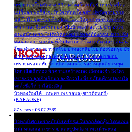
เพราะเป็นโรครักจาง ชีวิตเคว้งคว้าง เมื่อรักห่างร้างไกล
แม่ก็บอก พ่อก็สั่งจะรักใครสักครั้ง อย่าไปหวังความรวย
พลั้งไปใครจะช่วย ซื้อเปลมาไกว ให้ลูกบัวทอง เวรกรรม
ตามสนอง จึงเศร้าหมอง กลีบบัวทองต้องโรย บัวทองไม่
ตระหนัก เพราะไม่รักโคลนตม บัวทองท้องกลม เพราะลืม
ตมน้ำคลอง หลงลิ้น ที่สิ้นสัตย์ เจ้าจึงไม่ระมัด หลงกลิ่นลิ้น
โชย คำหวาน เขาวาดโรย บัวทองกลีบโรย ต้องร้อนรุม บัว
มาบานก่อนตูม ดุจไฟสุมร้อนรุมอุรา บัวทองผ่ายผอม
เพราะตรอมฤทัย ข้าวปลาไม่สนใจ ร้องไห้ลูกเดียว หยุด
โศก เสียเถิดทอง พักความเศร้าหมอง เถิดทองจ๋า ถึงใคร
เขาจะว่า ลูกเจ้าเกิดมา จะชื่อว่าไง พี่ขอเป็นเพื่อนปลอบใจ
จะตั้งชื่อให้ ว่าไอ้บังเอิญ
บัวทองร้องไห้ - เทพพร เพชรอุบล (ซาวด์ดนตรี)
(KARAOKE)
87 views • 06.07.2569
บัวทองโศก เพราะเป็นโรครักรุม ในอกกลัดกลุ้ม โดนแฟน
หนุ่มหลอกเอา เขารวย และรูปหล่อ มาพะเน้าพะนอ