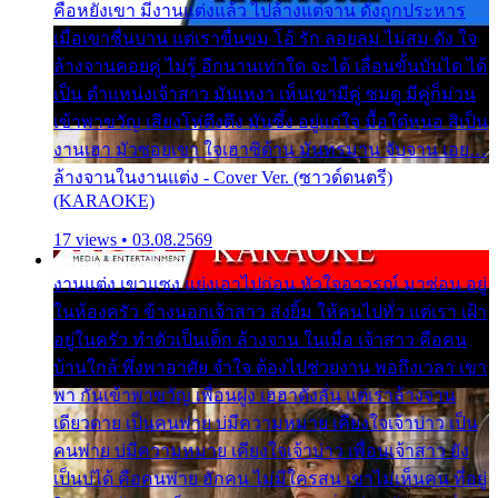
คือหยังเขา มีงานแต่งแล้ว ไปล้างแต่จาน ดั่งถูกประหาร
เมื่อเขาชื่นบาน แต่เราขื่นขม โอ้ รัก ลอยลม ไม่สม ดัง ใจ
ล้างจานคอยคู่ ไม่รู้ อีกนานเท่าใด จะได้ เลื่อนขั้นบันได ได้
เป็น ตำแหน่งเจ้าสาว มันเหงา เห็นเขามีคู่ ซมดู มีคู่ก็ม่วน
เข้าพาขวัญ เสียงโห่ตึงตึง มันซึ้ง อยู่แก่ใจ มื้อใด๋หนอ สิเป็น
งานเฮา มัวซอยเขา ใจเฮาซิด้าน มันทรมาน จับจาน เอย…
ล้างจานในงานแต่ง - Cover Ver. (ซาวด์ดนตรี)
(KARAOKE)
17 views • 03.08.2569
งานแต่ง เขาแซง แย่งเอาไปก่อน หัวใจอาวรณ์ มาซ่อน อยู่
ในห้องครัว ข้างนอกเจ้าสาว ส่งยิ้ม ให้คนไปทั่ว แต่เรา เฝ้า
อยู่ในครัว ทำตัวเป็นเด็ก ล้างจาน ในเมื่อ เจ้าสาว คือคน
บ้านใกล้ พึ่งพาอาศัย จำใจ ต้องไปช่วยงาน พอถึงเวลา เขา
พา กันเข้าพาขวัญ เพื่อนฝูง เฮฮาดังลั่น แต่เราล้างจาน
เดียวดาย เป็นคนพ่าย บ่มีความหมาย เคียงใจเจ้าบ่าว เป็น
คนพ่าย บ่มีความหมาย เคียงใจเจ้าบ่าว เพื่อนเจ้าสาว ยัง
เป็นบ่ได้ คือคนพ่าย ฮักคน ไม่มีใครสน เขาไม่เห็นคน ที่อยู่