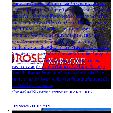
ออเซาะจนใจเบา สงสาร บัวทองเศร้า น้ำตาคลอเบ้า เฝ้า
อาลัย หนุ่มรูปหล่อหนีไกล หัวใจบัวทองระรวย บัวทองโศก
เพราะเป็นโรครักจาง ชีวิตเคว้งคว้าง เมื่อรักห่างร้างไกล
แม่ก็บอก พ่อก็สั่งจะรักใครสักครั้ง อย่าไปหวังความรวย
พลั้งไปใครจะช่วย ซื้อเปลมาไกว ให้ลูกบัวทอง เวรกรรม
ตามสนอง จึงเศร้าหมอง กลีบบัวทองต้องโรย บัวทองไม่
ตระหนัก เพราะไม่รักโคลนตม บัวทองท้องกลม เพราะลืม
ตมน้ำคลอง หลงลิ้น ที่สิ้นสัตย์ เจ้าจึงไม่ระมัด หลงกลิ่นลิ้น
โชย คำหวาน เขาวาดโรย บัวทองกลีบโรย ต้องร้อนรุม บัว
มาบานก่อนตูม ดุจไฟสุมร้อนรุมอุรา บัวทองผ่ายผอม
เพราะตรอมฤทัย ข้าวปลาไม่สนใจ ร้องไห้ลูกเดียว หยุด
โศก เสียเถิดทอง พักความเศร้าหมอง เถิดทองจ๋า ถึงใคร
เขาจะว่า ลูกเจ้าเกิดมา จะชื่อว่าไง พี่ขอเป็นเพื่อนปลอบใจ
จะตั้งชื่อให้ ว่าไอ้บังเอิญ
บัวทองร้องไห้ - เทพพร เพชรอุบล(KARAOKE)
109 views • 06.07.2569