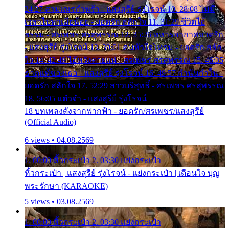
24:27 สามเณรกำพร้า - แสงสุรีย์ รุ่งโรจน์ 10. 28:08 ไม่มี
เวลาไปหาเมียน้อย - ยอดรัก สลักใจ 11. 31:29 ชีวิตไอ้
ธรรม - ศรเพชร ศรสุพรรณ 12. 35:26 ทหารอากาศขาดรัก
- แสงสุรีย์ รุ่งโรจน์ 13. 39:01 คนหัวใจโทรม - ยอดรัก สลัก
ใจ 14. 42:49 ไอ้หวังตายแน่ - ศรเพชร ศรสุพรรณ 15. 46:35
ธาตุแท้ของเธอ - แสงสุรีย์ รุ่งโรจน์ 16. 49:57 กำนันกำใน -
ยอดรัก สลักใจ 17. 52:29 สาวบริสุทธิ์ - ศรเพชร ศรสุพรรณ
18. 56:05 แต๋วจ๋า - แสงสุรีย์ รุ่งโรจน์
18 บทเพลงดังจากฟากฟ้า - ยอดรัก/ศรเพชร/แสงสุรีย์
(Official Audio)
6 views • 04.08.2569
1. 00:00 หิ้วกระเป๋า 2. 03:30 แย่งกระเป๋า
หิ้วกระเป๋า | แสงสุรีย์ รุ่งโรจน์ - แย่งกระเป๋า | เตือนใจ บุญ
พระรักษา (KARAOKE)
5 views • 03.08.2569
1. 00:00 หิ้วกระเป๋า 2. 03:30 แย่งกระเป๋า