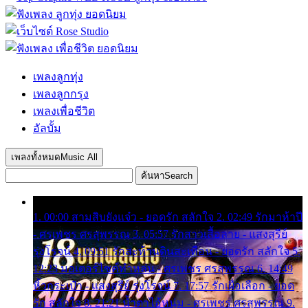
เพลงลูกทุ่ง
เพลงลูกกรุง
เพลงเพื่อชีวิต
อัลบั้ม
เพลงทั้งหมด
Music All
ค้นหา
Search
1. 00:00 สามสิบยังแจ๋ว - ยอดรัก สลักใจ 2. 02:49 รักมาห้าปี
- ศรเพชร ศรสุพรรณ 3. 05:57 รักสาวเสื้อลาย - แสงสุรีย์
รุ่งโรจน์ 4. 09:51 รักสะท้านดินสะเทือน - ยอดรัก สลักใจ 5.
12:23 มอเตอร์ไซค์ทำหล่น - ศรเพชร ศรสุพรรณ 6. 14:49
หิ้วกระเป๋า - แสงสุรีย์ รุ่งโรจน์ 7. 17:57 รักเผื่อเลือก - ยอด
รัก สลักใจ 8. 21:21 น้ำตาไอ้หนุ่ม - ศรเพชร ศรสุพรรณ 9.