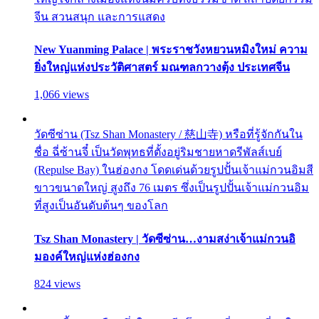
จีน สวนสนุก และการแสดง
New Yuanming Palace | พระราชวังหยวนหมิงใหม่ ความ
ยิ่งใหญ่แห่งประวัติศาสตร์ มณฑลกวางตุ้ง ประเทศจีน
1,066 views
วัดซีซ่าน (Tsz Shan Monastery / 慈山寺) หรือที่รู้จักกันใน
ชื่อ ฉี่ซ้านจี๋ เป็นวัดพุทธที่ตั้งอยู่ริมชายหาดรีพัลส์เบย์
(Repulse Bay) ในฮ่องกง โดดเด่นด้วยรูปปั้นเจ้าแม่กวนอิมสี
ขาวขนาดใหญ่ สูงถึง 76 เมตร ซึ่งเป็นรูปปั้นเจ้าแม่กวนอิม
ที่สูงเป็นอันดับต้นๆ ของโลก
Tsz Shan Monastery | วัดซีซ่าน…งามสง่าเจ้าแม่กวนอิ
มองค์ใหญ่แห่งฮ่องกง
824 views