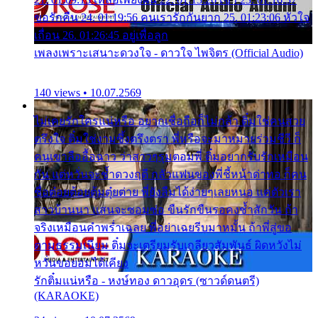
ขอรักคืน 24. 01:19:56 คนเรารักกันยาก 25. 01:23:06 หัวใจ
เถื่อน 26. 01:26:45 อยู่เพื่อลูก
เพลงเพราะเสนาะดวงใจ - ดาวใจ ไพจิตร (Official Audio)
140 views • 10.07.2569
ไม่เคยรักใครแน่หรือ อยากเชื่อถือก็ไม่กล้า ติ๋มใช่คนสวย
ตรึงใจ ติ๋มใช่งามซึ้งตรึงตรา พี่หรือจะมาหมายร่วมชีวี ก็
คนเขาลืออื้อฉาว ว่าสาวๆรุมตอมพี่ ติ๋มอยากรับรักเหมือน
กัน แต่หวั่นจะช้ำดวงฤดี กลัวแฟนของพี่ชี้หน้าด่าทอ ก็คน
ชื่อต๋อยต้อยตุ้มตุ๋ยต่าย พี่ยังลืมได้ง่ายๆเลยหนอ แค่ตัวเรา
สาวบ้านนา แสนจะซอมซ่อ ขืนรักขืนรอคงช้ำสักวัน ถ้า
จริงเหมือนคำพร่ำเฉลย พี่อย่าเฉยรีบมาหมั้น ถ้าพี่สู่ขอ
ตามธรรมเนียม ติ๋มจะเตรียมรับเกลียวสัมพันธ์ ผิดหวังไม่
หวั่นขอยอมได้เคียง
รักติ๋มแน่หรือ - หงษ์ทอง ดาวอุดร (ซาวด์ดนตรี)
(KARAOKE)