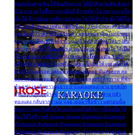
พ่อส่งเงินสามพัน ให้ฉันเรียนราม ได้อีกสักสามพัน ฉันคง
บ๊าย บาย จะไปซื้อกางเกงยีนส์ ลีวายส์มาใส่ เพราะเราเป็น
เด็กใต้ ลีวายส์อย่างเดียว อยากจะโชว์ถึงหิวโซ เด็กใต้ก็ไม่
หวั่น ตกตัวละหลายพัน กัดฟันซื้อมา ให้เด็กเทพเหลียวมอง
และต้องรู้ว่า เด็กใต้ไม่ธรรมดา แต่สุดยอด เดินโยกย้ายเย
ยวน กวนโอ๊ยพอได้ เพราะว่านุ่งลีวายส์ ตัวใหม่ใส่มา เดิน
เข้ามหาลัย จิ๊กโก๊มองหน้า ท่าจะมีปัญหา ไม่พอใจ ได้เป็น
เรื่องแน่นอน แต่ฉันไม่หวั่น เลยแหลงใต้ถามมัน ว่ามัน
พรั่นพรือ มันตอบว่าไม่พรื่อ เปลี่ยนเป็นยิ้มให้ เจอะเด็กใต้
ด้วยกัน ก็เลยรอด สุดยอด สุดยอด สุดยอด มันสุดยอด สุด
ยอด สุดยอด สุดยอด มันสุดยอด แอบหลงรักสาวราม ที่พัก
ห้องเช่า เธอผิวขาวผมยาว ปากแดงแหลงกลาง ถูกสเป็ก
จริงเธอ อยู่ห้องข้างข้าง อยากเข้าไปแหลงกลาง กลัว
ทองแดง กลับจากรามมาเจอ เธอมาซื้อข้าว แต่ก่อนนั้น
สองเรา เจอะกันครั้งใด เธอไม่เคยไยดี คราวนี้เธอยิ้มให้
ต้องให้ใส่ลีวายส์ สุดยอด สุดยอด มันสุดยอด มันสุดยอด
มันสุดยอด มันสุดยอด มันสุดยอด มันสุดยอด มันสุดยอด
มันสุดยอด มันสุดยอด มันสุดยอด มันสุดยอด มันสุดยอด