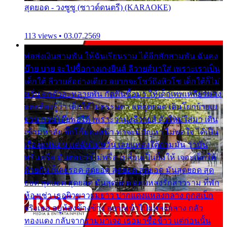
สุดยอด - วงซูซู (ซาวด์ดนตรี) (KARAOKE)
113 views • 03.07.2569
พ่อส่งเงินสามพัน ให้ฉันเรียนราม ได้อีกสักสามพัน ฉันคง
บ๊าย บาย จะไปซื้อกางเกงยีนส์ ลีวายส์มาใส่ เพราะเราเป็น
เด็กใต้ ลีวายส์อย่างเดียว อยากจะโชว์ถึงหิวโซ เด็กใต้ก็ไม่
หวั่น ตกตัวละหลายพัน กัดฟันซื้อมา ให้เด็กเทพเหลียวมอง
และต้องรู้ว่า เด็กใต้ไม่ธรรมดา แต่สุดยอด เดินโยกย้ายเย
ยวน กวนโอ๊ยพอได้ เพราะว่านุ่งลีวายส์ ตัวใหม่ใส่มา เดิน
เข้ามหาลัย จิ๊กโก๊มองหน้า ท่าจะมีปัญหา ไม่พอใจ ได้เป็น
เรื่องแน่นอน แต่ฉันไม่หวั่น เลยแหลงใต้ถามมัน ว่ามัน
พรั่นพรือ มันตอบว่าไม่พรื่อ เปลี่ยนเป็นยิ้มให้ เจอะเด็กใต้
ด้วยกัน ก็เลยรอด สุดยอด สุดยอด สุดยอด มันสุดยอด สุด
ยอด สุดยอด สุดยอด มันสุดยอด แอบหลงรักสาวราม ที่พัก
ห้องเช่า เธอผิวขาวผมยาว ปากแดงแหลงกลาง ถูกสเป็ก
จริงเธอ อยู่ห้องข้างข้าง อยากเข้าไปแหลงกลาง กลัว
ทองแดง กลับจากรามมาเจอ เธอมาซื้อข้าว แต่ก่อนนั้น