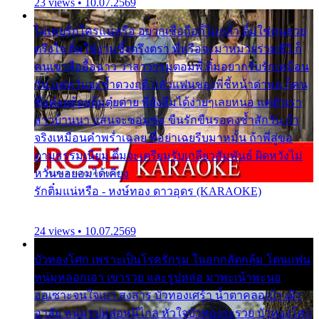
23 views • 10.07.2569
ไม่เคยรักใครแน่หรือ อยากเชื่อถือก็ไม่กล้า ติ๋มใช่คนสวย
ตรึงใจ ติ๋มใช่งามซึ้งตรึงตรา พี่หรือจะมาหมายร่วมชีวี ก็
คนเขาลืออื้อฉาว ว่าสาวๆรุมตอมพี่ ติ๋มอยากรับรักเหมือน
กัน แต่หวั่นจะช้ำดวงฤดี กลัวแฟนของพี่ชี้หน้าด่าทอ ก็คน
ชื่อต๋อยต้อยตุ้มตุ๋ยต่าย พี่ยังลืมได้ง่ายๆเลยหนอ แค่ตัวเรา
สาวบ้านนา แสนจะซอมซ่อ ขืนรักขืนรอคงช้ำสักวัน ถ้า
จริงเหมือนคำพร่ำเฉลย พี่อย่าเฉยรีบมาหมั้น ถ้าพี่สู่ขอ
ตามธรรมเนียม ติ๋มจะเตรียมรับเกลียวสัมพันธ์ ผิดหวังไม่
หวั่นขอยอมได้เคียง
รักติ๋มแน่หรือ - หงษ์ทอง ดาวอุดร (KARAOKE)
24 views • 10.07.2569
บัวทองโศก เพราะเป็นโรครักรุม ในอกกลัดกลุ้ม โดนแฟน
หนุ่มหลอกเอา เขารวย และรูปหล่อ มาพะเน้าพะนอ
ออเซาะจนใจเบา สงสาร บัวทองเศร้า น้ำตาคลอเบ้า เฝ้า
อาลัย หนุ่มรูปหล่อหนีไกล หัวใจบัวทองระรวย บัวทองโศก