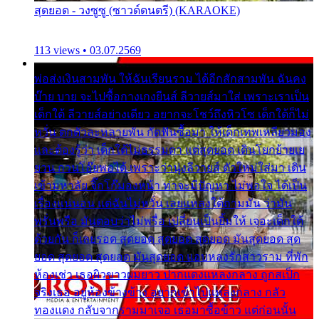
สุดยอด - วงซูซู (ซาวด์ดนตรี) (KARAOKE)
113 views • 03.07.2569
พ่อส่งเงินสามพัน ให้ฉันเรียนราม ได้อีกสักสามพัน ฉันคง
บ๊าย บาย จะไปซื้อกางเกงยีนส์ ลีวายส์มาใส่ เพราะเราเป็น
เด็กใต้ ลีวายส์อย่างเดียว อยากจะโชว์ถึงหิวโซ เด็กใต้ก็ไม่
หวั่น ตกตัวละหลายพัน กัดฟันซื้อมา ให้เด็กเทพเหลียวมอง
และต้องรู้ว่า เด็กใต้ไม่ธรรมดา แต่สุดยอด เดินโยกย้ายเย
ยวน กวนโอ๊ยพอได้ เพราะว่านุ่งลีวายส์ ตัวใหม่ใส่มา เดิน
เข้ามหาลัย จิ๊กโก๊มองหน้า ท่าจะมีปัญหา ไม่พอใจ ได้เป็น
เรื่องแน่นอน แต่ฉันไม่หวั่น เลยแหลงใต้ถามมัน ว่ามัน
พรั่นพรือ มันตอบว่าไม่พรื่อ เปลี่ยนเป็นยิ้มให้ เจอะเด็กใต้
ด้วยกัน ก็เลยรอด สุดยอด สุดยอด สุดยอด มันสุดยอด สุด
ยอด สุดยอด สุดยอด มันสุดยอด แอบหลงรักสาวราม ที่พัก
ห้องเช่า เธอผิวขาวผมยาว ปากแดงแหลงกลาง ถูกสเป็ก
จริงเธอ อยู่ห้องข้างข้าง อยากเข้าไปแหลงกลาง กลัว
ทองแดง กลับจากรามมาเจอ เธอมาซื้อข้าว แต่ก่อนนั้น