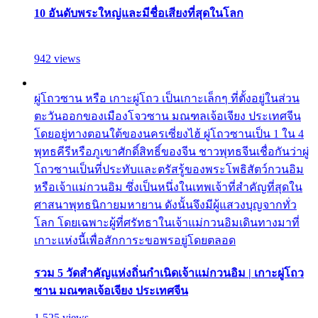
10 อันดับพระใหญ่และมีชื่อเสียงที่สุดในโลก
942 views
ผู่โถวซาน หรือ เกาะผู่โถว เป็นเกาะเล็กๆ ที่ตั้งอยู่ในส่วน
ตะวันออกของเมืองโจวซาน มณฑลเจ้อเจียง ประเทศจีน
โดยอยู่ทางตอนใต้ของนครเซี่ยงไฮ้ ผู่โถวซานเป็น 1 ใน 4
พุทธคีรีหรือภูเขาศักดิ์สิทธิ์ของจีน ชาวพุทธจีนเชื่อกันว่าผู่
โถวซานเป็นที่ประทับและตรัสรู้ของพระโพธิสัตว์กวนอิม
หรือเจ้าแม่กวนอิม ซึ่งเป็นหนึ่งในเทพเจ้าที่สำคัญที่สุดใน
ศาสนาพุทธนิกายมหายาน ดังนั้นจึงมีผู้แสวงบุญจากทั่ว
โลก โดยเฉพาะผู้ที่ศรัทธาในเจ้าแม่กวนอิมเดินทางมาที่
เกาะแห่งนี้เพื่อสักการะขอพรอยู่โดยตลอด
รวม 5 วัดสำคัญแห่งถิ่นกำเนิดเจ้าแม่กวนอิม | เกาะผู่โถว
ซาน มณฑลเจ้อเจียง ประเทศจีน
1,525 views