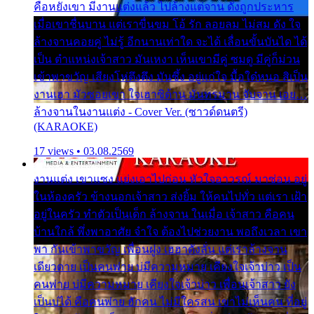
คือหยังเขา มีงานแต่งแล้ว ไปล้างแต่จาน ดั่งถูกประหาร
เมื่อเขาชื่นบาน แต่เราขื่นขม โอ้ รัก ลอยลม ไม่สม ดัง ใจ
ล้างจานคอยคู่ ไม่รู้ อีกนานเท่าใด จะได้ เลื่อนขั้นบันได ได้
เป็น ตำแหน่งเจ้าสาว มันเหงา เห็นเขามีคู่ ซมดู มีคู่ก็ม่วน
เข้าพาขวัญ เสียงโห่ตึงตึง มันซึ้ง อยู่แก่ใจ มื้อใด๋หนอ สิเป็น
งานเฮา มัวซอยเขา ใจเฮาซิด้าน มันทรมาน จับจาน เอย…
ล้างจานในงานแต่ง - Cover Ver. (ซาวด์ดนตรี)
(KARAOKE)
17 views • 03.08.2569
งานแต่ง เขาแซง แย่งเอาไปก่อน หัวใจอาวรณ์ มาซ่อน อยู่
ในห้องครัว ข้างนอกเจ้าสาว ส่งยิ้ม ให้คนไปทั่ว แต่เรา เฝ้า
อยู่ในครัว ทำตัวเป็นเด็ก ล้างจาน ในเมื่อ เจ้าสาว คือคน
บ้านใกล้ พึ่งพาอาศัย จำใจ ต้องไปช่วยงาน พอถึงเวลา เขา
พา กันเข้าพาขวัญ เพื่อนฝูง เฮฮาดังลั่น แต่เราล้างจาน
เดียวดาย เป็นคนพ่าย บ่มีความหมาย เคียงใจเจ้าบ่าว เป็น
คนพ่าย บ่มีความหมาย เคียงใจเจ้าบ่าว เพื่อนเจ้าสาว ยัง
เป็นบ่ได้ คือคนพ่าย ฮักคน ไม่มีใครสน เขาไม่เห็นคน ที่อยู่