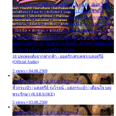
24:27 สามเณรกำพร้า - แสงสุรีย์ รุ่งโรจน์ 10. 28:08 ไม่มี
เวลาไปหาเมียน้อย - ยอดรัก สลักใจ 11. 31:29 ชีวิตไอ้
ธรรม - ศรเพชร ศรสุพรรณ 12. 35:26 ทหารอากาศขาดรัก
- แสงสุรีย์ รุ่งโรจน์ 13. 39:01 คนหัวใจโทรม - ยอดรัก สลัก
ใจ 14. 42:49 ไอ้หวังตายแน่ - ศรเพชร ศรสุพรรณ 15. 46:35
ธาตุแท้ของเธอ - แสงสุรีย์ รุ่งโรจน์ 16. 49:57 กำนันกำใน -
ยอดรัก สลักใจ 17. 52:29 สาวบริสุทธิ์ - ศรเพชร ศรสุพรรณ
18. 56:05 แต๋วจ๋า - แสงสุรีย์ รุ่งโรจน์
18 บทเพลงดังจากฟากฟ้า - ยอดรัก/ศรเพชร/แสงสุรีย์
(Official Audio)
5 views • 04.08.2569
1. 00:00 หิ้วกระเป๋า 2. 03:30 แย่งกระเป๋า
หิ้วกระเป๋า | แสงสุรีย์ รุ่งโรจน์ - แย่งกระเป๋า | เตือนใจ บุญ
พระรักษา (KARAOKE)
5 views • 03.08.2569
1. 00:00 หิ้วกระเป๋า 2. 03:30 แย่งกระเป๋า