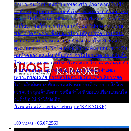
ออเซาะจนใจเบา สงสาร บัวทองเศร้า น้ำตาคลอเบ้า เฝ้า
อาลัย หนุ่มรูปหล่อหนีไกล หัวใจบัวทองระรวย บัวทองโศก
เพราะเป็นโรครักจาง ชีวิตเคว้งคว้าง เมื่อรักห่างร้างไกล
แม่ก็บอก พ่อก็สั่งจะรักใครสักครั้ง อย่าไปหวังความรวย
พลั้งไปใครจะช่วย ซื้อเปลมาไกว ให้ลูกบัวทอง เวรกรรม
ตามสนอง จึงเศร้าหมอง กลีบบัวทองต้องโรย บัวทองไม่
ตระหนัก เพราะไม่รักโคลนตม บัวทองท้องกลม เพราะลืม
ตมน้ำคลอง หลงลิ้น ที่สิ้นสัตย์ เจ้าจึงไม่ระมัด หลงกลิ่นลิ้น
โชย คำหวาน เขาวาดโรย บัวทองกลีบโรย ต้องร้อนรุม บัว
มาบานก่อนตูม ดุจไฟสุมร้อนรุมอุรา บัวทองผ่ายผอม
เพราะตรอมฤทัย ข้าวปลาไม่สนใจ ร้องไห้ลูกเดียว หยุด
โศก เสียเถิดทอง พักความเศร้าหมอง เถิดทองจ๋า ถึงใคร
เขาจะว่า ลูกเจ้าเกิดมา จะชื่อว่าไง พี่ขอเป็นเพื่อนปลอบใจ
จะตั้งชื่อให้ ว่าไอ้บังเอิญ
บัวทองร้องไห้ - เทพพร เพชรอุบล(KARAOKE)
109 views • 06.07.2569