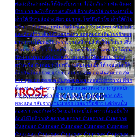
พ่อส่งเงินสามพัน ให้ฉันเรียนราม ได้อีกสักสามพัน ฉันคง
บ๊าย บาย จะไปซื้อกางเกงยีนส์ ลีวายส์มาใส่ เพราะเราเป็น
เด็กใต้ ลีวายส์อย่างเดียว อยากจะโชว์ถึงหิวโซ เด็กใต้ก็ไม่
หวั่น ตกตัวละหลายพัน กัดฟันซื้อมา ให้เด็กเทพเหลียวมอง
และต้องรู้ว่า เด็กใต้ไม่ธรรมดา แต่สุดยอด เดินโยกย้ายเย
ยวน กวนโอ๊ยพอได้ เพราะว่านุ่งลีวายส์ ตัวใหม่ใส่มา เดิน
เข้ามหาลัย จิ๊กโก๊มองหน้า ท่าจะมีปัญหา ไม่พอใจ ได้เป็น
เรื่องแน่นอน แต่ฉันไม่หวั่น เลยแหลงใต้ถามมัน ว่ามัน
พรั่นพรือ มันตอบว่าไม่พรื่อ เปลี่ยนเป็นยิ้มให้ เจอะเด็กใต้
ด้วยกัน ก็เลยรอด สุดยอด สุดยอด สุดยอด มันสุดยอด สุด
ยอด สุดยอด สุดยอด มันสุดยอด แอบหลงรักสาวราม ที่พัก
ห้องเช่า เธอผิวขาวผมยาว ปากแดงแหลงกลาง ถูกสเป็ก
จริงเธอ อยู่ห้องข้างข้าง อยากเข้าไปแหลงกลาง กลัว
ทองแดง กลับจากรามมาเจอ เธอมาซื้อข้าว แต่ก่อนนั้น
สองเรา เจอะกันครั้งใด เธอไม่เคยไยดี คราวนี้เธอยิ้มให้
ต้องให้ใส่ลีวายส์ สุดยอด สุดยอด มันสุดยอด มันสุดยอด
มันสุดยอด มันสุดยอด มันสุดยอด มันสุดยอด มันสุดยอด
มันสุดยอด มันสุดยอด มันสุดยอด มันสุดยอด มันสุดยอด