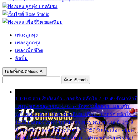
เพลงลูกทุ่ง
เพลงลูกกรุง
เพลงเพื่อชีวิต
อัลบั้ม
เพลงทั้งหมด
Music All
ค้นหา
Search
1. 00:00 สามสิบยังแจ๋ว - ยอดรัก สลักใจ 2. 02:49 รักมาห้าปี
- ศรเพชร ศรสุพรรณ 3. 05:57 รักสาวเสื้อลาย - แสงสุรีย์
รุ่งโรจน์ 4. 09:51 รักสะท้านดินสะเทือน - ยอดรัก สลักใจ 5.
12:23 มอเตอร์ไซค์ทำหล่น - ศรเพชร ศรสุพรรณ 6. 14:49
หิ้วกระเป๋า - แสงสุรีย์ รุ่งโรจน์ 7. 17:57 รักเผื่อเลือก - ยอด
รัก สลักใจ 8. 21:21 น้ำตาไอ้หนุ่ม - ศรเพชร ศรสุพรรณ 9.