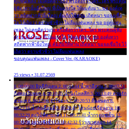
คู่แฟนเพลง ไม่เคยคิดว่าเก่ง หรือดังกว่าใคร..ใคร พระคุณ
ผู้ฟัง เท่านั้นยิ่งใหญ่ ที่เป็นแรงใจ ให้ผมดังมา.. ขอ องค์เท
วา สถิตฟากฟ้ายิ่งใหญ่ คุ้มภัยให้ท่าน เถิดหนา ขอจงเชื่อ
ใจ ไว้เถิดว่า ตราบชั่วชีวา ไม่ลืมแฟนเพลง ขอ อยู่คู่แฟน
เพลง ไม่เคยคิดว่าเก่ง หรือดังกว่าใคร..ใคร พระคุณผู้ฟัง
เท่านั้นยิ่งใหญ่ ที่เป็นแรงใจ ให้ผมดังมา.. ขอ องค์เทวา
สถิตฟากฟ้ายิ่งใหญ่ คุ้มภัยให้ท่าน เถิดหนา ขอจงเชื่อใจ ไว้
เถิดว่า ตราบชั่วชีวา ไม่ลืมแฟนเพลง
ขอบคุณแฟนเพลง - Cover Ver. (KARAOKE)
25 views • 31.07.2569
1. 00:00:00 ยินดีรับเดน 2. 00:03:44 น้ำตาอีสาน 3. 00:07:51
กิ่งทองใบหยก 4. 00:10:35 น้ำนิ่งไหลลึก 5. 00:13:49 ลานรัก
ลานเท 6. 00:17:06 จำใจจาก 7. 00:20:53 คืนฝนตก 8.
00:25:16 น้ำลงเดือนยี่ 9. 00:28:47 โสนน้อยเรือนงาม 10.
00:32:29 ตอไม้ที่ตายแล้ว 11. 00:35:41 น้ำกรดแช่เย็น 12.
00:39:08 อยากฟังซ้ำ 13. 00:42:32 รู้ว่าเขาหลอก 14.