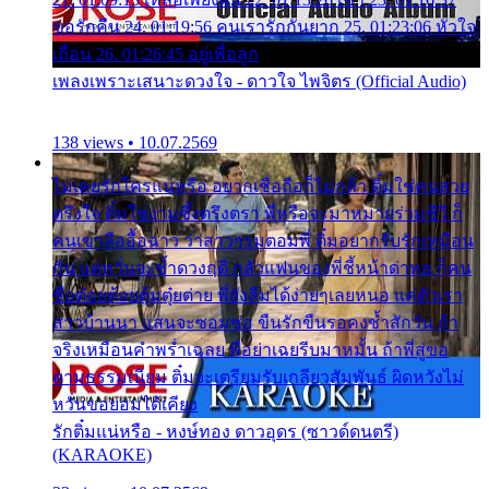
ขอรักคืน 24. 01:19:56 คนเรารักกันยาก 25. 01:23:06 หัวใจ
เถื่อน 26. 01:26:45 อยู่เพื่อลูก
เพลงเพราะเสนาะดวงใจ - ดาวใจ ไพจิตร (Official Audio)
138 views • 10.07.2569
ไม่เคยรักใครแน่หรือ อยากเชื่อถือก็ไม่กล้า ติ๋มใช่คนสวย
ตรึงใจ ติ๋มใช่งามซึ้งตรึงตรา พี่หรือจะมาหมายร่วมชีวี ก็
คนเขาลืออื้อฉาว ว่าสาวๆรุมตอมพี่ ติ๋มอยากรับรักเหมือน
กัน แต่หวั่นจะช้ำดวงฤดี กลัวแฟนของพี่ชี้หน้าด่าทอ ก็คน
ชื่อต๋อยต้อยตุ้มตุ๋ยต่าย พี่ยังลืมได้ง่ายๆเลยหนอ แค่ตัวเรา
สาวบ้านนา แสนจะซอมซ่อ ขืนรักขืนรอคงช้ำสักวัน ถ้า
จริงเหมือนคำพร่ำเฉลย พี่อย่าเฉยรีบมาหมั้น ถ้าพี่สู่ขอ
ตามธรรมเนียม ติ๋มจะเตรียมรับเกลียวสัมพันธ์ ผิดหวังไม่
หวั่นขอยอมได้เคียง
รักติ๋มแน่หรือ - หงษ์ทอง ดาวอุดร (ซาวด์ดนตรี)
(KARAOKE)