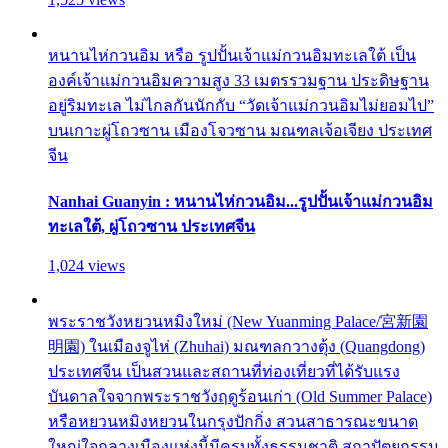
หนานไห่กวนอิม หรือ รูปปั้นเจ้าแม่กวนอิมทะเลใต้ เป็น
องค์เจ้าแม่กวนอิมความสูง 33 เมตรรวมฐาน ประดิษฐาน
อยู่ริมทะเล ไม่ไกลกันนักกับ “วัดเจ้าแม่กวนอิมไม่ยอมไป”
บนเกาะผู่โถวซาน เมืองโจวซาน มณฑลเจ้อเจียง ประเทศ
จีน
Nanhai Guanyin : หนานไห่กวนอิม...รูปปั้นเจ้าแม่กวนอิม
ทะเลใต้, ผู่โถวซาน ประเทศจีน
1,024 views
พระราชวังหยวนหมิงใหม่ (New Yuanming Palace/宮新園
明園) ในเมืองจูไห่ (Zhuhai) มณฑลกวางตุ้ง (Quangdong)
ประเทศจีน เป็นสวนและสถานที่ท่องเที่ยวที่ได้รับแรง
บันดาลใจจากพระราชวังฤดูร้อนเก่า (Old Summer Palace)
หรือหยวนหมิงหยวนในกรุงปักกิ่ง สวนสาธารณะขนาด
ใหญ่ใจกลางเมืองแห่งนี้มีครบทั้งธรรมชาติ สถาปัตยกรรม