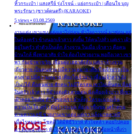
หิ้วกระเป๋า | แสงสุรีย์ รุ่งโรจน์ - แย่งกระเป๋า | เตือนใจ บุญ
พระรักษา (ซาวด์ดนตรี) (KARAOKE)
5 views • 03.08.2569
งานแต่ง เขาแซง แย่งเอาไปก่อน หัวใจอาวรณ์ มาซ่อน อยู่
ในห้องครัว ข้างนอกเจ้าสาว ส่งยิ้ม ให้คนไปทั่ว แต่เรา เฝ้า
อยู่ในครัว ทำตัวเป็นเด็ก ล้างจาน ในเมื่อ เจ้าสาว คือคน
บ้านใกล้ พึ่งพาอาศัย จำใจ ต้องไปช่วยงาน พอถึงเวลา เขา
พา กันเข้าพาขวัญ เพื่อนฝูง เฮฮาดังลั่น แต่เราล้างจาน
เดียวดาย เป็นคนพ่าย บ่มีความหมาย เคียงใจเจ้าบ่าว เป็น
คนพ่าย บ่มีความหมาย เคียงใจเจ้าบ่าว เพื่อนเจ้าสาว ยัง
เป็นบ่ได้ คือคนพ่าย ฮักคน ไม่มีใครสน เขาไม่เห็นคน ที่อยู่
ในครัว เจ้าสาว ก็มัวแต่งตัว สวยเด่น นั่งเคียงเจ้าบ่าว ที่เขา
เฝ้าคอย ใจเต้น หัวใจของเรา ลำเค็ญ ใครจะมองเห็น
ความใน ใจ เศร้า มันร้าวระบม ต้องมาขื่นขม เศร้าตรม
ท่ามความสุขี ช่วยงานเขาแต่ง แต่เรา แล้งมาหลายปี
เมื่อไรหนอจะ โชคดี ได้มีพิธีวิวาห์ หัวใจหล้า คอยไปคอย
มา คือหน้าที่เก่า หัวใจหล้า คอยไปคอยมา คือหน้าที่เก่า