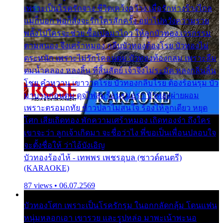
เพราะเป็นโรครักจาง ชีวิตเคว้งคว้าง เมื่อรักห่างร้างไกล
แม่ก็บอก พ่อก็สั่งจะรักใครสักครั้ง อย่าไปหวังความรวย
พลั้งไปใครจะช่วย ซื้อเปลมาไกว ให้ลูกบัวทอง เวรกรรม
ตามสนอง จึงเศร้าหมอง กลีบบัวทองต้องโรย บัวทองไม่
ตระหนัก เพราะไม่รักโคลนตม บัวทองท้องกลม เพราะลืม
ตมน้ำคลอง หลงลิ้น ที่สิ้นสัตย์ เจ้าจึงไม่ระมัด หลงกลิ่นลิ้น
โชย คำหวาน เขาวาดโรย บัวทองกลีบโรย ต้องร้อนรุม บัว
มาบานก่อนตูม ดุจไฟสุมร้อนรุมอุรา บัวทองผ่ายผอม
เพราะตรอมฤทัย ข้าวปลาไม่สนใจ ร้องไห้ลูกเดียว หยุด
โศก เสียเถิดทอง พักความเศร้าหมอง เถิดทองจ๋า ถึงใคร
เขาจะว่า ลูกเจ้าเกิดมา จะชื่อว่าไง พี่ขอเป็นเพื่อนปลอบใจ
จะตั้งชื่อให้ ว่าไอ้บังเอิญ
บัวทองร้องไห้ - เทพพร เพชรอุบล (ซาวด์ดนตรี)
(KARAOKE)
87 views • 06.07.2569
บัวทองโศก เพราะเป็นโรครักรุม ในอกกลัดกลุ้ม โดนแฟน
หนุ่มหลอกเอา เขารวย และรูปหล่อ มาพะเน้าพะนอ