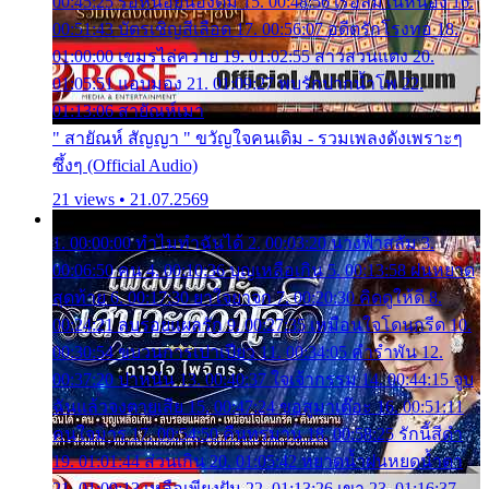
00:45:25 รอหน่อยน้องติ๋ม 15. 00:48:56 เรือล่มในหนอง 16.
00:51:43 บัตรเชิญสีเลือด 17. 00:56:07 อดีตรักโรงทอ 18.
01:00:00 เขมรไล่ควาย 19. 01:02:55 สาวสวนแตง 20.
01:05:51 แอบมอง 21. 01:09:27 พบรักปากน้ำโพ 22.
01:13:06 สายัณห์เมา
" สายัณห์ สัญญา " ขวัญใจคนเดิม - รวมเพลงดังเพราะๆ
ซึ้งๆ (Official Audio)
21 views • 21.07.2569
1. 00:00:00 ทำไมทำฉันได้ 2. 00:03:20 นางฟ้าสลัม 3.
00:06:50 คน 4. 00:10:36 บุญเหลือเกิน 5. 00:13:58 ฝนหยาด
สุดท้าย 6. 00:17:30 ยาใจยาจก 7. 00:20:30 คิดดูให้ดี 8.
00:24:21 ลบรอยแผลรัก 9. 00:27:35 เหมือนใจโดนกรีด 10.
00:30:54 ขบวนการเปาเปียว 11. 00:34:05 คำรำพัน 12.
00:37:20 ปาหนัน 13. 00:40:37 ใจเจ้ากรรม 14. 00:44:15 จูบ
ฉันแล้วจงตายเสีย 15. 00:47:24 ขอสูมาเต๊อะ 16. 00:51:11
คนใจมาร 17. 00:54:50 คืนทรมาน 18. 00:58:25 รักนี้สีดำ
19. 01:01:44 ส่วนเกิน 20. 01:05:42 หยาดน้ำฝนหยดน้ำตา
21. 01:09:13 เหลือเพียงฝัน 22. 01:13:26 เขา 23. 01:16:37