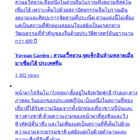
สวนอวี้หยวน คือหนึ่งในสวนจีนโบราณที่งดงามที่สุดใน
เซี่ยงไฮ้ เพราะเต็มไปด้วยสถาปัตยกรรมจีนโบราณอัน
งดงามและศิลปะการจัดสวนที่ประณีต สวนแห่งนี้ไม่เพียง
แต่เป็นสถานที่พักผ่อนหย่อนใจแต่ยังเป็นมรดกทาง
วัฒนธรรมที่สำคัญของจีนด้วยประวัติศาสตร์อันยาวนาน
กว่า 400 ปี
Yuyuan Garden : สวนอวี้หยวน จุดเช็กอินห้ามพลาดเมื่อ
มาเซี่ยงไฮ้ ประเทศจีน
1,302 views
หน้าผาโทจินโบ (Tojinbo) ตั้งอยู่ในจังหวัดฟุกุอิ (Fukui) ทาง
ภาคตะวันออกของประเทศญี่ปุ่น เป็นหนึ่งในสถานที่ท่อง
เที่ยวที่ได้รับความนิยมจากทั้งนักท่องเที่ยวชาวญี่ปุ่นและ
ชาวต่างชาติ ด้วยความงามของหน้าผาที่สูงชันและวิว
ทิวทัศน์ที่น่าทึ่ง และไม่เพียงแต่เป็นสถานที่ที่เต็มไปด้วย
ความงามจากธรรมชาติ แต่ยังแฝงไปด้วยตำนานและ
ความเชื่อที่ลึกซึ้งด้วย