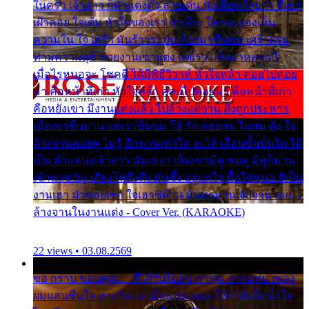
ในครัว เจ้าสาว ก็มัวแต่งตัว สวยเด่น นั่งเคียงเจ้าบ่าว ที่เขา
เฝ้าคอย ใจเต้น หัวใจของเรา ลำเค็ญ ใครจะมองเห็น
ความใน ใจ เศร้า มันร้าวระบม ต้องมาขื่นขม เศร้าตรม
ท่ามความสุขี ช่วยงานเขาแต่ง แต่เรา แล้งมาหลายปี
เมื่อไรหนอจะ โชคดี ได้มีพิธีวิวาห์ หัวใจหล้า คอยไปคอย
มา คือหน้าที่เก่า หัวใจหล้า คอยไปคอยมา คือหน้าที่เก่า
คือหยังเขา มีงานแต่งแล้ว ไปล้างแต่จาน ดั่งถูกประหาร
เมื่อเขาชื่นบาน แต่เราขื่นขม โอ้ รัก ลอยลม ไม่สม ดัง ใจ
ล้างจานคอยคู่ ไม่รู้ อีกนานเท่าใด จะได้ เลื่อนขั้นบันได ได้
เป็น ตำแหน่งเจ้าสาว มันเหงา เห็นเขามีคู่ ซมดู มีคู่ก็ม่วน
เข้าพาขวัญ เสียงโห่ตึงตึง มันซึ้ง อยู่แก่ใจ มื้อใด๋หนอ สิเป็น
งานเฮา มัวซอยเขา ใจเฮาซิด้าน มันทรมาน จับจาน เอย…
ล้างจานในงานแต่ง - Cover Ver. (KARAOKE)
22 views • 03.08.2569
ขอ กราบ ขอบคุณ.... ที่ได้รับไออุ่น การุณ จากแฟน เพลง
ผมแสนชื่นใจ หายวังเวง เมื่อแฟนเพลง ให้กำลังใจ น้ำใจ