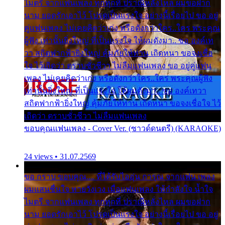
ไมตรี จากแฟนเพลง ทุกทุกที่ ปราณีหลั่งไหล ผมขอฝาก
นาม ยอดรักเอาไว้ โปรดเป็นแรงใจ อย่างนี้เรื่อยไป ขอ อยู่
คู่แฟนเพลง ไม่เคยคิดว่าเก่ง หรือดังกว่าใคร..ใคร พระคุณ
ผู้ฟัง เท่านั้นยิ่งใหญ่ ที่เป็นแรงใจ ให้ผมดังมา.. ขอ องค์เท
วา สถิตฟากฟ้ายิ่งใหญ่ คุ้มภัยให้ท่าน เถิดหนา ขอจงเชื่อ
ใจ ไว้เถิดว่า ตราบชั่วชีวา ไม่ลืมแฟนเพลง ขอ อยู่คู่แฟน
เพลง ไม่เคยคิดว่าเก่ง หรือดังกว่าใคร..ใคร พระคุณผู้ฟัง
เท่านั้นยิ่งใหญ่ ที่เป็นแรงใจ ให้ผมดังมา.. ขอ องค์เทวา
สถิตฟากฟ้ายิ่งใหญ่ คุ้มภัยให้ท่าน เถิดหนา ขอจงเชื่อใจ ไว้
เถิดว่า ตราบชั่วชีวา ไม่ลืมแฟนเพลง
ขอบคุณแฟนเพลง - Cover Ver. (ซาวด์ดนตรี) (KARAOKE)
24 views • 31.07.2569
ขอ กราบ ขอบคุณ.... ที่ได้รับไออุ่น การุณ จากแฟน เพลง
ผมแสนชื่นใจ หายวังเวง เมื่อแฟนเพลง ให้กำลังใจ น้ำใจ
ไมตรี จากแฟนเพลง ทุกทุกที่ ปราณีหลั่งไหล ผมขอฝาก
นาม ยอดรักเอาไว้ โปรดเป็นแรงใจ อย่างนี้เรื่อยไป ขอ อยู่