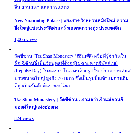
จีน สวนสนุก และการแสดง
New Yuanming Palace | พระราชวังหยวนหมิงใหม่ ความ
ยิ่งใหญ่แห่งประวัติศาสตร์ มณฑลกวางตุ้ง ประเทศจีน
1,066 views
วัดซีซ่าน (Tsz Shan Monastery / 慈山寺) หรือที่รู้จักกันใน
ชื่อ ฉี่ซ้านจี๋ เป็นวัดพุทธที่ตั้งอยู่ริมชายหาดรีพัลส์เบย์
(Repulse Bay) ในฮ่องกง โดดเด่นด้วยรูปปั้นเจ้าแม่กวนอิมสี
ขาวขนาดใหญ่ สูงถึง 76 เมตร ซึ่งเป็นรูปปั้นเจ้าแม่กวนอิม
ที่สูงเป็นอันดับต้นๆ ของโลก
Tsz Shan Monastery | วัดซีซ่าน…งามสง่าเจ้าแม่กวนอิ
มองค์ใหญ่แห่งฮ่องกง
824 views