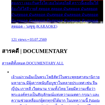
สองเรา เจอะกันครั้งใด เธอไม่เคยไยดี คราวนี้เธอยิ้มให้
ต้องให้ใส่ลีวายส์ สุดยอด สุดยอด มันสุดยอด มันสุดยอด
มันสุดยอด มันสุดยอด มันสุดยอด มันสุดยอด มันสุดยอด
มันสุดยอด มันสุดยอด มันสุดยอด มันสุดยอด มันสุดยอด
สุดยอด - วงซูซู (KARAOKE)
121 views • 03.07.2569
สารคดี
|
DOCUMENTARY
สารคดีทั้งหมด
DOCUMENTARY ALL
เจ้าแม่กวนอิมเป็นพระโพธิสัตว์ในพระพุทธศาสนานิกาย
มหายาน มีผู้เคารพนับถือบูชาในหลายประเทศ เช่น จีน
ญี่ปุ่น เกาหลี เวียดนาม รวมทั้งไทย โดยมีความเชื่อว่า
พระองค์ทรงเป็นสัญลักษณ์แห่งความเมตตา กรุณา และ
ความช่วยเหลือแก่ผู้ตกทุกข์ได้ยาก ในบทความนี้ Palanla