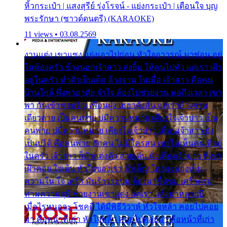
หิ้วกระเป๋า | แสงสุรีย์ รุ่งโรจน์ - แย่งกระเป๋า | เตือนใจ บุญ
พระรักษา (ซาวด์ดนตรี) (KARAOKE)
11 views • 03.08.2569
งานแต่ง เขาแซง แย่งเอาไปก่อน หัวใจอาวรณ์ มาซ่อน อยู่
ในห้องครัว ข้างนอกเจ้าสาว ส่งยิ้ม ให้คนไปทั่ว แต่เรา เฝ้า
อยู่ในครัว ทำตัวเป็นเด็ก ล้างจาน ในเมื่อ เจ้าสาว คือคน
บ้านใกล้ พึ่งพาอาศัย จำใจ ต้องไปช่วยงาน พอถึงเวลา เขา
พา กันเข้าพาขวัญ เพื่อนฝูง เฮฮาดังลั่น แต่เราล้างจาน
เดียวดาย เป็นคนพ่าย บ่มีความหมาย เคียงใจเจ้าบ่าว เป็น
คนพ่าย บ่มีความหมาย เคียงใจเจ้าบ่าว เพื่อนเจ้าสาว ยัง
เป็นบ่ได้ คือคนพ่าย ฮักคน ไม่มีใครสน เขาไม่เห็นคน ที่อยู่
ในครัว เจ้าสาว ก็มัวแต่งตัว สวยเด่น นั่งเคียงเจ้าบ่าว ที่เขา
เฝ้าคอย ใจเต้น หัวใจของเรา ลำเค็ญ ใครจะมองเห็น
ความใน ใจ เศร้า มันร้าวระบม ต้องมาขื่นขม เศร้าตรม
ท่ามความสุขี ช่วยงานเขาแต่ง แต่เรา แล้งมาหลายปี
เมื่อไรหนอจะ โชคดี ได้มีพิธีวิวาห์ หัวใจหล้า คอยไปคอย
มา คือหน้าที่เก่า หัวใจหล้า คอยไปคอยมา คือหน้าที่เก่า