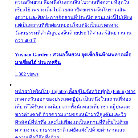
สวนอวี้หยวน คือหนึ่งในสวนจีนโบราณที่งดงามที่สุดใน
เซี่ยงไฮ้ เพราะเต็มไปด้วยสถาปัตยกรรมจีนโบราณอัน
งดงามและศิลปะการจัดสวนที่ประณีต สวนแห่งนี้ไม่เพียง
แต่เป็นสถานที่พักผ่อนหย่อนใจแต่ยังเป็นมรดกทาง
วัฒนธรรมที่สำคัญของจีนด้วยประวัติศาสตร์อันยาวนาน
กว่า 400 ปี
Yuyuan Garden : สวนอวี้หยวน จุดเช็กอินห้ามพลาดเมื่อ
มาเซี่ยงไฮ้ ประเทศจีน
1,302 views
หน้าผาโทจินโบ (Tojinbo) ตั้งอยู่ในจังหวัดฟุกุอิ (Fukui) ทาง
ภาคตะวันออกของประเทศญี่ปุ่น เป็นหนึ่งในสถานที่ท่อง
เที่ยวที่ได้รับความนิยมจากทั้งนักท่องเที่ยวชาวญี่ปุ่นและ
ชาวต่างชาติ ด้วยความงามของหน้าผาที่สูงชันและวิว
ทิวทัศน์ที่น่าทึ่ง และไม่เพียงแต่เป็นสถานที่ที่เต็มไปด้วย
ความงามจากธรรมชาติ แต่ยังแฝงไปด้วยตำนานและ
ความเชื่อที่ลึกซึ้งด้วย