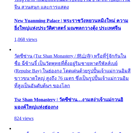
จีน สวนสนุก และการแสดง
New Yuanming Palace | พระราชวังหยวนหมิงใหม่ ความ
ยิ่งใหญ่แห่งประวัติศาสตร์ มณฑลกวางตุ้ง ประเทศจีน
1,068 views
วัดซีซ่าน (Tsz Shan Monastery / 慈山寺) หรือที่รู้จักกันใน
ชื่อ ฉี่ซ้านจี๋ เป็นวัดพุทธที่ตั้งอยู่ริมชายหาดรีพัลส์เบย์
(Repulse Bay) ในฮ่องกง โดดเด่นด้วยรูปปั้นเจ้าแม่กวนอิมสี
ขาวขนาดใหญ่ สูงถึง 76 เมตร ซึ่งเป็นรูปปั้นเจ้าแม่กวนอิม
ที่สูงเป็นอันดับต้นๆ ของโลก
Tsz Shan Monastery | วัดซีซ่าน…งามสง่าเจ้าแม่กวนอิ
มองค์ใหญ่แห่งฮ่องกง
824 views