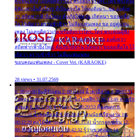
คู่แฟนเพลง ไม่เคยคิดว่าเก่ง หรือดังกว่าใคร..ใคร พระคุณ
ผู้ฟัง เท่านั้นยิ่งใหญ่ ที่เป็นแรงใจ ให้ผมดังมา.. ขอ องค์เท
วา สถิตฟากฟ้ายิ่งใหญ่ คุ้มภัยให้ท่าน เถิดหนา ขอจงเชื่อ
ใจ ไว้เถิดว่า ตราบชั่วชีวา ไม่ลืมแฟนเพลง ขอ อยู่คู่แฟน
เพลง ไม่เคยคิดว่าเก่ง หรือดังกว่าใคร..ใคร พระคุณผู้ฟัง
เท่านั้นยิ่งใหญ่ ที่เป็นแรงใจ ให้ผมดังมา.. ขอ องค์เทวา
สถิตฟากฟ้ายิ่งใหญ่ คุ้มภัยให้ท่าน เถิดหนา ขอจงเชื่อใจ ไว้
เถิดว่า ตราบชั่วชีวา ไม่ลืมแฟนเพลง
ขอบคุณแฟนเพลง - Cover Ver. (KARAOKE)
28 views • 31.07.2569
1. 00:00:00 ยินดีรับเดน 2. 00:03:44 น้ำตาอีสาน 3. 00:07:51
กิ่งทองใบหยก 4. 00:10:35 น้ำนิ่งไหลลึก 5. 00:13:49 ลานรัก
ลานเท 6. 00:17:06 จำใจจาก 7. 00:20:53 คืนฝนตก 8.
00:25:16 น้ำลงเดือนยี่ 9. 00:28:47 โสนน้อยเรือนงาม 10.
00:32:29 ตอไม้ที่ตายแล้ว 11. 00:35:41 น้ำกรดแช่เย็น 12.
00:39:08 อยากฟังซ้ำ 13. 00:42:32 รู้ว่าเขาหลอก 14.