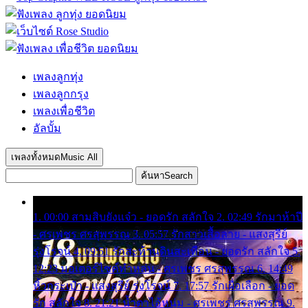
เพลงลูกทุ่ง
เพลงลูกกรุง
เพลงเพื่อชีวิต
อัลบั้ม
เพลงทั้งหมด
Music All
ค้นหา
Search
1. 00:00 สามสิบยังแจ๋ว - ยอดรัก สลักใจ 2. 02:49 รักมาห้าปี
- ศรเพชร ศรสุพรรณ 3. 05:57 รักสาวเสื้อลาย - แสงสุรีย์
รุ่งโรจน์ 4. 09:51 รักสะท้านดินสะเทือน - ยอดรัก สลักใจ 5.
12:23 มอเตอร์ไซค์ทำหล่น - ศรเพชร ศรสุพรรณ 6. 14:49
หิ้วกระเป๋า - แสงสุรีย์ รุ่งโรจน์ 7. 17:57 รักเผื่อเลือก - ยอด
รัก สลักใจ 8. 21:21 น้ำตาไอ้หนุ่ม - ศรเพชร ศรสุพรรณ 9.