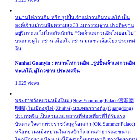
หนานไห่กวนอิม หรือ รูปปั้นเจ้าแม่กวนอิมทะเลใต้ เป็น
องค์เจ้าแม่กวนอิมความสูง 33 เมตรรวมฐาน ประดิษฐาน
อยู่ริมทะเล ไม่ไกลกันนักกับ “วัดเจ้าแม่กวนอิมไม่ยอมไป”
บนเกาะผู่โถวซาน เมืองโจวซาน มณฑลเจ้อเจียง ประเทศ
จีน
Nanhai Guanyin : หนานไห่กวนอิม...รูปปั้นเจ้าแม่กวนอิม
ทะเลใต้, ผู่โถวซาน ประเทศจีน
1,025 views
พระราชวังหยวนหมิงใหม่ (New Yuanming Palace/宮新園
明園) ในเมืองจูไห่ (Zhuhai) มณฑลกวางตุ้ง (Quangdong)
ประเทศจีน เป็นสวนและสถานที่ท่องเที่ยวที่ได้รับแรง
บันดาลใจจากพระราชวังฤดูร้อนเก่า (Old Summer Palace)
หรือหยวนหมิงหยวนในกรุงปักกิ่ง สวนสาธารณะขนาด
ใหญ่ใจกลางเมืองแห่งนี้มีครบทั้งธรรมชาติ สถาปัตยกรรม