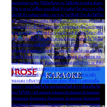
พ่อส่งเงินสามพัน ให้ฉันเรียนราม ได้อีกสักสามพัน ฉันคง
บ๊าย บาย จะไปซื้อกางเกงยีนส์ ลีวายส์มาใส่ เพราะเราเป็น
เด็กใต้ ลีวายส์อย่างเดียว อยากจะโชว์ถึงหิวโซ เด็กใต้ก็ไม่
หวั่น ตกตัวละหลายพัน กัดฟันซื้อมา ให้เด็กเทพเหลียวมอง
และต้องรู้ว่า เด็กใต้ไม่ธรรมดา แต่สุดยอด เดินโยกย้ายเย
ยวน กวนโอ๊ยพอได้ เพราะว่านุ่งลีวายส์ ตัวใหม่ใส่มา เดิน
เข้ามหาลัย จิ๊กโก๊มองหน้า ท่าจะมีปัญหา ไม่พอใจ ได้เป็น
เรื่องแน่นอน แต่ฉันไม่หวั่น เลยแหลงใต้ถามมัน ว่ามัน
พรั่นพรือ มันตอบว่าไม่พรื่อ เปลี่ยนเป็นยิ้มให้ เจอะเด็กใต้
ด้วยกัน ก็เลยรอด สุดยอด สุดยอด สุดยอด มันสุดยอด สุด
ยอด สุดยอด สุดยอด มันสุดยอด แอบหลงรักสาวราม ที่พัก
ห้องเช่า เธอผิวขาวผมยาว ปากแดงแหลงกลาง ถูกสเป็ก
จริงเธอ อยู่ห้องข้างข้าง อยากเข้าไปแหลงกลาง กลัว
ทองแดง กลับจากรามมาเจอ เธอมาซื้อข้าว แต่ก่อนนั้น
สองเรา เจอะกันครั้งใด เธอไม่เคยไยดี คราวนี้เธอยิ้มให้
ต้องให้ใส่ลีวายส์ สุดยอด สุดยอด มันสุดยอด มันสุดยอด
มันสุดยอด มันสุดยอด มันสุดยอด มันสุดยอด มันสุดยอด
มันสุดยอด มันสุดยอด มันสุดยอด มันสุดยอด มันสุดยอด