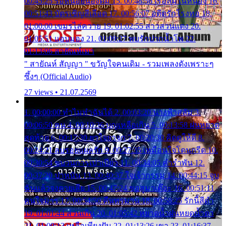
00:45:25 รอหน่อยน้องติ๋ม 15. 00:48:56 เรือล่มในหนอง 16.
00:51:43 บัตรเชิญสีเลือด 17. 00:56:07 อดีตรักโรงทอ 18.
01:00:00 เขมรไล่ควาย 19. 01:02:55 สาวสวนแตง 20.
01:05:51 แอบมอง 21. 01:09:27 พบรักปากน้ำโพ 22.
01:13:06 สายัณห์เมา
" สายัณห์ สัญญา " ขวัญใจคนเดิม - รวมเพลงดังเพราะๆ
ซึ้งๆ (Official Audio)
27 views • 21.07.2569
1. 00:00:00 ทำไมทำฉันได้ 2. 00:03:20 นางฟ้าสลัม 3.
00:06:50 คน 4. 00:10:36 บุญเหลือเกิน 5. 00:13:58 ฝนหยาด
สุดท้าย 6. 00:17:30 ยาใจยาจก 7. 00:20:30 คิดดูให้ดี 8.
00:24:21 ลบรอยแผลรัก 9. 00:27:35 เหมือนใจโดนกรีด 10.
00:30:54 ขบวนการเปาเปียว 11. 00:34:05 คำรำพัน 12.
00:37:20 ปาหนัน 13. 00:40:37 ใจเจ้ากรรม 14. 00:44:15 จูบ
ฉันแล้วจงตายเสีย 15. 00:47:24 ขอสูมาเต๊อะ 16. 00:51:11
คนใจมาร 17. 00:54:50 คืนทรมาน 18. 00:58:25 รักนี้สีดำ
19. 01:01:44 ส่วนเกิน 20. 01:05:42 หยาดน้ำฝนหยดน้ำตา
21. 01:09:13 เหลือเพียงฝัน 22. 01:13:26 เขา 23. 01:16:37