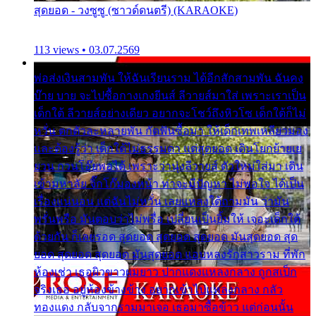
สุดยอด - วงซูซู (ซาวด์ดนตรี) (KARAOKE)
113 views • 03.07.2569
พ่อส่งเงินสามพัน ให้ฉันเรียนราม ได้อีกสักสามพัน ฉันคง
บ๊าย บาย จะไปซื้อกางเกงยีนส์ ลีวายส์มาใส่ เพราะเราเป็น
เด็กใต้ ลีวายส์อย่างเดียว อยากจะโชว์ถึงหิวโซ เด็กใต้ก็ไม่
หวั่น ตกตัวละหลายพัน กัดฟันซื้อมา ให้เด็กเทพเหลียวมอง
และต้องรู้ว่า เด็กใต้ไม่ธรรมดา แต่สุดยอด เดินโยกย้ายเย
ยวน กวนโอ๊ยพอได้ เพราะว่านุ่งลีวายส์ ตัวใหม่ใส่มา เดิน
เข้ามหาลัย จิ๊กโก๊มองหน้า ท่าจะมีปัญหา ไม่พอใจ ได้เป็น
เรื่องแน่นอน แต่ฉันไม่หวั่น เลยแหลงใต้ถามมัน ว่ามัน
พรั่นพรือ มันตอบว่าไม่พรื่อ เปลี่ยนเป็นยิ้มให้ เจอะเด็กใต้
ด้วยกัน ก็เลยรอด สุดยอด สุดยอด สุดยอด มันสุดยอด สุด
ยอด สุดยอด สุดยอด มันสุดยอด แอบหลงรักสาวราม ที่พัก
ห้องเช่า เธอผิวขาวผมยาว ปากแดงแหลงกลาง ถูกสเป็ก
จริงเธอ อยู่ห้องข้างข้าง อยากเข้าไปแหลงกลาง กลัว
ทองแดง กลับจากรามมาเจอ เธอมาซื้อข้าว แต่ก่อนนั้น