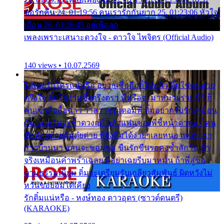
ขอรักคืน 24. 01:19:56 คนเรารักกันยาก 25. 01:23:06 หัวใจ
เถื่อน 26. 01:26:45 อยู่เพื่อลูก
เพลงเพราะเสนาะดวงใจ - ดาวใจ ไพจิตร (Official Audio)
140 views • 10.07.2569
ไม่เคยรักใครแน่หรือ อยากเชื่อถือก็ไม่กล้า ติ๋มใช่คนสวย
ตรึงใจ ติ๋มใช่งามซึ้งตรึงตรา พี่หรือจะมาหมายร่วมชีวี ก็
คนเขาลืออื้อฉาว ว่าสาวๆรุมตอมพี่ ติ๋มอยากรับรักเหมือน
กัน แต่หวั่นจะช้ำดวงฤดี กลัวแฟนของพี่ชี้หน้าด่าทอ ก็คน
ชื่อต๋อยต้อยตุ้มตุ๋ยต่าย พี่ยังลืมได้ง่ายๆเลยหนอ แค่ตัวเรา
สาวบ้านนา แสนจะซอมซ่อ ขืนรักขืนรอคงช้ำสักวัน ถ้า
จริงเหมือนคำพร่ำเฉลย พี่อย่าเฉยรีบมาหมั้น ถ้าพี่สู่ขอ
ตามธรรมเนียม ติ๋มจะเตรียมรับเกลียวสัมพันธ์ ผิดหวังไม่
หวั่นขอยอมได้เคียง
รักติ๋มแน่หรือ - หงษ์ทอง ดาวอุดร (ซาวด์ดนตรี)
(KARAOKE)