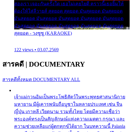
สองเรา เจอะกันครั้งใด เธอไม่เคยไยดี คราวนี้เธอยิ้มให้
ต้องให้ใส่ลีวายส์ สุดยอด สุดยอด มันสุดยอด มันสุดยอด
มันสุดยอด มันสุดยอด มันสุดยอด มันสุดยอด มันสุดยอด
มันสุดยอด มันสุดยอด มันสุดยอด มันสุดยอด มันสุดยอด
สุดยอด - วงซูซู (KARAOKE)
122 views • 03.07.2569
สารคดี
|
DOCUMENTARY
สารคดีทั้งหมด
DOCUMENTARY ALL
เจ้าแม่กวนอิมเป็นพระโพธิสัตว์ในพระพุทธศาสนานิกาย
มหายาน มีผู้เคารพนับถือบูชาในหลายประเทศ เช่น จีน
ญี่ปุ่น เกาหลี เวียดนาม รวมทั้งไทย โดยมีความเชื่อว่า
พระองค์ทรงเป็นสัญลักษณ์แห่งความเมตตา กรุณา และ
ความช่วยเหลือแก่ผู้ตกทุกข์ได้ยาก ในบทความนี้ Palanla