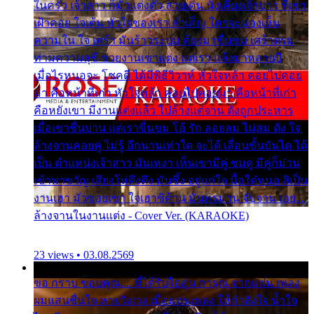
ในครัว เจ้าสาว ก็มัวแต่งตัว สวยเด่น นั่งเคียงเจ้าบ่าว ที่เขา
เฝ้าคอย ใจเต้น หัวใจของเรา ลำเค็ญ ใครจะมองเห็น
ความใน ใจ เศร้า มันร้าวระบม ต้องมาขื่นขม เศร้าตรม
ท่ามความสุขี ช่วยงานเขาแต่ง แต่เรา แล้งมาหลายปี
เมื่อไรหนอจะ โชคดี ได้มีพิธีวิวาห์ หัวใจหล้า คอยไปคอย
มา คือหน้าที่เก่า หัวใจหล้า คอยไปคอยมา คือหน้าที่เก่า
คือหยังเขา มีงานแต่งแล้ว ไปล้างแต่จาน ดั่งถูกประหาร
เมื่อเขาชื่นบาน แต่เราขื่นขม โอ้ รัก ลอยลม ไม่สม ดัง ใจ
ล้างจานคอยคู่ ไม่รู้ อีกนานเท่าใด จะได้ เลื่อนขั้นบันได ได้
เป็น ตำแหน่งเจ้าสาว มันเหงา เห็นเขามีคู่ ซมดู มีคู่ก็ม่วน
เข้าพาขวัญ เสียงโห่ตึงตึง มันซึ้ง อยู่แก่ใจ มื้อใด๋หนอ สิเป็น
งานเฮา มัวซอยเขา ใจเฮาซิด้าน มันทรมาน จับจาน เอย…
ล้างจานในงานแต่ง - Cover Ver. (KARAOKE)
23 views • 03.08.2569
ขอ กราบ ขอบคุณ.... ที่ได้รับไออุ่น การุณ จากแฟน เพลง
ผมแสนชื่นใจ หายวังเวง เมื่อแฟนเพลง ให้กำลังใจ น้ำใจ