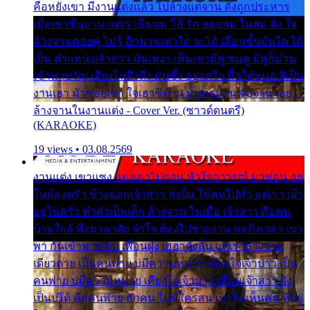
คือหยังเขา มีงานแต่งแล้ว ไปล้างแต่จาน ดั่งถูกประหาร
เมื่อเขาชื่นบาน แต่เราขื่นขม โอ้ รัก ลอยลม ไม่สม ดัง ใจ
ล้างจานคอยคู่ ไม่รู้ อีกนานเท่าใด จะได้ เลื่อนขั้นบันได ได้
เป็น ตำแหน่งเจ้าสาว มันเหงา เห็นเขามีคู่ ซมดู มีคู่ก็ม่วน
เข้าพาขวัญ เสียงโห่ตึงตึง มันซึ้ง อยู่แก่ใจ มื้อใด๋หนอ สิเป็น
งานเฮา มัวซอยเขา ใจเฮาซิด้าน มันทรมาน จับจาน เอย…
ล้างจานในงานแต่ง - Cover Ver. (ซาวด์ดนตรี)
(KARAOKE)
19 views • 03.08.2569
งานแต่ง เขาแซง แย่งเอาไปก่อน หัวใจอาวรณ์ มาซ่อน อยู่
ในห้องครัว ข้างนอกเจ้าสาว ส่งยิ้ม ให้คนไปทั่ว แต่เรา เฝ้า
อยู่ในครัว ทำตัวเป็นเด็ก ล้างจาน ในเมื่อ เจ้าสาว คือคน
บ้านใกล้ พึ่งพาอาศัย จำใจ ต้องไปช่วยงาน พอถึงเวลา เขา
พา กันเข้าพาขวัญ เพื่อนฝูง เฮฮาดังลั่น แต่เราล้างจาน
เดียวดาย เป็นคนพ่าย บ่มีความหมาย เคียงใจเจ้าบ่าว เป็น
คนพ่าย บ่มีความหมาย เคียงใจเจ้าบ่าว เพื่อนเจ้าสาว ยัง
เป็นบ่ได้ คือคนพ่าย ฮักคน ไม่มีใครสน เขาไม่เห็นคน ที่อยู่