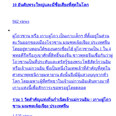
10 อันดับพระใหญ่และมีชื่อเสียงที่สุดในโลก
942 views
ผู่โถวซาน หรือ เกาะผู่โถว เป็นเกาะเล็กๆ ที่ตั้งอยู่ในส่วน
ตะวันออกของเมืองโจวซาน มณฑลเจ้อเจียง ประเทศจีน
โดยอยู่ทางตอนใต้ของนครเซี่ยงไฮ้ ผู่โถวซานเป็น 1 ใน 4
พุทธคีรีหรือภูเขาศักดิ์สิทธิ์ของจีน ชาวพุทธจีนเชื่อกันว่าผู่
โถวซานเป็นที่ประทับและตรัสรู้ของพระโพธิสัตว์กวนอิม
หรือเจ้าแม่กวนอิม ซึ่งเป็นหนึ่งในเทพเจ้าที่สำคัญที่สุดใน
ศาสนาพุทธนิกายมหายาน ดังนั้นจึงมีผู้แสวงบุญจากทั่ว
โลก โดยเฉพาะผู้ที่ศรัทธาในเจ้าแม่กวนอิมเดินทางมาที่
เกาะแห่งนี้เพื่อสักการะขอพรอยู่โดยตลอด
รวม 5 วัดสำคัญแห่งถิ่นกำเนิดเจ้าแม่กวนอิม | เกาะผู่โถว
ซาน มณฑลเจ้อเจียง ประเทศจีน
1,525 views