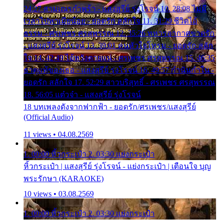
24:27 สามเณรกำพร้า - แสงสุรีย์ รุ่งโรจน์ 10. 28:08 ไม่มี
เวลาไปหาเมียน้อย - ยอดรัก สลักใจ 11. 31:29 ชีวิตไอ้
ธรรม - ศรเพชร ศรสุพรรณ 12. 35:26 ทหารอากาศขาดรัก
- แสงสุรีย์ รุ่งโรจน์ 13. 39:01 คนหัวใจโทรม - ยอดรัก สลัก
ใจ 14. 42:49 ไอ้หวังตายแน่ - ศรเพชร ศรสุพรรณ 15. 46:35
ธาตุแท้ของเธอ - แสงสุรีย์ รุ่งโรจน์ 16. 49:57 กำนันกำใน -
ยอดรัก สลักใจ 17. 52:29 สาวบริสุทธิ์ - ศรเพชร ศรสุพรรณ
18. 56:05 แต๋วจ๋า - แสงสุรีย์ รุ่งโรจน์
18 บทเพลงดังจากฟากฟ้า - ยอดรัก/ศรเพชร/แสงสุรีย์
(Official Audio)
11 views • 04.08.2569
1. 00:00 หิ้วกระเป๋า 2. 03:30 แย่งกระเป๋า
หิ้วกระเป๋า | แสงสุรีย์ รุ่งโรจน์ - แย่งกระเป๋า | เตือนใจ บุญ
พระรักษา (KARAOKE)
10 views • 03.08.2569
1. 00:00 หิ้วกระเป๋า 2. 03:30 แย่งกระเป๋า