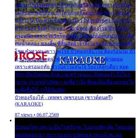
เพราะเป็นโรครักจาง ชีวิตเคว้งคว้าง เมื่อรักห่างร้างไกล
แม่ก็บอก พ่อก็สั่งจะรักใครสักครั้ง อย่าไปหวังความรวย
พลั้งไปใครจะช่วย ซื้อเปลมาไกว ให้ลูกบัวทอง เวรกรรม
ตามสนอง จึงเศร้าหมอง กลีบบัวทองต้องโรย บัวทองไม่
ตระหนัก เพราะไม่รักโคลนตม บัวทองท้องกลม เพราะลืม
ตมน้ำคลอง หลงลิ้น ที่สิ้นสัตย์ เจ้าจึงไม่ระมัด หลงกลิ่นลิ้น
โชย คำหวาน เขาวาดโรย บัวทองกลีบโรย ต้องร้อนรุม บัว
มาบานก่อนตูม ดุจไฟสุมร้อนรุมอุรา บัวทองผ่ายผอม
เพราะตรอมฤทัย ข้าวปลาไม่สนใจ ร้องไห้ลูกเดียว หยุด
โศก เสียเถิดทอง พักความเศร้าหมอง เถิดทองจ๋า ถึงใคร
เขาจะว่า ลูกเจ้าเกิดมา จะชื่อว่าไง พี่ขอเป็นเพื่อนปลอบใจ
จะตั้งชื่อให้ ว่าไอ้บังเอิญ
บัวทองร้องไห้ - เทพพร เพชรอุบล (ซาวด์ดนตรี)
(KARAOKE)
87 views • 06.07.2569
บัวทองโศก เพราะเป็นโรครักรุม ในอกกลัดกลุ้ม โดนแฟน
หนุ่มหลอกเอา เขารวย และรูปหล่อ มาพะเน้าพะนอ