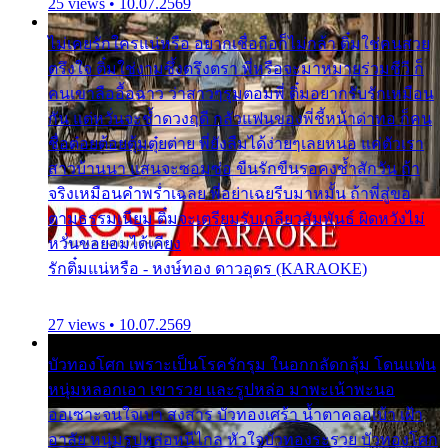
25 views • 10.07.2569
ไม่เคยรักใครแน่หรือ อยากเชื่อถือก็ไม่กล้า ติ๋มใช่คนสวย
ตรึงใจ ติ๋มใช่งามซึ้งตรึงตรา พี่หรือจะมาหมายร่วมชีวี ก็
คนเขาลืออื้อฉาว ว่าสาวๆรุมตอมพี่ ติ๋มอยากรับรักเหมือน
กัน แต่หวั่นจะช้ำดวงฤดี กลัวแฟนของพี่ชี้หน้าด่าทอ ก็คน
ชื่อต๋อยต้อยตุ้มตุ๋ยต่าย พี่ยังลืมได้ง่ายๆเลยหนอ แค่ตัวเรา
สาวบ้านนา แสนจะซอมซ่อ ขืนรักขืนรอคงช้ำสักวัน ถ้า
จริงเหมือนคำพร่ำเฉลย พี่อย่าเฉยรีบมาหมั้น ถ้าพี่สู่ขอ
ตามธรรมเนียม ติ๋มจะเตรียมรับเกลียวสัมพันธ์ ผิดหวังไม่
หวั่นขอยอมได้เคียง
รักติ๋มแน่หรือ - หงษ์ทอง ดาวอุดร (KARAOKE)
27 views • 10.07.2569
บัวทองโศก เพราะเป็นโรครักรุม ในอกกลัดกลุ้ม โดนแฟน
หนุ่มหลอกเอา เขารวย และรูปหล่อ มาพะเน้าพะนอ
ออเซาะจนใจเบา สงสาร บัวทองเศร้า น้ำตาคลอเบ้า เฝ้า
อาลัย หนุ่มรูปหล่อหนีไกล หัวใจบัวทองระรวย บัวทองโศก