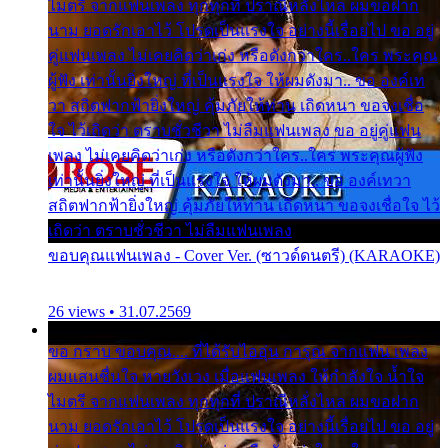
ไมตรี จากแฟนเพลง ทุกทุกที่ ปราณีหลั่งไหล ผมขอฝาก
นาม ยอดรักเอาไว้ โปรดเป็นแรงใจ อย่างนี้เรื่อยไป ขอ อยู่
คู่แฟนเพลง ไม่เคยคิดว่าเก่ง หรือดังกว่าใคร..ใคร พระคุณ
ผู้ฟัง เท่านั้นยิ่งใหญ่ ที่เป็นแรงใจ ให้ผมดังมา.. ขอ องค์เท
วา สถิตฟากฟ้ายิ่งใหญ่ คุ้มภัยให้ท่าน เถิดหนา ขอจงเชื่อ
ใจ ไว้เถิดว่า ตราบชั่วชีวา ไม่ลืมแฟนเพลง ขอ อยู่คู่แฟน
เพลง ไม่เคยคิดว่าเก่ง หรือดังกว่าใคร..ใคร พระคุณผู้ฟัง
เท่านั้นยิ่งใหญ่ ที่เป็นแรงใจ ให้ผมดังมา.. ขอ องค์เทวา
สถิตฟากฟ้ายิ่งใหญ่ คุ้มภัยให้ท่าน เถิดหนา ขอจงเชื่อใจ ไว้
เถิดว่า ตราบชั่วชีวา ไม่ลืมแฟนเพลง
ขอบคุณแฟนเพลง - Cover Ver. (ซาวด์ดนตรี) (KARAOKE)
26 views • 31.07.2569
ขอ กราบ ขอบคุณ.... ที่ได้รับไออุ่น การุณ จากแฟน เพลง
ผมแสนชื่นใจ หายวังเวง เมื่อแฟนเพลง ให้กำลังใจ น้ำใจ
ไมตรี จากแฟนเพลง ทุกทุกที่ ปราณีหลั่งไหล ผมขอฝาก
นาม ยอดรักเอาไว้ โปรดเป็นแรงใจ อย่างนี้เรื่อยไป ขอ อยู่