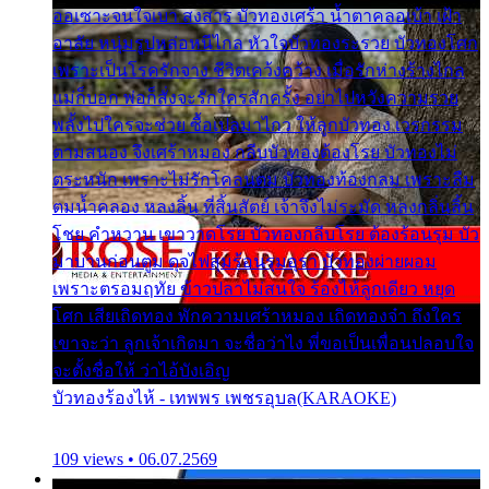
ออเซาะจนใจเบา สงสาร บัวทองเศร้า น้ำตาคลอเบ้า เฝ้า
อาลัย หนุ่มรูปหล่อหนีไกล หัวใจบัวทองระรวย บัวทองโศก
เพราะเป็นโรครักจาง ชีวิตเคว้งคว้าง เมื่อรักห่างร้างไกล
แม่ก็บอก พ่อก็สั่งจะรักใครสักครั้ง อย่าไปหวังความรวย
พลั้งไปใครจะช่วย ซื้อเปลมาไกว ให้ลูกบัวทอง เวรกรรม
ตามสนอง จึงเศร้าหมอง กลีบบัวทองต้องโรย บัวทองไม่
ตระหนัก เพราะไม่รักโคลนตม บัวทองท้องกลม เพราะลืม
ตมน้ำคลอง หลงลิ้น ที่สิ้นสัตย์ เจ้าจึงไม่ระมัด หลงกลิ่นลิ้น
โชย คำหวาน เขาวาดโรย บัวทองกลีบโรย ต้องร้อนรุม บัว
มาบานก่อนตูม ดุจไฟสุมร้อนรุมอุรา บัวทองผ่ายผอม
เพราะตรอมฤทัย ข้าวปลาไม่สนใจ ร้องไห้ลูกเดียว หยุด
โศก เสียเถิดทอง พักความเศร้าหมอง เถิดทองจ๋า ถึงใคร
เขาจะว่า ลูกเจ้าเกิดมา จะชื่อว่าไง พี่ขอเป็นเพื่อนปลอบใจ
จะตั้งชื่อให้ ว่าไอ้บังเอิญ
บัวทองร้องไห้ - เทพพร เพชรอุบล(KARAOKE)
109 views • 06.07.2569