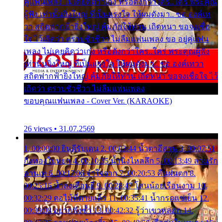
คู่แฟนเพลง ไม่เคยคิดว่าเก่ง หรือดังกว่าใคร..ใคร พระคุณ
ผู้ฟัง เท่านั้นยิ่งใหญ่ ที่เป็นแรงใจ ให้ผมดังมา.. ขอ องค์เท
วา สถิตฟากฟ้ายิ่งใหญ่ คุ้มภัยให้ท่าน เถิดหนา ขอจงเชื่อ
ใจ ไว้เถิดว่า ตราบชั่วชีวา ไม่ลืมแฟนเพลง ขอ อยู่คู่แฟน
เพลง ไม่เคยคิดว่าเก่ง หรือดังกว่าใคร..ใคร พระคุณผู้ฟัง
เท่านั้นยิ่งใหญ่ ที่เป็นแรงใจ ให้ผมดังมา.. ขอ องค์เทวา
สถิตฟากฟ้ายิ่งใหญ่ คุ้มภัยให้ท่าน เถิดหนา ขอจงเชื่อใจ ไว้
เถิดว่า ตราบชั่วชีวา ไม่ลืมแฟนเพลง
ขอบคุณแฟนเพลง - Cover Ver. (KARAOKE)
26 views • 31.07.2569
1. 00:00:00 ยินดีรับเดน 2. 00:03:44 น้ำตาอีสาน 3. 00:07:51
กิ่งทองใบหยก 4. 00:10:35 น้ำนิ่งไหลลึก 5. 00:13:49 ลานรัก
ลานเท 6. 00:17:06 จำใจจาก 7. 00:20:53 คืนฝนตก 8.
00:25:16 น้ำลงเดือนยี่ 9. 00:28:47 โสนน้อยเรือนงาม 10.
00:32:29 ตอไม้ที่ตายแล้ว 11. 00:35:41 น้ำกรดแช่เย็น 12.
00:39:08 อยากฟังซ้ำ 13. 00:42:32 รู้ว่าเขาหลอก 14.