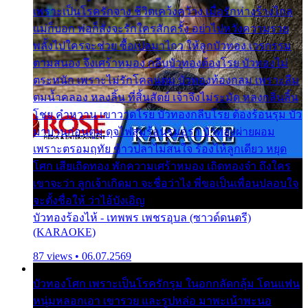
เพราะเป็นโรครักจาง ชีวิตเคว้งคว้าง เมื่อรักห่างร้างไกล
แม่ก็บอก พ่อก็สั่งจะรักใครสักครั้ง อย่าไปหวังความรวย
พลั้งไปใครจะช่วย ซื้อเปลมาไกว ให้ลูกบัวทอง เวรกรรม
ตามสนอง จึงเศร้าหมอง กลีบบัวทองต้องโรย บัวทองไม่
ตระหนัก เพราะไม่รักโคลนตม บัวทองท้องกลม เพราะลืม
ตมน้ำคลอง หลงลิ้น ที่สิ้นสัตย์ เจ้าจึงไม่ระมัด หลงกลิ่นลิ้น
โชย คำหวาน เขาวาดโรย บัวทองกลีบโรย ต้องร้อนรุม บัว
มาบานก่อนตูม ดุจไฟสุมร้อนรุมอุรา บัวทองผ่ายผอม
เพราะตรอมฤทัย ข้าวปลาไม่สนใจ ร้องไห้ลูกเดียว หยุด
โศก เสียเถิดทอง พักความเศร้าหมอง เถิดทองจ๋า ถึงใคร
เขาจะว่า ลูกเจ้าเกิดมา จะชื่อว่าไง พี่ขอเป็นเพื่อนปลอบใจ
จะตั้งชื่อให้ ว่าไอ้บังเอิญ
บัวทองร้องไห้ - เทพพร เพชรอุบล (ซาวด์ดนตรี)
(KARAOKE)
87 views • 06.07.2569
บัวทองโศก เพราะเป็นโรครักรุม ในอกกลัดกลุ้ม โดนแฟน
หนุ่มหลอกเอา เขารวย และรูปหล่อ มาพะเน้าพะนอ