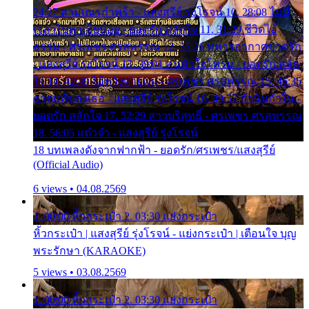
24:27 สามเณรกำพร้า - แสงสุรีย์ รุ่งโรจน์ 10. 28:08 ไม่มี
เวลาไปหาเมียน้อย - ยอดรัก สลักใจ 11. 31:29 ชีวิตไอ้
ธรรม - ศรเพชร ศรสุพรรณ 12. 35:26 ทหารอากาศขาดรัก
- แสงสุรีย์ รุ่งโรจน์ 13. 39:01 คนหัวใจโทรม - ยอดรัก สลัก
ใจ 14. 42:49 ไอ้หวังตายแน่ - ศรเพชร ศรสุพรรณ 15. 46:35
ธาตุแท้ของเธอ - แสงสุรีย์ รุ่งโรจน์ 16. 49:57 กำนันกำใน -
ยอดรัก สลักใจ 17. 52:29 สาวบริสุทธิ์ - ศรเพชร ศรสุพรรณ
18. 56:05 แต๋วจ๋า - แสงสุรีย์ รุ่งโรจน์
18 บทเพลงดังจากฟากฟ้า - ยอดรัก/ศรเพชร/แสงสุรีย์
(Official Audio)
6 views • 04.08.2569
1. 00:00 หิ้วกระเป๋า 2. 03:30 แย่งกระเป๋า
หิ้วกระเป๋า | แสงสุรีย์ รุ่งโรจน์ - แย่งกระเป๋า | เตือนใจ บุญ
พระรักษา (KARAOKE)
5 views • 03.08.2569
1. 00:00 หิ้วกระเป๋า 2. 03:30 แย่งกระเป๋า