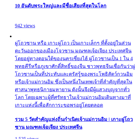
10 อันดับพระใหญ่และมีชื่อเสียงที่สุดในโลก
942 views
ผู่โถวซาน หรือ เกาะผู่โถว เป็นเกาะเล็กๆ ที่ตั้งอยู่ในส่วน
ตะวันออกของเมืองโจวซาน มณฑลเจ้อเจียง ประเทศจีน
โดยอยู่ทางตอนใต้ของนครเซี่ยงไฮ้ ผู่โถวซานเป็น 1 ใน 4
พุทธคีรีหรือภูเขาศักดิ์สิทธิ์ของจีน ชาวพุทธจีนเชื่อกันว่าผู่
โถวซานเป็นที่ประทับและตรัสรู้ของพระโพธิสัตว์กวนอิม
หรือเจ้าแม่กวนอิม ซึ่งเป็นหนึ่งในเทพเจ้าที่สำคัญที่สุดใน
ศาสนาพุทธนิกายมหายาน ดังนั้นจึงมีผู้แสวงบุญจากทั่ว
โลก โดยเฉพาะผู้ที่ศรัทธาในเจ้าแม่กวนอิมเดินทางมาที่
เกาะแห่งนี้เพื่อสักการะขอพรอยู่โดยตลอด
รวม 5 วัดสำคัญแห่งถิ่นกำเนิดเจ้าแม่กวนอิม | เกาะผู่โถว
ซาน มณฑลเจ้อเจียง ประเทศจีน
1,525 views