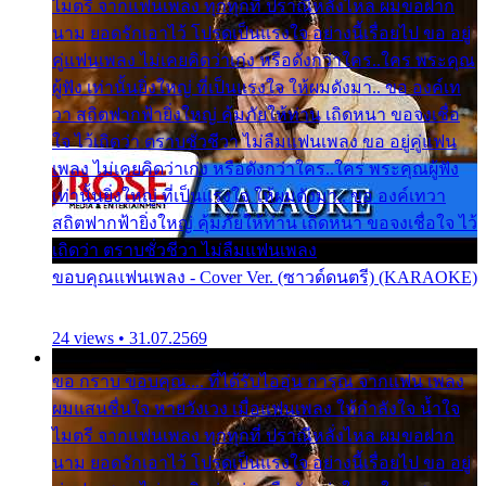
ไมตรี จากแฟนเพลง ทุกทุกที่ ปราณีหลั่งไหล ผมขอฝาก
นาม ยอดรักเอาไว้ โปรดเป็นแรงใจ อย่างนี้เรื่อยไป ขอ อยู่
คู่แฟนเพลง ไม่เคยคิดว่าเก่ง หรือดังกว่าใคร..ใคร พระคุณ
ผู้ฟัง เท่านั้นยิ่งใหญ่ ที่เป็นแรงใจ ให้ผมดังมา.. ขอ องค์เท
วา สถิตฟากฟ้ายิ่งใหญ่ คุ้มภัยให้ท่าน เถิดหนา ขอจงเชื่อ
ใจ ไว้เถิดว่า ตราบชั่วชีวา ไม่ลืมแฟนเพลง ขอ อยู่คู่แฟน
เพลง ไม่เคยคิดว่าเก่ง หรือดังกว่าใคร..ใคร พระคุณผู้ฟัง
เท่านั้นยิ่งใหญ่ ที่เป็นแรงใจ ให้ผมดังมา.. ขอ องค์เทวา
สถิตฟากฟ้ายิ่งใหญ่ คุ้มภัยให้ท่าน เถิดหนา ขอจงเชื่อใจ ไว้
เถิดว่า ตราบชั่วชีวา ไม่ลืมแฟนเพลง
ขอบคุณแฟนเพลง - Cover Ver. (ซาวด์ดนตรี) (KARAOKE)
24 views • 31.07.2569
ขอ กราบ ขอบคุณ.... ที่ได้รับไออุ่น การุณ จากแฟน เพลง
ผมแสนชื่นใจ หายวังเวง เมื่อแฟนเพลง ให้กำลังใจ น้ำใจ
ไมตรี จากแฟนเพลง ทุกทุกที่ ปราณีหลั่งไหล ผมขอฝาก
นาม ยอดรักเอาไว้ โปรดเป็นแรงใจ อย่างนี้เรื่อยไป ขอ อยู่