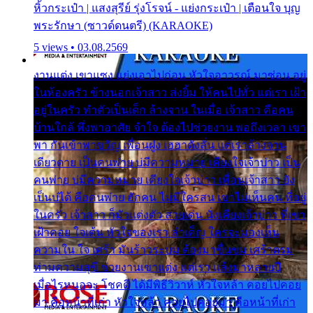
หิ้วกระเป๋า | แสงสุรีย์ รุ่งโรจน์ - แย่งกระเป๋า | เตือนใจ บุญ
พระรักษา (ซาวด์ดนตรี) (KARAOKE)
5 views • 03.08.2569
งานแต่ง เขาแซง แย่งเอาไปก่อน หัวใจอาวรณ์ มาซ่อน อยู่
ในห้องครัว ข้างนอกเจ้าสาว ส่งยิ้ม ให้คนไปทั่ว แต่เรา เฝ้า
อยู่ในครัว ทำตัวเป็นเด็ก ล้างจาน ในเมื่อ เจ้าสาว คือคน
บ้านใกล้ พึ่งพาอาศัย จำใจ ต้องไปช่วยงาน พอถึงเวลา เขา
พา กันเข้าพาขวัญ เพื่อนฝูง เฮฮาดังลั่น แต่เราล้างจาน
เดียวดาย เป็นคนพ่าย บ่มีความหมาย เคียงใจเจ้าบ่าว เป็น
คนพ่าย บ่มีความหมาย เคียงใจเจ้าบ่าว เพื่อนเจ้าสาว ยัง
เป็นบ่ได้ คือคนพ่าย ฮักคน ไม่มีใครสน เขาไม่เห็นคน ที่อยู่
ในครัว เจ้าสาว ก็มัวแต่งตัว สวยเด่น นั่งเคียงเจ้าบ่าว ที่เขา
เฝ้าคอย ใจเต้น หัวใจของเรา ลำเค็ญ ใครจะมองเห็น
ความใน ใจ เศร้า มันร้าวระบม ต้องมาขื่นขม เศร้าตรม
ท่ามความสุขี ช่วยงานเขาแต่ง แต่เรา แล้งมาหลายปี
เมื่อไรหนอจะ โชคดี ได้มีพิธีวิวาห์ หัวใจหล้า คอยไปคอย
มา คือหน้าที่เก่า หัวใจหล้า คอยไปคอยมา คือหน้าที่เก่า