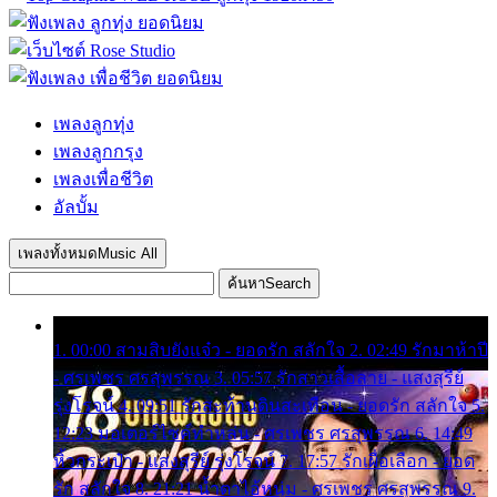
เพลงลูกทุ่ง
เพลงลูกกรุง
เพลงเพื่อชีวิต
อัลบั้ม
เพลงทั้งหมด
Music All
ค้นหา
Search
1. 00:00 สามสิบยังแจ๋ว - ยอดรัก สลักใจ 2. 02:49 รักมาห้าปี
- ศรเพชร ศรสุพรรณ 3. 05:57 รักสาวเสื้อลาย - แสงสุรีย์
รุ่งโรจน์ 4. 09:51 รักสะท้านดินสะเทือน - ยอดรัก สลักใจ 5.
12:23 มอเตอร์ไซค์ทำหล่น - ศรเพชร ศรสุพรรณ 6. 14:49
หิ้วกระเป๋า - แสงสุรีย์ รุ่งโรจน์ 7. 17:57 รักเผื่อเลือก - ยอด
รัก สลักใจ 8. 21:21 น้ำตาไอ้หนุ่ม - ศรเพชร ศรสุพรรณ 9.