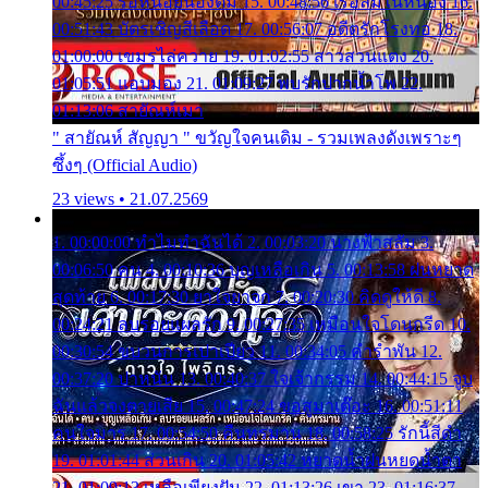
00:45:25 รอหน่อยน้องติ๋ม 15. 00:48:56 เรือล่มในหนอง 16.
00:51:43 บัตรเชิญสีเลือด 17. 00:56:07 อดีตรักโรงทอ 18.
01:00:00 เขมรไล่ควาย 19. 01:02:55 สาวสวนแตง 20.
01:05:51 แอบมอง 21. 01:09:27 พบรักปากน้ำโพ 22.
01:13:06 สายัณห์เมา
" สายัณห์ สัญญา " ขวัญใจคนเดิม - รวมเพลงดังเพราะๆ
ซึ้งๆ (Official Audio)
23 views • 21.07.2569
1. 00:00:00 ทำไมทำฉันได้ 2. 00:03:20 นางฟ้าสลัม 3.
00:06:50 คน 4. 00:10:36 บุญเหลือเกิน 5. 00:13:58 ฝนหยาด
สุดท้าย 6. 00:17:30 ยาใจยาจก 7. 00:20:30 คิดดูให้ดี 8.
00:24:21 ลบรอยแผลรัก 9. 00:27:35 เหมือนใจโดนกรีด 10.
00:30:54 ขบวนการเปาเปียว 11. 00:34:05 คำรำพัน 12.
00:37:20 ปาหนัน 13. 00:40:37 ใจเจ้ากรรม 14. 00:44:15 จูบ
ฉันแล้วจงตายเสีย 15. 00:47:24 ขอสูมาเต๊อะ 16. 00:51:11
คนใจมาร 17. 00:54:50 คืนทรมาน 18. 00:58:25 รักนี้สีดำ
19. 01:01:44 ส่วนเกิน 20. 01:05:42 หยาดน้ำฝนหยดน้ำตา
21. 01:09:13 เหลือเพียงฝัน 22. 01:13:26 เขา 23. 01:16:37