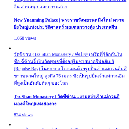
จีน สวนสนุก และการแสดง
New Yuanming Palace | พระราชวังหยวนหมิงใหม่ ความ
ยิ่งใหญ่แห่งประวัติศาสตร์ มณฑลกวางตุ้ง ประเทศจีน
1,068 views
วัดซีซ่าน (Tsz Shan Monastery / 慈山寺) หรือที่รู้จักกันใน
ชื่อ ฉี่ซ้านจี๋ เป็นวัดพุทธที่ตั้งอยู่ริมชายหาดรีพัลส์เบย์
(Repulse Bay) ในฮ่องกง โดดเด่นด้วยรูปปั้นเจ้าแม่กวนอิมสี
ขาวขนาดใหญ่ สูงถึง 76 เมตร ซึ่งเป็นรูปปั้นเจ้าแม่กวนอิม
ที่สูงเป็นอันดับต้นๆ ของโลก
Tsz Shan Monastery | วัดซีซ่าน…งามสง่าเจ้าแม่กวนอิ
มองค์ใหญ่แห่งฮ่องกง
824 views