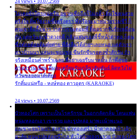
24 views • 10.07.2569
ไม่เคยรักใครแน่หรือ อยากเชื่อถือก็ไม่กล้า ติ๋มใช่คนสวย
ตรึงใจ ติ๋มใช่งามซึ้งตรึงตรา พี่หรือจะมาหมายร่วมชีวี ก็
คนเขาลืออื้อฉาว ว่าสาวๆรุมตอมพี่ ติ๋มอยากรับรักเหมือน
กัน แต่หวั่นจะช้ำดวงฤดี กลัวแฟนของพี่ชี้หน้าด่าทอ ก็คน
ชื่อต๋อยต้อยตุ้มตุ๋ยต่าย พี่ยังลืมได้ง่ายๆเลยหนอ แค่ตัวเรา
สาวบ้านนา แสนจะซอมซ่อ ขืนรักขืนรอคงช้ำสักวัน ถ้า
จริงเหมือนคำพร่ำเฉลย พี่อย่าเฉยรีบมาหมั้น ถ้าพี่สู่ขอ
ตามธรรมเนียม ติ๋มจะเตรียมรับเกลียวสัมพันธ์ ผิดหวังไม่
หวั่นขอยอมได้เคียง
รักติ๋มแน่หรือ - หงษ์ทอง ดาวอุดร (KARAOKE)
24 views • 10.07.2569
บัวทองโศก เพราะเป็นโรครักรุม ในอกกลัดกลุ้ม โดนแฟน
หนุ่มหลอกเอา เขารวย และรูปหล่อ มาพะเน้าพะนอ
ออเซาะจนใจเบา สงสาร บัวทองเศร้า น้ำตาคลอเบ้า เฝ้า
อาลัย หนุ่มรูปหล่อหนีไกล หัวใจบัวทองระรวย บัวทองโศก