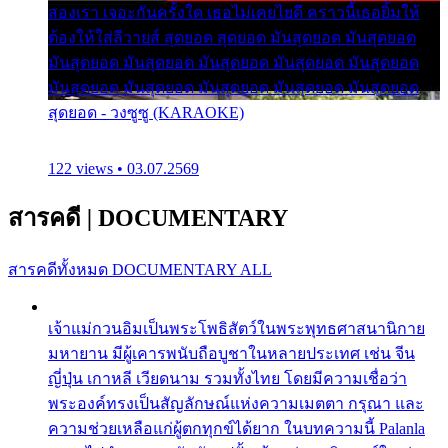
สองเรา เจอะกันครั้งใด เธอไม่เคยไยดี คราวนี้เธอยิ้มให้
ต้องให้ใส่ลีวายส์ สุดยอด สุดยอด มันสุดยอด มันสุดยอด
มันสุดยอด มันสุดยอด มันสุดยอด มันสุดยอด มันสุดยอด
มันสุดยอด มันสุดยอด มันสุดยอด มันสุดยอด มันสุดยอด
สุดยอด - วงซูซู (KARAOKE)
122 views • 03.07.2569
สารคดี
|
DOCUMENTARY
สารคดีทั้งหมด
DOCUMENTARY ALL
เจ้าแม่กวนอิมเป็นพระโพธิสัตว์ในพระพุทธศาสนานิกาย
มหายาน มีผู้เคารพนับถือบูชาในหลายประเทศ เช่น จีน
ญี่ปุ่น เกาหลี เวียดนาม รวมทั้งไทย โดยมีความเชื่อว่า
พระองค์ทรงเป็นสัญลักษณ์แห่งความเมตตา กรุณา และ
ความช่วยเหลือแก่ผู้ตกทุกข์ได้ยาก ในบทความนี้ Palanla