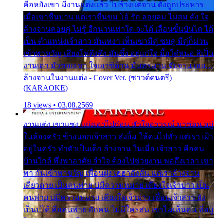
คือหยังเขา มีงานแต่งแล้ว ไปล้างแต่จาน ดั่งถูกประหาร
เมื่อเขาชื่นบาน แต่เราขื่นขม โอ้ รัก ลอยลม ไม่สม ดัง ใจ
ล้างจานคอยคู่ ไม่รู้ อีกนานเท่าใด จะได้ เลื่อนขั้นบันได ได้
เป็น ตำแหน่งเจ้าสาว มันเหงา เห็นเขามีคู่ ซมดู มีคู่ก็ม่วน
เข้าพาขวัญ เสียงโห่ตึงตึง มันซึ้ง อยู่แก่ใจ มื้อใด๋หนอ สิเป็น
งานเฮา มัวซอยเขา ใจเฮาซิด้าน มันทรมาน จับจาน เอย…
ล้างจานในงานแต่ง - Cover Ver. (ซาวด์ดนตรี)
(KARAOKE)
18 views • 03.08.2569
งานแต่ง เขาแซง แย่งเอาไปก่อน หัวใจอาวรณ์ มาซ่อน อยู่
ในห้องครัว ข้างนอกเจ้าสาว ส่งยิ้ม ให้คนไปทั่ว แต่เรา เฝ้า
อยู่ในครัว ทำตัวเป็นเด็ก ล้างจาน ในเมื่อ เจ้าสาว คือคน
บ้านใกล้ พึ่งพาอาศัย จำใจ ต้องไปช่วยงาน พอถึงเวลา เขา
พา กันเข้าพาขวัญ เพื่อนฝูง เฮฮาดังลั่น แต่เราล้างจาน
เดียวดาย เป็นคนพ่าย บ่มีความหมาย เคียงใจเจ้าบ่าว เป็น
คนพ่าย บ่มีความหมาย เคียงใจเจ้าบ่าว เพื่อนเจ้าสาว ยัง
เป็นบ่ได้ คือคนพ่าย ฮักคน ไม่มีใครสน เขาไม่เห็นคน ที่อยู่