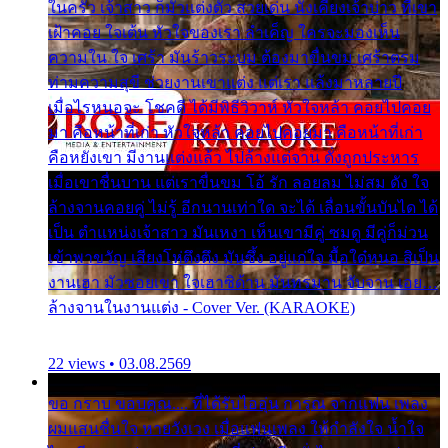
ในครัว เจ้าสาว ก็มัวแต่งตัว สวยเด่น นั่งเคียงเจ้าบ่าว ที่เขา
เฝ้าคอย ใจเต้น หัวใจของเรา ลำเค็ญ ใครจะมองเห็น
ความใน ใจ เศร้า มันร้าวระบม ต้องมาขื่นขม เศร้าตรม
ท่ามความสุขี ช่วยงานเขาแต่ง แต่เรา แล้งมาหลายปี
เมื่อไรหนอจะ โชคดี ได้มีพิธีวิวาห์ หัวใจหล้า คอยไปคอย
มา คือหน้าที่เก่า หัวใจหล้า คอยไปคอยมา คือหน้าที่เก่า
คือหยังเขา มีงานแต่งแล้ว ไปล้างแต่จาน ดั่งถูกประหาร
เมื่อเขาชื่นบาน แต่เราขื่นขม โอ้ รัก ลอยลม ไม่สม ดัง ใจ
ล้างจานคอยคู่ ไม่รู้ อีกนานเท่าใด จะได้ เลื่อนขั้นบันได ได้
เป็น ตำแหน่งเจ้าสาว มันเหงา เห็นเขามีคู่ ซมดู มีคู่ก็ม่วน
เข้าพาขวัญ เสียงโห่ตึงตึง มันซึ้ง อยู่แก่ใจ มื้อใด๋หนอ สิเป็น
งานเฮา มัวซอยเขา ใจเฮาซิด้าน มันทรมาน จับจาน เอย…
ล้างจานในงานแต่ง - Cover Ver. (KARAOKE)
22 views • 03.08.2569
ขอ กราบ ขอบคุณ.... ที่ได้รับไออุ่น การุณ จากแฟน เพลง
ผมแสนชื่นใจ หายวังเวง เมื่อแฟนเพลง ให้กำลังใจ น้ำใจ