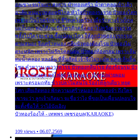
ออเซาะจนใจเบา สงสาร บัวทองเศร้า น้ำตาคลอเบ้า เฝ้า
อาลัย หนุ่มรูปหล่อหนีไกล หัวใจบัวทองระรวย บัวทองโศก
เพราะเป็นโรครักจาง ชีวิตเคว้งคว้าง เมื่อรักห่างร้างไกล
แม่ก็บอก พ่อก็สั่งจะรักใครสักครั้ง อย่าไปหวังความรวย
พลั้งไปใครจะช่วย ซื้อเปลมาไกว ให้ลูกบัวทอง เวรกรรม
ตามสนอง จึงเศร้าหมอง กลีบบัวทองต้องโรย บัวทองไม่
ตระหนัก เพราะไม่รักโคลนตม บัวทองท้องกลม เพราะลืม
ตมน้ำคลอง หลงลิ้น ที่สิ้นสัตย์ เจ้าจึงไม่ระมัด หลงกลิ่นลิ้น
โชย คำหวาน เขาวาดโรย บัวทองกลีบโรย ต้องร้อนรุม บัว
มาบานก่อนตูม ดุจไฟสุมร้อนรุมอุรา บัวทองผ่ายผอม
เพราะตรอมฤทัย ข้าวปลาไม่สนใจ ร้องไห้ลูกเดียว หยุด
โศก เสียเถิดทอง พักความเศร้าหมอง เถิดทองจ๋า ถึงใคร
เขาจะว่า ลูกเจ้าเกิดมา จะชื่อว่าไง พี่ขอเป็นเพื่อนปลอบใจ
จะตั้งชื่อให้ ว่าไอ้บังเอิญ
บัวทองร้องไห้ - เทพพร เพชรอุบล(KARAOKE)
109 views • 06.07.2569