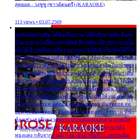
สุดยอด - วงซูซู (ซาวด์ดนตรี) (KARAOKE)
113 views • 03.07.2569
พ่อส่งเงินสามพัน ให้ฉันเรียนราม ได้อีกสักสามพัน ฉันคง
บ๊าย บาย จะไปซื้อกางเกงยีนส์ ลีวายส์มาใส่ เพราะเราเป็น
เด็กใต้ ลีวายส์อย่างเดียว อยากจะโชว์ถึงหิวโซ เด็กใต้ก็ไม่
หวั่น ตกตัวละหลายพัน กัดฟันซื้อมา ให้เด็กเทพเหลียวมอง
และต้องรู้ว่า เด็กใต้ไม่ธรรมดา แต่สุดยอด เดินโยกย้ายเย
ยวน กวนโอ๊ยพอได้ เพราะว่านุ่งลีวายส์ ตัวใหม่ใส่มา เดิน
เข้ามหาลัย จิ๊กโก๊มองหน้า ท่าจะมีปัญหา ไม่พอใจ ได้เป็น
เรื่องแน่นอน แต่ฉันไม่หวั่น เลยแหลงใต้ถามมัน ว่ามัน
พรั่นพรือ มันตอบว่าไม่พรื่อ เปลี่ยนเป็นยิ้มให้ เจอะเด็กใต้
ด้วยกัน ก็เลยรอด สุดยอด สุดยอด สุดยอด มันสุดยอด สุด
ยอด สุดยอด สุดยอด มันสุดยอด แอบหลงรักสาวราม ที่พัก
ห้องเช่า เธอผิวขาวผมยาว ปากแดงแหลงกลาง ถูกสเป็ก
จริงเธอ อยู่ห้องข้างข้าง อยากเข้าไปแหลงกลาง กลัว
ทองแดง กลับจากรามมาเจอ เธอมาซื้อข้าว แต่ก่อนนั้น