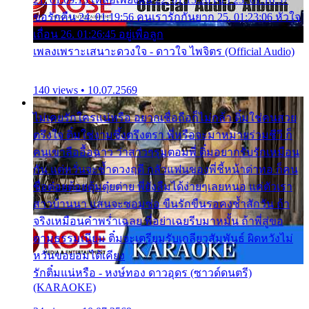
ขอรักคืน 24. 01:19:56 คนเรารักกันยาก 25. 01:23:06 หัวใจ
เถื่อน 26. 01:26:45 อยู่เพื่อลูก
เพลงเพราะเสนาะดวงใจ - ดาวใจ ไพจิตร (Official Audio)
140 views • 10.07.2569
ไม่เคยรักใครแน่หรือ อยากเชื่อถือก็ไม่กล้า ติ๋มใช่คนสวย
ตรึงใจ ติ๋มใช่งามซึ้งตรึงตรา พี่หรือจะมาหมายร่วมชีวี ก็
คนเขาลืออื้อฉาว ว่าสาวๆรุมตอมพี่ ติ๋มอยากรับรักเหมือน
กัน แต่หวั่นจะช้ำดวงฤดี กลัวแฟนของพี่ชี้หน้าด่าทอ ก็คน
ชื่อต๋อยต้อยตุ้มตุ๋ยต่าย พี่ยังลืมได้ง่ายๆเลยหนอ แค่ตัวเรา
สาวบ้านนา แสนจะซอมซ่อ ขืนรักขืนรอคงช้ำสักวัน ถ้า
จริงเหมือนคำพร่ำเฉลย พี่อย่าเฉยรีบมาหมั้น ถ้าพี่สู่ขอ
ตามธรรมเนียม ติ๋มจะเตรียมรับเกลียวสัมพันธ์ ผิดหวังไม่
หวั่นขอยอมได้เคียง
รักติ๋มแน่หรือ - หงษ์ทอง ดาวอุดร (ซาวด์ดนตรี)
(KARAOKE)