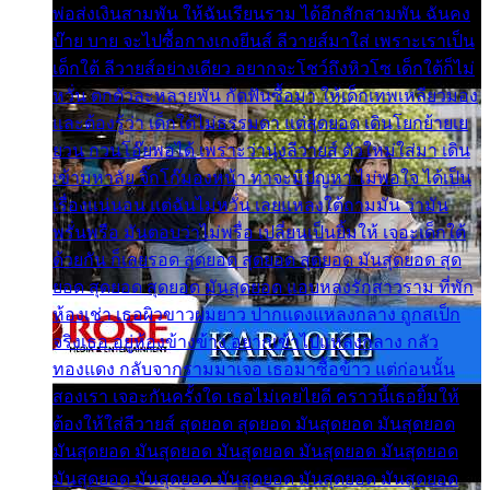
พ่อส่งเงินสามพัน ให้ฉันเรียนราม ได้อีกสักสามพัน ฉันคง
บ๊าย บาย จะไปซื้อกางเกงยีนส์ ลีวายส์มาใส่ เพราะเราเป็น
เด็กใต้ ลีวายส์อย่างเดียว อยากจะโชว์ถึงหิวโซ เด็กใต้ก็ไม่
หวั่น ตกตัวละหลายพัน กัดฟันซื้อมา ให้เด็กเทพเหลียวมอง
และต้องรู้ว่า เด็กใต้ไม่ธรรมดา แต่สุดยอด เดินโยกย้ายเย
ยวน กวนโอ๊ยพอได้ เพราะว่านุ่งลีวายส์ ตัวใหม่ใส่มา เดิน
เข้ามหาลัย จิ๊กโก๊มองหน้า ท่าจะมีปัญหา ไม่พอใจ ได้เป็น
เรื่องแน่นอน แต่ฉันไม่หวั่น เลยแหลงใต้ถามมัน ว่ามัน
พรั่นพรือ มันตอบว่าไม่พรื่อ เปลี่ยนเป็นยิ้มให้ เจอะเด็กใต้
ด้วยกัน ก็เลยรอด สุดยอด สุดยอด สุดยอด มันสุดยอด สุด
ยอด สุดยอด สุดยอด มันสุดยอด แอบหลงรักสาวราม ที่พัก
ห้องเช่า เธอผิวขาวผมยาว ปากแดงแหลงกลาง ถูกสเป็ก
จริงเธอ อยู่ห้องข้างข้าง อยากเข้าไปแหลงกลาง กลัว
ทองแดง กลับจากรามมาเจอ เธอมาซื้อข้าว แต่ก่อนนั้น
สองเรา เจอะกันครั้งใด เธอไม่เคยไยดี คราวนี้เธอยิ้มให้
ต้องให้ใส่ลีวายส์ สุดยอด สุดยอด มันสุดยอด มันสุดยอด
มันสุดยอด มันสุดยอด มันสุดยอด มันสุดยอด มันสุดยอด
มันสุดยอด มันสุดยอด มันสุดยอด มันสุดยอด มันสุดยอด