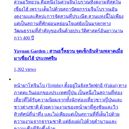
สวนอวี้หยวน คือหนึ่งในสวนจีนโบราณที่งดงามที่สุดใน
เซี่ยงไฮ้ เพราะเต็มไปด้วยสถาปัตยกรรมจีนโบราณอัน
งดงามและศิลปะการจัดสวนที่ประณีต สวนแห่งนี้ไม่เพียง
แต่เป็นสถานที่พักผ่อนหย่อนใจแต่ยังเป็นมรดกทาง
วัฒนธรรมที่สำคัญของจีนด้วยประวัติศาสตร์อันยาวนาน
กว่า 400 ปี
Yuyuan Garden : สวนอวี้หยวน จุดเช็กอินห้ามพลาดเมื่อ
มาเซี่ยงไฮ้ ประเทศจีน
1,302 views
หน้าผาโทจินโบ (Tojinbo) ตั้งอยู่ในจังหวัดฟุกุอิ (Fukui) ทาง
ภาคตะวันออกของประเทศญี่ปุ่น เป็นหนึ่งในสถานที่ท่อง
เที่ยวที่ได้รับความนิยมจากทั้งนักท่องเที่ยวชาวญี่ปุ่นและ
ชาวต่างชาติ ด้วยความงามของหน้าผาที่สูงชันและวิว
ทิวทัศน์ที่น่าทึ่ง และไม่เพียงแต่เป็นสถานที่ที่เต็มไปด้วย
ความงามจากธรรมชาติ แต่ยังแฝงไปด้วยตำนานและ
ความเชื่อที่ลึกซึ้งด้วย