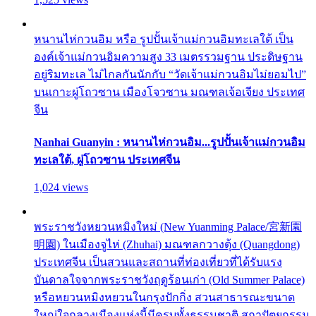
หนานไห่กวนอิม หรือ รูปปั้นเจ้าแม่กวนอิมทะเลใต้ เป็น
องค์เจ้าแม่กวนอิมความสูง 33 เมตรรวมฐาน ประดิษฐาน
อยู่ริมทะเล ไม่ไกลกันนักกับ “วัดเจ้าแม่กวนอิมไม่ยอมไป”
บนเกาะผู่โถวซาน เมืองโจวซาน มณฑลเจ้อเจียง ประเทศ
จีน
Nanhai Guanyin : หนานไห่กวนอิม...รูปปั้นเจ้าแม่กวนอิม
ทะเลใต้, ผู่โถวซาน ประเทศจีน
1,024 views
พระราชวังหยวนหมิงใหม่ (New Yuanming Palace/宮新園
明園) ในเมืองจูไห่ (Zhuhai) มณฑลกวางตุ้ง (Quangdong)
ประเทศจีน เป็นสวนและสถานที่ท่องเที่ยวที่ได้รับแรง
บันดาลใจจากพระราชวังฤดูร้อนเก่า (Old Summer Palace)
หรือหยวนหมิงหยวนในกรุงปักกิ่ง สวนสาธารณะขนาด
ใหญ่ใจกลางเมืองแห่งนี้มีครบทั้งธรรมชาติ สถาปัตยกรรม