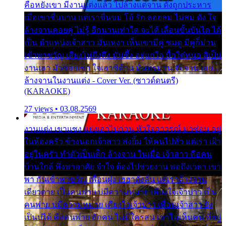
คือหยังเขา มีงานแต่งแล้ว ไปล้างแต่จาน ดั่งถูกประหาร
เมื่อเขาชื่นบาน แต่เราขื่นขม โอ้ รัก ลอยลม ไม่สม ดัง ใจ
ล้างจานคอยคู่ ไม่รู้ อีกนานเท่าใด จะได้ เลื่อนขั้นบันได ได้
เป็น ตำแหน่งเจ้าสาว มันเหงา เห็นเขามีคู่ ซมดู มีคู่ก็ม่วน
เข้าพาขวัญ เสียงโห่ตึงตึง มันซึ้ง อยู่แก่ใจ มื้อใด๋หนอ สิเป็น
งานเฮา มัวซอยเขา ใจเฮาซิด้าน มันทรมาน จับจาน เอย…
ล้างจานในงานแต่ง - Cover Ver. (ซาวด์ดนตรี)
(KARAOKE)
27 views • 03.08.2569
งานแต่ง เขาแซง แย่งเอาไปก่อน หัวใจอาวรณ์ มาซ่อน อยู่
ในห้องครัว ข้างนอกเจ้าสาว ส่งยิ้ม ให้คนไปทั่ว แต่เรา เฝ้า
อยู่ในครัว ทำตัวเป็นเด็ก ล้างจาน ในเมื่อ เจ้าสาว คือคน
บ้านใกล้ พึ่งพาอาศัย จำใจ ต้องไปช่วยงาน พอถึงเวลา เขา
พา กันเข้าพาขวัญ เพื่อนฝูง เฮฮาดังลั่น แต่เราล้างจาน
เดียวดาย เป็นคนพ่าย บ่มีความหมาย เคียงใจเจ้าบ่าว เป็น
คนพ่าย บ่มีความหมาย เคียงใจเจ้าบ่าว เพื่อนเจ้าสาว ยัง
เป็นบ่ได้ คือคนพ่าย ฮักคน ไม่มีใครสน เขาไม่เห็นคน ที่อยู่