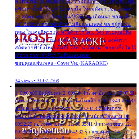
คู่แฟนเพลง ไม่เคยคิดว่าเก่ง หรือดังกว่าใคร..ใคร พระคุณ
ผู้ฟัง เท่านั้นยิ่งใหญ่ ที่เป็นแรงใจ ให้ผมดังมา.. ขอ องค์เท
วา สถิตฟากฟ้ายิ่งใหญ่ คุ้มภัยให้ท่าน เถิดหนา ขอจงเชื่อ
ใจ ไว้เถิดว่า ตราบชั่วชีวา ไม่ลืมแฟนเพลง ขอ อยู่คู่แฟน
เพลง ไม่เคยคิดว่าเก่ง หรือดังกว่าใคร..ใคร พระคุณผู้ฟัง
เท่านั้นยิ่งใหญ่ ที่เป็นแรงใจ ให้ผมดังมา.. ขอ องค์เทวา
สถิตฟากฟ้ายิ่งใหญ่ คุ้มภัยให้ท่าน เถิดหนา ขอจงเชื่อใจ ไว้
เถิดว่า ตราบชั่วชีวา ไม่ลืมแฟนเพลง
ขอบคุณแฟนเพลง - Cover Ver. (KARAOKE)
34 views • 31.07.2569
1. 00:00:00 ยินดีรับเดน 2. 00:03:44 น้ำตาอีสาน 3. 00:07:51
กิ่งทองใบหยก 4. 00:10:35 น้ำนิ่งไหลลึก 5. 00:13:49 ลานรัก
ลานเท 6. 00:17:06 จำใจจาก 7. 00:20:53 คืนฝนตก 8.
00:25:16 น้ำลงเดือนยี่ 9. 00:28:47 โสนน้อยเรือนงาม 10.
00:32:29 ตอไม้ที่ตายแล้ว 11. 00:35:41 น้ำกรดแช่เย็น 12.
00:39:08 อยากฟังซ้ำ 13. 00:42:32 รู้ว่าเขาหลอก 14.