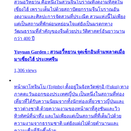
สวนอวี้หยวน คือหนึ่งในสวนจีนโบราณที่งดงามที่สุดใน
เซี่ยงไฮ้ เพราะเต็มไปด้วยสถาปัตยกรรมจีนโบราณอัน
งดงามและศิลปะการจัดสวนที่ประณีต สวนแห่งนี้ไม่เพียง
แต่เป็นสถานที่พักผ่อนหย่อนใจแต่ยังเป็นมรดกทาง
วัฒนธรรมที่สำคัญของจีนด้วยประวัติศาสตร์อันยาวนาน
กว่า 400 ปี
Yuyuan Garden : สวนอวี้หยวน จุดเช็กอินห้ามพลาดเมื่อ
มาเซี่ยงไฮ้ ประเทศจีน
1,306 views
หน้าผาโทจินโบ (Tojinbo) ตั้งอยู่ในจังหวัดฟุกุอิ (Fukui) ทาง
ภาคตะวันออกของประเทศญี่ปุ่น เป็นหนึ่งในสถานที่ท่อง
เที่ยวที่ได้รับความนิยมจากทั้งนักท่องเที่ยวชาวญี่ปุ่นและ
ชาวต่างชาติ ด้วยความงามของหน้าผาที่สูงชันและวิว
ทิวทัศน์ที่น่าทึ่ง และไม่เพียงแต่เป็นสถานที่ที่เต็มไปด้วย
ความงามจากธรรมชาติ แต่ยังแฝงไปด้วยตำนานและ
ความเชื่อที่ลึกซึ้งด้วย