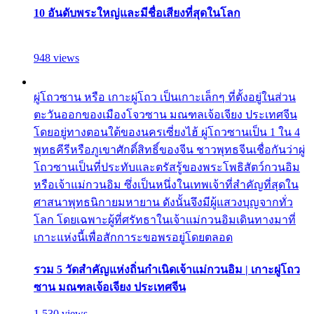
10 อันดับพระใหญ่และมีชื่อเสียงที่สุดในโลก
948 views
ผู่โถวซาน หรือ เกาะผู่โถว เป็นเกาะเล็กๆ ที่ตั้งอยู่ในส่วน
ตะวันออกของเมืองโจวซาน มณฑลเจ้อเจียง ประเทศจีน
โดยอยู่ทางตอนใต้ของนครเซี่ยงไฮ้ ผู่โถวซานเป็น 1 ใน 4
พุทธคีรีหรือภูเขาศักดิ์สิทธิ์ของจีน ชาวพุทธจีนเชื่อกันว่าผู่
โถวซานเป็นที่ประทับและตรัสรู้ของพระโพธิสัตว์กวนอิม
หรือเจ้าแม่กวนอิม ซึ่งเป็นหนึ่งในเทพเจ้าที่สำคัญที่สุดใน
ศาสนาพุทธนิกายมหายาน ดังนั้นจึงมีผู้แสวงบุญจากทั่ว
โลก โดยเฉพาะผู้ที่ศรัทธาในเจ้าแม่กวนอิมเดินทางมาที่
เกาะแห่งนี้เพื่อสักการะขอพรอยู่โดยตลอด
รวม 5 วัดสำคัญแห่งถิ่นกำเนิดเจ้าแม่กวนอิม | เกาะผู่โถว
ซาน มณฑลเจ้อเจียง ประเทศจีน
1,530 views