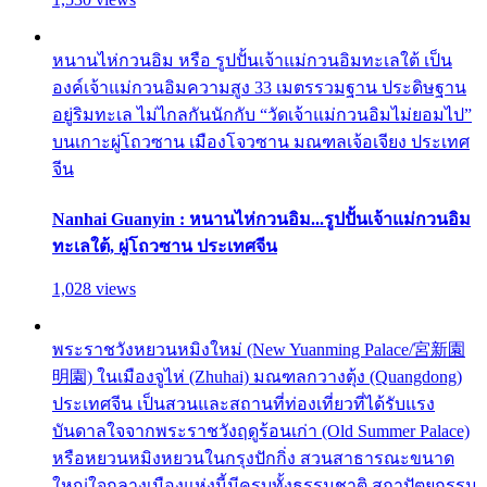
หนานไห่กวนอิม หรือ รูปปั้นเจ้าแม่กวนอิมทะเลใต้ เป็น
องค์เจ้าแม่กวนอิมความสูง 33 เมตรรวมฐาน ประดิษฐาน
อยู่ริมทะเล ไม่ไกลกันนักกับ “วัดเจ้าแม่กวนอิมไม่ยอมไป”
บนเกาะผู่โถวซาน เมืองโจวซาน มณฑลเจ้อเจียง ประเทศ
จีน
Nanhai Guanyin : หนานไห่กวนอิม...รูปปั้นเจ้าแม่กวนอิม
ทะเลใต้, ผู่โถวซาน ประเทศจีน
1,028 views
พระราชวังหยวนหมิงใหม่ (New Yuanming Palace/宮新園
明園) ในเมืองจูไห่ (Zhuhai) มณฑลกวางตุ้ง (Quangdong)
ประเทศจีน เป็นสวนและสถานที่ท่องเที่ยวที่ได้รับแรง
บันดาลใจจากพระราชวังฤดูร้อนเก่า (Old Summer Palace)
หรือหยวนหมิงหยวนในกรุงปักกิ่ง สวนสาธารณะขนาด
ใหญ่ใจกลางเมืองแห่งนี้มีครบทั้งธรรมชาติ สถาปัตยกรรม