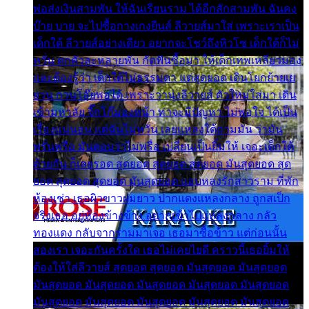
พ่อส่งเงินสามพัน ให้ฉันเรียนราม ได้อีกสักสามพัน ฉันคง
บ๊าย บาย จะไปซื้อกางเกงยีนส์ ลีวายส์มาใส่ เพราะเราเป็น
เด็กใต้ ลีวายส์อย่างเดียว อยากจะโชว์ถึงหิวโซ เด็กใต้ก็ไม่
หวั่น ตกตัวละหลายพัน กัดฟันซื้อมา ให้เด็กเทพเหลียวมอง
และต้องรู้ว่า เด็กใต้ไม่ธรรมดา แต่สุดยอด เดินโยกย้ายเย
ยวน กวนโอ๊ยพอได้ เพราะว่านุ่งลีวายส์ ตัวใหม่ใส่มา เดิน
เข้ามหาลัย จิ๊กโก๊มองหน้า ท่าจะมีปัญหา ไม่พอใจ ได้เป็น
เรื่องแน่นอน แต่ฉันไม่หวั่น เลยแหลงใต้ถามมัน ว่ามัน
พรั่นพรือ มันตอบว่าไม่พรื่อ เปลี่ยนเป็นยิ้มให้ เจอะเด็กใต้
ด้วยกัน ก็เลยรอด สุดยอด สุดยอด สุดยอด มันสุดยอด สุด
ยอด สุดยอด สุดยอด มันสุดยอด แอบหลงรักสาวราม ที่พัก
ห้องเช่า เธอผิวขาวผมยาว ปากแดงแหลงกลาง ถูกสเป็ก
จริงเธอ อยู่ห้องข้างข้าง อยากเข้าไปแหลงกลาง กลัว
ทองแดง กลับจากรามมาเจอ เธอมาซื้อข้าว แต่ก่อนนั้น
สองเรา เจอะกันครั้งใด เธอไม่เคยไยดี คราวนี้เธอยิ้มให้
ต้องให้ใส่ลีวายส์ สุดยอด สุดยอด มันสุดยอด มันสุดยอด
มันสุดยอด มันสุดยอด มันสุดยอด มันสุดยอด มันสุดยอด
มันสุดยอด มันสุดยอด มันสุดยอด มันสุดยอด มันสุดยอด