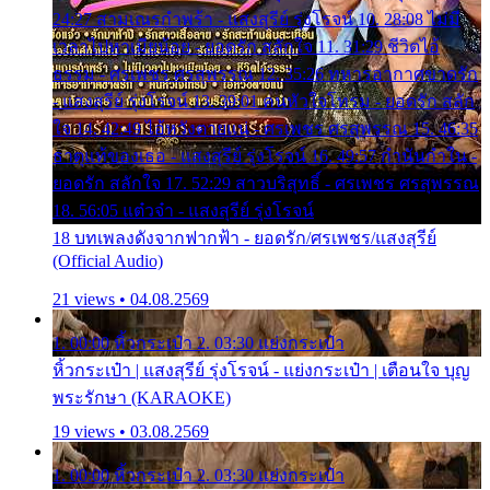
24:27 สามเณรกำพร้า - แสงสุรีย์ รุ่งโรจน์ 10. 28:08 ไม่มี
เวลาไปหาเมียน้อย - ยอดรัก สลักใจ 11. 31:29 ชีวิตไอ้
ธรรม - ศรเพชร ศรสุพรรณ 12. 35:26 ทหารอากาศขาดรัก
- แสงสุรีย์ รุ่งโรจน์ 13. 39:01 คนหัวใจโทรม - ยอดรัก สลัก
ใจ 14. 42:49 ไอ้หวังตายแน่ - ศรเพชร ศรสุพรรณ 15. 46:35
ธาตุแท้ของเธอ - แสงสุรีย์ รุ่งโรจน์ 16. 49:57 กำนันกำใน -
ยอดรัก สลักใจ 17. 52:29 สาวบริสุทธิ์ - ศรเพชร ศรสุพรรณ
18. 56:05 แต๋วจ๋า - แสงสุรีย์ รุ่งโรจน์
18 บทเพลงดังจากฟากฟ้า - ยอดรัก/ศรเพชร/แสงสุรีย์
(Official Audio)
21 views • 04.08.2569
1. 00:00 หิ้วกระเป๋า 2. 03:30 แย่งกระเป๋า
หิ้วกระเป๋า | แสงสุรีย์ รุ่งโรจน์ - แย่งกระเป๋า | เตือนใจ บุญ
พระรักษา (KARAOKE)
19 views • 03.08.2569
1. 00:00 หิ้วกระเป๋า 2. 03:30 แย่งกระเป๋า