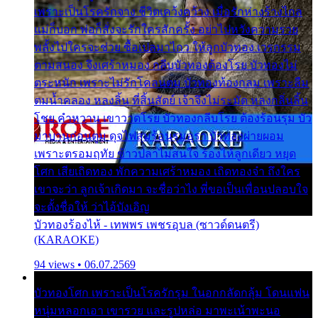
เพราะเป็นโรครักจาง ชีวิตเคว้งคว้าง เมื่อรักห่างร้างไกล
แม่ก็บอก พ่อก็สั่งจะรักใครสักครั้ง อย่าไปหวังความรวย
พลั้งไปใครจะช่วย ซื้อเปลมาไกว ให้ลูกบัวทอง เวรกรรม
ตามสนอง จึงเศร้าหมอง กลีบบัวทองต้องโรย บัวทองไม่
ตระหนัก เพราะไม่รักโคลนตม บัวทองท้องกลม เพราะลืม
ตมน้ำคลอง หลงลิ้น ที่สิ้นสัตย์ เจ้าจึงไม่ระมัด หลงกลิ่นลิ้น
โชย คำหวาน เขาวาดโรย บัวทองกลีบโรย ต้องร้อนรุม บัว
มาบานก่อนตูม ดุจไฟสุมร้อนรุมอุรา บัวทองผ่ายผอม
เพราะตรอมฤทัย ข้าวปลาไม่สนใจ ร้องไห้ลูกเดียว หยุด
โศก เสียเถิดทอง พักความเศร้าหมอง เถิดทองจ๋า ถึงใคร
เขาจะว่า ลูกเจ้าเกิดมา จะชื่อว่าไง พี่ขอเป็นเพื่อนปลอบใจ
จะตั้งชื่อให้ ว่าไอ้บังเอิญ
บัวทองร้องไห้ - เทพพร เพชรอุบล (ซาวด์ดนตรี)
(KARAOKE)
94 views • 06.07.2569
บัวทองโศก เพราะเป็นโรครักรุม ในอกกลัดกลุ้ม โดนแฟน
หนุ่มหลอกเอา เขารวย และรูปหล่อ มาพะเน้าพะนอ