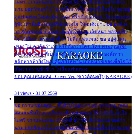
ไมตรี จากแฟนเพลง ทุกทุกที่ ปราณีหลั่งไหล ผมขอฝาก
นาม ยอดรักเอาไว้ โปรดเป็นแรงใจ อย่างนี้เรื่อยไป ขอ อยู่
คู่แฟนเพลง ไม่เคยคิดว่าเก่ง หรือดังกว่าใคร..ใคร พระคุณ
ผู้ฟัง เท่านั้นยิ่งใหญ่ ที่เป็นแรงใจ ให้ผมดังมา.. ขอ องค์เท
วา สถิตฟากฟ้ายิ่งใหญ่ คุ้มภัยให้ท่าน เถิดหนา ขอจงเชื่อ
ใจ ไว้เถิดว่า ตราบชั่วชีวา ไม่ลืมแฟนเพลง ขอ อยู่คู่แฟน
เพลง ไม่เคยคิดว่าเก่ง หรือดังกว่าใคร..ใคร พระคุณผู้ฟัง
เท่านั้นยิ่งใหญ่ ที่เป็นแรงใจ ให้ผมดังมา.. ขอ องค์เทวา
สถิตฟากฟ้ายิ่งใหญ่ คุ้มภัยให้ท่าน เถิดหนา ขอจงเชื่อใจ ไว้
เถิดว่า ตราบชั่วชีวา ไม่ลืมแฟนเพลง
ขอบคุณแฟนเพลง - Cover Ver. (ซาวด์ดนตรี) (KARAOKE)
34 views • 31.07.2569
ขอ กราบ ขอบคุณ.... ที่ได้รับไออุ่น การุณ จากแฟน เพลง
ผมแสนชื่นใจ หายวังเวง เมื่อแฟนเพลง ให้กำลังใจ น้ำใจ
ไมตรี จากแฟนเพลง ทุกทุกที่ ปราณีหลั่งไหล ผมขอฝาก
นาม ยอดรักเอาไว้ โปรดเป็นแรงใจ อย่างนี้เรื่อยไป ขอ อยู่