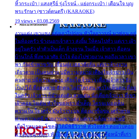
หิ้วกระเป๋า | แสงสุรีย์ รุ่งโรจน์ - แย่งกระเป๋า | เตือนใจ บุญ
พระรักษา (ซาวด์ดนตรี) (KARAOKE)
19 views • 03.08.2569
งานแต่ง เขาแซง แย่งเอาไปก่อน หัวใจอาวรณ์ มาซ่อน อยู่
ในห้องครัว ข้างนอกเจ้าสาว ส่งยิ้ม ให้คนไปทั่ว แต่เรา เฝ้า
อยู่ในครัว ทำตัวเป็นเด็ก ล้างจาน ในเมื่อ เจ้าสาว คือคน
บ้านใกล้ พึ่งพาอาศัย จำใจ ต้องไปช่วยงาน พอถึงเวลา เขา
พา กันเข้าพาขวัญ เพื่อนฝูง เฮฮาดังลั่น แต่เราล้างจาน
เดียวดาย เป็นคนพ่าย บ่มีความหมาย เคียงใจเจ้าบ่าว เป็น
คนพ่าย บ่มีความหมาย เคียงใจเจ้าบ่าว เพื่อนเจ้าสาว ยัง
เป็นบ่ได้ คือคนพ่าย ฮักคน ไม่มีใครสน เขาไม่เห็นคน ที่อยู่
ในครัว เจ้าสาว ก็มัวแต่งตัว สวยเด่น นั่งเคียงเจ้าบ่าว ที่เขา
เฝ้าคอย ใจเต้น หัวใจของเรา ลำเค็ญ ใครจะมองเห็น
ความใน ใจ เศร้า มันร้าวระบม ต้องมาขื่นขม เศร้าตรม
ท่ามความสุขี ช่วยงานเขาแต่ง แต่เรา แล้งมาหลายปี
เมื่อไรหนอจะ โชคดี ได้มีพิธีวิวาห์ หัวใจหล้า คอยไปคอย
มา คือหน้าที่เก่า หัวใจหล้า คอยไปคอยมา คือหน้าที่เก่า