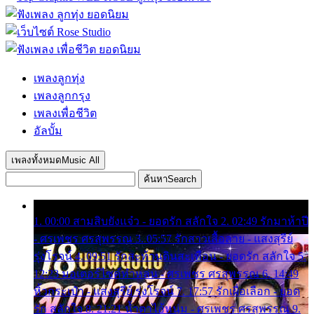
เพลงลูกทุ่ง
เพลงลูกกรุง
เพลงเพื่อชีวิต
อัลบั้ม
เพลงทั้งหมด
Music All
ค้นหา
Search
1. 00:00 สามสิบยังแจ๋ว - ยอดรัก สลักใจ 2. 02:49 รักมาห้าปี
- ศรเพชร ศรสุพรรณ 3. 05:57 รักสาวเสื้อลาย - แสงสุรีย์
รุ่งโรจน์ 4. 09:51 รักสะท้านดินสะเทือน - ยอดรัก สลักใจ 5.
12:23 มอเตอร์ไซค์ทำหล่น - ศรเพชร ศรสุพรรณ 6. 14:49
หิ้วกระเป๋า - แสงสุรีย์ รุ่งโรจน์ 7. 17:57 รักเผื่อเลือก - ยอด
รัก สลักใจ 8. 21:21 น้ำตาไอ้หนุ่ม - ศรเพชร ศรสุพรรณ 9.