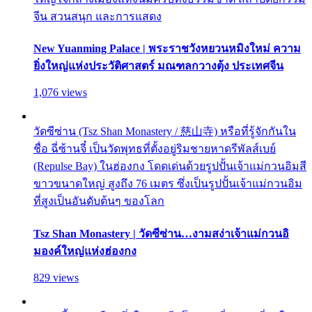
จีน สวนสนุก และการแสดง
New Yuanming Palace | พระราชวังหยวนหมิงใหม่ ความ
ยิ่งใหญ่แห่งประวัติศาสตร์ มณฑลกวางตุ้ง ประเทศจีน
1,076 views
วัดซีซ่าน (Tsz Shan Monastery / 慈山寺) หรือที่รู้จักกันใน
ชื่อ ฉี่ซ้านจี๋ เป็นวัดพุทธที่ตั้งอยู่ริมชายหาดรีพัลส์เบย์
(Repulse Bay) ในฮ่องกง โดดเด่นด้วยรูปปั้นเจ้าแม่กวนอิมสี
ขาวขนาดใหญ่ สูงถึง 76 เมตร ซึ่งเป็นรูปปั้นเจ้าแม่กวนอิม
ที่สูงเป็นอันดับต้นๆ ของโลก
Tsz Shan Monastery | วัดซีซ่าน…งามสง่าเจ้าแม่กวนอิ
มองค์ใหญ่แห่งฮ่องกง
829 views