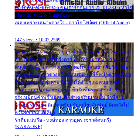
ขอรักคืน 24. 01:19:56 คนเรารักกันยาก 25. 01:23:06 หัวใจ
เถื่อน 26. 01:26:45 อยู่เพื่อลูก
เพลงเพราะเสนาะดวงใจ - ดาวใจ ไพจิตร (Official Audio)
147 views • 10.07.2569
ไม่เคยรักใครแน่หรือ อยากเชื่อถือก็ไม่กล้า ติ๋มใช่คนสวย
ตรึงใจ ติ๋มใช่งามซึ้งตรึงตรา พี่หรือจะมาหมายร่วมชีวี ก็
คนเขาลืออื้อฉาว ว่าสาวๆรุมตอมพี่ ติ๋มอยากรับรักเหมือน
กัน แต่หวั่นจะช้ำดวงฤดี กลัวแฟนของพี่ชี้หน้าด่าทอ ก็คน
ชื่อต๋อยต้อยตุ้มตุ๋ยต่าย พี่ยังลืมได้ง่ายๆเลยหนอ แค่ตัวเรา
สาวบ้านนา แสนจะซอมซ่อ ขืนรักขืนรอคงช้ำสักวัน ถ้า
จริงเหมือนคำพร่ำเฉลย พี่อย่าเฉยรีบมาหมั้น ถ้าพี่สู่ขอ
ตามธรรมเนียม ติ๋มจะเตรียมรับเกลียวสัมพันธ์ ผิดหวังไม่
หวั่นขอยอมได้เคียง
รักติ๋มแน่หรือ - หงษ์ทอง ดาวอุดร (ซาวด์ดนตรี)
(KARAOKE)