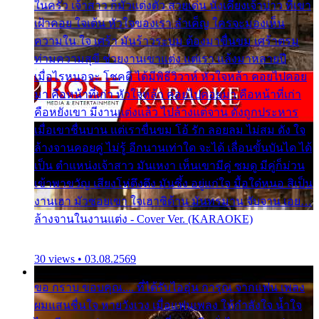
ในครัว เจ้าสาว ก็มัวแต่งตัว สวยเด่น นั่งเคียงเจ้าบ่าว ที่เขา
เฝ้าคอย ใจเต้น หัวใจของเรา ลำเค็ญ ใครจะมองเห็น
ความใน ใจ เศร้า มันร้าวระบม ต้องมาขื่นขม เศร้าตรม
ท่ามความสุขี ช่วยงานเขาแต่ง แต่เรา แล้งมาหลายปี
เมื่อไรหนอจะ โชคดี ได้มีพิธีวิวาห์ หัวใจหล้า คอยไปคอย
มา คือหน้าที่เก่า หัวใจหล้า คอยไปคอยมา คือหน้าที่เก่า
คือหยังเขา มีงานแต่งแล้ว ไปล้างแต่จาน ดั่งถูกประหาร
เมื่อเขาชื่นบาน แต่เราขื่นขม โอ้ รัก ลอยลม ไม่สม ดัง ใจ
ล้างจานคอยคู่ ไม่รู้ อีกนานเท่าใด จะได้ เลื่อนขั้นบันได ได้
เป็น ตำแหน่งเจ้าสาว มันเหงา เห็นเขามีคู่ ซมดู มีคู่ก็ม่วน
เข้าพาขวัญ เสียงโห่ตึงตึง มันซึ้ง อยู่แก่ใจ มื้อใด๋หนอ สิเป็น
งานเฮา มัวซอยเขา ใจเฮาซิด้าน มันทรมาน จับจาน เอย…
ล้างจานในงานแต่ง - Cover Ver. (KARAOKE)
30 views • 03.08.2569
ขอ กราบ ขอบคุณ.... ที่ได้รับไออุ่น การุณ จากแฟน เพลง
ผมแสนชื่นใจ หายวังเวง เมื่อแฟนเพลง ให้กำลังใจ น้ำใจ