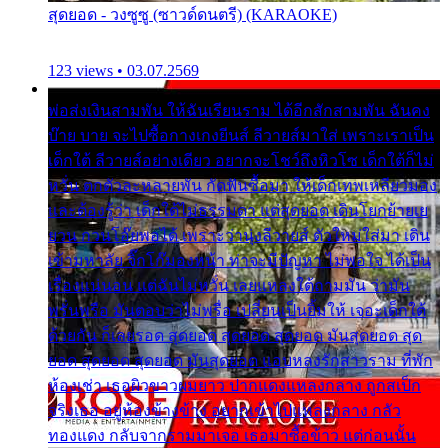
สุดยอด - วงซูซู (ซาวด์ดนตรี) (KARAOKE)
123 views • 03.07.2569
พ่อส่งเงินสามพัน ให้ฉันเรียนราม ได้อีกสักสามพัน ฉันคง
บ๊าย บาย จะไปซื้อกางเกงยีนส์ ลีวายส์มาใส่ เพราะเราเป็น
เด็กใต้ ลีวายส์อย่างเดียว อยากจะโชว์ถึงหิวโซ เด็กใต้ก็ไม่
หวั่น ตกตัวละหลายพัน กัดฟันซื้อมา ให้เด็กเทพเหลียวมอง
และต้องรู้ว่า เด็กใต้ไม่ธรรมดา แต่สุดยอด เดินโยกย้ายเย
ยวน กวนโอ๊ยพอได้ เพราะว่านุ่งลีวายส์ ตัวใหม่ใส่มา เดิน
เข้ามหาลัย จิ๊กโก๊มองหน้า ท่าจะมีปัญหา ไม่พอใจ ได้เป็น
เรื่องแน่นอน แต่ฉันไม่หวั่น เลยแหลงใต้ถามมัน ว่ามัน
พรั่นพรือ มันตอบว่าไม่พรื่อ เปลี่ยนเป็นยิ้มให้ เจอะเด็กใต้
ด้วยกัน ก็เลยรอด สุดยอด สุดยอด สุดยอด มันสุดยอด สุด
ยอด สุดยอด สุดยอด มันสุดยอด แอบหลงรักสาวราม ที่พัก
ห้องเช่า เธอผิวขาวผมยาว ปากแดงแหลงกลาง ถูกสเป็ก
จริงเธอ อยู่ห้องข้างข้าง อยากเข้าไปแหลงกลาง กลัว
ทองแดง กลับจากรามมาเจอ เธอมาซื้อข้าว แต่ก่อนนั้น