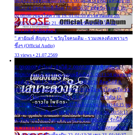
00:45:25 รอหน่อยน้องติ๋ม 15. 00:48:56 เรือล่มในหนอง 16.
00:51:43 บัตรเชิญสีเลือด 17. 00:56:07 อดีตรักโรงทอ 18.
01:00:00 เขมรไล่ควาย 19. 01:02:55 สาวสวนแตง 20.
01:05:51 แอบมอง 21. 01:09:27 พบรักปากน้ำโพ 22.
01:13:06 สายัณห์เมา
" สายัณห์ สัญญา " ขวัญใจคนเดิม - รวมเพลงดังเพราะๆ
ซึ้งๆ (Official Audio)
33 views • 21.07.2569
1. 00:00:00 ทำไมทำฉันได้ 2. 00:03:20 นางฟ้าสลัม 3.
00:06:50 คน 4. 00:10:36 บุญเหลือเกิน 5. 00:13:58 ฝนหยาด
สุดท้าย 6. 00:17:30 ยาใจยาจก 7. 00:20:30 คิดดูให้ดี 8.
00:24:21 ลบรอยแผลรัก 9. 00:27:35 เหมือนใจโดนกรีด 10.
00:30:54 ขบวนการเปาเปียว 11. 00:34:05 คำรำพัน 12.
00:37:20 ปาหนัน 13. 00:40:37 ใจเจ้ากรรม 14. 00:44:15 จูบ
ฉันแล้วจงตายเสีย 15. 00:47:24 ขอสูมาเต๊อะ 16. 00:51:11
คนใจมาร 17. 00:54:50 คืนทรมาน 18. 00:58:25 รักนี้สีดำ
19. 01:01:44 ส่วนเกิน 20. 01:05:42 หยาดน้ำฝนหยดน้ำตา
21. 01:09:13 เหลือเพียงฝัน 22. 01:13:26 เขา 23. 01:16:37