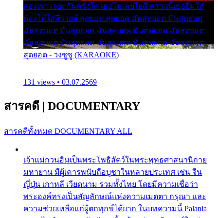
สองเรา เจอะกันครั้งใด เธอไม่เคยไยดี คราวนี้เธอยิ้มให้
ต้องให้ใส่ลีวายส์ สุดยอด สุดยอด มันสุดยอด มันสุดยอด
มันสุดยอด มันสุดยอด มันสุดยอด มันสุดยอด มันสุดยอด
มันสุดยอด มันสุดยอด มันสุดยอด มันสุดยอด มันสุดยอด
สุดยอด - วงซูซู (KARAOKE)
131 views • 03.07.2569
สารคดี
|
DOCUMENTARY
สารคดีทั้งหมด
DOCUMENTARY ALL
เจ้าแม่กวนอิมเป็นพระโพธิสัตว์ในพระพุทธศาสนานิกาย
มหายาน มีผู้เคารพนับถือบูชาในหลายประเทศ เช่น จีน
ญี่ปุ่น เกาหลี เวียดนาม รวมทั้งไทย โดยมีความเชื่อว่า
พระองค์ทรงเป็นสัญลักษณ์แห่งความเมตตา กรุณา และ
ความช่วยเหลือแก่ผู้ตกทุกข์ได้ยาก ในบทความนี้ Palanla