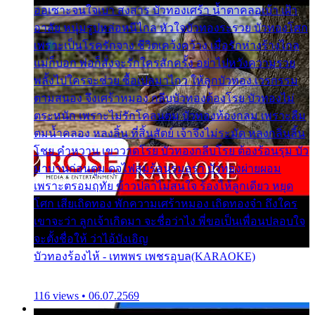
ออเซาะจนใจเบา สงสาร บัวทองเศร้า น้ำตาคลอเบ้า เฝ้า
อาลัย หนุ่มรูปหล่อหนีไกล หัวใจบัวทองระรวย บัวทองโศก
เพราะเป็นโรครักจาง ชีวิตเคว้งคว้าง เมื่อรักห่างร้างไกล
แม่ก็บอก พ่อก็สั่งจะรักใครสักครั้ง อย่าไปหวังความรวย
พลั้งไปใครจะช่วย ซื้อเปลมาไกว ให้ลูกบัวทอง เวรกรรม
ตามสนอง จึงเศร้าหมอง กลีบบัวทองต้องโรย บัวทองไม่
ตระหนัก เพราะไม่รักโคลนตม บัวทองท้องกลม เพราะลืม
ตมน้ำคลอง หลงลิ้น ที่สิ้นสัตย์ เจ้าจึงไม่ระมัด หลงกลิ่นลิ้น
โชย คำหวาน เขาวาดโรย บัวทองกลีบโรย ต้องร้อนรุม บัว
มาบานก่อนตูม ดุจไฟสุมร้อนรุมอุรา บัวทองผ่ายผอม
เพราะตรอมฤทัย ข้าวปลาไม่สนใจ ร้องไห้ลูกเดียว หยุด
โศก เสียเถิดทอง พักความเศร้าหมอง เถิดทองจ๋า ถึงใคร
เขาจะว่า ลูกเจ้าเกิดมา จะชื่อว่าไง พี่ขอเป็นเพื่อนปลอบใจ
จะตั้งชื่อให้ ว่าไอ้บังเอิญ
บัวทองร้องไห้ - เทพพร เพชรอุบล(KARAOKE)
116 views • 06.07.2569