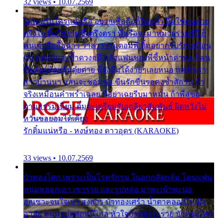
32 views • 10.07.2569
ไม่เคยรักใครแน่หรือ อยากเชื่อถือก็ไม่กล้า ติ๋มใช่คนสวย
ตรึงใจ ติ๋มใช่งามซึ้งตรึงตรา พี่หรือจะมาหมายร่วมชีวี ก็
คนเขาลืออื้อฉาว ว่าสาวๆรุมตอมพี่ ติ๋มอยากรับรักเหมือน
กัน แต่หวั่นจะช้ำดวงฤดี กลัวแฟนของพี่ชี้หน้าด่าทอ ก็คน
ชื่อต๋อยต้อยตุ้มตุ๋ยต่าย พี่ยังลืมได้ง่ายๆเลยหนอ แค่ตัวเรา
สาวบ้านนา แสนจะซอมซ่อ ขืนรักขืนรอคงช้ำสักวัน ถ้า
จริงเหมือนคำพร่ำเฉลย พี่อย่าเฉยรีบมาหมั้น ถ้าพี่สู่ขอ
ตามธรรมเนียม ติ๋มจะเตรียมรับเกลียวสัมพันธ์ ผิดหวังไม่
หวั่นขอยอมได้เคียง
รักติ๋มแน่หรือ - หงษ์ทอง ดาวอุดร (KARAOKE)
33 views • 10.07.2569
บัวทองโศก เพราะเป็นโรครักรุม ในอกกลัดกลุ้ม โดนแฟน
หนุ่มหลอกเอา เขารวย และรูปหล่อ มาพะเน้าพะนอ
ออเซาะจนใจเบา สงสาร บัวทองเศร้า น้ำตาคลอเบ้า เฝ้า
อาลัย หนุ่มรูปหล่อหนีไกล หัวใจบัวทองระรวย บัวทองโศก