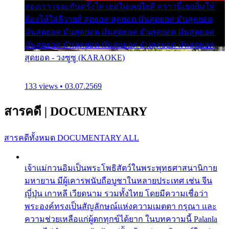
สองเรา เจอะกันครั้งใด เธอไม่เคยไยดี คราวนี้เธอยิ้มให้
ต้องให้ใส่ลีวายส์ สุดยอด สุดยอด มันสุดยอด มันสุดยอด
มันสุดยอด มันสุดยอด มันสุดยอด มันสุดยอด มันสุดยอด
มันสุดยอด มันสุดยอด มันสุดยอด มันสุดยอด มันสุดยอด
สุดยอด - วงซูซู (KARAOKE)
133 views • 03.07.2569
สารคดี
|
DOCUMENTARY
สารคดีทั้งหมด
DOCUMENTARY ALL
เจ้าแม่กวนอิมเป็นพระโพธิสัตว์ในพระพุทธศาสนานิกาย
มหายาน มีผู้เคารพนับถือบูชาในหลายประเทศ เช่น จีน
ญี่ปุ่น เกาหลี เวียดนาม รวมทั้งไทย โดยมีความเชื่อว่า
พระองค์ทรงเป็นสัญลักษณ์แห่งความเมตตา กรุณา และ
ความช่วยเหลือแก่ผู้ตกทุกข์ได้ยาก ในบทความนี้ Palanla