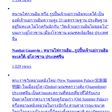
หนานไห่กวนอิม หรือ รูปปั้นเจ้าแม่กวนอิมทะเลใต้ เป็น
องค์เจ้าแม่กวนอิมความสูง 33 เมตรรวมฐาน ประดิษฐาน
อยู่ริมทะเล ไม่ไกลกันนักกับ “วัดเจ้าแม่กวนอิมไม่ยอมไป”
บนเกาะผู่โถวซาน เมืองโจวซาน มณฑลเจ้อเจียง ประเทศ
จีน
Nanhai Guanyin : หนานไห่กวนอิม...รูปปั้นเจ้าแม่กวนอิม
ทะเลใต้, ผู่โถวซาน ประเทศจีน
1,029 views
พระราชวังหยวนหมิงใหม่ (New Yuanming Palace/宮新園
明園) ในเมืองจูไห่ (Zhuhai) มณฑลกวางตุ้ง (Quangdong)
ประเทศจีน เป็นสวนและสถานที่ท่องเที่ยวที่ได้รับแรง
บันดาลใจจากพระราชวังฤดูร้อนเก่า (Old Summer Palace)
หรือหยวนหมิงหยวนในกรุงปักกิ่ง สวนสาธารณะขนาด
ใหญ่ใจกลางเมืองแห่งนี้มีครบทั้งธรรมชาติ สถาปัตยกรรม