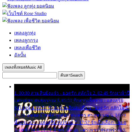
เพลงลูกทุ่ง
เพลงลูกกรุง
เพลงเพื่อชีวิต
อัลบั้ม
เพลงทั้งหมด
Music All
ค้นหา
Search
1. 00:00 สามสิบยังแจ๋ว - ยอดรัก สลักใจ 2. 02:49 รักมาห้าปี
- ศรเพชร ศรสุพรรณ 3. 05:57 รักสาวเสื้อลาย - แสงสุรีย์
รุ่งโรจน์ 4. 09:51 รักสะท้านดินสะเทือน - ยอดรัก สลักใจ 5.
12:23 มอเตอร์ไซค์ทำหล่น - ศรเพชร ศรสุพรรณ 6. 14:49
หิ้วกระเป๋า - แสงสุรีย์ รุ่งโรจน์ 7. 17:57 รักเผื่อเลือก - ยอด
รัก สลักใจ 8. 21:21 น้ำตาไอ้หนุ่ม - ศรเพชร ศรสุพรรณ 9.