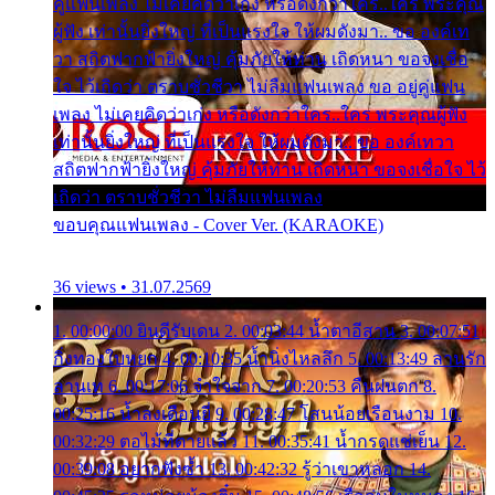
คู่แฟนเพลง ไม่เคยคิดว่าเก่ง หรือดังกว่าใคร..ใคร พระคุณ
ผู้ฟัง เท่านั้นยิ่งใหญ่ ที่เป็นแรงใจ ให้ผมดังมา.. ขอ องค์เท
วา สถิตฟากฟ้ายิ่งใหญ่ คุ้มภัยให้ท่าน เถิดหนา ขอจงเชื่อ
ใจ ไว้เถิดว่า ตราบชั่วชีวา ไม่ลืมแฟนเพลง ขอ อยู่คู่แฟน
เพลง ไม่เคยคิดว่าเก่ง หรือดังกว่าใคร..ใคร พระคุณผู้ฟัง
เท่านั้นยิ่งใหญ่ ที่เป็นแรงใจ ให้ผมดังมา.. ขอ องค์เทวา
สถิตฟากฟ้ายิ่งใหญ่ คุ้มภัยให้ท่าน เถิดหนา ขอจงเชื่อใจ ไว้
เถิดว่า ตราบชั่วชีวา ไม่ลืมแฟนเพลง
ขอบคุณแฟนเพลง - Cover Ver. (KARAOKE)
36 views • 31.07.2569
1. 00:00:00 ยินดีรับเดน 2. 00:03:44 น้ำตาอีสาน 3. 00:07:51
กิ่งทองใบหยก 4. 00:10:35 น้ำนิ่งไหลลึก 5. 00:13:49 ลานรัก
ลานเท 6. 00:17:06 จำใจจาก 7. 00:20:53 คืนฝนตก 8.
00:25:16 น้ำลงเดือนยี่ 9. 00:28:47 โสนน้อยเรือนงาม 10.
00:32:29 ตอไม้ที่ตายแล้ว 11. 00:35:41 น้ำกรดแช่เย็น 12.
00:39:08 อยากฟังซ้ำ 13. 00:42:32 รู้ว่าเขาหลอก 14.