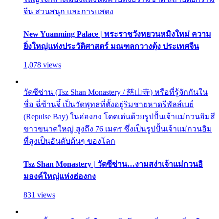
จีน สวนสนุก และการแสดง
New Yuanming Palace | พระราชวังหยวนหมิงใหม่ ความ
ยิ่งใหญ่แห่งประวัติศาสตร์ มณฑลกวางตุ้ง ประเทศจีน
1,078 views
วัดซีซ่าน (Tsz Shan Monastery / 慈山寺) หรือที่รู้จักกันใน
ชื่อ ฉี่ซ้านจี๋ เป็นวัดพุทธที่ตั้งอยู่ริมชายหาดรีพัลส์เบย์
(Repulse Bay) ในฮ่องกง โดดเด่นด้วยรูปปั้นเจ้าแม่กวนอิมสี
ขาวขนาดใหญ่ สูงถึง 76 เมตร ซึ่งเป็นรูปปั้นเจ้าแม่กวนอิม
ที่สูงเป็นอันดับต้นๆ ของโลก
Tsz Shan Monastery | วัดซีซ่าน…งามสง่าเจ้าแม่กวนอิ
มองค์ใหญ่แห่งฮ่องกง
831 views