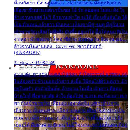
คือหยังเขา มีงานแต่งแล้ว ไปล้างแต่จาน ดั่งถูกประหาร
เมื่อเขาชื่นบาน แต่เราขื่นขม โอ้ รัก ลอยลม ไม่สม ดัง ใจ
ล้างจานคอยคู่ ไม่รู้ อีกนานเท่าใด จะได้ เลื่อนขั้นบันได ได้
เป็น ตำแหน่งเจ้าสาว มันเหงา เห็นเขามีคู่ ซมดู มีคู่ก็ม่วน
เข้าพาขวัญ เสียงโห่ตึงตึง มันซึ้ง อยู่แก่ใจ มื้อใด๋หนอ สิเป็น
งานเฮา มัวซอยเขา ใจเฮาซิด้าน มันทรมาน จับจาน เอย…
ล้างจานในงานแต่ง - Cover Ver. (ซาวด์ดนตรี)
(KARAOKE)
32 views • 03.08.2569
งานแต่ง เขาแซง แย่งเอาไปก่อน หัวใจอาวรณ์ มาซ่อน อยู่
ในห้องครัว ข้างนอกเจ้าสาว ส่งยิ้ม ให้คนไปทั่ว แต่เรา เฝ้า
อยู่ในครัว ทำตัวเป็นเด็ก ล้างจาน ในเมื่อ เจ้าสาว คือคน
บ้านใกล้ พึ่งพาอาศัย จำใจ ต้องไปช่วยงาน พอถึงเวลา เขา
พา กันเข้าพาขวัญ เพื่อนฝูง เฮฮาดังลั่น แต่เราล้างจาน
เดียวดาย เป็นคนพ่าย บ่มีความหมาย เคียงใจเจ้าบ่าว เป็น
คนพ่าย บ่มีความหมาย เคียงใจเจ้าบ่าว เพื่อนเจ้าสาว ยัง
เป็นบ่ได้ คือคนพ่าย ฮักคน ไม่มีใครสน เขาไม่เห็นคน ที่อยู่