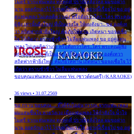
ไมตรี จากแฟนเพลง ทุกทุกที่ ปราณีหลั่งไหล ผมขอฝาก
นาม ยอดรักเอาไว้ โปรดเป็นแรงใจ อย่างนี้เรื่อยไป ขอ อยู่
คู่แฟนเพลง ไม่เคยคิดว่าเก่ง หรือดังกว่าใคร..ใคร พระคุณ
ผู้ฟัง เท่านั้นยิ่งใหญ่ ที่เป็นแรงใจ ให้ผมดังมา.. ขอ องค์เท
วา สถิตฟากฟ้ายิ่งใหญ่ คุ้มภัยให้ท่าน เถิดหนา ขอจงเชื่อ
ใจ ไว้เถิดว่า ตราบชั่วชีวา ไม่ลืมแฟนเพลง ขอ อยู่คู่แฟน
เพลง ไม่เคยคิดว่าเก่ง หรือดังกว่าใคร..ใคร พระคุณผู้ฟัง
เท่านั้นยิ่งใหญ่ ที่เป็นแรงใจ ให้ผมดังมา.. ขอ องค์เทวา
สถิตฟากฟ้ายิ่งใหญ่ คุ้มภัยให้ท่าน เถิดหนา ขอจงเชื่อใจ ไว้
เถิดว่า ตราบชั่วชีวา ไม่ลืมแฟนเพลง
ขอบคุณแฟนเพลง - Cover Ver. (ซาวด์ดนตรี) (KARAOKE)
36 views • 31.07.2569
ขอ กราบ ขอบคุณ.... ที่ได้รับไออุ่น การุณ จากแฟน เพลง
ผมแสนชื่นใจ หายวังเวง เมื่อแฟนเพลง ให้กำลังใจ น้ำใจ
ไมตรี จากแฟนเพลง ทุกทุกที่ ปราณีหลั่งไหล ผมขอฝาก
นาม ยอดรักเอาไว้ โปรดเป็นแรงใจ อย่างนี้เรื่อยไป ขอ อยู่