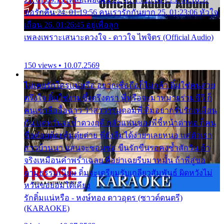
ขอรักคืน 24. 01:19:56 คนเรารักกันยาก 25. 01:23:06 หัวใจ
เถื่อน 26. 01:26:45 อยู่เพื่อลูก
เพลงเพราะเสนาะดวงใจ - ดาวใจ ไพจิตร (Official Audio)
150 views • 10.07.2569
ไม่เคยรักใครแน่หรือ อยากเชื่อถือก็ไม่กล้า ติ๋มใช่คนสวย
ตรึงใจ ติ๋มใช่งามซึ้งตรึงตรา พี่หรือจะมาหมายร่วมชีวี ก็
คนเขาลืออื้อฉาว ว่าสาวๆรุมตอมพี่ ติ๋มอยากรับรักเหมือน
กัน แต่หวั่นจะช้ำดวงฤดี กลัวแฟนของพี่ชี้หน้าด่าทอ ก็คน
ชื่อต๋อยต้อยตุ้มตุ๋ยต่าย พี่ยังลืมได้ง่ายๆเลยหนอ แค่ตัวเรา
สาวบ้านนา แสนจะซอมซ่อ ขืนรักขืนรอคงช้ำสักวัน ถ้า
จริงเหมือนคำพร่ำเฉลย พี่อย่าเฉยรีบมาหมั้น ถ้าพี่สู่ขอ
ตามธรรมเนียม ติ๋มจะเตรียมรับเกลียวสัมพันธ์ ผิดหวังไม่
หวั่นขอยอมได้เคียง
รักติ๋มแน่หรือ - หงษ์ทอง ดาวอุดร (ซาวด์ดนตรี)
(KARAOKE)