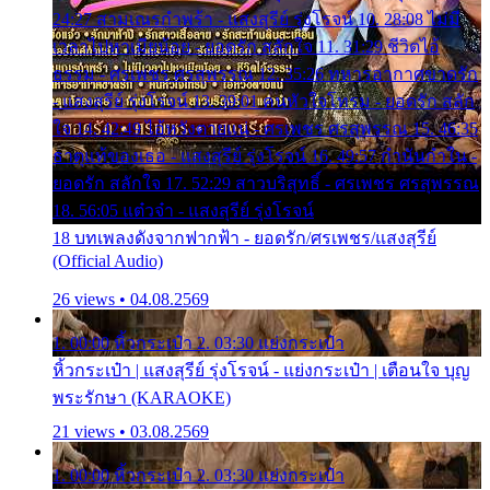
24:27 สามเณรกำพร้า - แสงสุรีย์ รุ่งโรจน์ 10. 28:08 ไม่มี
เวลาไปหาเมียน้อย - ยอดรัก สลักใจ 11. 31:29 ชีวิตไอ้
ธรรม - ศรเพชร ศรสุพรรณ 12. 35:26 ทหารอากาศขาดรัก
- แสงสุรีย์ รุ่งโรจน์ 13. 39:01 คนหัวใจโทรม - ยอดรัก สลัก
ใจ 14. 42:49 ไอ้หวังตายแน่ - ศรเพชร ศรสุพรรณ 15. 46:35
ธาตุแท้ของเธอ - แสงสุรีย์ รุ่งโรจน์ 16. 49:57 กำนันกำใน -
ยอดรัก สลักใจ 17. 52:29 สาวบริสุทธิ์ - ศรเพชร ศรสุพรรณ
18. 56:05 แต๋วจ๋า - แสงสุรีย์ รุ่งโรจน์
18 บทเพลงดังจากฟากฟ้า - ยอดรัก/ศรเพชร/แสงสุรีย์
(Official Audio)
26 views • 04.08.2569
1. 00:00 หิ้วกระเป๋า 2. 03:30 แย่งกระเป๋า
หิ้วกระเป๋า | แสงสุรีย์ รุ่งโรจน์ - แย่งกระเป๋า | เตือนใจ บุญ
พระรักษา (KARAOKE)
21 views • 03.08.2569
1. 00:00 หิ้วกระเป๋า 2. 03:30 แย่งกระเป๋า