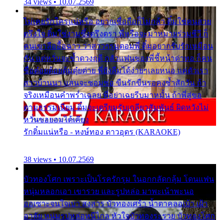
34 views • 10.07.2569
ไม่เคยรักใครแน่หรือ อยากเชื่อถือก็ไม่กล้า ติ๋มใช่คนสวย
ตรึงใจ ติ๋มใช่งามซึ้งตรึงตรา พี่หรือจะมาหมายร่วมชีวี ก็
คนเขาลืออื้อฉาว ว่าสาวๆรุมตอมพี่ ติ๋มอยากรับรักเหมือน
กัน แต่หวั่นจะช้ำดวงฤดี กลัวแฟนของพี่ชี้หน้าด่าทอ ก็คน
ชื่อต๋อยต้อยตุ้มตุ๋ยต่าย พี่ยังลืมได้ง่ายๆเลยหนอ แค่ตัวเรา
สาวบ้านนา แสนจะซอมซ่อ ขืนรักขืนรอคงช้ำสักวัน ถ้า
จริงเหมือนคำพร่ำเฉลย พี่อย่าเฉยรีบมาหมั้น ถ้าพี่สู่ขอ
ตามธรรมเนียม ติ๋มจะเตรียมรับเกลียวสัมพันธ์ ผิดหวังไม่
หวั่นขอยอมได้เคียง
รักติ๋มแน่หรือ - หงษ์ทอง ดาวอุดร (KARAOKE)
38 views • 10.07.2569
บัวทองโศก เพราะเป็นโรครักรุม ในอกกลัดกลุ้ม โดนแฟน
หนุ่มหลอกเอา เขารวย และรูปหล่อ มาพะเน้าพะนอ
ออเซาะจนใจเบา สงสาร บัวทองเศร้า น้ำตาคลอเบ้า เฝ้า
อาลัย หนุ่มรูปหล่อหนีไกล หัวใจบัวทองระรวย บัวทองโศก