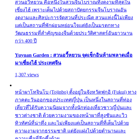
สวนอวี้หยวน คือหนึ่งในสวนจีนโบราณที่งดงามที่สุดใน
เซี่ยงไฮ้ เพราะเต็มไปด้วยสถาปัตยกรรมจีนโบราณอัน
งดงามและศิลปะการจัดสวนที่ประณีต สวนแห่งนี้ไม่เพียง
แต่เป็นสถานที่พักผ่อนหย่อนใจแต่ยังเป็นมรดกทาง
วัฒนธรรมที่สำคัญของจีนด้วยประวัติศาสตร์อันยาวนาน
กว่า 400 ปี
Yuyuan Garden : สวนอวี้หยวน จุดเช็กอินห้ามพลาดเมื่อ
มาเซี่ยงไฮ้ ประเทศจีน
1,307 views
หน้าผาโทจินโบ (Tojinbo) ตั้งอยู่ในจังหวัดฟุกุอิ (Fukui) ทาง
ภาคตะวันออกของประเทศญี่ปุ่น เป็นหนึ่งในสถานที่ท่อง
เที่ยวที่ได้รับความนิยมจากทั้งนักท่องเที่ยวชาวญี่ปุ่นและ
ชาวต่างชาติ ด้วยความงามของหน้าผาที่สูงชันและวิว
ทิวทัศน์ที่น่าทึ่ง และไม่เพียงแต่เป็นสถานที่ที่เต็มไปด้วย
ความงามจากธรรมชาติ แต่ยังแฝงไปด้วยตำนานและ
ความเชื่อที่ลึกซึ้งด้วย