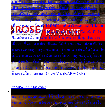
ในครัว เจ้าสาว ก็มัวแต่งตัว สวยเด่น นั่งเคียงเจ้าบ่าว ที่เขา
เฝ้าคอย ใจเต้น หัวใจของเรา ลำเค็ญ ใครจะมองเห็น
ความใน ใจ เศร้า มันร้าวระบม ต้องมาขื่นขม เศร้าตรม
ท่ามความสุขี ช่วยงานเขาแต่ง แต่เรา แล้งมาหลายปี
เมื่อไรหนอจะ โชคดี ได้มีพิธีวิวาห์ หัวใจหล้า คอยไปคอย
มา คือหน้าที่เก่า หัวใจหล้า คอยไปคอยมา คือหน้าที่เก่า
คือหยังเขา มีงานแต่งแล้ว ไปล้างแต่จาน ดั่งถูกประหาร
เมื่อเขาชื่นบาน แต่เราขื่นขม โอ้ รัก ลอยลม ไม่สม ดัง ใจ
ล้างจานคอยคู่ ไม่รู้ อีกนานเท่าใด จะได้ เลื่อนขั้นบันได ได้
เป็น ตำแหน่งเจ้าสาว มันเหงา เห็นเขามีคู่ ซมดู มีคู่ก็ม่วน
เข้าพาขวัญ เสียงโห่ตึงตึง มันซึ้ง อยู่แก่ใจ มื้อใด๋หนอ สิเป็น
งานเฮา มัวซอยเขา ใจเฮาซิด้าน มันทรมาน จับจาน เอย…
ล้างจานในงานแต่ง - Cover Ver. (KARAOKE)
36 views • 03.08.2569
ขอ กราบ ขอบคุณ.... ที่ได้รับไออุ่น การุณ จากแฟน เพลง
ผมแสนชื่นใจ หายวังเวง เมื่อแฟนเพลง ให้กำลังใจ น้ำใจ