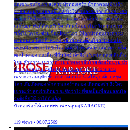
ออเซาะจนใจเบา สงสาร บัวทองเศร้า น้ำตาคลอเบ้า เฝ้า
อาลัย หนุ่มรูปหล่อหนีไกล หัวใจบัวทองระรวย บัวทองโศก
เพราะเป็นโรครักจาง ชีวิตเคว้งคว้าง เมื่อรักห่างร้างไกล
แม่ก็บอก พ่อก็สั่งจะรักใครสักครั้ง อย่าไปหวังความรวย
พลั้งไปใครจะช่วย ซื้อเปลมาไกว ให้ลูกบัวทอง เวรกรรม
ตามสนอง จึงเศร้าหมอง กลีบบัวทองต้องโรย บัวทองไม่
ตระหนัก เพราะไม่รักโคลนตม บัวทองท้องกลม เพราะลืม
ตมน้ำคลอง หลงลิ้น ที่สิ้นสัตย์ เจ้าจึงไม่ระมัด หลงกลิ่นลิ้น
โชย คำหวาน เขาวาดโรย บัวทองกลีบโรย ต้องร้อนรุม บัว
มาบานก่อนตูม ดุจไฟสุมร้อนรุมอุรา บัวทองผ่ายผอม
เพราะตรอมฤทัย ข้าวปลาไม่สนใจ ร้องไห้ลูกเดียว หยุด
โศก เสียเถิดทอง พักความเศร้าหมอง เถิดทองจ๋า ถึงใคร
เขาจะว่า ลูกเจ้าเกิดมา จะชื่อว่าไง พี่ขอเป็นเพื่อนปลอบใจ
จะตั้งชื่อให้ ว่าไอ้บังเอิญ
บัวทองร้องไห้ - เทพพร เพชรอุบล(KARAOKE)
119 views • 06.07.2569