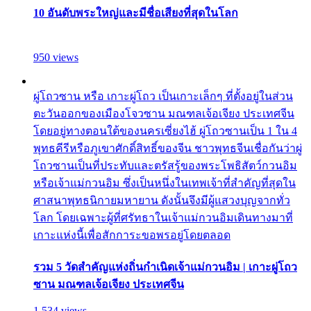
10 อันดับพระใหญ่และมีชื่อเสียงที่สุดในโลก
950 views
ผู่โถวซาน หรือ เกาะผู่โถว เป็นเกาะเล็กๆ ที่ตั้งอยู่ในส่วน
ตะวันออกของเมืองโจวซาน มณฑลเจ้อเจียง ประเทศจีน
โดยอยู่ทางตอนใต้ของนครเซี่ยงไฮ้ ผู่โถวซานเป็น 1 ใน 4
พุทธคีรีหรือภูเขาศักดิ์สิทธิ์ของจีน ชาวพุทธจีนเชื่อกันว่าผู่
โถวซานเป็นที่ประทับและตรัสรู้ของพระโพธิสัตว์กวนอิม
หรือเจ้าแม่กวนอิม ซึ่งเป็นหนึ่งในเทพเจ้าที่สำคัญที่สุดใน
ศาสนาพุทธนิกายมหายาน ดังนั้นจึงมีผู้แสวงบุญจากทั่ว
โลก โดยเฉพาะผู้ที่ศรัทธาในเจ้าแม่กวนอิมเดินทางมาที่
เกาะแห่งนี้เพื่อสักการะขอพรอยู่โดยตลอด
รวม 5 วัดสำคัญแห่งถิ่นกำเนิดเจ้าแม่กวนอิม | เกาะผู่โถว
ซาน มณฑลเจ้อเจียง ประเทศจีน
1,534 views