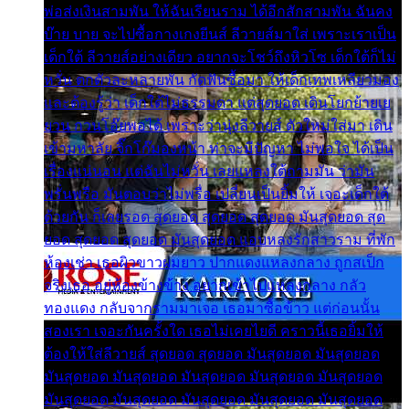
พ่อส่งเงินสามพัน ให้ฉันเรียนราม ได้อีกสักสามพัน ฉันคง
บ๊าย บาย จะไปซื้อกางเกงยีนส์ ลีวายส์มาใส่ เพราะเราเป็น
เด็กใต้ ลีวายส์อย่างเดียว อยากจะโชว์ถึงหิวโซ เด็กใต้ก็ไม่
หวั่น ตกตัวละหลายพัน กัดฟันซื้อมา ให้เด็กเทพเหลียวมอง
และต้องรู้ว่า เด็กใต้ไม่ธรรมดา แต่สุดยอด เดินโยกย้ายเย
ยวน กวนโอ๊ยพอได้ เพราะว่านุ่งลีวายส์ ตัวใหม่ใส่มา เดิน
เข้ามหาลัย จิ๊กโก๊มองหน้า ท่าจะมีปัญหา ไม่พอใจ ได้เป็น
เรื่องแน่นอน แต่ฉันไม่หวั่น เลยแหลงใต้ถามมัน ว่ามัน
พรั่นพรือ มันตอบว่าไม่พรื่อ เปลี่ยนเป็นยิ้มให้ เจอะเด็กใต้
ด้วยกัน ก็เลยรอด สุดยอด สุดยอด สุดยอด มันสุดยอด สุด
ยอด สุดยอด สุดยอด มันสุดยอด แอบหลงรักสาวราม ที่พัก
ห้องเช่า เธอผิวขาวผมยาว ปากแดงแหลงกลาง ถูกสเป็ก
จริงเธอ อยู่ห้องข้างข้าง อยากเข้าไปแหลงกลาง กลัว
ทองแดง กลับจากรามมาเจอ เธอมาซื้อข้าว แต่ก่อนนั้น
สองเรา เจอะกันครั้งใด เธอไม่เคยไยดี คราวนี้เธอยิ้มให้
ต้องให้ใส่ลีวายส์ สุดยอด สุดยอด มันสุดยอด มันสุดยอด
มันสุดยอด มันสุดยอด มันสุดยอด มันสุดยอด มันสุดยอด
มันสุดยอด มันสุดยอด มันสุดยอด มันสุดยอด มันสุดยอด