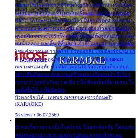
เพราะเป็นโรครักจาง ชีวิตเคว้งคว้าง เมื่อรักห่างร้างไกล
แม่ก็บอก พ่อก็สั่งจะรักใครสักครั้ง อย่าไปหวังความรวย
พลั้งไปใครจะช่วย ซื้อเปลมาไกว ให้ลูกบัวทอง เวรกรรม
ตามสนอง จึงเศร้าหมอง กลีบบัวทองต้องโรย บัวทองไม่
ตระหนัก เพราะไม่รักโคลนตม บัวทองท้องกลม เพราะลืม
ตมน้ำคลอง หลงลิ้น ที่สิ้นสัตย์ เจ้าจึงไม่ระมัด หลงกลิ่นลิ้น
โชย คำหวาน เขาวาดโรย บัวทองกลีบโรย ต้องร้อนรุม บัว
มาบานก่อนตูม ดุจไฟสุมร้อนรุมอุรา บัวทองผ่ายผอม
เพราะตรอมฤทัย ข้าวปลาไม่สนใจ ร้องไห้ลูกเดียว หยุด
โศก เสียเถิดทอง พักความเศร้าหมอง เถิดทองจ๋า ถึงใคร
เขาจะว่า ลูกเจ้าเกิดมา จะชื่อว่าไง พี่ขอเป็นเพื่อนปลอบใจ
จะตั้งชื่อให้ ว่าไอ้บังเอิญ
บัวทองร้องไห้ - เทพพร เพชรอุบล (ซาวด์ดนตรี)
(KARAOKE)
98 views • 06.07.2569
บัวทองโศก เพราะเป็นโรครักรุม ในอกกลัดกลุ้ม โดนแฟน
หนุ่มหลอกเอา เขารวย และรูปหล่อ มาพะเน้าพะนอ