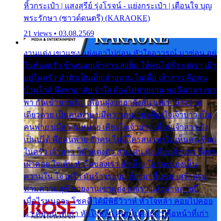
หิ้วกระเป๋า | แสงสุรีย์ รุ่งโรจน์ - แย่งกระเป๋า | เตือนใจ บุญ
พระรักษา (ซาวด์ดนตรี) (KARAOKE)
21 views • 03.08.2569
งานแต่ง เขาแซง แย่งเอาไปก่อน หัวใจอาวรณ์ มาซ่อน อยู่
ในห้องครัว ข้างนอกเจ้าสาว ส่งยิ้ม ให้คนไปทั่ว แต่เรา เฝ้า
อยู่ในครัว ทำตัวเป็นเด็ก ล้างจาน ในเมื่อ เจ้าสาว คือคน
บ้านใกล้ พึ่งพาอาศัย จำใจ ต้องไปช่วยงาน พอถึงเวลา เขา
พา กันเข้าพาขวัญ เพื่อนฝูง เฮฮาดังลั่น แต่เราล้างจาน
เดียวดาย เป็นคนพ่าย บ่มีความหมาย เคียงใจเจ้าบ่าว เป็น
คนพ่าย บ่มีความหมาย เคียงใจเจ้าบ่าว เพื่อนเจ้าสาว ยัง
เป็นบ่ได้ คือคนพ่าย ฮักคน ไม่มีใครสน เขาไม่เห็นคน ที่อยู่
ในครัว เจ้าสาว ก็มัวแต่งตัว สวยเด่น นั่งเคียงเจ้าบ่าว ที่เขา
เฝ้าคอย ใจเต้น หัวใจของเรา ลำเค็ญ ใครจะมองเห็น
ความใน ใจ เศร้า มันร้าวระบม ต้องมาขื่นขม เศร้าตรม
ท่ามความสุขี ช่วยงานเขาแต่ง แต่เรา แล้งมาหลายปี
เมื่อไรหนอจะ โชคดี ได้มีพิธีวิวาห์ หัวใจหล้า คอยไปคอย
มา คือหน้าที่เก่า หัวใจหล้า คอยไปคอยมา คือหน้าที่เก่า