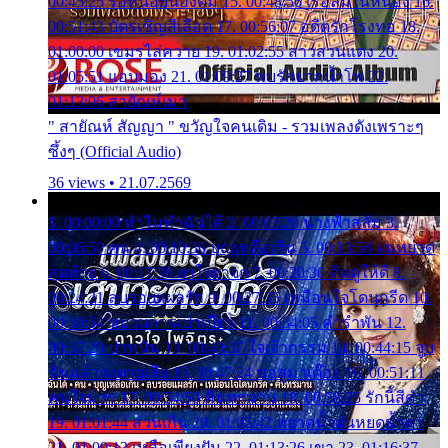
00:45:25 รอหน่อยน้องติ๋ม 15. 00:48:56 เรือล่มในหนอง 16.
00:51:43 บัตรเชิญสีเลือด 17. 00:56:07 อดีตรักโรงทอ 18.
01:00:00 เขมรไล่ควาย 19. 01:02:55 สาวสวนแตง 20.
01:05:51 แอบมอง 21. 01:09:27 พบรักปากน้ำโพ 22.
01:13:06 สายัณห์เมา
" สายัณห์ สัญญา " ขวัญใจคนเดิม - รวมเพลงดังเพราะๆ
ซึ้งๆ (Official Audio)
36 views • 21.07.2569
1. 00:00:00 ทำไมทำฉันได้ 2. 00:03:20 นางฟ้าสลัม 3.
00:06:50 คน 4. 00:10:36 บุญเหลือเกิน 5. 00:13:58 ฝนหยาด
สุดท้าย 6. 00:17:30 ยาใจยาจก 7. 00:20:30 คิดดูให้ดี 8.
00:24:21 ลบรอยแผลรัก 9. 00:27:35 เหมือนใจโดนกรีด 10.
00:30:54 ขบวนการเปาเปียว 11. 00:34:05 คำรำพัน 12.
00:37:20 ปาหนัน 13. 00:40:37 ใจเจ้ากรรม 14. 00:44:15 จูบ
ฉันแล้วจงตายเสีย 15. 00:47:24 ขอสูมาเต๊อะ 16. 00:51:11
คนใจมาร 17. 00:54:50 คืนทรมาน 18. 00:58:25 รักนี้สีดำ
19. 01:01:44 ส่วนเกิน 20. 01:05:42 หยาดน้ำฝนหยดน้ำตา
21. 01:09:13 เหลือเพียงฝัน 22. 01:13:26 เขา 23. 01:16:37