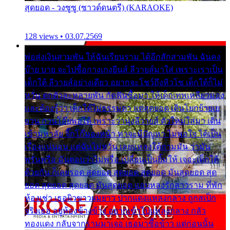
สุดยอด - วงซูซู (ซาวด์ดนตรี) (KARAOKE)
128 views • 03.07.2569
พ่อส่งเงินสามพัน ให้ฉันเรียนราม ได้อีกสักสามพัน ฉันคง
บ๊าย บาย จะไปซื้อกางเกงยีนส์ ลีวายส์มาใส่ เพราะเราเป็น
เด็กใต้ ลีวายส์อย่างเดียว อยากจะโชว์ถึงหิวโซ เด็กใต้ก็ไม่
หวั่น ตกตัวละหลายพัน กัดฟันซื้อมา ให้เด็กเทพเหลียวมอง
และต้องรู้ว่า เด็กใต้ไม่ธรรมดา แต่สุดยอด เดินโยกย้ายเย
ยวน กวนโอ๊ยพอได้ เพราะว่านุ่งลีวายส์ ตัวใหม่ใส่มา เดิน
เข้ามหาลัย จิ๊กโก๊มองหน้า ท่าจะมีปัญหา ไม่พอใจ ได้เป็น
เรื่องแน่นอน แต่ฉันไม่หวั่น เลยแหลงใต้ถามมัน ว่ามัน
พรั่นพรือ มันตอบว่าไม่พรื่อ เปลี่ยนเป็นยิ้มให้ เจอะเด็กใต้
ด้วยกัน ก็เลยรอด สุดยอด สุดยอด สุดยอด มันสุดยอด สุด
ยอด สุดยอด สุดยอด มันสุดยอด แอบหลงรักสาวราม ที่พัก
ห้องเช่า เธอผิวขาวผมยาว ปากแดงแหลงกลาง ถูกสเป็ก
จริงเธอ อยู่ห้องข้างข้าง อยากเข้าไปแหลงกลาง กลัว
ทองแดง กลับจากรามมาเจอ เธอมาซื้อข้าว แต่ก่อนนั้น