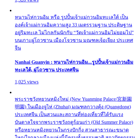
หนานไห่กวนอิม หรือ รูปปั้นเจ้าแม่กวนอิมทะเลใต้ เป็น
องค์เจ้าแม่กวนอิมความสูง 33 เมตรรวมฐาน ประดิษฐาน
อยู่ริมทะเล ไม่ไกลกันนักกับ “วัดเจ้าแม่กวนอิมไม่ยอมไป”
บนเกาะผู่โถวซาน เมืองโจวซาน มณฑลเจ้อเจียง ประเทศ
จีน
Nanhai Guanyin : หนานไห่กวนอิม...รูปปั้นเจ้าแม่กวนอิม
ทะเลใต้, ผู่โถวซาน ประเทศจีน
1,025 views
พระราชวังหยวนหมิงใหม่ (New Yuanming Palace/宮新園
明園) ในเมืองจูไห่ (Zhuhai) มณฑลกวางตุ้ง (Quangdong)
ประเทศจีน เป็นสวนและสถานที่ท่องเที่ยวที่ได้รับแรง
บันดาลใจจากพระราชวังฤดูร้อนเก่า (Old Summer Palace)
หรือหยวนหมิงหยวนในกรุงปักกิ่ง สวนสาธารณะขนาด
ใหญ่ใจกลางเมืองแห่งนี้มีครบทั้งธรรมชาติ สถาปัตยกรรม