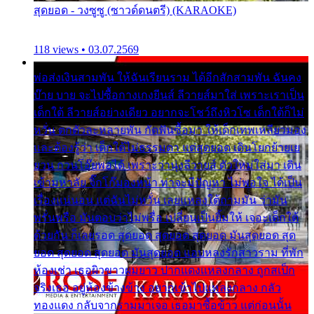
สุดยอด - วงซูซู (ซาวด์ดนตรี) (KARAOKE)
118 views • 03.07.2569
พ่อส่งเงินสามพัน ให้ฉันเรียนราม ได้อีกสักสามพัน ฉันคง
บ๊าย บาย จะไปซื้อกางเกงยีนส์ ลีวายส์มาใส่ เพราะเราเป็น
เด็กใต้ ลีวายส์อย่างเดียว อยากจะโชว์ถึงหิวโซ เด็กใต้ก็ไม่
หวั่น ตกตัวละหลายพัน กัดฟันซื้อมา ให้เด็กเทพเหลียวมอง
และต้องรู้ว่า เด็กใต้ไม่ธรรมดา แต่สุดยอด เดินโยกย้ายเย
ยวน กวนโอ๊ยพอได้ เพราะว่านุ่งลีวายส์ ตัวใหม่ใส่มา เดิน
เข้ามหาลัย จิ๊กโก๊มองหน้า ท่าจะมีปัญหา ไม่พอใจ ได้เป็น
เรื่องแน่นอน แต่ฉันไม่หวั่น เลยแหลงใต้ถามมัน ว่ามัน
พรั่นพรือ มันตอบว่าไม่พรื่อ เปลี่ยนเป็นยิ้มให้ เจอะเด็กใต้
ด้วยกัน ก็เลยรอด สุดยอด สุดยอด สุดยอด มันสุดยอด สุด
ยอด สุดยอด สุดยอด มันสุดยอด แอบหลงรักสาวราม ที่พัก
ห้องเช่า เธอผิวขาวผมยาว ปากแดงแหลงกลาง ถูกสเป็ก
จริงเธอ อยู่ห้องข้างข้าง อยากเข้าไปแหลงกลาง กลัว
ทองแดง กลับจากรามมาเจอ เธอมาซื้อข้าว แต่ก่อนนั้น