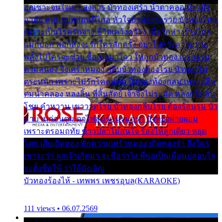
ออเซาะจนใจเบา สงสาร บัวทองเศร้า น้ำตาคลอเบ้า เฝ้า
อาลัย หนุ่มรูปหล่อหนีไกล หัวใจบัวทองระรวย บัวทองโศก
เพราะเป็นโรครักจาง ชีวิตเคว้งคว้าง เมื่อรักห่างร้างไกล
แม่ก็บอก พ่อก็สั่งจะรักใครสักครั้ง อย่าไปหวังความรวย
พลั้งไปใครจะช่วย ซื้อเปลมาไกว ให้ลูกบัวทอง เวรกรรม
ตามสนอง จึงเศร้าหมอง กลีบบัวทองต้องโรย บัวทองไม่
ตระหนัก เพราะไม่รักโคลนตม บัวทองท้องกลม เพราะลืม
ตมน้ำคลอง หลงลิ้น ที่สิ้นสัตย์ เจ้าจึงไม่ระมัด หลงกลิ่นลิ้น
โชย คำหวาน เขาวาดโรย บัวทองกลีบโรย ต้องร้อนรุม บัว
มาบานก่อนตูม ดุจไฟสุมร้อนรุมอุรา บัวทองผ่ายผอม
เพราะตรอมฤทัย ข้าวปลาไม่สนใจ ร้องไห้ลูกเดียว หยุด
โศก เสียเถิดทอง พักความเศร้าหมอง เถิดทองจ๋า ถึงใคร
เขาจะว่า ลูกเจ้าเกิดมา จะชื่อว่าไง พี่ขอเป็นเพื่อนปลอบใจ
จะตั้งชื่อให้ ว่าไอ้บังเอิญ
บัวทองร้องไห้ - เทพพร เพชรอุบล(KARAOKE)
111 views • 06.07.2569