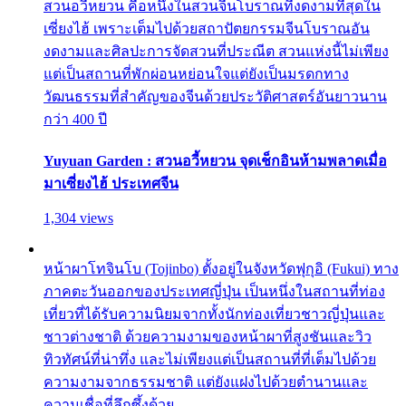
สวนอวี้หยวน คือหนึ่งในสวนจีนโบราณที่งดงามที่สุดใน
เซี่ยงไฮ้ เพราะเต็มไปด้วยสถาปัตยกรรมจีนโบราณอัน
งดงามและศิลปะการจัดสวนที่ประณีต สวนแห่งนี้ไม่เพียง
แต่เป็นสถานที่พักผ่อนหย่อนใจแต่ยังเป็นมรดกทาง
วัฒนธรรมที่สำคัญของจีนด้วยประวัติศาสตร์อันยาวนาน
กว่า 400 ปี
Yuyuan Garden : สวนอวี้หยวน จุดเช็กอินห้ามพลาดเมื่อ
มาเซี่ยงไฮ้ ประเทศจีน
1,304 views
หน้าผาโทจินโบ (Tojinbo) ตั้งอยู่ในจังหวัดฟุกุอิ (Fukui) ทาง
ภาคตะวันออกของประเทศญี่ปุ่น เป็นหนึ่งในสถานที่ท่อง
เที่ยวที่ได้รับความนิยมจากทั้งนักท่องเที่ยวชาวญี่ปุ่นและ
ชาวต่างชาติ ด้วยความงามของหน้าผาที่สูงชันและวิว
ทิวทัศน์ที่น่าทึ่ง และไม่เพียงแต่เป็นสถานที่ที่เต็มไปด้วย
ความงามจากธรรมชาติ แต่ยังแฝงไปด้วยตำนานและ
ความเชื่อที่ลึกซึ้งด้วย