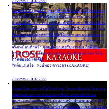
29 views • 10.07.2569
ไม่เคยรักใครแน่หรือ อยากเชื่อถือก็ไม่กล้า ติ๋มใช่คนสวย
ตรึงใจ ติ๋มใช่งามซึ้งตรึงตรา พี่หรือจะมาหมายร่วมชีวี ก็
คนเขาลืออื้อฉาว ว่าสาวๆรุมตอมพี่ ติ๋มอยากรับรักเหมือน
กัน แต่หวั่นจะช้ำดวงฤดี กลัวแฟนของพี่ชี้หน้าด่าทอ ก็คน
ชื่อต๋อยต้อยตุ้มตุ๋ยต่าย พี่ยังลืมได้ง่ายๆเลยหนอ แค่ตัวเรา
สาวบ้านนา แสนจะซอมซ่อ ขืนรักขืนรอคงช้ำสักวัน ถ้า
จริงเหมือนคำพร่ำเฉลย พี่อย่าเฉยรีบมาหมั้น ถ้าพี่สู่ขอ
ตามธรรมเนียม ติ๋มจะเตรียมรับเกลียวสัมพันธ์ ผิดหวังไม่
หวั่นขอยอมได้เคียง
รักติ๋มแน่หรือ - หงษ์ทอง ดาวอุดร (KARAOKE)
29 views • 10.07.2569
บัวทองโศก เพราะเป็นโรครักรุม ในอกกลัดกลุ้ม โดนแฟน
หนุ่มหลอกเอา เขารวย และรูปหล่อ มาพะเน้าพะนอ
ออเซาะจนใจเบา สงสาร บัวทองเศร้า น้ำตาคลอเบ้า เฝ้า
อาลัย หนุ่มรูปหล่อหนีไกล หัวใจบัวทองระรวย บัวทองโศก