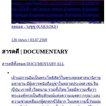
สองเรา เจอะกันครั้งใด เธอไม่เคยไยดี คราวนี้เธอยิ้มให้
ต้องให้ใส่ลีวายส์ สุดยอด สุดยอด มันสุดยอด มันสุดยอด
มันสุดยอด มันสุดยอด มันสุดยอด มันสุดยอด มันสุดยอด
มันสุดยอด มันสุดยอด มันสุดยอด มันสุดยอด มันสุดยอด
สุดยอด - วงซูซู (KARAOKE)
126 views • 03.07.2569
สารคดี
|
DOCUMENTARY
สารคดีทั้งหมด
DOCUMENTARY ALL
เจ้าแม่กวนอิมเป็นพระโพธิสัตว์ในพระพุทธศาสนานิกาย
มหายาน มีผู้เคารพนับถือบูชาในหลายประเทศ เช่น จีน
ญี่ปุ่น เกาหลี เวียดนาม รวมทั้งไทย โดยมีความเชื่อว่า
พระองค์ทรงเป็นสัญลักษณ์แห่งความเมตตา กรุณา และ
ความช่วยเหลือแก่ผู้ตกทุกข์ได้ยาก ในบทความนี้ Palanla