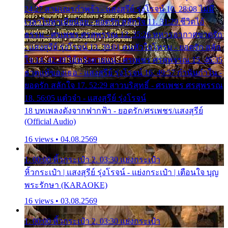
24:27 สามเณรกำพร้า - แสงสุรีย์ รุ่งโรจน์ 10. 28:08 ไม่มี
เวลาไปหาเมียน้อย - ยอดรัก สลักใจ 11. 31:29 ชีวิตไอ้
ธรรม - ศรเพชร ศรสุพรรณ 12. 35:26 ทหารอากาศขาดรัก
- แสงสุรีย์ รุ่งโรจน์ 13. 39:01 คนหัวใจโทรม - ยอดรัก สลัก
ใจ 14. 42:49 ไอ้หวังตายแน่ - ศรเพชร ศรสุพรรณ 15. 46:35
ธาตุแท้ของเธอ - แสงสุรีย์ รุ่งโรจน์ 16. 49:57 กำนันกำใน -
ยอดรัก สลักใจ 17. 52:29 สาวบริสุทธิ์ - ศรเพชร ศรสุพรรณ
18. 56:05 แต๋วจ๋า - แสงสุรีย์ รุ่งโรจน์
18 บทเพลงดังจากฟากฟ้า - ยอดรัก/ศรเพชร/แสงสุรีย์
(Official Audio)
16 views • 04.08.2569
1. 00:00 หิ้วกระเป๋า 2. 03:30 แย่งกระเป๋า
หิ้วกระเป๋า | แสงสุรีย์ รุ่งโรจน์ - แย่งกระเป๋า | เตือนใจ บุญ
พระรักษา (KARAOKE)
16 views • 03.08.2569
1. 00:00 หิ้วกระเป๋า 2. 03:30 แย่งกระเป๋า