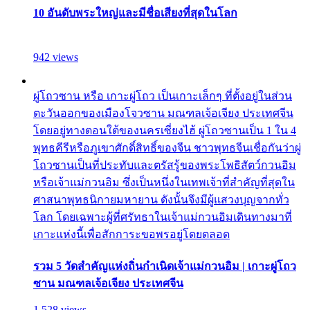
10 อันดับพระใหญ่และมีชื่อเสียงที่สุดในโลก
942 views
ผู่โถวซาน หรือ เกาะผู่โถว เป็นเกาะเล็กๆ ที่ตั้งอยู่ในส่วน
ตะวันออกของเมืองโจวซาน มณฑลเจ้อเจียง ประเทศจีน
โดยอยู่ทางตอนใต้ของนครเซี่ยงไฮ้ ผู่โถวซานเป็น 1 ใน 4
พุทธคีรีหรือภูเขาศักดิ์สิทธิ์ของจีน ชาวพุทธจีนเชื่อกันว่าผู่
โถวซานเป็นที่ประทับและตรัสรู้ของพระโพธิสัตว์กวนอิม
หรือเจ้าแม่กวนอิม ซึ่งเป็นหนึ่งในเทพเจ้าที่สำคัญที่สุดใน
ศาสนาพุทธนิกายมหายาน ดังนั้นจึงมีผู้แสวงบุญจากทั่ว
โลก โดยเฉพาะผู้ที่ศรัทธาในเจ้าแม่กวนอิมเดินทางมาที่
เกาะแห่งนี้เพื่อสักการะขอพรอยู่โดยตลอด
รวม 5 วัดสำคัญแห่งถิ่นกำเนิดเจ้าแม่กวนอิม | เกาะผู่โถว
ซาน มณฑลเจ้อเจียง ประเทศจีน
1,528 views