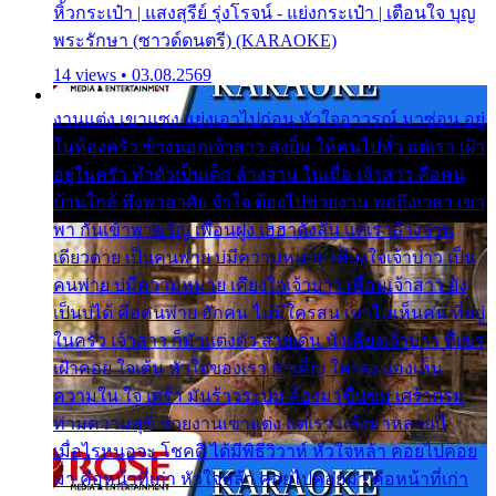
หิ้วกระเป๋า | แสงสุรีย์ รุ่งโรจน์ - แย่งกระเป๋า | เตือนใจ บุญ
พระรักษา (ซาวด์ดนตรี) (KARAOKE)
14 views • 03.08.2569
งานแต่ง เขาแซง แย่งเอาไปก่อน หัวใจอาวรณ์ มาซ่อน อยู่
ในห้องครัว ข้างนอกเจ้าสาว ส่งยิ้ม ให้คนไปทั่ว แต่เรา เฝ้า
อยู่ในครัว ทำตัวเป็นเด็ก ล้างจาน ในเมื่อ เจ้าสาว คือคน
บ้านใกล้ พึ่งพาอาศัย จำใจ ต้องไปช่วยงาน พอถึงเวลา เขา
พา กันเข้าพาขวัญ เพื่อนฝูง เฮฮาดังลั่น แต่เราล้างจาน
เดียวดาย เป็นคนพ่าย บ่มีความหมาย เคียงใจเจ้าบ่าว เป็น
คนพ่าย บ่มีความหมาย เคียงใจเจ้าบ่าว เพื่อนเจ้าสาว ยัง
เป็นบ่ได้ คือคนพ่าย ฮักคน ไม่มีใครสน เขาไม่เห็นคน ที่อยู่
ในครัว เจ้าสาว ก็มัวแต่งตัว สวยเด่น นั่งเคียงเจ้าบ่าว ที่เขา
เฝ้าคอย ใจเต้น หัวใจของเรา ลำเค็ญ ใครจะมองเห็น
ความใน ใจ เศร้า มันร้าวระบม ต้องมาขื่นขม เศร้าตรม
ท่ามความสุขี ช่วยงานเขาแต่ง แต่เรา แล้งมาหลายปี
เมื่อไรหนอจะ โชคดี ได้มีพิธีวิวาห์ หัวใจหล้า คอยไปคอย
มา คือหน้าที่เก่า หัวใจหล้า คอยไปคอยมา คือหน้าที่เก่า