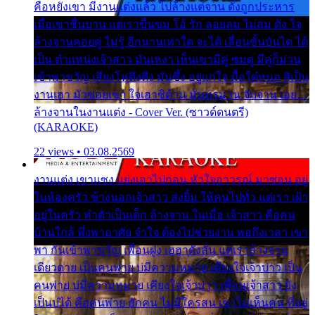
คือหยังเขา มีงานแต่งแล้ว ไปล้างแต่จาน ดั่งถูกประหาร
เมื่อเขาชื่นบาน แต่เราขื่นขม โอ้ รัก ลอยลม ไม่สม ดัง ใจ
ล้างจานคอยคู่ ไม่รู้ อีกนานเท่าใด จะได้ เลื่อนขั้นบันได ได้
เป็น ตำแหน่งเจ้าสาว มันเหงา เห็นเขามีคู่ ซมดู มีคู่ก็ม่วน
เข้าพาขวัญ เสียงโห่ตึงตึง มันซึ้ง อยู่แก่ใจ มื้อใด๋หนอ สิเป็น
งานเฮา มัวซอยเขา ใจเฮาซิด้าน มันทรมาน จับจาน เอย…
ล้างจานในงานแต่ง - Cover Ver. (ซาวด์ดนตรี)
(KARAOKE)
22 views • 03.08.2569
งานแต่ง เขาแซง แย่งเอาไปก่อน หัวใจอาวรณ์ มาซ่อน อยู่
ในห้องครัว ข้างนอกเจ้าสาว ส่งยิ้ม ให้คนไปทั่ว แต่เรา เฝ้า
อยู่ในครัว ทำตัวเป็นเด็ก ล้างจาน ในเมื่อ เจ้าสาว คือคน
บ้านใกล้ พึ่งพาอาศัย จำใจ ต้องไปช่วยงาน พอถึงเวลา เขา
พา กันเข้าพาขวัญ เพื่อนฝูง เฮฮาดังลั่น แต่เราล้างจาน
เดียวดาย เป็นคนพ่าย บ่มีความหมาย เคียงใจเจ้าบ่าว เป็น
คนพ่าย บ่มีความหมาย เคียงใจเจ้าบ่าว เพื่อนเจ้าสาว ยัง
เป็นบ่ได้ คือคนพ่าย ฮักคน ไม่มีใครสน เขาไม่เห็นคน ที่อยู่