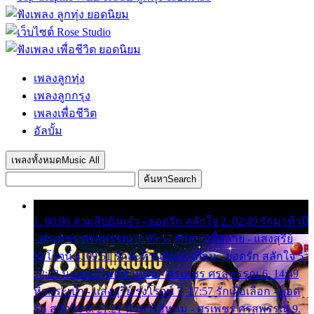
เพลงลูกทุ่ง
เพลงลูกกรุง
เพลงเพื่อชีวิต
อัลบั้ม
เพลงทั้งหมด
Music All
ค้นหา
Search
1. 00:00 สามสิบยังแจ๋ว - ยอดรัก สลักใจ 2. 02:49 รักมาห้าปี
- ศรเพชร ศรสุพรรณ 3. 05:57 รักสาวเสื้อลาย - แสงสุรีย์
รุ่งโรจน์ 4. 09:51 รักสะท้านดินสะเทือน - ยอดรัก สลักใจ 5.
12:23 มอเตอร์ไซค์ทำหล่น - ศรเพชร ศรสุพรรณ 6. 14:49
หิ้วกระเป๋า - แสงสุรีย์ รุ่งโรจน์ 7. 17:57 รักเผื่อเลือก - ยอด
รัก สลักใจ 8. 21:21 น้ำตาไอ้หนุ่ม - ศรเพชร ศรสุพรรณ 9.