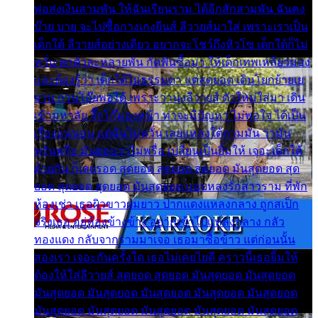
พ่อส่งเงินสามพัน ให้ฉันเรียนราม ได้อีกสักสามพัน ฉันคง
บ๊าย บาย จะไปซื้อกางเกงยีนส์ ลีวายส์มาใส่ เพราะเราเป็น
เด็กใต้ ลีวายส์อย่างเดียว อยากจะโชว์ถึงหิวโซ เด็กใต้ก็ไม่
หวั่น ตกตัวละหลายพัน กัดฟันซื้อมา ให้เด็กเทพเหลียวมอง
และต้องรู้ว่า เด็กใต้ไม่ธรรมดา แต่สุดยอด เดินโยกย้ายเย
ยวน กวนโอ๊ยพอได้ เพราะว่านุ่งลีวายส์ ตัวใหม่ใส่มา เดิน
เข้ามหาลัย จิ๊กโก๊มองหน้า ท่าจะมีปัญหา ไม่พอใจ ได้เป็น
เรื่องแน่นอน แต่ฉันไม่หวั่น เลยแหลงใต้ถามมัน ว่ามัน
พรั่นพรือ มันตอบว่าไม่พรื่อ เปลี่ยนเป็นยิ้มให้ เจอะเด็กใต้
ด้วยกัน ก็เลยรอด สุดยอด สุดยอด สุดยอด มันสุดยอด สุด
ยอด สุดยอด สุดยอด มันสุดยอด แอบหลงรักสาวราม ที่พัก
ห้องเช่า เธอผิวขาวผมยาว ปากแดงแหลงกลาง ถูกสเป็ก
จริงเธอ อยู่ห้องข้างข้าง อยากเข้าไปแหลงกลาง กลัว
ทองแดง กลับจากรามมาเจอ เธอมาซื้อข้าว แต่ก่อนนั้น
สองเรา เจอะกันครั้งใด เธอไม่เคยไยดี คราวนี้เธอยิ้มให้
ต้องให้ใส่ลีวายส์ สุดยอด สุดยอด มันสุดยอด มันสุดยอด
มันสุดยอด มันสุดยอด มันสุดยอด มันสุดยอด มันสุดยอด
มันสุดยอด มันสุดยอด มันสุดยอด มันสุดยอด มันสุดยอด