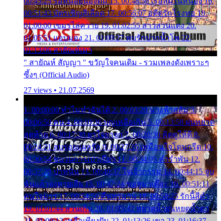
00:45:25 รอหน่อยน้องติ๋ม 15. 00:48:56 เรือล่มในหนอง 16.
00:51:43 บัตรเชิญสีเลือด 17. 00:56:07 อดีตรักโรงทอ 18.
01:00:00 เขมรไล่ควาย 19. 01:02:55 สาวสวนแตง 20.
01:05:51 แอบมอง 21. 01:09:27 พบรักปากน้ำโพ 22.
01:13:06 สายัณห์เมา
" สายัณห์ สัญญา " ขวัญใจคนเดิม - รวมเพลงดังเพราะๆ
ซึ้งๆ (Official Audio)
27 views • 21.07.2569
1. 00:00:00 ทำไมทำฉันได้ 2. 00:03:20 นางฟ้าสลัม 3.
00:06:50 คน 4. 00:10:36 บุญเหลือเกิน 5. 00:13:58 ฝนหยาด
สุดท้าย 6. 00:17:30 ยาใจยาจก 7. 00:20:30 คิดดูให้ดี 8.
00:24:21 ลบรอยแผลรัก 9. 00:27:35 เหมือนใจโดนกรีด 10.
00:30:54 ขบวนการเปาเปียว 11. 00:34:05 คำรำพัน 12.
00:37:20 ปาหนัน 13. 00:40:37 ใจเจ้ากรรม 14. 00:44:15 จูบ
ฉันแล้วจงตายเสีย 15. 00:47:24 ขอสูมาเต๊อะ 16. 00:51:11
คนใจมาร 17. 00:54:50 คืนทรมาน 18. 00:58:25 รักนี้สีดำ
19. 01:01:44 ส่วนเกิน 20. 01:05:42 หยาดน้ำฝนหยดน้ำตา
21. 01:09:13 เหลือเพียงฝัน 22. 01:13:26 เขา 23. 01:16:37