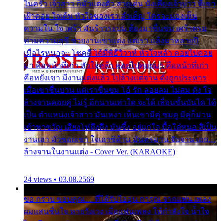
ในครัว เจ้าสาว ก็มัวแต่งตัว สวยเด่น นั่งเคียงเจ้าบ่าว ที่เขา
เฝ้าคอย ใจเต้น หัวใจของเรา ลำเค็ญ ใครจะมองเห็น
ความใน ใจ เศร้า มันร้าวระบม ต้องมาขื่นขม เศร้าตรม
ท่ามความสุขี ช่วยงานเขาแต่ง แต่เรา แล้งมาหลายปี
เมื่อไรหนอจะ โชคดี ได้มีพิธีวิวาห์ หัวใจหล้า คอยไปคอย
มา คือหน้าที่เก่า หัวใจหล้า คอยไปคอยมา คือหน้าที่เก่า
คือหยังเขา มีงานแต่งแล้ว ไปล้างแต่จาน ดั่งถูกประหาร
เมื่อเขาชื่นบาน แต่เราขื่นขม โอ้ รัก ลอยลม ไม่สม ดัง ใจ
ล้างจานคอยคู่ ไม่รู้ อีกนานเท่าใด จะได้ เลื่อนขั้นบันได ได้
เป็น ตำแหน่งเจ้าสาว มันเหงา เห็นเขามีคู่ ซมดู มีคู่ก็ม่วน
เข้าพาขวัญ เสียงโห่ตึงตึง มันซึ้ง อยู่แก่ใจ มื้อใด๋หนอ สิเป็น
งานเฮา มัวซอยเขา ใจเฮาซิด้าน มันทรมาน จับจาน เอย…
ล้างจานในงานแต่ง - Cover Ver. (KARAOKE)
24 views • 03.08.2569
ขอ กราบ ขอบคุณ.... ที่ได้รับไออุ่น การุณ จากแฟน เพลง
ผมแสนชื่นใจ หายวังเวง เมื่อแฟนเพลง ให้กำลังใจ น้ำใจ