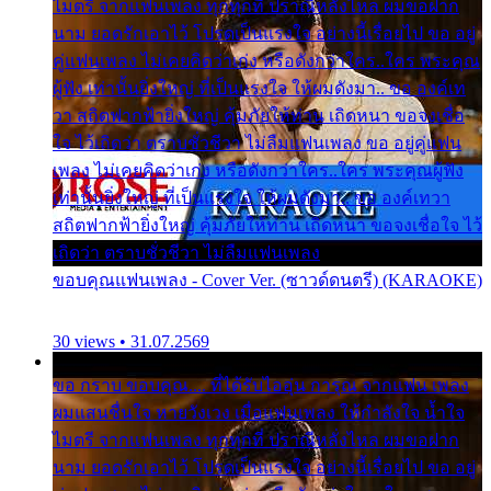
ไมตรี จากแฟนเพลง ทุกทุกที่ ปราณีหลั่งไหล ผมขอฝาก
นาม ยอดรักเอาไว้ โปรดเป็นแรงใจ อย่างนี้เรื่อยไป ขอ อยู่
คู่แฟนเพลง ไม่เคยคิดว่าเก่ง หรือดังกว่าใคร..ใคร พระคุณ
ผู้ฟัง เท่านั้นยิ่งใหญ่ ที่เป็นแรงใจ ให้ผมดังมา.. ขอ องค์เท
วา สถิตฟากฟ้ายิ่งใหญ่ คุ้มภัยให้ท่าน เถิดหนา ขอจงเชื่อ
ใจ ไว้เถิดว่า ตราบชั่วชีวา ไม่ลืมแฟนเพลง ขอ อยู่คู่แฟน
เพลง ไม่เคยคิดว่าเก่ง หรือดังกว่าใคร..ใคร พระคุณผู้ฟัง
เท่านั้นยิ่งใหญ่ ที่เป็นแรงใจ ให้ผมดังมา.. ขอ องค์เทวา
สถิตฟากฟ้ายิ่งใหญ่ คุ้มภัยให้ท่าน เถิดหนา ขอจงเชื่อใจ ไว้
เถิดว่า ตราบชั่วชีวา ไม่ลืมแฟนเพลง
ขอบคุณแฟนเพลง - Cover Ver. (ซาวด์ดนตรี) (KARAOKE)
30 views • 31.07.2569
ขอ กราบ ขอบคุณ.... ที่ได้รับไออุ่น การุณ จากแฟน เพลง
ผมแสนชื่นใจ หายวังเวง เมื่อแฟนเพลง ให้กำลังใจ น้ำใจ
ไมตรี จากแฟนเพลง ทุกทุกที่ ปราณีหลั่งไหล ผมขอฝาก
นาม ยอดรักเอาไว้ โปรดเป็นแรงใจ อย่างนี้เรื่อยไป ขอ อยู่