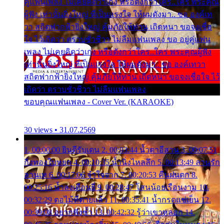
คู่แฟนเพลง ไม่เคยคิดว่าเก่ง หรือดังกว่าใคร..ใคร พระคุณ
ผู้ฟัง เท่านั้นยิ่งใหญ่ ที่เป็นแรงใจ ให้ผมดังมา.. ขอ องค์เท
วา สถิตฟากฟ้ายิ่งใหญ่ คุ้มภัยให้ท่าน เถิดหนา ขอจงเชื่อ
ใจ ไว้เถิดว่า ตราบชั่วชีวา ไม่ลืมแฟนเพลง ขอ อยู่คู่แฟน
เพลง ไม่เคยคิดว่าเก่ง หรือดังกว่าใคร..ใคร พระคุณผู้ฟัง
เท่านั้นยิ่งใหญ่ ที่เป็นแรงใจ ให้ผมดังมา.. ขอ องค์เทวา
สถิตฟากฟ้ายิ่งใหญ่ คุ้มภัยให้ท่าน เถิดหนา ขอจงเชื่อใจ ไว้
เถิดว่า ตราบชั่วชีวา ไม่ลืมแฟนเพลง
ขอบคุณแฟนเพลง - Cover Ver. (KARAOKE)
30 views • 31.07.2569
1. 00:00:00 ยินดีรับเดน 2. 00:03:44 น้ำตาอีสาน 3. 00:07:51
กิ่งทองใบหยก 4. 00:10:35 น้ำนิ่งไหลลึก 5. 00:13:49 ลานรัก
ลานเท 6. 00:17:06 จำใจจาก 7. 00:20:53 คืนฝนตก 8.
00:25:16 น้ำลงเดือนยี่ 9. 00:28:47 โสนน้อยเรือนงาม 10.
00:32:29 ตอไม้ที่ตายแล้ว 11. 00:35:41 น้ำกรดแช่เย็น 12.
00:39:08 อยากฟังซ้ำ 13. 00:42:32 รู้ว่าเขาหลอก 14.