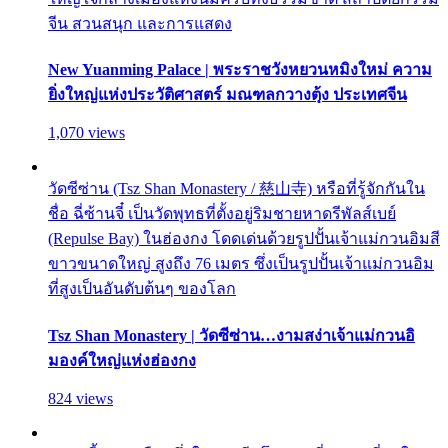
จีน สวนสนุก และการแสดง
New Yuanming Palace | พระราชวังหยวนหมิงใหม่ ความ
ยิ่งใหญ่แห่งประวัติศาสตร์ มณฑลกวางตุ้ง ประเทศจีน
1,070 views
วัดซีซ่าน (Tsz Shan Monastery / 慈山寺) หรือที่รู้จักกันใน
ชื่อ ฉี่ซ้านจี๋ เป็นวัดพุทธที่ตั้งอยู่ริมชายหาดรีพัลส์เบย์
(Repulse Bay) ในฮ่องกง โดดเด่นด้วยรูปปั้นเจ้าแม่กวนอิมสี
ขาวขนาดใหญ่ สูงถึง 76 เมตร ซึ่งเป็นรูปปั้นเจ้าแม่กวนอิม
ที่สูงเป็นอันดับต้นๆ ของโลก
Tsz Shan Monastery | วัดซีซ่าน…งามสง่าเจ้าแม่กวนอิ
มองค์ใหญ่แห่งฮ่องกง
824 views