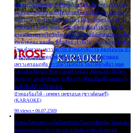
เพราะเป็นโรครักจาง ชีวิตเคว้งคว้าง เมื่อรักห่างร้างไกล
แม่ก็บอก พ่อก็สั่งจะรักใครสักครั้ง อย่าไปหวังความรวย
พลั้งไปใครจะช่วย ซื้อเปลมาไกว ให้ลูกบัวทอง เวรกรรม
ตามสนอง จึงเศร้าหมอง กลีบบัวทองต้องโรย บัวทองไม่
ตระหนัก เพราะไม่รักโคลนตม บัวทองท้องกลม เพราะลืม
ตมน้ำคลอง หลงลิ้น ที่สิ้นสัตย์ เจ้าจึงไม่ระมัด หลงกลิ่นลิ้น
โชย คำหวาน เขาวาดโรย บัวทองกลีบโรย ต้องร้อนรุม บัว
มาบานก่อนตูม ดุจไฟสุมร้อนรุมอุรา บัวทองผ่ายผอม
เพราะตรอมฤทัย ข้าวปลาไม่สนใจ ร้องไห้ลูกเดียว หยุด
โศก เสียเถิดทอง พักความเศร้าหมอง เถิดทองจ๋า ถึงใคร
เขาจะว่า ลูกเจ้าเกิดมา จะชื่อว่าไง พี่ขอเป็นเพื่อนปลอบใจ
จะตั้งชื่อให้ ว่าไอ้บังเอิญ
บัวทองร้องไห้ - เทพพร เพชรอุบล (ซาวด์ดนตรี)
(KARAOKE)
90 views • 06.07.2569
บัวทองโศก เพราะเป็นโรครักรุม ในอกกลัดกลุ้ม โดนแฟน
หนุ่มหลอกเอา เขารวย และรูปหล่อ มาพะเน้าพะนอ