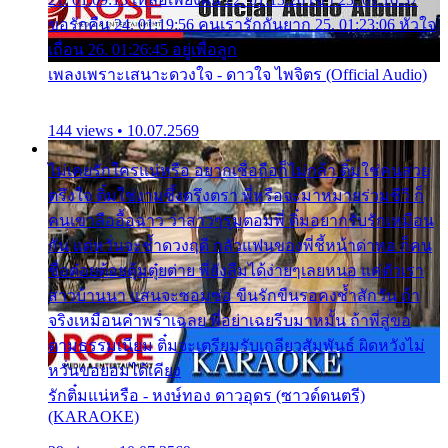
ขอรักคืน 24. 01:19:56 คนเรารักกันยาก 25. 01:23:06 หัวใจ
เถื่อน 26. 01:26:45 อยู่เพื่อลูก
เพลงเพราะเสนาะดวงใจ - ดาวใจ ไพจิตร (Official Audio)
144 views • 10.07.2569
ไม่เคยรักใครแน่หรือ อยากเชื่อถือก็ไม่กล้า ติ๋มใช่คนสวย
ตรึงใจ ติ๋มใช่งามซึ้งตรึงตรา พี่หรือจะมาหมายร่วมชีวี ก็
คนเขาลืออื้อฉาว ว่าสาวๆรุมตอมพี่ ติ๋มอยากรับรักเหมือน
กัน แต่หวั่นจะช้ำดวงฤดี กลัวแฟนของพี่ชี้หน้าด่าทอ ก็คน
ชื่อต๋อยต้อยตุ้มตุ๋ยต่าย พี่ยังลืมได้ง่ายๆเลยหนอ แค่ตัวเรา
สาวบ้านนา แสนจะซอมซ่อ ขืนรักขืนรอคงช้ำสักวัน ถ้า
จริงเหมือนคำพร่ำเฉลย พี่อย่าเฉยรีบมาหมั้น ถ้าพี่สู่ขอ
ตามธรรมเนียม ติ๋มจะเตรียมรับเกลียวสัมพันธ์ ผิดหวังไม่
หวั่นขอยอมได้เคียง
รักติ๋มแน่หรือ - หงษ์ทอง ดาวอุดร (ซาวด์ดนตรี)
(KARAOKE)