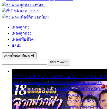
เพลงลูกทุ่ง
เพลงลูกกรุง
เพลงเพื่อชีวิต
อัลบั้ม
เพลงทั้งหมด
Music All
ค้นหา
Search
1. 00:00 สามสิบยังแจ๋ว - ยอดรัก สลักใจ 2. 02:49 รักมาห้าปี
- ศรเพชร ศรสุพรรณ 3. 05:57 รักสาวเสื้อลาย - แสงสุรีย์
รุ่งโรจน์ 4. 09:51 รักสะท้านดินสะเทือน - ยอดรัก สลักใจ 5.
12:23 มอเตอร์ไซค์ทำหล่น - ศรเพชร ศรสุพรรณ 6. 14:49
หิ้วกระเป๋า - แสงสุรีย์ รุ่งโรจน์ 7. 17:57 รักเผื่อเลือก - ยอด
รัก สลักใจ 8. 21:21 น้ำตาไอ้หนุ่ม - ศรเพชร ศรสุพรรณ 9.