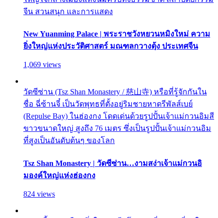
จีน สวนสนุก และการแสดง
New Yuanming Palace | พระราชวังหยวนหมิงใหม่ ความ
ยิ่งใหญ่แห่งประวัติศาสตร์ มณฑลกวางตุ้ง ประเทศจีน
1,069 views
วัดซีซ่าน (Tsz Shan Monastery / 慈山寺) หรือที่รู้จักกันใน
ชื่อ ฉี่ซ้านจี๋ เป็นวัดพุทธที่ตั้งอยู่ริมชายหาดรีพัลส์เบย์
(Repulse Bay) ในฮ่องกง โดดเด่นด้วยรูปปั้นเจ้าแม่กวนอิมสี
ขาวขนาดใหญ่ สูงถึง 76 เมตร ซึ่งเป็นรูปปั้นเจ้าแม่กวนอิม
ที่สูงเป็นอันดับต้นๆ ของโลก
Tsz Shan Monastery | วัดซีซ่าน…งามสง่าเจ้าแม่กวนอิ
มองค์ใหญ่แห่งฮ่องกง
824 views