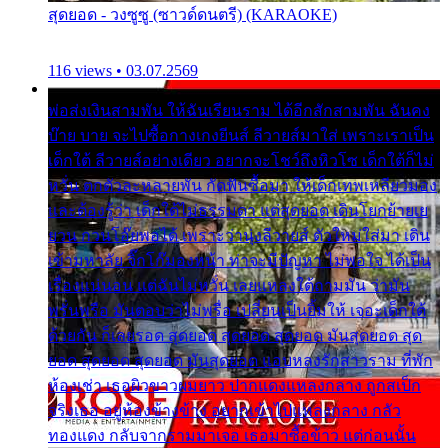
สุดยอด - วงซูซู (ซาวด์ดนตรี) (KARAOKE)
116 views • 03.07.2569
พ่อส่งเงินสามพัน ให้ฉันเรียนราม ได้อีกสักสามพัน ฉันคง
บ๊าย บาย จะไปซื้อกางเกงยีนส์ ลีวายส์มาใส่ เพราะเราเป็น
เด็กใต้ ลีวายส์อย่างเดียว อยากจะโชว์ถึงหิวโซ เด็กใต้ก็ไม่
หวั่น ตกตัวละหลายพัน กัดฟันซื้อมา ให้เด็กเทพเหลียวมอง
และต้องรู้ว่า เด็กใต้ไม่ธรรมดา แต่สุดยอด เดินโยกย้ายเย
ยวน กวนโอ๊ยพอได้ เพราะว่านุ่งลีวายส์ ตัวใหม่ใส่มา เดิน
เข้ามหาลัย จิ๊กโก๊มองหน้า ท่าจะมีปัญหา ไม่พอใจ ได้เป็น
เรื่องแน่นอน แต่ฉันไม่หวั่น เลยแหลงใต้ถามมัน ว่ามัน
พรั่นพรือ มันตอบว่าไม่พรื่อ เปลี่ยนเป็นยิ้มให้ เจอะเด็กใต้
ด้วยกัน ก็เลยรอด สุดยอด สุดยอด สุดยอด มันสุดยอด สุด
ยอด สุดยอด สุดยอด มันสุดยอด แอบหลงรักสาวราม ที่พัก
ห้องเช่า เธอผิวขาวผมยาว ปากแดงแหลงกลาง ถูกสเป็ก
จริงเธอ อยู่ห้องข้างข้าง อยากเข้าไปแหลงกลาง กลัว
ทองแดง กลับจากรามมาเจอ เธอมาซื้อข้าว แต่ก่อนนั้น