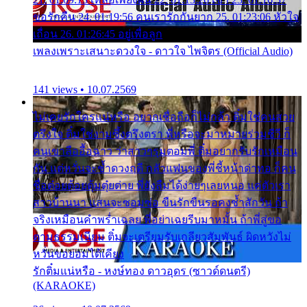
ขอรักคืน 24. 01:19:56 คนเรารักกันยาก 25. 01:23:06 หัวใจ
เถื่อน 26. 01:26:45 อยู่เพื่อลูก
เพลงเพราะเสนาะดวงใจ - ดาวใจ ไพจิตร (Official Audio)
141 views • 10.07.2569
ไม่เคยรักใครแน่หรือ อยากเชื่อถือก็ไม่กล้า ติ๋มใช่คนสวย
ตรึงใจ ติ๋มใช่งามซึ้งตรึงตรา พี่หรือจะมาหมายร่วมชีวี ก็
คนเขาลืออื้อฉาว ว่าสาวๆรุมตอมพี่ ติ๋มอยากรับรักเหมือน
กัน แต่หวั่นจะช้ำดวงฤดี กลัวแฟนของพี่ชี้หน้าด่าทอ ก็คน
ชื่อต๋อยต้อยตุ้มตุ๋ยต่าย พี่ยังลืมได้ง่ายๆเลยหนอ แค่ตัวเรา
สาวบ้านนา แสนจะซอมซ่อ ขืนรักขืนรอคงช้ำสักวัน ถ้า
จริงเหมือนคำพร่ำเฉลย พี่อย่าเฉยรีบมาหมั้น ถ้าพี่สู่ขอ
ตามธรรมเนียม ติ๋มจะเตรียมรับเกลียวสัมพันธ์ ผิดหวังไม่
หวั่นขอยอมได้เคียง
รักติ๋มแน่หรือ - หงษ์ทอง ดาวอุดร (ซาวด์ดนตรี)
(KARAOKE)