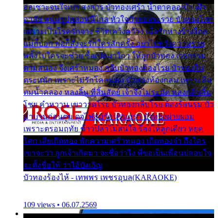
ออเซาะจนใจเบา สงสาร บัวทองเศร้า น้ำตาคลอเบ้า เฝ้า
อาลัย หนุ่มรูปหล่อหนีไกล หัวใจบัวทองระรวย บัวทองโศก
เพราะเป็นโรครักจาง ชีวิตเคว้งคว้าง เมื่อรักห่างร้างไกล
แม่ก็บอก พ่อก็สั่งจะรักใครสักครั้ง อย่าไปหวังความรวย
พลั้งไปใครจะช่วย ซื้อเปลมาไกว ให้ลูกบัวทอง เวรกรรม
ตามสนอง จึงเศร้าหมอง กลีบบัวทองต้องโรย บัวทองไม่
ตระหนัก เพราะไม่รักโคลนตม บัวทองท้องกลม เพราะลืม
ตมน้ำคลอง หลงลิ้น ที่สิ้นสัตย์ เจ้าจึงไม่ระมัด หลงกลิ่นลิ้น
โชย คำหวาน เขาวาดโรย บัวทองกลีบโรย ต้องร้อนรุม บัว
มาบานก่อนตูม ดุจไฟสุมร้อนรุมอุรา บัวทองผ่ายผอม
เพราะตรอมฤทัย ข้าวปลาไม่สนใจ ร้องไห้ลูกเดียว หยุด
โศก เสียเถิดทอง พักความเศร้าหมอง เถิดทองจ๋า ถึงใคร
เขาจะว่า ลูกเจ้าเกิดมา จะชื่อว่าไง พี่ขอเป็นเพื่อนปลอบใจ
จะตั้งชื่อให้ ว่าไอ้บังเอิญ
บัวทองร้องไห้ - เทพพร เพชรอุบล(KARAOKE)
109 views • 06.07.2569