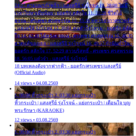
24:27 สามเณรกำพร้า - แสงสุรีย์ รุ่งโรจน์ 10. 28:08 ไม่มี
เวลาไปหาเมียน้อย - ยอดรัก สลักใจ 11. 31:29 ชีวิตไอ้
ธรรม - ศรเพชร ศรสุพรรณ 12. 35:26 ทหารอากาศขาดรัก
- แสงสุรีย์ รุ่งโรจน์ 13. 39:01 คนหัวใจโทรม - ยอดรัก สลัก
ใจ 14. 42:49 ไอ้หวังตายแน่ - ศรเพชร ศรสุพรรณ 15. 46:35
ธาตุแท้ของเธอ - แสงสุรีย์ รุ่งโรจน์ 16. 49:57 กำนันกำใน -
ยอดรัก สลักใจ 17. 52:29 สาวบริสุทธิ์ - ศรเพชร ศรสุพรรณ
18. 56:05 แต๋วจ๋า - แสงสุรีย์ รุ่งโรจน์
18 บทเพลงดังจากฟากฟ้า - ยอดรัก/ศรเพชร/แสงสุรีย์
(Official Audio)
14 views • 04.08.2569
1. 00:00 หิ้วกระเป๋า 2. 03:30 แย่งกระเป๋า
หิ้วกระเป๋า | แสงสุรีย์ รุ่งโรจน์ - แย่งกระเป๋า | เตือนใจ บุญ
พระรักษา (KARAOKE)
12 views • 03.08.2569
1. 00:00 หิ้วกระเป๋า 2. 03:30 แย่งกระเป๋า