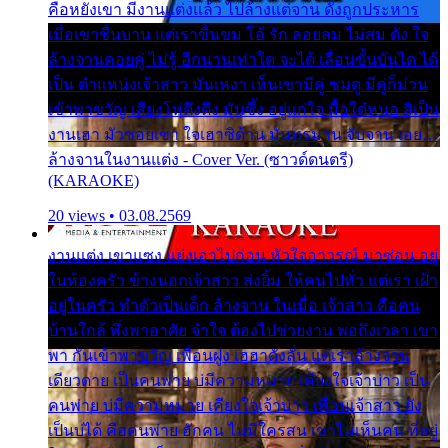
คือหยังเขา มีงานแต่งแล้ว ไปล้างแต่จาน ดั่งถูกประหาร
เมื่อเขาชื่นบาน แต่เราขื่นขม โอ้ รัก ลอยลม ไม่สม ดัง ใจ
ล้างจานคอยคู่ ไม่รู้ อีกนานเท่าใด จะได้ เลื่อนขั้นบันได ได้
เป็น ตำแหน่งเจ้าสาว มันเหงา เห็นเขามีคู่ ซมดู มีคู่ก็ม่วน
เข้าพาขวัญ เสียงโห่ตึงตึง มันซึ้ง อยู่แก่ใจ มื้อใด๋หนอ สิเป็น
งานเฮา มัวซอยเขา ใจเฮาซิด้าน มันทรมาน จับจาน เอย…
ล้างจานในงานแต่ง - Cover Ver. (ซาวด์ดนตรี)
(KARAOKE)
20 views • 03.08.2569
งานแต่ง เขาแซง แย่งเอาไปก่อน หัวใจอาวรณ์ มาซ่อน อยู่
ในห้องครัว ข้างนอกเจ้าสาว ส่งยิ้ม ให้คนไปทั่ว แต่เรา เฝ้า
อยู่ในครัว ทำตัวเป็นเด็ก ล้างจาน ในเมื่อ เจ้าสาว คือคน
บ้านใกล้ พึ่งพาอาศัย จำใจ ต้องไปช่วยงาน พอถึงเวลา เขา
พา กันเข้าพาขวัญ เพื่อนฝูง เฮฮาดังลั่น แต่เราล้างจาน
เดียวดาย เป็นคนพ่าย บ่มีความหมาย เคียงใจเจ้าบ่าว เป็น
คนพ่าย บ่มีความหมาย เคียงใจเจ้าบ่าว เพื่อนเจ้าสาว ยัง
เป็นบ่ได้ คือคนพ่าย ฮักคน ไม่มีใครสน เขาไม่เห็นคน ที่อยู่