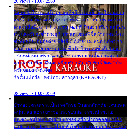
26 views • 10.07.2569
ไม่เคยรักใครแน่หรือ อยากเชื่อถือก็ไม่กล้า ติ๋มใช่คนสวย
ตรึงใจ ติ๋มใช่งามซึ้งตรึงตรา พี่หรือจะมาหมายร่วมชีวี ก็
คนเขาลืออื้อฉาว ว่าสาวๆรุมตอมพี่ ติ๋มอยากรับรักเหมือน
กัน แต่หวั่นจะช้ำดวงฤดี กลัวแฟนของพี่ชี้หน้าด่าทอ ก็คน
ชื่อต๋อยต้อยตุ้มตุ๋ยต่าย พี่ยังลืมได้ง่ายๆเลยหนอ แค่ตัวเรา
สาวบ้านนา แสนจะซอมซ่อ ขืนรักขืนรอคงช้ำสักวัน ถ้า
จริงเหมือนคำพร่ำเฉลย พี่อย่าเฉยรีบมาหมั้น ถ้าพี่สู่ขอ
ตามธรรมเนียม ติ๋มจะเตรียมรับเกลียวสัมพันธ์ ผิดหวังไม่
หวั่นขอยอมได้เคียง
รักติ๋มแน่หรือ - หงษ์ทอง ดาวอุดร (KARAOKE)
28 views • 10.07.2569
บัวทองโศก เพราะเป็นโรครักรุม ในอกกลัดกลุ้ม โดนแฟน
หนุ่มหลอกเอา เขารวย และรูปหล่อ มาพะเน้าพะนอ
ออเซาะจนใจเบา สงสาร บัวทองเศร้า น้ำตาคลอเบ้า เฝ้า
อาลัย หนุ่มรูปหล่อหนีไกล หัวใจบัวทองระรวย บัวทองโศก