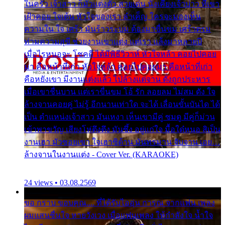
ในครัว เจ้าสาว ก็มัวแต่งตัว สวยเด่น นั่งเคียงเจ้าบ่าว ที่เขา
เฝ้าคอย ใจเต้น หัวใจของเรา ลำเค็ญ ใครจะมองเห็น
ความใน ใจ เศร้า มันร้าวระบม ต้องมาขื่นขม เศร้าตรม
ท่ามความสุขี ช่วยงานเขาแต่ง แต่เรา แล้งมาหลายปี
เมื่อไรหนอจะ โชคดี ได้มีพิธีวิวาห์ หัวใจหล้า คอยไปคอย
มา คือหน้าที่เก่า หัวใจหล้า คอยไปคอยมา คือหน้าที่เก่า
คือหยังเขา มีงานแต่งแล้ว ไปล้างแต่จาน ดั่งถูกประหาร
เมื่อเขาชื่นบาน แต่เราขื่นขม โอ้ รัก ลอยลม ไม่สม ดัง ใจ
ล้างจานคอยคู่ ไม่รู้ อีกนานเท่าใด จะได้ เลื่อนขั้นบันได ได้
เป็น ตำแหน่งเจ้าสาว มันเหงา เห็นเขามีคู่ ซมดู มีคู่ก็ม่วน
เข้าพาขวัญ เสียงโห่ตึงตึง มันซึ้ง อยู่แก่ใจ มื้อใด๋หนอ สิเป็น
งานเฮา มัวซอยเขา ใจเฮาซิด้าน มันทรมาน จับจาน เอย…
ล้างจานในงานแต่ง - Cover Ver. (KARAOKE)
24 views • 03.08.2569
ขอ กราบ ขอบคุณ.... ที่ได้รับไออุ่น การุณ จากแฟน เพลง
ผมแสนชื่นใจ หายวังเวง เมื่อแฟนเพลง ให้กำลังใจ น้ำใจ