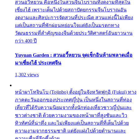
สวนอวี้หยวน คือหนึ่งในสวนจีนโบราณที่งดงามที่สุดใน
เซี่ยงไฮ้ เพราะเต็มไปด้วยสถาปัตยกรรมจีนโบราณอัน
งดงามและศิลปะการจัดสวนที่ประณีต สวนแห่งนี้ไม่เพียง
แต่เป็นสถานที่พักผ่อนหย่อนใจแต่ยังเป็นมรดกทาง
วัฒนธรรมที่สำคัญของจีนด้วยประวัติศาสตร์อันยาวนาน
กว่า 400 ปี
Yuyuan Garden : สวนอวี้หยวน จุดเช็กอินห้ามพลาดเมื่อ
มาเซี่ยงไฮ้ ประเทศจีน
1,302 views
หน้าผาโทจินโบ (Tojinbo) ตั้งอยู่ในจังหวัดฟุกุอิ (Fukui) ทาง
ภาคตะวันออกของประเทศญี่ปุ่น เป็นหนึ่งในสถานที่ท่อง
เที่ยวที่ได้รับความนิยมจากทั้งนักท่องเที่ยวชาวญี่ปุ่นและ
ชาวต่างชาติ ด้วยความงามของหน้าผาที่สูงชันและวิว
ทิวทัศน์ที่น่าทึ่ง และไม่เพียงแต่เป็นสถานที่ที่เต็มไปด้วย
ความงามจากธรรมชาติ แต่ยังแฝงไปด้วยตำนานและ
ความเชื่อที่ลึกซึ้งด้วย