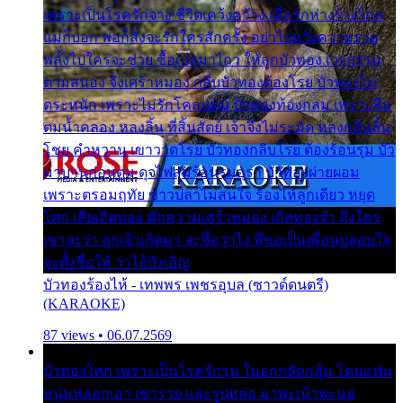
เพราะเป็นโรครักจาง ชีวิตเคว้งคว้าง เมื่อรักห่างร้างไกล
แม่ก็บอก พ่อก็สั่งจะรักใครสักครั้ง อย่าไปหวังความรวย
พลั้งไปใครจะช่วย ซื้อเปลมาไกว ให้ลูกบัวทอง เวรกรรม
ตามสนอง จึงเศร้าหมอง กลีบบัวทองต้องโรย บัวทองไม่
ตระหนัก เพราะไม่รักโคลนตม บัวทองท้องกลม เพราะลืม
ตมน้ำคลอง หลงลิ้น ที่สิ้นสัตย์ เจ้าจึงไม่ระมัด หลงกลิ่นลิ้น
โชย คำหวาน เขาวาดโรย บัวทองกลีบโรย ต้องร้อนรุม บัว
มาบานก่อนตูม ดุจไฟสุมร้อนรุมอุรา บัวทองผ่ายผอม
เพราะตรอมฤทัย ข้าวปลาไม่สนใจ ร้องไห้ลูกเดียว หยุด
โศก เสียเถิดทอง พักความเศร้าหมอง เถิดทองจ๋า ถึงใคร
เขาจะว่า ลูกเจ้าเกิดมา จะชื่อว่าไง พี่ขอเป็นเพื่อนปลอบใจ
จะตั้งชื่อให้ ว่าไอ้บังเอิญ
บัวทองร้องไห้ - เทพพร เพชรอุบล (ซาวด์ดนตรี)
(KARAOKE)
87 views • 06.07.2569
บัวทองโศก เพราะเป็นโรครักรุม ในอกกลัดกลุ้ม โดนแฟน
หนุ่มหลอกเอา เขารวย และรูปหล่อ มาพะเน้าพะนอ