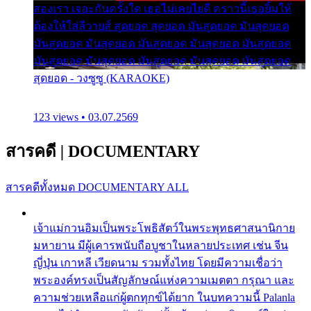
สองเรา เจอะกันครั้งใด เธอไม่เคยไยดี คราวนี้เธอยิ้มให้
ต้องให้ใส่ลีวายส์ สุดยอด สุดยอด มันสุดยอด มันสุดยอด
มันสุดยอด มันสุดยอด มันสุดยอด มันสุดยอด มันสุดยอด
มันสุดยอด มันสุดยอด มันสุดยอด มันสุดยอด มันสุดยอด
สุดยอด - วงซูซู (KARAOKE)
123 views • 03.07.2569
สารคดี
|
DOCUMENTARY
สารคดีทั้งหมด
DOCUMENTARY ALL
เจ้าแม่กวนอิมเป็นพระโพธิสัตว์ในพระพุทธศาสนานิกาย
มหายาน มีผู้เคารพนับถือบูชาในหลายประเทศ เช่น จีน
ญี่ปุ่น เกาหลี เวียดนาม รวมทั้งไทย โดยมีความเชื่อว่า
พระองค์ทรงเป็นสัญลักษณ์แห่งความเมตตา กรุณา และ
ความช่วยเหลือแก่ผู้ตกทุกข์ได้ยาก ในบทความนี้ Palanla