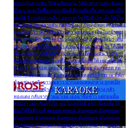
พ่อส่งเงินสามพัน ให้ฉันเรียนราม ได้อีกสักสามพัน ฉันคง
บ๊าย บาย จะไปซื้อกางเกงยีนส์ ลีวายส์มาใส่ เพราะเราเป็น
เด็กใต้ ลีวายส์อย่างเดียว อยากจะโชว์ถึงหิวโซ เด็กใต้ก็ไม่
หวั่น ตกตัวละหลายพัน กัดฟันซื้อมา ให้เด็กเทพเหลียวมอง
และต้องรู้ว่า เด็กใต้ไม่ธรรมดา แต่สุดยอด เดินโยกย้ายเย
ยวน กวนโอ๊ยพอได้ เพราะว่านุ่งลีวายส์ ตัวใหม่ใส่มา เดิน
เข้ามหาลัย จิ๊กโก๊มองหน้า ท่าจะมีปัญหา ไม่พอใจ ได้เป็น
เรื่องแน่นอน แต่ฉันไม่หวั่น เลยแหลงใต้ถามมัน ว่ามัน
พรั่นพรือ มันตอบว่าไม่พรื่อ เปลี่ยนเป็นยิ้มให้ เจอะเด็กใต้
ด้วยกัน ก็เลยรอด สุดยอด สุดยอด สุดยอด มันสุดยอด สุด
ยอด สุดยอด สุดยอด มันสุดยอด แอบหลงรักสาวราม ที่พัก
ห้องเช่า เธอผิวขาวผมยาว ปากแดงแหลงกลาง ถูกสเป็ก
จริงเธอ อยู่ห้องข้างข้าง อยากเข้าไปแหลงกลาง กลัว
ทองแดง กลับจากรามมาเจอ เธอมาซื้อข้าว แต่ก่อนนั้น
สองเรา เจอะกันครั้งใด เธอไม่เคยไยดี คราวนี้เธอยิ้มให้
ต้องให้ใส่ลีวายส์ สุดยอด สุดยอด มันสุดยอด มันสุดยอด
มันสุดยอด มันสุดยอด มันสุดยอด มันสุดยอด มันสุดยอด
มันสุดยอด มันสุดยอด มันสุดยอด มันสุดยอด มันสุดยอด