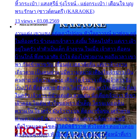
หิ้วกระเป๋า | แสงสุรีย์ รุ่งโรจน์ - แย่งกระเป๋า | เตือนใจ บุญ
พระรักษา (ซาวด์ดนตรี) (KARAOKE)
13 views • 03.08.2569
งานแต่ง เขาแซง แย่งเอาไปก่อน หัวใจอาวรณ์ มาซ่อน อยู่
ในห้องครัว ข้างนอกเจ้าสาว ส่งยิ้ม ให้คนไปทั่ว แต่เรา เฝ้า
อยู่ในครัว ทำตัวเป็นเด็ก ล้างจาน ในเมื่อ เจ้าสาว คือคน
บ้านใกล้ พึ่งพาอาศัย จำใจ ต้องไปช่วยงาน พอถึงเวลา เขา
พา กันเข้าพาขวัญ เพื่อนฝูง เฮฮาดังลั่น แต่เราล้างจาน
เดียวดาย เป็นคนพ่าย บ่มีความหมาย เคียงใจเจ้าบ่าว เป็น
คนพ่าย บ่มีความหมาย เคียงใจเจ้าบ่าว เพื่อนเจ้าสาว ยัง
เป็นบ่ได้ คือคนพ่าย ฮักคน ไม่มีใครสน เขาไม่เห็นคน ที่อยู่
ในครัว เจ้าสาว ก็มัวแต่งตัว สวยเด่น นั่งเคียงเจ้าบ่าว ที่เขา
เฝ้าคอย ใจเต้น หัวใจของเรา ลำเค็ญ ใครจะมองเห็น
ความใน ใจ เศร้า มันร้าวระบม ต้องมาขื่นขม เศร้าตรม
ท่ามความสุขี ช่วยงานเขาแต่ง แต่เรา แล้งมาหลายปี
เมื่อไรหนอจะ โชคดี ได้มีพิธีวิวาห์ หัวใจหล้า คอยไปคอย
มา คือหน้าที่เก่า หัวใจหล้า คอยไปคอยมา คือหน้าที่เก่า