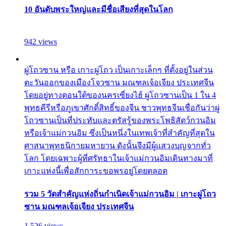
10 อันดับพระใหญ่และมีชื่อเสียงที่สุดในโลก
942 views
ผู่โถวซาน หรือ เกาะผู่โถว เป็นเกาะเล็กๆ ที่ตั้งอยู่ในส่วน
ตะวันออกของเมืองโจวซาน มณฑลเจ้อเจียง ประเทศจีน
โดยอยู่ทางตอนใต้ของนครเซี่ยงไฮ้ ผู่โถวซานเป็น 1 ใน 4
พุทธคีรีหรือภูเขาศักดิ์สิทธิ์ของจีน ชาวพุทธจีนเชื่อกันว่าผู่
โถวซานเป็นที่ประทับและตรัสรู้ของพระโพธิสัตว์กวนอิม
หรือเจ้าแม่กวนอิม ซึ่งเป็นหนึ่งในเทพเจ้าที่สำคัญที่สุดใน
ศาสนาพุทธนิกายมหายาน ดังนั้นจึงมีผู้แสวงบุญจากทั่ว
โลก โดยเฉพาะผู้ที่ศรัทธาในเจ้าแม่กวนอิมเดินทางมาที่
เกาะแห่งนี้เพื่อสักการะขอพรอยู่โดยตลอด
รวม 5 วัดสำคัญแห่งถิ่นกำเนิดเจ้าแม่กวนอิม | เกาะผู่โถว
ซาน มณฑลเจ้อเจียง ประเทศจีน
1,526 views