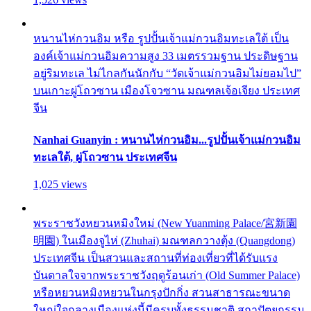
หนานไห่กวนอิม หรือ รูปปั้นเจ้าแม่กวนอิมทะเลใต้ เป็น
องค์เจ้าแม่กวนอิมความสูง 33 เมตรรวมฐาน ประดิษฐาน
อยู่ริมทะเล ไม่ไกลกันนักกับ “วัดเจ้าแม่กวนอิมไม่ยอมไป”
บนเกาะผู่โถวซาน เมืองโจวซาน มณฑลเจ้อเจียง ประเทศ
จีน
Nanhai Guanyin : หนานไห่กวนอิม...รูปปั้นเจ้าแม่กวนอิม
ทะเลใต้, ผู่โถวซาน ประเทศจีน
1,025 views
พระราชวังหยวนหมิงใหม่ (New Yuanming Palace/宮新園
明園) ในเมืองจูไห่ (Zhuhai) มณฑลกวางตุ้ง (Quangdong)
ประเทศจีน เป็นสวนและสถานที่ท่องเที่ยวที่ได้รับแรง
บันดาลใจจากพระราชวังฤดูร้อนเก่า (Old Summer Palace)
หรือหยวนหมิงหยวนในกรุงปักกิ่ง สวนสาธารณะขนาด
ใหญ่ใจกลางเมืองแห่งนี้มีครบทั้งธรรมชาติ สถาปัตยกรรม