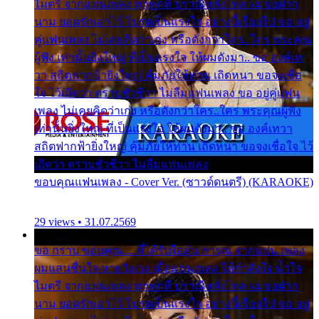
ไมตรี จากแฟนเพลง ทุกทุกที่ ปราณีหลั่งไหล ผมขอฝาก
นาม ยอดรักเอาไว้ โปรดเป็นแรงใจ อย่างนี้เรื่อยไป ขอ อยู่
คู่แฟนเพลง ไม่เคยคิดว่าเก่ง หรือดังกว่าใคร..ใคร พระคุณ
ผู้ฟัง เท่านั้นยิ่งใหญ่ ที่เป็นแรงใจ ให้ผมดังมา.. ขอ องค์เท
วา สถิตฟากฟ้ายิ่งใหญ่ คุ้มภัยให้ท่าน เถิดหนา ขอจงเชื่อ
ใจ ไว้เถิดว่า ตราบชั่วชีวา ไม่ลืมแฟนเพลง ขอ อยู่คู่แฟน
เพลง ไม่เคยคิดว่าเก่ง หรือดังกว่าใคร..ใคร พระคุณผู้ฟัง
เท่านั้นยิ่งใหญ่ ที่เป็นแรงใจ ให้ผมดังมา.. ขอ องค์เทวา
สถิตฟากฟ้ายิ่งใหญ่ คุ้มภัยให้ท่าน เถิดหนา ขอจงเชื่อใจ ไว้
เถิดว่า ตราบชั่วชีวา ไม่ลืมแฟนเพลง
ขอบคุณแฟนเพลง - Cover Ver. (ซาวด์ดนตรี) (KARAOKE)
29 views • 31.07.2569
ขอ กราบ ขอบคุณ.... ที่ได้รับไออุ่น การุณ จากแฟน เพลง
ผมแสนชื่นใจ หายวังเวง เมื่อแฟนเพลง ให้กำลังใจ น้ำใจ
ไมตรี จากแฟนเพลง ทุกทุกที่ ปราณีหลั่งไหล ผมขอฝาก
นาม ยอดรักเอาไว้ โปรดเป็นแรงใจ อย่างนี้เรื่อยไป ขอ อยู่