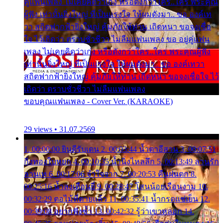
คู่แฟนเพลง ไม่เคยคิดว่าเก่ง หรือดังกว่าใคร..ใคร พระคุณ
ผู้ฟัง เท่านั้นยิ่งใหญ่ ที่เป็นแรงใจ ให้ผมดังมา.. ขอ องค์เท
วา สถิตฟากฟ้ายิ่งใหญ่ คุ้มภัยให้ท่าน เถิดหนา ขอจงเชื่อ
ใจ ไว้เถิดว่า ตราบชั่วชีวา ไม่ลืมแฟนเพลง ขอ อยู่คู่แฟน
เพลง ไม่เคยคิดว่าเก่ง หรือดังกว่าใคร..ใคร พระคุณผู้ฟัง
เท่านั้นยิ่งใหญ่ ที่เป็นแรงใจ ให้ผมดังมา.. ขอ องค์เทวา
สถิตฟากฟ้ายิ่งใหญ่ คุ้มภัยให้ท่าน เถิดหนา ขอจงเชื่อใจ ไว้
เถิดว่า ตราบชั่วชีวา ไม่ลืมแฟนเพลง
ขอบคุณแฟนเพลง - Cover Ver. (KARAOKE)
29 views • 31.07.2569
1. 00:00:00 ยินดีรับเดน 2. 00:03:44 น้ำตาอีสาน 3. 00:07:51
กิ่งทองใบหยก 4. 00:10:35 น้ำนิ่งไหลลึก 5. 00:13:49 ลานรัก
ลานเท 6. 00:17:06 จำใจจาก 7. 00:20:53 คืนฝนตก 8.
00:25:16 น้ำลงเดือนยี่ 9. 00:28:47 โสนน้อยเรือนงาม 10.
00:32:29 ตอไม้ที่ตายแล้ว 11. 00:35:41 น้ำกรดแช่เย็น 12.
00:39:08 อยากฟังซ้ำ 13. 00:42:32 รู้ว่าเขาหลอก 14.