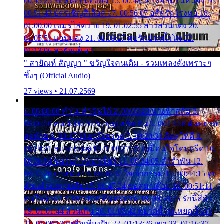
00:45:25 รอหน่อยน้องติ๋ม 15. 00:48:56 เรือล่มในหนอง 16.
00:51:43 บัตรเชิญสีเลือด 17. 00:56:07 อดีตรักโรงทอ 18.
01:00:00 เขมรไล่ควาย 19. 01:02:55 สาวสวนแตง 20.
01:05:51 แอบมอง 21. 01:09:27 พบรักปากน้ำโพ 22.
01:13:06 สายัณห์เมา
" สายัณห์ สัญญา " ขวัญใจคนเดิม - รวมเพลงดังเพราะๆ
ซึ้งๆ (Official Audio)
27 views • 21.07.2569
1. 00:00:00 ทำไมทำฉันได้ 2. 00:03:20 นางฟ้าสลัม 3.
00:06:50 คน 4. 00:10:36 บุญเหลือเกิน 5. 00:13:58 ฝนหยาด
สุดท้าย 6. 00:17:30 ยาใจยาจก 7. 00:20:30 คิดดูให้ดี 8.
00:24:21 ลบรอยแผลรัก 9. 00:27:35 เหมือนใจโดนกรีด 10.
00:30:54 ขบวนการเปาเปียว 11. 00:34:05 คำรำพัน 12.
00:37:20 ปาหนัน 13. 00:40:37 ใจเจ้ากรรม 14. 00:44:15 จูบ
ฉันแล้วจงตายเสีย 15. 00:47:24 ขอสูมาเต๊อะ 16. 00:51:11
คนใจมาร 17. 00:54:50 คืนทรมาน 18. 00:58:25 รักนี้สีดำ
19. 01:01:44 ส่วนเกิน 20. 01:05:42 หยาดน้ำฝนหยดน้ำตา
21. 01:09:13 เหลือเพียงฝัน 22. 01:13:26 เขา 23. 01:16:37