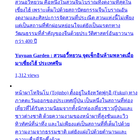
สวนอวี้หยวน คือหนึ่งในสวนจีนโบราณที่งดงามที่สุดใน
เซี่ยงไฮ้ เพราะเต็มไปด้วยสถาปัตยกรรมจีนโบราณอัน
งดงามและศิลปะการจัดสวนที่ประณีต สวนแห่งนี้ไม่เพียง
แต่เป็นสถานที่พักผ่อนหย่อนใจแต่ยังเป็นมรดกทาง
วัฒนธรรมที่สำคัญของจีนด้วยประวัติศาสตร์อันยาวนาน
กว่า 400 ปี
Yuyuan Garden : สวนอวี้หยวน จุดเช็กอินห้ามพลาดเมื่อ
มาเซี่ยงไฮ้ ประเทศจีน
1,312 views
หน้าผาโทจินโบ (Tojinbo) ตั้งอยู่ในจังหวัดฟุกุอิ (Fukui) ทาง
ภาคตะวันออกของประเทศญี่ปุ่น เป็นหนึ่งในสถานที่ท่อง
เที่ยวที่ได้รับความนิยมจากทั้งนักท่องเที่ยวชาวญี่ปุ่นและ
ชาวต่างชาติ ด้วยความงามของหน้าผาที่สูงชันและวิว
ทิวทัศน์ที่น่าทึ่ง และไม่เพียงแต่เป็นสถานที่ที่เต็มไปด้วย
ความงามจากธรรมชาติ แต่ยังแฝงไปด้วยตำนานและ
ความเชื่อที่ลึกซึ้งด้วย