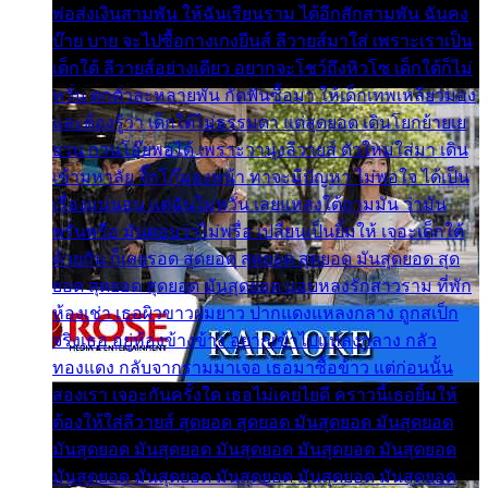
พ่อส่งเงินสามพัน ให้ฉันเรียนราม ได้อีกสักสามพัน ฉันคง
บ๊าย บาย จะไปซื้อกางเกงยีนส์ ลีวายส์มาใส่ เพราะเราเป็น
เด็กใต้ ลีวายส์อย่างเดียว อยากจะโชว์ถึงหิวโซ เด็กใต้ก็ไม่
หวั่น ตกตัวละหลายพัน กัดฟันซื้อมา ให้เด็กเทพเหลียวมอง
และต้องรู้ว่า เด็กใต้ไม่ธรรมดา แต่สุดยอด เดินโยกย้ายเย
ยวน กวนโอ๊ยพอได้ เพราะว่านุ่งลีวายส์ ตัวใหม่ใส่มา เดิน
เข้ามหาลัย จิ๊กโก๊มองหน้า ท่าจะมีปัญหา ไม่พอใจ ได้เป็น
เรื่องแน่นอน แต่ฉันไม่หวั่น เลยแหลงใต้ถามมัน ว่ามัน
พรั่นพรือ มันตอบว่าไม่พรื่อ เปลี่ยนเป็นยิ้มให้ เจอะเด็กใต้
ด้วยกัน ก็เลยรอด สุดยอด สุดยอด สุดยอด มันสุดยอด สุด
ยอด สุดยอด สุดยอด มันสุดยอด แอบหลงรักสาวราม ที่พัก
ห้องเช่า เธอผิวขาวผมยาว ปากแดงแหลงกลาง ถูกสเป็ก
จริงเธอ อยู่ห้องข้างข้าง อยากเข้าไปแหลงกลาง กลัว
ทองแดง กลับจากรามมาเจอ เธอมาซื้อข้าว แต่ก่อนนั้น
สองเรา เจอะกันครั้งใด เธอไม่เคยไยดี คราวนี้เธอยิ้มให้
ต้องให้ใส่ลีวายส์ สุดยอด สุดยอด มันสุดยอด มันสุดยอด
มันสุดยอด มันสุดยอด มันสุดยอด มันสุดยอด มันสุดยอด
มันสุดยอด มันสุดยอด มันสุดยอด มันสุดยอด มันสุดยอด