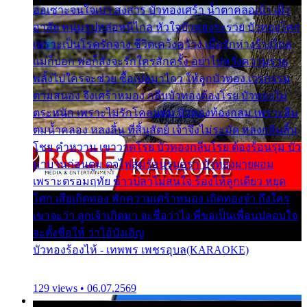
ออเซาะจนใจเบา สงสาร บัวทองเศร้า น้ำตาคลอเบ้า เฝ้า
อาลัย หนุ่มรูปหล่อหนีไกล หัวใจบัวทองระรวย บัวทองโศก
เพราะเป็นโรครักจาง ชีวิตเคว้งคว้าง เมื่อรักห่างร้างไกล
แม่ก็บอก พ่อก็สั่งจะรักใครสักครั้ง อย่าไปหวังความรวย
พลั้งไปใครจะช่วย ซื้อเปลมาไกว ให้ลูกบัวทอง เวรกรรม
ตามสนอง จึงเศร้าหมอง กลีบบัวทองต้องโรย บัวทองไม่
ตระหนัก เพราะไม่รักโคลนตม บัวทองท้องกลม เพราะลืม
ตมน้ำคลอง หลงลิ้น ที่สิ้นสัตย์ เจ้าจึงไม่ระมัด หลงกลิ่นลิ้น
โชย คำหวาน เขาวาดโรย บัวทองกลีบโรย ต้องร้อนรุม บัว
มาบานก่อนตูม ดุจไฟสุมร้อนรุมอุรา บัวทองผ่ายผอม
เพราะตรอมฤทัย ข้าวปลาไม่สนใจ ร้องไห้ลูกเดียว หยุด
โศก เสียเถิดทอง พักความเศร้าหมอง เถิดทองจ๋า ถึงใคร
เขาจะว่า ลูกเจ้าเกิดมา จะชื่อว่าไง พี่ขอเป็นเพื่อนปลอบใจ
จะตั้งชื่อให้ ว่าไอ้บังเอิญ
บัวทองร้องไห้ - เทพพร เพชรอุบล(KARAOKE)
129 views • 06.07.2569