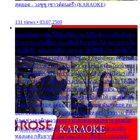
สุดยอด - วงซูซู (ซาวด์ดนตรี) (KARAOKE)
131 views • 03.07.2569
พ่อส่งเงินสามพัน ให้ฉันเรียนราม ได้อีกสักสามพัน ฉันคง
บ๊าย บาย จะไปซื้อกางเกงยีนส์ ลีวายส์มาใส่ เพราะเราเป็น
เด็กใต้ ลีวายส์อย่างเดียว อยากจะโชว์ถึงหิวโซ เด็กใต้ก็ไม่
หวั่น ตกตัวละหลายพัน กัดฟันซื้อมา ให้เด็กเทพเหลียวมอง
และต้องรู้ว่า เด็กใต้ไม่ธรรมดา แต่สุดยอด เดินโยกย้ายเย
ยวน กวนโอ๊ยพอได้ เพราะว่านุ่งลีวายส์ ตัวใหม่ใส่มา เดิน
เข้ามหาลัย จิ๊กโก๊มองหน้า ท่าจะมีปัญหา ไม่พอใจ ได้เป็น
เรื่องแน่นอน แต่ฉันไม่หวั่น เลยแหลงใต้ถามมัน ว่ามัน
พรั่นพรือ มันตอบว่าไม่พรื่อ เปลี่ยนเป็นยิ้มให้ เจอะเด็กใต้
ด้วยกัน ก็เลยรอด สุดยอด สุดยอด สุดยอด มันสุดยอด สุด
ยอด สุดยอด สุดยอด มันสุดยอด แอบหลงรักสาวราม ที่พัก
ห้องเช่า เธอผิวขาวผมยาว ปากแดงแหลงกลาง ถูกสเป็ก
จริงเธอ อยู่ห้องข้างข้าง อยากเข้าไปแหลงกลาง กลัว
ทองแดง กลับจากรามมาเจอ เธอมาซื้อข้าว แต่ก่อนนั้น