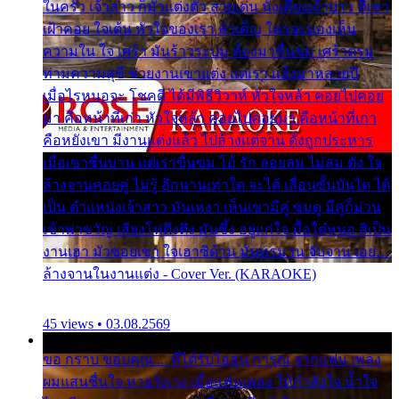
ในครัว เจ้าสาว ก็มัวแต่งตัว สวยเด่น นั่งเคียงเจ้าบ่าว ที่เขา
เฝ้าคอย ใจเต้น หัวใจของเรา ลำเค็ญ ใครจะมองเห็น
ความใน ใจ เศร้า มันร้าวระบม ต้องมาขื่นขม เศร้าตรม
ท่ามความสุขี ช่วยงานเขาแต่ง แต่เรา แล้งมาหลายปี
เมื่อไรหนอจะ โชคดี ได้มีพิธีวิวาห์ หัวใจหล้า คอยไปคอย
มา คือหน้าที่เก่า หัวใจหล้า คอยไปคอยมา คือหน้าที่เก่า
คือหยังเขา มีงานแต่งแล้ว ไปล้างแต่จาน ดั่งถูกประหาร
เมื่อเขาชื่นบาน แต่เราขื่นขม โอ้ รัก ลอยลม ไม่สม ดัง ใจ
ล้างจานคอยคู่ ไม่รู้ อีกนานเท่าใด จะได้ เลื่อนขั้นบันได ได้
เป็น ตำแหน่งเจ้าสาว มันเหงา เห็นเขามีคู่ ซมดู มีคู่ก็ม่วน
เข้าพาขวัญ เสียงโห่ตึงตึง มันซึ้ง อยู่แก่ใจ มื้อใด๋หนอ สิเป็น
งานเฮา มัวซอยเขา ใจเฮาซิด้าน มันทรมาน จับจาน เอย…
ล้างจานในงานแต่ง - Cover Ver. (KARAOKE)
45 views • 03.08.2569
ขอ กราบ ขอบคุณ.... ที่ได้รับไออุ่น การุณ จากแฟน เพลง
ผมแสนชื่นใจ หายวังเวง เมื่อแฟนเพลง ให้กำลังใจ น้ำใจ