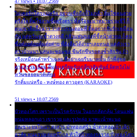
47 views • 10.07.2569
ไม่เคยรักใครแน่หรือ อยากเชื่อถือก็ไม่กล้า ติ๋มใช่คนสวย
ตรึงใจ ติ๋มใช่งามซึ้งตรึงตรา พี่หรือจะมาหมายร่วมชีวี ก็
คนเขาลืออื้อฉาว ว่าสาวๆรุมตอมพี่ ติ๋มอยากรับรักเหมือน
กัน แต่หวั่นจะช้ำดวงฤดี กลัวแฟนของพี่ชี้หน้าด่าทอ ก็คน
ชื่อต๋อยต้อยตุ้มตุ๋ยต่าย พี่ยังลืมได้ง่ายๆเลยหนอ แค่ตัวเรา
สาวบ้านนา แสนจะซอมซ่อ ขืนรักขืนรอคงช้ำสักวัน ถ้า
จริงเหมือนคำพร่ำเฉลย พี่อย่าเฉยรีบมาหมั้น ถ้าพี่สู่ขอ
ตามธรรมเนียม ติ๋มจะเตรียมรับเกลียวสัมพันธ์ ผิดหวังไม่
หวั่นขอยอมได้เคียง
รักติ๋มแน่หรือ - หงษ์ทอง ดาวอุดร (KARAOKE)
51 views • 10.07.2569
บัวทองโศก เพราะเป็นโรครักรุม ในอกกลัดกลุ้ม โดนแฟน
หนุ่มหลอกเอา เขารวย และรูปหล่อ มาพะเน้าพะนอ
ออเซาะจนใจเบา สงสาร บัวทองเศร้า น้ำตาคลอเบ้า เฝ้า
อาลัย หนุ่มรูปหล่อหนีไกล หัวใจบัวทองระรวย บัวทองโศก