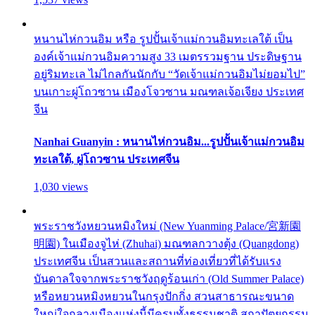
หนานไห่กวนอิม หรือ รูปปั้นเจ้าแม่กวนอิมทะเลใต้ เป็น
องค์เจ้าแม่กวนอิมความสูง 33 เมตรรวมฐาน ประดิษฐาน
อยู่ริมทะเล ไม่ไกลกันนักกับ “วัดเจ้าแม่กวนอิมไม่ยอมไป”
บนเกาะผู่โถวซาน เมืองโจวซาน มณฑลเจ้อเจียง ประเทศ
จีน
Nanhai Guanyin : หนานไห่กวนอิม...รูปปั้นเจ้าแม่กวนอิม
ทะเลใต้, ผู่โถวซาน ประเทศจีน
1,030 views
พระราชวังหยวนหมิงใหม่ (New Yuanming Palace/宮新園
明園) ในเมืองจูไห่ (Zhuhai) มณฑลกวางตุ้ง (Quangdong)
ประเทศจีน เป็นสวนและสถานที่ท่องเที่ยวที่ได้รับแรง
บันดาลใจจากพระราชวังฤดูร้อนเก่า (Old Summer Palace)
หรือหยวนหมิงหยวนในกรุงปักกิ่ง สวนสาธารณะขนาด
ใหญ่ใจกลางเมืองแห่งนี้มีครบทั้งธรรมชาติ สถาปัตยกรรม