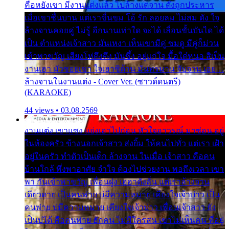
คือหยังเขา มีงานแต่งแล้ว ไปล้างแต่จาน ดั่งถูกประหาร
เมื่อเขาชื่นบาน แต่เราขื่นขม โอ้ รัก ลอยลม ไม่สม ดัง ใจ
ล้างจานคอยคู่ ไม่รู้ อีกนานเท่าใด จะได้ เลื่อนขั้นบันได ได้
เป็น ตำแหน่งเจ้าสาว มันเหงา เห็นเขามีคู่ ซมดู มีคู่ก็ม่วน
เข้าพาขวัญ เสียงโห่ตึงตึง มันซึ้ง อยู่แก่ใจ มื้อใด๋หนอ สิเป็น
งานเฮา มัวซอยเขา ใจเฮาซิด้าน มันทรมาน จับจาน เอย…
ล้างจานในงานแต่ง - Cover Ver. (ซาวด์ดนตรี)
(KARAOKE)
44 views • 03.08.2569
งานแต่ง เขาแซง แย่งเอาไปก่อน หัวใจอาวรณ์ มาซ่อน อยู่
ในห้องครัว ข้างนอกเจ้าสาว ส่งยิ้ม ให้คนไปทั่ว แต่เรา เฝ้า
อยู่ในครัว ทำตัวเป็นเด็ก ล้างจาน ในเมื่อ เจ้าสาว คือคน
บ้านใกล้ พึ่งพาอาศัย จำใจ ต้องไปช่วยงาน พอถึงเวลา เขา
พา กันเข้าพาขวัญ เพื่อนฝูง เฮฮาดังลั่น แต่เราล้างจาน
เดียวดาย เป็นคนพ่าย บ่มีความหมาย เคียงใจเจ้าบ่าว เป็น
คนพ่าย บ่มีความหมาย เคียงใจเจ้าบ่าว เพื่อนเจ้าสาว ยัง
เป็นบ่ได้ คือคนพ่าย ฮักคน ไม่มีใครสน เขาไม่เห็นคน ที่อยู่