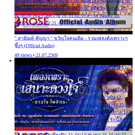
00:45:25 รอหน่อยน้องติ๋ม 15. 00:48:56 เรือล่มในหนอง 16.
00:51:43 บัตรเชิญสีเลือด 17. 00:56:07 อดีตรักโรงทอ 18.
01:00:00 เขมรไล่ควาย 19. 01:02:55 สาวสวนแตง 20.
01:05:51 แอบมอง 21. 01:09:27 พบรักปากน้ำโพ 22.
01:13:06 สายัณห์เมา
" สายัณห์ สัญญา " ขวัญใจคนเดิม - รวมเพลงดังเพราะๆ
ซึ้งๆ (Official Audio)
49 views • 21.07.2569
1. 00:00:00 ทำไมทำฉันได้ 2. 00:03:20 นางฟ้าสลัม 3.
00:06:50 คน 4. 00:10:36 บุญเหลือเกิน 5. 00:13:58 ฝนหยาด
สุดท้าย 6. 00:17:30 ยาใจยาจก 7. 00:20:30 คิดดูให้ดี 8.
00:24:21 ลบรอยแผลรัก 9. 00:27:35 เหมือนใจโดนกรีด 10.
00:30:54 ขบวนการเปาเปียว 11. 00:34:05 คำรำพัน 12.
00:37:20 ปาหนัน 13. 00:40:37 ใจเจ้ากรรม 14. 00:44:15 จูบ
ฉันแล้วจงตายเสีย 15. 00:47:24 ขอสูมาเต๊อะ 16. 00:51:11
คนใจมาร 17. 00:54:50 คืนทรมาน 18. 00:58:25 รักนี้สีดำ
19. 01:01:44 ส่วนเกิน 20. 01:05:42 หยาดน้ำฝนหยดน้ำตา
21. 01:09:13 เหลือเพียงฝัน 22. 01:13:26 เขา 23. 01:16:37