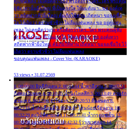
คู่แฟนเพลง ไม่เคยคิดว่าเก่ง หรือดังกว่าใคร..ใคร พระคุณ
ผู้ฟัง เท่านั้นยิ่งใหญ่ ที่เป็นแรงใจ ให้ผมดังมา.. ขอ องค์เท
วา สถิตฟากฟ้ายิ่งใหญ่ คุ้มภัยให้ท่าน เถิดหนา ขอจงเชื่อ
ใจ ไว้เถิดว่า ตราบชั่วชีวา ไม่ลืมแฟนเพลง ขอ อยู่คู่แฟน
เพลง ไม่เคยคิดว่าเก่ง หรือดังกว่าใคร..ใคร พระคุณผู้ฟัง
เท่านั้นยิ่งใหญ่ ที่เป็นแรงใจ ให้ผมดังมา.. ขอ องค์เทวา
สถิตฟากฟ้ายิ่งใหญ่ คุ้มภัยให้ท่าน เถิดหนา ขอจงเชื่อใจ ไว้
เถิดว่า ตราบชั่วชีวา ไม่ลืมแฟนเพลง
ขอบคุณแฟนเพลง - Cover Ver. (KARAOKE)
53 views • 31.07.2569
1. 00:00:00 ยินดีรับเดน 2. 00:03:44 น้ำตาอีสาน 3. 00:07:51
กิ่งทองใบหยก 4. 00:10:35 น้ำนิ่งไหลลึก 5. 00:13:49 ลานรัก
ลานเท 6. 00:17:06 จำใจจาก 7. 00:20:53 คืนฝนตก 8.
00:25:16 น้ำลงเดือนยี่ 9. 00:28:47 โสนน้อยเรือนงาม 10.
00:32:29 ตอไม้ที่ตายแล้ว 11. 00:35:41 น้ำกรดแช่เย็น 12.
00:39:08 อยากฟังซ้ำ 13. 00:42:32 รู้ว่าเขาหลอก 14.