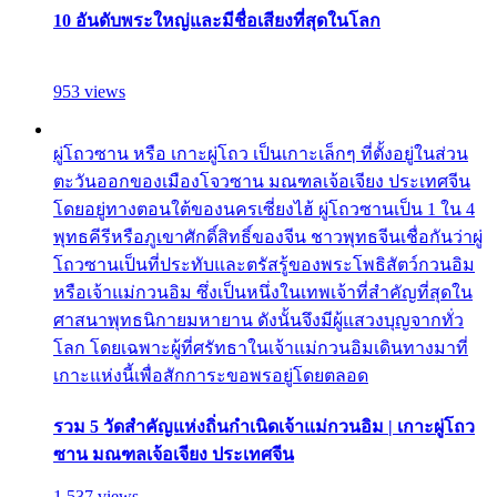
10 อันดับพระใหญ่และมีชื่อเสียงที่สุดในโลก
953 views
ผู่โถวซาน หรือ เกาะผู่โถว เป็นเกาะเล็กๆ ที่ตั้งอยู่ในส่วน
ตะวันออกของเมืองโจวซาน มณฑลเจ้อเจียง ประเทศจีน
โดยอยู่ทางตอนใต้ของนครเซี่ยงไฮ้ ผู่โถวซานเป็น 1 ใน 4
พุทธคีรีหรือภูเขาศักดิ์สิทธิ์ของจีน ชาวพุทธจีนเชื่อกันว่าผู่
โถวซานเป็นที่ประทับและตรัสรู้ของพระโพธิสัตว์กวนอิม
หรือเจ้าแม่กวนอิม ซึ่งเป็นหนึ่งในเทพเจ้าที่สำคัญที่สุดใน
ศาสนาพุทธนิกายมหายาน ดังนั้นจึงมีผู้แสวงบุญจากทั่ว
โลก โดยเฉพาะผู้ที่ศรัทธาในเจ้าแม่กวนอิมเดินทางมาที่
เกาะแห่งนี้เพื่อสักการะขอพรอยู่โดยตลอด
รวม 5 วัดสำคัญแห่งถิ่นกำเนิดเจ้าแม่กวนอิม | เกาะผู่โถว
ซาน มณฑลเจ้อเจียง ประเทศจีน
1,537 views