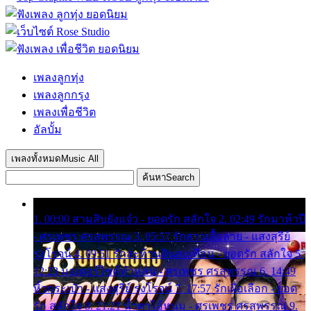
เพลงลูกทุ่ง
เพลงลูกกรุง
เพลงเพื่อชีวิต
อัลบั้ม
เพลงทั้งหมด
Music All
ค้นหา
Search
1. 00:00 สามสิบยังแจ๋ว - ยอดรัก สลักใจ 2. 02:49 รักมาห้าปี
- ศรเพชร ศรสุพรรณ 3. 05:57 รักสาวเสื้อลาย - แสงสุรีย์
รุ่งโรจน์ 4. 09:51 รักสะท้านดินสะเทือน - ยอดรัก สลักใจ 5.
12:23 มอเตอร์ไซค์ทำหล่น - ศรเพชร ศรสุพรรณ 6. 14:49
หิ้วกระเป๋า - แสงสุรีย์ รุ่งโรจน์ 7. 17:57 รักเผื่อเลือก - ยอด
รัก สลักใจ 8. 21:21 น้ำตาไอ้หนุ่ม - ศรเพชร ศรสุพรรณ 9.