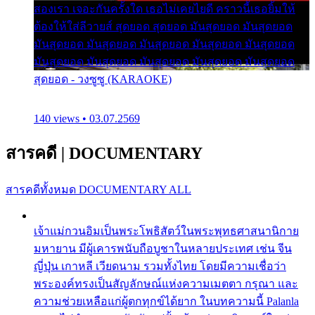
สองเรา เจอะกันครั้งใด เธอไม่เคยไยดี คราวนี้เธอยิ้มให้
ต้องให้ใส่ลีวายส์ สุดยอด สุดยอด มันสุดยอด มันสุดยอด
มันสุดยอด มันสุดยอด มันสุดยอด มันสุดยอด มันสุดยอด
มันสุดยอด มันสุดยอด มันสุดยอด มันสุดยอด มันสุดยอด
สุดยอด - วงซูซู (KARAOKE)
140 views • 03.07.2569
สารคดี
|
DOCUMENTARY
สารคดีทั้งหมด
DOCUMENTARY ALL
เจ้าแม่กวนอิมเป็นพระโพธิสัตว์ในพระพุทธศาสนานิกาย
มหายาน มีผู้เคารพนับถือบูชาในหลายประเทศ เช่น จีน
ญี่ปุ่น เกาหลี เวียดนาม รวมทั้งไทย โดยมีความเชื่อว่า
พระองค์ทรงเป็นสัญลักษณ์แห่งความเมตตา กรุณา และ
ความช่วยเหลือแก่ผู้ตกทุกข์ได้ยาก ในบทความนี้ Palanla