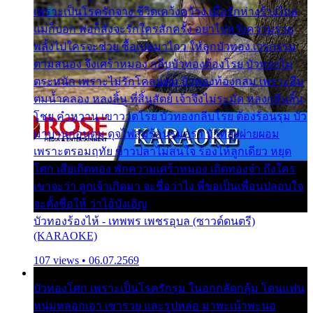
เพราะเป็นโรครักจาง ชีวิตเคว้งคว้าง เมื่อรักห่างร้างไกล
แม่ก็บอก พ่อก็สั่งจะรักใครสักครั้ง อย่าไปหวังความรวย
พลั้งไปใครจะช่วย ซื้อเปลมาไกว ให้ลูกบัวทอง เวรกรรม
ตามสนอง จึงเศร้าหมอง กลีบบัวทองต้องโรย บัวทองไม่
ตระหนัก เพราะไม่รักโคลนตม บัวทองท้องกลม เพราะลืม
ตมน้ำคลอง หลงลิ้น ที่สิ้นสัตย์ เจ้าจึงไม่ระมัด หลงกลิ่นลิ้น
โชย คำหวาน เขาวาดโรย บัวทองกลีบโรย ต้องร้อนรุม บัว
มาบานก่อนตูม ดุจไฟสุมร้อนรุมอุรา บัวทองผ่ายผอม
เพราะตรอมฤทัย ข้าวปลาไม่สนใจ ร้องไห้ลูกเดียว หยุด
โศก เสียเถิดทอง พักความเศร้าหมอง เถิดทองจ๋า ถึงใคร
เขาจะว่า ลูกเจ้าเกิดมา จะชื่อว่าไง พี่ขอเป็นเพื่อนปลอบใจ
จะตั้งชื่อให้ ว่าไอ้บังเอิญ
บัวทองร้องไห้ - เทพพร เพชรอุบล (ซาวด์ดนตรี)
(KARAOKE)
107 views • 06.07.2569
บัวทองโศก เพราะเป็นโรครักรุม ในอกกลัดกลุ้ม โดนแฟน
หนุ่มหลอกเอา เขารวย และรูปหล่อ มาพะเน้าพะนอ