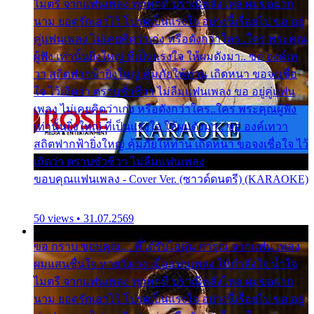
ไมตรี จากแฟนเพลง ทุกทุกที่ ปราณีหลั่งไหล ผมขอฝาก
นาม ยอดรักเอาไว้ โปรดเป็นแรงใจ อย่างนี้เรื่อยไป ขอ อยู่
คู่แฟนเพลง ไม่เคยคิดว่าเก่ง หรือดังกว่าใคร..ใคร พระคุณ
ผู้ฟัง เท่านั้นยิ่งใหญ่ ที่เป็นแรงใจ ให้ผมดังมา.. ขอ องค์เท
วา สถิตฟากฟ้ายิ่งใหญ่ คุ้มภัยให้ท่าน เถิดหนา ขอจงเชื่อ
ใจ ไว้เถิดว่า ตราบชั่วชีวา ไม่ลืมแฟนเพลง ขอ อยู่คู่แฟน
เพลง ไม่เคยคิดว่าเก่ง หรือดังกว่าใคร..ใคร พระคุณผู้ฟัง
เท่านั้นยิ่งใหญ่ ที่เป็นแรงใจ ให้ผมดังมา.. ขอ องค์เทวา
สถิตฟากฟ้ายิ่งใหญ่ คุ้มภัยให้ท่าน เถิดหนา ขอจงเชื่อใจ ไว้
เถิดว่า ตราบชั่วชีวา ไม่ลืมแฟนเพลง
ขอบคุณแฟนเพลง - Cover Ver. (ซาวด์ดนตรี) (KARAOKE)
50 views • 31.07.2569
ขอ กราบ ขอบคุณ.... ที่ได้รับไออุ่น การุณ จากแฟน เพลง
ผมแสนชื่นใจ หายวังเวง เมื่อแฟนเพลง ให้กำลังใจ น้ำใจ
ไมตรี จากแฟนเพลง ทุกทุกที่ ปราณีหลั่งไหล ผมขอฝาก
นาม ยอดรักเอาไว้ โปรดเป็นแรงใจ อย่างนี้เรื่อยไป ขอ อยู่