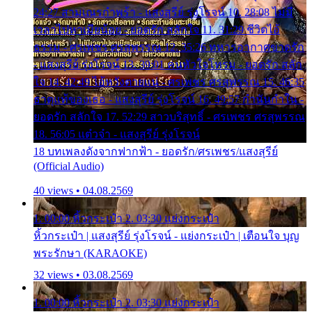
24:27 สามเณรกำพร้า - แสงสุรีย์ รุ่งโรจน์ 10. 28:08 ไม่มี
เวลาไปหาเมียน้อย - ยอดรัก สลักใจ 11. 31:29 ชีวิตไอ้
ธรรม - ศรเพชร ศรสุพรรณ 12. 35:26 ทหารอากาศขาดรัก
- แสงสุรีย์ รุ่งโรจน์ 13. 39:01 คนหัวใจโทรม - ยอดรัก สลัก
ใจ 14. 42:49 ไอ้หวังตายแน่ - ศรเพชร ศรสุพรรณ 15. 46:35
ธาตุแท้ของเธอ - แสงสุรีย์ รุ่งโรจน์ 16. 49:57 กำนันกำใน -
ยอดรัก สลักใจ 17. 52:29 สาวบริสุทธิ์ - ศรเพชร ศรสุพรรณ
18. 56:05 แต๋วจ๋า - แสงสุรีย์ รุ่งโรจน์
18 บทเพลงดังจากฟากฟ้า - ยอดรัก/ศรเพชร/แสงสุรีย์
(Official Audio)
40 views • 04.08.2569
1. 00:00 หิ้วกระเป๋า 2. 03:30 แย่งกระเป๋า
หิ้วกระเป๋า | แสงสุรีย์ รุ่งโรจน์ - แย่งกระเป๋า | เตือนใจ บุญ
พระรักษา (KARAOKE)
32 views • 03.08.2569
1. 00:00 หิ้วกระเป๋า 2. 03:30 แย่งกระเป๋า