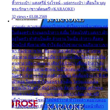
หิ้วกระเป๋า | แสงสุรีย์ รุ่งโรจน์ - แย่งกระเป๋า | เตือนใจ บุญ
พระรักษา (ซาวด์ดนตรี) (KARAOKE)
32 views • 03.08.2569
งานแต่ง เขาแซง แย่งเอาไปก่อน หัวใจอาวรณ์ มาซ่อน อยู่
ในห้องครัว ข้างนอกเจ้าสาว ส่งยิ้ม ให้คนไปทั่ว แต่เรา เฝ้า
อยู่ในครัว ทำตัวเป็นเด็ก ล้างจาน ในเมื่อ เจ้าสาว คือคน
บ้านใกล้ พึ่งพาอาศัย จำใจ ต้องไปช่วยงาน พอถึงเวลา เขา
พา กันเข้าพาขวัญ เพื่อนฝูง เฮฮาดังลั่น แต่เราล้างจาน
เดียวดาย เป็นคนพ่าย บ่มีความหมาย เคียงใจเจ้าบ่าว เป็น
คนพ่าย บ่มีความหมาย เคียงใจเจ้าบ่าว เพื่อนเจ้าสาว ยัง
เป็นบ่ได้ คือคนพ่าย ฮักคน ไม่มีใครสน เขาไม่เห็นคน ที่อยู่
ในครัว เจ้าสาว ก็มัวแต่งตัว สวยเด่น นั่งเคียงเจ้าบ่าว ที่เขา
เฝ้าคอย ใจเต้น หัวใจของเรา ลำเค็ญ ใครจะมองเห็น
ความใน ใจ เศร้า มันร้าวระบม ต้องมาขื่นขม เศร้าตรม
ท่ามความสุขี ช่วยงานเขาแต่ง แต่เรา แล้งมาหลายปี
เมื่อไรหนอจะ โชคดี ได้มีพิธีวิวาห์ หัวใจหล้า คอยไปคอย
มา คือหน้าที่เก่า หัวใจหล้า คอยไปคอยมา คือหน้าที่เก่า