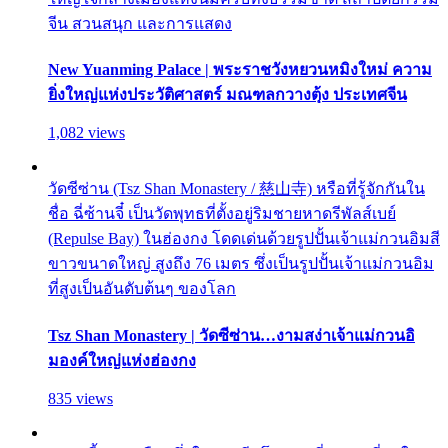
จีน สวนสนุก และการแสดง
New Yuanming Palace | พระราชวังหยวนหมิงใหม่ ความ
ยิ่งใหญ่แห่งประวัติศาสตร์ มณฑลกวางตุ้ง ประเทศจีน
1,082 views
วัดซีซ่าน (Tsz Shan Monastery / 慈山寺) หรือที่รู้จักกันใน
ชื่อ ฉี่ซ้านจี๋ เป็นวัดพุทธที่ตั้งอยู่ริมชายหาดรีพัลส์เบย์
(Repulse Bay) ในฮ่องกง โดดเด่นด้วยรูปปั้นเจ้าแม่กวนอิมสี
ขาวขนาดใหญ่ สูงถึง 76 เมตร ซึ่งเป็นรูปปั้นเจ้าแม่กวนอิม
ที่สูงเป็นอันดับต้นๆ ของโลก
Tsz Shan Monastery | วัดซีซ่าน…งามสง่าเจ้าแม่กวนอิ
มองค์ใหญ่แห่งฮ่องกง
835 views