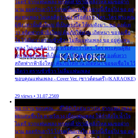
ไมตรี จากแฟนเพลง ทุกทุกที่ ปราณีหลั่งไหล ผมขอฝาก
นาม ยอดรักเอาไว้ โปรดเป็นแรงใจ อย่างนี้เรื่อยไป ขอ อยู่
คู่แฟนเพลง ไม่เคยคิดว่าเก่ง หรือดังกว่าใคร..ใคร พระคุณ
ผู้ฟัง เท่านั้นยิ่งใหญ่ ที่เป็นแรงใจ ให้ผมดังมา.. ขอ องค์เท
วา สถิตฟากฟ้ายิ่งใหญ่ คุ้มภัยให้ท่าน เถิดหนา ขอจงเชื่อ
ใจ ไว้เถิดว่า ตราบชั่วชีวา ไม่ลืมแฟนเพลง ขอ อยู่คู่แฟน
เพลง ไม่เคยคิดว่าเก่ง หรือดังกว่าใคร..ใคร พระคุณผู้ฟัง
เท่านั้นยิ่งใหญ่ ที่เป็นแรงใจ ให้ผมดังมา.. ขอ องค์เทวา
สถิตฟากฟ้ายิ่งใหญ่ คุ้มภัยให้ท่าน เถิดหนา ขอจงเชื่อใจ ไว้
เถิดว่า ตราบชั่วชีวา ไม่ลืมแฟนเพลง
ขอบคุณแฟนเพลง - Cover Ver. (ซาวด์ดนตรี) (KARAOKE)
29 views • 31.07.2569
ขอ กราบ ขอบคุณ.... ที่ได้รับไออุ่น การุณ จากแฟน เพลง
ผมแสนชื่นใจ หายวังเวง เมื่อแฟนเพลง ให้กำลังใจ น้ำใจ
ไมตรี จากแฟนเพลง ทุกทุกที่ ปราณีหลั่งไหล ผมขอฝาก
นาม ยอดรักเอาไว้ โปรดเป็นแรงใจ อย่างนี้เรื่อยไป ขอ อยู่