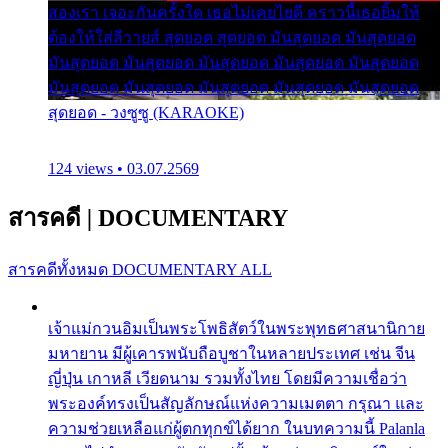
สองเรา เจอะกันครั้งใด เธอไม่เคยไยดี คราวนี้เธอยิ้มให้
ต้องให้ใส่ลีวายส์ สุดยอด สุดยอด มันสุดยอด มันสุดยอด
มันสุดยอด มันสุดยอด มันสุดยอด มันสุดยอด มันสุดยอด
มันสุดยอด มันสุดยอด มันสุดยอด มันสุดยอด มันสุดยอด
สุดยอด - วงซูซู (KARAOKE)
124 views • 03.07.2569
สารคดี
|
DOCUMENTARY
สารคดีทั้งหมด
DOCUMENTARY ALL
เจ้าแม่กวนอิมเป็นพระโพธิสัตว์ในพระพุทธศาสนานิกาย
มหายาน มีผู้เคารพนับถือบูชาในหลายประเทศ เช่น จีน
ญี่ปุ่น เกาหลี เวียดนาม รวมทั้งไทย โดยมีความเชื่อว่า
พระองค์ทรงเป็นสัญลักษณ์แห่งความเมตตา กรุณา และ
ความช่วยเหลือแก่ผู้ตกทุกข์ได้ยาก ในบทความนี้ Palanla