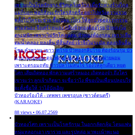
เพราะเป็นโรครักจาง ชีวิตเคว้งคว้าง เมื่อรักห่างร้างไกล
แม่ก็บอก พ่อก็สั่งจะรักใครสักครั้ง อย่าไปหวังความรวย
พลั้งไปใครจะช่วย ซื้อเปลมาไกว ให้ลูกบัวทอง เวรกรรม
ตามสนอง จึงเศร้าหมอง กลีบบัวทองต้องโรย บัวทองไม่
ตระหนัก เพราะไม่รักโคลนตม บัวทองท้องกลม เพราะลืม
ตมน้ำคลอง หลงลิ้น ที่สิ้นสัตย์ เจ้าจึงไม่ระมัด หลงกลิ่นลิ้น
โชย คำหวาน เขาวาดโรย บัวทองกลีบโรย ต้องร้อนรุม บัว
มาบานก่อนตูม ดุจไฟสุมร้อนรุมอุรา บัวทองผ่ายผอม
เพราะตรอมฤทัย ข้าวปลาไม่สนใจ ร้องไห้ลูกเดียว หยุด
โศก เสียเถิดทอง พักความเศร้าหมอง เถิดทองจ๋า ถึงใคร
เขาจะว่า ลูกเจ้าเกิดมา จะชื่อว่าไง พี่ขอเป็นเพื่อนปลอบใจ
จะตั้งชื่อให้ ว่าไอ้บังเอิญ
บัวทองร้องไห้ - เทพพร เพชรอุบล (ซาวด์ดนตรี)
(KARAOKE)
88 views • 06.07.2569
บัวทองโศก เพราะเป็นโรครักรุม ในอกกลัดกลุ้ม โดนแฟน
หนุ่มหลอกเอา เขารวย และรูปหล่อ มาพะเน้าพะนอ