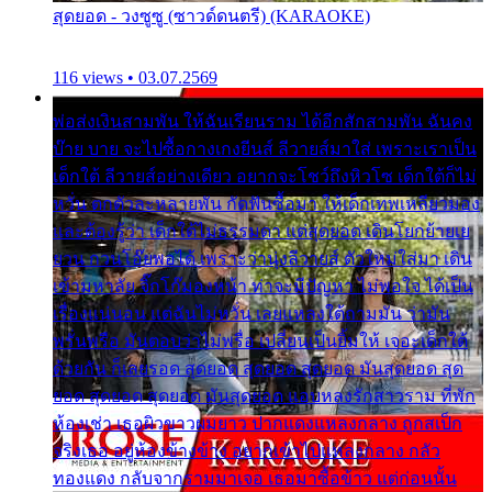
สุดยอด - วงซูซู (ซาวด์ดนตรี) (KARAOKE)
116 views • 03.07.2569
พ่อส่งเงินสามพัน ให้ฉันเรียนราม ได้อีกสักสามพัน ฉันคง
บ๊าย บาย จะไปซื้อกางเกงยีนส์ ลีวายส์มาใส่ เพราะเราเป็น
เด็กใต้ ลีวายส์อย่างเดียว อยากจะโชว์ถึงหิวโซ เด็กใต้ก็ไม่
หวั่น ตกตัวละหลายพัน กัดฟันซื้อมา ให้เด็กเทพเหลียวมอง
และต้องรู้ว่า เด็กใต้ไม่ธรรมดา แต่สุดยอด เดินโยกย้ายเย
ยวน กวนโอ๊ยพอได้ เพราะว่านุ่งลีวายส์ ตัวใหม่ใส่มา เดิน
เข้ามหาลัย จิ๊กโก๊มองหน้า ท่าจะมีปัญหา ไม่พอใจ ได้เป็น
เรื่องแน่นอน แต่ฉันไม่หวั่น เลยแหลงใต้ถามมัน ว่ามัน
พรั่นพรือ มันตอบว่าไม่พรื่อ เปลี่ยนเป็นยิ้มให้ เจอะเด็กใต้
ด้วยกัน ก็เลยรอด สุดยอด สุดยอด สุดยอด มันสุดยอด สุด
ยอด สุดยอด สุดยอด มันสุดยอด แอบหลงรักสาวราม ที่พัก
ห้องเช่า เธอผิวขาวผมยาว ปากแดงแหลงกลาง ถูกสเป็ก
จริงเธอ อยู่ห้องข้างข้าง อยากเข้าไปแหลงกลาง กลัว
ทองแดง กลับจากรามมาเจอ เธอมาซื้อข้าว แต่ก่อนนั้น