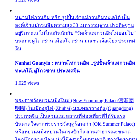
หนานไห่กวนอิม หรือ รูปปั้นเจ้าแม่กวนอิมทะเลใต้ เป็น
องค์เจ้าแม่กวนอิมความสูง 33 เมตรรวมฐาน ประดิษฐาน
อยู่ริมทะเล ไม่ไกลกันนักกับ “วัดเจ้าแม่กวนอิมไม่ยอมไป”
บนเกาะผู่โถวซาน เมืองโจวซาน มณฑลเจ้อเจียง ประเทศ
จีน
Nanhai Guanyin : หนานไห่กวนอิม...รูปปั้นเจ้าแม่กวนอิม
ทะเลใต้, ผู่โถวซาน ประเทศจีน
1,025 views
พระราชวังหยวนหมิงใหม่ (New Yuanming Palace/宮新園
明園) ในเมืองจูไห่ (Zhuhai) มณฑลกวางตุ้ง (Quangdong)
ประเทศจีน เป็นสวนและสถานที่ท่องเที่ยวที่ได้รับแรง
บันดาลใจจากพระราชวังฤดูร้อนเก่า (Old Summer Palace)
หรือหยวนหมิงหยวนในกรุงปักกิ่ง สวนสาธารณะขนาด
ใหญ่ใจกลางเมืองแห่งนี้มีครบทั้งธรรมชาติ สถาปัตยกรรม