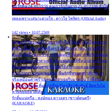
ขอรักคืน 24. 01:19:56 คนเรารักกันยาก 25. 01:23:06 หัวใจ
เถื่อน 26. 01:26:45 อยู่เพื่อลูก
เพลงเพราะเสนาะดวงใจ - ดาวใจ ไพจิตร (Official Audio)
142 views • 10.07.2569
ไม่เคยรักใครแน่หรือ อยากเชื่อถือก็ไม่กล้า ติ๋มใช่คนสวย
ตรึงใจ ติ๋มใช่งามซึ้งตรึงตรา พี่หรือจะมาหมายร่วมชีวี ก็
คนเขาลืออื้อฉาว ว่าสาวๆรุมตอมพี่ ติ๋มอยากรับรักเหมือน
กัน แต่หวั่นจะช้ำดวงฤดี กลัวแฟนของพี่ชี้หน้าด่าทอ ก็คน
ชื่อต๋อยต้อยตุ้มตุ๋ยต่าย พี่ยังลืมได้ง่ายๆเลยหนอ แค่ตัวเรา
สาวบ้านนา แสนจะซอมซ่อ ขืนรักขืนรอคงช้ำสักวัน ถ้า
จริงเหมือนคำพร่ำเฉลย พี่อย่าเฉยรีบมาหมั้น ถ้าพี่สู่ขอ
ตามธรรมเนียม ติ๋มจะเตรียมรับเกลียวสัมพันธ์ ผิดหวังไม่
หวั่นขอยอมได้เคียง
รักติ๋มแน่หรือ - หงษ์ทอง ดาวอุดร (ซาวด์ดนตรี)
(KARAOKE)