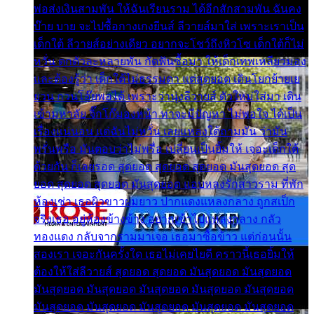
พ่อส่งเงินสามพัน ให้ฉันเรียนราม ได้อีกสักสามพัน ฉันคง
บ๊าย บาย จะไปซื้อกางเกงยีนส์ ลีวายส์มาใส่ เพราะเราเป็น
เด็กใต้ ลีวายส์อย่างเดียว อยากจะโชว์ถึงหิวโซ เด็กใต้ก็ไม่
หวั่น ตกตัวละหลายพัน กัดฟันซื้อมา ให้เด็กเทพเหลียวมอง
และต้องรู้ว่า เด็กใต้ไม่ธรรมดา แต่สุดยอด เดินโยกย้ายเย
ยวน กวนโอ๊ยพอได้ เพราะว่านุ่งลีวายส์ ตัวใหม่ใส่มา เดิน
เข้ามหาลัย จิ๊กโก๊มองหน้า ท่าจะมีปัญหา ไม่พอใจ ได้เป็น
เรื่องแน่นอน แต่ฉันไม่หวั่น เลยแหลงใต้ถามมัน ว่ามัน
พรั่นพรือ มันตอบว่าไม่พรื่อ เปลี่ยนเป็นยิ้มให้ เจอะเด็กใต้
ด้วยกัน ก็เลยรอด สุดยอด สุดยอด สุดยอด มันสุดยอด สุด
ยอด สุดยอด สุดยอด มันสุดยอด แอบหลงรักสาวราม ที่พัก
ห้องเช่า เธอผิวขาวผมยาว ปากแดงแหลงกลาง ถูกสเป็ก
จริงเธอ อยู่ห้องข้างข้าง อยากเข้าไปแหลงกลาง กลัว
ทองแดง กลับจากรามมาเจอ เธอมาซื้อข้าว แต่ก่อนนั้น
สองเรา เจอะกันครั้งใด เธอไม่เคยไยดี คราวนี้เธอยิ้มให้
ต้องให้ใส่ลีวายส์ สุดยอด สุดยอด มันสุดยอด มันสุดยอด
มันสุดยอด มันสุดยอด มันสุดยอด มันสุดยอด มันสุดยอด
มันสุดยอด มันสุดยอด มันสุดยอด มันสุดยอด มันสุดยอด