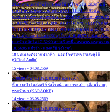
24:27 สามเณรกำพร้า - แสงสุรีย์ รุ่งโรจน์ 10. 28:08 ไม่มี
เวลาไปหาเมียน้อย - ยอดรัก สลักใจ 11. 31:29 ชีวิตไอ้
ธรรม - ศรเพชร ศรสุพรรณ 12. 35:26 ทหารอากาศขาดรัก
- แสงสุรีย์ รุ่งโรจน์ 13. 39:01 คนหัวใจโทรม - ยอดรัก สลัก
ใจ 14. 42:49 ไอ้หวังตายแน่ - ศรเพชร ศรสุพรรณ 15. 46:35
ธาตุแท้ของเธอ - แสงสุรีย์ รุ่งโรจน์ 16. 49:57 กำนันกำใน -
ยอดรัก สลักใจ 17. 52:29 สาวบริสุทธิ์ - ศรเพชร ศรสุพรรณ
18. 56:05 แต๋วจ๋า - แสงสุรีย์ รุ่งโรจน์
18 บทเพลงดังจากฟากฟ้า - ยอดรัก/ศรเพชร/แสงสุรีย์
(Official Audio)
15 views • 04.08.2569
1. 00:00 หิ้วกระเป๋า 2. 03:30 แย่งกระเป๋า
หิ้วกระเป๋า | แสงสุรีย์ รุ่งโรจน์ - แย่งกระเป๋า | เตือนใจ บุญ
พระรักษา (KARAOKE)
14 views • 03.08.2569
1. 00:00 หิ้วกระเป๋า 2. 03:30 แย่งกระเป๋า