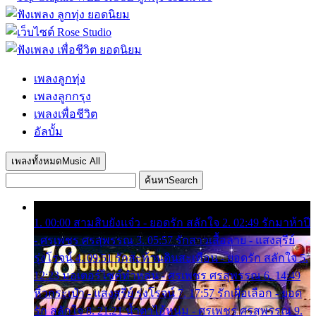
เพลงลูกทุ่ง
เพลงลูกกรุง
เพลงเพื่อชีวิต
อัลบั้ม
เพลงทั้งหมด
Music All
ค้นหา
Search
1. 00:00 สามสิบยังแจ๋ว - ยอดรัก สลักใจ 2. 02:49 รักมาห้าปี
- ศรเพชร ศรสุพรรณ 3. 05:57 รักสาวเสื้อลาย - แสงสุรีย์
รุ่งโรจน์ 4. 09:51 รักสะท้านดินสะเทือน - ยอดรัก สลักใจ 5.
12:23 มอเตอร์ไซค์ทำหล่น - ศรเพชร ศรสุพรรณ 6. 14:49
หิ้วกระเป๋า - แสงสุรีย์ รุ่งโรจน์ 7. 17:57 รักเผื่อเลือก - ยอด
รัก สลักใจ 8. 21:21 น้ำตาไอ้หนุ่ม - ศรเพชร ศรสุพรรณ 9.