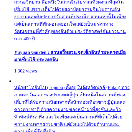
สวนอวี้หยวน คือหนึ่งในสวนจีนโบราณที่งดงามที่สุดใน
เซี่ยงไฮ้ เพราะเต็มไปด้วยสถาปัตยกรรมจีนโบราณอัน
งดงามและศิลปะการจัดสวนที่ประณีต สวนแห่งนี้ไม่เพียง
แต่เป็นสถานที่พักผ่อนหย่อนใจแต่ยังเป็นมรดกทาง
วัฒนธรรมที่สำคัญของจีนด้วยประวัติศาสตร์อันยาวนาน
กว่า 400 ปี
Yuyuan Garden : สวนอวี้หยวน จุดเช็กอินห้ามพลาดเมื่อ
มาเซี่ยงไฮ้ ประเทศจีน
1,302 views
หน้าผาโทจินโบ (Tojinbo) ตั้งอยู่ในจังหวัดฟุกุอิ (Fukui) ทาง
ภาคตะวันออกของประเทศญี่ปุ่น เป็นหนึ่งในสถานที่ท่อง
เที่ยวที่ได้รับความนิยมจากทั้งนักท่องเที่ยวชาวญี่ปุ่นและ
ชาวต่างชาติ ด้วยความงามของหน้าผาที่สูงชันและวิว
ทิวทัศน์ที่น่าทึ่ง และไม่เพียงแต่เป็นสถานที่ที่เต็มไปด้วย
ความงามจากธรรมชาติ แต่ยังแฝงไปด้วยตำนานและ
ความเชื่อที่ลึกซึ้งด้วย