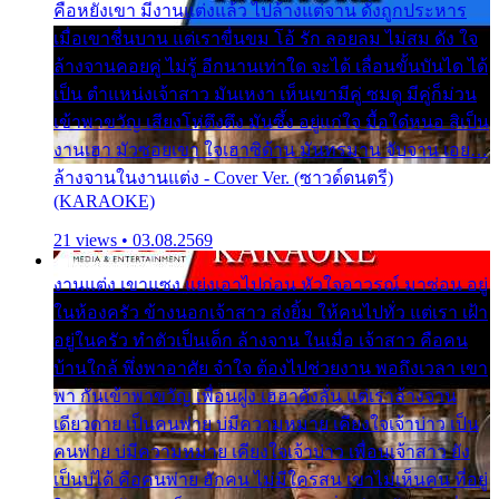
คือหยังเขา มีงานแต่งแล้ว ไปล้างแต่จาน ดั่งถูกประหาร
เมื่อเขาชื่นบาน แต่เราขื่นขม โอ้ รัก ลอยลม ไม่สม ดัง ใจ
ล้างจานคอยคู่ ไม่รู้ อีกนานเท่าใด จะได้ เลื่อนขั้นบันได ได้
เป็น ตำแหน่งเจ้าสาว มันเหงา เห็นเขามีคู่ ซมดู มีคู่ก็ม่วน
เข้าพาขวัญ เสียงโห่ตึงตึง มันซึ้ง อยู่แก่ใจ มื้อใด๋หนอ สิเป็น
งานเฮา มัวซอยเขา ใจเฮาซิด้าน มันทรมาน จับจาน เอย…
ล้างจานในงานแต่ง - Cover Ver. (ซาวด์ดนตรี)
(KARAOKE)
21 views • 03.08.2569
งานแต่ง เขาแซง แย่งเอาไปก่อน หัวใจอาวรณ์ มาซ่อน อยู่
ในห้องครัว ข้างนอกเจ้าสาว ส่งยิ้ม ให้คนไปทั่ว แต่เรา เฝ้า
อยู่ในครัว ทำตัวเป็นเด็ก ล้างจาน ในเมื่อ เจ้าสาว คือคน
บ้านใกล้ พึ่งพาอาศัย จำใจ ต้องไปช่วยงาน พอถึงเวลา เขา
พา กันเข้าพาขวัญ เพื่อนฝูง เฮฮาดังลั่น แต่เราล้างจาน
เดียวดาย เป็นคนพ่าย บ่มีความหมาย เคียงใจเจ้าบ่าว เป็น
คนพ่าย บ่มีความหมาย เคียงใจเจ้าบ่าว เพื่อนเจ้าสาว ยัง
เป็นบ่ได้ คือคนพ่าย ฮักคน ไม่มีใครสน เขาไม่เห็นคน ที่อยู่