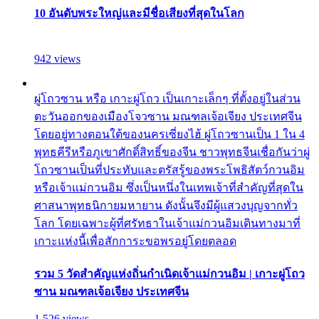
10 อันดับพระใหญ่และมีชื่อเสียงที่สุดในโลก
942 views
ผู่โถวซาน หรือ เกาะผู่โถว เป็นเกาะเล็กๆ ที่ตั้งอยู่ในส่วน
ตะวันออกของเมืองโจวซาน มณฑลเจ้อเจียง ประเทศจีน
โดยอยู่ทางตอนใต้ของนครเซี่ยงไฮ้ ผู่โถวซานเป็น 1 ใน 4
พุทธคีรีหรือภูเขาศักดิ์สิทธิ์ของจีน ชาวพุทธจีนเชื่อกันว่าผู่
โถวซานเป็นที่ประทับและตรัสรู้ของพระโพธิสัตว์กวนอิม
หรือเจ้าแม่กวนอิม ซึ่งเป็นหนึ่งในเทพเจ้าที่สำคัญที่สุดใน
ศาสนาพุทธนิกายมหายาน ดังนั้นจึงมีผู้แสวงบุญจากทั่ว
โลก โดยเฉพาะผู้ที่ศรัทธาในเจ้าแม่กวนอิมเดินทางมาที่
เกาะแห่งนี้เพื่อสักการะขอพรอยู่โดยตลอด
รวม 5 วัดสำคัญแห่งถิ่นกำเนิดเจ้าแม่กวนอิม | เกาะผู่โถว
ซาน มณฑลเจ้อเจียง ประเทศจีน
1,526 views