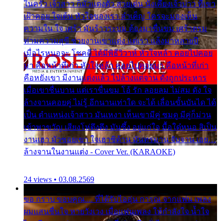
ในครัว เจ้าสาว ก็มัวแต่งตัว สวยเด่น นั่งเคียงเจ้าบ่าว ที่เขา
เฝ้าคอย ใจเต้น หัวใจของเรา ลำเค็ญ ใครจะมองเห็น
ความใน ใจ เศร้า มันร้าวระบม ต้องมาขื่นขม เศร้าตรม
ท่ามความสุขี ช่วยงานเขาแต่ง แต่เรา แล้งมาหลายปี
เมื่อไรหนอจะ โชคดี ได้มีพิธีวิวาห์ หัวใจหล้า คอยไปคอย
มา คือหน้าที่เก่า หัวใจหล้า คอยไปคอยมา คือหน้าที่เก่า
คือหยังเขา มีงานแต่งแล้ว ไปล้างแต่จาน ดั่งถูกประหาร
เมื่อเขาชื่นบาน แต่เราขื่นขม โอ้ รัก ลอยลม ไม่สม ดัง ใจ
ล้างจานคอยคู่ ไม่รู้ อีกนานเท่าใด จะได้ เลื่อนขั้นบันได ได้
เป็น ตำแหน่งเจ้าสาว มันเหงา เห็นเขามีคู่ ซมดู มีคู่ก็ม่วน
เข้าพาขวัญ เสียงโห่ตึงตึง มันซึ้ง อยู่แก่ใจ มื้อใด๋หนอ สิเป็น
งานเฮา มัวซอยเขา ใจเฮาซิด้าน มันทรมาน จับจาน เอย…
ล้างจานในงานแต่ง - Cover Ver. (KARAOKE)
24 views • 03.08.2569
ขอ กราบ ขอบคุณ.... ที่ได้รับไออุ่น การุณ จากแฟน เพลง
ผมแสนชื่นใจ หายวังเวง เมื่อแฟนเพลง ให้กำลังใจ น้ำใจ