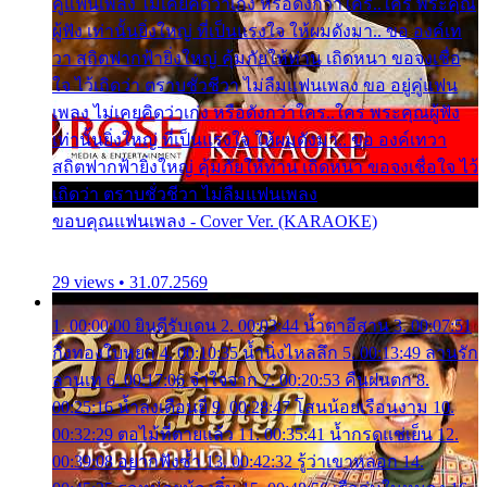
คู่แฟนเพลง ไม่เคยคิดว่าเก่ง หรือดังกว่าใคร..ใคร พระคุณ
ผู้ฟัง เท่านั้นยิ่งใหญ่ ที่เป็นแรงใจ ให้ผมดังมา.. ขอ องค์เท
วา สถิตฟากฟ้ายิ่งใหญ่ คุ้มภัยให้ท่าน เถิดหนา ขอจงเชื่อ
ใจ ไว้เถิดว่า ตราบชั่วชีวา ไม่ลืมแฟนเพลง ขอ อยู่คู่แฟน
เพลง ไม่เคยคิดว่าเก่ง หรือดังกว่าใคร..ใคร พระคุณผู้ฟัง
เท่านั้นยิ่งใหญ่ ที่เป็นแรงใจ ให้ผมดังมา.. ขอ องค์เทวา
สถิตฟากฟ้ายิ่งใหญ่ คุ้มภัยให้ท่าน เถิดหนา ขอจงเชื่อใจ ไว้
เถิดว่า ตราบชั่วชีวา ไม่ลืมแฟนเพลง
ขอบคุณแฟนเพลง - Cover Ver. (KARAOKE)
29 views • 31.07.2569
1. 00:00:00 ยินดีรับเดน 2. 00:03:44 น้ำตาอีสาน 3. 00:07:51
กิ่งทองใบหยก 4. 00:10:35 น้ำนิ่งไหลลึก 5. 00:13:49 ลานรัก
ลานเท 6. 00:17:06 จำใจจาก 7. 00:20:53 คืนฝนตก 8.
00:25:16 น้ำลงเดือนยี่ 9. 00:28:47 โสนน้อยเรือนงาม 10.
00:32:29 ตอไม้ที่ตายแล้ว 11. 00:35:41 น้ำกรดแช่เย็น 12.
00:39:08 อยากฟังซ้ำ 13. 00:42:32 รู้ว่าเขาหลอก 14.