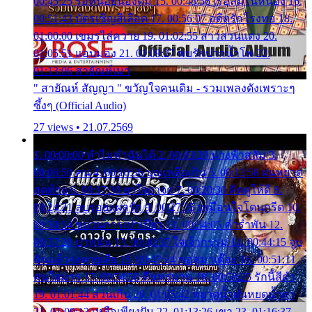
00:45:25 รอหน่อยน้องติ๋ม 15. 00:48:56 เรือล่มในหนอง 16.
00:51:43 บัตรเชิญสีเลือด 17. 00:56:07 อดีตรักโรงทอ 18.
01:00:00 เขมรไล่ควาย 19. 01:02:55 สาวสวนแตง 20.
01:05:51 แอบมอง 21. 01:09:27 พบรักปากน้ำโพ 22.
01:13:06 สายัณห์เมา
" สายัณห์ สัญญา " ขวัญใจคนเดิม - รวมเพลงดังเพราะๆ
ซึ้งๆ (Official Audio)
27 views • 21.07.2569
1. 00:00:00 ทำไมทำฉันได้ 2. 00:03:20 นางฟ้าสลัม 3.
00:06:50 คน 4. 00:10:36 บุญเหลือเกิน 5. 00:13:58 ฝนหยาด
สุดท้าย 6. 00:17:30 ยาใจยาจก 7. 00:20:30 คิดดูให้ดี 8.
00:24:21 ลบรอยแผลรัก 9. 00:27:35 เหมือนใจโดนกรีด 10.
00:30:54 ขบวนการเปาเปียว 11. 00:34:05 คำรำพัน 12.
00:37:20 ปาหนัน 13. 00:40:37 ใจเจ้ากรรม 14. 00:44:15 จูบ
ฉันแล้วจงตายเสีย 15. 00:47:24 ขอสูมาเต๊อะ 16. 00:51:11
คนใจมาร 17. 00:54:50 คืนทรมาน 18. 00:58:25 รักนี้สีดำ
19. 01:01:44 ส่วนเกิน 20. 01:05:42 หยาดน้ำฝนหยดน้ำตา
21. 01:09:13 เหลือเพียงฝัน 22. 01:13:26 เขา 23. 01:16:37