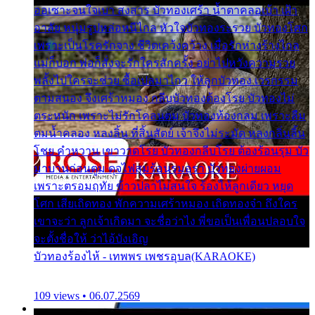
ออเซาะจนใจเบา สงสาร บัวทองเศร้า น้ำตาคลอเบ้า เฝ้า
อาลัย หนุ่มรูปหล่อหนีไกล หัวใจบัวทองระรวย บัวทองโศก
เพราะเป็นโรครักจาง ชีวิตเคว้งคว้าง เมื่อรักห่างร้างไกล
แม่ก็บอก พ่อก็สั่งจะรักใครสักครั้ง อย่าไปหวังความรวย
พลั้งไปใครจะช่วย ซื้อเปลมาไกว ให้ลูกบัวทอง เวรกรรม
ตามสนอง จึงเศร้าหมอง กลีบบัวทองต้องโรย บัวทองไม่
ตระหนัก เพราะไม่รักโคลนตม บัวทองท้องกลม เพราะลืม
ตมน้ำคลอง หลงลิ้น ที่สิ้นสัตย์ เจ้าจึงไม่ระมัด หลงกลิ่นลิ้น
โชย คำหวาน เขาวาดโรย บัวทองกลีบโรย ต้องร้อนรุม บัว
มาบานก่อนตูม ดุจไฟสุมร้อนรุมอุรา บัวทองผ่ายผอม
เพราะตรอมฤทัย ข้าวปลาไม่สนใจ ร้องไห้ลูกเดียว หยุด
โศก เสียเถิดทอง พักความเศร้าหมอง เถิดทองจ๋า ถึงใคร
เขาจะว่า ลูกเจ้าเกิดมา จะชื่อว่าไง พี่ขอเป็นเพื่อนปลอบใจ
จะตั้งชื่อให้ ว่าไอ้บังเอิญ
บัวทองร้องไห้ - เทพพร เพชรอุบล(KARAOKE)
109 views • 06.07.2569