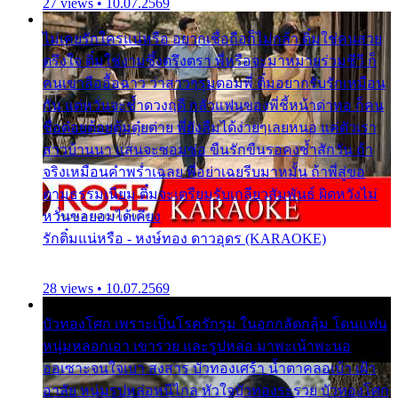
27 views • 10.07.2569
ไม่เคยรักใครแน่หรือ อยากเชื่อถือก็ไม่กล้า ติ๋มใช่คนสวย
ตรึงใจ ติ๋มใช่งามซึ้งตรึงตรา พี่หรือจะมาหมายร่วมชีวี ก็
คนเขาลืออื้อฉาว ว่าสาวๆรุมตอมพี่ ติ๋มอยากรับรักเหมือน
กัน แต่หวั่นจะช้ำดวงฤดี กลัวแฟนของพี่ชี้หน้าด่าทอ ก็คน
ชื่อต๋อยต้อยตุ้มตุ๋ยต่าย พี่ยังลืมได้ง่ายๆเลยหนอ แค่ตัวเรา
สาวบ้านนา แสนจะซอมซ่อ ขืนรักขืนรอคงช้ำสักวัน ถ้า
จริงเหมือนคำพร่ำเฉลย พี่อย่าเฉยรีบมาหมั้น ถ้าพี่สู่ขอ
ตามธรรมเนียม ติ๋มจะเตรียมรับเกลียวสัมพันธ์ ผิดหวังไม่
หวั่นขอยอมได้เคียง
รักติ๋มแน่หรือ - หงษ์ทอง ดาวอุดร (KARAOKE)
28 views • 10.07.2569
บัวทองโศก เพราะเป็นโรครักรุม ในอกกลัดกลุ้ม โดนแฟน
หนุ่มหลอกเอา เขารวย และรูปหล่อ มาพะเน้าพะนอ
ออเซาะจนใจเบา สงสาร บัวทองเศร้า น้ำตาคลอเบ้า เฝ้า
อาลัย หนุ่มรูปหล่อหนีไกล หัวใจบัวทองระรวย บัวทองโศก