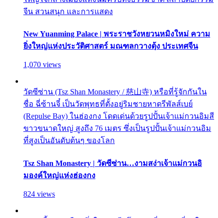
จีน สวนสนุก และการแสดง
New Yuanming Palace | พระราชวังหยวนหมิงใหม่ ความ
ยิ่งใหญ่แห่งประวัติศาสตร์ มณฑลกวางตุ้ง ประเทศจีน
1,070 views
วัดซีซ่าน (Tsz Shan Monastery / 慈山寺) หรือที่รู้จักกันใน
ชื่อ ฉี่ซ้านจี๋ เป็นวัดพุทธที่ตั้งอยู่ริมชายหาดรีพัลส์เบย์
(Repulse Bay) ในฮ่องกง โดดเด่นด้วยรูปปั้นเจ้าแม่กวนอิมสี
ขาวขนาดใหญ่ สูงถึง 76 เมตร ซึ่งเป็นรูปปั้นเจ้าแม่กวนอิม
ที่สูงเป็นอันดับต้นๆ ของโลก
Tsz Shan Monastery | วัดซีซ่าน…งามสง่าเจ้าแม่กวนอิ
มองค์ใหญ่แห่งฮ่องกง
824 views