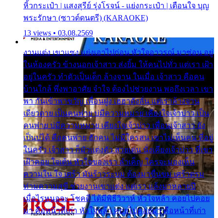
หิ้วกระเป๋า | แสงสุรีย์ รุ่งโรจน์ - แย่งกระเป๋า | เตือนใจ บุญ
พระรักษา (ซาวด์ดนตรี) (KARAOKE)
13 views • 03.08.2569
งานแต่ง เขาแซง แย่งเอาไปก่อน หัวใจอาวรณ์ มาซ่อน อยู่
ในห้องครัว ข้างนอกเจ้าสาว ส่งยิ้ม ให้คนไปทั่ว แต่เรา เฝ้า
อยู่ในครัว ทำตัวเป็นเด็ก ล้างจาน ในเมื่อ เจ้าสาว คือคน
บ้านใกล้ พึ่งพาอาศัย จำใจ ต้องไปช่วยงาน พอถึงเวลา เขา
พา กันเข้าพาขวัญ เพื่อนฝูง เฮฮาดังลั่น แต่เราล้างจาน
เดียวดาย เป็นคนพ่าย บ่มีความหมาย เคียงใจเจ้าบ่าว เป็น
คนพ่าย บ่มีความหมาย เคียงใจเจ้าบ่าว เพื่อนเจ้าสาว ยัง
เป็นบ่ได้ คือคนพ่าย ฮักคน ไม่มีใครสน เขาไม่เห็นคน ที่อยู่
ในครัว เจ้าสาว ก็มัวแต่งตัว สวยเด่น นั่งเคียงเจ้าบ่าว ที่เขา
เฝ้าคอย ใจเต้น หัวใจของเรา ลำเค็ญ ใครจะมองเห็น
ความใน ใจ เศร้า มันร้าวระบม ต้องมาขื่นขม เศร้าตรม
ท่ามความสุขี ช่วยงานเขาแต่ง แต่เรา แล้งมาหลายปี
เมื่อไรหนอจะ โชคดี ได้มีพิธีวิวาห์ หัวใจหล้า คอยไปคอย
มา คือหน้าที่เก่า หัวใจหล้า คอยไปคอยมา คือหน้าที่เก่า