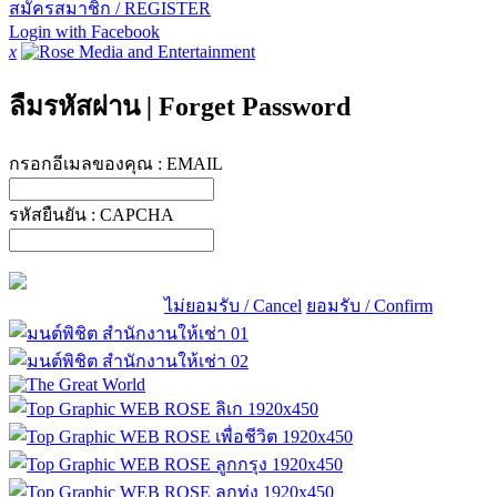
สมัครสมาชิก / REGISTER
Login with Facebook
x
ลืมรหัสผ่าน
|
Forget Password
กรอกอีเมลของคุณ :
EMAIL
รหัสยืนยัน :
CAPCHA
ไม่ยอมรับ / Cancel
ยอมรับ / Confirm