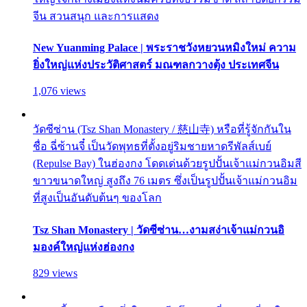
จีน สวนสนุก และการแสดง
New Yuanming Palace | พระราชวังหยวนหมิงใหม่ ความ
ยิ่งใหญ่แห่งประวัติศาสตร์ มณฑลกวางตุ้ง ประเทศจีน
1,076 views
วัดซีซ่าน (Tsz Shan Monastery / 慈山寺) หรือที่รู้จักกันใน
ชื่อ ฉี่ซ้านจี๋ เป็นวัดพุทธที่ตั้งอยู่ริมชายหาดรีพัลส์เบย์
(Repulse Bay) ในฮ่องกง โดดเด่นด้วยรูปปั้นเจ้าแม่กวนอิมสี
ขาวขนาดใหญ่ สูงถึง 76 เมตร ซึ่งเป็นรูปปั้นเจ้าแม่กวนอิม
ที่สูงเป็นอันดับต้นๆ ของโลก
Tsz Shan Monastery | วัดซีซ่าน…งามสง่าเจ้าแม่กวนอิ
มองค์ใหญ่แห่งฮ่องกง
829 views