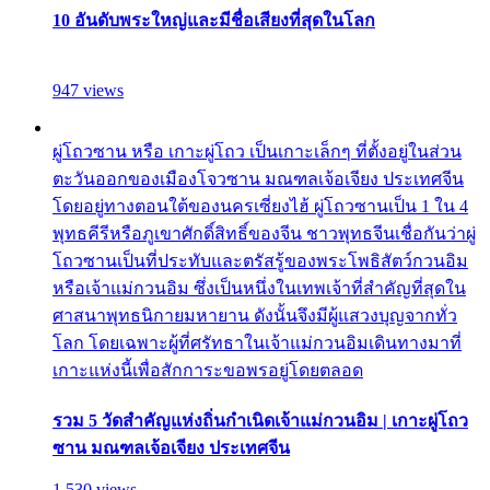
10 อันดับพระใหญ่และมีชื่อเสียงที่สุดในโลก
947 views
ผู่โถวซาน หรือ เกาะผู่โถว เป็นเกาะเล็กๆ ที่ตั้งอยู่ในส่วน
ตะวันออกของเมืองโจวซาน มณฑลเจ้อเจียง ประเทศจีน
โดยอยู่ทางตอนใต้ของนครเซี่ยงไฮ้ ผู่โถวซานเป็น 1 ใน 4
พุทธคีรีหรือภูเขาศักดิ์สิทธิ์ของจีน ชาวพุทธจีนเชื่อกันว่าผู่
โถวซานเป็นที่ประทับและตรัสรู้ของพระโพธิสัตว์กวนอิม
หรือเจ้าแม่กวนอิม ซึ่งเป็นหนึ่งในเทพเจ้าที่สำคัญที่สุดใน
ศาสนาพุทธนิกายมหายาน ดังนั้นจึงมีผู้แสวงบุญจากทั่ว
โลก โดยเฉพาะผู้ที่ศรัทธาในเจ้าแม่กวนอิมเดินทางมาที่
เกาะแห่งนี้เพื่อสักการะขอพรอยู่โดยตลอด
รวม 5 วัดสำคัญแห่งถิ่นกำเนิดเจ้าแม่กวนอิม | เกาะผู่โถว
ซาน มณฑลเจ้อเจียง ประเทศจีน
1,530 views