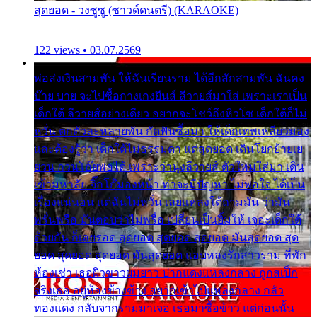
สุดยอด - วงซูซู (ซาวด์ดนตรี) (KARAOKE)
122 views • 03.07.2569
พ่อส่งเงินสามพัน ให้ฉันเรียนราม ได้อีกสักสามพัน ฉันคง
บ๊าย บาย จะไปซื้อกางเกงยีนส์ ลีวายส์มาใส่ เพราะเราเป็น
เด็กใต้ ลีวายส์อย่างเดียว อยากจะโชว์ถึงหิวโซ เด็กใต้ก็ไม่
หวั่น ตกตัวละหลายพัน กัดฟันซื้อมา ให้เด็กเทพเหลียวมอง
และต้องรู้ว่า เด็กใต้ไม่ธรรมดา แต่สุดยอด เดินโยกย้ายเย
ยวน กวนโอ๊ยพอได้ เพราะว่านุ่งลีวายส์ ตัวใหม่ใส่มา เดิน
เข้ามหาลัย จิ๊กโก๊มองหน้า ท่าจะมีปัญหา ไม่พอใจ ได้เป็น
เรื่องแน่นอน แต่ฉันไม่หวั่น เลยแหลงใต้ถามมัน ว่ามัน
พรั่นพรือ มันตอบว่าไม่พรื่อ เปลี่ยนเป็นยิ้มให้ เจอะเด็กใต้
ด้วยกัน ก็เลยรอด สุดยอด สุดยอด สุดยอด มันสุดยอด สุด
ยอด สุดยอด สุดยอด มันสุดยอด แอบหลงรักสาวราม ที่พัก
ห้องเช่า เธอผิวขาวผมยาว ปากแดงแหลงกลาง ถูกสเป็ก
จริงเธอ อยู่ห้องข้างข้าง อยากเข้าไปแหลงกลาง กลัว
ทองแดง กลับจากรามมาเจอ เธอมาซื้อข้าว แต่ก่อนนั้น