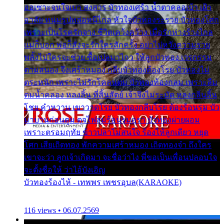
ออเซาะจนใจเบา สงสาร บัวทองเศร้า น้ำตาคลอเบ้า เฝ้า
อาลัย หนุ่มรูปหล่อหนีไกล หัวใจบัวทองระรวย บัวทองโศก
เพราะเป็นโรครักจาง ชีวิตเคว้งคว้าง เมื่อรักห่างร้างไกล
แม่ก็บอก พ่อก็สั่งจะรักใครสักครั้ง อย่าไปหวังความรวย
พลั้งไปใครจะช่วย ซื้อเปลมาไกว ให้ลูกบัวทอง เวรกรรม
ตามสนอง จึงเศร้าหมอง กลีบบัวทองต้องโรย บัวทองไม่
ตระหนัก เพราะไม่รักโคลนตม บัวทองท้องกลม เพราะลืม
ตมน้ำคลอง หลงลิ้น ที่สิ้นสัตย์ เจ้าจึงไม่ระมัด หลงกลิ่นลิ้น
โชย คำหวาน เขาวาดโรย บัวทองกลีบโรย ต้องร้อนรุม บัว
มาบานก่อนตูม ดุจไฟสุมร้อนรุมอุรา บัวทองผ่ายผอม
เพราะตรอมฤทัย ข้าวปลาไม่สนใจ ร้องไห้ลูกเดียว หยุด
โศก เสียเถิดทอง พักความเศร้าหมอง เถิดทองจ๋า ถึงใคร
เขาจะว่า ลูกเจ้าเกิดมา จะชื่อว่าไง พี่ขอเป็นเพื่อนปลอบใจ
จะตั้งชื่อให้ ว่าไอ้บังเอิญ
บัวทองร้องไห้ - เทพพร เพชรอุบล(KARAOKE)
116 views • 06.07.2569