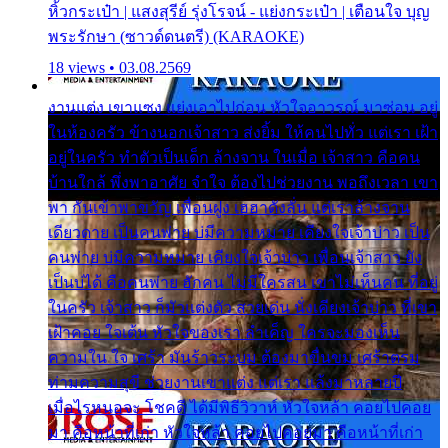
หิ้วกระเป๋า | แสงสุรีย์ รุ่งโรจน์ - แย่งกระเป๋า | เตือนใจ บุญ
พระรักษา (ซาวด์ดนตรี) (KARAOKE)
18 views • 03.08.2569
งานแต่ง เขาแซง แย่งเอาไปก่อน หัวใจอาวรณ์ มาซ่อน อยู่
ในห้องครัว ข้างนอกเจ้าสาว ส่งยิ้ม ให้คนไปทั่ว แต่เรา เฝ้า
อยู่ในครัว ทำตัวเป็นเด็ก ล้างจาน ในเมื่อ เจ้าสาว คือคน
บ้านใกล้ พึ่งพาอาศัย จำใจ ต้องไปช่วยงาน พอถึงเวลา เขา
พา กันเข้าพาขวัญ เพื่อนฝูง เฮฮาดังลั่น แต่เราล้างจาน
เดียวดาย เป็นคนพ่าย บ่มีความหมาย เคียงใจเจ้าบ่าว เป็น
คนพ่าย บ่มีความหมาย เคียงใจเจ้าบ่าว เพื่อนเจ้าสาว ยัง
เป็นบ่ได้ คือคนพ่าย ฮักคน ไม่มีใครสน เขาไม่เห็นคน ที่อยู่
ในครัว เจ้าสาว ก็มัวแต่งตัว สวยเด่น นั่งเคียงเจ้าบ่าว ที่เขา
เฝ้าคอย ใจเต้น หัวใจของเรา ลำเค็ญ ใครจะมองเห็น
ความใน ใจ เศร้า มันร้าวระบม ต้องมาขื่นขม เศร้าตรม
ท่ามความสุขี ช่วยงานเขาแต่ง แต่เรา แล้งมาหลายปี
เมื่อไรหนอจะ โชคดี ได้มีพิธีวิวาห์ หัวใจหล้า คอยไปคอย
มา คือหน้าที่เก่า หัวใจหล้า คอยไปคอยมา คือหน้าที่เก่า