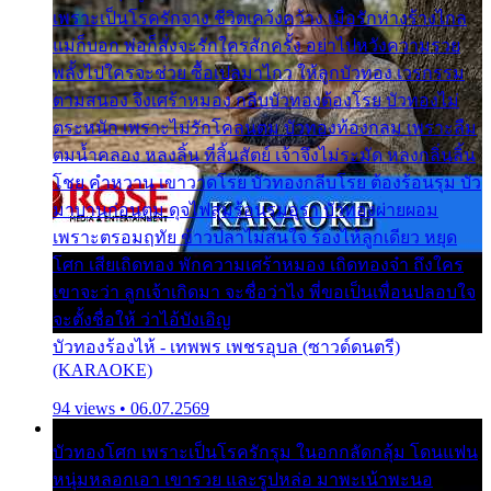
เพราะเป็นโรครักจาง ชีวิตเคว้งคว้าง เมื่อรักห่างร้างไกล
แม่ก็บอก พ่อก็สั่งจะรักใครสักครั้ง อย่าไปหวังความรวย
พลั้งไปใครจะช่วย ซื้อเปลมาไกว ให้ลูกบัวทอง เวรกรรม
ตามสนอง จึงเศร้าหมอง กลีบบัวทองต้องโรย บัวทองไม่
ตระหนัก เพราะไม่รักโคลนตม บัวทองท้องกลม เพราะลืม
ตมน้ำคลอง หลงลิ้น ที่สิ้นสัตย์ เจ้าจึงไม่ระมัด หลงกลิ่นลิ้น
โชย คำหวาน เขาวาดโรย บัวทองกลีบโรย ต้องร้อนรุม บัว
มาบานก่อนตูม ดุจไฟสุมร้อนรุมอุรา บัวทองผ่ายผอม
เพราะตรอมฤทัย ข้าวปลาไม่สนใจ ร้องไห้ลูกเดียว หยุด
โศก เสียเถิดทอง พักความเศร้าหมอง เถิดทองจ๋า ถึงใคร
เขาจะว่า ลูกเจ้าเกิดมา จะชื่อว่าไง พี่ขอเป็นเพื่อนปลอบใจ
จะตั้งชื่อให้ ว่าไอ้บังเอิญ
บัวทองร้องไห้ - เทพพร เพชรอุบล (ซาวด์ดนตรี)
(KARAOKE)
94 views • 06.07.2569
บัวทองโศก เพราะเป็นโรครักรุม ในอกกลัดกลุ้ม โดนแฟน
หนุ่มหลอกเอา เขารวย และรูปหล่อ มาพะเน้าพะนอ