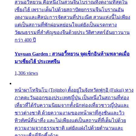
สวนอวี้หยวน คือหนึ่งในสวนจีนโบราณที่งดงามที่สุดใน
เซี่ยงไฮ้ เพราะเต็มไปด้วยสถาปัตยกรรมจีนโบราณอัน
งดงามและศิลปะการจัดสวนที่ประณีต สวนแห่งนี้ไม่เพียง
แต่เป็นสถานที่พักผ่อนหย่อนใจแต่ยังเป็นมรดกทาง
วัฒนธรรมที่สำคัญของจีนด้วยประวัติศาสตร์อันยาวนาน
กว่า 400 ปี
Yuyuan Garden : สวนอวี้หยวน จุดเช็กอินห้ามพลาดเมื่อ
มาเซี่ยงไฮ้ ประเทศจีน
1,306 views
หน้าผาโทจินโบ (Tojinbo) ตั้งอยู่ในจังหวัดฟุกุอิ (Fukui) ทาง
ภาคตะวันออกของประเทศญี่ปุ่น เป็นหนึ่งในสถานที่ท่อง
เที่ยวที่ได้รับความนิยมจากทั้งนักท่องเที่ยวชาวญี่ปุ่นและ
ชาวต่างชาติ ด้วยความงามของหน้าผาที่สูงชันและวิว
ทิวทัศน์ที่น่าทึ่ง และไม่เพียงแต่เป็นสถานที่ที่เต็มไปด้วย
ความงามจากธรรมชาติ แต่ยังแฝงไปด้วยตำนานและ
ความเชื่อที่ลึกซึ้งด้วย