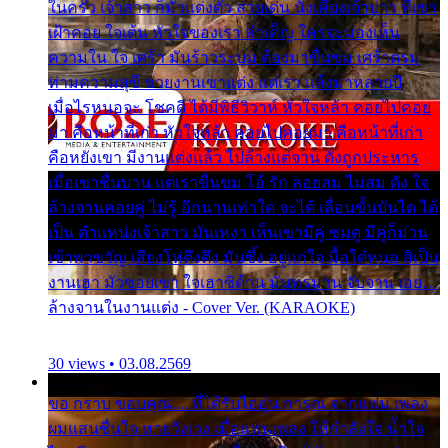
ในครัว เจ้าสาว ก็มัวแต่งตัว สวยเด่น นั่งเคียงเจ้าบ่าว ที่เขา
เฝ้าคอย ใจเต้น หัวใจของเรา ลำเค็ญ ใครจะมองเห็น
ความใน ใจ เศร้า มันร้าวระบม ต้องมาขื่นขม เศร้าตรม
ท่ามความสุขี ช่วยงานเขาแต่ง แต่เรา แล้งมาหลายปี
เมื่อไรหนอจะ โชคดี ได้มีพิธีวิวาห์ หัวใจหล้า คอยไปคอย
มา คือหน้าที่เก่า หัวใจหล้า คอยไปคอยมา คือหน้าที่เก่า
คือหยังเขา มีงานแต่งแล้ว ไปล้างแต่จาน ดั่งถูกประหาร
เมื่อเขาชื่นบาน แต่เราขื่นขม โอ้ รัก ลอยลม ไม่สม ดัง ใจ
ล้างจานคอยคู่ ไม่รู้ อีกนานเท่าใด จะได้ เลื่อนขั้นบันได ได้
เป็น ตำแหน่งเจ้าสาว มันเหงา เห็นเขามีคู่ ซมดู มีคู่ก็ม่วน
เข้าพาขวัญ เสียงโห่ตึงตึง มันซึ้ง อยู่แก่ใจ มื้อใด๋หนอ สิเป็น
งานเฮา มัวซอยเขา ใจเฮาซิด้าน มันทรมาน จับจาน เอย…
ล้างจานในงานแต่ง - Cover Ver. (KARAOKE)
30 views • 03.08.2569
ขอ กราบ ขอบคุณ.... ที่ได้รับไออุ่น การุณ จากแฟน เพลง
ผมแสนชื่นใจ หายวังเวง เมื่อแฟนเพลง ให้กำลังใจ น้ำใจ