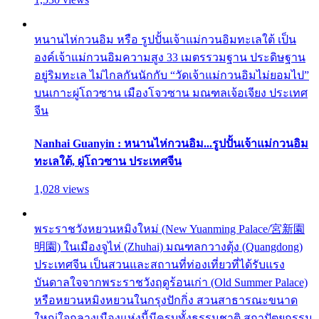
หนานไห่กวนอิม หรือ รูปปั้นเจ้าแม่กวนอิมทะเลใต้ เป็น
องค์เจ้าแม่กวนอิมความสูง 33 เมตรรวมฐาน ประดิษฐาน
อยู่ริมทะเล ไม่ไกลกันนักกับ “วัดเจ้าแม่กวนอิมไม่ยอมไป”
บนเกาะผู่โถวซาน เมืองโจวซาน มณฑลเจ้อเจียง ประเทศ
จีน
Nanhai Guanyin : หนานไห่กวนอิม...รูปปั้นเจ้าแม่กวนอิม
ทะเลใต้, ผู่โถวซาน ประเทศจีน
1,028 views
พระราชวังหยวนหมิงใหม่ (New Yuanming Palace/宮新園
明園) ในเมืองจูไห่ (Zhuhai) มณฑลกวางตุ้ง (Quangdong)
ประเทศจีน เป็นสวนและสถานที่ท่องเที่ยวที่ได้รับแรง
บันดาลใจจากพระราชวังฤดูร้อนเก่า (Old Summer Palace)
หรือหยวนหมิงหยวนในกรุงปักกิ่ง สวนสาธารณะขนาด
ใหญ่ใจกลางเมืองแห่งนี้มีครบทั้งธรรมชาติ สถาปัตยกรรม