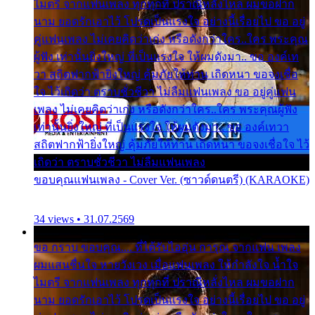
ไมตรี จากแฟนเพลง ทุกทุกที่ ปราณีหลั่งไหล ผมขอฝาก
นาม ยอดรักเอาไว้ โปรดเป็นแรงใจ อย่างนี้เรื่อยไป ขอ อยู่
คู่แฟนเพลง ไม่เคยคิดว่าเก่ง หรือดังกว่าใคร..ใคร พระคุณ
ผู้ฟัง เท่านั้นยิ่งใหญ่ ที่เป็นแรงใจ ให้ผมดังมา.. ขอ องค์เท
วา สถิตฟากฟ้ายิ่งใหญ่ คุ้มภัยให้ท่าน เถิดหนา ขอจงเชื่อ
ใจ ไว้เถิดว่า ตราบชั่วชีวา ไม่ลืมแฟนเพลง ขอ อยู่คู่แฟน
เพลง ไม่เคยคิดว่าเก่ง หรือดังกว่าใคร..ใคร พระคุณผู้ฟัง
เท่านั้นยิ่งใหญ่ ที่เป็นแรงใจ ให้ผมดังมา.. ขอ องค์เทวา
สถิตฟากฟ้ายิ่งใหญ่ คุ้มภัยให้ท่าน เถิดหนา ขอจงเชื่อใจ ไว้
เถิดว่า ตราบชั่วชีวา ไม่ลืมแฟนเพลง
ขอบคุณแฟนเพลง - Cover Ver. (ซาวด์ดนตรี) (KARAOKE)
34 views • 31.07.2569
ขอ กราบ ขอบคุณ.... ที่ได้รับไออุ่น การุณ จากแฟน เพลง
ผมแสนชื่นใจ หายวังเวง เมื่อแฟนเพลง ให้กำลังใจ น้ำใจ
ไมตรี จากแฟนเพลง ทุกทุกที่ ปราณีหลั่งไหล ผมขอฝาก
นาม ยอดรักเอาไว้ โปรดเป็นแรงใจ อย่างนี้เรื่อยไป ขอ อยู่