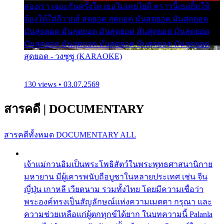
สองเรา เจอะกันครั้งใด เธอไม่เคยไยดี คราวนี้เธอยิ้มให้
ต้องให้ใส่ลีวายส์ สุดยอด สุดยอด มันสุดยอด มันสุดยอด
มันสุดยอด มันสุดยอด มันสุดยอด มันสุดยอด มันสุดยอด
มันสุดยอด มันสุดยอด มันสุดยอด มันสุดยอด มันสุดยอด
สุดยอด - วงซูซู (KARAOKE)
130 views • 03.07.2569
สารคดี
|
DOCUMENTARY
สารคดีทั้งหมด
DOCUMENTARY ALL
เจ้าแม่กวนอิมเป็นพระโพธิสัตว์ในพระพุทธศาสนานิกาย
มหายาน มีผู้เคารพนับถือบูชาในหลายประเทศ เช่น จีน
ญี่ปุ่น เกาหลี เวียดนาม รวมทั้งไทย โดยมีความเชื่อว่า
พระองค์ทรงเป็นสัญลักษณ์แห่งความเมตตา กรุณา และ
ความช่วยเหลือแก่ผู้ตกทุกข์ได้ยาก ในบทความนี้ Palanla