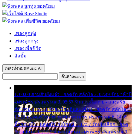
เพลงลูกทุ่ง
เพลงลูกกรุง
เพลงเพื่อชีวิต
อัลบั้ม
เพลงทั้งหมด
Music All
ค้นหา
Search
1. 00:00 สามสิบยังแจ๋ว - ยอดรัก สลักใจ 2. 02:49 รักมาห้าปี
- ศรเพชร ศรสุพรรณ 3. 05:57 รักสาวเสื้อลาย - แสงสุรีย์
รุ่งโรจน์ 4. 09:51 รักสะท้านดินสะเทือน - ยอดรัก สลักใจ 5.
12:23 มอเตอร์ไซค์ทำหล่น - ศรเพชร ศรสุพรรณ 6. 14:49
หิ้วกระเป๋า - แสงสุรีย์ รุ่งโรจน์ 7. 17:57 รักเผื่อเลือก - ยอด
รัก สลักใจ 8. 21:21 น้ำตาไอ้หนุ่ม - ศรเพชร ศรสุพรรณ 9.