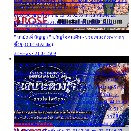
00:45:25 รอหน่อยน้องติ๋ม 15. 00:48:56 เรือล่มในหนอง 16.
00:51:43 บัตรเชิญสีเลือด 17. 00:56:07 อดีตรักโรงทอ 18.
01:00:00 เขมรไล่ควาย 19. 01:02:55 สาวสวนแตง 20.
01:05:51 แอบมอง 21. 01:09:27 พบรักปากน้ำโพ 22.
01:13:06 สายัณห์เมา
" สายัณห์ สัญญา " ขวัญใจคนเดิม - รวมเพลงดังเพราะๆ
ซึ้งๆ (Official Audio)
32 views • 21.07.2569
1. 00:00:00 ทำไมทำฉันได้ 2. 00:03:20 นางฟ้าสลัม 3.
00:06:50 คน 4. 00:10:36 บุญเหลือเกิน 5. 00:13:58 ฝนหยาด
สุดท้าย 6. 00:17:30 ยาใจยาจก 7. 00:20:30 คิดดูให้ดี 8.
00:24:21 ลบรอยแผลรัก 9. 00:27:35 เหมือนใจโดนกรีด 10.
00:30:54 ขบวนการเปาเปียว 11. 00:34:05 คำรำพัน 12.
00:37:20 ปาหนัน 13. 00:40:37 ใจเจ้ากรรม 14. 00:44:15 จูบ
ฉันแล้วจงตายเสีย 15. 00:47:24 ขอสูมาเต๊อะ 16. 00:51:11
คนใจมาร 17. 00:54:50 คืนทรมาน 18. 00:58:25 รักนี้สีดำ
19. 01:01:44 ส่วนเกิน 20. 01:05:42 หยาดน้ำฝนหยดน้ำตา
21. 01:09:13 เหลือเพียงฝัน 22. 01:13:26 เขา 23. 01:16:37