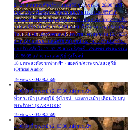
24:27 สามเณรกำพร้า - แสงสุรีย์ รุ่งโรจน์ 10. 28:08 ไม่มี
เวลาไปหาเมียน้อย - ยอดรัก สลักใจ 11. 31:29 ชีวิตไอ้
ธรรม - ศรเพชร ศรสุพรรณ 12. 35:26 ทหารอากาศขาดรัก
- แสงสุรีย์ รุ่งโรจน์ 13. 39:01 คนหัวใจโทรม - ยอดรัก สลัก
ใจ 14. 42:49 ไอ้หวังตายแน่ - ศรเพชร ศรสุพรรณ 15. 46:35
ธาตุแท้ของเธอ - แสงสุรีย์ รุ่งโรจน์ 16. 49:57 กำนันกำใน -
ยอดรัก สลักใจ 17. 52:29 สาวบริสุทธิ์ - ศรเพชร ศรสุพรรณ
18. 56:05 แต๋วจ๋า - แสงสุรีย์ รุ่งโรจน์
18 บทเพลงดังจากฟากฟ้า - ยอดรัก/ศรเพชร/แสงสุรีย์
(Official Audio)
19 views • 04.08.2569
1. 00:00 หิ้วกระเป๋า 2. 03:30 แย่งกระเป๋า
หิ้วกระเป๋า | แสงสุรีย์ รุ่งโรจน์ - แย่งกระเป๋า | เตือนใจ บุญ
พระรักษา (KARAOKE)
19 views • 03.08.2569
1. 00:00 หิ้วกระเป๋า 2. 03:30 แย่งกระเป๋า