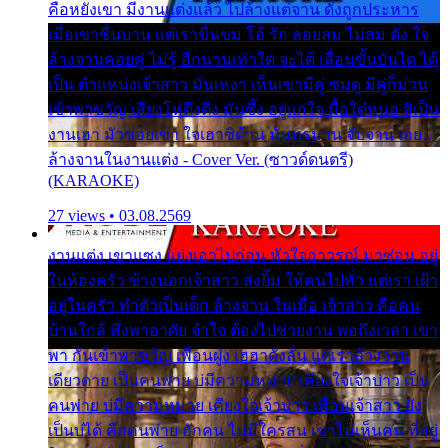
คือหยังเขา มีงานแต่งแล้ว ไปล้างแต่จาน ดั่งถูกประหาร
เมื่อเขาชื่นบาน แต่เราขื่นขม โอ้ รัก ลอยลม ไม่สม ดัง ใจ
ล้างจานคอยคู่ ไม่รู้ อีกนานเท่าใด จะได้ เลื่อนขั้นบันได ได้
เป็น ตำแหน่งเจ้าสาว มันเหงา เห็นเขามีคู่ ซมดู มีคู่ก็ม่วน
เข้าพาขวัญ เสียงโห่ตึงตึง มันซึ้ง อยู่แก่ใจ มื้อใด๋หนอ สิเป็น
งานเฮา มัวซอยเขา ใจเฮาซิด้าน มันทรมาน จับจาน เอย…
ล้างจานในงานแต่ง - Cover Ver. (ซาวด์ดนตรี)
(KARAOKE)
27 views • 03.08.2569
งานแต่ง เขาแซง แย่งเอาไปก่อน หัวใจอาวรณ์ มาซ่อน อยู่
ในห้องครัว ข้างนอกเจ้าสาว ส่งยิ้ม ให้คนไปทั่ว แต่เรา เฝ้า
อยู่ในครัว ทำตัวเป็นเด็ก ล้างจาน ในเมื่อ เจ้าสาว คือคน
บ้านใกล้ พึ่งพาอาศัย จำใจ ต้องไปช่วยงาน พอถึงเวลา เขา
พา กันเข้าพาขวัญ เพื่อนฝูง เฮฮาดังลั่น แต่เราล้างจาน
เดียวดาย เป็นคนพ่าย บ่มีความหมาย เคียงใจเจ้าบ่าว เป็น
คนพ่าย บ่มีความหมาย เคียงใจเจ้าบ่าว เพื่อนเจ้าสาว ยัง
เป็นบ่ได้ คือคนพ่าย ฮักคน ไม่มีใครสน เขาไม่เห็นคน ที่อยู่