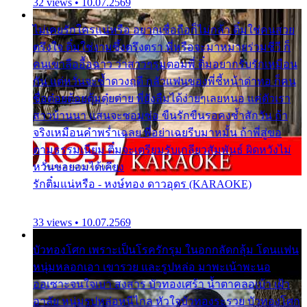
32 views • 10.07.2569
ไม่เคยรักใครแน่หรือ อยากเชื่อถือก็ไม่กล้า ติ๋มใช่คนสวย
ตรึงใจ ติ๋มใช่งามซึ้งตรึงตรา พี่หรือจะมาหมายร่วมชีวี ก็
คนเขาลืออื้อฉาว ว่าสาวๆรุมตอมพี่ ติ๋มอยากรับรักเหมือน
กัน แต่หวั่นจะช้ำดวงฤดี กลัวแฟนของพี่ชี้หน้าด่าทอ ก็คน
ชื่อต๋อยต้อยตุ้มตุ๋ยต่าย พี่ยังลืมได้ง่ายๆเลยหนอ แค่ตัวเรา
สาวบ้านนา แสนจะซอมซ่อ ขืนรักขืนรอคงช้ำสักวัน ถ้า
จริงเหมือนคำพร่ำเฉลย พี่อย่าเฉยรีบมาหมั้น ถ้าพี่สู่ขอ
ตามธรรมเนียม ติ๋มจะเตรียมรับเกลียวสัมพันธ์ ผิดหวังไม่
หวั่นขอยอมได้เคียง
รักติ๋มแน่หรือ - หงษ์ทอง ดาวอุดร (KARAOKE)
33 views • 10.07.2569
บัวทองโศก เพราะเป็นโรครักรุม ในอกกลัดกลุ้ม โดนแฟน
หนุ่มหลอกเอา เขารวย และรูปหล่อ มาพะเน้าพะนอ
ออเซาะจนใจเบา สงสาร บัวทองเศร้า น้ำตาคลอเบ้า เฝ้า
อาลัย หนุ่มรูปหล่อหนีไกล หัวใจบัวทองระรวย บัวทองโศก