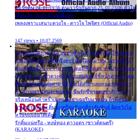
ขอรักคืน 24. 01:19:56 คนเรารักกันยาก 25. 01:23:06 หัวใจ
เถื่อน 26. 01:26:45 อยู่เพื่อลูก
เพลงเพราะเสนาะดวงใจ - ดาวใจ ไพจิตร (Official Audio)
147 views • 10.07.2569
ไม่เคยรักใครแน่หรือ อยากเชื่อถือก็ไม่กล้า ติ๋มใช่คนสวย
ตรึงใจ ติ๋มใช่งามซึ้งตรึงตรา พี่หรือจะมาหมายร่วมชีวี ก็
คนเขาลืออื้อฉาว ว่าสาวๆรุมตอมพี่ ติ๋มอยากรับรักเหมือน
กัน แต่หวั่นจะช้ำดวงฤดี กลัวแฟนของพี่ชี้หน้าด่าทอ ก็คน
ชื่อต๋อยต้อยตุ้มตุ๋ยต่าย พี่ยังลืมได้ง่ายๆเลยหนอ แค่ตัวเรา
สาวบ้านนา แสนจะซอมซ่อ ขืนรักขืนรอคงช้ำสักวัน ถ้า
จริงเหมือนคำพร่ำเฉลย พี่อย่าเฉยรีบมาหมั้น ถ้าพี่สู่ขอ
ตามธรรมเนียม ติ๋มจะเตรียมรับเกลียวสัมพันธ์ ผิดหวังไม่
หวั่นขอยอมได้เคียง
รักติ๋มแน่หรือ - หงษ์ทอง ดาวอุดร (ซาวด์ดนตรี)
(KARAOKE)