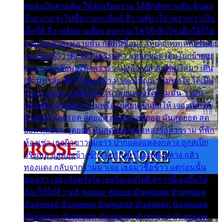
พ่อส่งเงินสามพัน ให้ฉันเรียนราม ได้อีกสักสามพัน ฉันคง
บ๊าย บาย จะไปซื้อกางเกงยีนส์ ลีวายส์มาใส่ เพราะเราเป็น
เด็กใต้ ลีวายส์อย่างเดียว อยากจะโชว์ถึงหิวโซ เด็กใต้ก็ไม่
หวั่น ตกตัวละหลายพัน กัดฟันซื้อมา ให้เด็กเทพเหลียวมอง
และต้องรู้ว่า เด็กใต้ไม่ธรรมดา แต่สุดยอด เดินโยกย้ายเย
ยวน กวนโอ๊ยพอได้ เพราะว่านุ่งลีวายส์ ตัวใหม่ใส่มา เดิน
เข้ามหาลัย จิ๊กโก๊มองหน้า ท่าจะมีปัญหา ไม่พอใจ ได้เป็น
เรื่องแน่นอน แต่ฉันไม่หวั่น เลยแหลงใต้ถามมัน ว่ามัน
พรั่นพรือ มันตอบว่าไม่พรื่อ เปลี่ยนเป็นยิ้มให้ เจอะเด็กใต้
ด้วยกัน ก็เลยรอด สุดยอด สุดยอด สุดยอด มันสุดยอด สุด
ยอด สุดยอด สุดยอด มันสุดยอด แอบหลงรักสาวราม ที่พัก
ห้องเช่า เธอผิวขาวผมยาว ปากแดงแหลงกลาง ถูกสเป็ก
จริงเธอ อยู่ห้องข้างข้าง อยากเข้าไปแหลงกลาง กลัว
ทองแดง กลับจากรามมาเจอ เธอมาซื้อข้าว แต่ก่อนนั้น
สองเรา เจอะกันครั้งใด เธอไม่เคยไยดี คราวนี้เธอยิ้มให้
ต้องให้ใส่ลีวายส์ สุดยอด สุดยอด มันสุดยอด มันสุดยอด
มันสุดยอด มันสุดยอด มันสุดยอด มันสุดยอด มันสุดยอด
มันสุดยอด มันสุดยอด มันสุดยอด มันสุดยอด มันสุดยอด