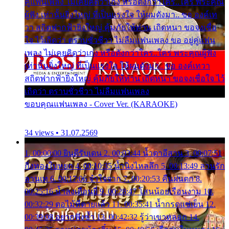
คู่แฟนเพลง ไม่เคยคิดว่าเก่ง หรือดังกว่าใคร..ใคร พระคุณ
ผู้ฟัง เท่านั้นยิ่งใหญ่ ที่เป็นแรงใจ ให้ผมดังมา.. ขอ องค์เท
วา สถิตฟากฟ้ายิ่งใหญ่ คุ้มภัยให้ท่าน เถิดหนา ขอจงเชื่อ
ใจ ไว้เถิดว่า ตราบชั่วชีวา ไม่ลืมแฟนเพลง ขอ อยู่คู่แฟน
เพลง ไม่เคยคิดว่าเก่ง หรือดังกว่าใคร..ใคร พระคุณผู้ฟัง
เท่านั้นยิ่งใหญ่ ที่เป็นแรงใจ ให้ผมดังมา.. ขอ องค์เทวา
สถิตฟากฟ้ายิ่งใหญ่ คุ้มภัยให้ท่าน เถิดหนา ขอจงเชื่อใจ ไว้
เถิดว่า ตราบชั่วชีวา ไม่ลืมแฟนเพลง
ขอบคุณแฟนเพลง - Cover Ver. (KARAOKE)
34 views • 31.07.2569
1. 00:00:00 ยินดีรับเดน 2. 00:03:44 น้ำตาอีสาน 3. 00:07:51
กิ่งทองใบหยก 4. 00:10:35 น้ำนิ่งไหลลึก 5. 00:13:49 ลานรัก
ลานเท 6. 00:17:06 จำใจจาก 7. 00:20:53 คืนฝนตก 8.
00:25:16 น้ำลงเดือนยี่ 9. 00:28:47 โสนน้อยเรือนงาม 10.
00:32:29 ตอไม้ที่ตายแล้ว 11. 00:35:41 น้ำกรดแช่เย็น 12.
00:39:08 อยากฟังซ้ำ 13. 00:42:32 รู้ว่าเขาหลอก 14.