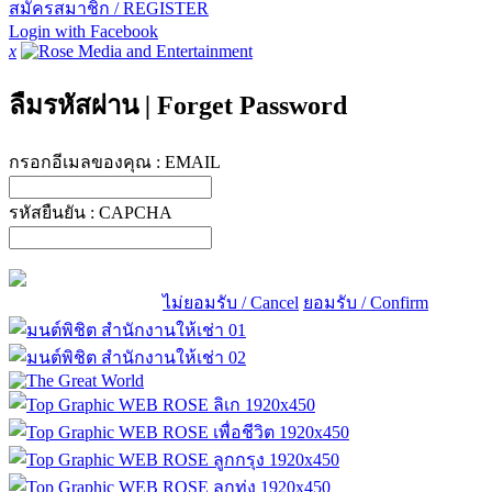
สมัครสมาชิก / REGISTER
Login with Facebook
x
ลืมรหัสผ่าน
|
Forget Password
กรอกอีเมลของคุณ :
EMAIL
รหัสยืนยัน :
CAPCHA
ไม่ยอมรับ / Cancel
ยอมรับ / Confirm