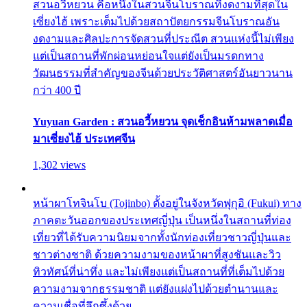
สวนอวี้หยวน คือหนึ่งในสวนจีนโบราณที่งดงามที่สุดใน
เซี่ยงไฮ้ เพราะเต็มไปด้วยสถาปัตยกรรมจีนโบราณอัน
งดงามและศิลปะการจัดสวนที่ประณีต สวนแห่งนี้ไม่เพียง
แต่เป็นสถานที่พักผ่อนหย่อนใจแต่ยังเป็นมรดกทาง
วัฒนธรรมที่สำคัญของจีนด้วยประวัติศาสตร์อันยาวนาน
กว่า 400 ปี
Yuyuan Garden : สวนอวี้หยวน จุดเช็กอินห้ามพลาดเมื่อ
มาเซี่ยงไฮ้ ประเทศจีน
1,302 views
หน้าผาโทจินโบ (Tojinbo) ตั้งอยู่ในจังหวัดฟุกุอิ (Fukui) ทาง
ภาคตะวันออกของประเทศญี่ปุ่น เป็นหนึ่งในสถานที่ท่อง
เที่ยวที่ได้รับความนิยมจากทั้งนักท่องเที่ยวชาวญี่ปุ่นและ
ชาวต่างชาติ ด้วยความงามของหน้าผาที่สูงชันและวิว
ทิวทัศน์ที่น่าทึ่ง และไม่เพียงแต่เป็นสถานที่ที่เต็มไปด้วย
ความงามจากธรรมชาติ แต่ยังแฝงไปด้วยตำนานและ
ความเชื่อที่ลึกซึ้งด้วย