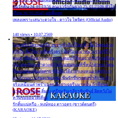
ขอรักคืน 24. 01:19:56 คนเรารักกันยาก 25. 01:23:06 หัวใจ
เถื่อน 26. 01:26:45 อยู่เพื่อลูก
เพลงเพราะเสนาะดวงใจ - ดาวใจ ไพจิตร (Official Audio)
140 views • 10.07.2569
ไม่เคยรักใครแน่หรือ อยากเชื่อถือก็ไม่กล้า ติ๋มใช่คนสวย
ตรึงใจ ติ๋มใช่งามซึ้งตรึงตรา พี่หรือจะมาหมายร่วมชีวี ก็
คนเขาลืออื้อฉาว ว่าสาวๆรุมตอมพี่ ติ๋มอยากรับรักเหมือน
กัน แต่หวั่นจะช้ำดวงฤดี กลัวแฟนของพี่ชี้หน้าด่าทอ ก็คน
ชื่อต๋อยต้อยตุ้มตุ๋ยต่าย พี่ยังลืมได้ง่ายๆเลยหนอ แค่ตัวเรา
สาวบ้านนา แสนจะซอมซ่อ ขืนรักขืนรอคงช้ำสักวัน ถ้า
จริงเหมือนคำพร่ำเฉลย พี่อย่าเฉยรีบมาหมั้น ถ้าพี่สู่ขอ
ตามธรรมเนียม ติ๋มจะเตรียมรับเกลียวสัมพันธ์ ผิดหวังไม่
หวั่นขอยอมได้เคียง
รักติ๋มแน่หรือ - หงษ์ทอง ดาวอุดร (ซาวด์ดนตรี)
(KARAOKE)