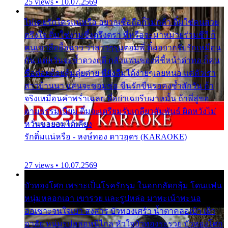
25 views • 10.07.2569
ไม่เคยรักใครแน่หรือ อยากเชื่อถือก็ไม่กล้า ติ๋มใช่คนสวย
ตรึงใจ ติ๋มใช่งามซึ้งตรึงตรา พี่หรือจะมาหมายร่วมชีวี ก็
คนเขาลืออื้อฉาว ว่าสาวๆรุมตอมพี่ ติ๋มอยากรับรักเหมือน
กัน แต่หวั่นจะช้ำดวงฤดี กลัวแฟนของพี่ชี้หน้าด่าทอ ก็คน
ชื่อต๋อยต้อยตุ้มตุ๋ยต่าย พี่ยังลืมได้ง่ายๆเลยหนอ แค่ตัวเรา
สาวบ้านนา แสนจะซอมซ่อ ขืนรักขืนรอคงช้ำสักวัน ถ้า
จริงเหมือนคำพร่ำเฉลย พี่อย่าเฉยรีบมาหมั้น ถ้าพี่สู่ขอ
ตามธรรมเนียม ติ๋มจะเตรียมรับเกลียวสัมพันธ์ ผิดหวังไม่
หวั่นขอยอมได้เคียง
รักติ๋มแน่หรือ - หงษ์ทอง ดาวอุดร (KARAOKE)
27 views • 10.07.2569
บัวทองโศก เพราะเป็นโรครักรุม ในอกกลัดกลุ้ม โดนแฟน
หนุ่มหลอกเอา เขารวย และรูปหล่อ มาพะเน้าพะนอ
ออเซาะจนใจเบา สงสาร บัวทองเศร้า น้ำตาคลอเบ้า เฝ้า
อาลัย หนุ่มรูปหล่อหนีไกล หัวใจบัวทองระรวย บัวทองโศก