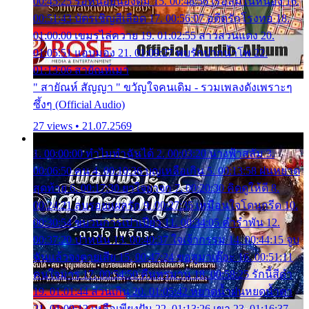
00:45:25 รอหน่อยน้องติ๋ม 15. 00:48:56 เรือล่มในหนอง 16.
00:51:43 บัตรเชิญสีเลือด 17. 00:56:07 อดีตรักโรงทอ 18.
01:00:00 เขมรไล่ควาย 19. 01:02:55 สาวสวนแตง 20.
01:05:51 แอบมอง 21. 01:09:27 พบรักปากน้ำโพ 22.
01:13:06 สายัณห์เมา
" สายัณห์ สัญญา " ขวัญใจคนเดิม - รวมเพลงดังเพราะๆ
ซึ้งๆ (Official Audio)
27 views • 21.07.2569
1. 00:00:00 ทำไมทำฉันได้ 2. 00:03:20 นางฟ้าสลัม 3.
00:06:50 คน 4. 00:10:36 บุญเหลือเกิน 5. 00:13:58 ฝนหยาด
สุดท้าย 6. 00:17:30 ยาใจยาจก 7. 00:20:30 คิดดูให้ดี 8.
00:24:21 ลบรอยแผลรัก 9. 00:27:35 เหมือนใจโดนกรีด 10.
00:30:54 ขบวนการเปาเปียว 11. 00:34:05 คำรำพัน 12.
00:37:20 ปาหนัน 13. 00:40:37 ใจเจ้ากรรม 14. 00:44:15 จูบ
ฉันแล้วจงตายเสีย 15. 00:47:24 ขอสูมาเต๊อะ 16. 00:51:11
คนใจมาร 17. 00:54:50 คืนทรมาน 18. 00:58:25 รักนี้สีดำ
19. 01:01:44 ส่วนเกิน 20. 01:05:42 หยาดน้ำฝนหยดน้ำตา
21. 01:09:13 เหลือเพียงฝัน 22. 01:13:26 เขา 23. 01:16:37