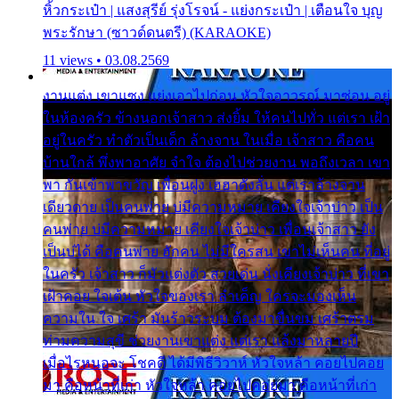
หิ้วกระเป๋า | แสงสุรีย์ รุ่งโรจน์ - แย่งกระเป๋า | เตือนใจ บุญ
พระรักษา (ซาวด์ดนตรี) (KARAOKE)
11 views • 03.08.2569
งานแต่ง เขาแซง แย่งเอาไปก่อน หัวใจอาวรณ์ มาซ่อน อยู่
ในห้องครัว ข้างนอกเจ้าสาว ส่งยิ้ม ให้คนไปทั่ว แต่เรา เฝ้า
อยู่ในครัว ทำตัวเป็นเด็ก ล้างจาน ในเมื่อ เจ้าสาว คือคน
บ้านใกล้ พึ่งพาอาศัย จำใจ ต้องไปช่วยงาน พอถึงเวลา เขา
พา กันเข้าพาขวัญ เพื่อนฝูง เฮฮาดังลั่น แต่เราล้างจาน
เดียวดาย เป็นคนพ่าย บ่มีความหมาย เคียงใจเจ้าบ่าว เป็น
คนพ่าย บ่มีความหมาย เคียงใจเจ้าบ่าว เพื่อนเจ้าสาว ยัง
เป็นบ่ได้ คือคนพ่าย ฮักคน ไม่มีใครสน เขาไม่เห็นคน ที่อยู่
ในครัว เจ้าสาว ก็มัวแต่งตัว สวยเด่น นั่งเคียงเจ้าบ่าว ที่เขา
เฝ้าคอย ใจเต้น หัวใจของเรา ลำเค็ญ ใครจะมองเห็น
ความใน ใจ เศร้า มันร้าวระบม ต้องมาขื่นขม เศร้าตรม
ท่ามความสุขี ช่วยงานเขาแต่ง แต่เรา แล้งมาหลายปี
เมื่อไรหนอจะ โชคดี ได้มีพิธีวิวาห์ หัวใจหล้า คอยไปคอย
มา คือหน้าที่เก่า หัวใจหล้า คอยไปคอยมา คือหน้าที่เก่า