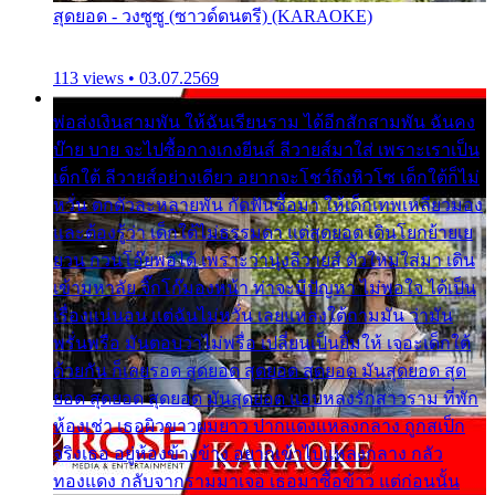
สุดยอด - วงซูซู (ซาวด์ดนตรี) (KARAOKE)
113 views • 03.07.2569
พ่อส่งเงินสามพัน ให้ฉันเรียนราม ได้อีกสักสามพัน ฉันคง
บ๊าย บาย จะไปซื้อกางเกงยีนส์ ลีวายส์มาใส่ เพราะเราเป็น
เด็กใต้ ลีวายส์อย่างเดียว อยากจะโชว์ถึงหิวโซ เด็กใต้ก็ไม่
หวั่น ตกตัวละหลายพัน กัดฟันซื้อมา ให้เด็กเทพเหลียวมอง
และต้องรู้ว่า เด็กใต้ไม่ธรรมดา แต่สุดยอด เดินโยกย้ายเย
ยวน กวนโอ๊ยพอได้ เพราะว่านุ่งลีวายส์ ตัวใหม่ใส่มา เดิน
เข้ามหาลัย จิ๊กโก๊มองหน้า ท่าจะมีปัญหา ไม่พอใจ ได้เป็น
เรื่องแน่นอน แต่ฉันไม่หวั่น เลยแหลงใต้ถามมัน ว่ามัน
พรั่นพรือ มันตอบว่าไม่พรื่อ เปลี่ยนเป็นยิ้มให้ เจอะเด็กใต้
ด้วยกัน ก็เลยรอด สุดยอด สุดยอด สุดยอด มันสุดยอด สุด
ยอด สุดยอด สุดยอด มันสุดยอด แอบหลงรักสาวราม ที่พัก
ห้องเช่า เธอผิวขาวผมยาว ปากแดงแหลงกลาง ถูกสเป็ก
จริงเธอ อยู่ห้องข้างข้าง อยากเข้าไปแหลงกลาง กลัว
ทองแดง กลับจากรามมาเจอ เธอมาซื้อข้าว แต่ก่อนนั้น