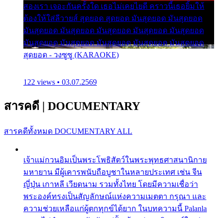
สองเรา เจอะกันครั้งใด เธอไม่เคยไยดี คราวนี้เธอยิ้มให้
ต้องให้ใส่ลีวายส์ สุดยอด สุดยอด มันสุดยอด มันสุดยอด
มันสุดยอด มันสุดยอด มันสุดยอด มันสุดยอด มันสุดยอด
มันสุดยอด มันสุดยอด มันสุดยอด มันสุดยอด มันสุดยอด
สุดยอด - วงซูซู (KARAOKE)
122 views • 03.07.2569
สารคดี
|
DOCUMENTARY
สารคดีทั้งหมด
DOCUMENTARY ALL
เจ้าแม่กวนอิมเป็นพระโพธิสัตว์ในพระพุทธศาสนานิกาย
มหายาน มีผู้เคารพนับถือบูชาในหลายประเทศ เช่น จีน
ญี่ปุ่น เกาหลี เวียดนาม รวมทั้งไทย โดยมีความเชื่อว่า
พระองค์ทรงเป็นสัญลักษณ์แห่งความเมตตา กรุณา และ
ความช่วยเหลือแก่ผู้ตกทุกข์ได้ยาก ในบทความนี้ Palanla