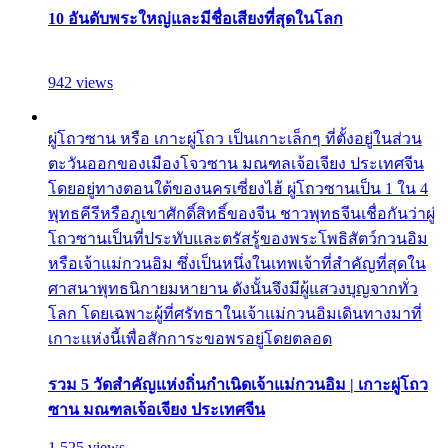
10 อันดับพระใหญ่และมีชื่อเสียงที่สุดในโลก
942 views
ผู่โถวซาน หรือ เกาะผู่โถว เป็นเกาะเล็กๆ ที่ตั้งอยู่ในส่วน
ตะวันออกของเมืองโจวซาน มณฑลเจ้อเจียง ประเทศจีน
โดยอยู่ทางตอนใต้ของนครเซี่ยงไฮ้ ผู่โถวซานเป็น 1 ใน 4
พุทธคีรีหรือภูเขาศักดิ์สิทธิ์ของจีน ชาวพุทธจีนเชื่อกันว่าผู่
โถวซานเป็นที่ประทับและตรัสรู้ของพระโพธิสัตว์กวนอิม
หรือเจ้าแม่กวนอิม ซึ่งเป็นหนึ่งในเทพเจ้าที่สำคัญที่สุดใน
ศาสนาพุทธนิกายมหายาน ดังนั้นจึงมีผู้แสวงบุญจากทั่ว
โลก โดยเฉพาะผู้ที่ศรัทธาในเจ้าแม่กวนอิมเดินทางมาที่
เกาะแห่งนี้เพื่อสักการะขอพรอยู่โดยตลอด
รวม 5 วัดสำคัญแห่งถิ่นกำเนิดเจ้าแม่กวนอิม | เกาะผู่โถว
ซาน มณฑลเจ้อเจียง ประเทศจีน
1,525 views