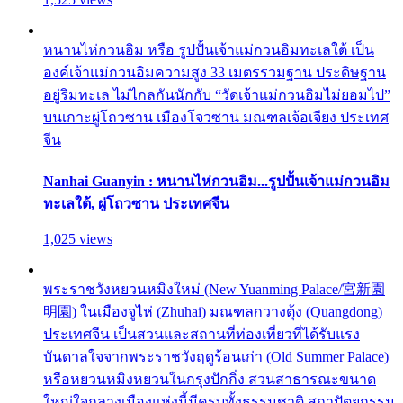
หนานไห่กวนอิม หรือ รูปปั้นเจ้าแม่กวนอิมทะเลใต้ เป็น
องค์เจ้าแม่กวนอิมความสูง 33 เมตรรวมฐาน ประดิษฐาน
อยู่ริมทะเล ไม่ไกลกันนักกับ “วัดเจ้าแม่กวนอิมไม่ยอมไป”
บนเกาะผู่โถวซาน เมืองโจวซาน มณฑลเจ้อเจียง ประเทศ
จีน
Nanhai Guanyin : หนานไห่กวนอิม...รูปปั้นเจ้าแม่กวนอิม
ทะเลใต้, ผู่โถวซาน ประเทศจีน
1,025 views
พระราชวังหยวนหมิงใหม่ (New Yuanming Palace/宮新園
明園) ในเมืองจูไห่ (Zhuhai) มณฑลกวางตุ้ง (Quangdong)
ประเทศจีน เป็นสวนและสถานที่ท่องเที่ยวที่ได้รับแรง
บันดาลใจจากพระราชวังฤดูร้อนเก่า (Old Summer Palace)
หรือหยวนหมิงหยวนในกรุงปักกิ่ง สวนสาธารณะขนาด
ใหญ่ใจกลางเมืองแห่งนี้มีครบทั้งธรรมชาติ สถาปัตยกรรม