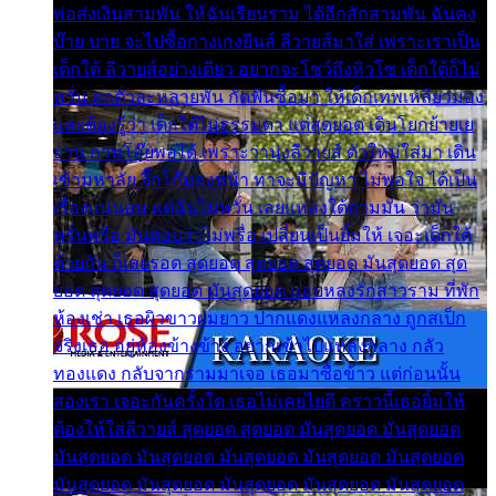
พ่อส่งเงินสามพัน ให้ฉันเรียนราม ได้อีกสักสามพัน ฉันคง
บ๊าย บาย จะไปซื้อกางเกงยีนส์ ลีวายส์มาใส่ เพราะเราเป็น
เด็กใต้ ลีวายส์อย่างเดียว อยากจะโชว์ถึงหิวโซ เด็กใต้ก็ไม่
หวั่น ตกตัวละหลายพัน กัดฟันซื้อมา ให้เด็กเทพเหลียวมอง
และต้องรู้ว่า เด็กใต้ไม่ธรรมดา แต่สุดยอด เดินโยกย้ายเย
ยวน กวนโอ๊ยพอได้ เพราะว่านุ่งลีวายส์ ตัวใหม่ใส่มา เดิน
เข้ามหาลัย จิ๊กโก๊มองหน้า ท่าจะมีปัญหา ไม่พอใจ ได้เป็น
เรื่องแน่นอน แต่ฉันไม่หวั่น เลยแหลงใต้ถามมัน ว่ามัน
พรั่นพรือ มันตอบว่าไม่พรื่อ เปลี่ยนเป็นยิ้มให้ เจอะเด็กใต้
ด้วยกัน ก็เลยรอด สุดยอด สุดยอด สุดยอด มันสุดยอด สุด
ยอด สุดยอด สุดยอด มันสุดยอด แอบหลงรักสาวราม ที่พัก
ห้องเช่า เธอผิวขาวผมยาว ปากแดงแหลงกลาง ถูกสเป็ก
จริงเธอ อยู่ห้องข้างข้าง อยากเข้าไปแหลงกลาง กลัว
ทองแดง กลับจากรามมาเจอ เธอมาซื้อข้าว แต่ก่อนนั้น
สองเรา เจอะกันครั้งใด เธอไม่เคยไยดี คราวนี้เธอยิ้มให้
ต้องให้ใส่ลีวายส์ สุดยอด สุดยอด มันสุดยอด มันสุดยอด
มันสุดยอด มันสุดยอด มันสุดยอด มันสุดยอด มันสุดยอด
มันสุดยอด มันสุดยอด มันสุดยอด มันสุดยอด มันสุดยอด