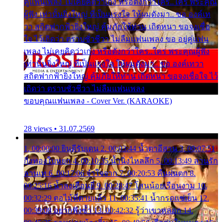
คู่แฟนเพลง ไม่เคยคิดว่าเก่ง หรือดังกว่าใคร..ใคร พระคุณ
ผู้ฟัง เท่านั้นยิ่งใหญ่ ที่เป็นแรงใจ ให้ผมดังมา.. ขอ องค์เท
วา สถิตฟากฟ้ายิ่งใหญ่ คุ้มภัยให้ท่าน เถิดหนา ขอจงเชื่อ
ใจ ไว้เถิดว่า ตราบชั่วชีวา ไม่ลืมแฟนเพลง ขอ อยู่คู่แฟน
เพลง ไม่เคยคิดว่าเก่ง หรือดังกว่าใคร..ใคร พระคุณผู้ฟัง
เท่านั้นยิ่งใหญ่ ที่เป็นแรงใจ ให้ผมดังมา.. ขอ องค์เทวา
สถิตฟากฟ้ายิ่งใหญ่ คุ้มภัยให้ท่าน เถิดหนา ขอจงเชื่อใจ ไว้
เถิดว่า ตราบชั่วชีวา ไม่ลืมแฟนเพลง
ขอบคุณแฟนเพลง - Cover Ver. (KARAOKE)
28 views • 31.07.2569
1. 00:00:00 ยินดีรับเดน 2. 00:03:44 น้ำตาอีสาน 3. 00:07:51
กิ่งทองใบหยก 4. 00:10:35 น้ำนิ่งไหลลึก 5. 00:13:49 ลานรัก
ลานเท 6. 00:17:06 จำใจจาก 7. 00:20:53 คืนฝนตก 8.
00:25:16 น้ำลงเดือนยี่ 9. 00:28:47 โสนน้อยเรือนงาม 10.
00:32:29 ตอไม้ที่ตายแล้ว 11. 00:35:41 น้ำกรดแช่เย็น 12.
00:39:08 อยากฟังซ้ำ 13. 00:42:32 รู้ว่าเขาหลอก 14.