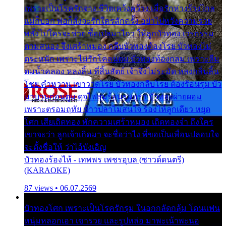
เพราะเป็นโรครักจาง ชีวิตเคว้งคว้าง เมื่อรักห่างร้างไกล
แม่ก็บอก พ่อก็สั่งจะรักใครสักครั้ง อย่าไปหวังความรวย
พลั้งไปใครจะช่วย ซื้อเปลมาไกว ให้ลูกบัวทอง เวรกรรม
ตามสนอง จึงเศร้าหมอง กลีบบัวทองต้องโรย บัวทองไม่
ตระหนัก เพราะไม่รักโคลนตม บัวทองท้องกลม เพราะลืม
ตมน้ำคลอง หลงลิ้น ที่สิ้นสัตย์ เจ้าจึงไม่ระมัด หลงกลิ่นลิ้น
โชย คำหวาน เขาวาดโรย บัวทองกลีบโรย ต้องร้อนรุม บัว
มาบานก่อนตูม ดุจไฟสุมร้อนรุมอุรา บัวทองผ่ายผอม
เพราะตรอมฤทัย ข้าวปลาไม่สนใจ ร้องไห้ลูกเดียว หยุด
โศก เสียเถิดทอง พักความเศร้าหมอง เถิดทองจ๋า ถึงใคร
เขาจะว่า ลูกเจ้าเกิดมา จะชื่อว่าไง พี่ขอเป็นเพื่อนปลอบใจ
จะตั้งชื่อให้ ว่าไอ้บังเอิญ
บัวทองร้องไห้ - เทพพร เพชรอุบล (ซาวด์ดนตรี)
(KARAOKE)
87 views • 06.07.2569
บัวทองโศก เพราะเป็นโรครักรุม ในอกกลัดกลุ้ม โดนแฟน
หนุ่มหลอกเอา เขารวย และรูปหล่อ มาพะเน้าพะนอ