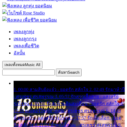
เพลงลูกทุ่ง
เพลงลูกกรุง
เพลงเพื่อชีวิต
อัลบั้ม
เพลงทั้งหมด
Music All
ค้นหา
Search
1. 00:00 สามสิบยังแจ๋ว - ยอดรัก สลักใจ 2. 02:49 รักมาห้าปี
- ศรเพชร ศรสุพรรณ 3. 05:57 รักสาวเสื้อลาย - แสงสุรีย์
รุ่งโรจน์ 4. 09:51 รักสะท้านดินสะเทือน - ยอดรัก สลักใจ 5.
12:23 มอเตอร์ไซค์ทำหล่น - ศรเพชร ศรสุพรรณ 6. 14:49
หิ้วกระเป๋า - แสงสุรีย์ รุ่งโรจน์ 7. 17:57 รักเผื่อเลือก - ยอด
รัก สลักใจ 8. 21:21 น้ำตาไอ้หนุ่ม - ศรเพชร ศรสุพรรณ 9.