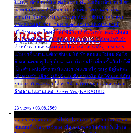
ในครัว เจ้าสาว ก็มัวแต่งตัว สวยเด่น นั่งเคียงเจ้าบ่าว ที่เขา
เฝ้าคอย ใจเต้น หัวใจของเรา ลำเค็ญ ใครจะมองเห็น
ความใน ใจ เศร้า มันร้าวระบม ต้องมาขื่นขม เศร้าตรม
ท่ามความสุขี ช่วยงานเขาแต่ง แต่เรา แล้งมาหลายปี
เมื่อไรหนอจะ โชคดี ได้มีพิธีวิวาห์ หัวใจหล้า คอยไปคอย
มา คือหน้าที่เก่า หัวใจหล้า คอยไปคอยมา คือหน้าที่เก่า
คือหยังเขา มีงานแต่งแล้ว ไปล้างแต่จาน ดั่งถูกประหาร
เมื่อเขาชื่นบาน แต่เราขื่นขม โอ้ รัก ลอยลม ไม่สม ดัง ใจ
ล้างจานคอยคู่ ไม่รู้ อีกนานเท่าใด จะได้ เลื่อนขั้นบันได ได้
เป็น ตำแหน่งเจ้าสาว มันเหงา เห็นเขามีคู่ ซมดู มีคู่ก็ม่วน
เข้าพาขวัญ เสียงโห่ตึงตึง มันซึ้ง อยู่แก่ใจ มื้อใด๋หนอ สิเป็น
งานเฮา มัวซอยเขา ใจเฮาซิด้าน มันทรมาน จับจาน เอย…
ล้างจานในงานแต่ง - Cover Ver. (KARAOKE)
23 views • 03.08.2569
ขอ กราบ ขอบคุณ.... ที่ได้รับไออุ่น การุณ จากแฟน เพลง
ผมแสนชื่นใจ หายวังเวง เมื่อแฟนเพลง ให้กำลังใจ น้ำใจ