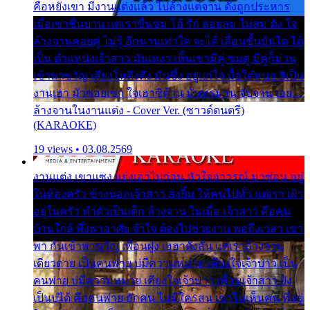
คือหยังเขา มีงานแต่งแล้ว ไปล้างแต่จาน ดั่งถูกประหาร
เมื่อเขาชื่นบาน แต่เราขื่นขม โอ้ รัก ลอยลม ไม่สม ดัง ใจ
ล้างจานคอยคู่ ไม่รู้ อีกนานเท่าใด จะได้ เลื่อนขั้นบันได ได้
เป็น ตำแหน่งเจ้าสาว มันเหงา เห็นเขามีคู่ ซมดู มีคู่ก็ม่วน
เข้าพาขวัญ เสียงโห่ตึงตึง มันซึ้ง อยู่แก่ใจ มื้อใด๋หนอ สิเป็น
งานเฮา มัวซอยเขา ใจเฮาซิด้าน มันทรมาน จับจาน เอย…
ล้างจานในงานแต่ง - Cover Ver. (ซาวด์ดนตรี)
(KARAOKE)
19 views • 03.08.2569
งานแต่ง เขาแซง แย่งเอาไปก่อน หัวใจอาวรณ์ มาซ่อน อยู่
ในห้องครัว ข้างนอกเจ้าสาว ส่งยิ้ม ให้คนไปทั่ว แต่เรา เฝ้า
อยู่ในครัว ทำตัวเป็นเด็ก ล้างจาน ในเมื่อ เจ้าสาว คือคน
บ้านใกล้ พึ่งพาอาศัย จำใจ ต้องไปช่วยงาน พอถึงเวลา เขา
พา กันเข้าพาขวัญ เพื่อนฝูง เฮฮาดังลั่น แต่เราล้างจาน
เดียวดาย เป็นคนพ่าย บ่มีความหมาย เคียงใจเจ้าบ่าว เป็น
คนพ่าย บ่มีความหมาย เคียงใจเจ้าบ่าว เพื่อนเจ้าสาว ยัง
เป็นบ่ได้ คือคนพ่าย ฮักคน ไม่มีใครสน เขาไม่เห็นคน ที่อยู่