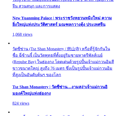
จีน สวนสนุก และการแสดง
New Yuanming Palace | พระราชวังหยวนหมิงใหม่ ความ
ยิ่งใหญ่แห่งประวัติศาสตร์ มณฑลกวางตุ้ง ประเทศจีน
1,068 views
วัดซีซ่าน (Tsz Shan Monastery / 慈山寺) หรือที่รู้จักกันใน
ชื่อ ฉี่ซ้านจี๋ เป็นวัดพุทธที่ตั้งอยู่ริมชายหาดรีพัลส์เบย์
(Repulse Bay) ในฮ่องกง โดดเด่นด้วยรูปปั้นเจ้าแม่กวนอิมสี
ขาวขนาดใหญ่ สูงถึง 76 เมตร ซึ่งเป็นรูปปั้นเจ้าแม่กวนอิม
ที่สูงเป็นอันดับต้นๆ ของโลก
Tsz Shan Monastery | วัดซีซ่าน…งามสง่าเจ้าแม่กวนอิ
มองค์ใหญ่แห่งฮ่องกง
824 views