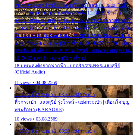
24:27 สามเณรกำพร้า - แสงสุรีย์ รุ่งโรจน์ 10. 28:08 ไม่มี
เวลาไปหาเมียน้อย - ยอดรัก สลักใจ 11. 31:29 ชีวิตไอ้
ธรรม - ศรเพชร ศรสุพรรณ 12. 35:26 ทหารอากาศขาดรัก
- แสงสุรีย์ รุ่งโรจน์ 13. 39:01 คนหัวใจโทรม - ยอดรัก สลัก
ใจ 14. 42:49 ไอ้หวังตายแน่ - ศรเพชร ศรสุพรรณ 15. 46:35
ธาตุแท้ของเธอ - แสงสุรีย์ รุ่งโรจน์ 16. 49:57 กำนันกำใน -
ยอดรัก สลักใจ 17. 52:29 สาวบริสุทธิ์ - ศรเพชร ศรสุพรรณ
18. 56:05 แต๋วจ๋า - แสงสุรีย์ รุ่งโรจน์
18 บทเพลงดังจากฟากฟ้า - ยอดรัก/ศรเพชร/แสงสุรีย์
(Official Audio)
11 views • 04.08.2569
1. 00:00 หิ้วกระเป๋า 2. 03:30 แย่งกระเป๋า
หิ้วกระเป๋า | แสงสุรีย์ รุ่งโรจน์ - แย่งกระเป๋า | เตือนใจ บุญ
พระรักษา (KARAOKE)
10 views • 03.08.2569
1. 00:00 หิ้วกระเป๋า 2. 03:30 แย่งกระเป๋า