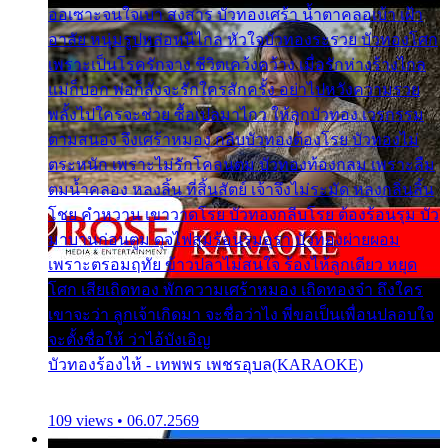
ออเซาะจนใจเบา สงสาร บัวทองเศร้า น้ำตาคลอเบ้า เฝ้า
อาลัย หนุ่มรูปหล่อหนีไกล หัวใจบัวทองระรวย บัวทองโศก
เพราะเป็นโรครักจาง ชีวิตเคว้งคว้าง เมื่อรักห่างร้างไกล
แม่ก็บอก พ่อก็สั่งจะรักใครสักครั้ง อย่าไปหวังความรวย
พลั้งไปใครจะช่วย ซื้อเปลมาไกว ให้ลูกบัวทอง เวรกรรม
ตามสนอง จึงเศร้าหมอง กลีบบัวทองต้องโรย บัวทองไม่
ตระหนัก เพราะไม่รักโคลนตม บัวทองท้องกลม เพราะลืม
ตมน้ำคลอง หลงลิ้น ที่สิ้นสัตย์ เจ้าจึงไม่ระมัด หลงกลิ่นลิ้น
โชย คำหวาน เขาวาดโรย บัวทองกลีบโรย ต้องร้อนรุม บัว
มาบานก่อนตูม ดุจไฟสุมร้อนรุมอุรา บัวทองผ่ายผอม
เพราะตรอมฤทัย ข้าวปลาไม่สนใจ ร้องไห้ลูกเดียว หยุด
โศก เสียเถิดทอง พักความเศร้าหมอง เถิดทองจ๋า ถึงใคร
เขาจะว่า ลูกเจ้าเกิดมา จะชื่อว่าไง พี่ขอเป็นเพื่อนปลอบใจ
จะตั้งชื่อให้ ว่าไอ้บังเอิญ
บัวทองร้องไห้ - เทพพร เพชรอุบล(KARAOKE)
109 views • 06.07.2569