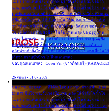
ไมตรี จากแฟนเพลง ทุกทุกที่ ปราณีหลั่งไหล ผมขอฝาก
นาม ยอดรักเอาไว้ โปรดเป็นแรงใจ อย่างนี้เรื่อยไป ขอ อยู่
คู่แฟนเพลง ไม่เคยคิดว่าเก่ง หรือดังกว่าใคร..ใคร พระคุณ
ผู้ฟัง เท่านั้นยิ่งใหญ่ ที่เป็นแรงใจ ให้ผมดังมา.. ขอ องค์เท
วา สถิตฟากฟ้ายิ่งใหญ่ คุ้มภัยให้ท่าน เถิดหนา ขอจงเชื่อ
ใจ ไว้เถิดว่า ตราบชั่วชีวา ไม่ลืมแฟนเพลง ขอ อยู่คู่แฟน
เพลง ไม่เคยคิดว่าเก่ง หรือดังกว่าใคร..ใคร พระคุณผู้ฟัง
เท่านั้นยิ่งใหญ่ ที่เป็นแรงใจ ให้ผมดังมา.. ขอ องค์เทวา
สถิตฟากฟ้ายิ่งใหญ่ คุ้มภัยให้ท่าน เถิดหนา ขอจงเชื่อใจ ไว้
เถิดว่า ตราบชั่วชีวา ไม่ลืมแฟนเพลง
ขอบคุณแฟนเพลง - Cover Ver. (ซาวด์ดนตรี) (KARAOKE)
26 views • 31.07.2569
ขอ กราบ ขอบคุณ.... ที่ได้รับไออุ่น การุณ จากแฟน เพลง
ผมแสนชื่นใจ หายวังเวง เมื่อแฟนเพลง ให้กำลังใจ น้ำใจ
ไมตรี จากแฟนเพลง ทุกทุกที่ ปราณีหลั่งไหล ผมขอฝาก
นาม ยอดรักเอาไว้ โปรดเป็นแรงใจ อย่างนี้เรื่อยไป ขอ อยู่