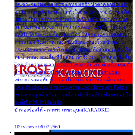
ออเซาะจนใจเบา สงสาร บัวทองเศร้า น้ำตาคลอเบ้า เฝ้า
อาลัย หนุ่มรูปหล่อหนีไกล หัวใจบัวทองระรวย บัวทองโศก
เพราะเป็นโรครักจาง ชีวิตเคว้งคว้าง เมื่อรักห่างร้างไกล
แม่ก็บอก พ่อก็สั่งจะรักใครสักครั้ง อย่าไปหวังความรวย
พลั้งไปใครจะช่วย ซื้อเปลมาไกว ให้ลูกบัวทอง เวรกรรม
ตามสนอง จึงเศร้าหมอง กลีบบัวทองต้องโรย บัวทองไม่
ตระหนัก เพราะไม่รักโคลนตม บัวทองท้องกลม เพราะลืม
ตมน้ำคลอง หลงลิ้น ที่สิ้นสัตย์ เจ้าจึงไม่ระมัด หลงกลิ่นลิ้น
โชย คำหวาน เขาวาดโรย บัวทองกลีบโรย ต้องร้อนรุม บัว
มาบานก่อนตูม ดุจไฟสุมร้อนรุมอุรา บัวทองผ่ายผอม
เพราะตรอมฤทัย ข้าวปลาไม่สนใจ ร้องไห้ลูกเดียว หยุด
โศก เสียเถิดทอง พักความเศร้าหมอง เถิดทองจ๋า ถึงใคร
เขาจะว่า ลูกเจ้าเกิดมา จะชื่อว่าไง พี่ขอเป็นเพื่อนปลอบใจ
จะตั้งชื่อให้ ว่าไอ้บังเอิญ
บัวทองร้องไห้ - เทพพร เพชรอุบล(KARAOKE)
109 views • 06.07.2569