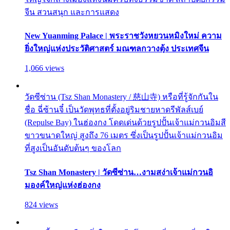
จีน สวนสนุก และการแสดง
New Yuanming Palace | พระราชวังหยวนหมิงใหม่ ความ
ยิ่งใหญ่แห่งประวัติศาสตร์ มณฑลกวางตุ้ง ประเทศจีน
1,066 views
วัดซีซ่าน (Tsz Shan Monastery / 慈山寺) หรือที่รู้จักกันใน
ชื่อ ฉี่ซ้านจี๋ เป็นวัดพุทธที่ตั้งอยู่ริมชายหาดรีพัลส์เบย์
(Repulse Bay) ในฮ่องกง โดดเด่นด้วยรูปปั้นเจ้าแม่กวนอิมสี
ขาวขนาดใหญ่ สูงถึง 76 เมตร ซึ่งเป็นรูปปั้นเจ้าแม่กวนอิม
ที่สูงเป็นอันดับต้นๆ ของโลก
Tsz Shan Monastery | วัดซีซ่าน…งามสง่าเจ้าแม่กวนอิ
มองค์ใหญ่แห่งฮ่องกง
824 views