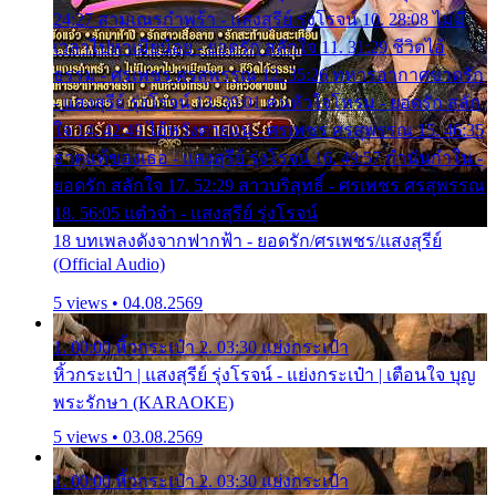
24:27 สามเณรกำพร้า - แสงสุรีย์ รุ่งโรจน์ 10. 28:08 ไม่มี
เวลาไปหาเมียน้อย - ยอดรัก สลักใจ 11. 31:29 ชีวิตไอ้
ธรรม - ศรเพชร ศรสุพรรณ 12. 35:26 ทหารอากาศขาดรัก
- แสงสุรีย์ รุ่งโรจน์ 13. 39:01 คนหัวใจโทรม - ยอดรัก สลัก
ใจ 14. 42:49 ไอ้หวังตายแน่ - ศรเพชร ศรสุพรรณ 15. 46:35
ธาตุแท้ของเธอ - แสงสุรีย์ รุ่งโรจน์ 16. 49:57 กำนันกำใน -
ยอดรัก สลักใจ 17. 52:29 สาวบริสุทธิ์ - ศรเพชร ศรสุพรรณ
18. 56:05 แต๋วจ๋า - แสงสุรีย์ รุ่งโรจน์
18 บทเพลงดังจากฟากฟ้า - ยอดรัก/ศรเพชร/แสงสุรีย์
(Official Audio)
5 views • 04.08.2569
1. 00:00 หิ้วกระเป๋า 2. 03:30 แย่งกระเป๋า
หิ้วกระเป๋า | แสงสุรีย์ รุ่งโรจน์ - แย่งกระเป๋า | เตือนใจ บุญ
พระรักษา (KARAOKE)
5 views • 03.08.2569
1. 00:00 หิ้วกระเป๋า 2. 03:30 แย่งกระเป๋า