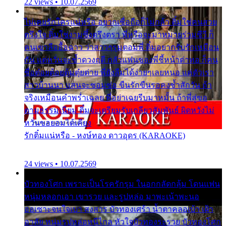
22 views • 10.07.2569
ไม่เคยรักใครแน่หรือ อยากเชื่อถือก็ไม่กล้า ติ๋มใช่คนสวย
ตรึงใจ ติ๋มใช่งามซึ้งตรึงตรา พี่หรือจะมาหมายร่วมชีวี ก็
คนเขาลืออื้อฉาว ว่าสาวๆรุมตอมพี่ ติ๋มอยากรับรักเหมือน
กัน แต่หวั่นจะช้ำดวงฤดี กลัวแฟนของพี่ชี้หน้าด่าทอ ก็คน
ชื่อต๋อยต้อยตุ้มตุ๋ยต่าย พี่ยังลืมได้ง่ายๆเลยหนอ แค่ตัวเรา
สาวบ้านนา แสนจะซอมซ่อ ขืนรักขืนรอคงช้ำสักวัน ถ้า
จริงเหมือนคำพร่ำเฉลย พี่อย่าเฉยรีบมาหมั้น ถ้าพี่สู่ขอ
ตามธรรมเนียม ติ๋มจะเตรียมรับเกลียวสัมพันธ์ ผิดหวังไม่
หวั่นขอยอมได้เคียง
รักติ๋มแน่หรือ - หงษ์ทอง ดาวอุดร (KARAOKE)
24 views • 10.07.2569
บัวทองโศก เพราะเป็นโรครักรุม ในอกกลัดกลุ้ม โดนแฟน
หนุ่มหลอกเอา เขารวย และรูปหล่อ มาพะเน้าพะนอ
ออเซาะจนใจเบา สงสาร บัวทองเศร้า น้ำตาคลอเบ้า เฝ้า
อาลัย หนุ่มรูปหล่อหนีไกล หัวใจบัวทองระรวย บัวทองโศก