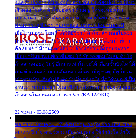
ในครัว เจ้าสาว ก็มัวแต่งตัว สวยเด่น นั่งเคียงเจ้าบ่าว ที่เขา
เฝ้าคอย ใจเต้น หัวใจของเรา ลำเค็ญ ใครจะมองเห็น
ความใน ใจ เศร้า มันร้าวระบม ต้องมาขื่นขม เศร้าตรม
ท่ามความสุขี ช่วยงานเขาแต่ง แต่เรา แล้งมาหลายปี
เมื่อไรหนอจะ โชคดี ได้มีพิธีวิวาห์ หัวใจหล้า คอยไปคอย
มา คือหน้าที่เก่า หัวใจหล้า คอยไปคอยมา คือหน้าที่เก่า
คือหยังเขา มีงานแต่งแล้ว ไปล้างแต่จาน ดั่งถูกประหาร
เมื่อเขาชื่นบาน แต่เราขื่นขม โอ้ รัก ลอยลม ไม่สม ดัง ใจ
ล้างจานคอยคู่ ไม่รู้ อีกนานเท่าใด จะได้ เลื่อนขั้นบันได ได้
เป็น ตำแหน่งเจ้าสาว มันเหงา เห็นเขามีคู่ ซมดู มีคู่ก็ม่วน
เข้าพาขวัญ เสียงโห่ตึงตึง มันซึ้ง อยู่แก่ใจ มื้อใด๋หนอ สิเป็น
งานเฮา มัวซอยเขา ใจเฮาซิด้าน มันทรมาน จับจาน เอย…
ล้างจานในงานแต่ง - Cover Ver. (KARAOKE)
22 views • 03.08.2569
ขอ กราบ ขอบคุณ.... ที่ได้รับไออุ่น การุณ จากแฟน เพลง
ผมแสนชื่นใจ หายวังเวง เมื่อแฟนเพลง ให้กำลังใจ น้ำใจ