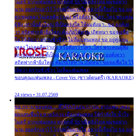
ไมตรี จากแฟนเพลง ทุกทุกที่ ปราณีหลั่งไหล ผมขอฝาก
นาม ยอดรักเอาไว้ โปรดเป็นแรงใจ อย่างนี้เรื่อยไป ขอ อยู่
คู่แฟนเพลง ไม่เคยคิดว่าเก่ง หรือดังกว่าใคร..ใคร พระคุณ
ผู้ฟัง เท่านั้นยิ่งใหญ่ ที่เป็นแรงใจ ให้ผมดังมา.. ขอ องค์เท
วา สถิตฟากฟ้ายิ่งใหญ่ คุ้มภัยให้ท่าน เถิดหนา ขอจงเชื่อ
ใจ ไว้เถิดว่า ตราบชั่วชีวา ไม่ลืมแฟนเพลง ขอ อยู่คู่แฟน
เพลง ไม่เคยคิดว่าเก่ง หรือดังกว่าใคร..ใคร พระคุณผู้ฟัง
เท่านั้นยิ่งใหญ่ ที่เป็นแรงใจ ให้ผมดังมา.. ขอ องค์เทวา
สถิตฟากฟ้ายิ่งใหญ่ คุ้มภัยให้ท่าน เถิดหนา ขอจงเชื่อใจ ไว้
เถิดว่า ตราบชั่วชีวา ไม่ลืมแฟนเพลง
ขอบคุณแฟนเพลง - Cover Ver. (ซาวด์ดนตรี) (KARAOKE)
24 views • 31.07.2569
ขอ กราบ ขอบคุณ.... ที่ได้รับไออุ่น การุณ จากแฟน เพลง
ผมแสนชื่นใจ หายวังเวง เมื่อแฟนเพลง ให้กำลังใจ น้ำใจ
ไมตรี จากแฟนเพลง ทุกทุกที่ ปราณีหลั่งไหล ผมขอฝาก
นาม ยอดรักเอาไว้ โปรดเป็นแรงใจ อย่างนี้เรื่อยไป ขอ อยู่