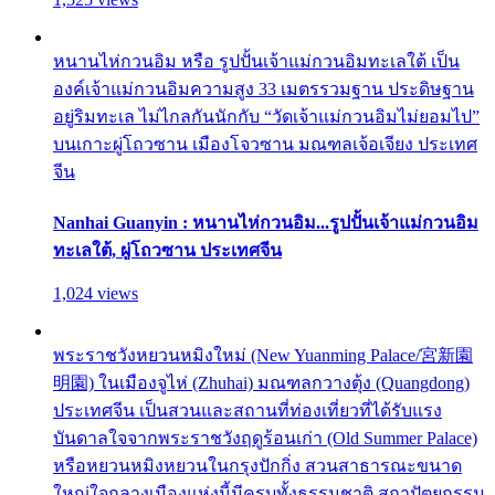
หนานไห่กวนอิม หรือ รูปปั้นเจ้าแม่กวนอิมทะเลใต้ เป็น
องค์เจ้าแม่กวนอิมความสูง 33 เมตรรวมฐาน ประดิษฐาน
อยู่ริมทะเล ไม่ไกลกันนักกับ “วัดเจ้าแม่กวนอิมไม่ยอมไป”
บนเกาะผู่โถวซาน เมืองโจวซาน มณฑลเจ้อเจียง ประเทศ
จีน
Nanhai Guanyin : หนานไห่กวนอิม...รูปปั้นเจ้าแม่กวนอิม
ทะเลใต้, ผู่โถวซาน ประเทศจีน
1,024 views
พระราชวังหยวนหมิงใหม่ (New Yuanming Palace/宮新園
明園) ในเมืองจูไห่ (Zhuhai) มณฑลกวางตุ้ง (Quangdong)
ประเทศจีน เป็นสวนและสถานที่ท่องเที่ยวที่ได้รับแรง
บันดาลใจจากพระราชวังฤดูร้อนเก่า (Old Summer Palace)
หรือหยวนหมิงหยวนในกรุงปักกิ่ง สวนสาธารณะขนาด
ใหญ่ใจกลางเมืองแห่งนี้มีครบทั้งธรรมชาติ สถาปัตยกรรม