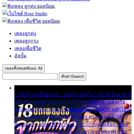
เพลงลูกทุ่ง
เพลงลูกกรุง
เพลงเพื่อชีวิต
อัลบั้ม
เพลงทั้งหมด
Music All
ค้นหา
Search
1. 00:00 สามสิบยังแจ๋ว - ยอดรัก สลักใจ 2. 02:49 รักมาห้าปี
- ศรเพชร ศรสุพรรณ 3. 05:57 รักสาวเสื้อลาย - แสงสุรีย์
รุ่งโรจน์ 4. 09:51 รักสะท้านดินสะเทือน - ยอดรัก สลักใจ 5.
12:23 มอเตอร์ไซค์ทำหล่น - ศรเพชร ศรสุพรรณ 6. 14:49
หิ้วกระเป๋า - แสงสุรีย์ รุ่งโรจน์ 7. 17:57 รักเผื่อเลือก - ยอด
รัก สลักใจ 8. 21:21 น้ำตาไอ้หนุ่ม - ศรเพชร ศรสุพรรณ 9.