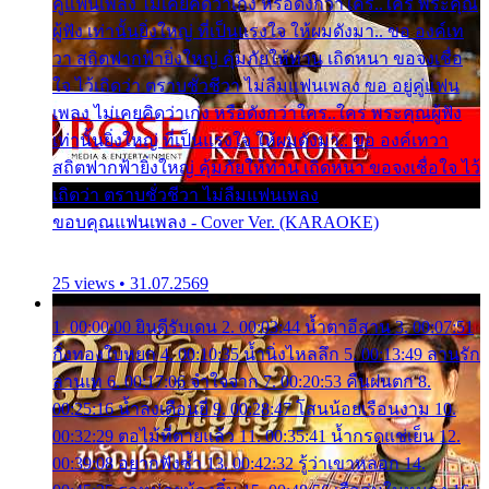
คู่แฟนเพลง ไม่เคยคิดว่าเก่ง หรือดังกว่าใคร..ใคร พระคุณ
ผู้ฟัง เท่านั้นยิ่งใหญ่ ที่เป็นแรงใจ ให้ผมดังมา.. ขอ องค์เท
วา สถิตฟากฟ้ายิ่งใหญ่ คุ้มภัยให้ท่าน เถิดหนา ขอจงเชื่อ
ใจ ไว้เถิดว่า ตราบชั่วชีวา ไม่ลืมแฟนเพลง ขอ อยู่คู่แฟน
เพลง ไม่เคยคิดว่าเก่ง หรือดังกว่าใคร..ใคร พระคุณผู้ฟัง
เท่านั้นยิ่งใหญ่ ที่เป็นแรงใจ ให้ผมดังมา.. ขอ องค์เทวา
สถิตฟากฟ้ายิ่งใหญ่ คุ้มภัยให้ท่าน เถิดหนา ขอจงเชื่อใจ ไว้
เถิดว่า ตราบชั่วชีวา ไม่ลืมแฟนเพลง
ขอบคุณแฟนเพลง - Cover Ver. (KARAOKE)
25 views • 31.07.2569
1. 00:00:00 ยินดีรับเดน 2. 00:03:44 น้ำตาอีสาน 3. 00:07:51
กิ่งทองใบหยก 4. 00:10:35 น้ำนิ่งไหลลึก 5. 00:13:49 ลานรัก
ลานเท 6. 00:17:06 จำใจจาก 7. 00:20:53 คืนฝนตก 8.
00:25:16 น้ำลงเดือนยี่ 9. 00:28:47 โสนน้อยเรือนงาม 10.
00:32:29 ตอไม้ที่ตายแล้ว 11. 00:35:41 น้ำกรดแช่เย็น 12.
00:39:08 อยากฟังซ้ำ 13. 00:42:32 รู้ว่าเขาหลอก 14.