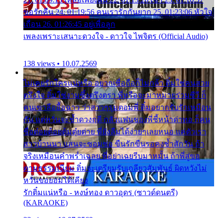
ขอรักคืน 24. 01:19:56 คนเรารักกันยาก 25. 01:23:06 หัวใจ
เถื่อน 26. 01:26:45 อยู่เพื่อลูก
เพลงเพราะเสนาะดวงใจ - ดาวใจ ไพจิตร (Official Audio)
138 views • 10.07.2569
ไม่เคยรักใครแน่หรือ อยากเชื่อถือก็ไม่กล้า ติ๋มใช่คนสวย
ตรึงใจ ติ๋มใช่งามซึ้งตรึงตรา พี่หรือจะมาหมายร่วมชีวี ก็
คนเขาลืออื้อฉาว ว่าสาวๆรุมตอมพี่ ติ๋มอยากรับรักเหมือน
กัน แต่หวั่นจะช้ำดวงฤดี กลัวแฟนของพี่ชี้หน้าด่าทอ ก็คน
ชื่อต๋อยต้อยตุ้มตุ๋ยต่าย พี่ยังลืมได้ง่ายๆเลยหนอ แค่ตัวเรา
สาวบ้านนา แสนจะซอมซ่อ ขืนรักขืนรอคงช้ำสักวัน ถ้า
จริงเหมือนคำพร่ำเฉลย พี่อย่าเฉยรีบมาหมั้น ถ้าพี่สู่ขอ
ตามธรรมเนียม ติ๋มจะเตรียมรับเกลียวสัมพันธ์ ผิดหวังไม่
หวั่นขอยอมได้เคียง
รักติ๋มแน่หรือ - หงษ์ทอง ดาวอุดร (ซาวด์ดนตรี)
(KARAOKE)