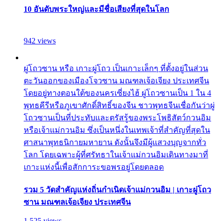
10 อันดับพระใหญ่และมีชื่อเสียงที่สุดในโลก
942 views
ผู่โถวซาน หรือ เกาะผู่โถว เป็นเกาะเล็กๆ ที่ตั้งอยู่ในส่วน
ตะวันออกของเมืองโจวซาน มณฑลเจ้อเจียง ประเทศจีน
โดยอยู่ทางตอนใต้ของนครเซี่ยงไฮ้ ผู่โถวซานเป็น 1 ใน 4
พุทธคีรีหรือภูเขาศักดิ์สิทธิ์ของจีน ชาวพุทธจีนเชื่อกันว่าผู่
โถวซานเป็นที่ประทับและตรัสรู้ของพระโพธิสัตว์กวนอิม
หรือเจ้าแม่กวนอิม ซึ่งเป็นหนึ่งในเทพเจ้าที่สำคัญที่สุดใน
ศาสนาพุทธนิกายมหายาน ดังนั้นจึงมีผู้แสวงบุญจากทั่ว
โลก โดยเฉพาะผู้ที่ศรัทธาในเจ้าแม่กวนอิมเดินทางมาที่
เกาะแห่งนี้เพื่อสักการะขอพรอยู่โดยตลอด
รวม 5 วัดสำคัญแห่งถิ่นกำเนิดเจ้าแม่กวนอิม | เกาะผู่โถว
ซาน มณฑลเจ้อเจียง ประเทศจีน
1,525 views