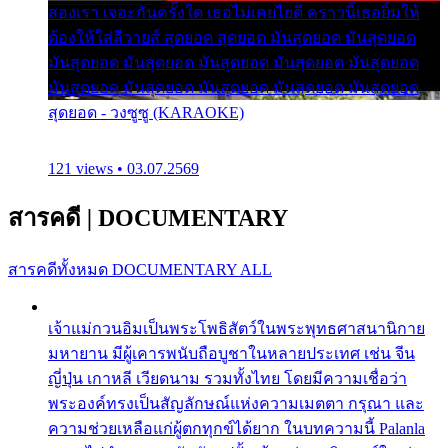
สองเรา เจอะกันครั้งใด เธอไม่เคยไยดี คราวนี้เธอยิ้มให้
ต้องให้ใส่ลีวายส์ สุดยอด สุดยอด มันสุดยอด มันสุดยอด
มันสุดยอด มันสุดยอด มันสุดยอด มันสุดยอด มันสุดยอด
มันสุดยอด มันสุดยอด มันสุดยอด มันสุดยอด มันสุดยอด
สุดยอด - วงซูซู (KARAOKE)
121 views • 03.07.2569
สารคดี
|
DOCUMENTARY
สารคดีทั้งหมด
DOCUMENTARY ALL
เจ้าแม่กวนอิมเป็นพระโพธิสัตว์ในพระพุทธศาสนานิกาย
มหายาน มีผู้เคารพนับถือบูชาในหลายประเทศ เช่น จีน
ญี่ปุ่น เกาหลี เวียดนาม รวมทั้งไทย โดยมีความเชื่อว่า
พระองค์ทรงเป็นสัญลักษณ์แห่งความเมตตา กรุณา และ
ความช่วยเหลือแก่ผู้ตกทุกข์ได้ยาก ในบทความนี้ Palanla