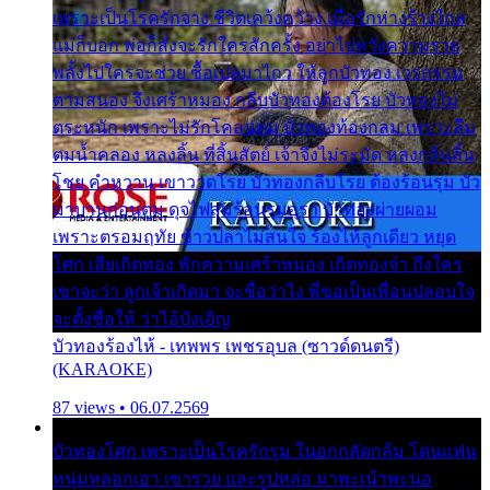
เพราะเป็นโรครักจาง ชีวิตเคว้งคว้าง เมื่อรักห่างร้างไกล
แม่ก็บอก พ่อก็สั่งจะรักใครสักครั้ง อย่าไปหวังความรวย
พลั้งไปใครจะช่วย ซื้อเปลมาไกว ให้ลูกบัวทอง เวรกรรม
ตามสนอง จึงเศร้าหมอง กลีบบัวทองต้องโรย บัวทองไม่
ตระหนัก เพราะไม่รักโคลนตม บัวทองท้องกลม เพราะลืม
ตมน้ำคลอง หลงลิ้น ที่สิ้นสัตย์ เจ้าจึงไม่ระมัด หลงกลิ่นลิ้น
โชย คำหวาน เขาวาดโรย บัวทองกลีบโรย ต้องร้อนรุม บัว
มาบานก่อนตูม ดุจไฟสุมร้อนรุมอุรา บัวทองผ่ายผอม
เพราะตรอมฤทัย ข้าวปลาไม่สนใจ ร้องไห้ลูกเดียว หยุด
โศก เสียเถิดทอง พักความเศร้าหมอง เถิดทองจ๋า ถึงใคร
เขาจะว่า ลูกเจ้าเกิดมา จะชื่อว่าไง พี่ขอเป็นเพื่อนปลอบใจ
จะตั้งชื่อให้ ว่าไอ้บังเอิญ
บัวทองร้องไห้ - เทพพร เพชรอุบล (ซาวด์ดนตรี)
(KARAOKE)
87 views • 06.07.2569
บัวทองโศก เพราะเป็นโรครักรุม ในอกกลัดกลุ้ม โดนแฟน
หนุ่มหลอกเอา เขารวย และรูปหล่อ มาพะเน้าพะนอ