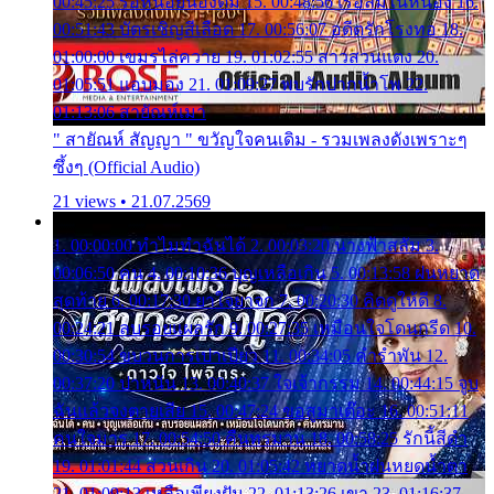
00:45:25 รอหน่อยน้องติ๋ม 15. 00:48:56 เรือล่มในหนอง 16.
00:51:43 บัตรเชิญสีเลือด 17. 00:56:07 อดีตรักโรงทอ 18.
01:00:00 เขมรไล่ควาย 19. 01:02:55 สาวสวนแตง 20.
01:05:51 แอบมอง 21. 01:09:27 พบรักปากน้ำโพ 22.
01:13:06 สายัณห์เมา
" สายัณห์ สัญญา " ขวัญใจคนเดิม - รวมเพลงดังเพราะๆ
ซึ้งๆ (Official Audio)
21 views • 21.07.2569
1. 00:00:00 ทำไมทำฉันได้ 2. 00:03:20 นางฟ้าสลัม 3.
00:06:50 คน 4. 00:10:36 บุญเหลือเกิน 5. 00:13:58 ฝนหยาด
สุดท้าย 6. 00:17:30 ยาใจยาจก 7. 00:20:30 คิดดูให้ดี 8.
00:24:21 ลบรอยแผลรัก 9. 00:27:35 เหมือนใจโดนกรีด 10.
00:30:54 ขบวนการเปาเปียว 11. 00:34:05 คำรำพัน 12.
00:37:20 ปาหนัน 13. 00:40:37 ใจเจ้ากรรม 14. 00:44:15 จูบ
ฉันแล้วจงตายเสีย 15. 00:47:24 ขอสูมาเต๊อะ 16. 00:51:11
คนใจมาร 17. 00:54:50 คืนทรมาน 18. 00:58:25 รักนี้สีดำ
19. 01:01:44 ส่วนเกิน 20. 01:05:42 หยาดน้ำฝนหยดน้ำตา
21. 01:09:13 เหลือเพียงฝัน 22. 01:13:26 เขา 23. 01:16:37