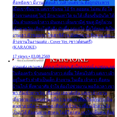
คือหยังเขา มีงานแต่งแล้ว ไปล้างแต่จาน ดั่งถูกประหาร
เมื่อเขาชื่นบาน แต่เราขื่นขม โอ้ รัก ลอยลม ไม่สม ดัง ใจ
ล้างจานคอยคู่ ไม่รู้ อีกนานเท่าใด จะได้ เลื่อนขั้นบันได ได้
เป็น ตำแหน่งเจ้าสาว มันเหงา เห็นเขามีคู่ ซมดู มีคู่ก็ม่วน
เข้าพาขวัญ เสียงโห่ตึงตึง มันซึ้ง อยู่แก่ใจ มื้อใด๋หนอ สิเป็น
งานเฮา มัวซอยเขา ใจเฮาซิด้าน มันทรมาน จับจาน เอย…
ล้างจานในงานแต่ง - Cover Ver. (ซาวด์ดนตรี)
(KARAOKE)
17 views • 03.08.2569
งานแต่ง เขาแซง แย่งเอาไปก่อน หัวใจอาวรณ์ มาซ่อน อยู่
ในห้องครัว ข้างนอกเจ้าสาว ส่งยิ้ม ให้คนไปทั่ว แต่เรา เฝ้า
อยู่ในครัว ทำตัวเป็นเด็ก ล้างจาน ในเมื่อ เจ้าสาว คือคน
บ้านใกล้ พึ่งพาอาศัย จำใจ ต้องไปช่วยงาน พอถึงเวลา เขา
พา กันเข้าพาขวัญ เพื่อนฝูง เฮฮาดังลั่น แต่เราล้างจาน
เดียวดาย เป็นคนพ่าย บ่มีความหมาย เคียงใจเจ้าบ่าว เป็น
คนพ่าย บ่มีความหมาย เคียงใจเจ้าบ่าว เพื่อนเจ้าสาว ยัง
เป็นบ่ได้ คือคนพ่าย ฮักคน ไม่มีใครสน เขาไม่เห็นคน ที่อยู่