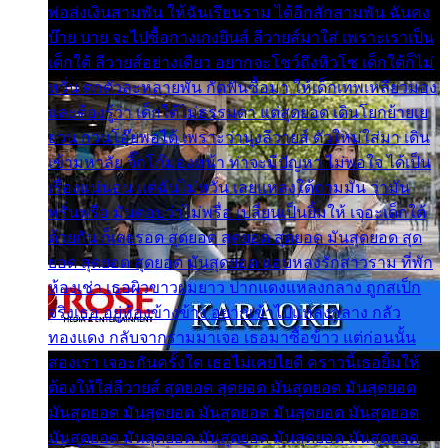
พ่อส่งเงินสามพัน ให้ฉันเรียนราม ได้อีกสักสามพัน ฉันคง
บ๊าย บาย จะไปซื้อกางเกงยีนส์ ลีวายส์มาใส่ เพราะเราเป็น
เด็กใต้ ลีวายส์อย่างเดียว อยากจะโชว์ถึงหิวโซ เด็กใต้ก็ไม่
หวั่น ตกตัวละหลายพัน กัดฟันซื้อมา ให้เด็กเทพเหลียวมอง
และต้องรู้ว่า เด็กใต้ไม่ธรรมดา แต่สุดยอด เดินโยกย้ายเย
ยวน กวนโอ๊ยพอได้ เพราะว่านุ่งลีวายส์ ตัวใหม่ใส่มา เดิน
เข้ามหาลัย จิ๊กโก๊มองหน้า ท่าจะมีปัญหา ไม่พอใจ ได้เป็น
เรื่องแน่นอน แต่ฉันไม่หวั่น เลยแหลงใต้ถามมัน ว่ามัน
พรั่นพรือ มันตอบว่าไม่พรื่อ เปลี่ยนเป็นยิ้มให้ เจอะเด็กใต้
ด้วยกัน ก็เลยรอด สุดยอด สุดยอด สุดยอด มันสุดยอด สุด
ยอด สุดยอด สุดยอด มันสุดยอด แอบหลงรักสาวราม ที่พัก
ห้องเช่า เธอผิวขาวผมยาว ปากแดงแหลงกลาง ถูกสเป็ก
จริงเธอ อยู่ห้องข้างข้าง อยากเข้าไปแหลงกลาง กลัว
ทองแดง กลับจากรามมาเจอ เธอมาซื้อข้าว แต่ก่อนนั้น
สองเรา เจอะกันครั้งใด เธอไม่เคยไยดี คราวนี้เธอยิ้มให้
ต้องให้ใส่ลีวายส์ สุดยอด สุดยอด มันสุดยอด มันสุดยอด
มันสุดยอด มันสุดยอด มันสุดยอด มันสุดยอด มันสุดยอด
มันสุดยอด มันสุดยอด มันสุดยอด มันสุดยอด มันสุดยอด