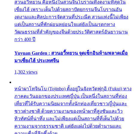
สวนอวี้หยวน คือหนึ่งในสวนจีนโบราณที่งดงามที่สุดใน
เซี่ยงไฮ้ เพราะเต็มไปด้วยสถาปัตยกรรมจีนโบราณอัน
งดงามและศิลปะการจัดสวนที่ประณีต สวนแห่งนี้ไม่เพียง
แต่เป็นสถานที่พักผ่อนหย่อนใจแต่ยังเป็นมรดกทาง
วัฒนธรรมที่สำคัญของจีนด้วยประวัติศาสตร์อันยาวนาน
กว่า 400 ปี
Yuyuan Garden : สวนอวี้หยวน จุดเช็กอินห้ามพลาดเมื่อ
มาเซี่ยงไฮ้ ประเทศจีน
1,302 views
หน้าผาโทจินโบ (Tojinbo) ตั้งอยู่ในจังหวัดฟุกุอิ (Fukui) ทาง
ภาคตะวันออกของประเทศญี่ปุ่น เป็นหนึ่งในสถานที่ท่อง
เที่ยวที่ได้รับความนิยมจากทั้งนักท่องเที่ยวชาวญี่ปุ่นและ
ชาวต่างชาติ ด้วยความงามของหน้าผาที่สูงชันและวิว
ทิวทัศน์ที่น่าทึ่ง และไม่เพียงแต่เป็นสถานที่ที่เต็มไปด้วย
ความงามจากธรรมชาติ แต่ยังแฝงไปด้วยตำนานและ
ความเชื่อที่ลึกซึ้งด้วย