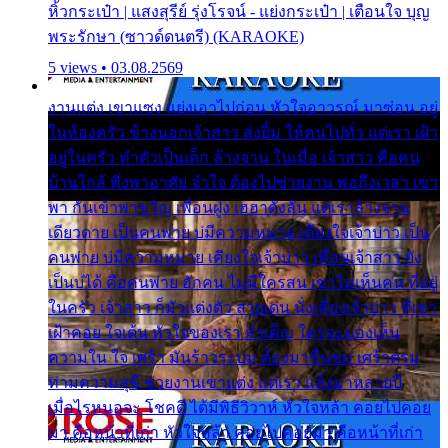
หิ้วกระเป๋า | แสงสุรีย์ รุ่งโรจน์ - แย่งกระเป๋า | เตือนใจ บุญ
พระรักษา (ซาวด์ดนตรี) (KARAOKE)
5 views • 03.08.2569
งานแต่ง เขาแซง แย่งเอาไปก่อน หัวใจอาวรณ์ มาซ่อน อยู่
ในห้องครัว ข้างนอกเจ้าสาว ส่งยิ้ม ให้คนไปทั่ว แต่เรา เฝ้า
อยู่ในครัว ทำตัวเป็นเด็ก ล้างจาน ในเมื่อ เจ้าสาว คือคน
บ้านใกล้ พึ่งพาอาศัย จำใจ ต้องไปช่วยงาน พอถึงเวลา เขา
พา กันเข้าพาขวัญ เพื่อนฝูง เฮฮาดังลั่น แต่เราล้างจาน
เดียวดาย เป็นคนพ่าย บ่มีความหมาย เคียงใจเจ้าบ่าว เป็น
คนพ่าย บ่มีความหมาย เคียงใจเจ้าบ่าว เพื่อนเจ้าสาว ยัง
เป็นบ่ได้ คือคนพ่าย ฮักคน ไม่มีใครสน เขาไม่เห็นคน ที่อยู่
ในครัว เจ้าสาว ก็มัวแต่งตัว สวยเด่น นั่งเคียงเจ้าบ่าว ที่เขา
เฝ้าคอย ใจเต้น หัวใจของเรา ลำเค็ญ ใครจะมองเห็น
ความใน ใจ เศร้า มันร้าวระบม ต้องมาขื่นขม เศร้าตรม
ท่ามความสุขี ช่วยงานเขาแต่ง แต่เรา แล้งมาหลายปี
เมื่อไรหนอจะ โชคดี ได้มีพิธีวิวาห์ หัวใจหล้า คอยไปคอย
มา คือหน้าที่เก่า หัวใจหล้า คอยไปคอยมา คือหน้าที่เก่า