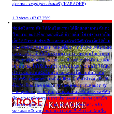
สุดยอด - วงซูซู (ซาวด์ดนตรี) (KARAOKE)
113 views • 03.07.2569
พ่อส่งเงินสามพัน ให้ฉันเรียนราม ได้อีกสักสามพัน ฉันคง
บ๊าย บาย จะไปซื้อกางเกงยีนส์ ลีวายส์มาใส่ เพราะเราเป็น
เด็กใต้ ลีวายส์อย่างเดียว อยากจะโชว์ถึงหิวโซ เด็กใต้ก็ไม่
หวั่น ตกตัวละหลายพัน กัดฟันซื้อมา ให้เด็กเทพเหลียวมอง
และต้องรู้ว่า เด็กใต้ไม่ธรรมดา แต่สุดยอด เดินโยกย้ายเย
ยวน กวนโอ๊ยพอได้ เพราะว่านุ่งลีวายส์ ตัวใหม่ใส่มา เดิน
เข้ามหาลัย จิ๊กโก๊มองหน้า ท่าจะมีปัญหา ไม่พอใจ ได้เป็น
เรื่องแน่นอน แต่ฉันไม่หวั่น เลยแหลงใต้ถามมัน ว่ามัน
พรั่นพรือ มันตอบว่าไม่พรื่อ เปลี่ยนเป็นยิ้มให้ เจอะเด็กใต้
ด้วยกัน ก็เลยรอด สุดยอด สุดยอด สุดยอด มันสุดยอด สุด
ยอด สุดยอด สุดยอด มันสุดยอด แอบหลงรักสาวราม ที่พัก
ห้องเช่า เธอผิวขาวผมยาว ปากแดงแหลงกลาง ถูกสเป็ก
จริงเธอ อยู่ห้องข้างข้าง อยากเข้าไปแหลงกลาง กลัว
ทองแดง กลับจากรามมาเจอ เธอมาซื้อข้าว แต่ก่อนนั้น