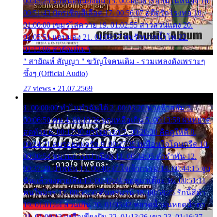
00:45:25 รอหน่อยน้องติ๋ม 15. 00:48:56 เรือล่มในหนอง 16.
00:51:43 บัตรเชิญสีเลือด 17. 00:56:07 อดีตรักโรงทอ 18.
01:00:00 เขมรไล่ควาย 19. 01:02:55 สาวสวนแตง 20.
01:05:51 แอบมอง 21. 01:09:27 พบรักปากน้ำโพ 22.
01:13:06 สายัณห์เมา
" สายัณห์ สัญญา " ขวัญใจคนเดิม - รวมเพลงดังเพราะๆ
ซึ้งๆ (Official Audio)
27 views • 21.07.2569
1. 00:00:00 ทำไมทำฉันได้ 2. 00:03:20 นางฟ้าสลัม 3.
00:06:50 คน 4. 00:10:36 บุญเหลือเกิน 5. 00:13:58 ฝนหยาด
สุดท้าย 6. 00:17:30 ยาใจยาจก 7. 00:20:30 คิดดูให้ดี 8.
00:24:21 ลบรอยแผลรัก 9. 00:27:35 เหมือนใจโดนกรีด 10.
00:30:54 ขบวนการเปาเปียว 11. 00:34:05 คำรำพัน 12.
00:37:20 ปาหนัน 13. 00:40:37 ใจเจ้ากรรม 14. 00:44:15 จูบ
ฉันแล้วจงตายเสีย 15. 00:47:24 ขอสูมาเต๊อะ 16. 00:51:11
คนใจมาร 17. 00:54:50 คืนทรมาน 18. 00:58:25 รักนี้สีดำ
19. 01:01:44 ส่วนเกิน 20. 01:05:42 หยาดน้ำฝนหยดน้ำตา
21. 01:09:13 เหลือเพียงฝัน 22. 01:13:26 เขา 23. 01:16:37