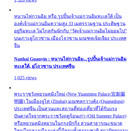
หนานไห่กวนอิม หรือ รูปปั้นเจ้าแม่กวนอิมทะเลใต้ เป็น
องค์เจ้าแม่กวนอิมความสูง 33 เมตรรวมฐาน ประดิษฐาน
อยู่ริมทะเล ไม่ไกลกันนักกับ “วัดเจ้าแม่กวนอิมไม่ยอมไป”
บนเกาะผู่โถวซาน เมืองโจวซาน มณฑลเจ้อเจียง ประเทศ
จีน
Nanhai Guanyin : หนานไห่กวนอิม...รูปปั้นเจ้าแม่กวนอิม
ทะเลใต้, ผู่โถวซาน ประเทศจีน
1,025 views
พระราชวังหยวนหมิงใหม่ (New Yuanming Palace/宮新園
明園) ในเมืองจูไห่ (Zhuhai) มณฑลกวางตุ้ง (Quangdong)
ประเทศจีน เป็นสวนและสถานที่ท่องเที่ยวที่ได้รับแรง
บันดาลใจจากพระราชวังฤดูร้อนเก่า (Old Summer Palace)
หรือหยวนหมิงหยวนในกรุงปักกิ่ง สวนสาธารณะขนาด
ใหญ่ใจกลางเมืองแห่งนี้มีครบทั้งธรรมชาติ สถาปัตยกรรม