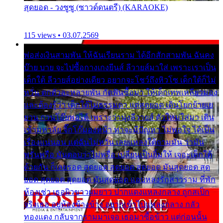
สุดยอด - วงซูซู (ซาวด์ดนตรี) (KARAOKE)
115 views • 03.07.2569
พ่อส่งเงินสามพัน ให้ฉันเรียนราม ได้อีกสักสามพัน ฉันคง
บ๊าย บาย จะไปซื้อกางเกงยีนส์ ลีวายส์มาใส่ เพราะเราเป็น
เด็กใต้ ลีวายส์อย่างเดียว อยากจะโชว์ถึงหิวโซ เด็กใต้ก็ไม่
หวั่น ตกตัวละหลายพัน กัดฟันซื้อมา ให้เด็กเทพเหลียวมอง
และต้องรู้ว่า เด็กใต้ไม่ธรรมดา แต่สุดยอด เดินโยกย้ายเย
ยวน กวนโอ๊ยพอได้ เพราะว่านุ่งลีวายส์ ตัวใหม่ใส่มา เดิน
เข้ามหาลัย จิ๊กโก๊มองหน้า ท่าจะมีปัญหา ไม่พอใจ ได้เป็น
เรื่องแน่นอน แต่ฉันไม่หวั่น เลยแหลงใต้ถามมัน ว่ามัน
พรั่นพรือ มันตอบว่าไม่พรื่อ เปลี่ยนเป็นยิ้มให้ เจอะเด็กใต้
ด้วยกัน ก็เลยรอด สุดยอด สุดยอด สุดยอด มันสุดยอด สุด
ยอด สุดยอด สุดยอด มันสุดยอด แอบหลงรักสาวราม ที่พัก
ห้องเช่า เธอผิวขาวผมยาว ปากแดงแหลงกลาง ถูกสเป็ก
จริงเธอ อยู่ห้องข้างข้าง อยากเข้าไปแหลงกลาง กลัว
ทองแดง กลับจากรามมาเจอ เธอมาซื้อข้าว แต่ก่อนนั้น