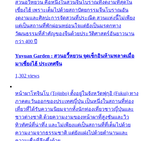
สวนอวี้หยวน คือหนึ่งในสวนจีนโบราณที่งดงามที่สุดใน
เซี่ยงไฮ้ เพราะเต็มไปด้วยสถาปัตยกรรมจีนโบราณอัน
งดงามและศิลปะการจัดสวนที่ประณีต สวนแห่งนี้ไม่เพียง
แต่เป็นสถานที่พักผ่อนหย่อนใจแต่ยังเป็นมรดกทาง
วัฒนธรรมที่สำคัญของจีนด้วยประวัติศาสตร์อันยาวนาน
กว่า 400 ปี
Yuyuan Garden : สวนอวี้หยวน จุดเช็กอินห้ามพลาดเมื่อ
มาเซี่ยงไฮ้ ประเทศจีน
1,302 views
หน้าผาโทจินโบ (Tojinbo) ตั้งอยู่ในจังหวัดฟุกุอิ (Fukui) ทาง
ภาคตะวันออกของประเทศญี่ปุ่น เป็นหนึ่งในสถานที่ท่อง
เที่ยวที่ได้รับความนิยมจากทั้งนักท่องเที่ยวชาวญี่ปุ่นและ
ชาวต่างชาติ ด้วยความงามของหน้าผาที่สูงชันและวิว
ทิวทัศน์ที่น่าทึ่ง และไม่เพียงแต่เป็นสถานที่ที่เต็มไปด้วย
ความงามจากธรรมชาติ แต่ยังแฝงไปด้วยตำนานและ
ความเชื่อที่ลึกซึ้งด้วย