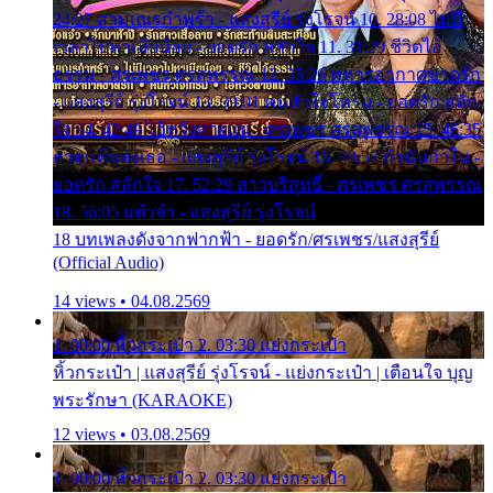
24:27 สามเณรกำพร้า - แสงสุรีย์ รุ่งโรจน์ 10. 28:08 ไม่มี
เวลาไปหาเมียน้อย - ยอดรัก สลักใจ 11. 31:29 ชีวิตไอ้
ธรรม - ศรเพชร ศรสุพรรณ 12. 35:26 ทหารอากาศขาดรัก
- แสงสุรีย์ รุ่งโรจน์ 13. 39:01 คนหัวใจโทรม - ยอดรัก สลัก
ใจ 14. 42:49 ไอ้หวังตายแน่ - ศรเพชร ศรสุพรรณ 15. 46:35
ธาตุแท้ของเธอ - แสงสุรีย์ รุ่งโรจน์ 16. 49:57 กำนันกำใน -
ยอดรัก สลักใจ 17. 52:29 สาวบริสุทธิ์ - ศรเพชร ศรสุพรรณ
18. 56:05 แต๋วจ๋า - แสงสุรีย์ รุ่งโรจน์
18 บทเพลงดังจากฟากฟ้า - ยอดรัก/ศรเพชร/แสงสุรีย์
(Official Audio)
14 views • 04.08.2569
1. 00:00 หิ้วกระเป๋า 2. 03:30 แย่งกระเป๋า
หิ้วกระเป๋า | แสงสุรีย์ รุ่งโรจน์ - แย่งกระเป๋า | เตือนใจ บุญ
พระรักษา (KARAOKE)
12 views • 03.08.2569
1. 00:00 หิ้วกระเป๋า 2. 03:30 แย่งกระเป๋า