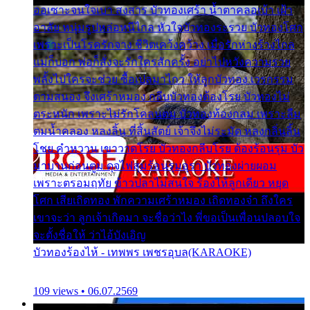
ออเซาะจนใจเบา สงสาร บัวทองเศร้า น้ำตาคลอเบ้า เฝ้า
อาลัย หนุ่มรูปหล่อหนีไกล หัวใจบัวทองระรวย บัวทองโศก
เพราะเป็นโรครักจาง ชีวิตเคว้งคว้าง เมื่อรักห่างร้างไกล
แม่ก็บอก พ่อก็สั่งจะรักใครสักครั้ง อย่าไปหวังความรวย
พลั้งไปใครจะช่วย ซื้อเปลมาไกว ให้ลูกบัวทอง เวรกรรม
ตามสนอง จึงเศร้าหมอง กลีบบัวทองต้องโรย บัวทองไม่
ตระหนัก เพราะไม่รักโคลนตม บัวทองท้องกลม เพราะลืม
ตมน้ำคลอง หลงลิ้น ที่สิ้นสัตย์ เจ้าจึงไม่ระมัด หลงกลิ่นลิ้น
โชย คำหวาน เขาวาดโรย บัวทองกลีบโรย ต้องร้อนรุม บัว
มาบานก่อนตูม ดุจไฟสุมร้อนรุมอุรา บัวทองผ่ายผอม
เพราะตรอมฤทัย ข้าวปลาไม่สนใจ ร้องไห้ลูกเดียว หยุด
โศก เสียเถิดทอง พักความเศร้าหมอง เถิดทองจ๋า ถึงใคร
เขาจะว่า ลูกเจ้าเกิดมา จะชื่อว่าไง พี่ขอเป็นเพื่อนปลอบใจ
จะตั้งชื่อให้ ว่าไอ้บังเอิญ
บัวทองร้องไห้ - เทพพร เพชรอุบล(KARAOKE)
109 views • 06.07.2569