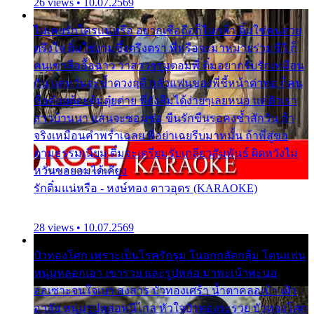
26 views • 10.07.2569
ไม่เคยรักใครแน่หรือ อยากเชื่อถือก็ไม่กล้า ติ๋มใช่คนสวย
ตรึงใจ ติ๋มใช่งามซึ้งตรึงตรา พี่หรือจะมาหมายร่วมชีวี ก็
คนเขาลืออื้อฉาว ว่าสาวๆรุมตอมพี่ ติ๋มอยากรับรักเหมือน
กัน แต่หวั่นจะช้ำดวงฤดี กลัวแฟนของพี่ชี้หน้าด่าทอ ก็คน
ชื่อต๋อยต้อยตุ้มตุ๋ยต่าย พี่ยังลืมได้ง่ายๆเลยหนอ แค่ตัวเรา
สาวบ้านนา แสนจะซอมซ่อ ขืนรักขืนรอคงช้ำสักวัน ถ้า
จริงเหมือนคำพร่ำเฉลย พี่อย่าเฉยรีบมาหมั้น ถ้าพี่สู่ขอ
ตามธรรมเนียม ติ๋มจะเตรียมรับเกลียวสัมพันธ์ ผิดหวังไม่
หวั่นขอยอมได้เคียง
รักติ๋มแน่หรือ - หงษ์ทอง ดาวอุดร (KARAOKE)
28 views • 10.07.2569
บัวทองโศก เพราะเป็นโรครักรุม ในอกกลัดกลุ้ม โดนแฟน
หนุ่มหลอกเอา เขารวย และรูปหล่อ มาพะเน้าพะนอ
ออเซาะจนใจเบา สงสาร บัวทองเศร้า น้ำตาคลอเบ้า เฝ้า
อาลัย หนุ่มรูปหล่อหนีไกล หัวใจบัวทองระรวย บัวทองโศก