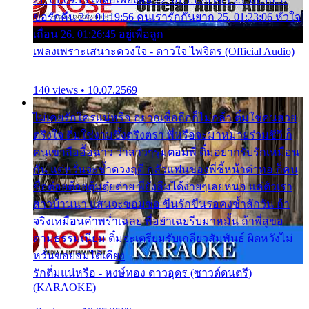
ขอรักคืน 24. 01:19:56 คนเรารักกันยาก 25. 01:23:06 หัวใจ
เถื่อน 26. 01:26:45 อยู่เพื่อลูก
เพลงเพราะเสนาะดวงใจ - ดาวใจ ไพจิตร (Official Audio)
140 views • 10.07.2569
ไม่เคยรักใครแน่หรือ อยากเชื่อถือก็ไม่กล้า ติ๋มใช่คนสวย
ตรึงใจ ติ๋มใช่งามซึ้งตรึงตรา พี่หรือจะมาหมายร่วมชีวี ก็
คนเขาลืออื้อฉาว ว่าสาวๆรุมตอมพี่ ติ๋มอยากรับรักเหมือน
กัน แต่หวั่นจะช้ำดวงฤดี กลัวแฟนของพี่ชี้หน้าด่าทอ ก็คน
ชื่อต๋อยต้อยตุ้มตุ๋ยต่าย พี่ยังลืมได้ง่ายๆเลยหนอ แค่ตัวเรา
สาวบ้านนา แสนจะซอมซ่อ ขืนรักขืนรอคงช้ำสักวัน ถ้า
จริงเหมือนคำพร่ำเฉลย พี่อย่าเฉยรีบมาหมั้น ถ้าพี่สู่ขอ
ตามธรรมเนียม ติ๋มจะเตรียมรับเกลียวสัมพันธ์ ผิดหวังไม่
หวั่นขอยอมได้เคียง
รักติ๋มแน่หรือ - หงษ์ทอง ดาวอุดร (ซาวด์ดนตรี)
(KARAOKE)