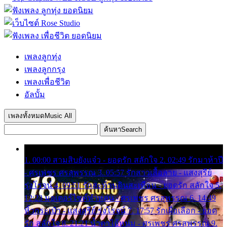
เพลงลูกทุ่ง
เพลงลูกกรุง
เพลงเพื่อชีวิต
อัลบั้ม
เพลงทั้งหมด
Music All
ค้นหา
Search
1. 00:00 สามสิบยังแจ๋ว - ยอดรัก สลักใจ 2. 02:49 รักมาห้าปี
- ศรเพชร ศรสุพรรณ 3. 05:57 รักสาวเสื้อลาย - แสงสุรีย์
รุ่งโรจน์ 4. 09:51 รักสะท้านดินสะเทือน - ยอดรัก สลักใจ 5.
12:23 มอเตอร์ไซค์ทำหล่น - ศรเพชร ศรสุพรรณ 6. 14:49
หิ้วกระเป๋า - แสงสุรีย์ รุ่งโรจน์ 7. 17:57 รักเผื่อเลือก - ยอด
รัก สลักใจ 8. 21:21 น้ำตาไอ้หนุ่ม - ศรเพชร ศรสุพรรณ 9.