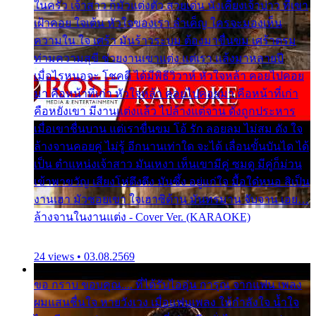
ในครัว เจ้าสาว ก็มัวแต่งตัว สวยเด่น นั่งเคียงเจ้าบ่าว ที่เขา
เฝ้าคอย ใจเต้น หัวใจของเรา ลำเค็ญ ใครจะมองเห็น
ความใน ใจ เศร้า มันร้าวระบม ต้องมาขื่นขม เศร้าตรม
ท่ามความสุขี ช่วยงานเขาแต่ง แต่เรา แล้งมาหลายปี
เมื่อไรหนอจะ โชคดี ได้มีพิธีวิวาห์ หัวใจหล้า คอยไปคอย
มา คือหน้าที่เก่า หัวใจหล้า คอยไปคอยมา คือหน้าที่เก่า
คือหยังเขา มีงานแต่งแล้ว ไปล้างแต่จาน ดั่งถูกประหาร
เมื่อเขาชื่นบาน แต่เราขื่นขม โอ้ รัก ลอยลม ไม่สม ดัง ใจ
ล้างจานคอยคู่ ไม่รู้ อีกนานเท่าใด จะได้ เลื่อนขั้นบันได ได้
เป็น ตำแหน่งเจ้าสาว มันเหงา เห็นเขามีคู่ ซมดู มีคู่ก็ม่วน
เข้าพาขวัญ เสียงโห่ตึงตึง มันซึ้ง อยู่แก่ใจ มื้อใด๋หนอ สิเป็น
งานเฮา มัวซอยเขา ใจเฮาซิด้าน มันทรมาน จับจาน เอย…
ล้างจานในงานแต่ง - Cover Ver. (KARAOKE)
24 views • 03.08.2569
ขอ กราบ ขอบคุณ.... ที่ได้รับไออุ่น การุณ จากแฟน เพลง
ผมแสนชื่นใจ หายวังเวง เมื่อแฟนเพลง ให้กำลังใจ น้ำใจ