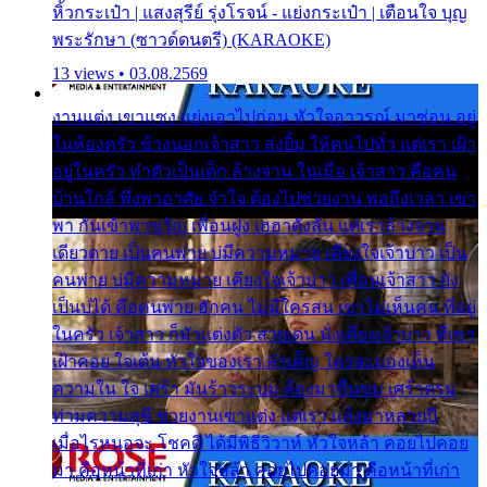
หิ้วกระเป๋า | แสงสุรีย์ รุ่งโรจน์ - แย่งกระเป๋า | เตือนใจ บุญ
พระรักษา (ซาวด์ดนตรี) (KARAOKE)
13 views • 03.08.2569
งานแต่ง เขาแซง แย่งเอาไปก่อน หัวใจอาวรณ์ มาซ่อน อยู่
ในห้องครัว ข้างนอกเจ้าสาว ส่งยิ้ม ให้คนไปทั่ว แต่เรา เฝ้า
อยู่ในครัว ทำตัวเป็นเด็ก ล้างจาน ในเมื่อ เจ้าสาว คือคน
บ้านใกล้ พึ่งพาอาศัย จำใจ ต้องไปช่วยงาน พอถึงเวลา เขา
พา กันเข้าพาขวัญ เพื่อนฝูง เฮฮาดังลั่น แต่เราล้างจาน
เดียวดาย เป็นคนพ่าย บ่มีความหมาย เคียงใจเจ้าบ่าว เป็น
คนพ่าย บ่มีความหมาย เคียงใจเจ้าบ่าว เพื่อนเจ้าสาว ยัง
เป็นบ่ได้ คือคนพ่าย ฮักคน ไม่มีใครสน เขาไม่เห็นคน ที่อยู่
ในครัว เจ้าสาว ก็มัวแต่งตัว สวยเด่น นั่งเคียงเจ้าบ่าว ที่เขา
เฝ้าคอย ใจเต้น หัวใจของเรา ลำเค็ญ ใครจะมองเห็น
ความใน ใจ เศร้า มันร้าวระบม ต้องมาขื่นขม เศร้าตรม
ท่ามความสุขี ช่วยงานเขาแต่ง แต่เรา แล้งมาหลายปี
เมื่อไรหนอจะ โชคดี ได้มีพิธีวิวาห์ หัวใจหล้า คอยไปคอย
มา คือหน้าที่เก่า หัวใจหล้า คอยไปคอยมา คือหน้าที่เก่า