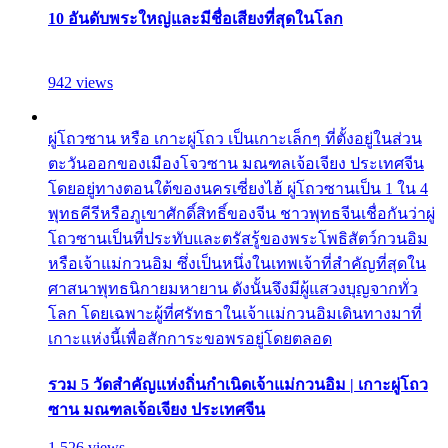
10 อันดับพระใหญ่และมีชื่อเสียงที่สุดในโลก
942 views
ผู่โถวซาน หรือ เกาะผู่โถว เป็นเกาะเล็กๆ ที่ตั้งอยู่ในส่วน
ตะวันออกของเมืองโจวซาน มณฑลเจ้อเจียง ประเทศจีน
โดยอยู่ทางตอนใต้ของนครเซี่ยงไฮ้ ผู่โถวซานเป็น 1 ใน 4
พุทธคีรีหรือภูเขาศักดิ์สิทธิ์ของจีน ชาวพุทธจีนเชื่อกันว่าผู่
โถวซานเป็นที่ประทับและตรัสรู้ของพระโพธิสัตว์กวนอิม
หรือเจ้าแม่กวนอิม ซึ่งเป็นหนึ่งในเทพเจ้าที่สำคัญที่สุดใน
ศาสนาพุทธนิกายมหายาน ดังนั้นจึงมีผู้แสวงบุญจากทั่ว
โลก โดยเฉพาะผู้ที่ศรัทธาในเจ้าแม่กวนอิมเดินทางมาที่
เกาะแห่งนี้เพื่อสักการะขอพรอยู่โดยตลอด
รวม 5 วัดสำคัญแห่งถิ่นกำเนิดเจ้าแม่กวนอิม | เกาะผู่โถว
ซาน มณฑลเจ้อเจียง ประเทศจีน
1,526 views