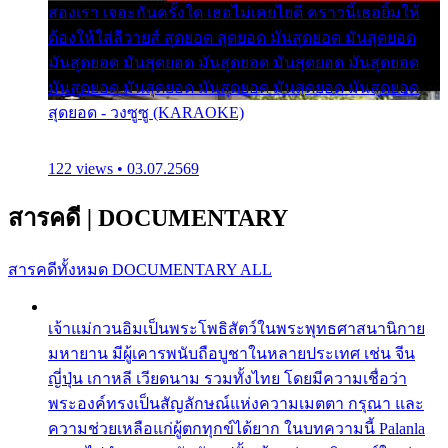
สองเรา เจอะกันครั้งใด เธอไม่เคยไยดี คราวนี้เธอยิ้มให้
ต้องให้ใส่ลีวายส์ สุดยอด สุดยอด มันสุดยอด มันสุดยอด
มันสุดยอด มันสุดยอด มันสุดยอด มันสุดยอด มันสุดยอด
มันสุดยอด มันสุดยอด มันสุดยอด มันสุดยอด มันสุดยอด
สุดยอด - วงซูซู (KARAOKE)
122 views • 03.07.2569
สารคดี
|
DOCUMENTARY
สารคดีทั้งหมด
DOCUMENTARY ALL
เจ้าแม่กวนอิมเป็นพระโพธิสัตว์ในพระพุทธศาสนานิกาย
มหายาน มีผู้เคารพนับถือบูชาในหลายประเทศ เช่น จีน
ญี่ปุ่น เกาหลี เวียดนาม รวมทั้งไทย โดยมีความเชื่อว่า
พระองค์ทรงเป็นสัญลักษณ์แห่งความเมตตา กรุณา และ
ความช่วยเหลือแก่ผู้ตกทุกข์ได้ยาก ในบทความนี้ Palanla