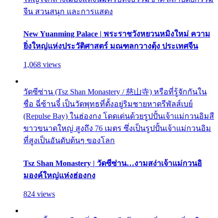
จีน สวนสนุก และการแสดง
New Yuanming Palace | พระราชวังหยวนหมิงใหม่ ความ
ยิ่งใหญ่แห่งประวัติศาสตร์ มณฑลกวางตุ้ง ประเทศจีน
1,068 views
วัดซีซ่าน (Tsz Shan Monastery / 慈山寺) หรือที่รู้จักกันใน
ชื่อ ฉี่ซ้านจี๋ เป็นวัดพุทธที่ตั้งอยู่ริมชายหาดรีพัลส์เบย์
(Repulse Bay) ในฮ่องกง โดดเด่นด้วยรูปปั้นเจ้าแม่กวนอิมสี
ขาวขนาดใหญ่ สูงถึง 76 เมตร ซึ่งเป็นรูปปั้นเจ้าแม่กวนอิม
ที่สูงเป็นอันดับต้นๆ ของโลก
Tsz Shan Monastery | วัดซีซ่าน…งามสง่าเจ้าแม่กวนอิ
มองค์ใหญ่แห่งฮ่องกง
824 views