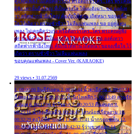
คู่แฟนเพลง ไม่เคยคิดว่าเก่ง หรือดังกว่าใคร..ใคร พระคุณ
ผู้ฟัง เท่านั้นยิ่งใหญ่ ที่เป็นแรงใจ ให้ผมดังมา.. ขอ องค์เท
วา สถิตฟากฟ้ายิ่งใหญ่ คุ้มภัยให้ท่าน เถิดหนา ขอจงเชื่อ
ใจ ไว้เถิดว่า ตราบชั่วชีวา ไม่ลืมแฟนเพลง ขอ อยู่คู่แฟน
เพลง ไม่เคยคิดว่าเก่ง หรือดังกว่าใคร..ใคร พระคุณผู้ฟัง
เท่านั้นยิ่งใหญ่ ที่เป็นแรงใจ ให้ผมดังมา.. ขอ องค์เทวา
สถิตฟากฟ้ายิ่งใหญ่ คุ้มภัยให้ท่าน เถิดหนา ขอจงเชื่อใจ ไว้
เถิดว่า ตราบชั่วชีวา ไม่ลืมแฟนเพลง
ขอบคุณแฟนเพลง - Cover Ver. (KARAOKE)
29 views • 31.07.2569
1. 00:00:00 ยินดีรับเดน 2. 00:03:44 น้ำตาอีสาน 3. 00:07:51
กิ่งทองใบหยก 4. 00:10:35 น้ำนิ่งไหลลึก 5. 00:13:49 ลานรัก
ลานเท 6. 00:17:06 จำใจจาก 7. 00:20:53 คืนฝนตก 8.
00:25:16 น้ำลงเดือนยี่ 9. 00:28:47 โสนน้อยเรือนงาม 10.
00:32:29 ตอไม้ที่ตายแล้ว 11. 00:35:41 น้ำกรดแช่เย็น 12.
00:39:08 อยากฟังซ้ำ 13. 00:42:32 รู้ว่าเขาหลอก 14.