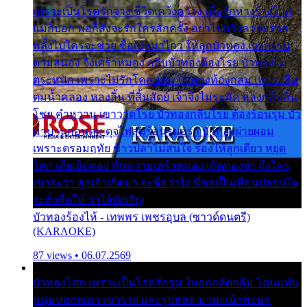
เพราะเป็นโรครักจาง ชีวิตเคว้งคว้าง เมื่อรักห่างร้างไกล
แม่ก็บอก พ่อก็สั่งจะรักใครสักครั้ง อย่าไปหวังความรวย
พลั้งไปใครจะช่วย ซื้อเปลมาไกว ให้ลูกบัวทอง เวรกรรม
ตามสนอง จึงเศร้าหมอง กลีบบัวทองต้องโรย บัวทองไม่
ตระหนัก เพราะไม่รักโคลนตม บัวทองท้องกลม เพราะลืม
ตมน้ำคลอง หลงลิ้น ที่สิ้นสัตย์ เจ้าจึงไม่ระมัด หลงกลิ่นลิ้น
โชย คำหวาน เขาวาดโรย บัวทองกลีบโรย ต้องร้อนรุม บัว
มาบานก่อนตูม ดุจไฟสุมร้อนรุมอุรา บัวทองผ่ายผอม
เพราะตรอมฤทัย ข้าวปลาไม่สนใจ ร้องไห้ลูกเดียว หยุด
โศก เสียเถิดทอง พักความเศร้าหมอง เถิดทองจ๋า ถึงใคร
เขาจะว่า ลูกเจ้าเกิดมา จะชื่อว่าไง พี่ขอเป็นเพื่อนปลอบใจ
จะตั้งชื่อให้ ว่าไอ้บังเอิญ
บัวทองร้องไห้ - เทพพร เพชรอุบล (ซาวด์ดนตรี)
(KARAOKE)
87 views • 06.07.2569
บัวทองโศก เพราะเป็นโรครักรุม ในอกกลัดกลุ้ม โดนแฟน
หนุ่มหลอกเอา เขารวย และรูปหล่อ มาพะเน้าพะนอ