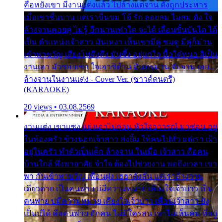
คือหยังเขา มีงานแต่งแล้ว ไปล้างแต่จาน ดั่งถูกประหาร
เมื่อเขาชื่นบาน แต่เราขื่นขม โอ้ รัก ลอยลม ไม่สม ดัง ใจ
ล้างจานคอยคู่ ไม่รู้ อีกนานเท่าใด จะได้ เลื่อนขั้นบันได ได้
เป็น ตำแหน่งเจ้าสาว มันเหงา เห็นเขามีคู่ ซมดู มีคู่ก็ม่วน
เข้าพาขวัญ เสียงโห่ตึงตึง มันซึ้ง อยู่แก่ใจ มื้อใด๋หนอ สิเป็น
งานเฮา มัวซอยเขา ใจเฮาซิด้าน มันทรมาน จับจาน เอย…
ล้างจานในงานแต่ง - Cover Ver. (ซาวด์ดนตรี)
(KARAOKE)
20 views • 03.08.2569
งานแต่ง เขาแซง แย่งเอาไปก่อน หัวใจอาวรณ์ มาซ่อน อยู่
ในห้องครัว ข้างนอกเจ้าสาว ส่งยิ้ม ให้คนไปทั่ว แต่เรา เฝ้า
อยู่ในครัว ทำตัวเป็นเด็ก ล้างจาน ในเมื่อ เจ้าสาว คือคน
บ้านใกล้ พึ่งพาอาศัย จำใจ ต้องไปช่วยงาน พอถึงเวลา เขา
พา กันเข้าพาขวัญ เพื่อนฝูง เฮฮาดังลั่น แต่เราล้างจาน
เดียวดาย เป็นคนพ่าย บ่มีความหมาย เคียงใจเจ้าบ่าว เป็น
คนพ่าย บ่มีความหมาย เคียงใจเจ้าบ่าว เพื่อนเจ้าสาว ยัง
เป็นบ่ได้ คือคนพ่าย ฮักคน ไม่มีใครสน เขาไม่เห็นคน ที่อยู่