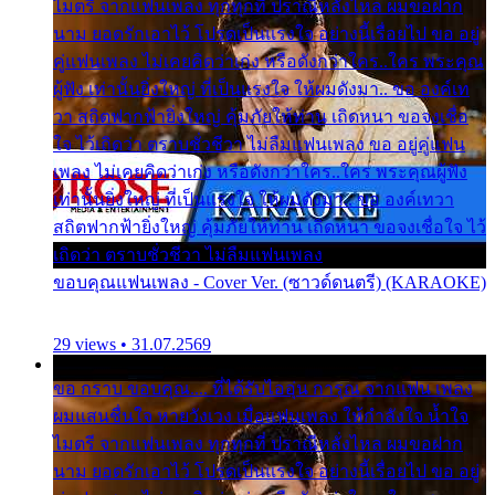
ไมตรี จากแฟนเพลง ทุกทุกที่ ปราณีหลั่งไหล ผมขอฝาก
นาม ยอดรักเอาไว้ โปรดเป็นแรงใจ อย่างนี้เรื่อยไป ขอ อยู่
คู่แฟนเพลง ไม่เคยคิดว่าเก่ง หรือดังกว่าใคร..ใคร พระคุณ
ผู้ฟัง เท่านั้นยิ่งใหญ่ ที่เป็นแรงใจ ให้ผมดังมา.. ขอ องค์เท
วา สถิตฟากฟ้ายิ่งใหญ่ คุ้มภัยให้ท่าน เถิดหนา ขอจงเชื่อ
ใจ ไว้เถิดว่า ตราบชั่วชีวา ไม่ลืมแฟนเพลง ขอ อยู่คู่แฟน
เพลง ไม่เคยคิดว่าเก่ง หรือดังกว่าใคร..ใคร พระคุณผู้ฟัง
เท่านั้นยิ่งใหญ่ ที่เป็นแรงใจ ให้ผมดังมา.. ขอ องค์เทวา
สถิตฟากฟ้ายิ่งใหญ่ คุ้มภัยให้ท่าน เถิดหนา ขอจงเชื่อใจ ไว้
เถิดว่า ตราบชั่วชีวา ไม่ลืมแฟนเพลง
ขอบคุณแฟนเพลง - Cover Ver. (ซาวด์ดนตรี) (KARAOKE)
29 views • 31.07.2569
ขอ กราบ ขอบคุณ.... ที่ได้รับไออุ่น การุณ จากแฟน เพลง
ผมแสนชื่นใจ หายวังเวง เมื่อแฟนเพลง ให้กำลังใจ น้ำใจ
ไมตรี จากแฟนเพลง ทุกทุกที่ ปราณีหลั่งไหล ผมขอฝาก
นาม ยอดรักเอาไว้ โปรดเป็นแรงใจ อย่างนี้เรื่อยไป ขอ อยู่