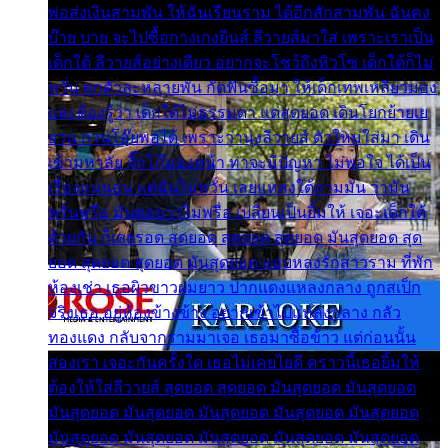
พ่อส่งเงินสามพัน ให้ฉันเรียนราม ได้อีกสักสามพัน ฉันคง
บ๊าย บาย จะไปซื้อกางเกงยีนส์ ลีวายส์มาใส่ เพราะเราเป็น
เด็กใต้ ลีวายส์อย่างเดียว อยากจะโชว์ถึงหิวโซ เด็กใต้ก็ไม่
หวั่น ตกตัวละหลายพัน กัดฟันซื้อมา ให้เด็กเทพเหลียวมอง
และต้องรู้ว่า เด็กใต้ไม่ธรรมดา แต่สุดยอด เดินโยกย้ายเย
ยวน กวนโอ๊ยพอได้ เพราะว่านุ่งลีวายส์ ตัวใหม่ใส่มา เดิน
เข้ามหาลัย จิ๊กโก๊มองหน้า ท่าจะมีปัญหา ไม่พอใจ ได้เป็น
เรื่องแน่นอน แต่ฉันไม่หวั่น เลยแหลงใต้ถามมัน ว่ามัน
พรั่นพรือ มันตอบว่าไม่พรื่อ เปลี่ยนเป็นยิ้มให้ เจอะเด็กใต้
ด้วยกัน ก็เลยรอด สุดยอด สุดยอด สุดยอด มันสุดยอด สุด
ยอด สุดยอด สุดยอด มันสุดยอด แอบหลงรักสาวราม ที่พัก
ห้องเช่า เธอผิวขาวผมยาว ปากแดงแหลงกลาง ถูกสเป็ก
จริงเธอ อยู่ห้องข้างข้าง อยากเข้าไปแหลงกลาง กลัว
ทองแดง กลับจากรามมาเจอ เธอมาซื้อข้าว แต่ก่อนนั้น
สองเรา เจอะกันครั้งใด เธอไม่เคยไยดี คราวนี้เธอยิ้มให้
ต้องให้ใส่ลีวายส์ สุดยอด สุดยอด มันสุดยอด มันสุดยอด
มันสุดยอด มันสุดยอด มันสุดยอด มันสุดยอด มันสุดยอด
มันสุดยอด มันสุดยอด มันสุดยอด มันสุดยอด มันสุดยอด