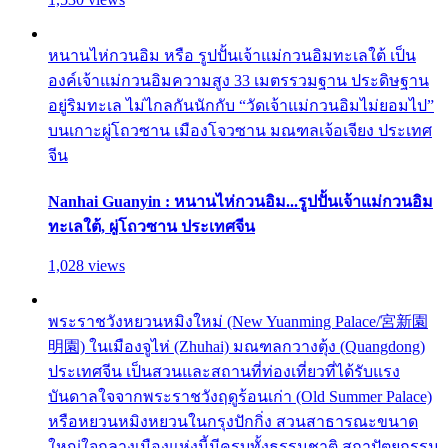
หนานไห่กวนอิม หรือ รูปปั้นเจ้าแม่กวนอิมทะเลใต้ เป็น
องค์เจ้าแม่กวนอิมความสูง 33 เมตรรวมฐาน ประดิษฐาน
อยู่ริมทะเล ไม่ไกลกันนักกับ “วัดเจ้าแม่กวนอิมไม่ยอมไป”
บนเกาะผู่โถวซาน เมืองโจวซาน มณฑลเจ้อเจียง ประเทศ
จีน
Nanhai Guanyin : หนานไห่กวนอิม...รูปปั้นเจ้าแม่กวนอิม
ทะเลใต้, ผู่โถวซาน ประเทศจีน
1,028 views
พระราชวังหยวนหมิงใหม่ (New Yuanming Palace/宮新園
明園) ในเมืองจูไห่ (Zhuhai) มณฑลกวางตุ้ง (Quangdong)
ประเทศจีน เป็นสวนและสถานที่ท่องเที่ยวที่ได้รับแรง
บันดาลใจจากพระราชวังฤดูร้อนเก่า (Old Summer Palace)
หรือหยวนหมิงหยวนในกรุงปักกิ่ง สวนสาธารณะขนาด
ใหญ่ใจกลางเมืองแห่งนี้มีครบทั้งธรรมชาติ สถาปัตยกรรม