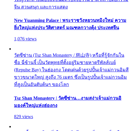
จีน สวนสนุก และการแสดง
New Yuanming Palace | พระราชวังหยวนหมิงใหม่ ความ
ยิ่งใหญ่แห่งประวัติศาสตร์ มณฑลกวางตุ้ง ประเทศจีน
1,076 views
วัดซีซ่าน (Tsz Shan Monastery / 慈山寺) หรือที่รู้จักกันใน
ชื่อ ฉี่ซ้านจี๋ เป็นวัดพุทธที่ตั้งอยู่ริมชายหาดรีพัลส์เบย์
(Repulse Bay) ในฮ่องกง โดดเด่นด้วยรูปปั้นเจ้าแม่กวนอิมสี
ขาวขนาดใหญ่ สูงถึง 76 เมตร ซึ่งเป็นรูปปั้นเจ้าแม่กวนอิม
ที่สูงเป็นอันดับต้นๆ ของโลก
Tsz Shan Monastery | วัดซีซ่าน…งามสง่าเจ้าแม่กวนอิ
มองค์ใหญ่แห่งฮ่องกง
829 views