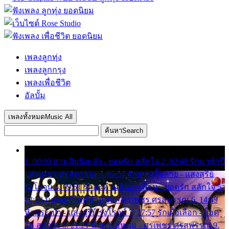
เพลงลูกทุ่ง
เพลงลูกกรุง
เพลงเพื่อชีวิต
อัลบั้ม
เพลงทั้งหมด
Music All
ค้นหา
Search
1. 00:00 สามสิบยังแจ๋ว - ยอดรัก สลักใจ 2. 02:49 รักมาห้าปี
- ศรเพชร ศรสุพรรณ 3. 05:57 รักสาวเสื้อลาย - แสงสุรีย์
รุ่งโรจน์ 4. 09:51 รักสะท้านดินสะเทือน - ยอดรัก สลักใจ 5.
12:23 มอเตอร์ไซค์ทำหล่น - ศรเพชร ศรสุพรรณ 6. 14:49
หิ้วกระเป๋า - แสงสุรีย์ รุ่งโรจน์ 7. 17:57 รักเผื่อเลือก - ยอด
รัก สลักใจ 8. 21:21 น้ำตาไอ้หนุ่ม - ศรเพชร ศรสุพรรณ 9.