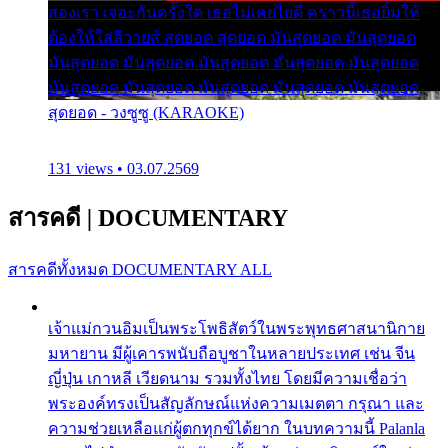
สองเรา เจอะกันครั้งใด เธอไม่เคยไยดี คราวนี้เธอยิ้มให้
ต้องให้ใส่ลีวายส์ สุดยอด สุดยอด มันสุดยอด มันสุดยอด
มันสุดยอด มันสุดยอด มันสุดยอด มันสุดยอด มันสุดยอด
มันสุดยอด มันสุดยอด มันสุดยอด มันสุดยอด มันสุดยอด
สุดยอด - วงซูซู (KARAOKE)
131 views • 03.07.2569
สารคดี
|
DOCUMENTARY
สารคดีทั้งหมด
DOCUMENTARY ALL
เจ้าแม่กวนอิมเป็นพระโพธิสัตว์ในพระพุทธศาสนานิกาย
มหายาน มีผู้เคารพนับถือบูชาในหลายประเทศ เช่น จีน
ญี่ปุ่น เกาหลี เวียดนาม รวมทั้งไทย โดยมีความเชื่อว่า
พระองค์ทรงเป็นสัญลักษณ์แห่งความเมตตา กรุณา และ
ความช่วยเหลือแก่ผู้ตกทุกข์ได้ยาก ในบทความนี้ Palanla