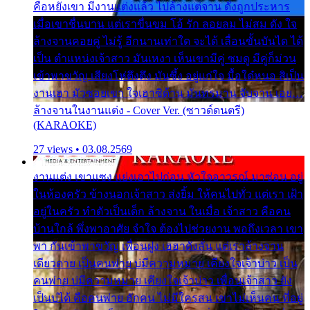
คือหยังเขา มีงานแต่งแล้ว ไปล้างแต่จาน ดั่งถูกประหาร
เมื่อเขาชื่นบาน แต่เราขื่นขม โอ้ รัก ลอยลม ไม่สม ดัง ใจ
ล้างจานคอยคู่ ไม่รู้ อีกนานเท่าใด จะได้ เลื่อนขั้นบันได ได้
เป็น ตำแหน่งเจ้าสาว มันเหงา เห็นเขามีคู่ ซมดู มีคู่ก็ม่วน
เข้าพาขวัญ เสียงโห่ตึงตึง มันซึ้ง อยู่แก่ใจ มื้อใด๋หนอ สิเป็น
งานเฮา มัวซอยเขา ใจเฮาซิด้าน มันทรมาน จับจาน เอย…
ล้างจานในงานแต่ง - Cover Ver. (ซาวด์ดนตรี)
(KARAOKE)
27 views • 03.08.2569
งานแต่ง เขาแซง แย่งเอาไปก่อน หัวใจอาวรณ์ มาซ่อน อยู่
ในห้องครัว ข้างนอกเจ้าสาว ส่งยิ้ม ให้คนไปทั่ว แต่เรา เฝ้า
อยู่ในครัว ทำตัวเป็นเด็ก ล้างจาน ในเมื่อ เจ้าสาว คือคน
บ้านใกล้ พึ่งพาอาศัย จำใจ ต้องไปช่วยงาน พอถึงเวลา เขา
พา กันเข้าพาขวัญ เพื่อนฝูง เฮฮาดังลั่น แต่เราล้างจาน
เดียวดาย เป็นคนพ่าย บ่มีความหมาย เคียงใจเจ้าบ่าว เป็น
คนพ่าย บ่มีความหมาย เคียงใจเจ้าบ่าว เพื่อนเจ้าสาว ยัง
เป็นบ่ได้ คือคนพ่าย ฮักคน ไม่มีใครสน เขาไม่เห็นคน ที่อยู่