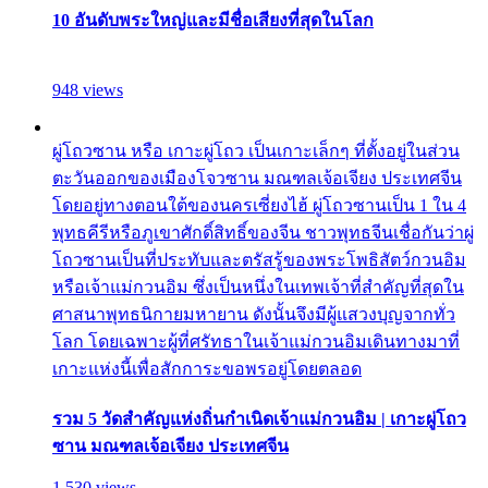
10 อันดับพระใหญ่และมีชื่อเสียงที่สุดในโลก
948 views
ผู่โถวซาน หรือ เกาะผู่โถว เป็นเกาะเล็กๆ ที่ตั้งอยู่ในส่วน
ตะวันออกของเมืองโจวซาน มณฑลเจ้อเจียง ประเทศจีน
โดยอยู่ทางตอนใต้ของนครเซี่ยงไฮ้ ผู่โถวซานเป็น 1 ใน 4
พุทธคีรีหรือภูเขาศักดิ์สิทธิ์ของจีน ชาวพุทธจีนเชื่อกันว่าผู่
โถวซานเป็นที่ประทับและตรัสรู้ของพระโพธิสัตว์กวนอิม
หรือเจ้าแม่กวนอิม ซึ่งเป็นหนึ่งในเทพเจ้าที่สำคัญที่สุดใน
ศาสนาพุทธนิกายมหายาน ดังนั้นจึงมีผู้แสวงบุญจากทั่ว
โลก โดยเฉพาะผู้ที่ศรัทธาในเจ้าแม่กวนอิมเดินทางมาที่
เกาะแห่งนี้เพื่อสักการะขอพรอยู่โดยตลอด
รวม 5 วัดสำคัญแห่งถิ่นกำเนิดเจ้าแม่กวนอิม | เกาะผู่โถว
ซาน มณฑลเจ้อเจียง ประเทศจีน
1,530 views