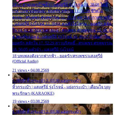
24:27 สามเณรกำพร้า - แสงสุรีย์ รุ่งโรจน์ 10. 28:08 ไม่มี
เวลาไปหาเมียน้อย - ยอดรัก สลักใจ 11. 31:29 ชีวิตไอ้
ธรรม - ศรเพชร ศรสุพรรณ 12. 35:26 ทหารอากาศขาดรัก
- แสงสุรีย์ รุ่งโรจน์ 13. 39:01 คนหัวใจโทรม - ยอดรัก สลัก
ใจ 14. 42:49 ไอ้หวังตายแน่ - ศรเพชร ศรสุพรรณ 15. 46:35
ธาตุแท้ของเธอ - แสงสุรีย์ รุ่งโรจน์ 16. 49:57 กำนันกำใน -
ยอดรัก สลักใจ 17. 52:29 สาวบริสุทธิ์ - ศรเพชร ศรสุพรรณ
18. 56:05 แต๋วจ๋า - แสงสุรีย์ รุ่งโรจน์
18 บทเพลงดังจากฟากฟ้า - ยอดรัก/ศรเพชร/แสงสุรีย์
(Official Audio)
21 views • 04.08.2569
1. 00:00 หิ้วกระเป๋า 2. 03:30 แย่งกระเป๋า
หิ้วกระเป๋า | แสงสุรีย์ รุ่งโรจน์ - แย่งกระเป๋า | เตือนใจ บุญ
พระรักษา (KARAOKE)
19 views • 03.08.2569
1. 00:00 หิ้วกระเป๋า 2. 03:30 แย่งกระเป๋า