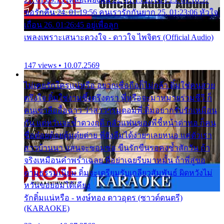
ขอรักคืน 24. 01:19:56 คนเรารักกันยาก 25. 01:23:06 หัวใจ
เถื่อน 26. 01:26:45 อยู่เพื่อลูก
เพลงเพราะเสนาะดวงใจ - ดาวใจ ไพจิตร (Official Audio)
147 views • 10.07.2569
ไม่เคยรักใครแน่หรือ อยากเชื่อถือก็ไม่กล้า ติ๋มใช่คนสวย
ตรึงใจ ติ๋มใช่งามซึ้งตรึงตรา พี่หรือจะมาหมายร่วมชีวี ก็
คนเขาลืออื้อฉาว ว่าสาวๆรุมตอมพี่ ติ๋มอยากรับรักเหมือน
กัน แต่หวั่นจะช้ำดวงฤดี กลัวแฟนของพี่ชี้หน้าด่าทอ ก็คน
ชื่อต๋อยต้อยตุ้มตุ๋ยต่าย พี่ยังลืมได้ง่ายๆเลยหนอ แค่ตัวเรา
สาวบ้านนา แสนจะซอมซ่อ ขืนรักขืนรอคงช้ำสักวัน ถ้า
จริงเหมือนคำพร่ำเฉลย พี่อย่าเฉยรีบมาหมั้น ถ้าพี่สู่ขอ
ตามธรรมเนียม ติ๋มจะเตรียมรับเกลียวสัมพันธ์ ผิดหวังไม่
หวั่นขอยอมได้เคียง
รักติ๋มแน่หรือ - หงษ์ทอง ดาวอุดร (ซาวด์ดนตรี)
(KARAOKE)