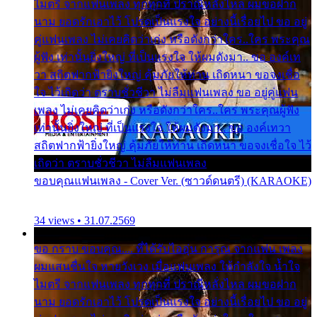
ไมตรี จากแฟนเพลง ทุกทุกที่ ปราณีหลั่งไหล ผมขอฝาก
นาม ยอดรักเอาไว้ โปรดเป็นแรงใจ อย่างนี้เรื่อยไป ขอ อยู่
คู่แฟนเพลง ไม่เคยคิดว่าเก่ง หรือดังกว่าใคร..ใคร พระคุณ
ผู้ฟัง เท่านั้นยิ่งใหญ่ ที่เป็นแรงใจ ให้ผมดังมา.. ขอ องค์เท
วา สถิตฟากฟ้ายิ่งใหญ่ คุ้มภัยให้ท่าน เถิดหนา ขอจงเชื่อ
ใจ ไว้เถิดว่า ตราบชั่วชีวา ไม่ลืมแฟนเพลง ขอ อยู่คู่แฟน
เพลง ไม่เคยคิดว่าเก่ง หรือดังกว่าใคร..ใคร พระคุณผู้ฟัง
เท่านั้นยิ่งใหญ่ ที่เป็นแรงใจ ให้ผมดังมา.. ขอ องค์เทวา
สถิตฟากฟ้ายิ่งใหญ่ คุ้มภัยให้ท่าน เถิดหนา ขอจงเชื่อใจ ไว้
เถิดว่า ตราบชั่วชีวา ไม่ลืมแฟนเพลง
ขอบคุณแฟนเพลง - Cover Ver. (ซาวด์ดนตรี) (KARAOKE)
34 views • 31.07.2569
ขอ กราบ ขอบคุณ.... ที่ได้รับไออุ่น การุณ จากแฟน เพลง
ผมแสนชื่นใจ หายวังเวง เมื่อแฟนเพลง ให้กำลังใจ น้ำใจ
ไมตรี จากแฟนเพลง ทุกทุกที่ ปราณีหลั่งไหล ผมขอฝาก
นาม ยอดรักเอาไว้ โปรดเป็นแรงใจ อย่างนี้เรื่อยไป ขอ อยู่