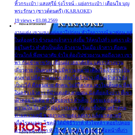
หิ้วกระเป๋า | แสงสุรีย์ รุ่งโรจน์ - แย่งกระเป๋า | เตือนใจ บุญ
พระรักษา (ซาวด์ดนตรี) (KARAOKE)
19 views • 03.08.2569
งานแต่ง เขาแซง แย่งเอาไปก่อน หัวใจอาวรณ์ มาซ่อน อยู่
ในห้องครัว ข้างนอกเจ้าสาว ส่งยิ้ม ให้คนไปทั่ว แต่เรา เฝ้า
อยู่ในครัว ทำตัวเป็นเด็ก ล้างจาน ในเมื่อ เจ้าสาว คือคน
บ้านใกล้ พึ่งพาอาศัย จำใจ ต้องไปช่วยงาน พอถึงเวลา เขา
พา กันเข้าพาขวัญ เพื่อนฝูง เฮฮาดังลั่น แต่เราล้างจาน
เดียวดาย เป็นคนพ่าย บ่มีความหมาย เคียงใจเจ้าบ่าว เป็น
คนพ่าย บ่มีความหมาย เคียงใจเจ้าบ่าว เพื่อนเจ้าสาว ยัง
เป็นบ่ได้ คือคนพ่าย ฮักคน ไม่มีใครสน เขาไม่เห็นคน ที่อยู่
ในครัว เจ้าสาว ก็มัวแต่งตัว สวยเด่น นั่งเคียงเจ้าบ่าว ที่เขา
เฝ้าคอย ใจเต้น หัวใจของเรา ลำเค็ญ ใครจะมองเห็น
ความใน ใจ เศร้า มันร้าวระบม ต้องมาขื่นขม เศร้าตรม
ท่ามความสุขี ช่วยงานเขาแต่ง แต่เรา แล้งมาหลายปี
เมื่อไรหนอจะ โชคดี ได้มีพิธีวิวาห์ หัวใจหล้า คอยไปคอย
มา คือหน้าที่เก่า หัวใจหล้า คอยไปคอยมา คือหน้าที่เก่า