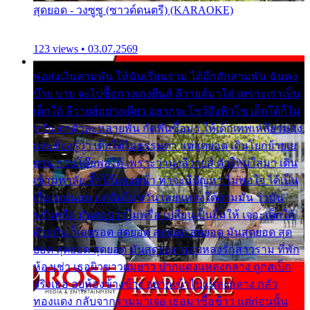
สุดยอด - วงซูซู (ซาวด์ดนตรี) (KARAOKE)
123 views • 03.07.2569
พ่อส่งเงินสามพัน ให้ฉันเรียนราม ได้อีกสักสามพัน ฉันคง
บ๊าย บาย จะไปซื้อกางเกงยีนส์ ลีวายส์มาใส่ เพราะเราเป็น
เด็กใต้ ลีวายส์อย่างเดียว อยากจะโชว์ถึงหิวโซ เด็กใต้ก็ไม่
หวั่น ตกตัวละหลายพัน กัดฟันซื้อมา ให้เด็กเทพเหลียวมอง
และต้องรู้ว่า เด็กใต้ไม่ธรรมดา แต่สุดยอด เดินโยกย้ายเย
ยวน กวนโอ๊ยพอได้ เพราะว่านุ่งลีวายส์ ตัวใหม่ใส่มา เดิน
เข้ามหาลัย จิ๊กโก๊มองหน้า ท่าจะมีปัญหา ไม่พอใจ ได้เป็น
เรื่องแน่นอน แต่ฉันไม่หวั่น เลยแหลงใต้ถามมัน ว่ามัน
พรั่นพรือ มันตอบว่าไม่พรื่อ เปลี่ยนเป็นยิ้มให้ เจอะเด็กใต้
ด้วยกัน ก็เลยรอด สุดยอด สุดยอด สุดยอด มันสุดยอด สุด
ยอด สุดยอด สุดยอด มันสุดยอด แอบหลงรักสาวราม ที่พัก
ห้องเช่า เธอผิวขาวผมยาว ปากแดงแหลงกลาง ถูกสเป็ก
จริงเธอ อยู่ห้องข้างข้าง อยากเข้าไปแหลงกลาง กลัว
ทองแดง กลับจากรามมาเจอ เธอมาซื้อข้าว แต่ก่อนนั้น