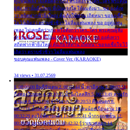
คู่แฟนเพลง ไม่เคยคิดว่าเก่ง หรือดังกว่าใคร..ใคร พระคุณ
ผู้ฟัง เท่านั้นยิ่งใหญ่ ที่เป็นแรงใจ ให้ผมดังมา.. ขอ องค์เท
วา สถิตฟากฟ้ายิ่งใหญ่ คุ้มภัยให้ท่าน เถิดหนา ขอจงเชื่อ
ใจ ไว้เถิดว่า ตราบชั่วชีวา ไม่ลืมแฟนเพลง ขอ อยู่คู่แฟน
เพลง ไม่เคยคิดว่าเก่ง หรือดังกว่าใคร..ใคร พระคุณผู้ฟัง
เท่านั้นยิ่งใหญ่ ที่เป็นแรงใจ ให้ผมดังมา.. ขอ องค์เทวา
สถิตฟากฟ้ายิ่งใหญ่ คุ้มภัยให้ท่าน เถิดหนา ขอจงเชื่อใจ ไว้
เถิดว่า ตราบชั่วชีวา ไม่ลืมแฟนเพลง
ขอบคุณแฟนเพลง - Cover Ver. (KARAOKE)
34 views • 31.07.2569
1. 00:00:00 ยินดีรับเดน 2. 00:03:44 น้ำตาอีสาน 3. 00:07:51
กิ่งทองใบหยก 4. 00:10:35 น้ำนิ่งไหลลึก 5. 00:13:49 ลานรัก
ลานเท 6. 00:17:06 จำใจจาก 7. 00:20:53 คืนฝนตก 8.
00:25:16 น้ำลงเดือนยี่ 9. 00:28:47 โสนน้อยเรือนงาม 10.
00:32:29 ตอไม้ที่ตายแล้ว 11. 00:35:41 น้ำกรดแช่เย็น 12.
00:39:08 อยากฟังซ้ำ 13. 00:42:32 รู้ว่าเขาหลอก 14.