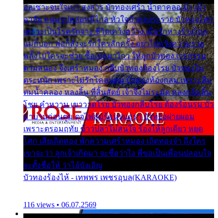
ออเซาะจนใจเบา สงสาร บัวทองเศร้า น้ำตาคลอเบ้า เฝ้า
อาลัย หนุ่มรูปหล่อหนีไกล หัวใจบัวทองระรวย บัวทองโศก
เพราะเป็นโรครักจาง ชีวิตเคว้งคว้าง เมื่อรักห่างร้างไกล
แม่ก็บอก พ่อก็สั่งจะรักใครสักครั้ง อย่าไปหวังความรวย
พลั้งไปใครจะช่วย ซื้อเปลมาไกว ให้ลูกบัวทอง เวรกรรม
ตามสนอง จึงเศร้าหมอง กลีบบัวทองต้องโรย บัวทองไม่
ตระหนัก เพราะไม่รักโคลนตม บัวทองท้องกลม เพราะลืม
ตมน้ำคลอง หลงลิ้น ที่สิ้นสัตย์ เจ้าจึงไม่ระมัด หลงกลิ่นลิ้น
โชย คำหวาน เขาวาดโรย บัวทองกลีบโรย ต้องร้อนรุม บัว
มาบานก่อนตูม ดุจไฟสุมร้อนรุมอุรา บัวทองผ่ายผอม
เพราะตรอมฤทัย ข้าวปลาไม่สนใจ ร้องไห้ลูกเดียว หยุด
โศก เสียเถิดทอง พักความเศร้าหมอง เถิดทองจ๋า ถึงใคร
เขาจะว่า ลูกเจ้าเกิดมา จะชื่อว่าไง พี่ขอเป็นเพื่อนปลอบใจ
จะตั้งชื่อให้ ว่าไอ้บังเอิญ
บัวทองร้องไห้ - เทพพร เพชรอุบล(KARAOKE)
116 views • 06.07.2569