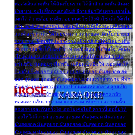
พ่อส่งเงินสามพัน ให้ฉันเรียนราม ได้อีกสักสามพัน ฉันคง
บ๊าย บาย จะไปซื้อกางเกงยีนส์ ลีวายส์มาใส่ เพราะเราเป็น
เด็กใต้ ลีวายส์อย่างเดียว อยากจะโชว์ถึงหิวโซ เด็กใต้ก็ไม่
หวั่น ตกตัวละหลายพัน กัดฟันซื้อมา ให้เด็กเทพเหลียวมอง
และต้องรู้ว่า เด็กใต้ไม่ธรรมดา แต่สุดยอด เดินโยกย้ายเย
ยวน กวนโอ๊ยพอได้ เพราะว่านุ่งลีวายส์ ตัวใหม่ใส่มา เดิน
เข้ามหาลัย จิ๊กโก๊มองหน้า ท่าจะมีปัญหา ไม่พอใจ ได้เป็น
เรื่องแน่นอน แต่ฉันไม่หวั่น เลยแหลงใต้ถามมัน ว่ามัน
พรั่นพรือ มันตอบว่าไม่พรื่อ เปลี่ยนเป็นยิ้มให้ เจอะเด็กใต้
ด้วยกัน ก็เลยรอด สุดยอด สุดยอด สุดยอด มันสุดยอด สุด
ยอด สุดยอด สุดยอด มันสุดยอด แอบหลงรักสาวราม ที่พัก
ห้องเช่า เธอผิวขาวผมยาว ปากแดงแหลงกลาง ถูกสเป็ก
จริงเธอ อยู่ห้องข้างข้าง อยากเข้าไปแหลงกลาง กลัว
ทองแดง กลับจากรามมาเจอ เธอมาซื้อข้าว แต่ก่อนนั้น
สองเรา เจอะกันครั้งใด เธอไม่เคยไยดี คราวนี้เธอยิ้มให้
ต้องให้ใส่ลีวายส์ สุดยอด สุดยอด มันสุดยอด มันสุดยอด
มันสุดยอด มันสุดยอด มันสุดยอด มันสุดยอด มันสุดยอด
มันสุดยอด มันสุดยอด มันสุดยอด มันสุดยอด มันสุดยอด