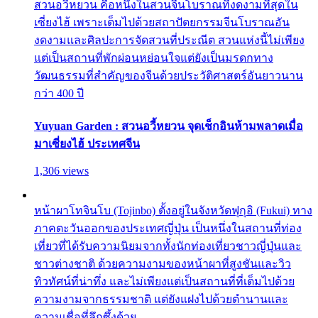
สวนอวี้หยวน คือหนึ่งในสวนจีนโบราณที่งดงามที่สุดใน
เซี่ยงไฮ้ เพราะเต็มไปด้วยสถาปัตยกรรมจีนโบราณอัน
งดงามและศิลปะการจัดสวนที่ประณีต สวนแห่งนี้ไม่เพียง
แต่เป็นสถานที่พักผ่อนหย่อนใจแต่ยังเป็นมรดกทาง
วัฒนธรรมที่สำคัญของจีนด้วยประวัติศาสตร์อันยาวนาน
กว่า 400 ปี
Yuyuan Garden : สวนอวี้หยวน จุดเช็กอินห้ามพลาดเมื่อ
มาเซี่ยงไฮ้ ประเทศจีน
1,306 views
หน้าผาโทจินโบ (Tojinbo) ตั้งอยู่ในจังหวัดฟุกุอิ (Fukui) ทาง
ภาคตะวันออกของประเทศญี่ปุ่น เป็นหนึ่งในสถานที่ท่อง
เที่ยวที่ได้รับความนิยมจากทั้งนักท่องเที่ยวชาวญี่ปุ่นและ
ชาวต่างชาติ ด้วยความงามของหน้าผาที่สูงชันและวิว
ทิวทัศน์ที่น่าทึ่ง และไม่เพียงแต่เป็นสถานที่ที่เต็มไปด้วย
ความงามจากธรรมชาติ แต่ยังแฝงไปด้วยตำนานและ
ความเชื่อที่ลึกซึ้งด้วย