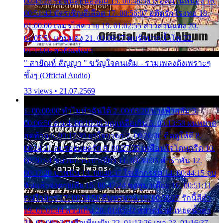
00:45:25 รอหน่อยน้องติ๋ม 15. 00:48:56 เรือล่มในหนอง 16.
00:51:43 บัตรเชิญสีเลือด 17. 00:56:07 อดีตรักโรงทอ 18.
01:00:00 เขมรไล่ควาย 19. 01:02:55 สาวสวนแตง 20.
01:05:51 แอบมอง 21. 01:09:27 พบรักปากน้ำโพ 22.
01:13:06 สายัณห์เมา
" สายัณห์ สัญญา " ขวัญใจคนเดิม - รวมเพลงดังเพราะๆ
ซึ้งๆ (Official Audio)
33 views • 21.07.2569
1. 00:00:00 ทำไมทำฉันได้ 2. 00:03:20 นางฟ้าสลัม 3.
00:06:50 คน 4. 00:10:36 บุญเหลือเกิน 5. 00:13:58 ฝนหยาด
สุดท้าย 6. 00:17:30 ยาใจยาจก 7. 00:20:30 คิดดูให้ดี 8.
00:24:21 ลบรอยแผลรัก 9. 00:27:35 เหมือนใจโดนกรีด 10.
00:30:54 ขบวนการเปาเปียว 11. 00:34:05 คำรำพัน 12.
00:37:20 ปาหนัน 13. 00:40:37 ใจเจ้ากรรม 14. 00:44:15 จูบ
ฉันแล้วจงตายเสีย 15. 00:47:24 ขอสูมาเต๊อะ 16. 00:51:11
คนใจมาร 17. 00:54:50 คืนทรมาน 18. 00:58:25 รักนี้สีดำ
19. 01:01:44 ส่วนเกิน 20. 01:05:42 หยาดน้ำฝนหยดน้ำตา
21. 01:09:13 เหลือเพียงฝัน 22. 01:13:26 เขา 23. 01:16:37