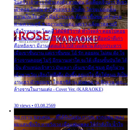
ในครัว เจ้าสาว ก็มัวแต่งตัว สวยเด่น นั่งเคียงเจ้าบ่าว ที่เขา
เฝ้าคอย ใจเต้น หัวใจของเรา ลำเค็ญ ใครจะมองเห็น
ความใน ใจ เศร้า มันร้าวระบม ต้องมาขื่นขม เศร้าตรม
ท่ามความสุขี ช่วยงานเขาแต่ง แต่เรา แล้งมาหลายปี
เมื่อไรหนอจะ โชคดี ได้มีพิธีวิวาห์ หัวใจหล้า คอยไปคอย
มา คือหน้าที่เก่า หัวใจหล้า คอยไปคอยมา คือหน้าที่เก่า
คือหยังเขา มีงานแต่งแล้ว ไปล้างแต่จาน ดั่งถูกประหาร
เมื่อเขาชื่นบาน แต่เราขื่นขม โอ้ รัก ลอยลม ไม่สม ดัง ใจ
ล้างจานคอยคู่ ไม่รู้ อีกนานเท่าใด จะได้ เลื่อนขั้นบันได ได้
เป็น ตำแหน่งเจ้าสาว มันเหงา เห็นเขามีคู่ ซมดู มีคู่ก็ม่วน
เข้าพาขวัญ เสียงโห่ตึงตึง มันซึ้ง อยู่แก่ใจ มื้อใด๋หนอ สิเป็น
งานเฮา มัวซอยเขา ใจเฮาซิด้าน มันทรมาน จับจาน เอย…
ล้างจานในงานแต่ง - Cover Ver. (KARAOKE)
30 views • 03.08.2569
ขอ กราบ ขอบคุณ.... ที่ได้รับไออุ่น การุณ จากแฟน เพลง
ผมแสนชื่นใจ หายวังเวง เมื่อแฟนเพลง ให้กำลังใจ น้ำใจ