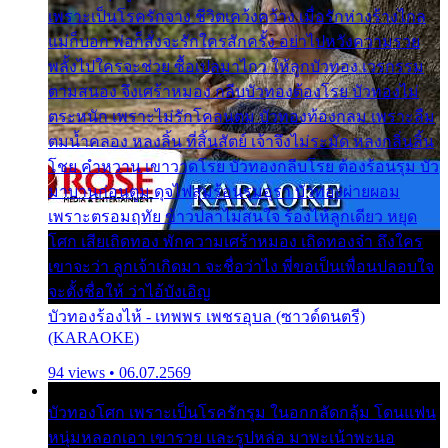
เพราะเป็นโรครักจาง ชีวิตเคว้งคว้าง เมื่อรักห่างร้างไกล
แม่ก็บอก พ่อก็สั่งจะรักใครสักครั้ง อย่าไปหวังความรวย
พลั้งไปใครจะช่วย ซื้อเปลมาไกว ให้ลูกบัวทอง เวรกรรม
ตามสนอง จึงเศร้าหมอง กลีบบัวทองต้องโรย บัวทองไม่
ตระหนัก เพราะไม่รักโคลนตม บัวทองท้องกลม เพราะลืม
ตมน้ำคลอง หลงลิ้น ที่สิ้นสัตย์ เจ้าจึงไม่ระมัด หลงกลิ่นลิ้น
โชย คำหวาน เขาวาดโรย บัวทองกลีบโรย ต้องร้อนรุม บัว
มาบานก่อนตูม ดุจไฟสุมร้อนรุมอุรา บัวทองผ่ายผอม
เพราะตรอมฤทัย ข้าวปลาไม่สนใจ ร้องไห้ลูกเดียว หยุด
โศก เสียเถิดทอง พักความเศร้าหมอง เถิดทองจ๋า ถึงใคร
เขาจะว่า ลูกเจ้าเกิดมา จะชื่อว่าไง พี่ขอเป็นเพื่อนปลอบใจ
จะตั้งชื่อให้ ว่าไอ้บังเอิญ
บัวทองร้องไห้ - เทพพร เพชรอุบล (ซาวด์ดนตรี)
(KARAOKE)
94 views • 06.07.2569
บัวทองโศก เพราะเป็นโรครักรุม ในอกกลัดกลุ้ม โดนแฟน
หนุ่มหลอกเอา เขารวย และรูปหล่อ มาพะเน้าพะนอ