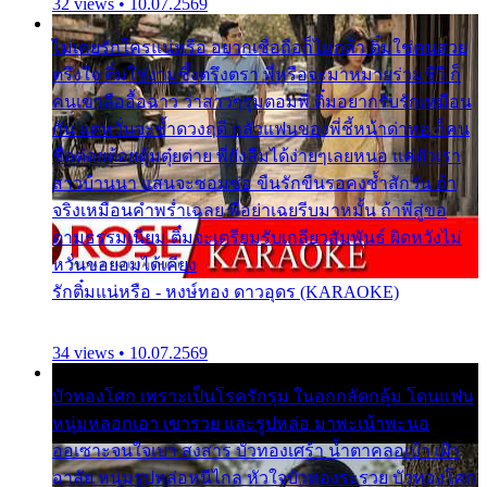
32 views • 10.07.2569
ไม่เคยรักใครแน่หรือ อยากเชื่อถือก็ไม่กล้า ติ๋มใช่คนสวย
ตรึงใจ ติ๋มใช่งามซึ้งตรึงตรา พี่หรือจะมาหมายร่วมชีวี ก็
คนเขาลืออื้อฉาว ว่าสาวๆรุมตอมพี่ ติ๋มอยากรับรักเหมือน
กัน แต่หวั่นจะช้ำดวงฤดี กลัวแฟนของพี่ชี้หน้าด่าทอ ก็คน
ชื่อต๋อยต้อยตุ้มตุ๋ยต่าย พี่ยังลืมได้ง่ายๆเลยหนอ แค่ตัวเรา
สาวบ้านนา แสนจะซอมซ่อ ขืนรักขืนรอคงช้ำสักวัน ถ้า
จริงเหมือนคำพร่ำเฉลย พี่อย่าเฉยรีบมาหมั้น ถ้าพี่สู่ขอ
ตามธรรมเนียม ติ๋มจะเตรียมรับเกลียวสัมพันธ์ ผิดหวังไม่
หวั่นขอยอมได้เคียง
รักติ๋มแน่หรือ - หงษ์ทอง ดาวอุดร (KARAOKE)
34 views • 10.07.2569
บัวทองโศก เพราะเป็นโรครักรุม ในอกกลัดกลุ้ม โดนแฟน
หนุ่มหลอกเอา เขารวย และรูปหล่อ มาพะเน้าพะนอ
ออเซาะจนใจเบา สงสาร บัวทองเศร้า น้ำตาคลอเบ้า เฝ้า
อาลัย หนุ่มรูปหล่อหนีไกล หัวใจบัวทองระรวย บัวทองโศก