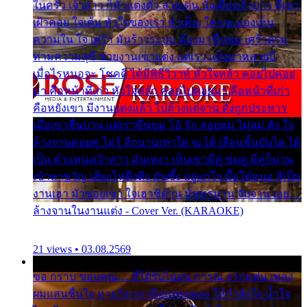
ในครัว เจ้าสาว ก็มัวแต่งตัว สวยเด่น นั่งเคียงเจ้าบ่าว ที่เขา
เฝ้าคอย ใจเต้น หัวใจของเรา ลำเค็ญ ใครจะมองเห็น
ความใน ใจ เศร้า มันร้าวระบม ต้องมาขื่นขม เศร้าตรม
ท่ามความสุขี ช่วยงานเขาแต่ง แต่เรา แล้งมาหลายปี
เมื่อไรหนอจะ โชคดี ได้มีพิธีวิวาห์ หัวใจหล้า คอยไปคอย
มา คือหน้าที่เก่า หัวใจหล้า คอยไปคอยมา คือหน้าที่เก่า
คือหยังเขา มีงานแต่งแล้ว ไปล้างแต่จาน ดั่งถูกประหาร
เมื่อเขาชื่นบาน แต่เราขื่นขม โอ้ รัก ลอยลม ไม่สม ดัง ใจ
ล้างจานคอยคู่ ไม่รู้ อีกนานเท่าใด จะได้ เลื่อนขั้นบันได ได้
เป็น ตำแหน่งเจ้าสาว มันเหงา เห็นเขามีคู่ ซมดู มีคู่ก็ม่วน
เข้าพาขวัญ เสียงโห่ตึงตึง มันซึ้ง อยู่แก่ใจ มื้อใด๋หนอ สิเป็น
งานเฮา มัวซอยเขา ใจเฮาซิด้าน มันทรมาน จับจาน เอย…
ล้างจานในงานแต่ง - Cover Ver. (KARAOKE)
21 views • 03.08.2569
ขอ กราบ ขอบคุณ.... ที่ได้รับไออุ่น การุณ จากแฟน เพลง
ผมแสนชื่นใจ หายวังเวง เมื่อแฟนเพลง ให้กำลังใจ น้ำใจ