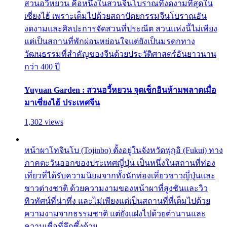
สวนอวี้หยวน คือหนึ่งในสวนจีนโบราณที่งดงามที่สุดใน
เซี่ยงไฮ้ เพราะเต็มไปด้วยสถาปัตยกรรมจีนโบราณอัน
งดงามและศิลปะการจัดสวนที่ประณีต สวนแห่งนี้ไม่เพียง
แต่เป็นสถานที่พักผ่อนหย่อนใจแต่ยังเป็นมรดกทาง
วัฒนธรรมที่สำคัญของจีนด้วยประวัติศาสตร์อันยาวนาน
กว่า 400 ปี
Yuyuan Garden : สวนอวี้หยวน จุดเช็กอินห้ามพลาดเมื่อ
มาเซี่ยงไฮ้ ประเทศจีน
1,302 views
หน้าผาโทจินโบ (Tojinbo) ตั้งอยู่ในจังหวัดฟุกุอิ (Fukui) ทาง
ภาคตะวันออกของประเทศญี่ปุ่น เป็นหนึ่งในสถานที่ท่อง
เที่ยวที่ได้รับความนิยมจากทั้งนักท่องเที่ยวชาวญี่ปุ่นและ
ชาวต่างชาติ ด้วยความงามของหน้าผาที่สูงชันและวิว
ทิวทัศน์ที่น่าทึ่ง และไม่เพียงแต่เป็นสถานที่ที่เต็มไปด้วย
ความงามจากธรรมชาติ แต่ยังแฝงไปด้วยตำนานและ
ความเชื่อที่ลึกซึ้งด้วย