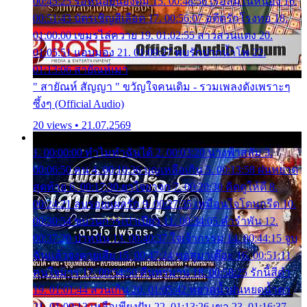
00:45:25 รอหน่อยน้องติ๋ม 15. 00:48:56 เรือล่มในหนอง 16.
00:51:43 บัตรเชิญสีเลือด 17. 00:56:07 อดีตรักโรงทอ 18.
01:00:00 เขมรไล่ควาย 19. 01:02:55 สาวสวนแตง 20.
01:05:51 แอบมอง 21. 01:09:27 พบรักปากน้ำโพ 22.
01:13:06 สายัณห์เมา
" สายัณห์ สัญญา " ขวัญใจคนเดิม - รวมเพลงดังเพราะๆ
ซึ้งๆ (Official Audio)
20 views • 21.07.2569
1. 00:00:00 ทำไมทำฉันได้ 2. 00:03:20 นางฟ้าสลัม 3.
00:06:50 คน 4. 00:10:36 บุญเหลือเกิน 5. 00:13:58 ฝนหยาด
สุดท้าย 6. 00:17:30 ยาใจยาจก 7. 00:20:30 คิดดูให้ดี 8.
00:24:21 ลบรอยแผลรัก 9. 00:27:35 เหมือนใจโดนกรีด 10.
00:30:54 ขบวนการเปาเปียว 11. 00:34:05 คำรำพัน 12.
00:37:20 ปาหนัน 13. 00:40:37 ใจเจ้ากรรม 14. 00:44:15 จูบ
ฉันแล้วจงตายเสีย 15. 00:47:24 ขอสูมาเต๊อะ 16. 00:51:11
คนใจมาร 17. 00:54:50 คืนทรมาน 18. 00:58:25 รักนี้สีดำ
19. 01:01:44 ส่วนเกิน 20. 01:05:42 หยาดน้ำฝนหยดน้ำตา
21. 01:09:13 เหลือเพียงฝัน 22. 01:13:26 เขา 23. 01:16:37