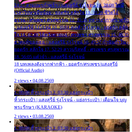
24:27 สามเณรกำพร้า - แสงสุรีย์ รุ่งโรจน์ 10. 28:08 ไม่มี
เวลาไปหาเมียน้อย - ยอดรัก สลักใจ 11. 31:29 ชีวิตไอ้
ธรรม - ศรเพชร ศรสุพรรณ 12. 35:26 ทหารอากาศขาดรัก
- แสงสุรีย์ รุ่งโรจน์ 13. 39:01 คนหัวใจโทรม - ยอดรัก สลัก
ใจ 14. 42:49 ไอ้หวังตายแน่ - ศรเพชร ศรสุพรรณ 15. 46:35
ธาตุแท้ของเธอ - แสงสุรีย์ รุ่งโรจน์ 16. 49:57 กำนันกำใน -
ยอดรัก สลักใจ 17. 52:29 สาวบริสุทธิ์ - ศรเพชร ศรสุพรรณ
18. 56:05 แต๋วจ๋า - แสงสุรีย์ รุ่งโรจน์
18 บทเพลงดังจากฟากฟ้า - ยอดรัก/ศรเพชร/แสงสุรีย์
(Official Audio)
2 views • 04.08.2569
1. 00:00 หิ้วกระเป๋า 2. 03:30 แย่งกระเป๋า
หิ้วกระเป๋า | แสงสุรีย์ รุ่งโรจน์ - แย่งกระเป๋า | เตือนใจ บุญ
พระรักษา (KARAOKE)
2 views • 03.08.2569
1. 00:00 หิ้วกระเป๋า 2. 03:30 แย่งกระเป๋า