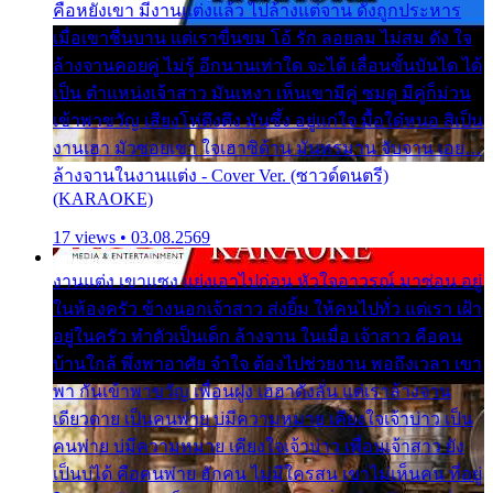
คือหยังเขา มีงานแต่งแล้ว ไปล้างแต่จาน ดั่งถูกประหาร
เมื่อเขาชื่นบาน แต่เราขื่นขม โอ้ รัก ลอยลม ไม่สม ดัง ใจ
ล้างจานคอยคู่ ไม่รู้ อีกนานเท่าใด จะได้ เลื่อนขั้นบันได ได้
เป็น ตำแหน่งเจ้าสาว มันเหงา เห็นเขามีคู่ ซมดู มีคู่ก็ม่วน
เข้าพาขวัญ เสียงโห่ตึงตึง มันซึ้ง อยู่แก่ใจ มื้อใด๋หนอ สิเป็น
งานเฮา มัวซอยเขา ใจเฮาซิด้าน มันทรมาน จับจาน เอย…
ล้างจานในงานแต่ง - Cover Ver. (ซาวด์ดนตรี)
(KARAOKE)
17 views • 03.08.2569
งานแต่ง เขาแซง แย่งเอาไปก่อน หัวใจอาวรณ์ มาซ่อน อยู่
ในห้องครัว ข้างนอกเจ้าสาว ส่งยิ้ม ให้คนไปทั่ว แต่เรา เฝ้า
อยู่ในครัว ทำตัวเป็นเด็ก ล้างจาน ในเมื่อ เจ้าสาว คือคน
บ้านใกล้ พึ่งพาอาศัย จำใจ ต้องไปช่วยงาน พอถึงเวลา เขา
พา กันเข้าพาขวัญ เพื่อนฝูง เฮฮาดังลั่น แต่เราล้างจาน
เดียวดาย เป็นคนพ่าย บ่มีความหมาย เคียงใจเจ้าบ่าว เป็น
คนพ่าย บ่มีความหมาย เคียงใจเจ้าบ่าว เพื่อนเจ้าสาว ยัง
เป็นบ่ได้ คือคนพ่าย ฮักคน ไม่มีใครสน เขาไม่เห็นคน ที่อยู่