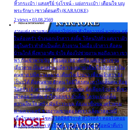
หิ้วกระเป๋า | แสงสุรีย์ รุ่งโรจน์ - แย่งกระเป๋า | เตือนใจ บุญ
พระรักษา (ซาวด์ดนตรี) (KARAOKE)
2 views • 03.08.2569
งานแต่ง เขาแซง แย่งเอาไปก่อน หัวใจอาวรณ์ มาซ่อน อยู่
ในห้องครัว ข้างนอกเจ้าสาว ส่งยิ้ม ให้คนไปทั่ว แต่เรา เฝ้า
อยู่ในครัว ทำตัวเป็นเด็ก ล้างจาน ในเมื่อ เจ้าสาว คือคน
บ้านใกล้ พึ่งพาอาศัย จำใจ ต้องไปช่วยงาน พอถึงเวลา เขา
พา กันเข้าพาขวัญ เพื่อนฝูง เฮฮาดังลั่น แต่เราล้างจาน
เดียวดาย เป็นคนพ่าย บ่มีความหมาย เคียงใจเจ้าบ่าว เป็น
คนพ่าย บ่มีความหมาย เคียงใจเจ้าบ่าว เพื่อนเจ้าสาว ยัง
เป็นบ่ได้ คือคนพ่าย ฮักคน ไม่มีใครสน เขาไม่เห็นคน ที่อยู่
ในครัว เจ้าสาว ก็มัวแต่งตัว สวยเด่น นั่งเคียงเจ้าบ่าว ที่เขา
เฝ้าคอย ใจเต้น หัวใจของเรา ลำเค็ญ ใครจะมองเห็น
ความใน ใจ เศร้า มันร้าวระบม ต้องมาขื่นขม เศร้าตรม
ท่ามความสุขี ช่วยงานเขาแต่ง แต่เรา แล้งมาหลายปี
เมื่อไรหนอจะ โชคดี ได้มีพิธีวิวาห์ หัวใจหล้า คอยไปคอย
มา คือหน้าที่เก่า หัวใจหล้า คอยไปคอยมา คือหน้าที่เก่า