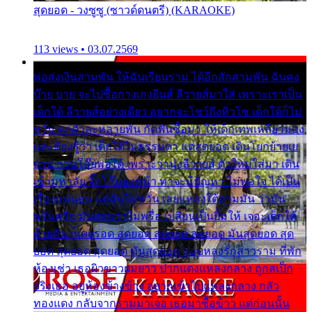
สุดยอด - วงซูซู (ซาวด์ดนตรี) (KARAOKE)
113 views • 03.07.2569
พ่อส่งเงินสามพัน ให้ฉันเรียนราม ได้อีกสักสามพัน ฉันคง
บ๊าย บาย จะไปซื้อกางเกงยีนส์ ลีวายส์มาใส่ เพราะเราเป็น
เด็กใต้ ลีวายส์อย่างเดียว อยากจะโชว์ถึงหิวโซ เด็กใต้ก็ไม่
หวั่น ตกตัวละหลายพัน กัดฟันซื้อมา ให้เด็กเทพเหลียวมอง
และต้องรู้ว่า เด็กใต้ไม่ธรรมดา แต่สุดยอด เดินโยกย้ายเย
ยวน กวนโอ๊ยพอได้ เพราะว่านุ่งลีวายส์ ตัวใหม่ใส่มา เดิน
เข้ามหาลัย จิ๊กโก๊มองหน้า ท่าจะมีปัญหา ไม่พอใจ ได้เป็น
เรื่องแน่นอน แต่ฉันไม่หวั่น เลยแหลงใต้ถามมัน ว่ามัน
พรั่นพรือ มันตอบว่าไม่พรื่อ เปลี่ยนเป็นยิ้มให้ เจอะเด็กใต้
ด้วยกัน ก็เลยรอด สุดยอด สุดยอด สุดยอด มันสุดยอด สุด
ยอด สุดยอด สุดยอด มันสุดยอด แอบหลงรักสาวราม ที่พัก
ห้องเช่า เธอผิวขาวผมยาว ปากแดงแหลงกลาง ถูกสเป็ก
จริงเธอ อยู่ห้องข้างข้าง อยากเข้าไปแหลงกลาง กลัว
ทองแดง กลับจากรามมาเจอ เธอมาซื้อข้าว แต่ก่อนนั้น