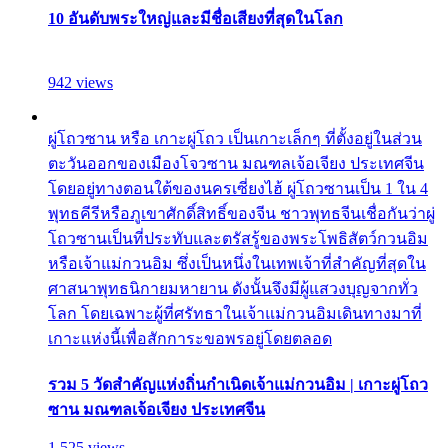
10 อันดับพระใหญ่และมีชื่อเสียงที่สุดในโลก
942 views
ผู่โถวซาน หรือ เกาะผู่โถว เป็นเกาะเล็กๆ ที่ตั้งอยู่ในส่วน
ตะวันออกของเมืองโจวซาน มณฑลเจ้อเจียง ประเทศจีน
โดยอยู่ทางตอนใต้ของนครเซี่ยงไฮ้ ผู่โถวซานเป็น 1 ใน 4
พุทธคีรีหรือภูเขาศักดิ์สิทธิ์ของจีน ชาวพุทธจีนเชื่อกันว่าผู่
โถวซานเป็นที่ประทับและตรัสรู้ของพระโพธิสัตว์กวนอิม
หรือเจ้าแม่กวนอิม ซึ่งเป็นหนึ่งในเทพเจ้าที่สำคัญที่สุดใน
ศาสนาพุทธนิกายมหายาน ดังนั้นจึงมีผู้แสวงบุญจากทั่ว
โลก โดยเฉพาะผู้ที่ศรัทธาในเจ้าแม่กวนอิมเดินทางมาที่
เกาะแห่งนี้เพื่อสักการะขอพรอยู่โดยตลอด
รวม 5 วัดสำคัญแห่งถิ่นกำเนิดเจ้าแม่กวนอิม | เกาะผู่โถว
ซาน มณฑลเจ้อเจียง ประเทศจีน
1,525 views