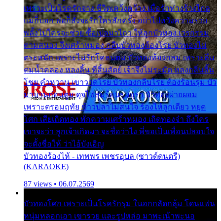
เพราะเป็นโรครักจาง ชีวิตเคว้งคว้าง เมื่อรักห่างร้างไกล
แม่ก็บอก พ่อก็สั่งจะรักใครสักครั้ง อย่าไปหวังความรวย
พลั้งไปใครจะช่วย ซื้อเปลมาไกว ให้ลูกบัวทอง เวรกรรม
ตามสนอง จึงเศร้าหมอง กลีบบัวทองต้องโรย บัวทองไม่
ตระหนัก เพราะไม่รักโคลนตม บัวทองท้องกลม เพราะลืม
ตมน้ำคลอง หลงลิ้น ที่สิ้นสัตย์ เจ้าจึงไม่ระมัด หลงกลิ่นลิ้น
โชย คำหวาน เขาวาดโรย บัวทองกลีบโรย ต้องร้อนรุม บัว
มาบานก่อนตูม ดุจไฟสุมร้อนรุมอุรา บัวทองผ่ายผอม
เพราะตรอมฤทัย ข้าวปลาไม่สนใจ ร้องไห้ลูกเดียว หยุด
โศก เสียเถิดทอง พักความเศร้าหมอง เถิดทองจ๋า ถึงใคร
เขาจะว่า ลูกเจ้าเกิดมา จะชื่อว่าไง พี่ขอเป็นเพื่อนปลอบใจ
จะตั้งชื่อให้ ว่าไอ้บังเอิญ
บัวทองร้องไห้ - เทพพร เพชรอุบล (ซาวด์ดนตรี)
(KARAOKE)
87 views • 06.07.2569
บัวทองโศก เพราะเป็นโรครักรุม ในอกกลัดกลุ้ม โดนแฟน
หนุ่มหลอกเอา เขารวย และรูปหล่อ มาพะเน้าพะนอ