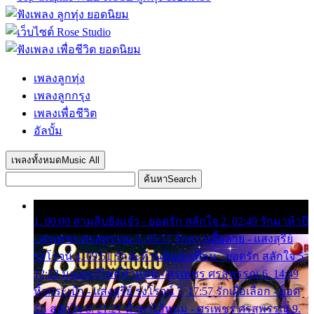
เพลงลูกทุ่ง
เพลงลูกกรุง
เพลงเพื่อชีวิต
อัลบั้ม
เพลงทั้งหมด
Music All
ค้นหา
Search
1. 00:00 สามสิบยังแจ๋ว - ยอดรัก สลักใจ 2. 02:49 รักมาห้าปี
- ศรเพชร ศรสุพรรณ 3. 05:57 รักสาวเสื้อลาย - แสงสุรีย์
รุ่งโรจน์ 4. 09:51 รักสะท้านดินสะเทือน - ยอดรัก สลักใจ 5.
12:23 มอเตอร์ไซค์ทำหล่น - ศรเพชร ศรสุพรรณ 6. 14:49
หิ้วกระเป๋า - แสงสุรีย์ รุ่งโรจน์ 7. 17:57 รักเผื่อเลือก - ยอด
รัก สลักใจ 8. 21:21 น้ำตาไอ้หนุ่ม - ศรเพชร ศรสุพรรณ 9.