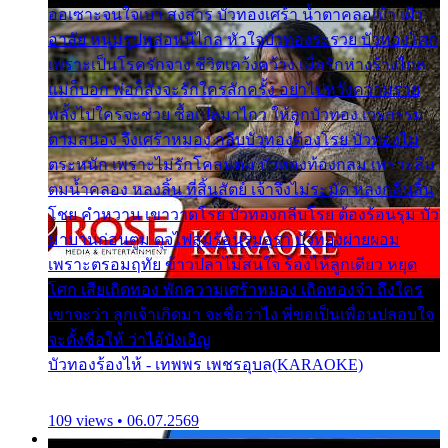
ออเซาะจนใจเบา สงสาร บัวทองเศร้า น้ำตาคลอเบ้า เฝ้า
อาลัย หนุ่มรูปหล่อหนีไกล หัวใจบัวทองระรวย บัวทองโศก
เพราะเป็นโรครักจาง ชีวิตเคว้งคว้าง เมื่อรักห่างร้างไกล
แม่ก็บอก พ่อก็สั่งจะรักใครสักครั้ง อย่าไปหวังความรวย
พลั้งไปใครจะช่วย ซื้อเปลมาไกว ให้ลูกบัวทอง เวรกรรม
ตามสนอง จึงเศร้าหมอง กลีบบัวทองต้องโรย บัวทองไม่
ตระหนัก เพราะไม่รักโคลนตม บัวทองท้องกลม เพราะลืม
ตมน้ำคลอง หลงลิ้น ที่สิ้นสัตย์ เจ้าจึงไม่ระมัด หลงกลิ่นลิ้น
โชย คำหวาน เขาวาดโรย บัวทองกลีบโรย ต้องร้อนรุม บัว
มาบานก่อนตูม ดุจไฟสุมร้อนรุมอุรา บัวทองผ่ายผอม
เพราะตรอมฤทัย ข้าวปลาไม่สนใจ ร้องไห้ลูกเดียว หยุด
โศก เสียเถิดทอง พักความเศร้าหมอง เถิดทองจ๋า ถึงใคร
เขาจะว่า ลูกเจ้าเกิดมา จะชื่อว่าไง พี่ขอเป็นเพื่อนปลอบใจ
จะตั้งชื่อให้ ว่าไอ้บังเอิญ
บัวทองร้องไห้ - เทพพร เพชรอุบล(KARAOKE)
109 views • 06.07.2569