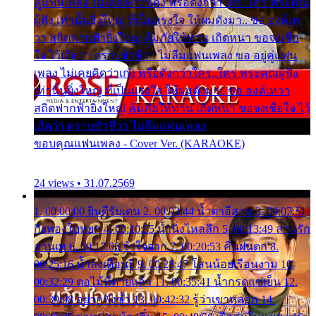
คู่แฟนเพลง ไม่เคยคิดว่าเก่ง หรือดังกว่าใคร..ใคร พระคุณ
ผู้ฟัง เท่านั้นยิ่งใหญ่ ที่เป็นแรงใจ ให้ผมดังมา.. ขอ องค์เท
วา สถิตฟากฟ้ายิ่งใหญ่ คุ้มภัยให้ท่าน เถิดหนา ขอจงเชื่อ
ใจ ไว้เถิดว่า ตราบชั่วชีวา ไม่ลืมแฟนเพลง ขอ อยู่คู่แฟน
เพลง ไม่เคยคิดว่าเก่ง หรือดังกว่าใคร..ใคร พระคุณผู้ฟัง
เท่านั้นยิ่งใหญ่ ที่เป็นแรงใจ ให้ผมดังมา.. ขอ องค์เทวา
สถิตฟากฟ้ายิ่งใหญ่ คุ้มภัยให้ท่าน เถิดหนา ขอจงเชื่อใจ ไว้
เถิดว่า ตราบชั่วชีวา ไม่ลืมแฟนเพลง
ขอบคุณแฟนเพลง - Cover Ver. (KARAOKE)
24 views • 31.07.2569
1. 00:00:00 ยินดีรับเดน 2. 00:03:44 น้ำตาอีสาน 3. 00:07:51
กิ่งทองใบหยก 4. 00:10:35 น้ำนิ่งไหลลึก 5. 00:13:49 ลานรัก
ลานเท 6. 00:17:06 จำใจจาก 7. 00:20:53 คืนฝนตก 8.
00:25:16 น้ำลงเดือนยี่ 9. 00:28:47 โสนน้อยเรือนงาม 10.
00:32:29 ตอไม้ที่ตายแล้ว 11. 00:35:41 น้ำกรดแช่เย็น 12.
00:39:08 อยากฟังซ้ำ 13. 00:42:32 รู้ว่าเขาหลอก 14.