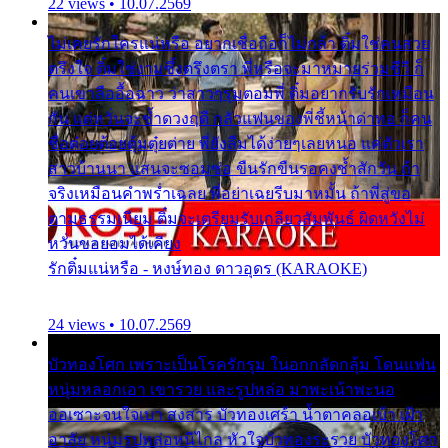
22 views • 10.07.2569
ไม่เคยรักใครแน่หรือ อยากเชื่อถือก็ไม่กล้า ติ๋มใช่คนสวย
ตรึงใจ ติ๋มใช่งามซึ้งตรึงตรา พี่หรือจะมาหมายร่วมชีวี ก็
คนเขาลืออื้อฉาว ว่าสาวๆรุมตอมพี่ ติ๋มอยากรับรักเหมือน
กัน แต่หวั่นจะช้ำดวงฤดี กลัวแฟนของพี่ชี้หน้าด่าทอ ก็คน
ชื่อต๋อยต้อยตุ้มตุ๋ยต่าย พี่ยังลืมได้ง่ายๆเลยหนอ แค่ตัวเรา
สาวบ้านนา แสนจะซอมซ่อ ขืนรักขืนรอคงช้ำสักวัน ถ้า
จริงเหมือนคำพร่ำเฉลย พี่อย่าเฉยรีบมาหมั้น ถ้าพี่สู่ขอ
ตามธรรมเนียม ติ๋มจะเตรียมรับเกลียวสัมพันธ์ ผิดหวังไม่
หวั่นขอยอมได้เคียง
รักติ๋มแน่หรือ - หงษ์ทอง ดาวอุดร (KARAOKE)
24 views • 10.07.2569
บัวทองโศก เพราะเป็นโรครักรุม ในอกกลัดกลุ้ม โดนแฟน
หนุ่มหลอกเอา เขารวย และรูปหล่อ มาพะเน้าพะนอ
ออเซาะจนใจเบา สงสาร บัวทองเศร้า น้ำตาคลอเบ้า เฝ้า
อาลัย หนุ่มรูปหล่อหนีไกล หัวใจบัวทองระรวย บัวทองโศก