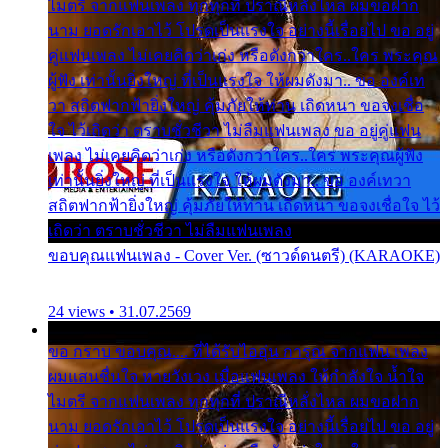
ไมตรี จากแฟนเพลง ทุกทุกที่ ปราณีหลั่งไหล ผมขอฝาก
นาม ยอดรักเอาไว้ โปรดเป็นแรงใจ อย่างนี้เรื่อยไป ขอ อยู่
คู่แฟนเพลง ไม่เคยคิดว่าเก่ง หรือดังกว่าใคร..ใคร พระคุณ
ผู้ฟัง เท่านั้นยิ่งใหญ่ ที่เป็นแรงใจ ให้ผมดังมา.. ขอ องค์เท
วา สถิตฟากฟ้ายิ่งใหญ่ คุ้มภัยให้ท่าน เถิดหนา ขอจงเชื่อ
ใจ ไว้เถิดว่า ตราบชั่วชีวา ไม่ลืมแฟนเพลง ขอ อยู่คู่แฟน
เพลง ไม่เคยคิดว่าเก่ง หรือดังกว่าใคร..ใคร พระคุณผู้ฟัง
เท่านั้นยิ่งใหญ่ ที่เป็นแรงใจ ให้ผมดังมา.. ขอ องค์เทวา
สถิตฟากฟ้ายิ่งใหญ่ คุ้มภัยให้ท่าน เถิดหนา ขอจงเชื่อใจ ไว้
เถิดว่า ตราบชั่วชีวา ไม่ลืมแฟนเพลง
ขอบคุณแฟนเพลง - Cover Ver. (ซาวด์ดนตรี) (KARAOKE)
24 views • 31.07.2569
ขอ กราบ ขอบคุณ.... ที่ได้รับไออุ่น การุณ จากแฟน เพลง
ผมแสนชื่นใจ หายวังเวง เมื่อแฟนเพลง ให้กำลังใจ น้ำใจ
ไมตรี จากแฟนเพลง ทุกทุกที่ ปราณีหลั่งไหล ผมขอฝาก
นาม ยอดรักเอาไว้ โปรดเป็นแรงใจ อย่างนี้เรื่อยไป ขอ อยู่