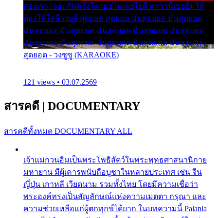
สองเรา เจอะกันครั้งใด เธอไม่เคยไยดี คราวนี้เธอยิ้มให้
ต้องให้ใส่ลีวายส์ สุดยอด สุดยอด มันสุดยอด มันสุดยอด
มันสุดยอด มันสุดยอด มันสุดยอด มันสุดยอด มันสุดยอด
มันสุดยอด มันสุดยอด มันสุดยอด มันสุดยอด มันสุดยอด
สุดยอด - วงซูซู (KARAOKE)
121 views • 03.07.2569
สารคดี
|
DOCUMENTARY
สารคดีทั้งหมด
DOCUMENTARY ALL
เจ้าแม่กวนอิมเป็นพระโพธิสัตว์ในพระพุทธศาสนานิกาย
มหายาน มีผู้เคารพนับถือบูชาในหลายประเทศ เช่น จีน
ญี่ปุ่น เกาหลี เวียดนาม รวมทั้งไทย โดยมีความเชื่อว่า
พระองค์ทรงเป็นสัญลักษณ์แห่งความเมตตา กรุณา และ
ความช่วยเหลือแก่ผู้ตกทุกข์ได้ยาก ในบทความนี้ Palanla