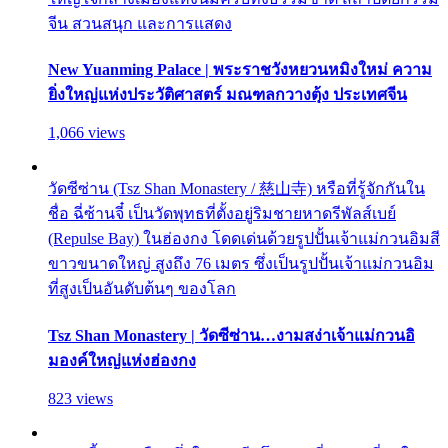
จีน สวนสนุก และการแสดง
New Yuanming Palace | พระราชวังหยวนหมิงใหม่ ความ
ยิ่งใหญ่แห่งประวัติศาสตร์ มณฑลกวางตุ้ง ประเทศจีน
1,066 views
วัดซีซ่าน (Tsz Shan Monastery / 慈山寺) หรือที่รู้จักกันใน
ชื่อ ฉี่ซ้านจี๋ เป็นวัดพุทธที่ตั้งอยู่ริมชายหาดรีพัลส์เบย์
(Repulse Bay) ในฮ่องกง โดดเด่นด้วยรูปปั้นเจ้าแม่กวนอิมสี
ขาวขนาดใหญ่ สูงถึง 76 เมตร ซึ่งเป็นรูปปั้นเจ้าแม่กวนอิม
ที่สูงเป็นอันดับต้นๆ ของโลก
Tsz Shan Monastery | วัดซีซ่าน…งามสง่าเจ้าแม่กวนอิ
มองค์ใหญ่แห่งฮ่องกง
823 views