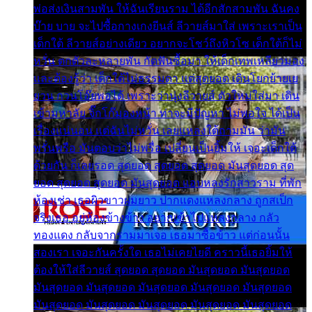
พ่อส่งเงินสามพัน ให้ฉันเรียนราม ได้อีกสักสามพัน ฉันคง
บ๊าย บาย จะไปซื้อกางเกงยีนส์ ลีวายส์มาใส่ เพราะเราเป็น
เด็กใต้ ลีวายส์อย่างเดียว อยากจะโชว์ถึงหิวโซ เด็กใต้ก็ไม่
หวั่น ตกตัวละหลายพัน กัดฟันซื้อมา ให้เด็กเทพเหลียวมอง
และต้องรู้ว่า เด็กใต้ไม่ธรรมดา แต่สุดยอด เดินโยกย้ายเย
ยวน กวนโอ๊ยพอได้ เพราะว่านุ่งลีวายส์ ตัวใหม่ใส่มา เดิน
เข้ามหาลัย จิ๊กโก๊มองหน้า ท่าจะมีปัญหา ไม่พอใจ ได้เป็น
เรื่องแน่นอน แต่ฉันไม่หวั่น เลยแหลงใต้ถามมัน ว่ามัน
พรั่นพรือ มันตอบว่าไม่พรื่อ เปลี่ยนเป็นยิ้มให้ เจอะเด็กใต้
ด้วยกัน ก็เลยรอด สุดยอด สุดยอด สุดยอด มันสุดยอด สุด
ยอด สุดยอด สุดยอด มันสุดยอด แอบหลงรักสาวราม ที่พัก
ห้องเช่า เธอผิวขาวผมยาว ปากแดงแหลงกลาง ถูกสเป็ก
จริงเธอ อยู่ห้องข้างข้าง อยากเข้าไปแหลงกลาง กลัว
ทองแดง กลับจากรามมาเจอ เธอมาซื้อข้าว แต่ก่อนนั้น
สองเรา เจอะกันครั้งใด เธอไม่เคยไยดี คราวนี้เธอยิ้มให้
ต้องให้ใส่ลีวายส์ สุดยอด สุดยอด มันสุดยอด มันสุดยอด
มันสุดยอด มันสุดยอด มันสุดยอด มันสุดยอด มันสุดยอด
มันสุดยอด มันสุดยอด มันสุดยอด มันสุดยอด มันสุดยอด