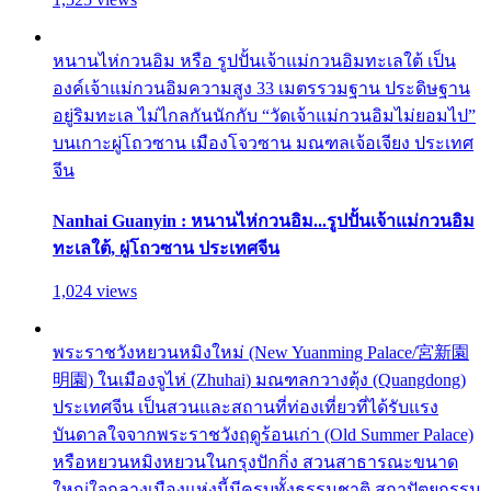
หนานไห่กวนอิม หรือ รูปปั้นเจ้าแม่กวนอิมทะเลใต้ เป็น
องค์เจ้าแม่กวนอิมความสูง 33 เมตรรวมฐาน ประดิษฐาน
อยู่ริมทะเล ไม่ไกลกันนักกับ “วัดเจ้าแม่กวนอิมไม่ยอมไป”
บนเกาะผู่โถวซาน เมืองโจวซาน มณฑลเจ้อเจียง ประเทศ
จีน
Nanhai Guanyin : หนานไห่กวนอิม...รูปปั้นเจ้าแม่กวนอิม
ทะเลใต้, ผู่โถวซาน ประเทศจีน
1,024 views
พระราชวังหยวนหมิงใหม่ (New Yuanming Palace/宮新園
明園) ในเมืองจูไห่ (Zhuhai) มณฑลกวางตุ้ง (Quangdong)
ประเทศจีน เป็นสวนและสถานที่ท่องเที่ยวที่ได้รับแรง
บันดาลใจจากพระราชวังฤดูร้อนเก่า (Old Summer Palace)
หรือหยวนหมิงหยวนในกรุงปักกิ่ง สวนสาธารณะขนาด
ใหญ่ใจกลางเมืองแห่งนี้มีครบทั้งธรรมชาติ สถาปัตยกรรม