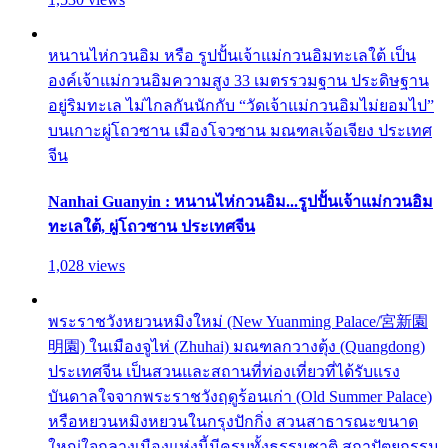
หนานไห่กวนอิม หรือ รูปปั้นเจ้าแม่กวนอิมทะเลใต้ เป็น
องค์เจ้าแม่กวนอิมความสูง 33 เมตรรวมฐาน ประดิษฐาน
อยู่ริมทะเล ไม่ไกลกันนักกับ “วัดเจ้าแม่กวนอิมไม่ยอมไป”
บนเกาะผู่โถวซาน เมืองโจวซาน มณฑลเจ้อเจียง ประเทศ
จีน
Nanhai Guanyin : หนานไห่กวนอิม...รูปปั้นเจ้าแม่กวนอิม
ทะเลใต้, ผู่โถวซาน ประเทศจีน
1,028 views
พระราชวังหยวนหมิงใหม่ (New Yuanming Palace/宮新園
明園) ในเมืองจูไห่ (Zhuhai) มณฑลกวางตุ้ง (Quangdong)
ประเทศจีน เป็นสวนและสถานที่ท่องเที่ยวที่ได้รับแรง
บันดาลใจจากพระราชวังฤดูร้อนเก่า (Old Summer Palace)
หรือหยวนหมิงหยวนในกรุงปักกิ่ง สวนสาธารณะขนาด
ใหญ่ใจกลางเมืองแห่งนี้มีครบทั้งธรรมชาติ สถาปัตยกรรม