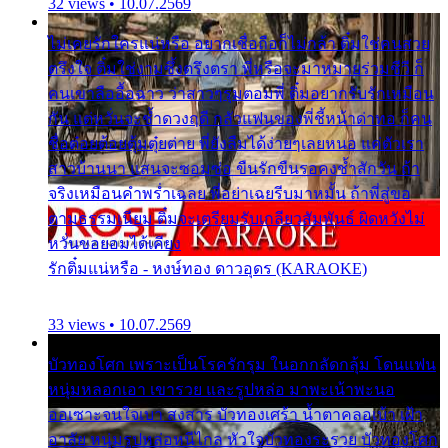
32 views • 10.07.2569
ไม่เคยรักใครแน่หรือ อยากเชื่อถือก็ไม่กล้า ติ๋มใช่คนสวย
ตรึงใจ ติ๋มใช่งามซึ้งตรึงตรา พี่หรือจะมาหมายร่วมชีวี ก็
คนเขาลืออื้อฉาว ว่าสาวๆรุมตอมพี่ ติ๋มอยากรับรักเหมือน
กัน แต่หวั่นจะช้ำดวงฤดี กลัวแฟนของพี่ชี้หน้าด่าทอ ก็คน
ชื่อต๋อยต้อยตุ้มตุ๋ยต่าย พี่ยังลืมได้ง่ายๆเลยหนอ แค่ตัวเรา
สาวบ้านนา แสนจะซอมซ่อ ขืนรักขืนรอคงช้ำสักวัน ถ้า
จริงเหมือนคำพร่ำเฉลย พี่อย่าเฉยรีบมาหมั้น ถ้าพี่สู่ขอ
ตามธรรมเนียม ติ๋มจะเตรียมรับเกลียวสัมพันธ์ ผิดหวังไม่
หวั่นขอยอมได้เคียง
รักติ๋มแน่หรือ - หงษ์ทอง ดาวอุดร (KARAOKE)
33 views • 10.07.2569
บัวทองโศก เพราะเป็นโรครักรุม ในอกกลัดกลุ้ม โดนแฟน
หนุ่มหลอกเอา เขารวย และรูปหล่อ มาพะเน้าพะนอ
ออเซาะจนใจเบา สงสาร บัวทองเศร้า น้ำตาคลอเบ้า เฝ้า
อาลัย หนุ่มรูปหล่อหนีไกล หัวใจบัวทองระรวย บัวทองโศก