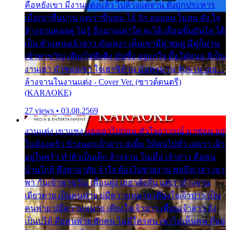
คือหยังเขา มีงานแต่งแล้ว ไปล้างแต่จาน ดั่งถูกประหาร
เมื่อเขาชื่นบาน แต่เราขื่นขม โอ้ รัก ลอยลม ไม่สม ดัง ใจ
ล้างจานคอยคู่ ไม่รู้ อีกนานเท่าใด จะได้ เลื่อนขั้นบันได ได้
เป็น ตำแหน่งเจ้าสาว มันเหงา เห็นเขามีคู่ ซมดู มีคู่ก็ม่วน
เข้าพาขวัญ เสียงโห่ตึงตึง มันซึ้ง อยู่แก่ใจ มื้อใด๋หนอ สิเป็น
งานเฮา มัวซอยเขา ใจเฮาซิด้าน มันทรมาน จับจาน เอย…
ล้างจานในงานแต่ง - Cover Ver. (ซาวด์ดนตรี)
(KARAOKE)
27 views • 03.08.2569
งานแต่ง เขาแซง แย่งเอาไปก่อน หัวใจอาวรณ์ มาซ่อน อยู่
ในห้องครัว ข้างนอกเจ้าสาว ส่งยิ้ม ให้คนไปทั่ว แต่เรา เฝ้า
อยู่ในครัว ทำตัวเป็นเด็ก ล้างจาน ในเมื่อ เจ้าสาว คือคน
บ้านใกล้ พึ่งพาอาศัย จำใจ ต้องไปช่วยงาน พอถึงเวลา เขา
พา กันเข้าพาขวัญ เพื่อนฝูง เฮฮาดังลั่น แต่เราล้างจาน
เดียวดาย เป็นคนพ่าย บ่มีความหมาย เคียงใจเจ้าบ่าว เป็น
คนพ่าย บ่มีความหมาย เคียงใจเจ้าบ่าว เพื่อนเจ้าสาว ยัง
เป็นบ่ได้ คือคนพ่าย ฮักคน ไม่มีใครสน เขาไม่เห็นคน ที่อยู่