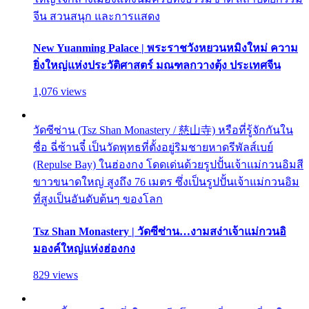
จีน สวนสนุก และการแสดง
New Yuanming Palace | พระราชวังหยวนหมิงใหม่ ความ
ยิ่งใหญ่แห่งประวัติศาสตร์ มณฑลกวางตุ้ง ประเทศจีน
1,076 views
วัดซีซ่าน (Tsz Shan Monastery / 慈山寺) หรือที่รู้จักกันใน
ชื่อ ฉี่ซ้านจี๋ เป็นวัดพุทธที่ตั้งอยู่ริมชายหาดรีพัลส์เบย์
(Repulse Bay) ในฮ่องกง โดดเด่นด้วยรูปปั้นเจ้าแม่กวนอิมสี
ขาวขนาดใหญ่ สูงถึง 76 เมตร ซึ่งเป็นรูปปั้นเจ้าแม่กวนอิม
ที่สูงเป็นอันดับต้นๆ ของโลก
Tsz Shan Monastery | วัดซีซ่าน…งามสง่าเจ้าแม่กวนอิ
มองค์ใหญ่แห่งฮ่องกง
829 views