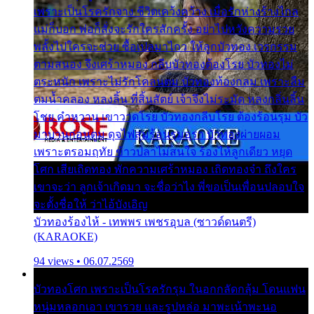
เพราะเป็นโรครักจาง ชีวิตเคว้งคว้าง เมื่อรักห่างร้างไกล
แม่ก็บอก พ่อก็สั่งจะรักใครสักครั้ง อย่าไปหวังความรวย
พลั้งไปใครจะช่วย ซื้อเปลมาไกว ให้ลูกบัวทอง เวรกรรม
ตามสนอง จึงเศร้าหมอง กลีบบัวทองต้องโรย บัวทองไม่
ตระหนัก เพราะไม่รักโคลนตม บัวทองท้องกลม เพราะลืม
ตมน้ำคลอง หลงลิ้น ที่สิ้นสัตย์ เจ้าจึงไม่ระมัด หลงกลิ่นลิ้น
โชย คำหวาน เขาวาดโรย บัวทองกลีบโรย ต้องร้อนรุม บัว
มาบานก่อนตูม ดุจไฟสุมร้อนรุมอุรา บัวทองผ่ายผอม
เพราะตรอมฤทัย ข้าวปลาไม่สนใจ ร้องไห้ลูกเดียว หยุด
โศก เสียเถิดทอง พักความเศร้าหมอง เถิดทองจ๋า ถึงใคร
เขาจะว่า ลูกเจ้าเกิดมา จะชื่อว่าไง พี่ขอเป็นเพื่อนปลอบใจ
จะตั้งชื่อให้ ว่าไอ้บังเอิญ
บัวทองร้องไห้ - เทพพร เพชรอุบล (ซาวด์ดนตรี)
(KARAOKE)
94 views • 06.07.2569
บัวทองโศก เพราะเป็นโรครักรุม ในอกกลัดกลุ้ม โดนแฟน
หนุ่มหลอกเอา เขารวย และรูปหล่อ มาพะเน้าพะนอ