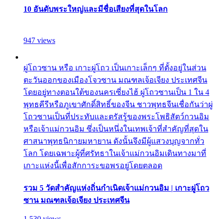
10 อันดับพระใหญ่และมีชื่อเสียงที่สุดในโลก
947 views
ผู่โถวซาน หรือ เกาะผู่โถว เป็นเกาะเล็กๆ ที่ตั้งอยู่ในส่วน
ตะวันออกของเมืองโจวซาน มณฑลเจ้อเจียง ประเทศจีน
โดยอยู่ทางตอนใต้ของนครเซี่ยงไฮ้ ผู่โถวซานเป็น 1 ใน 4
พุทธคีรีหรือภูเขาศักดิ์สิทธิ์ของจีน ชาวพุทธจีนเชื่อกันว่าผู่
โถวซานเป็นที่ประทับและตรัสรู้ของพระโพธิสัตว์กวนอิม
หรือเจ้าแม่กวนอิม ซึ่งเป็นหนึ่งในเทพเจ้าที่สำคัญที่สุดใน
ศาสนาพุทธนิกายมหายาน ดังนั้นจึงมีผู้แสวงบุญจากทั่ว
โลก โดยเฉพาะผู้ที่ศรัทธาในเจ้าแม่กวนอิมเดินทางมาที่
เกาะแห่งนี้เพื่อสักการะขอพรอยู่โดยตลอด
รวม 5 วัดสำคัญแห่งถิ่นกำเนิดเจ้าแม่กวนอิม | เกาะผู่โถว
ซาน มณฑลเจ้อเจียง ประเทศจีน
1,530 views