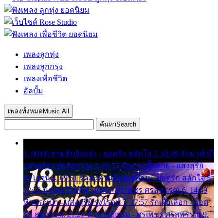
เพลงลูกทุ่ง
เพลงลูกกรุง
เพลงเพื่อชีวิต
อัลบั้ม
เพลงทั้งหมด
Music All
ค้นหา
Search
1. 00:00 สามสิบยังแจ๋ว - ยอดรัก สลักใจ 2. 02:49 รักมาห้าปี
- ศรเพชร ศรสุพรรณ 3. 05:57 รักสาวเสื้อลาย - แสงสุรีย์
รุ่งโรจน์ 4. 09:51 รักสะท้านดินสะเทือน - ยอดรัก สลักใจ 5.
12:23 มอเตอร์ไซค์ทำหล่น - ศรเพชร ศรสุพรรณ 6. 14:49
หิ้วกระเป๋า - แสงสุรีย์ รุ่งโรจน์ 7. 17:57 รักเผื่อเลือก - ยอด
รัก สลักใจ 8. 21:21 น้ำตาไอ้หนุ่ม - ศรเพชร ศรสุพรรณ 9.