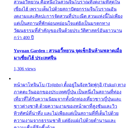
สวนอวี้หยวน คือหนึ่งในสวนจีนโบราณที่งดงามที่สุดใน
เซี่ยงไฮ้ เพราะเต็มไปด้วยสถาปัตยกรรมจีนโบราณอัน
งดงามและศิลปะการจัดสวนที่ประณีต สวนแห่งนี้ไม่เพียง
แต่เป็นสถานที่พักผ่อนหย่อนใจแต่ยังเป็นมรดกทาง
วัฒนธรรมที่สำคัญของจีนด้วยประวัติศาสตร์อันยาวนาน
กว่า 400 ปี
Yuyuan Garden : สวนอวี้หยวน จุดเช็กอินห้ามพลาดเมื่อ
มาเซี่ยงไฮ้ ประเทศจีน
1,306 views
หน้าผาโทจินโบ (Tojinbo) ตั้งอยู่ในจังหวัดฟุกุอิ (Fukui) ทาง
ภาคตะวันออกของประเทศญี่ปุ่น เป็นหนึ่งในสถานที่ท่อง
เที่ยวที่ได้รับความนิยมจากทั้งนักท่องเที่ยวชาวญี่ปุ่นและ
ชาวต่างชาติ ด้วยความงามของหน้าผาที่สูงชันและวิว
ทิวทัศน์ที่น่าทึ่ง และไม่เพียงแต่เป็นสถานที่ที่เต็มไปด้วย
ความงามจากธรรมชาติ แต่ยังแฝงไปด้วยตำนานและ
ความเชื่อที่ลึกซึ้งด้วย