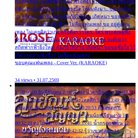
คู่แฟนเพลง ไม่เคยคิดว่าเก่ง หรือดังกว่าใคร..ใคร พระคุณ
ผู้ฟัง เท่านั้นยิ่งใหญ่ ที่เป็นแรงใจ ให้ผมดังมา.. ขอ องค์เท
วา สถิตฟากฟ้ายิ่งใหญ่ คุ้มภัยให้ท่าน เถิดหนา ขอจงเชื่อ
ใจ ไว้เถิดว่า ตราบชั่วชีวา ไม่ลืมแฟนเพลง ขอ อยู่คู่แฟน
เพลง ไม่เคยคิดว่าเก่ง หรือดังกว่าใคร..ใคร พระคุณผู้ฟัง
เท่านั้นยิ่งใหญ่ ที่เป็นแรงใจ ให้ผมดังมา.. ขอ องค์เทวา
สถิตฟากฟ้ายิ่งใหญ่ คุ้มภัยให้ท่าน เถิดหนา ขอจงเชื่อใจ ไว้
เถิดว่า ตราบชั่วชีวา ไม่ลืมแฟนเพลง
ขอบคุณแฟนเพลง - Cover Ver. (KARAOKE)
34 views • 31.07.2569
1. 00:00:00 ยินดีรับเดน 2. 00:03:44 น้ำตาอีสาน 3. 00:07:51
กิ่งทองใบหยก 4. 00:10:35 น้ำนิ่งไหลลึก 5. 00:13:49 ลานรัก
ลานเท 6. 00:17:06 จำใจจาก 7. 00:20:53 คืนฝนตก 8.
00:25:16 น้ำลงเดือนยี่ 9. 00:28:47 โสนน้อยเรือนงาม 10.
00:32:29 ตอไม้ที่ตายแล้ว 11. 00:35:41 น้ำกรดแช่เย็น 12.
00:39:08 อยากฟังซ้ำ 13. 00:42:32 รู้ว่าเขาหลอก 14.