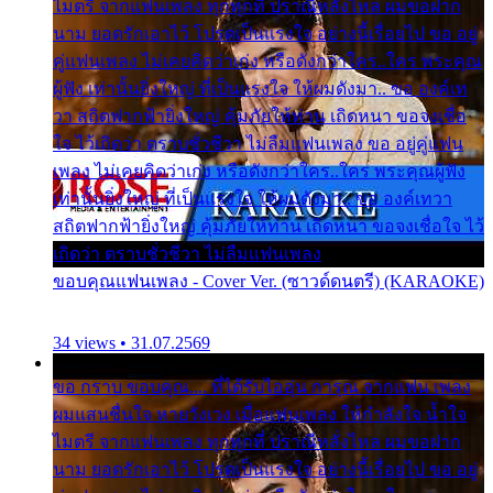
ไมตรี จากแฟนเพลง ทุกทุกที่ ปราณีหลั่งไหล ผมขอฝาก
นาม ยอดรักเอาไว้ โปรดเป็นแรงใจ อย่างนี้เรื่อยไป ขอ อยู่
คู่แฟนเพลง ไม่เคยคิดว่าเก่ง หรือดังกว่าใคร..ใคร พระคุณ
ผู้ฟัง เท่านั้นยิ่งใหญ่ ที่เป็นแรงใจ ให้ผมดังมา.. ขอ องค์เท
วา สถิตฟากฟ้ายิ่งใหญ่ คุ้มภัยให้ท่าน เถิดหนา ขอจงเชื่อ
ใจ ไว้เถิดว่า ตราบชั่วชีวา ไม่ลืมแฟนเพลง ขอ อยู่คู่แฟน
เพลง ไม่เคยคิดว่าเก่ง หรือดังกว่าใคร..ใคร พระคุณผู้ฟัง
เท่านั้นยิ่งใหญ่ ที่เป็นแรงใจ ให้ผมดังมา.. ขอ องค์เทวา
สถิตฟากฟ้ายิ่งใหญ่ คุ้มภัยให้ท่าน เถิดหนา ขอจงเชื่อใจ ไว้
เถิดว่า ตราบชั่วชีวา ไม่ลืมแฟนเพลง
ขอบคุณแฟนเพลง - Cover Ver. (ซาวด์ดนตรี) (KARAOKE)
34 views • 31.07.2569
ขอ กราบ ขอบคุณ.... ที่ได้รับไออุ่น การุณ จากแฟน เพลง
ผมแสนชื่นใจ หายวังเวง เมื่อแฟนเพลง ให้กำลังใจ น้ำใจ
ไมตรี จากแฟนเพลง ทุกทุกที่ ปราณีหลั่งไหล ผมขอฝาก
นาม ยอดรักเอาไว้ โปรดเป็นแรงใจ อย่างนี้เรื่อยไป ขอ อยู่