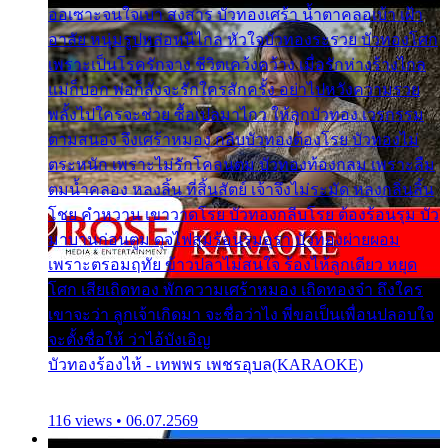
ออเซาะจนใจเบา สงสาร บัวทองเศร้า น้ำตาคลอเบ้า เฝ้า
อาลัย หนุ่มรูปหล่อหนีไกล หัวใจบัวทองระรวย บัวทองโศก
เพราะเป็นโรครักจาง ชีวิตเคว้งคว้าง เมื่อรักห่างร้างไกล
แม่ก็บอก พ่อก็สั่งจะรักใครสักครั้ง อย่าไปหวังความรวย
พลั้งไปใครจะช่วย ซื้อเปลมาไกว ให้ลูกบัวทอง เวรกรรม
ตามสนอง จึงเศร้าหมอง กลีบบัวทองต้องโรย บัวทองไม่
ตระหนัก เพราะไม่รักโคลนตม บัวทองท้องกลม เพราะลืม
ตมน้ำคลอง หลงลิ้น ที่สิ้นสัตย์ เจ้าจึงไม่ระมัด หลงกลิ่นลิ้น
โชย คำหวาน เขาวาดโรย บัวทองกลีบโรย ต้องร้อนรุม บัว
มาบานก่อนตูม ดุจไฟสุมร้อนรุมอุรา บัวทองผ่ายผอม
เพราะตรอมฤทัย ข้าวปลาไม่สนใจ ร้องไห้ลูกเดียว หยุด
โศก เสียเถิดทอง พักความเศร้าหมอง เถิดทองจ๋า ถึงใคร
เขาจะว่า ลูกเจ้าเกิดมา จะชื่อว่าไง พี่ขอเป็นเพื่อนปลอบใจ
จะตั้งชื่อให้ ว่าไอ้บังเอิญ
บัวทองร้องไห้ - เทพพร เพชรอุบล(KARAOKE)
116 views • 06.07.2569