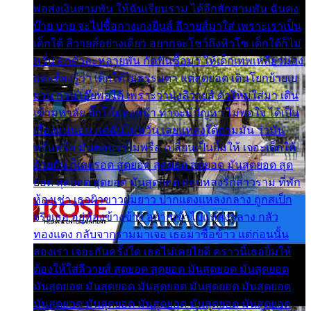
พ่อส่งเงินสามพัน ให้ฉันเรียนราม ได้อีกสักสามพัน ฉันคง
บ๊าย บาย จะไปซื้อกางเกงยีนส์ ลีวายส์มาใส่ เพราะเราเป็น
เด็กใต้ ลีวายส์อย่างเดียว อยากจะโชว์ถึงหิวโซ เด็กใต้ก็ไม่
หวั่น ตกตัวละหลายพัน กัดฟันซื้อมา ให้เด็กเทพเหลียวมอง
และต้องรู้ว่า เด็กใต้ไม่ธรรมดา แต่สุดยอด เดินโยกย้ายเย
ยวน กวนโอ๊ยพอได้ เพราะว่านุ่งลีวายส์ ตัวใหม่ใส่มา เดิน
เข้ามหาลัย จิ๊กโก๊มองหน้า ท่าจะมีปัญหา ไม่พอใจ ได้เป็น
เรื่องแน่นอน แต่ฉันไม่หวั่น เลยแหลงใต้ถามมัน ว่ามัน
พรั่นพรือ มันตอบว่าไม่พรื่อ เปลี่ยนเป็นยิ้มให้ เจอะเด็กใต้
ด้วยกัน ก็เลยรอด สุดยอด สุดยอด สุดยอด มันสุดยอด สุด
ยอด สุดยอด สุดยอด มันสุดยอด แอบหลงรักสาวราม ที่พัก
ห้องเช่า เธอผิวขาวผมยาว ปากแดงแหลงกลาง ถูกสเป็ก
จริงเธอ อยู่ห้องข้างข้าง อยากเข้าไปแหลงกลาง กลัว
ทองแดง กลับจากรามมาเจอ เธอมาซื้อข้าว แต่ก่อนนั้น
สองเรา เจอะกันครั้งใด เธอไม่เคยไยดี คราวนี้เธอยิ้มให้
ต้องให้ใส่ลีวายส์ สุดยอด สุดยอด มันสุดยอด มันสุดยอด
มันสุดยอด มันสุดยอด มันสุดยอด มันสุดยอด มันสุดยอด
มันสุดยอด มันสุดยอด มันสุดยอด มันสุดยอด มันสุดยอด