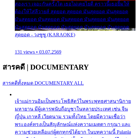
สองเรา เจอะกันครั้งใด เธอไม่เคยไยดี คราวนี้เธอยิ้มให้
ต้องให้ใส่ลีวายส์ สุดยอด สุดยอด มันสุดยอด มันสุดยอด
มันสุดยอด มันสุดยอด มันสุดยอด มันสุดยอด มันสุดยอด
มันสุดยอด มันสุดยอด มันสุดยอด มันสุดยอด มันสุดยอด
สุดยอด - วงซูซู (KARAOKE)
131 views • 03.07.2569
สารคดี
|
DOCUMENTARY
สารคดีทั้งหมด
DOCUMENTARY ALL
เจ้าแม่กวนอิมเป็นพระโพธิสัตว์ในพระพุทธศาสนานิกาย
มหายาน มีผู้เคารพนับถือบูชาในหลายประเทศ เช่น จีน
ญี่ปุ่น เกาหลี เวียดนาม รวมทั้งไทย โดยมีความเชื่อว่า
พระองค์ทรงเป็นสัญลักษณ์แห่งความเมตตา กรุณา และ
ความช่วยเหลือแก่ผู้ตกทุกข์ได้ยาก ในบทความนี้ Palanla