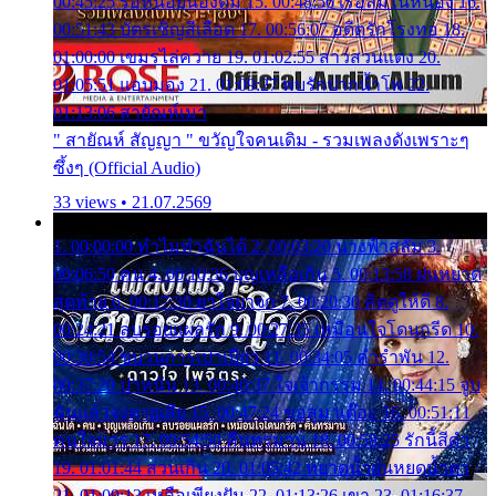
00:45:25 รอหน่อยน้องติ๋ม 15. 00:48:56 เรือล่มในหนอง 16.
00:51:43 บัตรเชิญสีเลือด 17. 00:56:07 อดีตรักโรงทอ 18.
01:00:00 เขมรไล่ควาย 19. 01:02:55 สาวสวนแตง 20.
01:05:51 แอบมอง 21. 01:09:27 พบรักปากน้ำโพ 22.
01:13:06 สายัณห์เมา
" สายัณห์ สัญญา " ขวัญใจคนเดิม - รวมเพลงดังเพราะๆ
ซึ้งๆ (Official Audio)
33 views • 21.07.2569
1. 00:00:00 ทำไมทำฉันได้ 2. 00:03:20 นางฟ้าสลัม 3.
00:06:50 คน 4. 00:10:36 บุญเหลือเกิน 5. 00:13:58 ฝนหยาด
สุดท้าย 6. 00:17:30 ยาใจยาจก 7. 00:20:30 คิดดูให้ดี 8.
00:24:21 ลบรอยแผลรัก 9. 00:27:35 เหมือนใจโดนกรีด 10.
00:30:54 ขบวนการเปาเปียว 11. 00:34:05 คำรำพัน 12.
00:37:20 ปาหนัน 13. 00:40:37 ใจเจ้ากรรม 14. 00:44:15 จูบ
ฉันแล้วจงตายเสีย 15. 00:47:24 ขอสูมาเต๊อะ 16. 00:51:11
คนใจมาร 17. 00:54:50 คืนทรมาน 18. 00:58:25 รักนี้สีดำ
19. 01:01:44 ส่วนเกิน 20. 01:05:42 หยาดน้ำฝนหยดน้ำตา
21. 01:09:13 เหลือเพียงฝัน 22. 01:13:26 เขา 23. 01:16:37