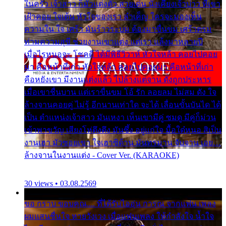
ในครัว เจ้าสาว ก็มัวแต่งตัว สวยเด่น นั่งเคียงเจ้าบ่าว ที่เขา
เฝ้าคอย ใจเต้น หัวใจของเรา ลำเค็ญ ใครจะมองเห็น
ความใน ใจ เศร้า มันร้าวระบม ต้องมาขื่นขม เศร้าตรม
ท่ามความสุขี ช่วยงานเขาแต่ง แต่เรา แล้งมาหลายปี
เมื่อไรหนอจะ โชคดี ได้มีพิธีวิวาห์ หัวใจหล้า คอยไปคอย
มา คือหน้าที่เก่า หัวใจหล้า คอยไปคอยมา คือหน้าที่เก่า
คือหยังเขา มีงานแต่งแล้ว ไปล้างแต่จาน ดั่งถูกประหาร
เมื่อเขาชื่นบาน แต่เราขื่นขม โอ้ รัก ลอยลม ไม่สม ดัง ใจ
ล้างจานคอยคู่ ไม่รู้ อีกนานเท่าใด จะได้ เลื่อนขั้นบันได ได้
เป็น ตำแหน่งเจ้าสาว มันเหงา เห็นเขามีคู่ ซมดู มีคู่ก็ม่วน
เข้าพาขวัญ เสียงโห่ตึงตึง มันซึ้ง อยู่แก่ใจ มื้อใด๋หนอ สิเป็น
งานเฮา มัวซอยเขา ใจเฮาซิด้าน มันทรมาน จับจาน เอย…
ล้างจานในงานแต่ง - Cover Ver. (KARAOKE)
30 views • 03.08.2569
ขอ กราบ ขอบคุณ.... ที่ได้รับไออุ่น การุณ จากแฟน เพลง
ผมแสนชื่นใจ หายวังเวง เมื่อแฟนเพลง ให้กำลังใจ น้ำใจ