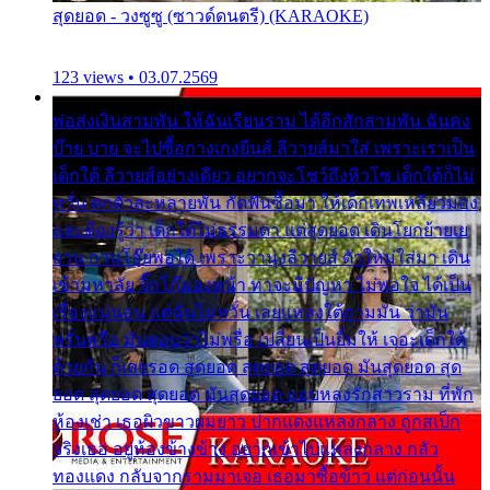
สุดยอด - วงซูซู (ซาวด์ดนตรี) (KARAOKE)
123 views • 03.07.2569
พ่อส่งเงินสามพัน ให้ฉันเรียนราม ได้อีกสักสามพัน ฉันคง
บ๊าย บาย จะไปซื้อกางเกงยีนส์ ลีวายส์มาใส่ เพราะเราเป็น
เด็กใต้ ลีวายส์อย่างเดียว อยากจะโชว์ถึงหิวโซ เด็กใต้ก็ไม่
หวั่น ตกตัวละหลายพัน กัดฟันซื้อมา ให้เด็กเทพเหลียวมอง
และต้องรู้ว่า เด็กใต้ไม่ธรรมดา แต่สุดยอด เดินโยกย้ายเย
ยวน กวนโอ๊ยพอได้ เพราะว่านุ่งลีวายส์ ตัวใหม่ใส่มา เดิน
เข้ามหาลัย จิ๊กโก๊มองหน้า ท่าจะมีปัญหา ไม่พอใจ ได้เป็น
เรื่องแน่นอน แต่ฉันไม่หวั่น เลยแหลงใต้ถามมัน ว่ามัน
พรั่นพรือ มันตอบว่าไม่พรื่อ เปลี่ยนเป็นยิ้มให้ เจอะเด็กใต้
ด้วยกัน ก็เลยรอด สุดยอด สุดยอด สุดยอด มันสุดยอด สุด
ยอด สุดยอด สุดยอด มันสุดยอด แอบหลงรักสาวราม ที่พัก
ห้องเช่า เธอผิวขาวผมยาว ปากแดงแหลงกลาง ถูกสเป็ก
จริงเธอ อยู่ห้องข้างข้าง อยากเข้าไปแหลงกลาง กลัว
ทองแดง กลับจากรามมาเจอ เธอมาซื้อข้าว แต่ก่อนนั้น