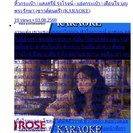
หิ้วกระเป๋า | แสงสุรีย์ รุ่งโรจน์ - แย่งกระเป๋า | เตือนใจ บุญ
พระรักษา (ซาวด์ดนตรี) (KARAOKE)
19 views • 03.08.2569
งานแต่ง เขาแซง แย่งเอาไปก่อน หัวใจอาวรณ์ มาซ่อน อยู่
ในห้องครัว ข้างนอกเจ้าสาว ส่งยิ้ม ให้คนไปทั่ว แต่เรา เฝ้า
อยู่ในครัว ทำตัวเป็นเด็ก ล้างจาน ในเมื่อ เจ้าสาว คือคน
บ้านใกล้ พึ่งพาอาศัย จำใจ ต้องไปช่วยงาน พอถึงเวลา เขา
พา กันเข้าพาขวัญ เพื่อนฝูง เฮฮาดังลั่น แต่เราล้างจาน
เดียวดาย เป็นคนพ่าย บ่มีความหมาย เคียงใจเจ้าบ่าว เป็น
คนพ่าย บ่มีความหมาย เคียงใจเจ้าบ่าว เพื่อนเจ้าสาว ยัง
เป็นบ่ได้ คือคนพ่าย ฮักคน ไม่มีใครสน เขาไม่เห็นคน ที่อยู่
ในครัว เจ้าสาว ก็มัวแต่งตัว สวยเด่น นั่งเคียงเจ้าบ่าว ที่เขา
เฝ้าคอย ใจเต้น หัวใจของเรา ลำเค็ญ ใครจะมองเห็น
ความใน ใจ เศร้า มันร้าวระบม ต้องมาขื่นขม เศร้าตรม
ท่ามความสุขี ช่วยงานเขาแต่ง แต่เรา แล้งมาหลายปี
เมื่อไรหนอจะ โชคดี ได้มีพิธีวิวาห์ หัวใจหล้า คอยไปคอย
มา คือหน้าที่เก่า หัวใจหล้า คอยไปคอยมา คือหน้าที่เก่า