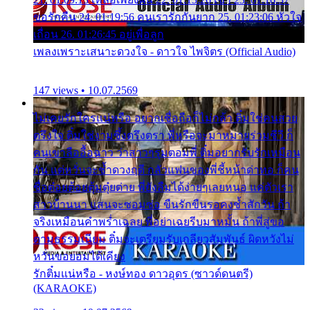
ขอรักคืน 24. 01:19:56 คนเรารักกันยาก 25. 01:23:06 หัวใจ
เถื่อน 26. 01:26:45 อยู่เพื่อลูก
เพลงเพราะเสนาะดวงใจ - ดาวใจ ไพจิตร (Official Audio)
147 views • 10.07.2569
ไม่เคยรักใครแน่หรือ อยากเชื่อถือก็ไม่กล้า ติ๋มใช่คนสวย
ตรึงใจ ติ๋มใช่งามซึ้งตรึงตรา พี่หรือจะมาหมายร่วมชีวี ก็
คนเขาลืออื้อฉาว ว่าสาวๆรุมตอมพี่ ติ๋มอยากรับรักเหมือน
กัน แต่หวั่นจะช้ำดวงฤดี กลัวแฟนของพี่ชี้หน้าด่าทอ ก็คน
ชื่อต๋อยต้อยตุ้มตุ๋ยต่าย พี่ยังลืมได้ง่ายๆเลยหนอ แค่ตัวเรา
สาวบ้านนา แสนจะซอมซ่อ ขืนรักขืนรอคงช้ำสักวัน ถ้า
จริงเหมือนคำพร่ำเฉลย พี่อย่าเฉยรีบมาหมั้น ถ้าพี่สู่ขอ
ตามธรรมเนียม ติ๋มจะเตรียมรับเกลียวสัมพันธ์ ผิดหวังไม่
หวั่นขอยอมได้เคียง
รักติ๋มแน่หรือ - หงษ์ทอง ดาวอุดร (ซาวด์ดนตรี)
(KARAOKE)