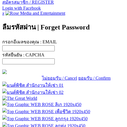
สมัครสมาชิก / REGISTER
Login with Facebook
x
ลืมรหัสผ่าน
|
Forget Password
กรอกอีเมลของคุณ :
EMAIL
รหัสยืนยัน :
CAPCHA
ไม่ยอมรับ / Cancel
ยอมรับ / Confirm