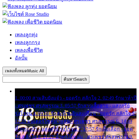
เพลงลูกทุ่ง
เพลงลูกกรุง
เพลงเพื่อชีวิต
อัลบั้ม
เพลงทั้งหมด
Music All
ค้นหา
Search
1. 00:00 สามสิบยังแจ๋ว - ยอดรัก สลักใจ 2. 02:49 รักมาห้าปี
- ศรเพชร ศรสุพรรณ 3. 05:57 รักสาวเสื้อลาย - แสงสุรีย์
รุ่งโรจน์ 4. 09:51 รักสะท้านดินสะเทือน - ยอดรัก สลักใจ 5.
12:23 มอเตอร์ไซค์ทำหล่น - ศรเพชร ศรสุพรรณ 6. 14:49
หิ้วกระเป๋า - แสงสุรีย์ รุ่งโรจน์ 7. 17:57 รักเผื่อเลือก - ยอด
รัก สลักใจ 8. 21:21 น้ำตาไอ้หนุ่ม - ศรเพชร ศรสุพรรณ 9.