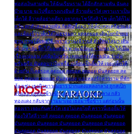
พ่อส่งเงินสามพัน ให้ฉันเรียนราม ได้อีกสักสามพัน ฉันคง
บ๊าย บาย จะไปซื้อกางเกงยีนส์ ลีวายส์มาใส่ เพราะเราเป็น
เด็กใต้ ลีวายส์อย่างเดียว อยากจะโชว์ถึงหิวโซ เด็กใต้ก็ไม่
หวั่น ตกตัวละหลายพัน กัดฟันซื้อมา ให้เด็กเทพเหลียวมอง
และต้องรู้ว่า เด็กใต้ไม่ธรรมดา แต่สุดยอด เดินโยกย้ายเย
ยวน กวนโอ๊ยพอได้ เพราะว่านุ่งลีวายส์ ตัวใหม่ใส่มา เดิน
เข้ามหาลัย จิ๊กโก๊มองหน้า ท่าจะมีปัญหา ไม่พอใจ ได้เป็น
เรื่องแน่นอน แต่ฉันไม่หวั่น เลยแหลงใต้ถามมัน ว่ามัน
พรั่นพรือ มันตอบว่าไม่พรื่อ เปลี่ยนเป็นยิ้มให้ เจอะเด็กใต้
ด้วยกัน ก็เลยรอด สุดยอด สุดยอด สุดยอด มันสุดยอด สุด
ยอด สุดยอด สุดยอด มันสุดยอด แอบหลงรักสาวราม ที่พัก
ห้องเช่า เธอผิวขาวผมยาว ปากแดงแหลงกลาง ถูกสเป็ก
จริงเธอ อยู่ห้องข้างข้าง อยากเข้าไปแหลงกลาง กลัว
ทองแดง กลับจากรามมาเจอ เธอมาซื้อข้าว แต่ก่อนนั้น
สองเรา เจอะกันครั้งใด เธอไม่เคยไยดี คราวนี้เธอยิ้มให้
ต้องให้ใส่ลีวายส์ สุดยอด สุดยอด มันสุดยอด มันสุดยอด
มันสุดยอด มันสุดยอด มันสุดยอด มันสุดยอด มันสุดยอด
มันสุดยอด มันสุดยอด มันสุดยอด มันสุดยอด มันสุดยอด