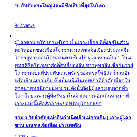
10 อันดับพระใหญ่และมีชื่อเสียงที่สุดในโลก
942 views
ผู่โถวซาน หรือ เกาะผู่โถว เป็นเกาะเล็กๆ ที่ตั้งอยู่ในส่วน
ตะวันออกของเมืองโจวซาน มณฑลเจ้อเจียง ประเทศจีน
โดยอยู่ทางตอนใต้ของนครเซี่ยงไฮ้ ผู่โถวซานเป็น 1 ใน 4
พุทธคีรีหรือภูเขาศักดิ์สิทธิ์ของจีน ชาวพุทธจีนเชื่อกันว่าผู่
โถวซานเป็นที่ประทับและตรัสรู้ของพระโพธิสัตว์กวนอิม
หรือเจ้าแม่กวนอิม ซึ่งเป็นหนึ่งในเทพเจ้าที่สำคัญที่สุดใน
ศาสนาพุทธนิกายมหายาน ดังนั้นจึงมีผู้แสวงบุญจากทั่ว
โลก โดยเฉพาะผู้ที่ศรัทธาในเจ้าแม่กวนอิมเดินทางมาที่
เกาะแห่งนี้เพื่อสักการะขอพรอยู่โดยตลอด
รวม 5 วัดสำคัญแห่งถิ่นกำเนิดเจ้าแม่กวนอิม | เกาะผู่โถว
ซาน มณฑลเจ้อเจียง ประเทศจีน
1,525 views