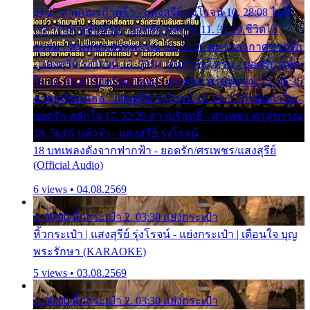
24:27 สามเณรกำพร้า - แสงสุรีย์ รุ่งโรจน์ 10. 28:08 ไม่มี
เวลาไปหาเมียน้อย - ยอดรัก สลักใจ 11. 31:29 ชีวิตไอ้
ธรรม - ศรเพชร ศรสุพรรณ 12. 35:26 ทหารอากาศขาดรัก
- แสงสุรีย์ รุ่งโรจน์ 13. 39:01 คนหัวใจโทรม - ยอดรัก สลัก
ใจ 14. 42:49 ไอ้หวังตายแน่ - ศรเพชร ศรสุพรรณ 15. 46:35
ธาตุแท้ของเธอ - แสงสุรีย์ รุ่งโรจน์ 16. 49:57 กำนันกำใน -
ยอดรัก สลักใจ 17. 52:29 สาวบริสุทธิ์ - ศรเพชร ศรสุพรรณ
18. 56:05 แต๋วจ๋า - แสงสุรีย์ รุ่งโรจน์
18 บทเพลงดังจากฟากฟ้า - ยอดรัก/ศรเพชร/แสงสุรีย์
(Official Audio)
6 views • 04.08.2569
1. 00:00 หิ้วกระเป๋า 2. 03:30 แย่งกระเป๋า
หิ้วกระเป๋า | แสงสุรีย์ รุ่งโรจน์ - แย่งกระเป๋า | เตือนใจ บุญ
พระรักษา (KARAOKE)
5 views • 03.08.2569
1. 00:00 หิ้วกระเป๋า 2. 03:30 แย่งกระเป๋า