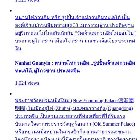
หนานไห่กวนอิม หรือ รูปปั้นเจ้าแม่กวนอิมทะเลใต้ เป็น
องค์เจ้าแม่กวนอิมความสูง 33 เมตรรวมฐาน ประดิษฐาน
อยู่ริมทะเล ไม่ไกลกันนักกับ “วัดเจ้าแม่กวนอิมไม่ยอมไป”
บนเกาะผู่โถวซาน เมืองโจวซาน มณฑลเจ้อเจียง ประเทศ
จีน
Nanhai Guanyin : หนานไห่กวนอิม...รูปปั้นเจ้าแม่กวนอิม
ทะเลใต้, ผู่โถวซาน ประเทศจีน
1,024 views
พระราชวังหยวนหมิงใหม่ (New Yuanming Palace/宮新園
明園) ในเมืองจูไห่ (Zhuhai) มณฑลกวางตุ้ง (Quangdong)
ประเทศจีน เป็นสวนและสถานที่ท่องเที่ยวที่ได้รับแรง
บันดาลใจจากพระราชวังฤดูร้อนเก่า (Old Summer Palace)
หรือหยวนหมิงหยวนในกรุงปักกิ่ง สวนสาธารณะขนาด
ใหญ่ใจกลางเมืองแห่งนี้มีครบทั้งธรรมชาติ สถาปัตยกรรม