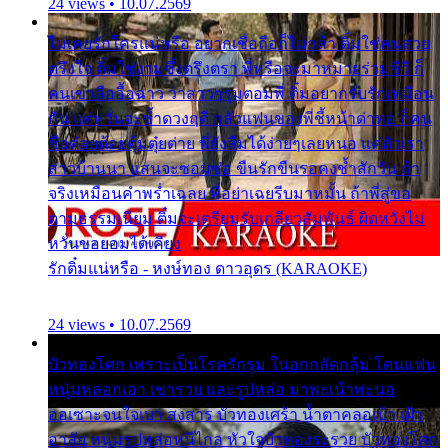
24 views • 10.07.2569
ไม่เคยรักใครแน่หรือ อยากเชื่อถือก็ไม่กล้า ติ๋มใช่คนสวย
ตรึงใจ ติ๋มใช่งามซึ้งตรึงตรา พี่หรือจะมาหมายร่วมชีวี ก็
คนเขาลืออื้อฉาว ว่าสาวๆรุมตอมพี่ ติ๋มอยากรับรักเหมือน
กัน แต่หวั่นจะช้ำดวงฤดี กลัวแฟนของพี่ชี้หน้าด่าทอ ก็คน
ชื่อต๋อยต้อยตุ้มตุ๋ยต่าย พี่ยังลืมได้ง่ายๆเลยหนอ แค่ตัวเรา
สาวบ้านนา แสนจะซอมซ่อ ขืนรักขืนรอคงช้ำสักวัน ถ้า
จริงเหมือนคำพร่ำเฉลย พี่อย่าเฉยรีบมาหมั้น ถ้าพี่สู่ขอ
ตามธรรมเนียม ติ๋มจะเตรียมรับเกลียวสัมพันธ์ ผิดหวังไม่
หวั่นขอยอมได้เคียง
รักติ๋มแน่หรือ - หงษ์ทอง ดาวอุดร (KARAOKE)
24 views • 10.07.2569
บัวทองโศก เพราะเป็นโรครักรุม ในอกกลัดกลุ้ม โดนแฟน
หนุ่มหลอกเอา เขารวย และรูปหล่อ มาพะเน้าพะนอ
ออเซาะจนใจเบา สงสาร บัวทองเศร้า น้ำตาคลอเบ้า เฝ้า
อาลัย หนุ่มรูปหล่อหนีไกล หัวใจบัวทองระรวย บัวทองโศก