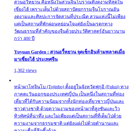
สวนอวี้หยวน คือหนึ่งในสวนจีนโบราณที่งดงามที่สุดใน
เซี่ยงไฮ้ เพราะเต็มไปด้วยสถาปัตยกรรมจีนโบราณอัน
งดงามและศิลปะการจัดสวนที่ประณีต สวนแห่งนี้ไม่เพียง
แต่เป็นสถานที่พักผ่อนหย่อนใจแต่ยังเป็นมรดกทาง
วัฒนธรรมที่สำคัญของจีนด้วยประวัติศาสตร์อันยาวนาน
กว่า 400 ปี
Yuyuan Garden : สวนอวี้หยวน จุดเช็กอินห้ามพลาดเมื่อ
มาเซี่ยงไฮ้ ประเทศจีน
1,302 views
หน้าผาโทจินโบ (Tojinbo) ตั้งอยู่ในจังหวัดฟุกุอิ (Fukui) ทาง
ภาคตะวันออกของประเทศญี่ปุ่น เป็นหนึ่งในสถานที่ท่อง
เที่ยวที่ได้รับความนิยมจากทั้งนักท่องเที่ยวชาวญี่ปุ่นและ
ชาวต่างชาติ ด้วยความงามของหน้าผาที่สูงชันและวิว
ทิวทัศน์ที่น่าทึ่ง และไม่เพียงแต่เป็นสถานที่ที่เต็มไปด้วย
ความงามจากธรรมชาติ แต่ยังแฝงไปด้วยตำนานและ
ความเชื่อที่ลึกซึ้งด้วย