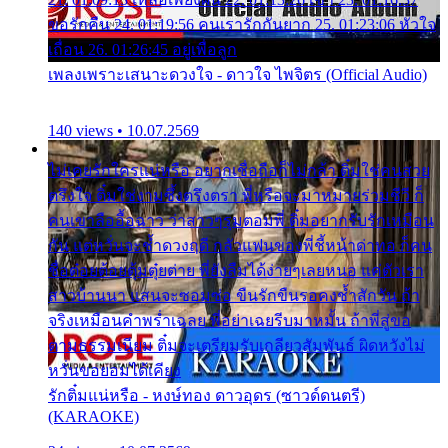
ขอรักคืน 24. 01:19:56 คนเรารักกันยาก 25. 01:23:06 หัวใจ
เถื่อน 26. 01:26:45 อยู่เพื่อลูก
เพลงเพราะเสนาะดวงใจ - ดาวใจ ไพจิตร (Official Audio)
140 views • 10.07.2569
ไม่เคยรักใครแน่หรือ อยากเชื่อถือก็ไม่กล้า ติ๋มใช่คนสวย
ตรึงใจ ติ๋มใช่งามซึ้งตรึงตรา พี่หรือจะมาหมายร่วมชีวี ก็
คนเขาลืออื้อฉาว ว่าสาวๆรุมตอมพี่ ติ๋มอยากรับรักเหมือน
กัน แต่หวั่นจะช้ำดวงฤดี กลัวแฟนของพี่ชี้หน้าด่าทอ ก็คน
ชื่อต๋อยต้อยตุ้มตุ๋ยต่าย พี่ยังลืมได้ง่ายๆเลยหนอ แค่ตัวเรา
สาวบ้านนา แสนจะซอมซ่อ ขืนรักขืนรอคงช้ำสักวัน ถ้า
จริงเหมือนคำพร่ำเฉลย พี่อย่าเฉยรีบมาหมั้น ถ้าพี่สู่ขอ
ตามธรรมเนียม ติ๋มจะเตรียมรับเกลียวสัมพันธ์ ผิดหวังไม่
หวั่นขอยอมได้เคียง
รักติ๋มแน่หรือ - หงษ์ทอง ดาวอุดร (ซาวด์ดนตรี)
(KARAOKE)