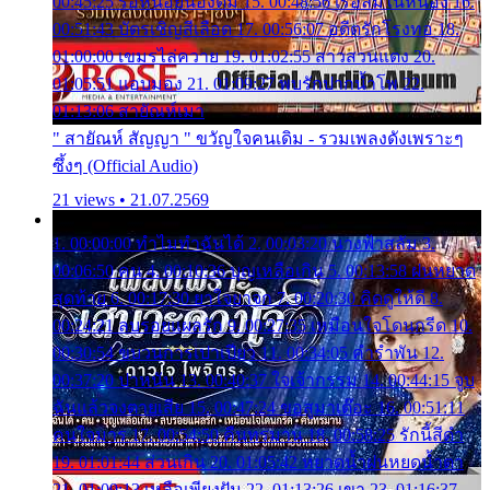
00:45:25 รอหน่อยน้องติ๋ม 15. 00:48:56 เรือล่มในหนอง 16.
00:51:43 บัตรเชิญสีเลือด 17. 00:56:07 อดีตรักโรงทอ 18.
01:00:00 เขมรไล่ควาย 19. 01:02:55 สาวสวนแตง 20.
01:05:51 แอบมอง 21. 01:09:27 พบรักปากน้ำโพ 22.
01:13:06 สายัณห์เมา
" สายัณห์ สัญญา " ขวัญใจคนเดิม - รวมเพลงดังเพราะๆ
ซึ้งๆ (Official Audio)
21 views • 21.07.2569
1. 00:00:00 ทำไมทำฉันได้ 2. 00:03:20 นางฟ้าสลัม 3.
00:06:50 คน 4. 00:10:36 บุญเหลือเกิน 5. 00:13:58 ฝนหยาด
สุดท้าย 6. 00:17:30 ยาใจยาจก 7. 00:20:30 คิดดูให้ดี 8.
00:24:21 ลบรอยแผลรัก 9. 00:27:35 เหมือนใจโดนกรีด 10.
00:30:54 ขบวนการเปาเปียว 11. 00:34:05 คำรำพัน 12.
00:37:20 ปาหนัน 13. 00:40:37 ใจเจ้ากรรม 14. 00:44:15 จูบ
ฉันแล้วจงตายเสีย 15. 00:47:24 ขอสูมาเต๊อะ 16. 00:51:11
คนใจมาร 17. 00:54:50 คืนทรมาน 18. 00:58:25 รักนี้สีดำ
19. 01:01:44 ส่วนเกิน 20. 01:05:42 หยาดน้ำฝนหยดน้ำตา
21. 01:09:13 เหลือเพียงฝัน 22. 01:13:26 เขา 23. 01:16:37