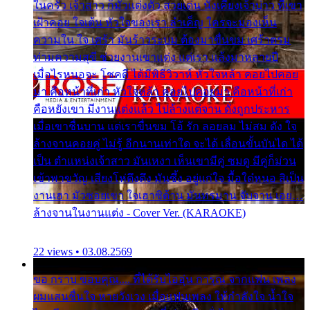
ในครัว เจ้าสาว ก็มัวแต่งตัว สวยเด่น นั่งเคียงเจ้าบ่าว ที่เขา
เฝ้าคอย ใจเต้น หัวใจของเรา ลำเค็ญ ใครจะมองเห็น
ความใน ใจ เศร้า มันร้าวระบม ต้องมาขื่นขม เศร้าตรม
ท่ามความสุขี ช่วยงานเขาแต่ง แต่เรา แล้งมาหลายปี
เมื่อไรหนอจะ โชคดี ได้มีพิธีวิวาห์ หัวใจหล้า คอยไปคอย
มา คือหน้าที่เก่า หัวใจหล้า คอยไปคอยมา คือหน้าที่เก่า
คือหยังเขา มีงานแต่งแล้ว ไปล้างแต่จาน ดั่งถูกประหาร
เมื่อเขาชื่นบาน แต่เราขื่นขม โอ้ รัก ลอยลม ไม่สม ดัง ใจ
ล้างจานคอยคู่ ไม่รู้ อีกนานเท่าใด จะได้ เลื่อนขั้นบันได ได้
เป็น ตำแหน่งเจ้าสาว มันเหงา เห็นเขามีคู่ ซมดู มีคู่ก็ม่วน
เข้าพาขวัญ เสียงโห่ตึงตึง มันซึ้ง อยู่แก่ใจ มื้อใด๋หนอ สิเป็น
งานเฮา มัวซอยเขา ใจเฮาซิด้าน มันทรมาน จับจาน เอย…
ล้างจานในงานแต่ง - Cover Ver. (KARAOKE)
22 views • 03.08.2569
ขอ กราบ ขอบคุณ.... ที่ได้รับไออุ่น การุณ จากแฟน เพลง
ผมแสนชื่นใจ หายวังเวง เมื่อแฟนเพลง ให้กำลังใจ น้ำใจ