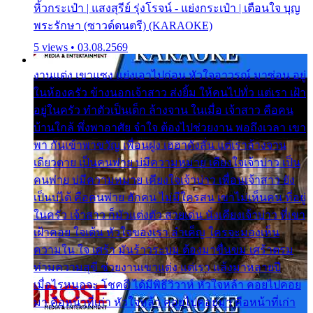
หิ้วกระเป๋า | แสงสุรีย์ รุ่งโรจน์ - แย่งกระเป๋า | เตือนใจ บุญ
พระรักษา (ซาวด์ดนตรี) (KARAOKE)
5 views • 03.08.2569
งานแต่ง เขาแซง แย่งเอาไปก่อน หัวใจอาวรณ์ มาซ่อน อยู่
ในห้องครัว ข้างนอกเจ้าสาว ส่งยิ้ม ให้คนไปทั่ว แต่เรา เฝ้า
อยู่ในครัว ทำตัวเป็นเด็ก ล้างจาน ในเมื่อ เจ้าสาว คือคน
บ้านใกล้ พึ่งพาอาศัย จำใจ ต้องไปช่วยงาน พอถึงเวลา เขา
พา กันเข้าพาขวัญ เพื่อนฝูง เฮฮาดังลั่น แต่เราล้างจาน
เดียวดาย เป็นคนพ่าย บ่มีความหมาย เคียงใจเจ้าบ่าว เป็น
คนพ่าย บ่มีความหมาย เคียงใจเจ้าบ่าว เพื่อนเจ้าสาว ยัง
เป็นบ่ได้ คือคนพ่าย ฮักคน ไม่มีใครสน เขาไม่เห็นคน ที่อยู่
ในครัว เจ้าสาว ก็มัวแต่งตัว สวยเด่น นั่งเคียงเจ้าบ่าว ที่เขา
เฝ้าคอย ใจเต้น หัวใจของเรา ลำเค็ญ ใครจะมองเห็น
ความใน ใจ เศร้า มันร้าวระบม ต้องมาขื่นขม เศร้าตรม
ท่ามความสุขี ช่วยงานเขาแต่ง แต่เรา แล้งมาหลายปี
เมื่อไรหนอจะ โชคดี ได้มีพิธีวิวาห์ หัวใจหล้า คอยไปคอย
มา คือหน้าที่เก่า หัวใจหล้า คอยไปคอยมา คือหน้าที่เก่า