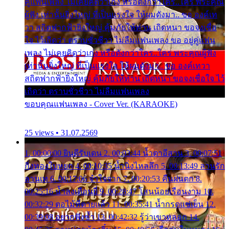
คู่แฟนเพลง ไม่เคยคิดว่าเก่ง หรือดังกว่าใคร..ใคร พระคุณ
ผู้ฟัง เท่านั้นยิ่งใหญ่ ที่เป็นแรงใจ ให้ผมดังมา.. ขอ องค์เท
วา สถิตฟากฟ้ายิ่งใหญ่ คุ้มภัยให้ท่าน เถิดหนา ขอจงเชื่อ
ใจ ไว้เถิดว่า ตราบชั่วชีวา ไม่ลืมแฟนเพลง ขอ อยู่คู่แฟน
เพลง ไม่เคยคิดว่าเก่ง หรือดังกว่าใคร..ใคร พระคุณผู้ฟัง
เท่านั้นยิ่งใหญ่ ที่เป็นแรงใจ ให้ผมดังมา.. ขอ องค์เทวา
สถิตฟากฟ้ายิ่งใหญ่ คุ้มภัยให้ท่าน เถิดหนา ขอจงเชื่อใจ ไว้
เถิดว่า ตราบชั่วชีวา ไม่ลืมแฟนเพลง
ขอบคุณแฟนเพลง - Cover Ver. (KARAOKE)
25 views • 31.07.2569
1. 00:00:00 ยินดีรับเดน 2. 00:03:44 น้ำตาอีสาน 3. 00:07:51
กิ่งทองใบหยก 4. 00:10:35 น้ำนิ่งไหลลึก 5. 00:13:49 ลานรัก
ลานเท 6. 00:17:06 จำใจจาก 7. 00:20:53 คืนฝนตก 8.
00:25:16 น้ำลงเดือนยี่ 9. 00:28:47 โสนน้อยเรือนงาม 10.
00:32:29 ตอไม้ที่ตายแล้ว 11. 00:35:41 น้ำกรดแช่เย็น 12.
00:39:08 อยากฟังซ้ำ 13. 00:42:32 รู้ว่าเขาหลอก 14.