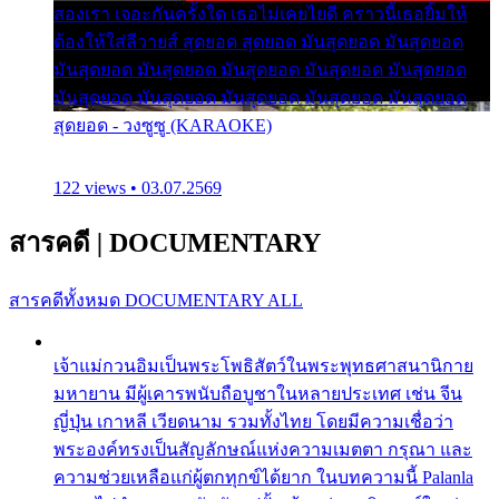
สองเรา เจอะกันครั้งใด เธอไม่เคยไยดี คราวนี้เธอยิ้มให้
ต้องให้ใส่ลีวายส์ สุดยอด สุดยอด มันสุดยอด มันสุดยอด
มันสุดยอด มันสุดยอด มันสุดยอด มันสุดยอด มันสุดยอด
มันสุดยอด มันสุดยอด มันสุดยอด มันสุดยอด มันสุดยอด
สุดยอด - วงซูซู (KARAOKE)
122 views • 03.07.2569
สารคดี
|
DOCUMENTARY
สารคดีทั้งหมด
DOCUMENTARY ALL
เจ้าแม่กวนอิมเป็นพระโพธิสัตว์ในพระพุทธศาสนานิกาย
มหายาน มีผู้เคารพนับถือบูชาในหลายประเทศ เช่น จีน
ญี่ปุ่น เกาหลี เวียดนาม รวมทั้งไทย โดยมีความเชื่อว่า
พระองค์ทรงเป็นสัญลักษณ์แห่งความเมตตา กรุณา และ
ความช่วยเหลือแก่ผู้ตกทุกข์ได้ยาก ในบทความนี้ Palanla