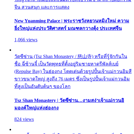
จีน สวนสนุก และการแสดง
New Yuanming Palace | พระราชวังหยวนหมิงใหม่ ความ
ยิ่งใหญ่แห่งประวัติศาสตร์ มณฑลกวางตุ้ง ประเทศจีน
1,066 views
วัดซีซ่าน (Tsz Shan Monastery / 慈山寺) หรือที่รู้จักกันใน
ชื่อ ฉี่ซ้านจี๋ เป็นวัดพุทธที่ตั้งอยู่ริมชายหาดรีพัลส์เบย์
(Repulse Bay) ในฮ่องกง โดดเด่นด้วยรูปปั้นเจ้าแม่กวนอิมสี
ขาวขนาดใหญ่ สูงถึง 76 เมตร ซึ่งเป็นรูปปั้นเจ้าแม่กวนอิม
ที่สูงเป็นอันดับต้นๆ ของโลก
Tsz Shan Monastery | วัดซีซ่าน…งามสง่าเจ้าแม่กวนอิ
มองค์ใหญ่แห่งฮ่องกง
824 views