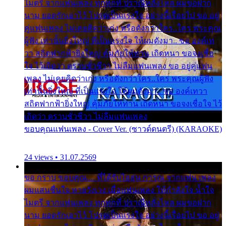
ไมตรี จากแฟนเพลง ทุกทุกที่ ปราณีหลั่งไหล ผมขอฝาก
นาม ยอดรักเอาไว้ โปรดเป็นแรงใจ อย่างนี้เรื่อยไป ขอ อยู่
คู่แฟนเพลง ไม่เคยคิดว่าเก่ง หรือดังกว่าใคร..ใคร พระคุณ
ผู้ฟัง เท่านั้นยิ่งใหญ่ ที่เป็นแรงใจ ให้ผมดังมา.. ขอ องค์เท
วา สถิตฟากฟ้ายิ่งใหญ่ คุ้มภัยให้ท่าน เถิดหนา ขอจงเชื่อ
ใจ ไว้เถิดว่า ตราบชั่วชีวา ไม่ลืมแฟนเพลง ขอ อยู่คู่แฟน
เพลง ไม่เคยคิดว่าเก่ง หรือดังกว่าใคร..ใคร พระคุณผู้ฟัง
เท่านั้นยิ่งใหญ่ ที่เป็นแรงใจ ให้ผมดังมา.. ขอ องค์เทวา
สถิตฟากฟ้ายิ่งใหญ่ คุ้มภัยให้ท่าน เถิดหนา ขอจงเชื่อใจ ไว้
เถิดว่า ตราบชั่วชีวา ไม่ลืมแฟนเพลง
ขอบคุณแฟนเพลง - Cover Ver. (ซาวด์ดนตรี) (KARAOKE)
24 views • 31.07.2569
ขอ กราบ ขอบคุณ.... ที่ได้รับไออุ่น การุณ จากแฟน เพลง
ผมแสนชื่นใจ หายวังเวง เมื่อแฟนเพลง ให้กำลังใจ น้ำใจ
ไมตรี จากแฟนเพลง ทุกทุกที่ ปราณีหลั่งไหล ผมขอฝาก
นาม ยอดรักเอาไว้ โปรดเป็นแรงใจ อย่างนี้เรื่อยไป ขอ อยู่