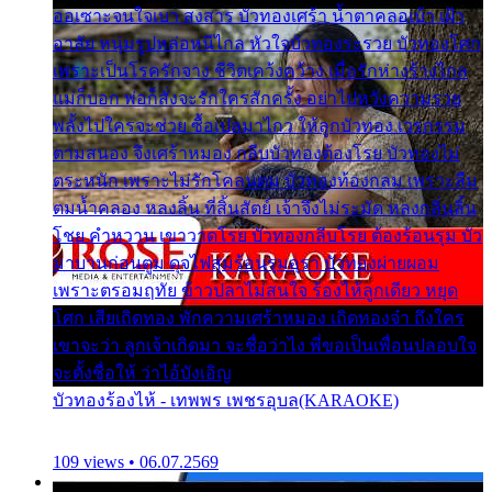
ออเซาะจนใจเบา สงสาร บัวทองเศร้า น้ำตาคลอเบ้า เฝ้า
อาลัย หนุ่มรูปหล่อหนีไกล หัวใจบัวทองระรวย บัวทองโศก
เพราะเป็นโรครักจาง ชีวิตเคว้งคว้าง เมื่อรักห่างร้างไกล
แม่ก็บอก พ่อก็สั่งจะรักใครสักครั้ง อย่าไปหวังความรวย
พลั้งไปใครจะช่วย ซื้อเปลมาไกว ให้ลูกบัวทอง เวรกรรม
ตามสนอง จึงเศร้าหมอง กลีบบัวทองต้องโรย บัวทองไม่
ตระหนัก เพราะไม่รักโคลนตม บัวทองท้องกลม เพราะลืม
ตมน้ำคลอง หลงลิ้น ที่สิ้นสัตย์ เจ้าจึงไม่ระมัด หลงกลิ่นลิ้น
โชย คำหวาน เขาวาดโรย บัวทองกลีบโรย ต้องร้อนรุม บัว
มาบานก่อนตูม ดุจไฟสุมร้อนรุมอุรา บัวทองผ่ายผอม
เพราะตรอมฤทัย ข้าวปลาไม่สนใจ ร้องไห้ลูกเดียว หยุด
โศก เสียเถิดทอง พักความเศร้าหมอง เถิดทองจ๋า ถึงใคร
เขาจะว่า ลูกเจ้าเกิดมา จะชื่อว่าไง พี่ขอเป็นเพื่อนปลอบใจ
จะตั้งชื่อให้ ว่าไอ้บังเอิญ
บัวทองร้องไห้ - เทพพร เพชรอุบล(KARAOKE)
109 views • 06.07.2569