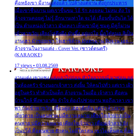
คือหยังเขา มีงานแต่งแล้ว ไปล้างแต่จาน ดั่งถูกประหาร
เมื่อเขาชื่นบาน แต่เราขื่นขม โอ้ รัก ลอยลม ไม่สม ดัง ใจ
ล้างจานคอยคู่ ไม่รู้ อีกนานเท่าใด จะได้ เลื่อนขั้นบันได ได้
เป็น ตำแหน่งเจ้าสาว มันเหงา เห็นเขามีคู่ ซมดู มีคู่ก็ม่วน
เข้าพาขวัญ เสียงโห่ตึงตึง มันซึ้ง อยู่แก่ใจ มื้อใด๋หนอ สิเป็น
งานเฮา มัวซอยเขา ใจเฮาซิด้าน มันทรมาน จับจาน เอย…
ล้างจานในงานแต่ง - Cover Ver. (ซาวด์ดนตรี)
(KARAOKE)
17 views • 03.08.2569
งานแต่ง เขาแซง แย่งเอาไปก่อน หัวใจอาวรณ์ มาซ่อน อยู่
ในห้องครัว ข้างนอกเจ้าสาว ส่งยิ้ม ให้คนไปทั่ว แต่เรา เฝ้า
อยู่ในครัว ทำตัวเป็นเด็ก ล้างจาน ในเมื่อ เจ้าสาว คือคน
บ้านใกล้ พึ่งพาอาศัย จำใจ ต้องไปช่วยงาน พอถึงเวลา เขา
พา กันเข้าพาขวัญ เพื่อนฝูง เฮฮาดังลั่น แต่เราล้างจาน
เดียวดาย เป็นคนพ่าย บ่มีความหมาย เคียงใจเจ้าบ่าว เป็น
คนพ่าย บ่มีความหมาย เคียงใจเจ้าบ่าว เพื่อนเจ้าสาว ยัง
เป็นบ่ได้ คือคนพ่าย ฮักคน ไม่มีใครสน เขาไม่เห็นคน ที่อยู่