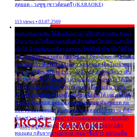
สุดยอด - วงซูซู (ซาวด์ดนตรี) (KARAOKE)
113 views • 03.07.2569
พ่อส่งเงินสามพัน ให้ฉันเรียนราม ได้อีกสักสามพัน ฉันคง
บ๊าย บาย จะไปซื้อกางเกงยีนส์ ลีวายส์มาใส่ เพราะเราเป็น
เด็กใต้ ลีวายส์อย่างเดียว อยากจะโชว์ถึงหิวโซ เด็กใต้ก็ไม่
หวั่น ตกตัวละหลายพัน กัดฟันซื้อมา ให้เด็กเทพเหลียวมอง
และต้องรู้ว่า เด็กใต้ไม่ธรรมดา แต่สุดยอด เดินโยกย้ายเย
ยวน กวนโอ๊ยพอได้ เพราะว่านุ่งลีวายส์ ตัวใหม่ใส่มา เดิน
เข้ามหาลัย จิ๊กโก๊มองหน้า ท่าจะมีปัญหา ไม่พอใจ ได้เป็น
เรื่องแน่นอน แต่ฉันไม่หวั่น เลยแหลงใต้ถามมัน ว่ามัน
พรั่นพรือ มันตอบว่าไม่พรื่อ เปลี่ยนเป็นยิ้มให้ เจอะเด็กใต้
ด้วยกัน ก็เลยรอด สุดยอด สุดยอด สุดยอด มันสุดยอด สุด
ยอด สุดยอด สุดยอด มันสุดยอด แอบหลงรักสาวราม ที่พัก
ห้องเช่า เธอผิวขาวผมยาว ปากแดงแหลงกลาง ถูกสเป็ก
จริงเธอ อยู่ห้องข้างข้าง อยากเข้าไปแหลงกลาง กลัว
ทองแดง กลับจากรามมาเจอ เธอมาซื้อข้าว แต่ก่อนนั้น