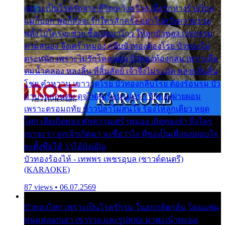
เพราะเป็นโรครักจาง ชีวิตเคว้งคว้าง เมื่อรักห่างร้างไกล
แม่ก็บอก พ่อก็สั่งจะรักใครสักครั้ง อย่าไปหวังความรวย
พลั้งไปใครจะช่วย ซื้อเปลมาไกว ให้ลูกบัวทอง เวรกรรม
ตามสนอง จึงเศร้าหมอง กลีบบัวทองต้องโรย บัวทองไม่
ตระหนัก เพราะไม่รักโคลนตม บัวทองท้องกลม เพราะลืม
ตมน้ำคลอง หลงลิ้น ที่สิ้นสัตย์ เจ้าจึงไม่ระมัด หลงกลิ่นลิ้น
โชย คำหวาน เขาวาดโรย บัวทองกลีบโรย ต้องร้อนรุม บัว
มาบานก่อนตูม ดุจไฟสุมร้อนรุมอุรา บัวทองผ่ายผอม
เพราะตรอมฤทัย ข้าวปลาไม่สนใจ ร้องไห้ลูกเดียว หยุด
โศก เสียเถิดทอง พักความเศร้าหมอง เถิดทองจ๋า ถึงใคร
เขาจะว่า ลูกเจ้าเกิดมา จะชื่อว่าไง พี่ขอเป็นเพื่อนปลอบใจ
จะตั้งชื่อให้ ว่าไอ้บังเอิญ
บัวทองร้องไห้ - เทพพร เพชรอุบล (ซาวด์ดนตรี)
(KARAOKE)
87 views • 06.07.2569
บัวทองโศก เพราะเป็นโรครักรุม ในอกกลัดกลุ้ม โดนแฟน
หนุ่มหลอกเอา เขารวย และรูปหล่อ มาพะเน้าพะนอ