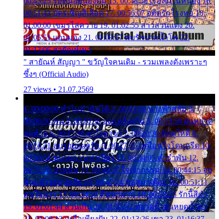
00:45:25 รอหน่อยน้องติ๋ม 15. 00:48:56 เรือล่มในหนอง 16.
00:51:43 บัตรเชิญสีเลือด 17. 00:56:07 อดีตรักโรงทอ 18.
01:00:00 เขมรไล่ควาย 19. 01:02:55 สาวสวนแตง 20.
01:05:51 แอบมอง 21. 01:09:27 พบรักปากน้ำโพ 22.
01:13:06 สายัณห์เมา
" สายัณห์ สัญญา " ขวัญใจคนเดิม - รวมเพลงดังเพราะๆ
ซึ้งๆ (Official Audio)
27 views • 21.07.2569
1. 00:00:00 ทำไมทำฉันได้ 2. 00:03:20 นางฟ้าสลัม 3.
00:06:50 คน 4. 00:10:36 บุญเหลือเกิน 5. 00:13:58 ฝนหยาด
สุดท้าย 6. 00:17:30 ยาใจยาจก 7. 00:20:30 คิดดูให้ดี 8.
00:24:21 ลบรอยแผลรัก 9. 00:27:35 เหมือนใจโดนกรีด 10.
00:30:54 ขบวนการเปาเปียว 11. 00:34:05 คำรำพัน 12.
00:37:20 ปาหนัน 13. 00:40:37 ใจเจ้ากรรม 14. 00:44:15 จูบ
ฉันแล้วจงตายเสีย 15. 00:47:24 ขอสูมาเต๊อะ 16. 00:51:11
คนใจมาร 17. 00:54:50 คืนทรมาน 18. 00:58:25 รักนี้สีดำ
19. 01:01:44 ส่วนเกิน 20. 01:05:42 หยาดน้ำฝนหยดน้ำตา
21. 01:09:13 เหลือเพียงฝัน 22. 01:13:26 เขา 23. 01:16:37