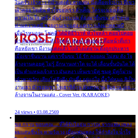
ในครัว เจ้าสาว ก็มัวแต่งตัว สวยเด่น นั่งเคียงเจ้าบ่าว ที่เขา
เฝ้าคอย ใจเต้น หัวใจของเรา ลำเค็ญ ใครจะมองเห็น
ความใน ใจ เศร้า มันร้าวระบม ต้องมาขื่นขม เศร้าตรม
ท่ามความสุขี ช่วยงานเขาแต่ง แต่เรา แล้งมาหลายปี
เมื่อไรหนอจะ โชคดี ได้มีพิธีวิวาห์ หัวใจหล้า คอยไปคอย
มา คือหน้าที่เก่า หัวใจหล้า คอยไปคอยมา คือหน้าที่เก่า
คือหยังเขา มีงานแต่งแล้ว ไปล้างแต่จาน ดั่งถูกประหาร
เมื่อเขาชื่นบาน แต่เราขื่นขม โอ้ รัก ลอยลม ไม่สม ดัง ใจ
ล้างจานคอยคู่ ไม่รู้ อีกนานเท่าใด จะได้ เลื่อนขั้นบันได ได้
เป็น ตำแหน่งเจ้าสาว มันเหงา เห็นเขามีคู่ ซมดู มีคู่ก็ม่วน
เข้าพาขวัญ เสียงโห่ตึงตึง มันซึ้ง อยู่แก่ใจ มื้อใด๋หนอ สิเป็น
งานเฮา มัวซอยเขา ใจเฮาซิด้าน มันทรมาน จับจาน เอย…
ล้างจานในงานแต่ง - Cover Ver. (KARAOKE)
24 views • 03.08.2569
ขอ กราบ ขอบคุณ.... ที่ได้รับไออุ่น การุณ จากแฟน เพลง
ผมแสนชื่นใจ หายวังเวง เมื่อแฟนเพลง ให้กำลังใจ น้ำใจ