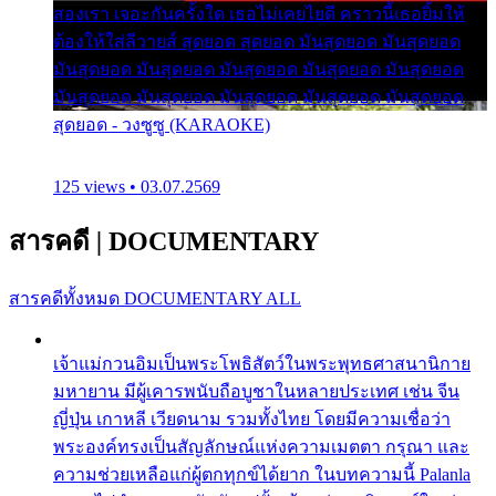
สองเรา เจอะกันครั้งใด เธอไม่เคยไยดี คราวนี้เธอยิ้มให้
ต้องให้ใส่ลีวายส์ สุดยอด สุดยอด มันสุดยอด มันสุดยอด
มันสุดยอด มันสุดยอด มันสุดยอด มันสุดยอด มันสุดยอด
มันสุดยอด มันสุดยอด มันสุดยอด มันสุดยอด มันสุดยอด
สุดยอด - วงซูซู (KARAOKE)
125 views • 03.07.2569
สารคดี
|
DOCUMENTARY
สารคดีทั้งหมด
DOCUMENTARY ALL
เจ้าแม่กวนอิมเป็นพระโพธิสัตว์ในพระพุทธศาสนานิกาย
มหายาน มีผู้เคารพนับถือบูชาในหลายประเทศ เช่น จีน
ญี่ปุ่น เกาหลี เวียดนาม รวมทั้งไทย โดยมีความเชื่อว่า
พระองค์ทรงเป็นสัญลักษณ์แห่งความเมตตา กรุณา และ
ความช่วยเหลือแก่ผู้ตกทุกข์ได้ยาก ในบทความนี้ Palanla