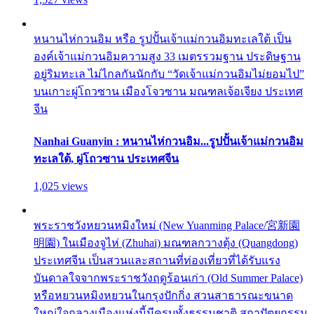
หนานไห่กวนอิม หรือ รูปปั้นเจ้าแม่กวนอิมทะเลใต้ เป็น
องค์เจ้าแม่กวนอิมความสูง 33 เมตรรวมฐาน ประดิษฐาน
อยู่ริมทะเล ไม่ไกลกันนักกับ “วัดเจ้าแม่กวนอิมไม่ยอมไป”
บนเกาะผู่โถวซาน เมืองโจวซาน มณฑลเจ้อเจียง ประเทศ
จีน
Nanhai Guanyin : หนานไห่กวนอิม...รูปปั้นเจ้าแม่กวนอิม
ทะเลใต้, ผู่โถวซาน ประเทศจีน
1,025 views
พระราชวังหยวนหมิงใหม่ (New Yuanming Palace/宮新園
明園) ในเมืองจูไห่ (Zhuhai) มณฑลกวางตุ้ง (Quangdong)
ประเทศจีน เป็นสวนและสถานที่ท่องเที่ยวที่ได้รับแรง
บันดาลใจจากพระราชวังฤดูร้อนเก่า (Old Summer Palace)
หรือหยวนหมิงหยวนในกรุงปักกิ่ง สวนสาธารณะขนาด
ใหญ่ใจกลางเมืองแห่งนี้มีครบทั้งธรรมชาติ สถาปัตยกรรม