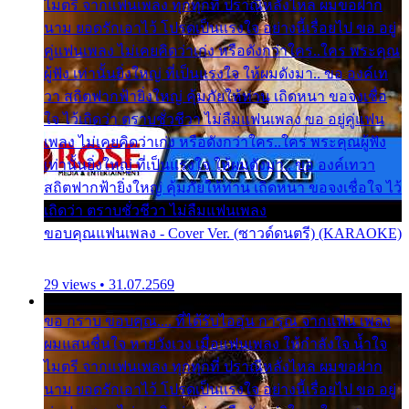
ไมตรี จากแฟนเพลง ทุกทุกที่ ปราณีหลั่งไหล ผมขอฝาก
นาม ยอดรักเอาไว้ โปรดเป็นแรงใจ อย่างนี้เรื่อยไป ขอ อยู่
คู่แฟนเพลง ไม่เคยคิดว่าเก่ง หรือดังกว่าใคร..ใคร พระคุณ
ผู้ฟัง เท่านั้นยิ่งใหญ่ ที่เป็นแรงใจ ให้ผมดังมา.. ขอ องค์เท
วา สถิตฟากฟ้ายิ่งใหญ่ คุ้มภัยให้ท่าน เถิดหนา ขอจงเชื่อ
ใจ ไว้เถิดว่า ตราบชั่วชีวา ไม่ลืมแฟนเพลง ขอ อยู่คู่แฟน
เพลง ไม่เคยคิดว่าเก่ง หรือดังกว่าใคร..ใคร พระคุณผู้ฟัง
เท่านั้นยิ่งใหญ่ ที่เป็นแรงใจ ให้ผมดังมา.. ขอ องค์เทวา
สถิตฟากฟ้ายิ่งใหญ่ คุ้มภัยให้ท่าน เถิดหนา ขอจงเชื่อใจ ไว้
เถิดว่า ตราบชั่วชีวา ไม่ลืมแฟนเพลง
ขอบคุณแฟนเพลง - Cover Ver. (ซาวด์ดนตรี) (KARAOKE)
29 views • 31.07.2569
ขอ กราบ ขอบคุณ.... ที่ได้รับไออุ่น การุณ จากแฟน เพลง
ผมแสนชื่นใจ หายวังเวง เมื่อแฟนเพลง ให้กำลังใจ น้ำใจ
ไมตรี จากแฟนเพลง ทุกทุกที่ ปราณีหลั่งไหล ผมขอฝาก
นาม ยอดรักเอาไว้ โปรดเป็นแรงใจ อย่างนี้เรื่อยไป ขอ อยู่