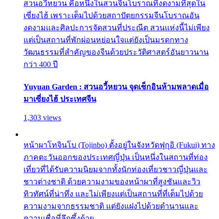
สวนอวี้หยวน คือหนึ่งในสวนจีนโบราณที่งดงามที่สุดใน
เซี่ยงไฮ้ เพราะเต็มไปด้วยสถาปัตยกรรมจีนโบราณอัน
งดงามและศิลปะการจัดสวนที่ประณีต สวนแห่งนี้ไม่เพียง
แต่เป็นสถานที่พักผ่อนหย่อนใจแต่ยังเป็นมรดกทาง
วัฒนธรรมที่สำคัญของจีนด้วยประวัติศาสตร์อันยาวนาน
กว่า 400 ปี
Yuyuan Garden : สวนอวี้หยวน จุดเช็กอินห้ามพลาดเมื่อ
มาเซี่ยงไฮ้ ประเทศจีน
1,303 views
หน้าผาโทจินโบ (Tojinbo) ตั้งอยู่ในจังหวัดฟุกุอิ (Fukui) ทาง
ภาคตะวันออกของประเทศญี่ปุ่น เป็นหนึ่งในสถานที่ท่อง
เที่ยวที่ได้รับความนิยมจากทั้งนักท่องเที่ยวชาวญี่ปุ่นและ
ชาวต่างชาติ ด้วยความงามของหน้าผาที่สูงชันและวิว
ทิวทัศน์ที่น่าทึ่ง และไม่เพียงแต่เป็นสถานที่ที่เต็มไปด้วย
ความงามจากธรรมชาติ แต่ยังแฝงไปด้วยตำนานและ
ความเชื่อที่ลึกซึ้งด้วย