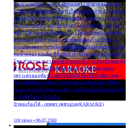
ออเซาะจนใจเบา สงสาร บัวทองเศร้า น้ำตาคลอเบ้า เฝ้า
อาลัย หนุ่มรูปหล่อหนีไกล หัวใจบัวทองระรวย บัวทองโศก
เพราะเป็นโรครักจาง ชีวิตเคว้งคว้าง เมื่อรักห่างร้างไกล
แม่ก็บอก พ่อก็สั่งจะรักใครสักครั้ง อย่าไปหวังความรวย
พลั้งไปใครจะช่วย ซื้อเปลมาไกว ให้ลูกบัวทอง เวรกรรม
ตามสนอง จึงเศร้าหมอง กลีบบัวทองต้องโรย บัวทองไม่
ตระหนัก เพราะไม่รักโคลนตม บัวทองท้องกลม เพราะลืม
ตมน้ำคลอง หลงลิ้น ที่สิ้นสัตย์ เจ้าจึงไม่ระมัด หลงกลิ่นลิ้น
โชย คำหวาน เขาวาดโรย บัวทองกลีบโรย ต้องร้อนรุม บัว
มาบานก่อนตูม ดุจไฟสุมร้อนรุมอุรา บัวทองผ่ายผอม
เพราะตรอมฤทัย ข้าวปลาไม่สนใจ ร้องไห้ลูกเดียว หยุด
โศก เสียเถิดทอง พักความเศร้าหมอง เถิดทองจ๋า ถึงใคร
เขาจะว่า ลูกเจ้าเกิดมา จะชื่อว่าไง พี่ขอเป็นเพื่อนปลอบใจ
จะตั้งชื่อให้ ว่าไอ้บังเอิญ
บัวทองร้องไห้ - เทพพร เพชรอุบล(KARAOKE)
110 views • 06.07.2569