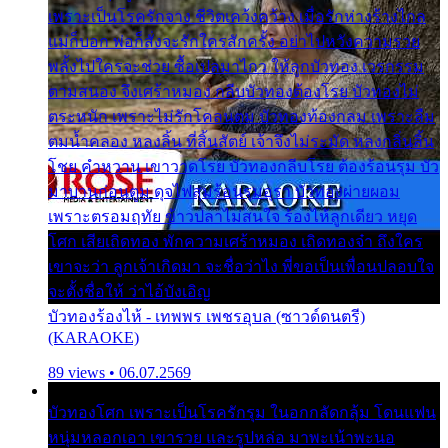
เพราะเป็นโรครักจาง ชีวิตเคว้งคว้าง เมื่อรักห่างร้างไกล
แม่ก็บอก พ่อก็สั่งจะรักใครสักครั้ง อย่าไปหวังความรวย
พลั้งไปใครจะช่วย ซื้อเปลมาไกว ให้ลูกบัวทอง เวรกรรม
ตามสนอง จึงเศร้าหมอง กลีบบัวทองต้องโรย บัวทองไม่
ตระหนัก เพราะไม่รักโคลนตม บัวทองท้องกลม เพราะลืม
ตมน้ำคลอง หลงลิ้น ที่สิ้นสัตย์ เจ้าจึงไม่ระมัด หลงกลิ่นลิ้น
โชย คำหวาน เขาวาดโรย บัวทองกลีบโรย ต้องร้อนรุม บัว
มาบานก่อนตูม ดุจไฟสุมร้อนรุมอุรา บัวทองผ่ายผอม
เพราะตรอมฤทัย ข้าวปลาไม่สนใจ ร้องไห้ลูกเดียว หยุด
โศก เสียเถิดทอง พักความเศร้าหมอง เถิดทองจ๋า ถึงใคร
เขาจะว่า ลูกเจ้าเกิดมา จะชื่อว่าไง พี่ขอเป็นเพื่อนปลอบใจ
จะตั้งชื่อให้ ว่าไอ้บังเอิญ
บัวทองร้องไห้ - เทพพร เพชรอุบล (ซาวด์ดนตรี)
(KARAOKE)
89 views • 06.07.2569
บัวทองโศก เพราะเป็นโรครักรุม ในอกกลัดกลุ้ม โดนแฟน
หนุ่มหลอกเอา เขารวย และรูปหล่อ มาพะเน้าพะนอ