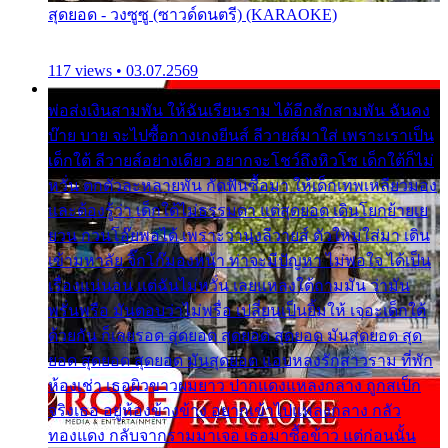
สุดยอด - วงซูซู (ซาวด์ดนตรี) (KARAOKE)
117 views • 03.07.2569
พ่อส่งเงินสามพัน ให้ฉันเรียนราม ได้อีกสักสามพัน ฉันคง
บ๊าย บาย จะไปซื้อกางเกงยีนส์ ลีวายส์มาใส่ เพราะเราเป็น
เด็กใต้ ลีวายส์อย่างเดียว อยากจะโชว์ถึงหิวโซ เด็กใต้ก็ไม่
หวั่น ตกตัวละหลายพัน กัดฟันซื้อมา ให้เด็กเทพเหลียวมอง
และต้องรู้ว่า เด็กใต้ไม่ธรรมดา แต่สุดยอด เดินโยกย้ายเย
ยวน กวนโอ๊ยพอได้ เพราะว่านุ่งลีวายส์ ตัวใหม่ใส่มา เดิน
เข้ามหาลัย จิ๊กโก๊มองหน้า ท่าจะมีปัญหา ไม่พอใจ ได้เป็น
เรื่องแน่นอน แต่ฉันไม่หวั่น เลยแหลงใต้ถามมัน ว่ามัน
พรั่นพรือ มันตอบว่าไม่พรื่อ เปลี่ยนเป็นยิ้มให้ เจอะเด็กใต้
ด้วยกัน ก็เลยรอด สุดยอด สุดยอด สุดยอด มันสุดยอด สุด
ยอด สุดยอด สุดยอด มันสุดยอด แอบหลงรักสาวราม ที่พัก
ห้องเช่า เธอผิวขาวผมยาว ปากแดงแหลงกลาง ถูกสเป็ก
จริงเธอ อยู่ห้องข้างข้าง อยากเข้าไปแหลงกลาง กลัว
ทองแดง กลับจากรามมาเจอ เธอมาซื้อข้าว แต่ก่อนนั้น