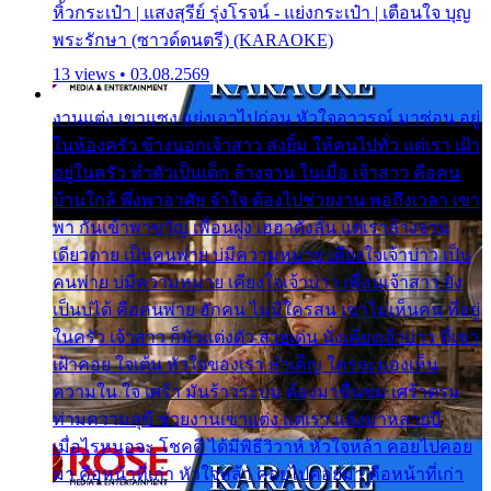
หิ้วกระเป๋า | แสงสุรีย์ รุ่งโรจน์ - แย่งกระเป๋า | เตือนใจ บุญ
พระรักษา (ซาวด์ดนตรี) (KARAOKE)
13 views • 03.08.2569
งานแต่ง เขาแซง แย่งเอาไปก่อน หัวใจอาวรณ์ มาซ่อน อยู่
ในห้องครัว ข้างนอกเจ้าสาว ส่งยิ้ม ให้คนไปทั่ว แต่เรา เฝ้า
อยู่ในครัว ทำตัวเป็นเด็ก ล้างจาน ในเมื่อ เจ้าสาว คือคน
บ้านใกล้ พึ่งพาอาศัย จำใจ ต้องไปช่วยงาน พอถึงเวลา เขา
พา กันเข้าพาขวัญ เพื่อนฝูง เฮฮาดังลั่น แต่เราล้างจาน
เดียวดาย เป็นคนพ่าย บ่มีความหมาย เคียงใจเจ้าบ่าว เป็น
คนพ่าย บ่มีความหมาย เคียงใจเจ้าบ่าว เพื่อนเจ้าสาว ยัง
เป็นบ่ได้ คือคนพ่าย ฮักคน ไม่มีใครสน เขาไม่เห็นคน ที่อยู่
ในครัว เจ้าสาว ก็มัวแต่งตัว สวยเด่น นั่งเคียงเจ้าบ่าว ที่เขา
เฝ้าคอย ใจเต้น หัวใจของเรา ลำเค็ญ ใครจะมองเห็น
ความใน ใจ เศร้า มันร้าวระบม ต้องมาขื่นขม เศร้าตรม
ท่ามความสุขี ช่วยงานเขาแต่ง แต่เรา แล้งมาหลายปี
เมื่อไรหนอจะ โชคดี ได้มีพิธีวิวาห์ หัวใจหล้า คอยไปคอย
มา คือหน้าที่เก่า หัวใจหล้า คอยไปคอยมา คือหน้าที่เก่า