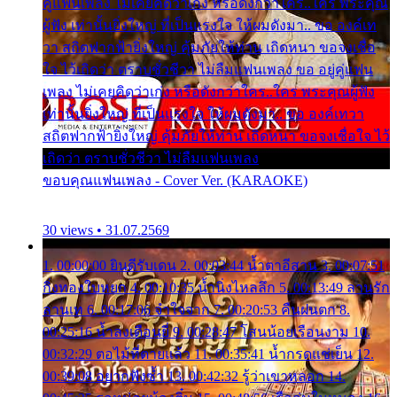
คู่แฟนเพลง ไม่เคยคิดว่าเก่ง หรือดังกว่าใคร..ใคร พระคุณ
ผู้ฟัง เท่านั้นยิ่งใหญ่ ที่เป็นแรงใจ ให้ผมดังมา.. ขอ องค์เท
วา สถิตฟากฟ้ายิ่งใหญ่ คุ้มภัยให้ท่าน เถิดหนา ขอจงเชื่อ
ใจ ไว้เถิดว่า ตราบชั่วชีวา ไม่ลืมแฟนเพลง ขอ อยู่คู่แฟน
เพลง ไม่เคยคิดว่าเก่ง หรือดังกว่าใคร..ใคร พระคุณผู้ฟัง
เท่านั้นยิ่งใหญ่ ที่เป็นแรงใจ ให้ผมดังมา.. ขอ องค์เทวา
สถิตฟากฟ้ายิ่งใหญ่ คุ้มภัยให้ท่าน เถิดหนา ขอจงเชื่อใจ ไว้
เถิดว่า ตราบชั่วชีวา ไม่ลืมแฟนเพลง
ขอบคุณแฟนเพลง - Cover Ver. (KARAOKE)
30 views • 31.07.2569
1. 00:00:00 ยินดีรับเดน 2. 00:03:44 น้ำตาอีสาน 3. 00:07:51
กิ่งทองใบหยก 4. 00:10:35 น้ำนิ่งไหลลึก 5. 00:13:49 ลานรัก
ลานเท 6. 00:17:06 จำใจจาก 7. 00:20:53 คืนฝนตก 8.
00:25:16 น้ำลงเดือนยี่ 9. 00:28:47 โสนน้อยเรือนงาม 10.
00:32:29 ตอไม้ที่ตายแล้ว 11. 00:35:41 น้ำกรดแช่เย็น 12.
00:39:08 อยากฟังซ้ำ 13. 00:42:32 รู้ว่าเขาหลอก 14.