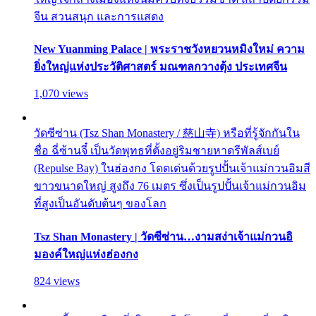
จีน สวนสนุก และการแสดง
New Yuanming Palace | พระราชวังหยวนหมิงใหม่ ความ
ยิ่งใหญ่แห่งประวัติศาสตร์ มณฑลกวางตุ้ง ประเทศจีน
1,070 views
วัดซีซ่าน (Tsz Shan Monastery / 慈山寺) หรือที่รู้จักกันใน
ชื่อ ฉี่ซ้านจี๋ เป็นวัดพุทธที่ตั้งอยู่ริมชายหาดรีพัลส์เบย์
(Repulse Bay) ในฮ่องกง โดดเด่นด้วยรูปปั้นเจ้าแม่กวนอิมสี
ขาวขนาดใหญ่ สูงถึง 76 เมตร ซึ่งเป็นรูปปั้นเจ้าแม่กวนอิม
ที่สูงเป็นอันดับต้นๆ ของโลก
Tsz Shan Monastery | วัดซีซ่าน…งามสง่าเจ้าแม่กวนอิ
มองค์ใหญ่แห่งฮ่องกง
824 views