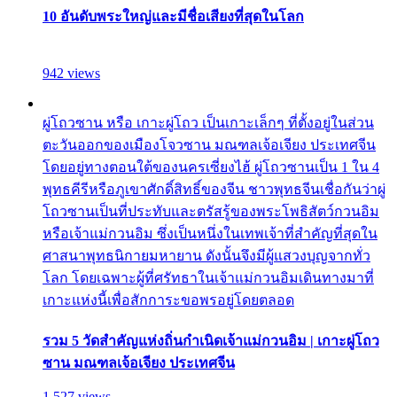
10 อันดับพระใหญ่และมีชื่อเสียงที่สุดในโลก
942 views
ผู่โถวซาน หรือ เกาะผู่โถว เป็นเกาะเล็กๆ ที่ตั้งอยู่ในส่วน
ตะวันออกของเมืองโจวซาน มณฑลเจ้อเจียง ประเทศจีน
โดยอยู่ทางตอนใต้ของนครเซี่ยงไฮ้ ผู่โถวซานเป็น 1 ใน 4
พุทธคีรีหรือภูเขาศักดิ์สิทธิ์ของจีน ชาวพุทธจีนเชื่อกันว่าผู่
โถวซานเป็นที่ประทับและตรัสรู้ของพระโพธิสัตว์กวนอิม
หรือเจ้าแม่กวนอิม ซึ่งเป็นหนึ่งในเทพเจ้าที่สำคัญที่สุดใน
ศาสนาพุทธนิกายมหายาน ดังนั้นจึงมีผู้แสวงบุญจากทั่ว
โลก โดยเฉพาะผู้ที่ศรัทธาในเจ้าแม่กวนอิมเดินทางมาที่
เกาะแห่งนี้เพื่อสักการะขอพรอยู่โดยตลอด
รวม 5 วัดสำคัญแห่งถิ่นกำเนิดเจ้าแม่กวนอิม | เกาะผู่โถว
ซาน มณฑลเจ้อเจียง ประเทศจีน
1,527 views