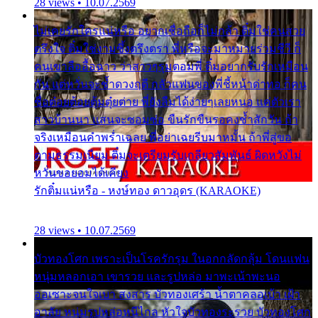
28 views • 10.07.2569
ไม่เคยรักใครแน่หรือ อยากเชื่อถือก็ไม่กล้า ติ๋มใช่คนสวย
ตรึงใจ ติ๋มใช่งามซึ้งตรึงตรา พี่หรือจะมาหมายร่วมชีวี ก็
คนเขาลืออื้อฉาว ว่าสาวๆรุมตอมพี่ ติ๋มอยากรับรักเหมือน
กัน แต่หวั่นจะช้ำดวงฤดี กลัวแฟนของพี่ชี้หน้าด่าทอ ก็คน
ชื่อต๋อยต้อยตุ้มตุ๋ยต่าย พี่ยังลืมได้ง่ายๆเลยหนอ แค่ตัวเรา
สาวบ้านนา แสนจะซอมซ่อ ขืนรักขืนรอคงช้ำสักวัน ถ้า
จริงเหมือนคำพร่ำเฉลย พี่อย่าเฉยรีบมาหมั้น ถ้าพี่สู่ขอ
ตามธรรมเนียม ติ๋มจะเตรียมรับเกลียวสัมพันธ์ ผิดหวังไม่
หวั่นขอยอมได้เคียง
รักติ๋มแน่หรือ - หงษ์ทอง ดาวอุดร (KARAOKE)
28 views • 10.07.2569
บัวทองโศก เพราะเป็นโรครักรุม ในอกกลัดกลุ้ม โดนแฟน
หนุ่มหลอกเอา เขารวย และรูปหล่อ มาพะเน้าพะนอ
ออเซาะจนใจเบา สงสาร บัวทองเศร้า น้ำตาคลอเบ้า เฝ้า
อาลัย หนุ่มรูปหล่อหนีไกล หัวใจบัวทองระรวย บัวทองโศก