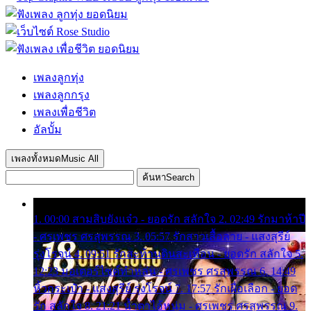
เพลงลูกทุ่ง
เพลงลูกกรุง
เพลงเพื่อชีวิต
อัลบั้ม
เพลงทั้งหมด
Music All
ค้นหา
Search
1. 00:00 สามสิบยังแจ๋ว - ยอดรัก สลักใจ 2. 02:49 รักมาห้าปี
- ศรเพชร ศรสุพรรณ 3. 05:57 รักสาวเสื้อลาย - แสงสุรีย์
รุ่งโรจน์ 4. 09:51 รักสะท้านดินสะเทือน - ยอดรัก สลักใจ 5.
12:23 มอเตอร์ไซค์ทำหล่น - ศรเพชร ศรสุพรรณ 6. 14:49
หิ้วกระเป๋า - แสงสุรีย์ รุ่งโรจน์ 7. 17:57 รักเผื่อเลือก - ยอด
รัก สลักใจ 8. 21:21 น้ำตาไอ้หนุ่ม - ศรเพชร ศรสุพรรณ 9.