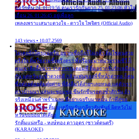
ขอรักคืน 24. 01:19:56 คนเรารักกันยาก 25. 01:23:06 หัวใจ
เถื่อน 26. 01:26:45 อยู่เพื่อลูก
เพลงเพราะเสนาะดวงใจ - ดาวใจ ไพจิตร (Official Audio)
143 views • 10.07.2569
ไม่เคยรักใครแน่หรือ อยากเชื่อถือก็ไม่กล้า ติ๋มใช่คนสวย
ตรึงใจ ติ๋มใช่งามซึ้งตรึงตรา พี่หรือจะมาหมายร่วมชีวี ก็
คนเขาลืออื้อฉาว ว่าสาวๆรุมตอมพี่ ติ๋มอยากรับรักเหมือน
กัน แต่หวั่นจะช้ำดวงฤดี กลัวแฟนของพี่ชี้หน้าด่าทอ ก็คน
ชื่อต๋อยต้อยตุ้มตุ๋ยต่าย พี่ยังลืมได้ง่ายๆเลยหนอ แค่ตัวเรา
สาวบ้านนา แสนจะซอมซ่อ ขืนรักขืนรอคงช้ำสักวัน ถ้า
จริงเหมือนคำพร่ำเฉลย พี่อย่าเฉยรีบมาหมั้น ถ้าพี่สู่ขอ
ตามธรรมเนียม ติ๋มจะเตรียมรับเกลียวสัมพันธ์ ผิดหวังไม่
หวั่นขอยอมได้เคียง
รักติ๋มแน่หรือ - หงษ์ทอง ดาวอุดร (ซาวด์ดนตรี)
(KARAOKE)