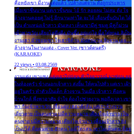
คือหยังเขา มีงานแต่งแล้ว ไปล้างแต่จาน ดั่งถูกประหาร
เมื่อเขาชื่นบาน แต่เราขื่นขม โอ้ รัก ลอยลม ไม่สม ดัง ใจ
ล้างจานคอยคู่ ไม่รู้ อีกนานเท่าใด จะได้ เลื่อนขั้นบันได ได้
เป็น ตำแหน่งเจ้าสาว มันเหงา เห็นเขามีคู่ ซมดู มีคู่ก็ม่วน
เข้าพาขวัญ เสียงโห่ตึงตึง มันซึ้ง อยู่แก่ใจ มื้อใด๋หนอ สิเป็น
งานเฮา มัวซอยเขา ใจเฮาซิด้าน มันทรมาน จับจาน เอย…
ล้างจานในงานแต่ง - Cover Ver. (ซาวด์ดนตรี)
(KARAOKE)
22 views • 03.08.2569
งานแต่ง เขาแซง แย่งเอาไปก่อน หัวใจอาวรณ์ มาซ่อน อยู่
ในห้องครัว ข้างนอกเจ้าสาว ส่งยิ้ม ให้คนไปทั่ว แต่เรา เฝ้า
อยู่ในครัว ทำตัวเป็นเด็ก ล้างจาน ในเมื่อ เจ้าสาว คือคน
บ้านใกล้ พึ่งพาอาศัย จำใจ ต้องไปช่วยงาน พอถึงเวลา เขา
พา กันเข้าพาขวัญ เพื่อนฝูง เฮฮาดังลั่น แต่เราล้างจาน
เดียวดาย เป็นคนพ่าย บ่มีความหมาย เคียงใจเจ้าบ่าว เป็น
คนพ่าย บ่มีความหมาย เคียงใจเจ้าบ่าว เพื่อนเจ้าสาว ยัง
เป็นบ่ได้ คือคนพ่าย ฮักคน ไม่มีใครสน เขาไม่เห็นคน ที่อยู่