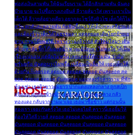
พ่อส่งเงินสามพัน ให้ฉันเรียนราม ได้อีกสักสามพัน ฉันคง
บ๊าย บาย จะไปซื้อกางเกงยีนส์ ลีวายส์มาใส่ เพราะเราเป็น
เด็กใต้ ลีวายส์อย่างเดียว อยากจะโชว์ถึงหิวโซ เด็กใต้ก็ไม่
หวั่น ตกตัวละหลายพัน กัดฟันซื้อมา ให้เด็กเทพเหลียวมอง
และต้องรู้ว่า เด็กใต้ไม่ธรรมดา แต่สุดยอด เดินโยกย้ายเย
ยวน กวนโอ๊ยพอได้ เพราะว่านุ่งลีวายส์ ตัวใหม่ใส่มา เดิน
เข้ามหาลัย จิ๊กโก๊มองหน้า ท่าจะมีปัญหา ไม่พอใจ ได้เป็น
เรื่องแน่นอน แต่ฉันไม่หวั่น เลยแหลงใต้ถามมัน ว่ามัน
พรั่นพรือ มันตอบว่าไม่พรื่อ เปลี่ยนเป็นยิ้มให้ เจอะเด็กใต้
ด้วยกัน ก็เลยรอด สุดยอด สุดยอด สุดยอด มันสุดยอด สุด
ยอด สุดยอด สุดยอด มันสุดยอด แอบหลงรักสาวราม ที่พัก
ห้องเช่า เธอผิวขาวผมยาว ปากแดงแหลงกลาง ถูกสเป็ก
จริงเธอ อยู่ห้องข้างข้าง อยากเข้าไปแหลงกลาง กลัว
ทองแดง กลับจากรามมาเจอ เธอมาซื้อข้าว แต่ก่อนนั้น
สองเรา เจอะกันครั้งใด เธอไม่เคยไยดี คราวนี้เธอยิ้มให้
ต้องให้ใส่ลีวายส์ สุดยอด สุดยอด มันสุดยอด มันสุดยอด
มันสุดยอด มันสุดยอด มันสุดยอด มันสุดยอด มันสุดยอด
มันสุดยอด มันสุดยอด มันสุดยอด มันสุดยอด มันสุดยอด