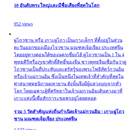
10 อันดับพระใหญ่และมีชื่อเสียงที่สุดในโลก
952 views
ผู่โถวซาน หรือ เกาะผู่โถว เป็นเกาะเล็กๆ ที่ตั้งอยู่ในส่วน
ตะวันออกของเมืองโจวซาน มณฑลเจ้อเจียง ประเทศจีน
โดยอยู่ทางตอนใต้ของนครเซี่ยงไฮ้ ผู่โถวซานเป็น 1 ใน 4
พุทธคีรีหรือภูเขาศักดิ์สิทธิ์ของจีน ชาวพุทธจีนเชื่อกันว่าผู่
โถวซานเป็นที่ประทับและตรัสรู้ของพระโพธิสัตว์กวนอิม
หรือเจ้าแม่กวนอิม ซึ่งเป็นหนึ่งในเทพเจ้าที่สำคัญที่สุดใน
ศาสนาพุทธนิกายมหายาน ดังนั้นจึงมีผู้แสวงบุญจากทั่ว
โลก โดยเฉพาะผู้ที่ศรัทธาในเจ้าแม่กวนอิมเดินทางมาที่
เกาะแห่งนี้เพื่อสักการะขอพรอยู่โดยตลอด
รวม 5 วัดสำคัญแห่งถิ่นกำเนิดเจ้าแม่กวนอิม | เกาะผู่โถว
ซาน มณฑลเจ้อเจียง ประเทศจีน
1,537 views