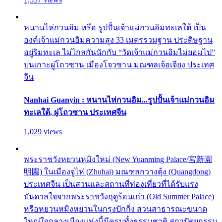
หนานไห่กวนอิม หรือ รูปปั้นเจ้าแม่กวนอิมทะเลใต้ เป็น
องค์เจ้าแม่กวนอิมความสูง 33 เมตรรวมฐาน ประดิษฐาน
อยู่ริมทะเล ไม่ไกลกันนักกับ “วัดเจ้าแม่กวนอิมไม่ยอมไป”
บนเกาะผู่โถวซาน เมืองโจวซาน มณฑลเจ้อเจียง ประเทศ
จีน
Nanhai Guanyin : หนานไห่กวนอิม...รูปปั้นเจ้าแม่กวนอิม
ทะเลใต้, ผู่โถวซาน ประเทศจีน
1,029 views
พระราชวังหยวนหมิงใหม่ (New Yuanming Palace/宮新園
明園) ในเมืองจูไห่ (Zhuhai) มณฑลกวางตุ้ง (Quangdong)
ประเทศจีน เป็นสวนและสถานที่ท่องเที่ยวที่ได้รับแรง
บันดาลใจจากพระราชวังฤดูร้อนเก่า (Old Summer Palace)
หรือหยวนหมิงหยวนในกรุงปักกิ่ง สวนสาธารณะขนาด
ใหญ่ใจกลางเมืองแห่งนี้มีครบทั้งธรรมชาติ สถาปัตยกรรม