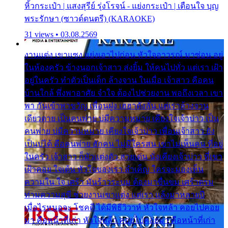
หิ้วกระเป๋า | แสงสุรีย์ รุ่งโรจน์ - แย่งกระเป๋า | เตือนใจ บุญ
พระรักษา (ซาวด์ดนตรี) (KARAOKE)
31 views • 03.08.2569
งานแต่ง เขาแซง แย่งเอาไปก่อน หัวใจอาวรณ์ มาซ่อน อยู่
ในห้องครัว ข้างนอกเจ้าสาว ส่งยิ้ม ให้คนไปทั่ว แต่เรา เฝ้า
อยู่ในครัว ทำตัวเป็นเด็ก ล้างจาน ในเมื่อ เจ้าสาว คือคน
บ้านใกล้ พึ่งพาอาศัย จำใจ ต้องไปช่วยงาน พอถึงเวลา เขา
พา กันเข้าพาขวัญ เพื่อนฝูง เฮฮาดังลั่น แต่เราล้างจาน
เดียวดาย เป็นคนพ่าย บ่มีความหมาย เคียงใจเจ้าบ่าว เป็น
คนพ่าย บ่มีความหมาย เคียงใจเจ้าบ่าว เพื่อนเจ้าสาว ยัง
เป็นบ่ได้ คือคนพ่าย ฮักคน ไม่มีใครสน เขาไม่เห็นคน ที่อยู่
ในครัว เจ้าสาว ก็มัวแต่งตัว สวยเด่น นั่งเคียงเจ้าบ่าว ที่เขา
เฝ้าคอย ใจเต้น หัวใจของเรา ลำเค็ญ ใครจะมองเห็น
ความใน ใจ เศร้า มันร้าวระบม ต้องมาขื่นขม เศร้าตรม
ท่ามความสุขี ช่วยงานเขาแต่ง แต่เรา แล้งมาหลายปี
เมื่อไรหนอจะ โชคดี ได้มีพิธีวิวาห์ หัวใจหล้า คอยไปคอย
มา คือหน้าที่เก่า หัวใจหล้า คอยไปคอยมา คือหน้าที่เก่า