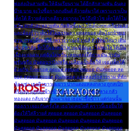
พ่อส่งเงินสามพัน ให้ฉันเรียนราม ได้อีกสักสามพัน ฉันคง
บ๊าย บาย จะไปซื้อกางเกงยีนส์ ลีวายส์มาใส่ เพราะเราเป็น
เด็กใต้ ลีวายส์อย่างเดียว อยากจะโชว์ถึงหิวโซ เด็กใต้ก็ไม่
หวั่น ตกตัวละหลายพัน กัดฟันซื้อมา ให้เด็กเทพเหลียวมอง
และต้องรู้ว่า เด็กใต้ไม่ธรรมดา แต่สุดยอด เดินโยกย้ายเย
ยวน กวนโอ๊ยพอได้ เพราะว่านุ่งลีวายส์ ตัวใหม่ใส่มา เดิน
เข้ามหาลัย จิ๊กโก๊มองหน้า ท่าจะมีปัญหา ไม่พอใจ ได้เป็น
เรื่องแน่นอน แต่ฉันไม่หวั่น เลยแหลงใต้ถามมัน ว่ามัน
พรั่นพรือ มันตอบว่าไม่พรื่อ เปลี่ยนเป็นยิ้มให้ เจอะเด็กใต้
ด้วยกัน ก็เลยรอด สุดยอด สุดยอด สุดยอด มันสุดยอด สุด
ยอด สุดยอด สุดยอด มันสุดยอด แอบหลงรักสาวราม ที่พัก
ห้องเช่า เธอผิวขาวผมยาว ปากแดงแหลงกลาง ถูกสเป็ก
จริงเธอ อยู่ห้องข้างข้าง อยากเข้าไปแหลงกลาง กลัว
ทองแดง กลับจากรามมาเจอ เธอมาซื้อข้าว แต่ก่อนนั้น
สองเรา เจอะกันครั้งใด เธอไม่เคยไยดี คราวนี้เธอยิ้มให้
ต้องให้ใส่ลีวายส์ สุดยอด สุดยอด มันสุดยอด มันสุดยอด
มันสุดยอด มันสุดยอด มันสุดยอด มันสุดยอด มันสุดยอด
มันสุดยอด มันสุดยอด มันสุดยอด มันสุดยอด มันสุดยอด