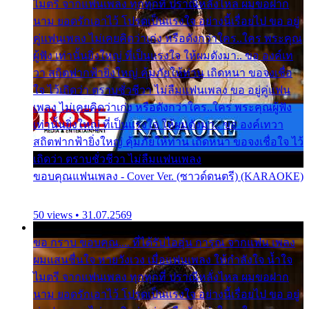
ไมตรี จากแฟนเพลง ทุกทุกที่ ปราณีหลั่งไหล ผมขอฝาก
นาม ยอดรักเอาไว้ โปรดเป็นแรงใจ อย่างนี้เรื่อยไป ขอ อยู่
คู่แฟนเพลง ไม่เคยคิดว่าเก่ง หรือดังกว่าใคร..ใคร พระคุณ
ผู้ฟัง เท่านั้นยิ่งใหญ่ ที่เป็นแรงใจ ให้ผมดังมา.. ขอ องค์เท
วา สถิตฟากฟ้ายิ่งใหญ่ คุ้มภัยให้ท่าน เถิดหนา ขอจงเชื่อ
ใจ ไว้เถิดว่า ตราบชั่วชีวา ไม่ลืมแฟนเพลง ขอ อยู่คู่แฟน
เพลง ไม่เคยคิดว่าเก่ง หรือดังกว่าใคร..ใคร พระคุณผู้ฟัง
เท่านั้นยิ่งใหญ่ ที่เป็นแรงใจ ให้ผมดังมา.. ขอ องค์เทวา
สถิตฟากฟ้ายิ่งใหญ่ คุ้มภัยให้ท่าน เถิดหนา ขอจงเชื่อใจ ไว้
เถิดว่า ตราบชั่วชีวา ไม่ลืมแฟนเพลง
ขอบคุณแฟนเพลง - Cover Ver. (ซาวด์ดนตรี) (KARAOKE)
50 views • 31.07.2569
ขอ กราบ ขอบคุณ.... ที่ได้รับไออุ่น การุณ จากแฟน เพลง
ผมแสนชื่นใจ หายวังเวง เมื่อแฟนเพลง ให้กำลังใจ น้ำใจ
ไมตรี จากแฟนเพลง ทุกทุกที่ ปราณีหลั่งไหล ผมขอฝาก
นาม ยอดรักเอาไว้ โปรดเป็นแรงใจ อย่างนี้เรื่อยไป ขอ อยู่