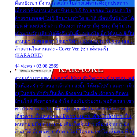
คือหยังเขา มีงานแต่งแล้ว ไปล้างแต่จาน ดั่งถูกประหาร
เมื่อเขาชื่นบาน แต่เราขื่นขม โอ้ รัก ลอยลม ไม่สม ดัง ใจ
ล้างจานคอยคู่ ไม่รู้ อีกนานเท่าใด จะได้ เลื่อนขั้นบันได ได้
เป็น ตำแหน่งเจ้าสาว มันเหงา เห็นเขามีคู่ ซมดู มีคู่ก็ม่วน
เข้าพาขวัญ เสียงโห่ตึงตึง มันซึ้ง อยู่แก่ใจ มื้อใด๋หนอ สิเป็น
งานเฮา มัวซอยเขา ใจเฮาซิด้าน มันทรมาน จับจาน เอย…
ล้างจานในงานแต่ง - Cover Ver. (ซาวด์ดนตรี)
(KARAOKE)
44 views • 03.08.2569
งานแต่ง เขาแซง แย่งเอาไปก่อน หัวใจอาวรณ์ มาซ่อน อยู่
ในห้องครัว ข้างนอกเจ้าสาว ส่งยิ้ม ให้คนไปทั่ว แต่เรา เฝ้า
อยู่ในครัว ทำตัวเป็นเด็ก ล้างจาน ในเมื่อ เจ้าสาว คือคน
บ้านใกล้ พึ่งพาอาศัย จำใจ ต้องไปช่วยงาน พอถึงเวลา เขา
พา กันเข้าพาขวัญ เพื่อนฝูง เฮฮาดังลั่น แต่เราล้างจาน
เดียวดาย เป็นคนพ่าย บ่มีความหมาย เคียงใจเจ้าบ่าว เป็น
คนพ่าย บ่มีความหมาย เคียงใจเจ้าบ่าว เพื่อนเจ้าสาว ยัง
เป็นบ่ได้ คือคนพ่าย ฮักคน ไม่มีใครสน เขาไม่เห็นคน ที่อยู่