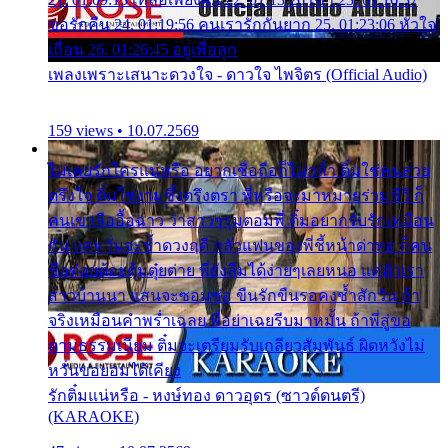
ขอรักคืน 24. 01:19:56 คนเรารักกันยาก 25. 01:23:06 หัวใจ
เถื่อน 26. 01:26:45 อยู่เพื่อลูก
เพลงเพราะเสนาะดวงใจ - ดาวใจ ไพจิตร (Official Audio)
159 views • 10.07.2569
ไม่เคยรักใครแน่หรือ อยากเชื่อถือก็ไม่กล้า ติ๋มใช่คนสวย
ตรึงใจ ติ๋มใช่งามซึ้งตรึงตรา พี่หรือจะมาหมายร่วมชีวี ก็
คนเขาลืออื้อฉาว ว่าสาวๆรุมตอมพี่ ติ๋มอยากรับรักเหมือน
กัน แต่หวั่นจะช้ำดวงฤดี กลัวแฟนของพี่ชี้หน้าด่าทอ ก็คน
ชื่อต๋อยต้อยตุ้มตุ๋ยต่าย พี่ยังลืมได้ง่ายๆเลยหนอ แค่ตัวเรา
สาวบ้านนา แสนจะซอมซ่อ ขืนรักขืนรอคงช้ำสักวัน ถ้า
จริงเหมือนคำพร่ำเฉลย พี่อย่าเฉยรีบมาหมั้น ถ้าพี่สู่ขอ
ตามธรรมเนียม ติ๋มจะเตรียมรับเกลียวสัมพันธ์ ผิดหวังไม่
หวั่นขอยอมได้เคียง
รักติ๋มแน่หรือ - หงษ์ทอง ดาวอุดร (ซาวด์ดนตรี)
(KARAOKE)