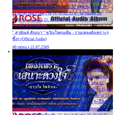
00:45:25 รอหน่อยน้องติ๋ม 15. 00:48:56 เรือล่มในหนอง 16.
00:51:43 บัตรเชิญสีเลือด 17. 00:56:07 อดีตรักโรงทอ 18.
01:00:00 เขมรไล่ควาย 19. 01:02:55 สาวสวนแตง 20.
01:05:51 แอบมอง 21. 01:09:27 พบรักปากน้ำโพ 22.
01:13:06 สายัณห์เมา
" สายัณห์ สัญญา " ขวัญใจคนเดิม - รวมเพลงดังเพราะๆ
ซึ้งๆ (Official Audio)
49 views • 21.07.2569
1. 00:00:00 ทำไมทำฉันได้ 2. 00:03:20 นางฟ้าสลัม 3.
00:06:50 คน 4. 00:10:36 บุญเหลือเกิน 5. 00:13:58 ฝนหยาด
สุดท้าย 6. 00:17:30 ยาใจยาจก 7. 00:20:30 คิดดูให้ดี 8.
00:24:21 ลบรอยแผลรัก 9. 00:27:35 เหมือนใจโดนกรีด 10.
00:30:54 ขบวนการเปาเปียว 11. 00:34:05 คำรำพัน 12.
00:37:20 ปาหนัน 13. 00:40:37 ใจเจ้ากรรม 14. 00:44:15 จูบ
ฉันแล้วจงตายเสีย 15. 00:47:24 ขอสูมาเต๊อะ 16. 00:51:11
คนใจมาร 17. 00:54:50 คืนทรมาน 18. 00:58:25 รักนี้สีดำ
19. 01:01:44 ส่วนเกิน 20. 01:05:42 หยาดน้ำฝนหยดน้ำตา
21. 01:09:13 เหลือเพียงฝัน 22. 01:13:26 เขา 23. 01:16:37