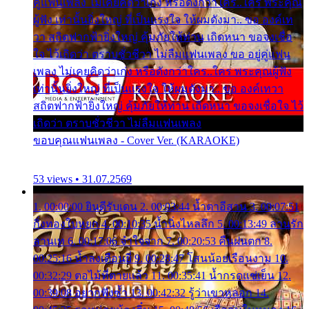
คู่แฟนเพลง ไม่เคยคิดว่าเก่ง หรือดังกว่าใคร..ใคร พระคุณ
ผู้ฟัง เท่านั้นยิ่งใหญ่ ที่เป็นแรงใจ ให้ผมดังมา.. ขอ องค์เท
วา สถิตฟากฟ้ายิ่งใหญ่ คุ้มภัยให้ท่าน เถิดหนา ขอจงเชื่อ
ใจ ไว้เถิดว่า ตราบชั่วชีวา ไม่ลืมแฟนเพลง ขอ อยู่คู่แฟน
เพลง ไม่เคยคิดว่าเก่ง หรือดังกว่าใคร..ใคร พระคุณผู้ฟัง
เท่านั้นยิ่งใหญ่ ที่เป็นแรงใจ ให้ผมดังมา.. ขอ องค์เทวา
สถิตฟากฟ้ายิ่งใหญ่ คุ้มภัยให้ท่าน เถิดหนา ขอจงเชื่อใจ ไว้
เถิดว่า ตราบชั่วชีวา ไม่ลืมแฟนเพลง
ขอบคุณแฟนเพลง - Cover Ver. (KARAOKE)
53 views • 31.07.2569
1. 00:00:00 ยินดีรับเดน 2. 00:03:44 น้ำตาอีสาน 3. 00:07:51
กิ่งทองใบหยก 4. 00:10:35 น้ำนิ่งไหลลึก 5. 00:13:49 ลานรัก
ลานเท 6. 00:17:06 จำใจจาก 7. 00:20:53 คืนฝนตก 8.
00:25:16 น้ำลงเดือนยี่ 9. 00:28:47 โสนน้อยเรือนงาม 10.
00:32:29 ตอไม้ที่ตายแล้ว 11. 00:35:41 น้ำกรดแช่เย็น 12.
00:39:08 อยากฟังซ้ำ 13. 00:42:32 รู้ว่าเขาหลอก 14.