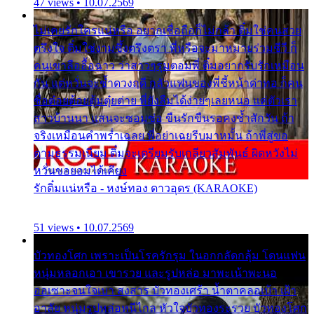
47 views • 10.07.2569
ไม่เคยรักใครแน่หรือ อยากเชื่อถือก็ไม่กล้า ติ๋มใช่คนสวย
ตรึงใจ ติ๋มใช่งามซึ้งตรึงตรา พี่หรือจะมาหมายร่วมชีวี ก็
คนเขาลืออื้อฉาว ว่าสาวๆรุมตอมพี่ ติ๋มอยากรับรักเหมือน
กัน แต่หวั่นจะช้ำดวงฤดี กลัวแฟนของพี่ชี้หน้าด่าทอ ก็คน
ชื่อต๋อยต้อยตุ้มตุ๋ยต่าย พี่ยังลืมได้ง่ายๆเลยหนอ แค่ตัวเรา
สาวบ้านนา แสนจะซอมซ่อ ขืนรักขืนรอคงช้ำสักวัน ถ้า
จริงเหมือนคำพร่ำเฉลย พี่อย่าเฉยรีบมาหมั้น ถ้าพี่สู่ขอ
ตามธรรมเนียม ติ๋มจะเตรียมรับเกลียวสัมพันธ์ ผิดหวังไม่
หวั่นขอยอมได้เคียง
รักติ๋มแน่หรือ - หงษ์ทอง ดาวอุดร (KARAOKE)
51 views • 10.07.2569
บัวทองโศก เพราะเป็นโรครักรุม ในอกกลัดกลุ้ม โดนแฟน
หนุ่มหลอกเอา เขารวย และรูปหล่อ มาพะเน้าพะนอ
ออเซาะจนใจเบา สงสาร บัวทองเศร้า น้ำตาคลอเบ้า เฝ้า
อาลัย หนุ่มรูปหล่อหนีไกล หัวใจบัวทองระรวย บัวทองโศก