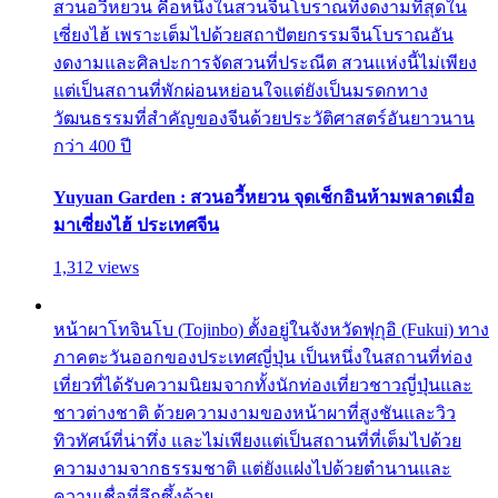
สวนอวี้หยวน คือหนึ่งในสวนจีนโบราณที่งดงามที่สุดใน
เซี่ยงไฮ้ เพราะเต็มไปด้วยสถาปัตยกรรมจีนโบราณอัน
งดงามและศิลปะการจัดสวนที่ประณีต สวนแห่งนี้ไม่เพียง
แต่เป็นสถานที่พักผ่อนหย่อนใจแต่ยังเป็นมรดกทาง
วัฒนธรรมที่สำคัญของจีนด้วยประวัติศาสตร์อันยาวนาน
กว่า 400 ปี
Yuyuan Garden : สวนอวี้หยวน จุดเช็กอินห้ามพลาดเมื่อ
มาเซี่ยงไฮ้ ประเทศจีน
1,312 views
หน้าผาโทจินโบ (Tojinbo) ตั้งอยู่ในจังหวัดฟุกุอิ (Fukui) ทาง
ภาคตะวันออกของประเทศญี่ปุ่น เป็นหนึ่งในสถานที่ท่อง
เที่ยวที่ได้รับความนิยมจากทั้งนักท่องเที่ยวชาวญี่ปุ่นและ
ชาวต่างชาติ ด้วยความงามของหน้าผาที่สูงชันและวิว
ทิวทัศน์ที่น่าทึ่ง และไม่เพียงแต่เป็นสถานที่ที่เต็มไปด้วย
ความงามจากธรรมชาติ แต่ยังแฝงไปด้วยตำนานและ
ความเชื่อที่ลึกซึ้งด้วย