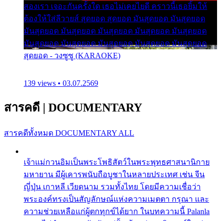
สองเรา เจอะกันครั้งใด เธอไม่เคยไยดี คราวนี้เธอยิ้มให้
ต้องให้ใส่ลีวายส์ สุดยอด สุดยอด มันสุดยอด มันสุดยอด
มันสุดยอด มันสุดยอด มันสุดยอด มันสุดยอด มันสุดยอด
มันสุดยอด มันสุดยอด มันสุดยอด มันสุดยอด มันสุดยอด
สุดยอด - วงซูซู (KARAOKE)
139 views • 03.07.2569
สารคดี
|
DOCUMENTARY
สารคดีทั้งหมด
DOCUMENTARY ALL
เจ้าแม่กวนอิมเป็นพระโพธิสัตว์ในพระพุทธศาสนานิกาย
มหายาน มีผู้เคารพนับถือบูชาในหลายประเทศ เช่น จีน
ญี่ปุ่น เกาหลี เวียดนาม รวมทั้งไทย โดยมีความเชื่อว่า
พระองค์ทรงเป็นสัญลักษณ์แห่งความเมตตา กรุณา และ
ความช่วยเหลือแก่ผู้ตกทุกข์ได้ยาก ในบทความนี้ Palanla