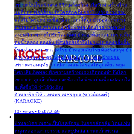
เพราะเป็นโรครักจาง ชีวิตเคว้งคว้าง เมื่อรักห่างร้างไกล
แม่ก็บอก พ่อก็สั่งจะรักใครสักครั้ง อย่าไปหวังความรวย
พลั้งไปใครจะช่วย ซื้อเปลมาไกว ให้ลูกบัวทอง เวรกรรม
ตามสนอง จึงเศร้าหมอง กลีบบัวทองต้องโรย บัวทองไม่
ตระหนัก เพราะไม่รักโคลนตม บัวทองท้องกลม เพราะลืม
ตมน้ำคลอง หลงลิ้น ที่สิ้นสัตย์ เจ้าจึงไม่ระมัด หลงกลิ่นลิ้น
โชย คำหวาน เขาวาดโรย บัวทองกลีบโรย ต้องร้อนรุม บัว
มาบานก่อนตูม ดุจไฟสุมร้อนรุมอุรา บัวทองผ่ายผอม
เพราะตรอมฤทัย ข้าวปลาไม่สนใจ ร้องไห้ลูกเดียว หยุด
โศก เสียเถิดทอง พักความเศร้าหมอง เถิดทองจ๋า ถึงใคร
เขาจะว่า ลูกเจ้าเกิดมา จะชื่อว่าไง พี่ขอเป็นเพื่อนปลอบใจ
จะตั้งชื่อให้ ว่าไอ้บังเอิญ
บัวทองร้องไห้ - เทพพร เพชรอุบล (ซาวด์ดนตรี)
(KARAOKE)
107 views • 06.07.2569
บัวทองโศก เพราะเป็นโรครักรุม ในอกกลัดกลุ้ม โดนแฟน
หนุ่มหลอกเอา เขารวย และรูปหล่อ มาพะเน้าพะนอ