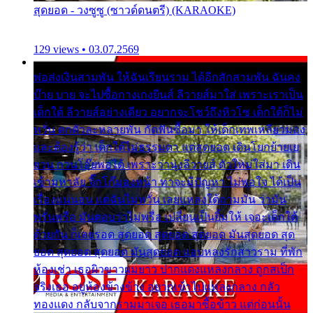
สุดยอด - วงซูซู (ซาวด์ดนตรี) (KARAOKE)
129 views • 03.07.2569
พ่อส่งเงินสามพัน ให้ฉันเรียนราม ได้อีกสักสามพัน ฉันคง
บ๊าย บาย จะไปซื้อกางเกงยีนส์ ลีวายส์มาใส่ เพราะเราเป็น
เด็กใต้ ลีวายส์อย่างเดียว อยากจะโชว์ถึงหิวโซ เด็กใต้ก็ไม่
หวั่น ตกตัวละหลายพัน กัดฟันซื้อมา ให้เด็กเทพเหลียวมอง
และต้องรู้ว่า เด็กใต้ไม่ธรรมดา แต่สุดยอด เดินโยกย้ายเย
ยวน กวนโอ๊ยพอได้ เพราะว่านุ่งลีวายส์ ตัวใหม่ใส่มา เดิน
เข้ามหาลัย จิ๊กโก๊มองหน้า ท่าจะมีปัญหา ไม่พอใจ ได้เป็น
เรื่องแน่นอน แต่ฉันไม่หวั่น เลยแหลงใต้ถามมัน ว่ามัน
พรั่นพรือ มันตอบว่าไม่พรื่อ เปลี่ยนเป็นยิ้มให้ เจอะเด็กใต้
ด้วยกัน ก็เลยรอด สุดยอด สุดยอด สุดยอด มันสุดยอด สุด
ยอด สุดยอด สุดยอด มันสุดยอด แอบหลงรักสาวราม ที่พัก
ห้องเช่า เธอผิวขาวผมยาว ปากแดงแหลงกลาง ถูกสเป็ก
จริงเธอ อยู่ห้องข้างข้าง อยากเข้าไปแหลงกลาง กลัว
ทองแดง กลับจากรามมาเจอ เธอมาซื้อข้าว แต่ก่อนนั้น