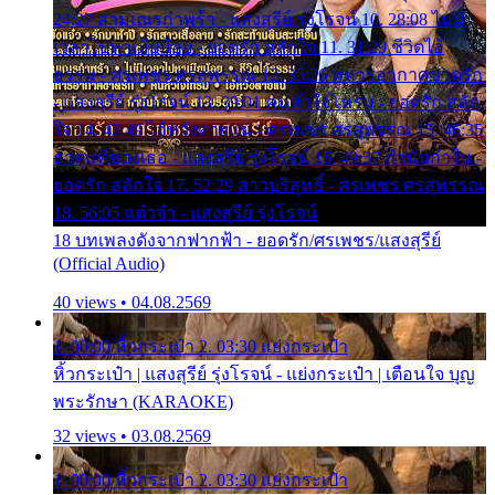
24:27 สามเณรกำพร้า - แสงสุรีย์ รุ่งโรจน์ 10. 28:08 ไม่มี
เวลาไปหาเมียน้อย - ยอดรัก สลักใจ 11. 31:29 ชีวิตไอ้
ธรรม - ศรเพชร ศรสุพรรณ 12. 35:26 ทหารอากาศขาดรัก
- แสงสุรีย์ รุ่งโรจน์ 13. 39:01 คนหัวใจโทรม - ยอดรัก สลัก
ใจ 14. 42:49 ไอ้หวังตายแน่ - ศรเพชร ศรสุพรรณ 15. 46:35
ธาตุแท้ของเธอ - แสงสุรีย์ รุ่งโรจน์ 16. 49:57 กำนันกำใน -
ยอดรัก สลักใจ 17. 52:29 สาวบริสุทธิ์ - ศรเพชร ศรสุพรรณ
18. 56:05 แต๋วจ๋า - แสงสุรีย์ รุ่งโรจน์
18 บทเพลงดังจากฟากฟ้า - ยอดรัก/ศรเพชร/แสงสุรีย์
(Official Audio)
40 views • 04.08.2569
1. 00:00 หิ้วกระเป๋า 2. 03:30 แย่งกระเป๋า
หิ้วกระเป๋า | แสงสุรีย์ รุ่งโรจน์ - แย่งกระเป๋า | เตือนใจ บุญ
พระรักษา (KARAOKE)
32 views • 03.08.2569
1. 00:00 หิ้วกระเป๋า 2. 03:30 แย่งกระเป๋า