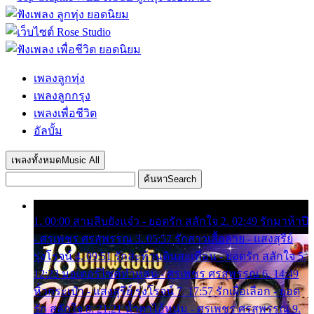
เพลงลูกทุ่ง
เพลงลูกกรุง
เพลงเพื่อชีวิต
อัลบั้ม
เพลงทั้งหมด
Music All
ค้นหา
Search
1. 00:00 สามสิบยังแจ๋ว - ยอดรัก สลักใจ 2. 02:49 รักมาห้าปี
- ศรเพชร ศรสุพรรณ 3. 05:57 รักสาวเสื้อลาย - แสงสุรีย์
รุ่งโรจน์ 4. 09:51 รักสะท้านดินสะเทือน - ยอดรัก สลักใจ 5.
12:23 มอเตอร์ไซค์ทำหล่น - ศรเพชร ศรสุพรรณ 6. 14:49
หิ้วกระเป๋า - แสงสุรีย์ รุ่งโรจน์ 7. 17:57 รักเผื่อเลือก - ยอด
รัก สลักใจ 8. 21:21 น้ำตาไอ้หนุ่ม - ศรเพชร ศรสุพรรณ 9.