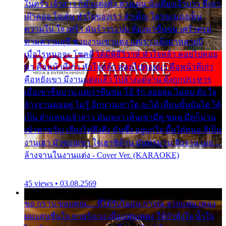
ในครัว เจ้าสาว ก็มัวแต่งตัว สวยเด่น นั่งเคียงเจ้าบ่าว ที่เขา
เฝ้าคอย ใจเต้น หัวใจของเรา ลำเค็ญ ใครจะมองเห็น
ความใน ใจ เศร้า มันร้าวระบม ต้องมาขื่นขม เศร้าตรม
ท่ามความสุขี ช่วยงานเขาแต่ง แต่เรา แล้งมาหลายปี
เมื่อไรหนอจะ โชคดี ได้มีพิธีวิวาห์ หัวใจหล้า คอยไปคอย
มา คือหน้าที่เก่า หัวใจหล้า คอยไปคอยมา คือหน้าที่เก่า
คือหยังเขา มีงานแต่งแล้ว ไปล้างแต่จาน ดั่งถูกประหาร
เมื่อเขาชื่นบาน แต่เราขื่นขม โอ้ รัก ลอยลม ไม่สม ดัง ใจ
ล้างจานคอยคู่ ไม่รู้ อีกนานเท่าใด จะได้ เลื่อนขั้นบันได ได้
เป็น ตำแหน่งเจ้าสาว มันเหงา เห็นเขามีคู่ ซมดู มีคู่ก็ม่วน
เข้าพาขวัญ เสียงโห่ตึงตึง มันซึ้ง อยู่แก่ใจ มื้อใด๋หนอ สิเป็น
งานเฮา มัวซอยเขา ใจเฮาซิด้าน มันทรมาน จับจาน เอย…
ล้างจานในงานแต่ง - Cover Ver. (KARAOKE)
45 views • 03.08.2569
ขอ กราบ ขอบคุณ.... ที่ได้รับไออุ่น การุณ จากแฟน เพลง
ผมแสนชื่นใจ หายวังเวง เมื่อแฟนเพลง ให้กำลังใจ น้ำใจ