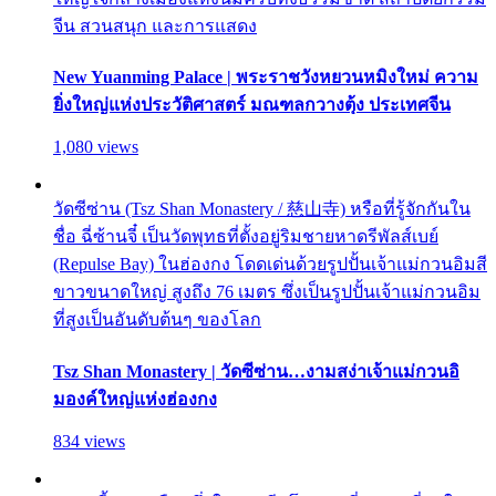
จีน สวนสนุก และการแสดง
New Yuanming Palace | พระราชวังหยวนหมิงใหม่ ความ
ยิ่งใหญ่แห่งประวัติศาสตร์ มณฑลกวางตุ้ง ประเทศจีน
1,080 views
วัดซีซ่าน (Tsz Shan Monastery / 慈山寺) หรือที่รู้จักกันใน
ชื่อ ฉี่ซ้านจี๋ เป็นวัดพุทธที่ตั้งอยู่ริมชายหาดรีพัลส์เบย์
(Repulse Bay) ในฮ่องกง โดดเด่นด้วยรูปปั้นเจ้าแม่กวนอิมสี
ขาวขนาดใหญ่ สูงถึง 76 เมตร ซึ่งเป็นรูปปั้นเจ้าแม่กวนอิม
ที่สูงเป็นอันดับต้นๆ ของโลก
Tsz Shan Monastery | วัดซีซ่าน…งามสง่าเจ้าแม่กวนอิ
มองค์ใหญ่แห่งฮ่องกง
834 views