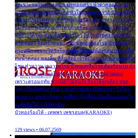
ออเซาะจนใจเบา สงสาร บัวทองเศร้า น้ำตาคลอเบ้า เฝ้า
อาลัย หนุ่มรูปหล่อหนีไกล หัวใจบัวทองระรวย บัวทองโศก
เพราะเป็นโรครักจาง ชีวิตเคว้งคว้าง เมื่อรักห่างร้างไกล
แม่ก็บอก พ่อก็สั่งจะรักใครสักครั้ง อย่าไปหวังความรวย
พลั้งไปใครจะช่วย ซื้อเปลมาไกว ให้ลูกบัวทอง เวรกรรม
ตามสนอง จึงเศร้าหมอง กลีบบัวทองต้องโรย บัวทองไม่
ตระหนัก เพราะไม่รักโคลนตม บัวทองท้องกลม เพราะลืม
ตมน้ำคลอง หลงลิ้น ที่สิ้นสัตย์ เจ้าจึงไม่ระมัด หลงกลิ่นลิ้น
โชย คำหวาน เขาวาดโรย บัวทองกลีบโรย ต้องร้อนรุม บัว
มาบานก่อนตูม ดุจไฟสุมร้อนรุมอุรา บัวทองผ่ายผอม
เพราะตรอมฤทัย ข้าวปลาไม่สนใจ ร้องไห้ลูกเดียว หยุด
โศก เสียเถิดทอง พักความเศร้าหมอง เถิดทองจ๋า ถึงใคร
เขาจะว่า ลูกเจ้าเกิดมา จะชื่อว่าไง พี่ขอเป็นเพื่อนปลอบใจ
จะตั้งชื่อให้ ว่าไอ้บังเอิญ
บัวทองร้องไห้ - เทพพร เพชรอุบล(KARAOKE)
129 views • 06.07.2569