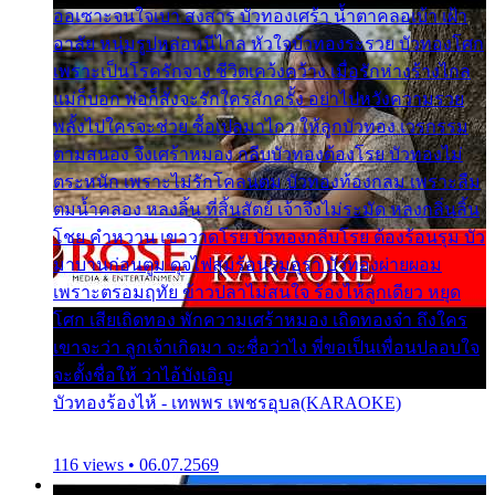
ออเซาะจนใจเบา สงสาร บัวทองเศร้า น้ำตาคลอเบ้า เฝ้า
อาลัย หนุ่มรูปหล่อหนีไกล หัวใจบัวทองระรวย บัวทองโศก
เพราะเป็นโรครักจาง ชีวิตเคว้งคว้าง เมื่อรักห่างร้างไกล
แม่ก็บอก พ่อก็สั่งจะรักใครสักครั้ง อย่าไปหวังความรวย
พลั้งไปใครจะช่วย ซื้อเปลมาไกว ให้ลูกบัวทอง เวรกรรม
ตามสนอง จึงเศร้าหมอง กลีบบัวทองต้องโรย บัวทองไม่
ตระหนัก เพราะไม่รักโคลนตม บัวทองท้องกลม เพราะลืม
ตมน้ำคลอง หลงลิ้น ที่สิ้นสัตย์ เจ้าจึงไม่ระมัด หลงกลิ่นลิ้น
โชย คำหวาน เขาวาดโรย บัวทองกลีบโรย ต้องร้อนรุม บัว
มาบานก่อนตูม ดุจไฟสุมร้อนรุมอุรา บัวทองผ่ายผอม
เพราะตรอมฤทัย ข้าวปลาไม่สนใจ ร้องไห้ลูกเดียว หยุด
โศก เสียเถิดทอง พักความเศร้าหมอง เถิดทองจ๋า ถึงใคร
เขาจะว่า ลูกเจ้าเกิดมา จะชื่อว่าไง พี่ขอเป็นเพื่อนปลอบใจ
จะตั้งชื่อให้ ว่าไอ้บังเอิญ
บัวทองร้องไห้ - เทพพร เพชรอุบล(KARAOKE)
116 views • 06.07.2569