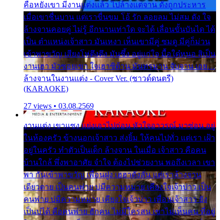
คือหยังเขา มีงานแต่งแล้ว ไปล้างแต่จาน ดั่งถูกประหาร
เมื่อเขาชื่นบาน แต่เราขื่นขม โอ้ รัก ลอยลม ไม่สม ดัง ใจ
ล้างจานคอยคู่ ไม่รู้ อีกนานเท่าใด จะได้ เลื่อนขั้นบันได ได้
เป็น ตำแหน่งเจ้าสาว มันเหงา เห็นเขามีคู่ ซมดู มีคู่ก็ม่วน
เข้าพาขวัญ เสียงโห่ตึงตึง มันซึ้ง อยู่แก่ใจ มื้อใด๋หนอ สิเป็น
งานเฮา มัวซอยเขา ใจเฮาซิด้าน มันทรมาน จับจาน เอย…
ล้างจานในงานแต่ง - Cover Ver. (ซาวด์ดนตรี)
(KARAOKE)
27 views • 03.08.2569
งานแต่ง เขาแซง แย่งเอาไปก่อน หัวใจอาวรณ์ มาซ่อน อยู่
ในห้องครัว ข้างนอกเจ้าสาว ส่งยิ้ม ให้คนไปทั่ว แต่เรา เฝ้า
อยู่ในครัว ทำตัวเป็นเด็ก ล้างจาน ในเมื่อ เจ้าสาว คือคน
บ้านใกล้ พึ่งพาอาศัย จำใจ ต้องไปช่วยงาน พอถึงเวลา เขา
พา กันเข้าพาขวัญ เพื่อนฝูง เฮฮาดังลั่น แต่เราล้างจาน
เดียวดาย เป็นคนพ่าย บ่มีความหมาย เคียงใจเจ้าบ่าว เป็น
คนพ่าย บ่มีความหมาย เคียงใจเจ้าบ่าว เพื่อนเจ้าสาว ยัง
เป็นบ่ได้ คือคนพ่าย ฮักคน ไม่มีใครสน เขาไม่เห็นคน ที่อยู่