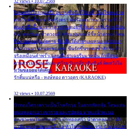
32 views • 10.07.2569
ไม่เคยรักใครแน่หรือ อยากเชื่อถือก็ไม่กล้า ติ๋มใช่คนสวย
ตรึงใจ ติ๋มใช่งามซึ้งตรึงตรา พี่หรือจะมาหมายร่วมชีวี ก็
คนเขาลืออื้อฉาว ว่าสาวๆรุมตอมพี่ ติ๋มอยากรับรักเหมือน
กัน แต่หวั่นจะช้ำดวงฤดี กลัวแฟนของพี่ชี้หน้าด่าทอ ก็คน
ชื่อต๋อยต้อยตุ้มตุ๋ยต่าย พี่ยังลืมได้ง่ายๆเลยหนอ แค่ตัวเรา
สาวบ้านนา แสนจะซอมซ่อ ขืนรักขืนรอคงช้ำสักวัน ถ้า
จริงเหมือนคำพร่ำเฉลย พี่อย่าเฉยรีบมาหมั้น ถ้าพี่สู่ขอ
ตามธรรมเนียม ติ๋มจะเตรียมรับเกลียวสัมพันธ์ ผิดหวังไม่
หวั่นขอยอมได้เคียง
รักติ๋มแน่หรือ - หงษ์ทอง ดาวอุดร (KARAOKE)
32 views • 10.07.2569
บัวทองโศก เพราะเป็นโรครักรุม ในอกกลัดกลุ้ม โดนแฟน
หนุ่มหลอกเอา เขารวย และรูปหล่อ มาพะเน้าพะนอ
ออเซาะจนใจเบา สงสาร บัวทองเศร้า น้ำตาคลอเบ้า เฝ้า
อาลัย หนุ่มรูปหล่อหนีไกล หัวใจบัวทองระรวย บัวทองโศก