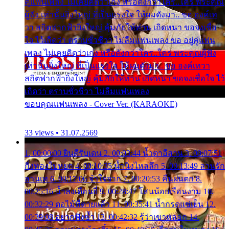
คู่แฟนเพลง ไม่เคยคิดว่าเก่ง หรือดังกว่าใคร..ใคร พระคุณ
ผู้ฟัง เท่านั้นยิ่งใหญ่ ที่เป็นแรงใจ ให้ผมดังมา.. ขอ องค์เท
วา สถิตฟากฟ้ายิ่งใหญ่ คุ้มภัยให้ท่าน เถิดหนา ขอจงเชื่อ
ใจ ไว้เถิดว่า ตราบชั่วชีวา ไม่ลืมแฟนเพลง ขอ อยู่คู่แฟน
เพลง ไม่เคยคิดว่าเก่ง หรือดังกว่าใคร..ใคร พระคุณผู้ฟัง
เท่านั้นยิ่งใหญ่ ที่เป็นแรงใจ ให้ผมดังมา.. ขอ องค์เทวา
สถิตฟากฟ้ายิ่งใหญ่ คุ้มภัยให้ท่าน เถิดหนา ขอจงเชื่อใจ ไว้
เถิดว่า ตราบชั่วชีวา ไม่ลืมแฟนเพลง
ขอบคุณแฟนเพลง - Cover Ver. (KARAOKE)
33 views • 31.07.2569
1. 00:00:00 ยินดีรับเดน 2. 00:03:44 น้ำตาอีสาน 3. 00:07:51
กิ่งทองใบหยก 4. 00:10:35 น้ำนิ่งไหลลึก 5. 00:13:49 ลานรัก
ลานเท 6. 00:17:06 จำใจจาก 7. 00:20:53 คืนฝนตก 8.
00:25:16 น้ำลงเดือนยี่ 9. 00:28:47 โสนน้อยเรือนงาม 10.
00:32:29 ตอไม้ที่ตายแล้ว 11. 00:35:41 น้ำกรดแช่เย็น 12.
00:39:08 อยากฟังซ้ำ 13. 00:42:32 รู้ว่าเขาหลอก 14.