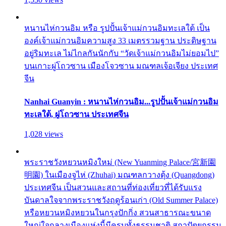
หนานไห่กวนอิม หรือ รูปปั้นเจ้าแม่กวนอิมทะเลใต้ เป็น
องค์เจ้าแม่กวนอิมความสูง 33 เมตรรวมฐาน ประดิษฐาน
อยู่ริมทะเล ไม่ไกลกันนักกับ “วัดเจ้าแม่กวนอิมไม่ยอมไป”
บนเกาะผู่โถวซาน เมืองโจวซาน มณฑลเจ้อเจียง ประเทศ
จีน
Nanhai Guanyin : หนานไห่กวนอิม...รูปปั้นเจ้าแม่กวนอิม
ทะเลใต้, ผู่โถวซาน ประเทศจีน
1,028 views
พระราชวังหยวนหมิงใหม่ (New Yuanming Palace/宮新園
明園) ในเมืองจูไห่ (Zhuhai) มณฑลกวางตุ้ง (Quangdong)
ประเทศจีน เป็นสวนและสถานที่ท่องเที่ยวที่ได้รับแรง
บันดาลใจจากพระราชวังฤดูร้อนเก่า (Old Summer Palace)
หรือหยวนหมิงหยวนในกรุงปักกิ่ง สวนสาธารณะขนาด
ใหญ่ใจกลางเมืองแห่งนี้มีครบทั้งธรรมชาติ สถาปัตยกรรม