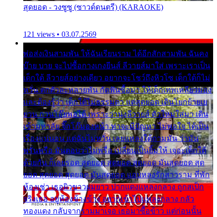
สุดยอด - วงซูซู (ซาวด์ดนตรี) (KARAOKE)
121 views • 03.07.2569
พ่อส่งเงินสามพัน ให้ฉันเรียนราม ได้อีกสักสามพัน ฉันคง
บ๊าย บาย จะไปซื้อกางเกงยีนส์ ลีวายส์มาใส่ เพราะเราเป็น
เด็กใต้ ลีวายส์อย่างเดียว อยากจะโชว์ถึงหิวโซ เด็กใต้ก็ไม่
หวั่น ตกตัวละหลายพัน กัดฟันซื้อมา ให้เด็กเทพเหลียวมอง
และต้องรู้ว่า เด็กใต้ไม่ธรรมดา แต่สุดยอด เดินโยกย้ายเย
ยวน กวนโอ๊ยพอได้ เพราะว่านุ่งลีวายส์ ตัวใหม่ใส่มา เดิน
เข้ามหาลัย จิ๊กโก๊มองหน้า ท่าจะมีปัญหา ไม่พอใจ ได้เป็น
เรื่องแน่นอน แต่ฉันไม่หวั่น เลยแหลงใต้ถามมัน ว่ามัน
พรั่นพรือ มันตอบว่าไม่พรื่อ เปลี่ยนเป็นยิ้มให้ เจอะเด็กใต้
ด้วยกัน ก็เลยรอด สุดยอด สุดยอด สุดยอด มันสุดยอด สุด
ยอด สุดยอด สุดยอด มันสุดยอด แอบหลงรักสาวราม ที่พัก
ห้องเช่า เธอผิวขาวผมยาว ปากแดงแหลงกลาง ถูกสเป็ก
จริงเธอ อยู่ห้องข้างข้าง อยากเข้าไปแหลงกลาง กลัว
ทองแดง กลับจากรามมาเจอ เธอมาซื้อข้าว แต่ก่อนนั้น