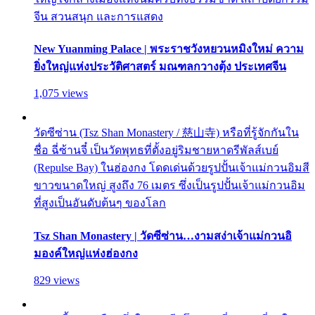
จีน สวนสนุก และการแสดง
New Yuanming Palace | พระราชวังหยวนหมิงใหม่ ความ
ยิ่งใหญ่แห่งประวัติศาสตร์ มณฑลกวางตุ้ง ประเทศจีน
1,075 views
วัดซีซ่าน (Tsz Shan Monastery / 慈山寺) หรือที่รู้จักกันใน
ชื่อ ฉี่ซ้านจี๋ เป็นวัดพุทธที่ตั้งอยู่ริมชายหาดรีพัลส์เบย์
(Repulse Bay) ในฮ่องกง โดดเด่นด้วยรูปปั้นเจ้าแม่กวนอิมสี
ขาวขนาดใหญ่ สูงถึง 76 เมตร ซึ่งเป็นรูปปั้นเจ้าแม่กวนอิม
ที่สูงเป็นอันดับต้นๆ ของโลก
Tsz Shan Monastery | วัดซีซ่าน…งามสง่าเจ้าแม่กวนอิ
มองค์ใหญ่แห่งฮ่องกง
829 views