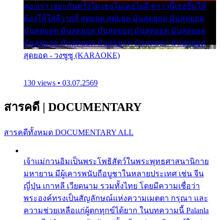
สองเรา เจอะกันครั้งใด เธอไม่เคยไยดี คราวนี้เธอยิ้มให้
ต้องให้ใส่ลีวายส์ สุดยอด สุดยอด มันสุดยอด มันสุดยอด
มันสุดยอด มันสุดยอด มันสุดยอด มันสุดยอด มันสุดยอด
มันสุดยอด มันสุดยอด มันสุดยอด มันสุดยอด มันสุดยอด
สุดยอด - วงซูซู (KARAOKE)
130 views • 03.07.2569
สารคดี
|
DOCUMENTARY
สารคดีทั้งหมด
DOCUMENTARY ALL
เจ้าแม่กวนอิมเป็นพระโพธิสัตว์ในพระพุทธศาสนานิกาย
มหายาน มีผู้เคารพนับถือบูชาในหลายประเทศ เช่น จีน
ญี่ปุ่น เกาหลี เวียดนาม รวมทั้งไทย โดยมีความเชื่อว่า
พระองค์ทรงเป็นสัญลักษณ์แห่งความเมตตา กรุณา และ
ความช่วยเหลือแก่ผู้ตกทุกข์ได้ยาก ในบทความนี้ Palanla