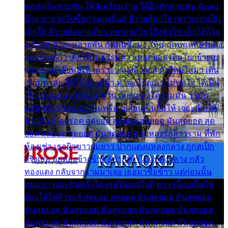
พ่อส่งเงินสามพัน ให้ฉันเรียนราม ได้อีกสักสามพัน ฉันคง
บ๊าย บาย จะไปซื้อกางเกงยีนส์ ลีวายส์มาใส่ เพราะเราเป็น
เด็กใต้ ลีวายส์อย่างเดียว อยากจะโชว์ถึงหิวโซ เด็กใต้ก็ไม่
หวั่น ตกตัวละหลายพัน กัดฟันซื้อมา ให้เด็กเทพเหลียวมอง
และต้องรู้ว่า เด็กใต้ไม่ธรรมดา แต่สุดยอด เดินโยกย้ายเย
ยวน กวนโอ๊ยพอได้ เพราะว่านุ่งลีวายส์ ตัวใหม่ใส่มา เดิน
เข้ามหาลัย จิ๊กโก๊มองหน้า ท่าจะมีปัญหา ไม่พอใจ ได้เป็น
เรื่องแน่นอน แต่ฉันไม่หวั่น เลยแหลงใต้ถามมัน ว่ามัน
พรั่นพรือ มันตอบว่าไม่พรื่อ เปลี่ยนเป็นยิ้มให้ เจอะเด็กใต้
ด้วยกัน ก็เลยรอด สุดยอด สุดยอด สุดยอด มันสุดยอด สุด
ยอด สุดยอด สุดยอด มันสุดยอด แอบหลงรักสาวราม ที่พัก
ห้องเช่า เธอผิวขาวผมยาว ปากแดงแหลงกลาง ถูกสเป็ก
จริงเธอ อยู่ห้องข้างข้าง อยากเข้าไปแหลงกลาง กลัว
ทองแดง กลับจากรามมาเจอ เธอมาซื้อข้าว แต่ก่อนนั้น
สองเรา เจอะกันครั้งใด เธอไม่เคยไยดี คราวนี้เธอยิ้มให้
ต้องให้ใส่ลีวายส์ สุดยอด สุดยอด มันสุดยอด มันสุดยอด
มันสุดยอด มันสุดยอด มันสุดยอด มันสุดยอด มันสุดยอด
มันสุดยอด มันสุดยอด มันสุดยอด มันสุดยอด มันสุดยอด