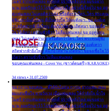
ไมตรี จากแฟนเพลง ทุกทุกที่ ปราณีหลั่งไหล ผมขอฝาก
นาม ยอดรักเอาไว้ โปรดเป็นแรงใจ อย่างนี้เรื่อยไป ขอ อยู่
คู่แฟนเพลง ไม่เคยคิดว่าเก่ง หรือดังกว่าใคร..ใคร พระคุณ
ผู้ฟัง เท่านั้นยิ่งใหญ่ ที่เป็นแรงใจ ให้ผมดังมา.. ขอ องค์เท
วา สถิตฟากฟ้ายิ่งใหญ่ คุ้มภัยให้ท่าน เถิดหนา ขอจงเชื่อ
ใจ ไว้เถิดว่า ตราบชั่วชีวา ไม่ลืมแฟนเพลง ขอ อยู่คู่แฟน
เพลง ไม่เคยคิดว่าเก่ง หรือดังกว่าใคร..ใคร พระคุณผู้ฟัง
เท่านั้นยิ่งใหญ่ ที่เป็นแรงใจ ให้ผมดังมา.. ขอ องค์เทวา
สถิตฟากฟ้ายิ่งใหญ่ คุ้มภัยให้ท่าน เถิดหนา ขอจงเชื่อใจ ไว้
เถิดว่า ตราบชั่วชีวา ไม่ลืมแฟนเพลง
ขอบคุณแฟนเพลง - Cover Ver. (ซาวด์ดนตรี) (KARAOKE)
34 views • 31.07.2569
ขอ กราบ ขอบคุณ.... ที่ได้รับไออุ่น การุณ จากแฟน เพลง
ผมแสนชื่นใจ หายวังเวง เมื่อแฟนเพลง ให้กำลังใจ น้ำใจ
ไมตรี จากแฟนเพลง ทุกทุกที่ ปราณีหลั่งไหล ผมขอฝาก
นาม ยอดรักเอาไว้ โปรดเป็นแรงใจ อย่างนี้เรื่อยไป ขอ อยู่