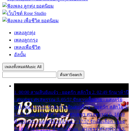
เพลงลูกทุ่ง
เพลงลูกกรุง
เพลงเพื่อชีวิต
อัลบั้ม
เพลงทั้งหมด
Music All
ค้นหา
Search
1. 00:00 สามสิบยังแจ๋ว - ยอดรัก สลักใจ 2. 02:49 รักมาห้าปี
- ศรเพชร ศรสุพรรณ 3. 05:57 รักสาวเสื้อลาย - แสงสุรีย์
รุ่งโรจน์ 4. 09:51 รักสะท้านดินสะเทือน - ยอดรัก สลักใจ 5.
12:23 มอเตอร์ไซค์ทำหล่น - ศรเพชร ศรสุพรรณ 6. 14:49
หิ้วกระเป๋า - แสงสุรีย์ รุ่งโรจน์ 7. 17:57 รักเผื่อเลือก - ยอด
รัก สลักใจ 8. 21:21 น้ำตาไอ้หนุ่ม - ศรเพชร ศรสุพรรณ 9.