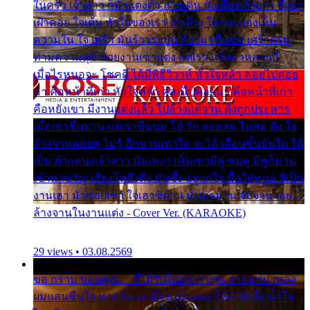
ในครัว เจ้าสาว ก็มัวแต่งตัว สวยเด่น นั่งเคียงเจ้าบ่าว ที่เขา
เฝ้าคอย ใจเต้น หัวใจของเรา ลำเค็ญ ใครจะมองเห็น
ความใน ใจ เศร้า มันร้าวระบม ต้องมาขื่นขม เศร้าตรม
ท่ามความสุขี ช่วยงานเขาแต่ง แต่เรา แล้งมาหลายปี
เมื่อไรหนอจะ โชคดี ได้มีพิธีวิวาห์ หัวใจหล้า คอยไปคอย
มา คือหน้าที่เก่า หัวใจหล้า คอยไปคอยมา คือหน้าที่เก่า
คือหยังเขา มีงานแต่งแล้ว ไปล้างแต่จาน ดั่งถูกประหาร
เมื่อเขาชื่นบาน แต่เราขื่นขม โอ้ รัก ลอยลม ไม่สม ดัง ใจ
ล้างจานคอยคู่ ไม่รู้ อีกนานเท่าใด จะได้ เลื่อนขั้นบันได ได้
เป็น ตำแหน่งเจ้าสาว มันเหงา เห็นเขามีคู่ ซมดู มีคู่ก็ม่วน
เข้าพาขวัญ เสียงโห่ตึงตึง มันซึ้ง อยู่แก่ใจ มื้อใด๋หนอ สิเป็น
งานเฮา มัวซอยเขา ใจเฮาซิด้าน มันทรมาน จับจาน เอย…
ล้างจานในงานแต่ง - Cover Ver. (KARAOKE)
29 views • 03.08.2569
ขอ กราบ ขอบคุณ.... ที่ได้รับไออุ่น การุณ จากแฟน เพลง
ผมแสนชื่นใจ หายวังเวง เมื่อแฟนเพลง ให้กำลังใจ น้ำใจ