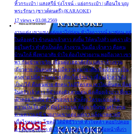
หิ้วกระเป๋า | แสงสุรีย์ รุ่งโรจน์ - แย่งกระเป๋า | เตือนใจ บุญ
พระรักษา (ซาวด์ดนตรี) (KARAOKE)
17 views • 03.08.2569
งานแต่ง เขาแซง แย่งเอาไปก่อน หัวใจอาวรณ์ มาซ่อน อยู่
ในห้องครัว ข้างนอกเจ้าสาว ส่งยิ้ม ให้คนไปทั่ว แต่เรา เฝ้า
อยู่ในครัว ทำตัวเป็นเด็ก ล้างจาน ในเมื่อ เจ้าสาว คือคน
บ้านใกล้ พึ่งพาอาศัย จำใจ ต้องไปช่วยงาน พอถึงเวลา เขา
พา กันเข้าพาขวัญ เพื่อนฝูง เฮฮาดังลั่น แต่เราล้างจาน
เดียวดาย เป็นคนพ่าย บ่มีความหมาย เคียงใจเจ้าบ่าว เป็น
คนพ่าย บ่มีความหมาย เคียงใจเจ้าบ่าว เพื่อนเจ้าสาว ยัง
เป็นบ่ได้ คือคนพ่าย ฮักคน ไม่มีใครสน เขาไม่เห็นคน ที่อยู่
ในครัว เจ้าสาว ก็มัวแต่งตัว สวยเด่น นั่งเคียงเจ้าบ่าว ที่เขา
เฝ้าคอย ใจเต้น หัวใจของเรา ลำเค็ญ ใครจะมองเห็น
ความใน ใจ เศร้า มันร้าวระบม ต้องมาขื่นขม เศร้าตรม
ท่ามความสุขี ช่วยงานเขาแต่ง แต่เรา แล้งมาหลายปี
เมื่อไรหนอจะ โชคดี ได้มีพิธีวิวาห์ หัวใจหล้า คอยไปคอย
มา คือหน้าที่เก่า หัวใจหล้า คอยไปคอยมา คือหน้าที่เก่า