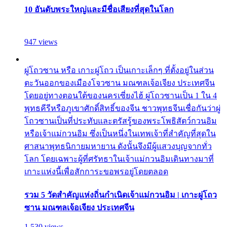
10 อันดับพระใหญ่และมีชื่อเสียงที่สุดในโลก
947 views
ผู่โถวซาน หรือ เกาะผู่โถว เป็นเกาะเล็กๆ ที่ตั้งอยู่ในส่วน
ตะวันออกของเมืองโจวซาน มณฑลเจ้อเจียง ประเทศจีน
โดยอยู่ทางตอนใต้ของนครเซี่ยงไฮ้ ผู่โถวซานเป็น 1 ใน 4
พุทธคีรีหรือภูเขาศักดิ์สิทธิ์ของจีน ชาวพุทธจีนเชื่อกันว่าผู่
โถวซานเป็นที่ประทับและตรัสรู้ของพระโพธิสัตว์กวนอิม
หรือเจ้าแม่กวนอิม ซึ่งเป็นหนึ่งในเทพเจ้าที่สำคัญที่สุดใน
ศาสนาพุทธนิกายมหายาน ดังนั้นจึงมีผู้แสวงบุญจากทั่ว
โลก โดยเฉพาะผู้ที่ศรัทธาในเจ้าแม่กวนอิมเดินทางมาที่
เกาะแห่งนี้เพื่อสักการะขอพรอยู่โดยตลอด
รวม 5 วัดสำคัญแห่งถิ่นกำเนิดเจ้าแม่กวนอิม | เกาะผู่โถว
ซาน มณฑลเจ้อเจียง ประเทศจีน
1,530 views