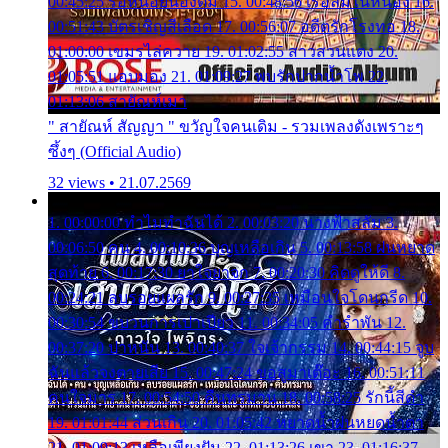
00:45:25 รอหน่อยน้องติ๋ม 15. 00:48:56 เรือล่มในหนอง 16.
00:51:43 บัตรเชิญสีเลือด 17. 00:56:07 อดีตรักโรงทอ 18.
01:00:00 เขมรไล่ควาย 19. 01:02:55 สาวสวนแตง 20.
01:05:51 แอบมอง 21. 01:09:27 พบรักปากน้ำโพ 22.
01:13:06 สายัณห์เมา
" สายัณห์ สัญญา " ขวัญใจคนเดิม - รวมเพลงดังเพราะๆ
ซึ้งๆ (Official Audio)
32 views • 21.07.2569
1. 00:00:00 ทำไมทำฉันได้ 2. 00:03:20 นางฟ้าสลัม 3.
00:06:50 คน 4. 00:10:36 บุญเหลือเกิน 5. 00:13:58 ฝนหยาด
สุดท้าย 6. 00:17:30 ยาใจยาจก 7. 00:20:30 คิดดูให้ดี 8.
00:24:21 ลบรอยแผลรัก 9. 00:27:35 เหมือนใจโดนกรีด 10.
00:30:54 ขบวนการเปาเปียว 11. 00:34:05 คำรำพัน 12.
00:37:20 ปาหนัน 13. 00:40:37 ใจเจ้ากรรม 14. 00:44:15 จูบ
ฉันแล้วจงตายเสีย 15. 00:47:24 ขอสูมาเต๊อะ 16. 00:51:11
คนใจมาร 17. 00:54:50 คืนทรมาน 18. 00:58:25 รักนี้สีดำ
19. 01:01:44 ส่วนเกิน 20. 01:05:42 หยาดน้ำฝนหยดน้ำตา
21. 01:09:13 เหลือเพียงฝัน 22. 01:13:26 เขา 23. 01:16:37