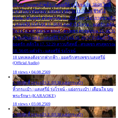
24:27 สามเณรกำพร้า - แสงสุรีย์ รุ่งโรจน์ 10. 28:08 ไม่มี
เวลาไปหาเมียน้อย - ยอดรัก สลักใจ 11. 31:29 ชีวิตไอ้
ธรรม - ศรเพชร ศรสุพรรณ 12. 35:26 ทหารอากาศขาดรัก
- แสงสุรีย์ รุ่งโรจน์ 13. 39:01 คนหัวใจโทรม - ยอดรัก สลัก
ใจ 14. 42:49 ไอ้หวังตายแน่ - ศรเพชร ศรสุพรรณ 15. 46:35
ธาตุแท้ของเธอ - แสงสุรีย์ รุ่งโรจน์ 16. 49:57 กำนันกำใน -
ยอดรัก สลักใจ 17. 52:29 สาวบริสุทธิ์ - ศรเพชร ศรสุพรรณ
18. 56:05 แต๋วจ๋า - แสงสุรีย์ รุ่งโรจน์
18 บทเพลงดังจากฟากฟ้า - ยอดรัก/ศรเพชร/แสงสุรีย์
(Official Audio)
18 views • 04.08.2569
1. 00:00 หิ้วกระเป๋า 2. 03:30 แย่งกระเป๋า
หิ้วกระเป๋า | แสงสุรีย์ รุ่งโรจน์ - แย่งกระเป๋า | เตือนใจ บุญ
พระรักษา (KARAOKE)
18 views • 03.08.2569
1. 00:00 หิ้วกระเป๋า 2. 03:30 แย่งกระเป๋า