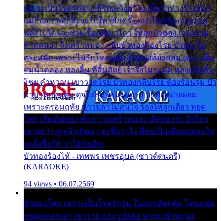
เพราะเป็นโรครักจาง ชีวิตเคว้งคว้าง เมื่อรักห่างร้างไกล
แม่ก็บอก พ่อก็สั่งจะรักใครสักครั้ง อย่าไปหวังความรวย
พลั้งไปใครจะช่วย ซื้อเปลมาไกว ให้ลูกบัวทอง เวรกรรม
ตามสนอง จึงเศร้าหมอง กลีบบัวทองต้องโรย บัวทองไม่
ตระหนัก เพราะไม่รักโคลนตม บัวทองท้องกลม เพราะลืม
ตมน้ำคลอง หลงลิ้น ที่สิ้นสัตย์ เจ้าจึงไม่ระมัด หลงกลิ่นลิ้น
โชย คำหวาน เขาวาดโรย บัวทองกลีบโรย ต้องร้อนรุม บัว
มาบานก่อนตูม ดุจไฟสุมร้อนรุมอุรา บัวทองผ่ายผอม
เพราะตรอมฤทัย ข้าวปลาไม่สนใจ ร้องไห้ลูกเดียว หยุด
โศก เสียเถิดทอง พักความเศร้าหมอง เถิดทองจ๋า ถึงใคร
เขาจะว่า ลูกเจ้าเกิดมา จะชื่อว่าไง พี่ขอเป็นเพื่อนปลอบใจ
จะตั้งชื่อให้ ว่าไอ้บังเอิญ
บัวทองร้องไห้ - เทพพร เพชรอุบล (ซาวด์ดนตรี)
(KARAOKE)
94 views • 06.07.2569
บัวทองโศก เพราะเป็นโรครักรุม ในอกกลัดกลุ้ม โดนแฟน
หนุ่มหลอกเอา เขารวย และรูปหล่อ มาพะเน้าพะนอ