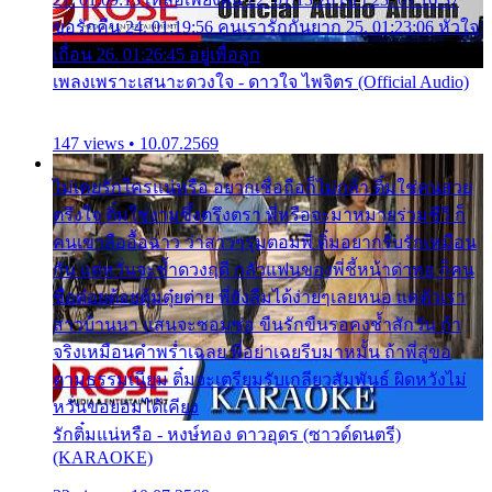
ขอรักคืน 24. 01:19:56 คนเรารักกันยาก 25. 01:23:06 หัวใจ
เถื่อน 26. 01:26:45 อยู่เพื่อลูก
เพลงเพราะเสนาะดวงใจ - ดาวใจ ไพจิตร (Official Audio)
147 views • 10.07.2569
ไม่เคยรักใครแน่หรือ อยากเชื่อถือก็ไม่กล้า ติ๋มใช่คนสวย
ตรึงใจ ติ๋มใช่งามซึ้งตรึงตรา พี่หรือจะมาหมายร่วมชีวี ก็
คนเขาลืออื้อฉาว ว่าสาวๆรุมตอมพี่ ติ๋มอยากรับรักเหมือน
กัน แต่หวั่นจะช้ำดวงฤดี กลัวแฟนของพี่ชี้หน้าด่าทอ ก็คน
ชื่อต๋อยต้อยตุ้มตุ๋ยต่าย พี่ยังลืมได้ง่ายๆเลยหนอ แค่ตัวเรา
สาวบ้านนา แสนจะซอมซ่อ ขืนรักขืนรอคงช้ำสักวัน ถ้า
จริงเหมือนคำพร่ำเฉลย พี่อย่าเฉยรีบมาหมั้น ถ้าพี่สู่ขอ
ตามธรรมเนียม ติ๋มจะเตรียมรับเกลียวสัมพันธ์ ผิดหวังไม่
หวั่นขอยอมได้เคียง
รักติ๋มแน่หรือ - หงษ์ทอง ดาวอุดร (ซาวด์ดนตรี)
(KARAOKE)