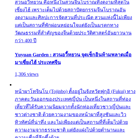
สวนอวี้หยวน คือหนึ่งในสวนจีนโบราณที่งดงามที่สุดใน
เซี่ยงไฮ้ เพราะเต็มไปด้วยสถาปัตยกรรมจีนโบราณอัน
งดงามและศิลปะการจัดสวนที่ประณีต สวนแห่งนี้ไม่เพียง
แต่เป็นสถานที่พักผ่อนหย่อนใจแต่ยังเป็นมรดกทาง
วัฒนธรรมที่สำคัญของจีนด้วยประวัติศาสตร์อันยาวนาน
กว่า 400 ปี
Yuyuan Garden : สวนอวี้หยวน จุดเช็กอินห้ามพลาดเมื่อ
มาเซี่ยงไฮ้ ประเทศจีน
1,306 views
หน้าผาโทจินโบ (Tojinbo) ตั้งอยู่ในจังหวัดฟุกุอิ (Fukui) ทาง
ภาคตะวันออกของประเทศญี่ปุ่น เป็นหนึ่งในสถานที่ท่อง
เที่ยวที่ได้รับความนิยมจากทั้งนักท่องเที่ยวชาวญี่ปุ่นและ
ชาวต่างชาติ ด้วยความงามของหน้าผาที่สูงชันและวิว
ทิวทัศน์ที่น่าทึ่ง และไม่เพียงแต่เป็นสถานที่ที่เต็มไปด้วย
ความงามจากธรรมชาติ แต่ยังแฝงไปด้วยตำนานและ
ความเชื่อที่ลึกซึ้งด้วย