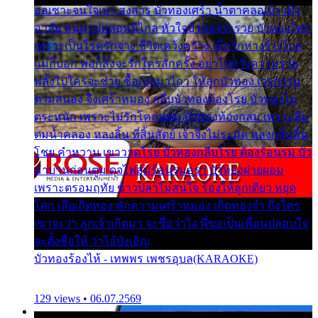
ออเซาะจนใจเบา สงสาร บัวทองเศร้า น้ำตาคลอเบ้า เฝ้า
อาลัย หนุ่มรูปหล่อหนีไกล หัวใจบัวทองระรวย บัวทองโศก
เพราะเป็นโรครักจาง ชีวิตเคว้งคว้าง เมื่อรักห่างร้างไกล
แม่ก็บอก พ่อก็สั่งจะรักใครสักครั้ง อย่าไปหวังความรวย
พลั้งไปใครจะช่วย ซื้อเปลมาไกว ให้ลูกบัวทอง เวรกรรม
ตามสนอง จึงเศร้าหมอง กลีบบัวทองต้องโรย บัวทองไม่
ตระหนัก เพราะไม่รักโคลนตม บัวทองท้องกลม เพราะลืม
ตมน้ำคลอง หลงลิ้น ที่สิ้นสัตย์ เจ้าจึงไม่ระมัด หลงกลิ่นลิ้น
โชย คำหวาน เขาวาดโรย บัวทองกลีบโรย ต้องร้อนรุม บัว
มาบานก่อนตูม ดุจไฟสุมร้อนรุมอุรา บัวทองผ่ายผอม
เพราะตรอมฤทัย ข้าวปลาไม่สนใจ ร้องไห้ลูกเดียว หยุด
โศก เสียเถิดทอง พักความเศร้าหมอง เถิดทองจ๋า ถึงใคร
เขาจะว่า ลูกเจ้าเกิดมา จะชื่อว่าไง พี่ขอเป็นเพื่อนปลอบใจ
จะตั้งชื่อให้ ว่าไอ้บังเอิญ
บัวทองร้องไห้ - เทพพร เพชรอุบล(KARAOKE)
129 views • 06.07.2569