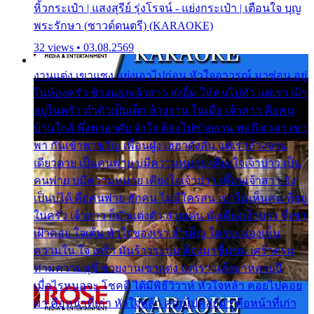
หิ้วกระเป๋า | แสงสุรีย์ รุ่งโรจน์ - แย่งกระเป๋า | เตือนใจ บุญ
พระรักษา (ซาวด์ดนตรี) (KARAOKE)
32 views • 03.08.2569
งานแต่ง เขาแซง แย่งเอาไปก่อน หัวใจอาวรณ์ มาซ่อน อยู่
ในห้องครัว ข้างนอกเจ้าสาว ส่งยิ้ม ให้คนไปทั่ว แต่เรา เฝ้า
อยู่ในครัว ทำตัวเป็นเด็ก ล้างจาน ในเมื่อ เจ้าสาว คือคน
บ้านใกล้ พึ่งพาอาศัย จำใจ ต้องไปช่วยงาน พอถึงเวลา เขา
พา กันเข้าพาขวัญ เพื่อนฝูง เฮฮาดังลั่น แต่เราล้างจาน
เดียวดาย เป็นคนพ่าย บ่มีความหมาย เคียงใจเจ้าบ่าว เป็น
คนพ่าย บ่มีความหมาย เคียงใจเจ้าบ่าว เพื่อนเจ้าสาว ยัง
เป็นบ่ได้ คือคนพ่าย ฮักคน ไม่มีใครสน เขาไม่เห็นคน ที่อยู่
ในครัว เจ้าสาว ก็มัวแต่งตัว สวยเด่น นั่งเคียงเจ้าบ่าว ที่เขา
เฝ้าคอย ใจเต้น หัวใจของเรา ลำเค็ญ ใครจะมองเห็น
ความใน ใจ เศร้า มันร้าวระบม ต้องมาขื่นขม เศร้าตรม
ท่ามความสุขี ช่วยงานเขาแต่ง แต่เรา แล้งมาหลายปี
เมื่อไรหนอจะ โชคดี ได้มีพิธีวิวาห์ หัวใจหล้า คอยไปคอย
มา คือหน้าที่เก่า หัวใจหล้า คอยไปคอยมา คือหน้าที่เก่า