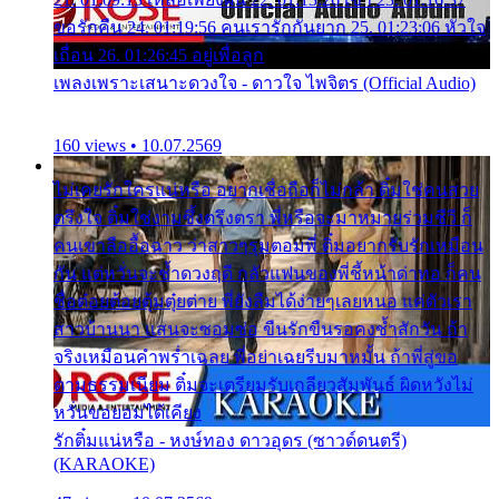
ขอรักคืน 24. 01:19:56 คนเรารักกันยาก 25. 01:23:06 หัวใจ
เถื่อน 26. 01:26:45 อยู่เพื่อลูก
เพลงเพราะเสนาะดวงใจ - ดาวใจ ไพจิตร (Official Audio)
160 views • 10.07.2569
ไม่เคยรักใครแน่หรือ อยากเชื่อถือก็ไม่กล้า ติ๋มใช่คนสวย
ตรึงใจ ติ๋มใช่งามซึ้งตรึงตรา พี่หรือจะมาหมายร่วมชีวี ก็
คนเขาลืออื้อฉาว ว่าสาวๆรุมตอมพี่ ติ๋มอยากรับรักเหมือน
กัน แต่หวั่นจะช้ำดวงฤดี กลัวแฟนของพี่ชี้หน้าด่าทอ ก็คน
ชื่อต๋อยต้อยตุ้มตุ๋ยต่าย พี่ยังลืมได้ง่ายๆเลยหนอ แค่ตัวเรา
สาวบ้านนา แสนจะซอมซ่อ ขืนรักขืนรอคงช้ำสักวัน ถ้า
จริงเหมือนคำพร่ำเฉลย พี่อย่าเฉยรีบมาหมั้น ถ้าพี่สู่ขอ
ตามธรรมเนียม ติ๋มจะเตรียมรับเกลียวสัมพันธ์ ผิดหวังไม่
หวั่นขอยอมได้เคียง
รักติ๋มแน่หรือ - หงษ์ทอง ดาวอุดร (ซาวด์ดนตรี)
(KARAOKE)