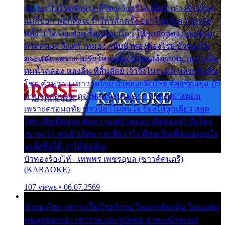
เพราะเป็นโรครักจาง ชีวิตเคว้งคว้าง เมื่อรักห่างร้างไกล
แม่ก็บอก พ่อก็สั่งจะรักใครสักครั้ง อย่าไปหวังความรวย
พลั้งไปใครจะช่วย ซื้อเปลมาไกว ให้ลูกบัวทอง เวรกรรม
ตามสนอง จึงเศร้าหมอง กลีบบัวทองต้องโรย บัวทองไม่
ตระหนัก เพราะไม่รักโคลนตม บัวทองท้องกลม เพราะลืม
ตมน้ำคลอง หลงลิ้น ที่สิ้นสัตย์ เจ้าจึงไม่ระมัด หลงกลิ่นลิ้น
โชย คำหวาน เขาวาดโรย บัวทองกลีบโรย ต้องร้อนรุม บัว
มาบานก่อนตูม ดุจไฟสุมร้อนรุมอุรา บัวทองผ่ายผอม
เพราะตรอมฤทัย ข้าวปลาไม่สนใจ ร้องไห้ลูกเดียว หยุด
โศก เสียเถิดทอง พักความเศร้าหมอง เถิดทองจ๋า ถึงใคร
เขาจะว่า ลูกเจ้าเกิดมา จะชื่อว่าไง พี่ขอเป็นเพื่อนปลอบใจ
จะตั้งชื่อให้ ว่าไอ้บังเอิญ
บัวทองร้องไห้ - เทพพร เพชรอุบล (ซาวด์ดนตรี)
(KARAOKE)
107 views • 06.07.2569
บัวทองโศก เพราะเป็นโรครักรุม ในอกกลัดกลุ้ม โดนแฟน
หนุ่มหลอกเอา เขารวย และรูปหล่อ มาพะเน้าพะนอ