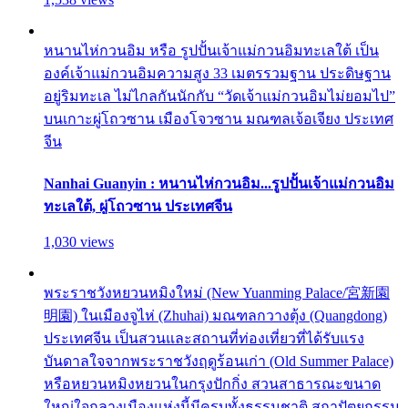
หนานไห่กวนอิม หรือ รูปปั้นเจ้าแม่กวนอิมทะเลใต้ เป็น
องค์เจ้าแม่กวนอิมความสูง 33 เมตรรวมฐาน ประดิษฐาน
อยู่ริมทะเล ไม่ไกลกันนักกับ “วัดเจ้าแม่กวนอิมไม่ยอมไป”
บนเกาะผู่โถวซาน เมืองโจวซาน มณฑลเจ้อเจียง ประเทศ
จีน
Nanhai Guanyin : หนานไห่กวนอิม...รูปปั้นเจ้าแม่กวนอิม
ทะเลใต้, ผู่โถวซาน ประเทศจีน
1,030 views
พระราชวังหยวนหมิงใหม่ (New Yuanming Palace/宮新園
明園) ในเมืองจูไห่ (Zhuhai) มณฑลกวางตุ้ง (Quangdong)
ประเทศจีน เป็นสวนและสถานที่ท่องเที่ยวที่ได้รับแรง
บันดาลใจจากพระราชวังฤดูร้อนเก่า (Old Summer Palace)
หรือหยวนหมิงหยวนในกรุงปักกิ่ง สวนสาธารณะขนาด
ใหญ่ใจกลางเมืองแห่งนี้มีครบทั้งธรรมชาติ สถาปัตยกรรม