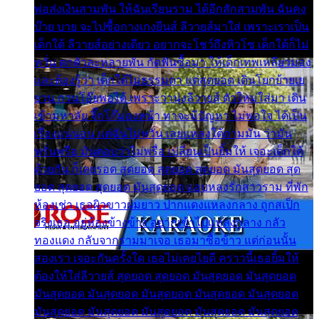
พ่อส่งเงินสามพัน ให้ฉันเรียนราม ได้อีกสักสามพัน ฉันคง
บ๊าย บาย จะไปซื้อกางเกงยีนส์ ลีวายส์มาใส่ เพราะเราเป็น
เด็กใต้ ลีวายส์อย่างเดียว อยากจะโชว์ถึงหิวโซ เด็กใต้ก็ไม่
หวั่น ตกตัวละหลายพัน กัดฟันซื้อมา ให้เด็กเทพเหลียวมอง
และต้องรู้ว่า เด็กใต้ไม่ธรรมดา แต่สุดยอด เดินโยกย้ายเย
ยวน กวนโอ๊ยพอได้ เพราะว่านุ่งลีวายส์ ตัวใหม่ใส่มา เดิน
เข้ามหาลัย จิ๊กโก๊มองหน้า ท่าจะมีปัญหา ไม่พอใจ ได้เป็น
เรื่องแน่นอน แต่ฉันไม่หวั่น เลยแหลงใต้ถามมัน ว่ามัน
พรั่นพรือ มันตอบว่าไม่พรื่อ เปลี่ยนเป็นยิ้มให้ เจอะเด็กใต้
ด้วยกัน ก็เลยรอด สุดยอด สุดยอด สุดยอด มันสุดยอด สุด
ยอด สุดยอด สุดยอด มันสุดยอด แอบหลงรักสาวราม ที่พัก
ห้องเช่า เธอผิวขาวผมยาว ปากแดงแหลงกลาง ถูกสเป็ก
จริงเธอ อยู่ห้องข้างข้าง อยากเข้าไปแหลงกลาง กลัว
ทองแดง กลับจากรามมาเจอ เธอมาซื้อข้าว แต่ก่อนนั้น
สองเรา เจอะกันครั้งใด เธอไม่เคยไยดี คราวนี้เธอยิ้มให้
ต้องให้ใส่ลีวายส์ สุดยอด สุดยอด มันสุดยอด มันสุดยอด
มันสุดยอด มันสุดยอด มันสุดยอด มันสุดยอด มันสุดยอด
มันสุดยอด มันสุดยอด มันสุดยอด มันสุดยอด มันสุดยอด