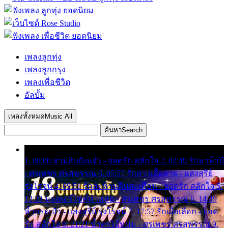
เพลงลูกทุ่ง
เพลงลูกกรุง
เพลงเพื่อชีวิต
อัลบั้ม
เพลงทั้งหมด
Music All
ค้นหา
Search
1. 00:00 สามสิบยังแจ๋ว - ยอดรัก สลักใจ 2. 02:49 รักมาห้าปี
- ศรเพชร ศรสุพรรณ 3. 05:57 รักสาวเสื้อลาย - แสงสุรีย์
รุ่งโรจน์ 4. 09:51 รักสะท้านดินสะเทือน - ยอดรัก สลักใจ 5.
12:23 มอเตอร์ไซค์ทำหล่น - ศรเพชร ศรสุพรรณ 6. 14:49
หิ้วกระเป๋า - แสงสุรีย์ รุ่งโรจน์ 7. 17:57 รักเผื่อเลือก - ยอด
รัก สลักใจ 8. 21:21 น้ำตาไอ้หนุ่ม - ศรเพชร ศรสุพรรณ 9.