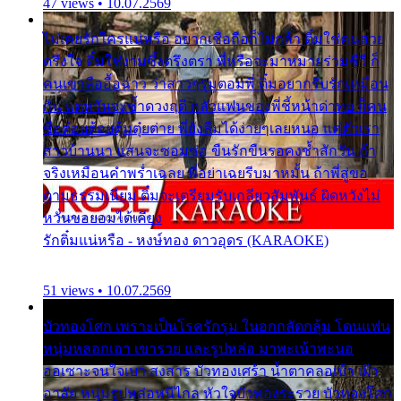
47 views • 10.07.2569
ไม่เคยรักใครแน่หรือ อยากเชื่อถือก็ไม่กล้า ติ๋มใช่คนสวย
ตรึงใจ ติ๋มใช่งามซึ้งตรึงตรา พี่หรือจะมาหมายร่วมชีวี ก็
คนเขาลืออื้อฉาว ว่าสาวๆรุมตอมพี่ ติ๋มอยากรับรักเหมือน
กัน แต่หวั่นจะช้ำดวงฤดี กลัวแฟนของพี่ชี้หน้าด่าทอ ก็คน
ชื่อต๋อยต้อยตุ้มตุ๋ยต่าย พี่ยังลืมได้ง่ายๆเลยหนอ แค่ตัวเรา
สาวบ้านนา แสนจะซอมซ่อ ขืนรักขืนรอคงช้ำสักวัน ถ้า
จริงเหมือนคำพร่ำเฉลย พี่อย่าเฉยรีบมาหมั้น ถ้าพี่สู่ขอ
ตามธรรมเนียม ติ๋มจะเตรียมรับเกลียวสัมพันธ์ ผิดหวังไม่
หวั่นขอยอมได้เคียง
รักติ๋มแน่หรือ - หงษ์ทอง ดาวอุดร (KARAOKE)
51 views • 10.07.2569
บัวทองโศก เพราะเป็นโรครักรุม ในอกกลัดกลุ้ม โดนแฟน
หนุ่มหลอกเอา เขารวย และรูปหล่อ มาพะเน้าพะนอ
ออเซาะจนใจเบา สงสาร บัวทองเศร้า น้ำตาคลอเบ้า เฝ้า
อาลัย หนุ่มรูปหล่อหนีไกล หัวใจบัวทองระรวย บัวทองโศก