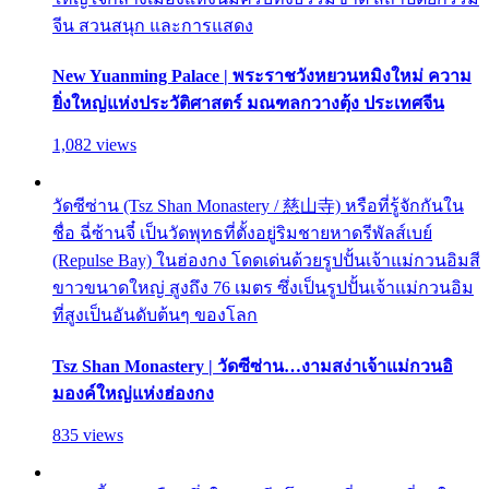
จีน สวนสนุก และการแสดง
New Yuanming Palace | พระราชวังหยวนหมิงใหม่ ความ
ยิ่งใหญ่แห่งประวัติศาสตร์ มณฑลกวางตุ้ง ประเทศจีน
1,082 views
วัดซีซ่าน (Tsz Shan Monastery / 慈山寺) หรือที่รู้จักกันใน
ชื่อ ฉี่ซ้านจี๋ เป็นวัดพุทธที่ตั้งอยู่ริมชายหาดรีพัลส์เบย์
(Repulse Bay) ในฮ่องกง โดดเด่นด้วยรูปปั้นเจ้าแม่กวนอิมสี
ขาวขนาดใหญ่ สูงถึง 76 เมตร ซึ่งเป็นรูปปั้นเจ้าแม่กวนอิม
ที่สูงเป็นอันดับต้นๆ ของโลก
Tsz Shan Monastery | วัดซีซ่าน…งามสง่าเจ้าแม่กวนอิ
มองค์ใหญ่แห่งฮ่องกง
835 views