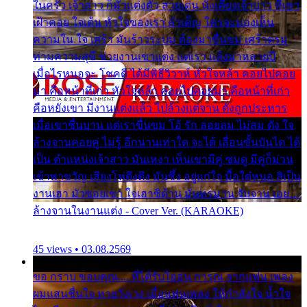
ในครัว เจ้าสาว ก็มัวแต่งตัว สวยเด่น นั่งเคียงเจ้าบ่าว ที่เขา
เฝ้าคอย ใจเต้น หัวใจของเรา ลำเค็ญ ใครจะมองเห็น
ความใน ใจ เศร้า มันร้าวระบม ต้องมาขื่นขม เศร้าตรม
ท่ามความสุขี ช่วยงานเขาแต่ง แต่เรา แล้งมาหลายปี
เมื่อไรหนอจะ โชคดี ได้มีพิธีวิวาห์ หัวใจหล้า คอยไปคอย
มา คือหน้าที่เก่า หัวใจหล้า คอยไปคอยมา คือหน้าที่เก่า
คือหยังเขา มีงานแต่งแล้ว ไปล้างแต่จาน ดั่งถูกประหาร
เมื่อเขาชื่นบาน แต่เราขื่นขม โอ้ รัก ลอยลม ไม่สม ดัง ใจ
ล้างจานคอยคู่ ไม่รู้ อีกนานเท่าใด จะได้ เลื่อนขั้นบันได ได้
เป็น ตำแหน่งเจ้าสาว มันเหงา เห็นเขามีคู่ ซมดู มีคู่ก็ม่วน
เข้าพาขวัญ เสียงโห่ตึงตึง มันซึ้ง อยู่แก่ใจ มื้อใด๋หนอ สิเป็น
งานเฮา มัวซอยเขา ใจเฮาซิด้าน มันทรมาน จับจาน เอย…
ล้างจานในงานแต่ง - Cover Ver. (KARAOKE)
45 views • 03.08.2569
ขอ กราบ ขอบคุณ.... ที่ได้รับไออุ่น การุณ จากแฟน เพลง
ผมแสนชื่นใจ หายวังเวง เมื่อแฟนเพลง ให้กำลังใจ น้ำใจ