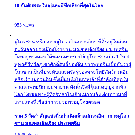
10 อันดับพระใหญ่และมีชื่อเสียงที่สุดในโลก
953 views
ผู่โถวซาน หรือ เกาะผู่โถว เป็นเกาะเล็กๆ ที่ตั้งอยู่ในส่วน
ตะวันออกของเมืองโจวซาน มณฑลเจ้อเจียง ประเทศจีน
โดยอยู่ทางตอนใต้ของนครเซี่ยงไฮ้ ผู่โถวซานเป็น 1 ใน 4
พุทธคีรีหรือภูเขาศักดิ์สิทธิ์ของจีน ชาวพุทธจีนเชื่อกันว่าผู่
โถวซานเป็นที่ประทับและตรัสรู้ของพระโพธิสัตว์กวนอิม
หรือเจ้าแม่กวนอิม ซึ่งเป็นหนึ่งในเทพเจ้าที่สำคัญที่สุดใน
ศาสนาพุทธนิกายมหายาน ดังนั้นจึงมีผู้แสวงบุญจากทั่ว
โลก โดยเฉพาะผู้ที่ศรัทธาในเจ้าแม่กวนอิมเดินทางมาที่
เกาะแห่งนี้เพื่อสักการะขอพรอยู่โดยตลอด
รวม 5 วัดสำคัญแห่งถิ่นกำเนิดเจ้าแม่กวนอิม | เกาะผู่โถว
ซาน มณฑลเจ้อเจียง ประเทศจีน
1,538 views