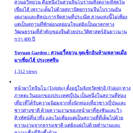
สวนอวี้หยวน คือหนึ่งในสวนจีนโบราณที่งดงามที่สุดใน
เซี่ยงไฮ้ เพราะเต็มไปด้วยสถาปัตยกรรมจีนโบราณอัน
งดงามและศิลปะการจัดสวนที่ประณีต สวนแห่งนี้ไม่เพียง
แต่เป็นสถานที่พักผ่อนหย่อนใจแต่ยังเป็นมรดกทาง
วัฒนธรรมที่สำคัญของจีนด้วยประวัติศาสตร์อันยาวนาน
กว่า 400 ปี
Yuyuan Garden : สวนอวี้หยวน จุดเช็กอินห้ามพลาดเมื่อ
มาเซี่ยงไฮ้ ประเทศจีน
1,312 views
หน้าผาโทจินโบ (Tojinbo) ตั้งอยู่ในจังหวัดฟุกุอิ (Fukui) ทาง
ภาคตะวันออกของประเทศญี่ปุ่น เป็นหนึ่งในสถานที่ท่อง
เที่ยวที่ได้รับความนิยมจากทั้งนักท่องเที่ยวชาวญี่ปุ่นและ
ชาวต่างชาติ ด้วยความงามของหน้าผาที่สูงชันและวิว
ทิวทัศน์ที่น่าทึ่ง และไม่เพียงแต่เป็นสถานที่ที่เต็มไปด้วย
ความงามจากธรรมชาติ แต่ยังแฝงไปด้วยตำนานและ
ความเชื่อที่ลึกซึ้งด้วย