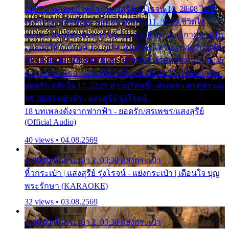
24:27 สามเณรกำพร้า - แสงสุรีย์ รุ่งโรจน์ 10. 28:08 ไม่มี
เวลาไปหาเมียน้อย - ยอดรัก สลักใจ 11. 31:29 ชีวิตไอ้
ธรรม - ศรเพชร ศรสุพรรณ 12. 35:26 ทหารอากาศขาดรัก
- แสงสุรีย์ รุ่งโรจน์ 13. 39:01 คนหัวใจโทรม - ยอดรัก สลัก
ใจ 14. 42:49 ไอ้หวังตายแน่ - ศรเพชร ศรสุพรรณ 15. 46:35
ธาตุแท้ของเธอ - แสงสุรีย์ รุ่งโรจน์ 16. 49:57 กำนันกำใน -
ยอดรัก สลักใจ 17. 52:29 สาวบริสุทธิ์ - ศรเพชร ศรสุพรรณ
18. 56:05 แต๋วจ๋า - แสงสุรีย์ รุ่งโรจน์
18 บทเพลงดังจากฟากฟ้า - ยอดรัก/ศรเพชร/แสงสุรีย์
(Official Audio)
40 views • 04.08.2569
1. 00:00 หิ้วกระเป๋า 2. 03:30 แย่งกระเป๋า
หิ้วกระเป๋า | แสงสุรีย์ รุ่งโรจน์ - แย่งกระเป๋า | เตือนใจ บุญ
พระรักษา (KARAOKE)
32 views • 03.08.2569
1. 00:00 หิ้วกระเป๋า 2. 03:30 แย่งกระเป๋า