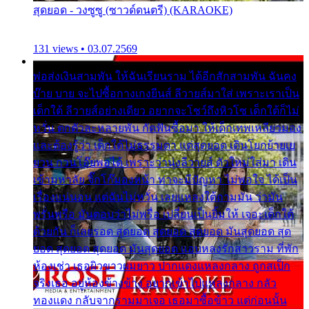
สุดยอด - วงซูซู (ซาวด์ดนตรี) (KARAOKE)
131 views • 03.07.2569
พ่อส่งเงินสามพัน ให้ฉันเรียนราม ได้อีกสักสามพัน ฉันคง
บ๊าย บาย จะไปซื้อกางเกงยีนส์ ลีวายส์มาใส่ เพราะเราเป็น
เด็กใต้ ลีวายส์อย่างเดียว อยากจะโชว์ถึงหิวโซ เด็กใต้ก็ไม่
หวั่น ตกตัวละหลายพัน กัดฟันซื้อมา ให้เด็กเทพเหลียวมอง
และต้องรู้ว่า เด็กใต้ไม่ธรรมดา แต่สุดยอด เดินโยกย้ายเย
ยวน กวนโอ๊ยพอได้ เพราะว่านุ่งลีวายส์ ตัวใหม่ใส่มา เดิน
เข้ามหาลัย จิ๊กโก๊มองหน้า ท่าจะมีปัญหา ไม่พอใจ ได้เป็น
เรื่องแน่นอน แต่ฉันไม่หวั่น เลยแหลงใต้ถามมัน ว่ามัน
พรั่นพรือ มันตอบว่าไม่พรื่อ เปลี่ยนเป็นยิ้มให้ เจอะเด็กใต้
ด้วยกัน ก็เลยรอด สุดยอด สุดยอด สุดยอด มันสุดยอด สุด
ยอด สุดยอด สุดยอด มันสุดยอด แอบหลงรักสาวราม ที่พัก
ห้องเช่า เธอผิวขาวผมยาว ปากแดงแหลงกลาง ถูกสเป็ก
จริงเธอ อยู่ห้องข้างข้าง อยากเข้าไปแหลงกลาง กลัว
ทองแดง กลับจากรามมาเจอ เธอมาซื้อข้าว แต่ก่อนนั้น