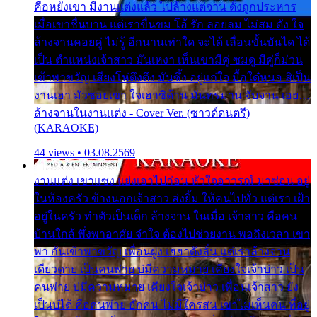
คือหยังเขา มีงานแต่งแล้ว ไปล้างแต่จาน ดั่งถูกประหาร
เมื่อเขาชื่นบาน แต่เราขื่นขม โอ้ รัก ลอยลม ไม่สม ดัง ใจ
ล้างจานคอยคู่ ไม่รู้ อีกนานเท่าใด จะได้ เลื่อนขั้นบันได ได้
เป็น ตำแหน่งเจ้าสาว มันเหงา เห็นเขามีคู่ ซมดู มีคู่ก็ม่วน
เข้าพาขวัญ เสียงโห่ตึงตึง มันซึ้ง อยู่แก่ใจ มื้อใด๋หนอ สิเป็น
งานเฮา มัวซอยเขา ใจเฮาซิด้าน มันทรมาน จับจาน เอย…
ล้างจานในงานแต่ง - Cover Ver. (ซาวด์ดนตรี)
(KARAOKE)
44 views • 03.08.2569
งานแต่ง เขาแซง แย่งเอาไปก่อน หัวใจอาวรณ์ มาซ่อน อยู่
ในห้องครัว ข้างนอกเจ้าสาว ส่งยิ้ม ให้คนไปทั่ว แต่เรา เฝ้า
อยู่ในครัว ทำตัวเป็นเด็ก ล้างจาน ในเมื่อ เจ้าสาว คือคน
บ้านใกล้ พึ่งพาอาศัย จำใจ ต้องไปช่วยงาน พอถึงเวลา เขา
พา กันเข้าพาขวัญ เพื่อนฝูง เฮฮาดังลั่น แต่เราล้างจาน
เดียวดาย เป็นคนพ่าย บ่มีความหมาย เคียงใจเจ้าบ่าว เป็น
คนพ่าย บ่มีความหมาย เคียงใจเจ้าบ่าว เพื่อนเจ้าสาว ยัง
เป็นบ่ได้ คือคนพ่าย ฮักคน ไม่มีใครสน เขาไม่เห็นคน ที่อยู่