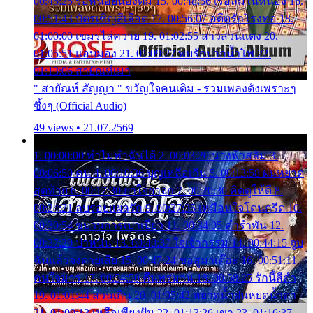
00:45:25 รอหน่อยน้องติ๋ม 15. 00:48:56 เรือล่มในหนอง 16.
00:51:43 บัตรเชิญสีเลือด 17. 00:56:07 อดีตรักโรงทอ 18.
01:00:00 เขมรไล่ควาย 19. 01:02:55 สาวสวนแตง 20.
01:05:51 แอบมอง 21. 01:09:27 พบรักปากน้ำโพ 22.
01:13:06 สายัณห์เมา
" สายัณห์ สัญญา " ขวัญใจคนเดิม - รวมเพลงดังเพราะๆ
ซึ้งๆ (Official Audio)
49 views • 21.07.2569
1. 00:00:00 ทำไมทำฉันได้ 2. 00:03:20 นางฟ้าสลัม 3.
00:06:50 คน 4. 00:10:36 บุญเหลือเกิน 5. 00:13:58 ฝนหยาด
สุดท้าย 6. 00:17:30 ยาใจยาจก 7. 00:20:30 คิดดูให้ดี 8.
00:24:21 ลบรอยแผลรัก 9. 00:27:35 เหมือนใจโดนกรีด 10.
00:30:54 ขบวนการเปาเปียว 11. 00:34:05 คำรำพัน 12.
00:37:20 ปาหนัน 13. 00:40:37 ใจเจ้ากรรม 14. 00:44:15 จูบ
ฉันแล้วจงตายเสีย 15. 00:47:24 ขอสูมาเต๊อะ 16. 00:51:11
คนใจมาร 17. 00:54:50 คืนทรมาน 18. 00:58:25 รักนี้สีดำ
19. 01:01:44 ส่วนเกิน 20. 01:05:42 หยาดน้ำฝนหยดน้ำตา
21. 01:09:13 เหลือเพียงฝัน 22. 01:13:26 เขา 23. 01:16:37