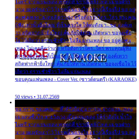
ไมตรี จากแฟนเพลง ทุกทุกที่ ปราณีหลั่งไหล ผมขอฝาก
นาม ยอดรักเอาไว้ โปรดเป็นแรงใจ อย่างนี้เรื่อยไป ขอ อยู่
คู่แฟนเพลง ไม่เคยคิดว่าเก่ง หรือดังกว่าใคร..ใคร พระคุณ
ผู้ฟัง เท่านั้นยิ่งใหญ่ ที่เป็นแรงใจ ให้ผมดังมา.. ขอ องค์เท
วา สถิตฟากฟ้ายิ่งใหญ่ คุ้มภัยให้ท่าน เถิดหนา ขอจงเชื่อ
ใจ ไว้เถิดว่า ตราบชั่วชีวา ไม่ลืมแฟนเพลง ขอ อยู่คู่แฟน
เพลง ไม่เคยคิดว่าเก่ง หรือดังกว่าใคร..ใคร พระคุณผู้ฟัง
เท่านั้นยิ่งใหญ่ ที่เป็นแรงใจ ให้ผมดังมา.. ขอ องค์เทวา
สถิตฟากฟ้ายิ่งใหญ่ คุ้มภัยให้ท่าน เถิดหนา ขอจงเชื่อใจ ไว้
เถิดว่า ตราบชั่วชีวา ไม่ลืมแฟนเพลง
ขอบคุณแฟนเพลง - Cover Ver. (ซาวด์ดนตรี) (KARAOKE)
50 views • 31.07.2569
ขอ กราบ ขอบคุณ.... ที่ได้รับไออุ่น การุณ จากแฟน เพลง
ผมแสนชื่นใจ หายวังเวง เมื่อแฟนเพลง ให้กำลังใจ น้ำใจ
ไมตรี จากแฟนเพลง ทุกทุกที่ ปราณีหลั่งไหล ผมขอฝาก
นาม ยอดรักเอาไว้ โปรดเป็นแรงใจ อย่างนี้เรื่อยไป ขอ อยู่