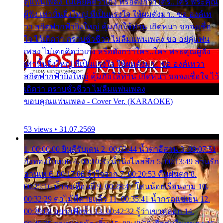
คู่แฟนเพลง ไม่เคยคิดว่าเก่ง หรือดังกว่าใคร..ใคร พระคุณ
ผู้ฟัง เท่านั้นยิ่งใหญ่ ที่เป็นแรงใจ ให้ผมดังมา.. ขอ องค์เท
วา สถิตฟากฟ้ายิ่งใหญ่ คุ้มภัยให้ท่าน เถิดหนา ขอจงเชื่อ
ใจ ไว้เถิดว่า ตราบชั่วชีวา ไม่ลืมแฟนเพลง ขอ อยู่คู่แฟน
เพลง ไม่เคยคิดว่าเก่ง หรือดังกว่าใคร..ใคร พระคุณผู้ฟัง
เท่านั้นยิ่งใหญ่ ที่เป็นแรงใจ ให้ผมดังมา.. ขอ องค์เทวา
สถิตฟากฟ้ายิ่งใหญ่ คุ้มภัยให้ท่าน เถิดหนา ขอจงเชื่อใจ ไว้
เถิดว่า ตราบชั่วชีวา ไม่ลืมแฟนเพลง
ขอบคุณแฟนเพลง - Cover Ver. (KARAOKE)
53 views • 31.07.2569
1. 00:00:00 ยินดีรับเดน 2. 00:03:44 น้ำตาอีสาน 3. 00:07:51
กิ่งทองใบหยก 4. 00:10:35 น้ำนิ่งไหลลึก 5. 00:13:49 ลานรัก
ลานเท 6. 00:17:06 จำใจจาก 7. 00:20:53 คืนฝนตก 8.
00:25:16 น้ำลงเดือนยี่ 9. 00:28:47 โสนน้อยเรือนงาม 10.
00:32:29 ตอไม้ที่ตายแล้ว 11. 00:35:41 น้ำกรดแช่เย็น 12.
00:39:08 อยากฟังซ้ำ 13. 00:42:32 รู้ว่าเขาหลอก 14.