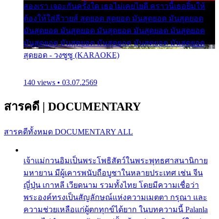
สองเรา เจอะกันครั้งใด เธอไม่เคยไยดี คราวนี้เธอยิ้มให้
ต้องให้ใส่ลีวายส์ สุดยอด สุดยอด มันสุดยอด มันสุดยอด
มันสุดยอด มันสุดยอด มันสุดยอด มันสุดยอด มันสุดยอด
มันสุดยอด มันสุดยอด มันสุดยอด มันสุดยอด มันสุดยอด
สุดยอด - วงซูซู (KARAOKE)
140 views • 03.07.2569
สารคดี
|
DOCUMENTARY
สารคดีทั้งหมด
DOCUMENTARY ALL
เจ้าแม่กวนอิมเป็นพระโพธิสัตว์ในพระพุทธศาสนานิกาย
มหายาน มีผู้เคารพนับถือบูชาในหลายประเทศ เช่น จีน
ญี่ปุ่น เกาหลี เวียดนาม รวมทั้งไทย โดยมีความเชื่อว่า
พระองค์ทรงเป็นสัญลักษณ์แห่งความเมตตา กรุณา และ
ความช่วยเหลือแก่ผู้ตกทุกข์ได้ยาก ในบทความนี้ Palanla