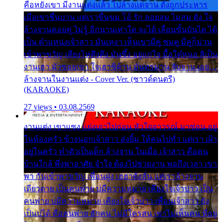
คือหยังเขา มีงานแต่งแล้ว ไปล้างแต่จาน ดั่งถูกประหาร
เมื่อเขาชื่นบาน แต่เราขื่นขม โอ้ รัก ลอยลม ไม่สม ดัง ใจ
ล้างจานคอยคู่ ไม่รู้ อีกนานเท่าใด จะได้ เลื่อนขั้นบันได ได้
เป็น ตำแหน่งเจ้าสาว มันเหงา เห็นเขามีคู่ ซมดู มีคู่ก็ม่วน
เข้าพาขวัญ เสียงโห่ตึงตึง มันซึ้ง อยู่แก่ใจ มื้อใด๋หนอ สิเป็น
งานเฮา มัวซอยเขา ใจเฮาซิด้าน มันทรมาน จับจาน เอย…
ล้างจานในงานแต่ง - Cover Ver. (ซาวด์ดนตรี)
(KARAOKE)
27 views • 03.08.2569
งานแต่ง เขาแซง แย่งเอาไปก่อน หัวใจอาวรณ์ มาซ่อน อยู่
ในห้องครัว ข้างนอกเจ้าสาว ส่งยิ้ม ให้คนไปทั่ว แต่เรา เฝ้า
อยู่ในครัว ทำตัวเป็นเด็ก ล้างจาน ในเมื่อ เจ้าสาว คือคน
บ้านใกล้ พึ่งพาอาศัย จำใจ ต้องไปช่วยงาน พอถึงเวลา เขา
พา กันเข้าพาขวัญ เพื่อนฝูง เฮฮาดังลั่น แต่เราล้างจาน
เดียวดาย เป็นคนพ่าย บ่มีความหมาย เคียงใจเจ้าบ่าว เป็น
คนพ่าย บ่มีความหมาย เคียงใจเจ้าบ่าว เพื่อนเจ้าสาว ยัง
เป็นบ่ได้ คือคนพ่าย ฮักคน ไม่มีใครสน เขาไม่เห็นคน ที่อยู่