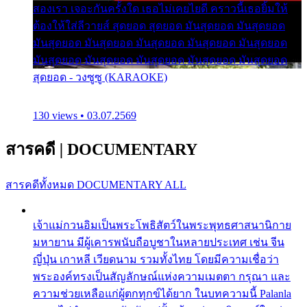
สองเรา เจอะกันครั้งใด เธอไม่เคยไยดี คราวนี้เธอยิ้มให้
ต้องให้ใส่ลีวายส์ สุดยอด สุดยอด มันสุดยอด มันสุดยอด
มันสุดยอด มันสุดยอด มันสุดยอด มันสุดยอด มันสุดยอด
มันสุดยอด มันสุดยอด มันสุดยอด มันสุดยอด มันสุดยอด
สุดยอด - วงซูซู (KARAOKE)
130 views • 03.07.2569
สารคดี
|
DOCUMENTARY
สารคดีทั้งหมด
DOCUMENTARY ALL
เจ้าแม่กวนอิมเป็นพระโพธิสัตว์ในพระพุทธศาสนานิกาย
มหายาน มีผู้เคารพนับถือบูชาในหลายประเทศ เช่น จีน
ญี่ปุ่น เกาหลี เวียดนาม รวมทั้งไทย โดยมีความเชื่อว่า
พระองค์ทรงเป็นสัญลักษณ์แห่งความเมตตา กรุณา และ
ความช่วยเหลือแก่ผู้ตกทุกข์ได้ยาก ในบทความนี้ Palanla