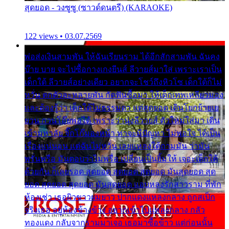
สุดยอด - วงซูซู (ซาวด์ดนตรี) (KARAOKE)
122 views • 03.07.2569
พ่อส่งเงินสามพัน ให้ฉันเรียนราม ได้อีกสักสามพัน ฉันคง
บ๊าย บาย จะไปซื้อกางเกงยีนส์ ลีวายส์มาใส่ เพราะเราเป็น
เด็กใต้ ลีวายส์อย่างเดียว อยากจะโชว์ถึงหิวโซ เด็กใต้ก็ไม่
หวั่น ตกตัวละหลายพัน กัดฟันซื้อมา ให้เด็กเทพเหลียวมอง
และต้องรู้ว่า เด็กใต้ไม่ธรรมดา แต่สุดยอด เดินโยกย้ายเย
ยวน กวนโอ๊ยพอได้ เพราะว่านุ่งลีวายส์ ตัวใหม่ใส่มา เดิน
เข้ามหาลัย จิ๊กโก๊มองหน้า ท่าจะมีปัญหา ไม่พอใจ ได้เป็น
เรื่องแน่นอน แต่ฉันไม่หวั่น เลยแหลงใต้ถามมัน ว่ามัน
พรั่นพรือ มันตอบว่าไม่พรื่อ เปลี่ยนเป็นยิ้มให้ เจอะเด็กใต้
ด้วยกัน ก็เลยรอด สุดยอด สุดยอด สุดยอด มันสุดยอด สุด
ยอด สุดยอด สุดยอด มันสุดยอด แอบหลงรักสาวราม ที่พัก
ห้องเช่า เธอผิวขาวผมยาว ปากแดงแหลงกลาง ถูกสเป็ก
จริงเธอ อยู่ห้องข้างข้าง อยากเข้าไปแหลงกลาง กลัว
ทองแดง กลับจากรามมาเจอ เธอมาซื้อข้าว แต่ก่อนนั้น