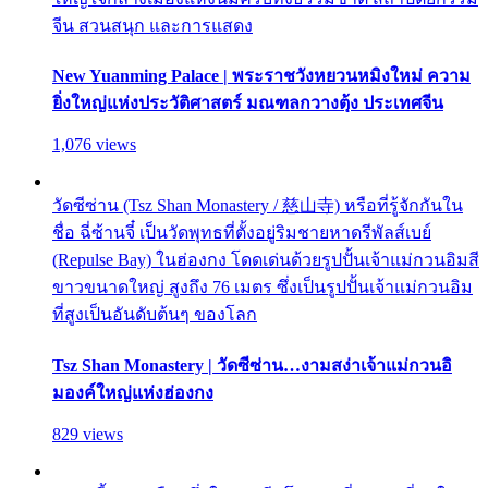
จีน สวนสนุก และการแสดง
New Yuanming Palace | พระราชวังหยวนหมิงใหม่ ความ
ยิ่งใหญ่แห่งประวัติศาสตร์ มณฑลกวางตุ้ง ประเทศจีน
1,076 views
วัดซีซ่าน (Tsz Shan Monastery / 慈山寺) หรือที่รู้จักกันใน
ชื่อ ฉี่ซ้านจี๋ เป็นวัดพุทธที่ตั้งอยู่ริมชายหาดรีพัลส์เบย์
(Repulse Bay) ในฮ่องกง โดดเด่นด้วยรูปปั้นเจ้าแม่กวนอิมสี
ขาวขนาดใหญ่ สูงถึง 76 เมตร ซึ่งเป็นรูปปั้นเจ้าแม่กวนอิม
ที่สูงเป็นอันดับต้นๆ ของโลก
Tsz Shan Monastery | วัดซีซ่าน…งามสง่าเจ้าแม่กวนอิ
มองค์ใหญ่แห่งฮ่องกง
829 views