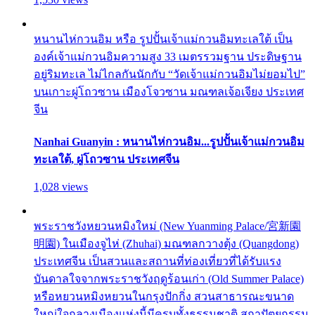
หนานไห่กวนอิม หรือ รูปปั้นเจ้าแม่กวนอิมทะเลใต้ เป็น
องค์เจ้าแม่กวนอิมความสูง 33 เมตรรวมฐาน ประดิษฐาน
อยู่ริมทะเล ไม่ไกลกันนักกับ “วัดเจ้าแม่กวนอิมไม่ยอมไป”
บนเกาะผู่โถวซาน เมืองโจวซาน มณฑลเจ้อเจียง ประเทศ
จีน
Nanhai Guanyin : หนานไห่กวนอิม...รูปปั้นเจ้าแม่กวนอิม
ทะเลใต้, ผู่โถวซาน ประเทศจีน
1,028 views
พระราชวังหยวนหมิงใหม่ (New Yuanming Palace/宮新園
明園) ในเมืองจูไห่ (Zhuhai) มณฑลกวางตุ้ง (Quangdong)
ประเทศจีน เป็นสวนและสถานที่ท่องเที่ยวที่ได้รับแรง
บันดาลใจจากพระราชวังฤดูร้อนเก่า (Old Summer Palace)
หรือหยวนหมิงหยวนในกรุงปักกิ่ง สวนสาธารณะขนาด
ใหญ่ใจกลางเมืองแห่งนี้มีครบทั้งธรรมชาติ สถาปัตยกรรม