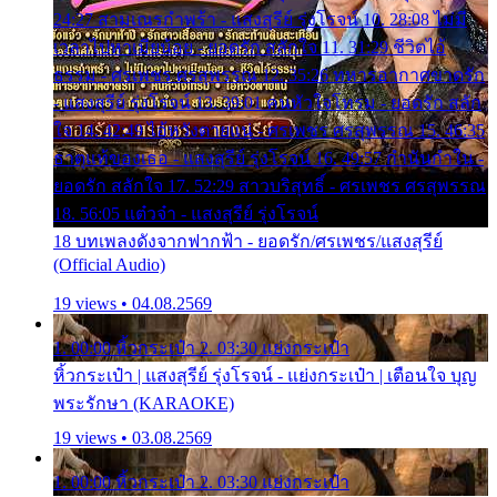
24:27 สามเณรกำพร้า - แสงสุรีย์ รุ่งโรจน์ 10. 28:08 ไม่มี
เวลาไปหาเมียน้อย - ยอดรัก สลักใจ 11. 31:29 ชีวิตไอ้
ธรรม - ศรเพชร ศรสุพรรณ 12. 35:26 ทหารอากาศขาดรัก
- แสงสุรีย์ รุ่งโรจน์ 13. 39:01 คนหัวใจโทรม - ยอดรัก สลัก
ใจ 14. 42:49 ไอ้หวังตายแน่ - ศรเพชร ศรสุพรรณ 15. 46:35
ธาตุแท้ของเธอ - แสงสุรีย์ รุ่งโรจน์ 16. 49:57 กำนันกำใน -
ยอดรัก สลักใจ 17. 52:29 สาวบริสุทธิ์ - ศรเพชร ศรสุพรรณ
18. 56:05 แต๋วจ๋า - แสงสุรีย์ รุ่งโรจน์
18 บทเพลงดังจากฟากฟ้า - ยอดรัก/ศรเพชร/แสงสุรีย์
(Official Audio)
19 views • 04.08.2569
1. 00:00 หิ้วกระเป๋า 2. 03:30 แย่งกระเป๋า
หิ้วกระเป๋า | แสงสุรีย์ รุ่งโรจน์ - แย่งกระเป๋า | เตือนใจ บุญ
พระรักษา (KARAOKE)
19 views • 03.08.2569
1. 00:00 หิ้วกระเป๋า 2. 03:30 แย่งกระเป๋า