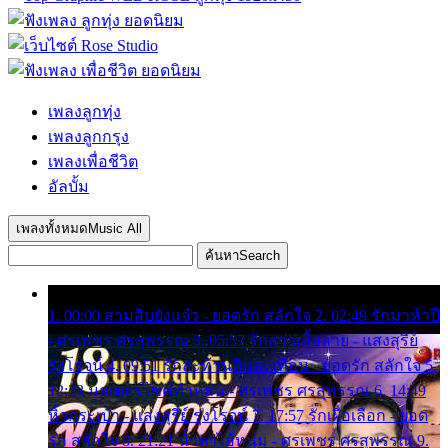
เพลงลูกทุ่ง
เพลงลูกกรุง
เพลงเพื่อชีวิต
อัลบั้ม
เพลงทั้งหมด
Music All
ค้นหา
Search
1. 00:00 สามสิบยังแจ๋ว - ยอดรัก สลักใจ 2. 02:49 รักมาห้าปี
- ศรเพชร ศรสุพรรณ 3. 05:57 รักสาวเสื้อลาย - แสงสุรีย์
รุ่งโรจน์ 4. 09:51 รักสะท้านดินสะเทือน - ยอดรัก สลักใจ 5.
12:23 มอเตอร์ไซค์ทำหล่น - ศรเพชร ศรสุพรรณ 6. 14:49
หิ้วกระเป๋า - แสงสุรีย์ รุ่งโรจน์ 7. 17:57 รักเผื่อเลือก - ยอด
รัก สลักใจ 8. 21:21 น้ำตาไอ้หนุ่ม - ศรเพชร ศรสุพรรณ 9.