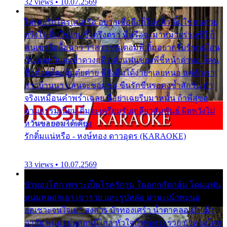
32 views • 10.07.2569
ไม่เคยรักใครแน่หรือ อยากเชื่อถือก็ไม่กล้า ติ๋มใช่คนสวย
ตรึงใจ ติ๋มใช่งามซึ้งตรึงตรา พี่หรือจะมาหมายร่วมชีวี ก็
คนเขาลืออื้อฉาว ว่าสาวๆรุมตอมพี่ ติ๋มอยากรับรักเหมือน
กัน แต่หวั่นจะช้ำดวงฤดี กลัวแฟนของพี่ชี้หน้าด่าทอ ก็คน
ชื่อต๋อยต้อยตุ้มตุ๋ยต่าย พี่ยังลืมได้ง่ายๆเลยหนอ แค่ตัวเรา
สาวบ้านนา แสนจะซอมซ่อ ขืนรักขืนรอคงช้ำสักวัน ถ้า
จริงเหมือนคำพร่ำเฉลย พี่อย่าเฉยรีบมาหมั้น ถ้าพี่สู่ขอ
ตามธรรมเนียม ติ๋มจะเตรียมรับเกลียวสัมพันธ์ ผิดหวังไม่
หวั่นขอยอมได้เคียง
รักติ๋มแน่หรือ - หงษ์ทอง ดาวอุดร (KARAOKE)
33 views • 10.07.2569
บัวทองโศก เพราะเป็นโรครักรุม ในอกกลัดกลุ้ม โดนแฟน
หนุ่มหลอกเอา เขารวย และรูปหล่อ มาพะเน้าพะนอ
ออเซาะจนใจเบา สงสาร บัวทองเศร้า น้ำตาคลอเบ้า เฝ้า
อาลัย หนุ่มรูปหล่อหนีไกล หัวใจบัวทองระรวย บัวทองโศก