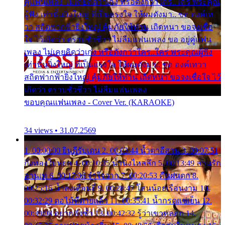
คู่แฟนเพลง ไม่เคยคิดว่าเก่ง หรือดังกว่าใคร..ใคร พระคุณ
ผู้ฟัง เท่านั้นยิ่งใหญ่ ที่เป็นแรงใจ ให้ผมดังมา.. ขอ องค์เท
วา สถิตฟากฟ้ายิ่งใหญ่ คุ้มภัยให้ท่าน เถิดหนา ขอจงเชื่อ
ใจ ไว้เถิดว่า ตราบชั่วชีวา ไม่ลืมแฟนเพลง ขอ อยู่คู่แฟน
เพลง ไม่เคยคิดว่าเก่ง หรือดังกว่าใคร..ใคร พระคุณผู้ฟัง
เท่านั้นยิ่งใหญ่ ที่เป็นแรงใจ ให้ผมดังมา.. ขอ องค์เทวา
สถิตฟากฟ้ายิ่งใหญ่ คุ้มภัยให้ท่าน เถิดหนา ขอจงเชื่อใจ ไว้
เถิดว่า ตราบชั่วชีวา ไม่ลืมแฟนเพลง
ขอบคุณแฟนเพลง - Cover Ver. (KARAOKE)
34 views • 31.07.2569
1. 00:00:00 ยินดีรับเดน 2. 00:03:44 น้ำตาอีสาน 3. 00:07:51
กิ่งทองใบหยก 4. 00:10:35 น้ำนิ่งไหลลึก 5. 00:13:49 ลานรัก
ลานเท 6. 00:17:06 จำใจจาก 7. 00:20:53 คืนฝนตก 8.
00:25:16 น้ำลงเดือนยี่ 9. 00:28:47 โสนน้อยเรือนงาม 10.
00:32:29 ตอไม้ที่ตายแล้ว 11. 00:35:41 น้ำกรดแช่เย็น 12.
00:39:08 อยากฟังซ้ำ 13. 00:42:32 รู้ว่าเขาหลอก 14.