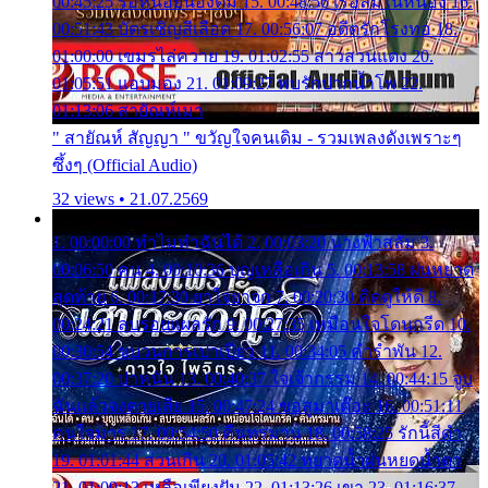
00:45:25 รอหน่อยน้องติ๋ม 15. 00:48:56 เรือล่มในหนอง 16.
00:51:43 บัตรเชิญสีเลือด 17. 00:56:07 อดีตรักโรงทอ 18.
01:00:00 เขมรไล่ควาย 19. 01:02:55 สาวสวนแตง 20.
01:05:51 แอบมอง 21. 01:09:27 พบรักปากน้ำโพ 22.
01:13:06 สายัณห์เมา
" สายัณห์ สัญญา " ขวัญใจคนเดิม - รวมเพลงดังเพราะๆ
ซึ้งๆ (Official Audio)
32 views • 21.07.2569
1. 00:00:00 ทำไมทำฉันได้ 2. 00:03:20 นางฟ้าสลัม 3.
00:06:50 คน 4. 00:10:36 บุญเหลือเกิน 5. 00:13:58 ฝนหยาด
สุดท้าย 6. 00:17:30 ยาใจยาจก 7. 00:20:30 คิดดูให้ดี 8.
00:24:21 ลบรอยแผลรัก 9. 00:27:35 เหมือนใจโดนกรีด 10.
00:30:54 ขบวนการเปาเปียว 11. 00:34:05 คำรำพัน 12.
00:37:20 ปาหนัน 13. 00:40:37 ใจเจ้ากรรม 14. 00:44:15 จูบ
ฉันแล้วจงตายเสีย 15. 00:47:24 ขอสูมาเต๊อะ 16. 00:51:11
คนใจมาร 17. 00:54:50 คืนทรมาน 18. 00:58:25 รักนี้สีดำ
19. 01:01:44 ส่วนเกิน 20. 01:05:42 หยาดน้ำฝนหยดน้ำตา
21. 01:09:13 เหลือเพียงฝัน 22. 01:13:26 เขา 23. 01:16:37