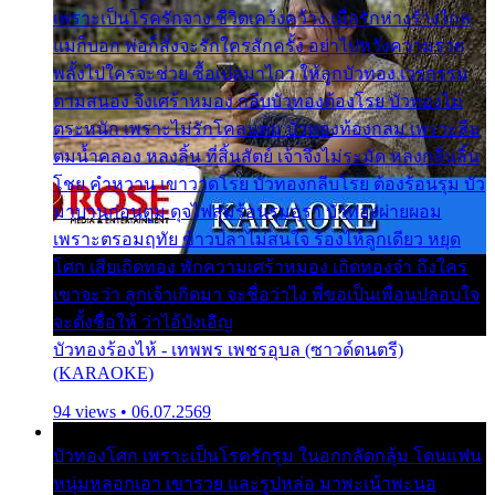
เพราะเป็นโรครักจาง ชีวิตเคว้งคว้าง เมื่อรักห่างร้างไกล
แม่ก็บอก พ่อก็สั่งจะรักใครสักครั้ง อย่าไปหวังความรวย
พลั้งไปใครจะช่วย ซื้อเปลมาไกว ให้ลูกบัวทอง เวรกรรม
ตามสนอง จึงเศร้าหมอง กลีบบัวทองต้องโรย บัวทองไม่
ตระหนัก เพราะไม่รักโคลนตม บัวทองท้องกลม เพราะลืม
ตมน้ำคลอง หลงลิ้น ที่สิ้นสัตย์ เจ้าจึงไม่ระมัด หลงกลิ่นลิ้น
โชย คำหวาน เขาวาดโรย บัวทองกลีบโรย ต้องร้อนรุม บัว
มาบานก่อนตูม ดุจไฟสุมร้อนรุมอุรา บัวทองผ่ายผอม
เพราะตรอมฤทัย ข้าวปลาไม่สนใจ ร้องไห้ลูกเดียว หยุด
โศก เสียเถิดทอง พักความเศร้าหมอง เถิดทองจ๋า ถึงใคร
เขาจะว่า ลูกเจ้าเกิดมา จะชื่อว่าไง พี่ขอเป็นเพื่อนปลอบใจ
จะตั้งชื่อให้ ว่าไอ้บังเอิญ
บัวทองร้องไห้ - เทพพร เพชรอุบล (ซาวด์ดนตรี)
(KARAOKE)
94 views • 06.07.2569
บัวทองโศก เพราะเป็นโรครักรุม ในอกกลัดกลุ้ม โดนแฟน
หนุ่มหลอกเอา เขารวย และรูปหล่อ มาพะเน้าพะนอ