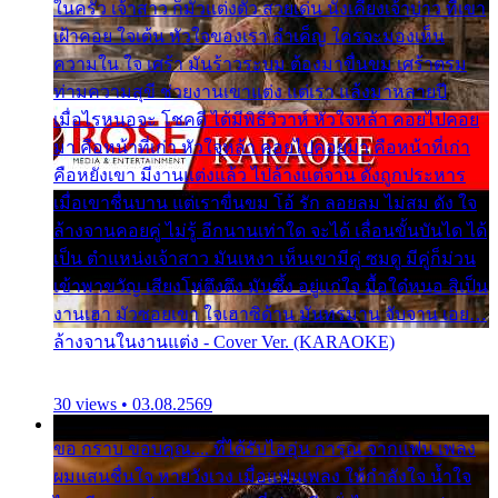
ในครัว เจ้าสาว ก็มัวแต่งตัว สวยเด่น นั่งเคียงเจ้าบ่าว ที่เขา
เฝ้าคอย ใจเต้น หัวใจของเรา ลำเค็ญ ใครจะมองเห็น
ความใน ใจ เศร้า มันร้าวระบม ต้องมาขื่นขม เศร้าตรม
ท่ามความสุขี ช่วยงานเขาแต่ง แต่เรา แล้งมาหลายปี
เมื่อไรหนอจะ โชคดี ได้มีพิธีวิวาห์ หัวใจหล้า คอยไปคอย
มา คือหน้าที่เก่า หัวใจหล้า คอยไปคอยมา คือหน้าที่เก่า
คือหยังเขา มีงานแต่งแล้ว ไปล้างแต่จาน ดั่งถูกประหาร
เมื่อเขาชื่นบาน แต่เราขื่นขม โอ้ รัก ลอยลม ไม่สม ดัง ใจ
ล้างจานคอยคู่ ไม่รู้ อีกนานเท่าใด จะได้ เลื่อนขั้นบันได ได้
เป็น ตำแหน่งเจ้าสาว มันเหงา เห็นเขามีคู่ ซมดู มีคู่ก็ม่วน
เข้าพาขวัญ เสียงโห่ตึงตึง มันซึ้ง อยู่แก่ใจ มื้อใด๋หนอ สิเป็น
งานเฮา มัวซอยเขา ใจเฮาซิด้าน มันทรมาน จับจาน เอย…
ล้างจานในงานแต่ง - Cover Ver. (KARAOKE)
30 views • 03.08.2569
ขอ กราบ ขอบคุณ.... ที่ได้รับไออุ่น การุณ จากแฟน เพลง
ผมแสนชื่นใจ หายวังเวง เมื่อแฟนเพลง ให้กำลังใจ น้ำใจ