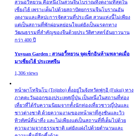
สวนอวี้หยวน คือหนึ่งในสวนจีนโบราณที่งดงามที่สุดใน
เซี่ยงไฮ้ เพราะเต็มไปด้วยสถาปัตยกรรมจีนโบราณอัน
งดงามและศิลปะการจัดสวนที่ประณีต สวนแห่งนี้ไม่เพียง
แต่เป็นสถานที่พักผ่อนหย่อนใจแต่ยังเป็นมรดกทาง
วัฒนธรรมที่สำคัญของจีนด้วยประวัติศาสตร์อันยาวนาน
กว่า 400 ปี
Yuyuan Garden : สวนอวี้หยวน จุดเช็กอินห้ามพลาดเมื่อ
มาเซี่ยงไฮ้ ประเทศจีน
1,306 views
หน้าผาโทจินโบ (Tojinbo) ตั้งอยู่ในจังหวัดฟุกุอิ (Fukui) ทาง
ภาคตะวันออกของประเทศญี่ปุ่น เป็นหนึ่งในสถานที่ท่อง
เที่ยวที่ได้รับความนิยมจากทั้งนักท่องเที่ยวชาวญี่ปุ่นและ
ชาวต่างชาติ ด้วยความงามของหน้าผาที่สูงชันและวิว
ทิวทัศน์ที่น่าทึ่ง และไม่เพียงแต่เป็นสถานที่ที่เต็มไปด้วย
ความงามจากธรรมชาติ แต่ยังแฝงไปด้วยตำนานและ
ความเชื่อที่ลึกซึ้งด้วย