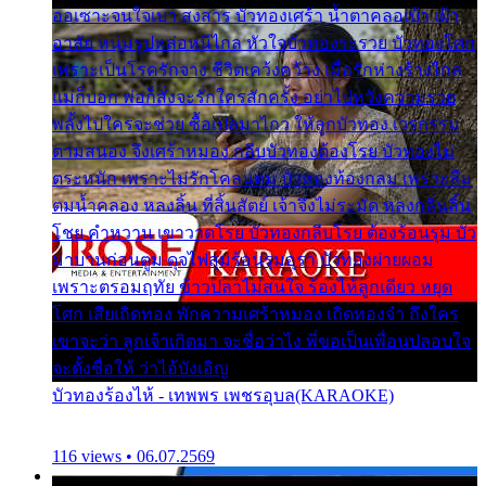
ออเซาะจนใจเบา สงสาร บัวทองเศร้า น้ำตาคลอเบ้า เฝ้า
อาลัย หนุ่มรูปหล่อหนีไกล หัวใจบัวทองระรวย บัวทองโศก
เพราะเป็นโรครักจาง ชีวิตเคว้งคว้าง เมื่อรักห่างร้างไกล
แม่ก็บอก พ่อก็สั่งจะรักใครสักครั้ง อย่าไปหวังความรวย
พลั้งไปใครจะช่วย ซื้อเปลมาไกว ให้ลูกบัวทอง เวรกรรม
ตามสนอง จึงเศร้าหมอง กลีบบัวทองต้องโรย บัวทองไม่
ตระหนัก เพราะไม่รักโคลนตม บัวทองท้องกลม เพราะลืม
ตมน้ำคลอง หลงลิ้น ที่สิ้นสัตย์ เจ้าจึงไม่ระมัด หลงกลิ่นลิ้น
โชย คำหวาน เขาวาดโรย บัวทองกลีบโรย ต้องร้อนรุม บัว
มาบานก่อนตูม ดุจไฟสุมร้อนรุมอุรา บัวทองผ่ายผอม
เพราะตรอมฤทัย ข้าวปลาไม่สนใจ ร้องไห้ลูกเดียว หยุด
โศก เสียเถิดทอง พักความเศร้าหมอง เถิดทองจ๋า ถึงใคร
เขาจะว่า ลูกเจ้าเกิดมา จะชื่อว่าไง พี่ขอเป็นเพื่อนปลอบใจ
จะตั้งชื่อให้ ว่าไอ้บังเอิญ
บัวทองร้องไห้ - เทพพร เพชรอุบล(KARAOKE)
116 views • 06.07.2569