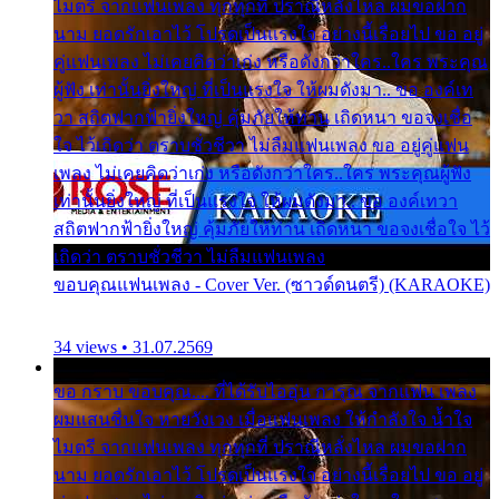
ไมตรี จากแฟนเพลง ทุกทุกที่ ปราณีหลั่งไหล ผมขอฝาก
นาม ยอดรักเอาไว้ โปรดเป็นแรงใจ อย่างนี้เรื่อยไป ขอ อยู่
คู่แฟนเพลง ไม่เคยคิดว่าเก่ง หรือดังกว่าใคร..ใคร พระคุณ
ผู้ฟัง เท่านั้นยิ่งใหญ่ ที่เป็นแรงใจ ให้ผมดังมา.. ขอ องค์เท
วา สถิตฟากฟ้ายิ่งใหญ่ คุ้มภัยให้ท่าน เถิดหนา ขอจงเชื่อ
ใจ ไว้เถิดว่า ตราบชั่วชีวา ไม่ลืมแฟนเพลง ขอ อยู่คู่แฟน
เพลง ไม่เคยคิดว่าเก่ง หรือดังกว่าใคร..ใคร พระคุณผู้ฟัง
เท่านั้นยิ่งใหญ่ ที่เป็นแรงใจ ให้ผมดังมา.. ขอ องค์เทวา
สถิตฟากฟ้ายิ่งใหญ่ คุ้มภัยให้ท่าน เถิดหนา ขอจงเชื่อใจ ไว้
เถิดว่า ตราบชั่วชีวา ไม่ลืมแฟนเพลง
ขอบคุณแฟนเพลง - Cover Ver. (ซาวด์ดนตรี) (KARAOKE)
34 views • 31.07.2569
ขอ กราบ ขอบคุณ.... ที่ได้รับไออุ่น การุณ จากแฟน เพลง
ผมแสนชื่นใจ หายวังเวง เมื่อแฟนเพลง ให้กำลังใจ น้ำใจ
ไมตรี จากแฟนเพลง ทุกทุกที่ ปราณีหลั่งไหล ผมขอฝาก
นาม ยอดรักเอาไว้ โปรดเป็นแรงใจ อย่างนี้เรื่อยไป ขอ อยู่