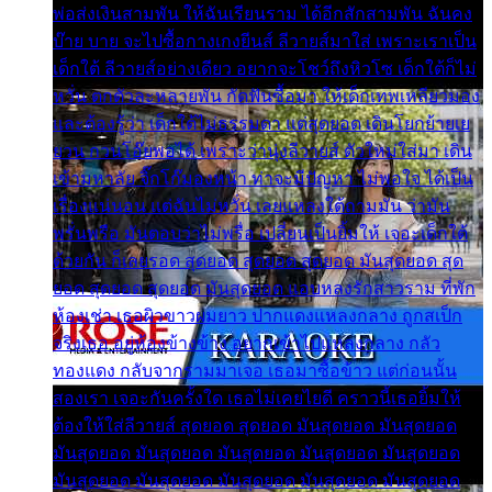
พ่อส่งเงินสามพัน ให้ฉันเรียนราม ได้อีกสักสามพัน ฉันคง
บ๊าย บาย จะไปซื้อกางเกงยีนส์ ลีวายส์มาใส่ เพราะเราเป็น
เด็กใต้ ลีวายส์อย่างเดียว อยากจะโชว์ถึงหิวโซ เด็กใต้ก็ไม่
หวั่น ตกตัวละหลายพัน กัดฟันซื้อมา ให้เด็กเทพเหลียวมอง
และต้องรู้ว่า เด็กใต้ไม่ธรรมดา แต่สุดยอด เดินโยกย้ายเย
ยวน กวนโอ๊ยพอได้ เพราะว่านุ่งลีวายส์ ตัวใหม่ใส่มา เดิน
เข้ามหาลัย จิ๊กโก๊มองหน้า ท่าจะมีปัญหา ไม่พอใจ ได้เป็น
เรื่องแน่นอน แต่ฉันไม่หวั่น เลยแหลงใต้ถามมัน ว่ามัน
พรั่นพรือ มันตอบว่าไม่พรื่อ เปลี่ยนเป็นยิ้มให้ เจอะเด็กใต้
ด้วยกัน ก็เลยรอด สุดยอด สุดยอด สุดยอด มันสุดยอด สุด
ยอด สุดยอด สุดยอด มันสุดยอด แอบหลงรักสาวราม ที่พัก
ห้องเช่า เธอผิวขาวผมยาว ปากแดงแหลงกลาง ถูกสเป็ก
จริงเธอ อยู่ห้องข้างข้าง อยากเข้าไปแหลงกลาง กลัว
ทองแดง กลับจากรามมาเจอ เธอมาซื้อข้าว แต่ก่อนนั้น
สองเรา เจอะกันครั้งใด เธอไม่เคยไยดี คราวนี้เธอยิ้มให้
ต้องให้ใส่ลีวายส์ สุดยอด สุดยอด มันสุดยอด มันสุดยอด
มันสุดยอด มันสุดยอด มันสุดยอด มันสุดยอด มันสุดยอด
มันสุดยอด มันสุดยอด มันสุดยอด มันสุดยอด มันสุดยอด