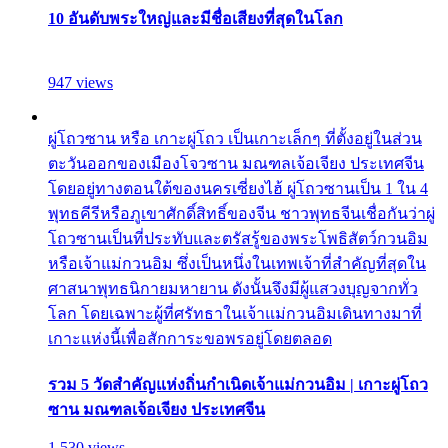
10 อันดับพระใหญ่และมีชื่อเสียงที่สุดในโลก
947 views
ผู่โถวซาน หรือ เกาะผู่โถว เป็นเกาะเล็กๆ ที่ตั้งอยู่ในส่วน
ตะวันออกของเมืองโจวซาน มณฑลเจ้อเจียง ประเทศจีน
โดยอยู่ทางตอนใต้ของนครเซี่ยงไฮ้ ผู่โถวซานเป็น 1 ใน 4
พุทธคีรีหรือภูเขาศักดิ์สิทธิ์ของจีน ชาวพุทธจีนเชื่อกันว่าผู่
โถวซานเป็นที่ประทับและตรัสรู้ของพระโพธิสัตว์กวนอิม
หรือเจ้าแม่กวนอิม ซึ่งเป็นหนึ่งในเทพเจ้าที่สำคัญที่สุดใน
ศาสนาพุทธนิกายมหายาน ดังนั้นจึงมีผู้แสวงบุญจากทั่ว
โลก โดยเฉพาะผู้ที่ศรัทธาในเจ้าแม่กวนอิมเดินทางมาที่
เกาะแห่งนี้เพื่อสักการะขอพรอยู่โดยตลอด
รวม 5 วัดสำคัญแห่งถิ่นกำเนิดเจ้าแม่กวนอิม | เกาะผู่โถว
ซาน มณฑลเจ้อเจียง ประเทศจีน
1,530 views