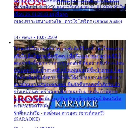
ขอรักคืน 24. 01:19:56 คนเรารักกันยาก 25. 01:23:06 หัวใจ
เถื่อน 26. 01:26:45 อยู่เพื่อลูก
เพลงเพราะเสนาะดวงใจ - ดาวใจ ไพจิตร (Official Audio)
147 views • 10.07.2569
ไม่เคยรักใครแน่หรือ อยากเชื่อถือก็ไม่กล้า ติ๋มใช่คนสวย
ตรึงใจ ติ๋มใช่งามซึ้งตรึงตรา พี่หรือจะมาหมายร่วมชีวี ก็
คนเขาลืออื้อฉาว ว่าสาวๆรุมตอมพี่ ติ๋มอยากรับรักเหมือน
กัน แต่หวั่นจะช้ำดวงฤดี กลัวแฟนของพี่ชี้หน้าด่าทอ ก็คน
ชื่อต๋อยต้อยตุ้มตุ๋ยต่าย พี่ยังลืมได้ง่ายๆเลยหนอ แค่ตัวเรา
สาวบ้านนา แสนจะซอมซ่อ ขืนรักขืนรอคงช้ำสักวัน ถ้า
จริงเหมือนคำพร่ำเฉลย พี่อย่าเฉยรีบมาหมั้น ถ้าพี่สู่ขอ
ตามธรรมเนียม ติ๋มจะเตรียมรับเกลียวสัมพันธ์ ผิดหวังไม่
หวั่นขอยอมได้เคียง
รักติ๋มแน่หรือ - หงษ์ทอง ดาวอุดร (ซาวด์ดนตรี)
(KARAOKE)