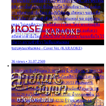
คู่แฟนเพลง ไม่เคยคิดว่าเก่ง หรือดังกว่าใคร..ใคร พระคุณ
ผู้ฟัง เท่านั้นยิ่งใหญ่ ที่เป็นแรงใจ ให้ผมดังมา.. ขอ องค์เท
วา สถิตฟากฟ้ายิ่งใหญ่ คุ้มภัยให้ท่าน เถิดหนา ขอจงเชื่อ
ใจ ไว้เถิดว่า ตราบชั่วชีวา ไม่ลืมแฟนเพลง ขอ อยู่คู่แฟน
เพลง ไม่เคยคิดว่าเก่ง หรือดังกว่าใคร..ใคร พระคุณผู้ฟัง
เท่านั้นยิ่งใหญ่ ที่เป็นแรงใจ ให้ผมดังมา.. ขอ องค์เทวา
สถิตฟากฟ้ายิ่งใหญ่ คุ้มภัยให้ท่าน เถิดหนา ขอจงเชื่อใจ ไว้
เถิดว่า ตราบชั่วชีวา ไม่ลืมแฟนเพลง
ขอบคุณแฟนเพลง - Cover Ver. (KARAOKE)
36 views • 31.07.2569
1. 00:00:00 ยินดีรับเดน 2. 00:03:44 น้ำตาอีสาน 3. 00:07:51
กิ่งทองใบหยก 4. 00:10:35 น้ำนิ่งไหลลึก 5. 00:13:49 ลานรัก
ลานเท 6. 00:17:06 จำใจจาก 7. 00:20:53 คืนฝนตก 8.
00:25:16 น้ำลงเดือนยี่ 9. 00:28:47 โสนน้อยเรือนงาม 10.
00:32:29 ตอไม้ที่ตายแล้ว 11. 00:35:41 น้ำกรดแช่เย็น 12.
00:39:08 อยากฟังซ้ำ 13. 00:42:32 รู้ว่าเขาหลอก 14.