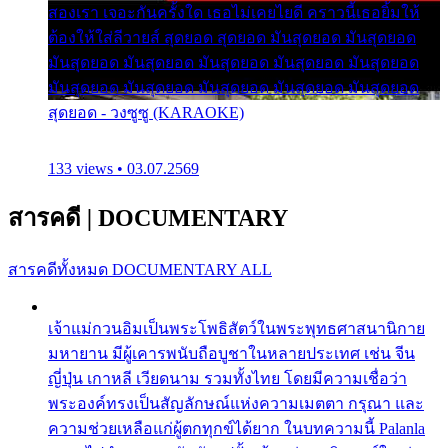
สองเรา เจอะกันครั้งใด เธอไม่เคยไยดี คราวนี้เธอยิ้มให้
ต้องให้ใส่ลีวายส์ สุดยอด สุดยอด มันสุดยอด มันสุดยอด
มันสุดยอด มันสุดยอด มันสุดยอด มันสุดยอด มันสุดยอด
มันสุดยอด มันสุดยอด มันสุดยอด มันสุดยอด มันสุดยอด
สุดยอด - วงซูซู (KARAOKE)
133 views • 03.07.2569
สารคดี
|
DOCUMENTARY
สารคดีทั้งหมด
DOCUMENTARY ALL
เจ้าแม่กวนอิมเป็นพระโพธิสัตว์ในพระพุทธศาสนานิกาย
มหายาน มีผู้เคารพนับถือบูชาในหลายประเทศ เช่น จีน
ญี่ปุ่น เกาหลี เวียดนาม รวมทั้งไทย โดยมีความเชื่อว่า
พระองค์ทรงเป็นสัญลักษณ์แห่งความเมตตา กรุณา และ
ความช่วยเหลือแก่ผู้ตกทุกข์ได้ยาก ในบทความนี้ Palanla