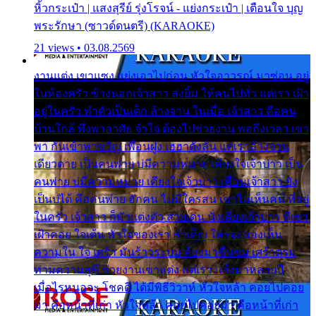
หิ้วกระเป๋า | แสงสุรีย์ รุ่งโรจน์ - แย่งกระเป๋า | เตือนใจ บุญ
พระรักษา (ซาวด์ดนตรี) (KARAOKE)
21 views • 03.08.2569
งานแต่ง เขาแซง แย่งเอาไปก่อน หัวใจอาวรณ์ มาซ่อน อยู่
ในห้องครัว ข้างนอกเจ้าสาว ส่งยิ้ม ให้คนไปทั่ว แต่เรา เฝ้า
อยู่ในครัว ทำตัวเป็นเด็ก ล้างจาน ในเมื่อ เจ้าสาว คือคน
บ้านใกล้ พึ่งพาอาศัย จำใจ ต้องไปช่วยงาน พอถึงเวลา เขา
พา กันเข้าพาขวัญ เพื่อนฝูง เฮฮาดังลั่น แต่เราล้างจาน
เดียวดาย เป็นคนพ่าย บ่มีความหมาย เคียงใจเจ้าบ่าว เป็น
คนพ่าย บ่มีความหมาย เคียงใจเจ้าบ่าว เพื่อนเจ้าสาว ยัง
เป็นบ่ได้ คือคนพ่าย ฮักคน ไม่มีใครสน เขาไม่เห็นคน ที่อยู่
ในครัว เจ้าสาว ก็มัวแต่งตัว สวยเด่น นั่งเคียงเจ้าบ่าว ที่เขา
เฝ้าคอย ใจเต้น หัวใจของเรา ลำเค็ญ ใครจะมองเห็น
ความใน ใจ เศร้า มันร้าวระบม ต้องมาขื่นขม เศร้าตรม
ท่ามความสุขี ช่วยงานเขาแต่ง แต่เรา แล้งมาหลายปี
เมื่อไรหนอจะ โชคดี ได้มีพิธีวิวาห์ หัวใจหล้า คอยไปคอย
มา คือหน้าที่เก่า หัวใจหล้า คอยไปคอยมา คือหน้าที่เก่า