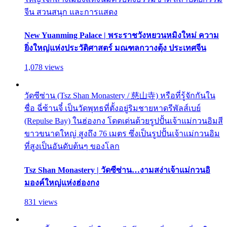
จีน สวนสนุก และการแสดง
New Yuanming Palace | พระราชวังหยวนหมิงใหม่ ความ
ยิ่งใหญ่แห่งประวัติศาสตร์ มณฑลกวางตุ้ง ประเทศจีน
1,078 views
วัดซีซ่าน (Tsz Shan Monastery / 慈山寺) หรือที่รู้จักกันใน
ชื่อ ฉี่ซ้านจี๋ เป็นวัดพุทธที่ตั้งอยู่ริมชายหาดรีพัลส์เบย์
(Repulse Bay) ในฮ่องกง โดดเด่นด้วยรูปปั้นเจ้าแม่กวนอิมสี
ขาวขนาดใหญ่ สูงถึง 76 เมตร ซึ่งเป็นรูปปั้นเจ้าแม่กวนอิม
ที่สูงเป็นอันดับต้นๆ ของโลก
Tsz Shan Monastery | วัดซีซ่าน…งามสง่าเจ้าแม่กวนอิ
มองค์ใหญ่แห่งฮ่องกง
831 views