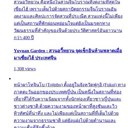
สวนอวี้หยวน คือหนึ่งในสวนจีนโบราณที่งดงามที่สุดใน
เซี่ยงไฮ้ เพราะเต็มไปด้วยสถาปัตยกรรมจีนโบราณอัน
งดงามและศิลปะการจัดสวนที่ประณีต สวนแห่งนี้ไม่เพียง
แต่เป็นสถานที่พักผ่อนหย่อนใจแต่ยังเป็นมรดกทาง
วัฒนธรรมที่สำคัญของจีนด้วยประวัติศาสตร์อันยาวนาน
กว่า 400 ปี
Yuyuan Garden : สวนอวี้หยวน จุดเช็กอินห้ามพลาดเมื่อ
มาเซี่ยงไฮ้ ประเทศจีน
1,308 views
หน้าผาโทจินโบ (Tojinbo) ตั้งอยู่ในจังหวัดฟุกุอิ (Fukui) ทาง
ภาคตะวันออกของประเทศญี่ปุ่น เป็นหนึ่งในสถานที่ท่อง
เที่ยวที่ได้รับความนิยมจากทั้งนักท่องเที่ยวชาวญี่ปุ่นและ
ชาวต่างชาติ ด้วยความงามของหน้าผาที่สูงชันและวิว
ทิวทัศน์ที่น่าทึ่ง และไม่เพียงแต่เป็นสถานที่ที่เต็มไปด้วย
ความงามจากธรรมชาติ แต่ยังแฝงไปด้วยตำนานและ
ความเชื่อที่ลึกซึ้งด้วย