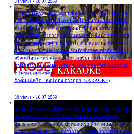
34 views • 10.07.2569
ไม่เคยรักใครแน่หรือ อยากเชื่อถือก็ไม่กล้า ติ๋มใช่คนสวย
ตรึงใจ ติ๋มใช่งามซึ้งตรึงตรา พี่หรือจะมาหมายร่วมชีวี ก็
คนเขาลืออื้อฉาว ว่าสาวๆรุมตอมพี่ ติ๋มอยากรับรักเหมือน
กัน แต่หวั่นจะช้ำดวงฤดี กลัวแฟนของพี่ชี้หน้าด่าทอ ก็คน
ชื่อต๋อยต้อยตุ้มตุ๋ยต่าย พี่ยังลืมได้ง่ายๆเลยหนอ แค่ตัวเรา
สาวบ้านนา แสนจะซอมซ่อ ขืนรักขืนรอคงช้ำสักวัน ถ้า
จริงเหมือนคำพร่ำเฉลย พี่อย่าเฉยรีบมาหมั้น ถ้าพี่สู่ขอ
ตามธรรมเนียม ติ๋มจะเตรียมรับเกลียวสัมพันธ์ ผิดหวังไม่
หวั่นขอยอมได้เคียง
รักติ๋มแน่หรือ - หงษ์ทอง ดาวอุดร (KARAOKE)
38 views • 10.07.2569
บัวทองโศก เพราะเป็นโรครักรุม ในอกกลัดกลุ้ม โดนแฟน
หนุ่มหลอกเอา เขารวย และรูปหล่อ มาพะเน้าพะนอ
ออเซาะจนใจเบา สงสาร บัวทองเศร้า น้ำตาคลอเบ้า เฝ้า
อาลัย หนุ่มรูปหล่อหนีไกล หัวใจบัวทองระรวย บัวทองโศก