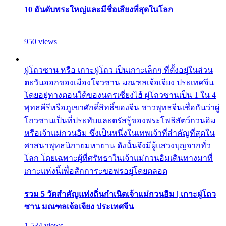
10 อันดับพระใหญ่และมีชื่อเสียงที่สุดในโลก
950 views
ผู่โถวซาน หรือ เกาะผู่โถว เป็นเกาะเล็กๆ ที่ตั้งอยู่ในส่วน
ตะวันออกของเมืองโจวซาน มณฑลเจ้อเจียง ประเทศจีน
โดยอยู่ทางตอนใต้ของนครเซี่ยงไฮ้ ผู่โถวซานเป็น 1 ใน 4
พุทธคีรีหรือภูเขาศักดิ์สิทธิ์ของจีน ชาวพุทธจีนเชื่อกันว่าผู่
โถวซานเป็นที่ประทับและตรัสรู้ของพระโพธิสัตว์กวนอิม
หรือเจ้าแม่กวนอิม ซึ่งเป็นหนึ่งในเทพเจ้าที่สำคัญที่สุดใน
ศาสนาพุทธนิกายมหายาน ดังนั้นจึงมีผู้แสวงบุญจากทั่ว
โลก โดยเฉพาะผู้ที่ศรัทธาในเจ้าแม่กวนอิมเดินทางมาที่
เกาะแห่งนี้เพื่อสักการะขอพรอยู่โดยตลอด
รวม 5 วัดสำคัญแห่งถิ่นกำเนิดเจ้าแม่กวนอิม | เกาะผู่โถว
ซาน มณฑลเจ้อเจียง ประเทศจีน
1,534 views