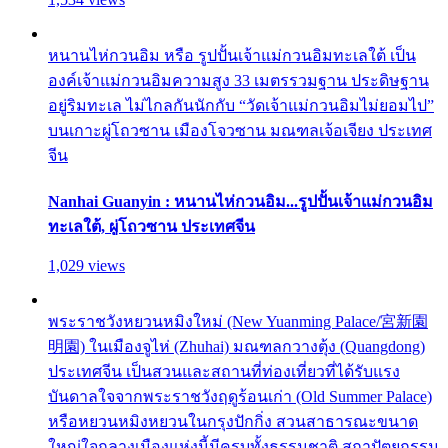
หนานไห่กวนอิม หรือ รูปปั้นเจ้าแม่กวนอิมทะเลใต้ เป็น
องค์เจ้าแม่กวนอิมความสูง 33 เมตรรวมฐาน ประดิษฐาน
อยู่ริมทะเล ไม่ไกลกันนักกับ “วัดเจ้าแม่กวนอิมไม่ยอมไป”
บนเกาะผู่โถวซาน เมืองโจวซาน มณฑลเจ้อเจียง ประเทศ
จีน
Nanhai Guanyin : หนานไห่กวนอิม...รูปปั้นเจ้าแม่กวนอิม
ทะเลใต้, ผู่โถวซาน ประเทศจีน
1,029 views
พระราชวังหยวนหมิงใหม่ (New Yuanming Palace/宮新園
明園) ในเมืองจูไห่ (Zhuhai) มณฑลกวางตุ้ง (Quangdong)
ประเทศจีน เป็นสวนและสถานที่ท่องเที่ยวที่ได้รับแรง
บันดาลใจจากพระราชวังฤดูร้อนเก่า (Old Summer Palace)
หรือหยวนหมิงหยวนในกรุงปักกิ่ง สวนสาธารณะขนาด
ใหญ่ใจกลางเมืองแห่งนี้มีครบทั้งธรรมชาติ สถาปัตยกรรม