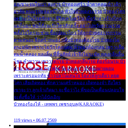
ออเซาะจนใจเบา สงสาร บัวทองเศร้า น้ำตาคลอเบ้า เฝ้า
อาลัย หนุ่มรูปหล่อหนีไกล หัวใจบัวทองระรวย บัวทองโศก
เพราะเป็นโรครักจาง ชีวิตเคว้งคว้าง เมื่อรักห่างร้างไกล
แม่ก็บอก พ่อก็สั่งจะรักใครสักครั้ง อย่าไปหวังความรวย
พลั้งไปใครจะช่วย ซื้อเปลมาไกว ให้ลูกบัวทอง เวรกรรม
ตามสนอง จึงเศร้าหมอง กลีบบัวทองต้องโรย บัวทองไม่
ตระหนัก เพราะไม่รักโคลนตม บัวทองท้องกลม เพราะลืม
ตมน้ำคลอง หลงลิ้น ที่สิ้นสัตย์ เจ้าจึงไม่ระมัด หลงกลิ่นลิ้น
โชย คำหวาน เขาวาดโรย บัวทองกลีบโรย ต้องร้อนรุม บัว
มาบานก่อนตูม ดุจไฟสุมร้อนรุมอุรา บัวทองผ่ายผอม
เพราะตรอมฤทัย ข้าวปลาไม่สนใจ ร้องไห้ลูกเดียว หยุด
โศก เสียเถิดทอง พักความเศร้าหมอง เถิดทองจ๋า ถึงใคร
เขาจะว่า ลูกเจ้าเกิดมา จะชื่อว่าไง พี่ขอเป็นเพื่อนปลอบใจ
จะตั้งชื่อให้ ว่าไอ้บังเอิญ
บัวทองร้องไห้ - เทพพร เพชรอุบล(KARAOKE)
119 views • 06.07.2569