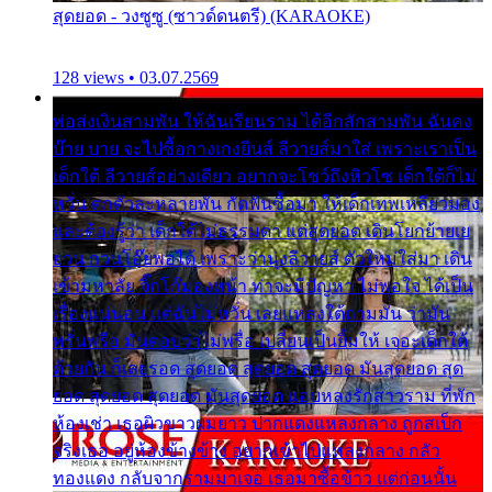
สุดยอด - วงซูซู (ซาวด์ดนตรี) (KARAOKE)
128 views • 03.07.2569
พ่อส่งเงินสามพัน ให้ฉันเรียนราม ได้อีกสักสามพัน ฉันคง
บ๊าย บาย จะไปซื้อกางเกงยีนส์ ลีวายส์มาใส่ เพราะเราเป็น
เด็กใต้ ลีวายส์อย่างเดียว อยากจะโชว์ถึงหิวโซ เด็กใต้ก็ไม่
หวั่น ตกตัวละหลายพัน กัดฟันซื้อมา ให้เด็กเทพเหลียวมอง
และต้องรู้ว่า เด็กใต้ไม่ธรรมดา แต่สุดยอด เดินโยกย้ายเย
ยวน กวนโอ๊ยพอได้ เพราะว่านุ่งลีวายส์ ตัวใหม่ใส่มา เดิน
เข้ามหาลัย จิ๊กโก๊มองหน้า ท่าจะมีปัญหา ไม่พอใจ ได้เป็น
เรื่องแน่นอน แต่ฉันไม่หวั่น เลยแหลงใต้ถามมัน ว่ามัน
พรั่นพรือ มันตอบว่าไม่พรื่อ เปลี่ยนเป็นยิ้มให้ เจอะเด็กใต้
ด้วยกัน ก็เลยรอด สุดยอด สุดยอด สุดยอด มันสุดยอด สุด
ยอด สุดยอด สุดยอด มันสุดยอด แอบหลงรักสาวราม ที่พัก
ห้องเช่า เธอผิวขาวผมยาว ปากแดงแหลงกลาง ถูกสเป็ก
จริงเธอ อยู่ห้องข้างข้าง อยากเข้าไปแหลงกลาง กลัว
ทองแดง กลับจากรามมาเจอ เธอมาซื้อข้าว แต่ก่อนนั้น