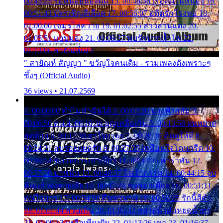
00:45:25 รอหน่อยน้องติ๋ม 15. 00:48:56 เรือล่มในหนอง 16.
00:51:43 บัตรเชิญสีเลือด 17. 00:56:07 อดีตรักโรงทอ 18.
01:00:00 เขมรไล่ควาย 19. 01:02:55 สาวสวนแตง 20.
01:05:51 แอบมอง 21. 01:09:27 พบรักปากน้ำโพ 22.
01:13:06 สายัณห์เมา
" สายัณห์ สัญญา " ขวัญใจคนเดิม - รวมเพลงดังเพราะๆ
ซึ้งๆ (Official Audio)
36 views • 21.07.2569
1. 00:00:00 ทำไมทำฉันได้ 2. 00:03:20 นางฟ้าสลัม 3.
00:06:50 คน 4. 00:10:36 บุญเหลือเกิน 5. 00:13:58 ฝนหยาด
สุดท้าย 6. 00:17:30 ยาใจยาจก 7. 00:20:30 คิดดูให้ดี 8.
00:24:21 ลบรอยแผลรัก 9. 00:27:35 เหมือนใจโดนกรีด 10.
00:30:54 ขบวนการเปาเปียว 11. 00:34:05 คำรำพัน 12.
00:37:20 ปาหนัน 13. 00:40:37 ใจเจ้ากรรม 14. 00:44:15 จูบ
ฉันแล้วจงตายเสีย 15. 00:47:24 ขอสูมาเต๊อะ 16. 00:51:11
คนใจมาร 17. 00:54:50 คืนทรมาน 18. 00:58:25 รักนี้สีดำ
19. 01:01:44 ส่วนเกิน 20. 01:05:42 หยาดน้ำฝนหยดน้ำตา
21. 01:09:13 เหลือเพียงฝัน 22. 01:13:26 เขา 23. 01:16:37