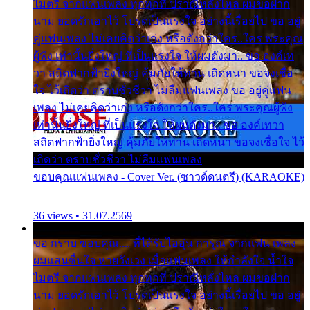
ไมตรี จากแฟนเพลง ทุกทุกที่ ปราณีหลั่งไหล ผมขอฝาก
นาม ยอดรักเอาไว้ โปรดเป็นแรงใจ อย่างนี้เรื่อยไป ขอ อยู่
คู่แฟนเพลง ไม่เคยคิดว่าเก่ง หรือดังกว่าใคร..ใคร พระคุณ
ผู้ฟัง เท่านั้นยิ่งใหญ่ ที่เป็นแรงใจ ให้ผมดังมา.. ขอ องค์เท
วา สถิตฟากฟ้ายิ่งใหญ่ คุ้มภัยให้ท่าน เถิดหนา ขอจงเชื่อ
ใจ ไว้เถิดว่า ตราบชั่วชีวา ไม่ลืมแฟนเพลง ขอ อยู่คู่แฟน
เพลง ไม่เคยคิดว่าเก่ง หรือดังกว่าใคร..ใคร พระคุณผู้ฟัง
เท่านั้นยิ่งใหญ่ ที่เป็นแรงใจ ให้ผมดังมา.. ขอ องค์เทวา
สถิตฟากฟ้ายิ่งใหญ่ คุ้มภัยให้ท่าน เถิดหนา ขอจงเชื่อใจ ไว้
เถิดว่า ตราบชั่วชีวา ไม่ลืมแฟนเพลง
ขอบคุณแฟนเพลง - Cover Ver. (ซาวด์ดนตรี) (KARAOKE)
36 views • 31.07.2569
ขอ กราบ ขอบคุณ.... ที่ได้รับไออุ่น การุณ จากแฟน เพลง
ผมแสนชื่นใจ หายวังเวง เมื่อแฟนเพลง ให้กำลังใจ น้ำใจ
ไมตรี จากแฟนเพลง ทุกทุกที่ ปราณีหลั่งไหล ผมขอฝาก
นาม ยอดรักเอาไว้ โปรดเป็นแรงใจ อย่างนี้เรื่อยไป ขอ อยู่