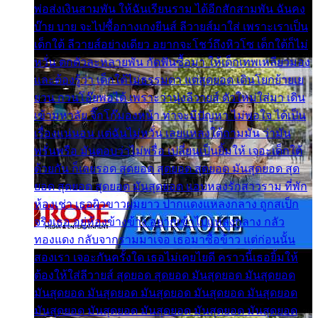
พ่อส่งเงินสามพัน ให้ฉันเรียนราม ได้อีกสักสามพัน ฉันคง
บ๊าย บาย จะไปซื้อกางเกงยีนส์ ลีวายส์มาใส่ เพราะเราเป็น
เด็กใต้ ลีวายส์อย่างเดียว อยากจะโชว์ถึงหิวโซ เด็กใต้ก็ไม่
หวั่น ตกตัวละหลายพัน กัดฟันซื้อมา ให้เด็กเทพเหลียวมอง
และต้องรู้ว่า เด็กใต้ไม่ธรรมดา แต่สุดยอด เดินโยกย้ายเย
ยวน กวนโอ๊ยพอได้ เพราะว่านุ่งลีวายส์ ตัวใหม่ใส่มา เดิน
เข้ามหาลัย จิ๊กโก๊มองหน้า ท่าจะมีปัญหา ไม่พอใจ ได้เป็น
เรื่องแน่นอน แต่ฉันไม่หวั่น เลยแหลงใต้ถามมัน ว่ามัน
พรั่นพรือ มันตอบว่าไม่พรื่อ เปลี่ยนเป็นยิ้มให้ เจอะเด็กใต้
ด้วยกัน ก็เลยรอด สุดยอด สุดยอด สุดยอด มันสุดยอด สุด
ยอด สุดยอด สุดยอด มันสุดยอด แอบหลงรักสาวราม ที่พัก
ห้องเช่า เธอผิวขาวผมยาว ปากแดงแหลงกลาง ถูกสเป็ก
จริงเธอ อยู่ห้องข้างข้าง อยากเข้าไปแหลงกลาง กลัว
ทองแดง กลับจากรามมาเจอ เธอมาซื้อข้าว แต่ก่อนนั้น
สองเรา เจอะกันครั้งใด เธอไม่เคยไยดี คราวนี้เธอยิ้มให้
ต้องให้ใส่ลีวายส์ สุดยอด สุดยอด มันสุดยอด มันสุดยอด
มันสุดยอด มันสุดยอด มันสุดยอด มันสุดยอด มันสุดยอด
มันสุดยอด มันสุดยอด มันสุดยอด มันสุดยอด มันสุดยอด