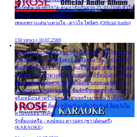
ขอรักคืน 24. 01:19:56 คนเรารักกันยาก 25. 01:23:06 หัวใจ
เถื่อน 26. 01:26:45 อยู่เพื่อลูก
เพลงเพราะเสนาะดวงใจ - ดาวใจ ไพจิตร (Official Audio)
150 views • 10.07.2569
ไม่เคยรักใครแน่หรือ อยากเชื่อถือก็ไม่กล้า ติ๋มใช่คนสวย
ตรึงใจ ติ๋มใช่งามซึ้งตรึงตรา พี่หรือจะมาหมายร่วมชีวี ก็
คนเขาลืออื้อฉาว ว่าสาวๆรุมตอมพี่ ติ๋มอยากรับรักเหมือน
กัน แต่หวั่นจะช้ำดวงฤดี กลัวแฟนของพี่ชี้หน้าด่าทอ ก็คน
ชื่อต๋อยต้อยตุ้มตุ๋ยต่าย พี่ยังลืมได้ง่ายๆเลยหนอ แค่ตัวเรา
สาวบ้านนา แสนจะซอมซ่อ ขืนรักขืนรอคงช้ำสักวัน ถ้า
จริงเหมือนคำพร่ำเฉลย พี่อย่าเฉยรีบมาหมั้น ถ้าพี่สู่ขอ
ตามธรรมเนียม ติ๋มจะเตรียมรับเกลียวสัมพันธ์ ผิดหวังไม่
หวั่นขอยอมได้เคียง
รักติ๋มแน่หรือ - หงษ์ทอง ดาวอุดร (ซาวด์ดนตรี)
(KARAOKE)