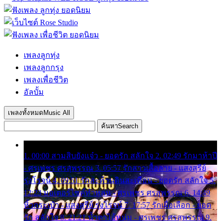
เพลงลูกทุ่ง
เพลงลูกกรุง
เพลงเพื่อชีวิต
อัลบั้ม
เพลงทั้งหมด
Music All
ค้นหา
Search
1. 00:00 สามสิบยังแจ๋ว - ยอดรัก สลักใจ 2. 02:49 รักมาห้าปี
- ศรเพชร ศรสุพรรณ 3. 05:57 รักสาวเสื้อลาย - แสงสุรีย์
รุ่งโรจน์ 4. 09:51 รักสะท้านดินสะเทือน - ยอดรัก สลักใจ 5.
12:23 มอเตอร์ไซค์ทำหล่น - ศรเพชร ศรสุพรรณ 6. 14:49
หิ้วกระเป๋า - แสงสุรีย์ รุ่งโรจน์ 7. 17:57 รักเผื่อเลือก - ยอด
รัก สลักใจ 8. 21:21 น้ำตาไอ้หนุ่ม - ศรเพชร ศรสุพรรณ 9.