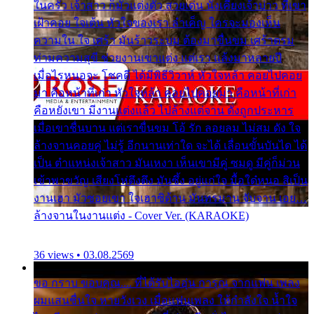
ในครัว เจ้าสาว ก็มัวแต่งตัว สวยเด่น นั่งเคียงเจ้าบ่าว ที่เขา
เฝ้าคอย ใจเต้น หัวใจของเรา ลำเค็ญ ใครจะมองเห็น
ความใน ใจ เศร้า มันร้าวระบม ต้องมาขื่นขม เศร้าตรม
ท่ามความสุขี ช่วยงานเขาแต่ง แต่เรา แล้งมาหลายปี
เมื่อไรหนอจะ โชคดี ได้มีพิธีวิวาห์ หัวใจหล้า คอยไปคอย
มา คือหน้าที่เก่า หัวใจหล้า คอยไปคอยมา คือหน้าที่เก่า
คือหยังเขา มีงานแต่งแล้ว ไปล้างแต่จาน ดั่งถูกประหาร
เมื่อเขาชื่นบาน แต่เราขื่นขม โอ้ รัก ลอยลม ไม่สม ดัง ใจ
ล้างจานคอยคู่ ไม่รู้ อีกนานเท่าใด จะได้ เลื่อนขั้นบันได ได้
เป็น ตำแหน่งเจ้าสาว มันเหงา เห็นเขามีคู่ ซมดู มีคู่ก็ม่วน
เข้าพาขวัญ เสียงโห่ตึงตึง มันซึ้ง อยู่แก่ใจ มื้อใด๋หนอ สิเป็น
งานเฮา มัวซอยเขา ใจเฮาซิด้าน มันทรมาน จับจาน เอย…
ล้างจานในงานแต่ง - Cover Ver. (KARAOKE)
36 views • 03.08.2569
ขอ กราบ ขอบคุณ.... ที่ได้รับไออุ่น การุณ จากแฟน เพลง
ผมแสนชื่นใจ หายวังเวง เมื่อแฟนเพลง ให้กำลังใจ น้ำใจ