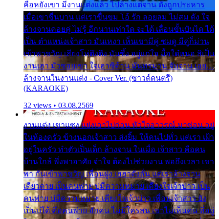
คือหยังเขา มีงานแต่งแล้ว ไปล้างแต่จาน ดั่งถูกประหาร
เมื่อเขาชื่นบาน แต่เราขื่นขม โอ้ รัก ลอยลม ไม่สม ดัง ใจ
ล้างจานคอยคู่ ไม่รู้ อีกนานเท่าใด จะได้ เลื่อนขั้นบันได ได้
เป็น ตำแหน่งเจ้าสาว มันเหงา เห็นเขามีคู่ ซมดู มีคู่ก็ม่วน
เข้าพาขวัญ เสียงโห่ตึงตึง มันซึ้ง อยู่แก่ใจ มื้อใด๋หนอ สิเป็น
งานเฮา มัวซอยเขา ใจเฮาซิด้าน มันทรมาน จับจาน เอย…
ล้างจานในงานแต่ง - Cover Ver. (ซาวด์ดนตรี)
(KARAOKE)
32 views • 03.08.2569
งานแต่ง เขาแซง แย่งเอาไปก่อน หัวใจอาวรณ์ มาซ่อน อยู่
ในห้องครัว ข้างนอกเจ้าสาว ส่งยิ้ม ให้คนไปทั่ว แต่เรา เฝ้า
อยู่ในครัว ทำตัวเป็นเด็ก ล้างจาน ในเมื่อ เจ้าสาว คือคน
บ้านใกล้ พึ่งพาอาศัย จำใจ ต้องไปช่วยงาน พอถึงเวลา เขา
พา กันเข้าพาขวัญ เพื่อนฝูง เฮฮาดังลั่น แต่เราล้างจาน
เดียวดาย เป็นคนพ่าย บ่มีความหมาย เคียงใจเจ้าบ่าว เป็น
คนพ่าย บ่มีความหมาย เคียงใจเจ้าบ่าว เพื่อนเจ้าสาว ยัง
เป็นบ่ได้ คือคนพ่าย ฮักคน ไม่มีใครสน เขาไม่เห็นคน ที่อยู่