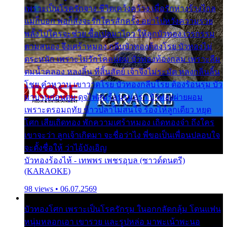
เพราะเป็นโรครักจาง ชีวิตเคว้งคว้าง เมื่อรักห่างร้างไกล
แม่ก็บอก พ่อก็สั่งจะรักใครสักครั้ง อย่าไปหวังความรวย
พลั้งไปใครจะช่วย ซื้อเปลมาไกว ให้ลูกบัวทอง เวรกรรม
ตามสนอง จึงเศร้าหมอง กลีบบัวทองต้องโรย บัวทองไม่
ตระหนัก เพราะไม่รักโคลนตม บัวทองท้องกลม เพราะลืม
ตมน้ำคลอง หลงลิ้น ที่สิ้นสัตย์ เจ้าจึงไม่ระมัด หลงกลิ่นลิ้น
โชย คำหวาน เขาวาดโรย บัวทองกลีบโรย ต้องร้อนรุม บัว
มาบานก่อนตูม ดุจไฟสุมร้อนรุมอุรา บัวทองผ่ายผอม
เพราะตรอมฤทัย ข้าวปลาไม่สนใจ ร้องไห้ลูกเดียว หยุด
โศก เสียเถิดทอง พักความเศร้าหมอง เถิดทองจ๋า ถึงใคร
เขาจะว่า ลูกเจ้าเกิดมา จะชื่อว่าไง พี่ขอเป็นเพื่อนปลอบใจ
จะตั้งชื่อให้ ว่าไอ้บังเอิญ
บัวทองร้องไห้ - เทพพร เพชรอุบล (ซาวด์ดนตรี)
(KARAOKE)
98 views • 06.07.2569
บัวทองโศก เพราะเป็นโรครักรุม ในอกกลัดกลุ้ม โดนแฟน
หนุ่มหลอกเอา เขารวย และรูปหล่อ มาพะเน้าพะนอ