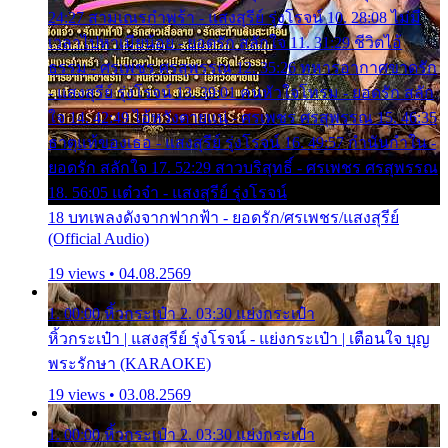
24:27 สามเณรกำพร้า - แสงสุรีย์ รุ่งโรจน์ 10. 28:08 ไม่มี
เวลาไปหาเมียน้อย - ยอดรัก สลักใจ 11. 31:29 ชีวิตไอ้
ธรรม - ศรเพชร ศรสุพรรณ 12. 35:26 ทหารอากาศขาดรัก
- แสงสุรีย์ รุ่งโรจน์ 13. 39:01 คนหัวใจโทรม - ยอดรัก สลัก
ใจ 14. 42:49 ไอ้หวังตายแน่ - ศรเพชร ศรสุพรรณ 15. 46:35
ธาตุแท้ของเธอ - แสงสุรีย์ รุ่งโรจน์ 16. 49:57 กำนันกำใน -
ยอดรัก สลักใจ 17. 52:29 สาวบริสุทธิ์ - ศรเพชร ศรสุพรรณ
18. 56:05 แต๋วจ๋า - แสงสุรีย์ รุ่งโรจน์
18 บทเพลงดังจากฟากฟ้า - ยอดรัก/ศรเพชร/แสงสุรีย์
(Official Audio)
19 views • 04.08.2569
1. 00:00 หิ้วกระเป๋า 2. 03:30 แย่งกระเป๋า
หิ้วกระเป๋า | แสงสุรีย์ รุ่งโรจน์ - แย่งกระเป๋า | เตือนใจ บุญ
พระรักษา (KARAOKE)
19 views • 03.08.2569
1. 00:00 หิ้วกระเป๋า 2. 03:30 แย่งกระเป๋า