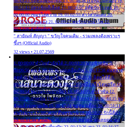
00:45:25 รอหน่อยน้องติ๋ม 15. 00:48:56 เรือล่มในหนอง 16.
00:51:43 บัตรเชิญสีเลือด 17. 00:56:07 อดีตรักโรงทอ 18.
01:00:00 เขมรไล่ควาย 19. 01:02:55 สาวสวนแตง 20.
01:05:51 แอบมอง 21. 01:09:27 พบรักปากน้ำโพ 22.
01:13:06 สายัณห์เมา
" สายัณห์ สัญญา " ขวัญใจคนเดิม - รวมเพลงดังเพราะๆ
ซึ้งๆ (Official Audio)
32 views • 21.07.2569
1. 00:00:00 ทำไมทำฉันได้ 2. 00:03:20 นางฟ้าสลัม 3.
00:06:50 คน 4. 00:10:36 บุญเหลือเกิน 5. 00:13:58 ฝนหยาด
สุดท้าย 6. 00:17:30 ยาใจยาจก 7. 00:20:30 คิดดูให้ดี 8.
00:24:21 ลบรอยแผลรัก 9. 00:27:35 เหมือนใจโดนกรีด 10.
00:30:54 ขบวนการเปาเปียว 11. 00:34:05 คำรำพัน 12.
00:37:20 ปาหนัน 13. 00:40:37 ใจเจ้ากรรม 14. 00:44:15 จูบ
ฉันแล้วจงตายเสีย 15. 00:47:24 ขอสูมาเต๊อะ 16. 00:51:11
คนใจมาร 17. 00:54:50 คืนทรมาน 18. 00:58:25 รักนี้สีดำ
19. 01:01:44 ส่วนเกิน 20. 01:05:42 หยาดน้ำฝนหยดน้ำตา
21. 01:09:13 เหลือเพียงฝัน 22. 01:13:26 เขา 23. 01:16:37