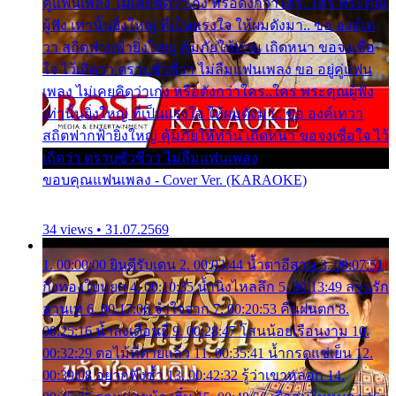
คู่แฟนเพลง ไม่เคยคิดว่าเก่ง หรือดังกว่าใคร..ใคร พระคุณ
ผู้ฟัง เท่านั้นยิ่งใหญ่ ที่เป็นแรงใจ ให้ผมดังมา.. ขอ องค์เท
วา สถิตฟากฟ้ายิ่งใหญ่ คุ้มภัยให้ท่าน เถิดหนา ขอจงเชื่อ
ใจ ไว้เถิดว่า ตราบชั่วชีวา ไม่ลืมแฟนเพลง ขอ อยู่คู่แฟน
เพลง ไม่เคยคิดว่าเก่ง หรือดังกว่าใคร..ใคร พระคุณผู้ฟัง
เท่านั้นยิ่งใหญ่ ที่เป็นแรงใจ ให้ผมดังมา.. ขอ องค์เทวา
สถิตฟากฟ้ายิ่งใหญ่ คุ้มภัยให้ท่าน เถิดหนา ขอจงเชื่อใจ ไว้
เถิดว่า ตราบชั่วชีวา ไม่ลืมแฟนเพลง
ขอบคุณแฟนเพลง - Cover Ver. (KARAOKE)
34 views • 31.07.2569
1. 00:00:00 ยินดีรับเดน 2. 00:03:44 น้ำตาอีสาน 3. 00:07:51
กิ่งทองใบหยก 4. 00:10:35 น้ำนิ่งไหลลึก 5. 00:13:49 ลานรัก
ลานเท 6. 00:17:06 จำใจจาก 7. 00:20:53 คืนฝนตก 8.
00:25:16 น้ำลงเดือนยี่ 9. 00:28:47 โสนน้อยเรือนงาม 10.
00:32:29 ตอไม้ที่ตายแล้ว 11. 00:35:41 น้ำกรดแช่เย็น 12.
00:39:08 อยากฟังซ้ำ 13. 00:42:32 รู้ว่าเขาหลอก 14.