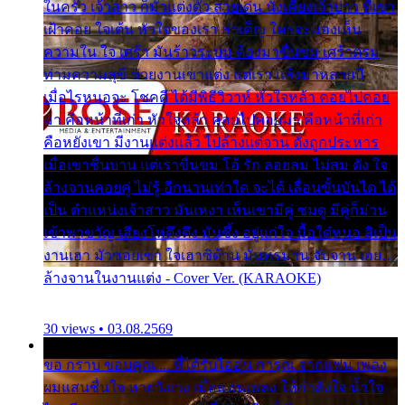
ในครัว เจ้าสาว ก็มัวแต่งตัว สวยเด่น นั่งเคียงเจ้าบ่าว ที่เขา
เฝ้าคอย ใจเต้น หัวใจของเรา ลำเค็ญ ใครจะมองเห็น
ความใน ใจ เศร้า มันร้าวระบม ต้องมาขื่นขม เศร้าตรม
ท่ามความสุขี ช่วยงานเขาแต่ง แต่เรา แล้งมาหลายปี
เมื่อไรหนอจะ โชคดี ได้มีพิธีวิวาห์ หัวใจหล้า คอยไปคอย
มา คือหน้าที่เก่า หัวใจหล้า คอยไปคอยมา คือหน้าที่เก่า
คือหยังเขา มีงานแต่งแล้ว ไปล้างแต่จาน ดั่งถูกประหาร
เมื่อเขาชื่นบาน แต่เราขื่นขม โอ้ รัก ลอยลม ไม่สม ดัง ใจ
ล้างจานคอยคู่ ไม่รู้ อีกนานเท่าใด จะได้ เลื่อนขั้นบันได ได้
เป็น ตำแหน่งเจ้าสาว มันเหงา เห็นเขามีคู่ ซมดู มีคู่ก็ม่วน
เข้าพาขวัญ เสียงโห่ตึงตึง มันซึ้ง อยู่แก่ใจ มื้อใด๋หนอ สิเป็น
งานเฮา มัวซอยเขา ใจเฮาซิด้าน มันทรมาน จับจาน เอย…
ล้างจานในงานแต่ง - Cover Ver. (KARAOKE)
30 views • 03.08.2569
ขอ กราบ ขอบคุณ.... ที่ได้รับไออุ่น การุณ จากแฟน เพลง
ผมแสนชื่นใจ หายวังเวง เมื่อแฟนเพลง ให้กำลังใจ น้ำใจ