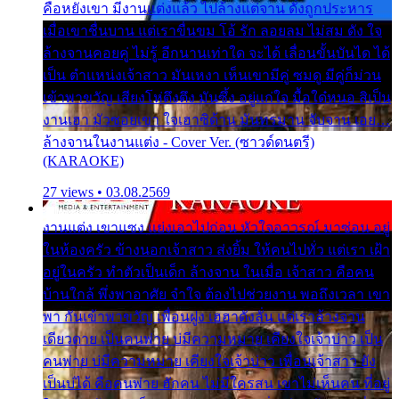
คือหยังเขา มีงานแต่งแล้ว ไปล้างแต่จาน ดั่งถูกประหาร
เมื่อเขาชื่นบาน แต่เราขื่นขม โอ้ รัก ลอยลม ไม่สม ดัง ใจ
ล้างจานคอยคู่ ไม่รู้ อีกนานเท่าใด จะได้ เลื่อนขั้นบันได ได้
เป็น ตำแหน่งเจ้าสาว มันเหงา เห็นเขามีคู่ ซมดู มีคู่ก็ม่วน
เข้าพาขวัญ เสียงโห่ตึงตึง มันซึ้ง อยู่แก่ใจ มื้อใด๋หนอ สิเป็น
งานเฮา มัวซอยเขา ใจเฮาซิด้าน มันทรมาน จับจาน เอย…
ล้างจานในงานแต่ง - Cover Ver. (ซาวด์ดนตรี)
(KARAOKE)
27 views • 03.08.2569
งานแต่ง เขาแซง แย่งเอาไปก่อน หัวใจอาวรณ์ มาซ่อน อยู่
ในห้องครัว ข้างนอกเจ้าสาว ส่งยิ้ม ให้คนไปทั่ว แต่เรา เฝ้า
อยู่ในครัว ทำตัวเป็นเด็ก ล้างจาน ในเมื่อ เจ้าสาว คือคน
บ้านใกล้ พึ่งพาอาศัย จำใจ ต้องไปช่วยงาน พอถึงเวลา เขา
พา กันเข้าพาขวัญ เพื่อนฝูง เฮฮาดังลั่น แต่เราล้างจาน
เดียวดาย เป็นคนพ่าย บ่มีความหมาย เคียงใจเจ้าบ่าว เป็น
คนพ่าย บ่มีความหมาย เคียงใจเจ้าบ่าว เพื่อนเจ้าสาว ยัง
เป็นบ่ได้ คือคนพ่าย ฮักคน ไม่มีใครสน เขาไม่เห็นคน ที่อยู่