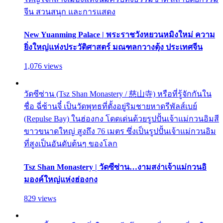
จีน สวนสนุก และการแสดง
New Yuanming Palace | พระราชวังหยวนหมิงใหม่ ความ
ยิ่งใหญ่แห่งประวัติศาสตร์ มณฑลกวางตุ้ง ประเทศจีน
1,076 views
วัดซีซ่าน (Tsz Shan Monastery / 慈山寺) หรือที่รู้จักกันใน
ชื่อ ฉี่ซ้านจี๋ เป็นวัดพุทธที่ตั้งอยู่ริมชายหาดรีพัลส์เบย์
(Repulse Bay) ในฮ่องกง โดดเด่นด้วยรูปปั้นเจ้าแม่กวนอิมสี
ขาวขนาดใหญ่ สูงถึง 76 เมตร ซึ่งเป็นรูปปั้นเจ้าแม่กวนอิม
ที่สูงเป็นอันดับต้นๆ ของโลก
Tsz Shan Monastery | วัดซีซ่าน…งามสง่าเจ้าแม่กวนอิ
มองค์ใหญ่แห่งฮ่องกง
829 views