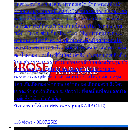
ออเซาะจนใจเบา สงสาร บัวทองเศร้า น้ำตาคลอเบ้า เฝ้า
อาลัย หนุ่มรูปหล่อหนีไกล หัวใจบัวทองระรวย บัวทองโศก
เพราะเป็นโรครักจาง ชีวิตเคว้งคว้าง เมื่อรักห่างร้างไกล
แม่ก็บอก พ่อก็สั่งจะรักใครสักครั้ง อย่าไปหวังความรวย
พลั้งไปใครจะช่วย ซื้อเปลมาไกว ให้ลูกบัวทอง เวรกรรม
ตามสนอง จึงเศร้าหมอง กลีบบัวทองต้องโรย บัวทองไม่
ตระหนัก เพราะไม่รักโคลนตม บัวทองท้องกลม เพราะลืม
ตมน้ำคลอง หลงลิ้น ที่สิ้นสัตย์ เจ้าจึงไม่ระมัด หลงกลิ่นลิ้น
โชย คำหวาน เขาวาดโรย บัวทองกลีบโรย ต้องร้อนรุม บัว
มาบานก่อนตูม ดุจไฟสุมร้อนรุมอุรา บัวทองผ่ายผอม
เพราะตรอมฤทัย ข้าวปลาไม่สนใจ ร้องไห้ลูกเดียว หยุด
โศก เสียเถิดทอง พักความเศร้าหมอง เถิดทองจ๋า ถึงใคร
เขาจะว่า ลูกเจ้าเกิดมา จะชื่อว่าไง พี่ขอเป็นเพื่อนปลอบใจ
จะตั้งชื่อให้ ว่าไอ้บังเอิญ
บัวทองร้องไห้ - เทพพร เพชรอุบล(KARAOKE)
116 views • 06.07.2569