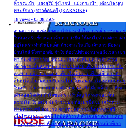
หิ้วกระเป๋า | แสงสุรีย์ รุ่งโรจน์ - แย่งกระเป๋า | เตือนใจ บุญ
พระรักษา (ซาวด์ดนตรี) (KARAOKE)
18 views • 03.08.2569
งานแต่ง เขาแซง แย่งเอาไปก่อน หัวใจอาวรณ์ มาซ่อน อยู่
ในห้องครัว ข้างนอกเจ้าสาว ส่งยิ้ม ให้คนไปทั่ว แต่เรา เฝ้า
อยู่ในครัว ทำตัวเป็นเด็ก ล้างจาน ในเมื่อ เจ้าสาว คือคน
บ้านใกล้ พึ่งพาอาศัย จำใจ ต้องไปช่วยงาน พอถึงเวลา เขา
พา กันเข้าพาขวัญ เพื่อนฝูง เฮฮาดังลั่น แต่เราล้างจาน
เดียวดาย เป็นคนพ่าย บ่มีความหมาย เคียงใจเจ้าบ่าว เป็น
คนพ่าย บ่มีความหมาย เคียงใจเจ้าบ่าว เพื่อนเจ้าสาว ยัง
เป็นบ่ได้ คือคนพ่าย ฮักคน ไม่มีใครสน เขาไม่เห็นคน ที่อยู่
ในครัว เจ้าสาว ก็มัวแต่งตัว สวยเด่น นั่งเคียงเจ้าบ่าว ที่เขา
เฝ้าคอย ใจเต้น หัวใจของเรา ลำเค็ญ ใครจะมองเห็น
ความใน ใจ เศร้า มันร้าวระบม ต้องมาขื่นขม เศร้าตรม
ท่ามความสุขี ช่วยงานเขาแต่ง แต่เรา แล้งมาหลายปี
เมื่อไรหนอจะ โชคดี ได้มีพิธีวิวาห์ หัวใจหล้า คอยไปคอย
มา คือหน้าที่เก่า หัวใจหล้า คอยไปคอยมา คือหน้าที่เก่า