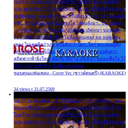
ไมตรี จากแฟนเพลง ทุกทุกที่ ปราณีหลั่งไหล ผมขอฝาก
นาม ยอดรักเอาไว้ โปรดเป็นแรงใจ อย่างนี้เรื่อยไป ขอ อยู่
คู่แฟนเพลง ไม่เคยคิดว่าเก่ง หรือดังกว่าใคร..ใคร พระคุณ
ผู้ฟัง เท่านั้นยิ่งใหญ่ ที่เป็นแรงใจ ให้ผมดังมา.. ขอ องค์เท
วา สถิตฟากฟ้ายิ่งใหญ่ คุ้มภัยให้ท่าน เถิดหนา ขอจงเชื่อ
ใจ ไว้เถิดว่า ตราบชั่วชีวา ไม่ลืมแฟนเพลง ขอ อยู่คู่แฟน
เพลง ไม่เคยคิดว่าเก่ง หรือดังกว่าใคร..ใคร พระคุณผู้ฟัง
เท่านั้นยิ่งใหญ่ ที่เป็นแรงใจ ให้ผมดังมา.. ขอ องค์เทวา
สถิตฟากฟ้ายิ่งใหญ่ คุ้มภัยให้ท่าน เถิดหนา ขอจงเชื่อใจ ไว้
เถิดว่า ตราบชั่วชีวา ไม่ลืมแฟนเพลง
ขอบคุณแฟนเพลง - Cover Ver. (ซาวด์ดนตรี) (KARAOKE)
34 views • 31.07.2569
ขอ กราบ ขอบคุณ.... ที่ได้รับไออุ่น การุณ จากแฟน เพลง
ผมแสนชื่นใจ หายวังเวง เมื่อแฟนเพลง ให้กำลังใจ น้ำใจ
ไมตรี จากแฟนเพลง ทุกทุกที่ ปราณีหลั่งไหล ผมขอฝาก
นาม ยอดรักเอาไว้ โปรดเป็นแรงใจ อย่างนี้เรื่อยไป ขอ อยู่