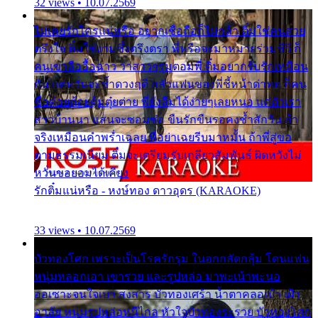
32 views • 10.07.2569
ไม่เคยรักใครแน่หรือ อยากเชื่อถือก็ไม่กล้า ติ๋มใช่คนสวย
ตรึงใจ ติ๋มใช่งามซึ้งตรึงตรา พี่หรือจะมาหมายร่วมชีวี ก็
คนเขาลืออื้อฉาว ว่าสาวๆรุมตอมพี่ ติ๋มอยากรับรักเหมือน
กัน แต่หวั่นจะช้ำดวงฤดี กลัวแฟนของพี่ชี้หน้าด่าทอ ก็คน
ชื่อต๋อยต้อยตุ้มตุ๋ยต่าย พี่ยังลืมได้ง่ายๆเลยหนอ แค่ตัวเรา
สาวบ้านนา แสนจะซอมซ่อ ขืนรักขืนรอคงช้ำสักวัน ถ้า
จริงเหมือนคำพร่ำเฉลย พี่อย่าเฉยรีบมาหมั้น ถ้าพี่สู่ขอ
ตามธรรมเนียม ติ๋มจะเตรียมรับเกลียวสัมพันธ์ ผิดหวังไม่
หวั่นขอยอมได้เคียง
รักติ๋มแน่หรือ - หงษ์ทอง ดาวอุดร (KARAOKE)
33 views • 10.07.2569
บัวทองโศก เพราะเป็นโรครักรุม ในอกกลัดกลุ้ม โดนแฟน
หนุ่มหลอกเอา เขารวย และรูปหล่อ มาพะเน้าพะนอ
ออเซาะจนใจเบา สงสาร บัวทองเศร้า น้ำตาคลอเบ้า เฝ้า
อาลัย หนุ่มรูปหล่อหนีไกล หัวใจบัวทองระรวย บัวทองโศก