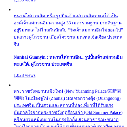
หนานไห่กวนอิม หรือ รูปปั้นเจ้าแม่กวนอิมทะเลใต้ เป็น
องค์เจ้าแม่กวนอิมความสูง 33 เมตรรวมฐาน ประดิษฐาน
อยู่ริมทะเล ไม่ไกลกันนักกับ “วัดเจ้าแม่กวนอิมไม่ยอมไป”
บนเกาะผู่โถวซาน เมืองโจวซาน มณฑลเจ้อเจียง ประเทศ
จีน
Nanhai Guanyin : หนานไห่กวนอิม...รูปปั้นเจ้าแม่กวนอิม
ทะเลใต้, ผู่โถวซาน ประเทศจีน
1,028 views
พระราชวังหยวนหมิงใหม่ (New Yuanming Palace/宮新園
明園) ในเมืองจูไห่ (Zhuhai) มณฑลกวางตุ้ง (Quangdong)
ประเทศจีน เป็นสวนและสถานที่ท่องเที่ยวที่ได้รับแรง
บันดาลใจจากพระราชวังฤดูร้อนเก่า (Old Summer Palace)
หรือหยวนหมิงหยวนในกรุงปักกิ่ง สวนสาธารณะขนาด
ใหญ่ใจกลางเมืองแห่งนี้มีครบทั้งธรรมชาติ สถาปัตยกรรม