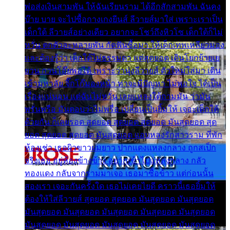
พ่อส่งเงินสามพัน ให้ฉันเรียนราม ได้อีกสักสามพัน ฉันคง
บ๊าย บาย จะไปซื้อกางเกงยีนส์ ลีวายส์มาใส่ เพราะเราเป็น
เด็กใต้ ลีวายส์อย่างเดียว อยากจะโชว์ถึงหิวโซ เด็กใต้ก็ไม่
หวั่น ตกตัวละหลายพัน กัดฟันซื้อมา ให้เด็กเทพเหลียวมอง
และต้องรู้ว่า เด็กใต้ไม่ธรรมดา แต่สุดยอด เดินโยกย้ายเย
ยวน กวนโอ๊ยพอได้ เพราะว่านุ่งลีวายส์ ตัวใหม่ใส่มา เดิน
เข้ามหาลัย จิ๊กโก๊มองหน้า ท่าจะมีปัญหา ไม่พอใจ ได้เป็น
เรื่องแน่นอน แต่ฉันไม่หวั่น เลยแหลงใต้ถามมัน ว่ามัน
พรั่นพรือ มันตอบว่าไม่พรื่อ เปลี่ยนเป็นยิ้มให้ เจอะเด็กใต้
ด้วยกัน ก็เลยรอด สุดยอด สุดยอด สุดยอด มันสุดยอด สุด
ยอด สุดยอด สุดยอด มันสุดยอด แอบหลงรักสาวราม ที่พัก
ห้องเช่า เธอผิวขาวผมยาว ปากแดงแหลงกลาง ถูกสเป็ก
จริงเธอ อยู่ห้องข้างข้าง อยากเข้าไปแหลงกลาง กลัว
ทองแดง กลับจากรามมาเจอ เธอมาซื้อข้าว แต่ก่อนนั้น
สองเรา เจอะกันครั้งใด เธอไม่เคยไยดี คราวนี้เธอยิ้มให้
ต้องให้ใส่ลีวายส์ สุดยอด สุดยอด มันสุดยอด มันสุดยอด
มันสุดยอด มันสุดยอด มันสุดยอด มันสุดยอด มันสุดยอด
มันสุดยอด มันสุดยอด มันสุดยอด มันสุดยอด มันสุดยอด