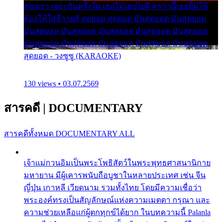
สองเรา เจอะกันครั้งใด เธอไม่เคยไยดี คราวนี้เธอยิ้มให้
ต้องให้ใส่ลีวายส์ สุดยอด สุดยอด มันสุดยอด มันสุดยอด
มันสุดยอด มันสุดยอด มันสุดยอด มันสุดยอด มันสุดยอด
มันสุดยอด มันสุดยอด มันสุดยอด มันสุดยอด มันสุดยอด
สุดยอด - วงซูซู (KARAOKE)
130 views • 03.07.2569
สารคดี
|
DOCUMENTARY
สารคดีทั้งหมด
DOCUMENTARY ALL
เจ้าแม่กวนอิมเป็นพระโพธิสัตว์ในพระพุทธศาสนานิกาย
มหายาน มีผู้เคารพนับถือบูชาในหลายประเทศ เช่น จีน
ญี่ปุ่น เกาหลี เวียดนาม รวมทั้งไทย โดยมีความเชื่อว่า
พระองค์ทรงเป็นสัญลักษณ์แห่งความเมตตา กรุณา และ
ความช่วยเหลือแก่ผู้ตกทุกข์ได้ยาก ในบทความนี้ Palanla