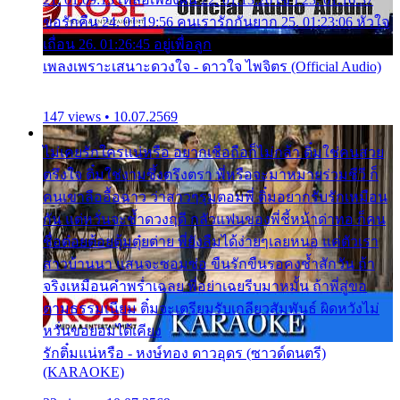
ขอรักคืน 24. 01:19:56 คนเรารักกันยาก 25. 01:23:06 หัวใจ
เถื่อน 26. 01:26:45 อยู่เพื่อลูก
เพลงเพราะเสนาะดวงใจ - ดาวใจ ไพจิตร (Official Audio)
147 views • 10.07.2569
ไม่เคยรักใครแน่หรือ อยากเชื่อถือก็ไม่กล้า ติ๋มใช่คนสวย
ตรึงใจ ติ๋มใช่งามซึ้งตรึงตรา พี่หรือจะมาหมายร่วมชีวี ก็
คนเขาลืออื้อฉาว ว่าสาวๆรุมตอมพี่ ติ๋มอยากรับรักเหมือน
กัน แต่หวั่นจะช้ำดวงฤดี กลัวแฟนของพี่ชี้หน้าด่าทอ ก็คน
ชื่อต๋อยต้อยตุ้มตุ๋ยต่าย พี่ยังลืมได้ง่ายๆเลยหนอ แค่ตัวเรา
สาวบ้านนา แสนจะซอมซ่อ ขืนรักขืนรอคงช้ำสักวัน ถ้า
จริงเหมือนคำพร่ำเฉลย พี่อย่าเฉยรีบมาหมั้น ถ้าพี่สู่ขอ
ตามธรรมเนียม ติ๋มจะเตรียมรับเกลียวสัมพันธ์ ผิดหวังไม่
หวั่นขอยอมได้เคียง
รักติ๋มแน่หรือ - หงษ์ทอง ดาวอุดร (ซาวด์ดนตรี)
(KARAOKE)