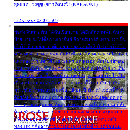
สุดยอด - วงซูซู (ซาวด์ดนตรี) (KARAOKE)
122 views • 03.07.2569
พ่อส่งเงินสามพัน ให้ฉันเรียนราม ได้อีกสักสามพัน ฉันคง
บ๊าย บาย จะไปซื้อกางเกงยีนส์ ลีวายส์มาใส่ เพราะเราเป็น
เด็กใต้ ลีวายส์อย่างเดียว อยากจะโชว์ถึงหิวโซ เด็กใต้ก็ไม่
หวั่น ตกตัวละหลายพัน กัดฟันซื้อมา ให้เด็กเทพเหลียวมอง
และต้องรู้ว่า เด็กใต้ไม่ธรรมดา แต่สุดยอด เดินโยกย้ายเย
ยวน กวนโอ๊ยพอได้ เพราะว่านุ่งลีวายส์ ตัวใหม่ใส่มา เดิน
เข้ามหาลัย จิ๊กโก๊มองหน้า ท่าจะมีปัญหา ไม่พอใจ ได้เป็น
เรื่องแน่นอน แต่ฉันไม่หวั่น เลยแหลงใต้ถามมัน ว่ามัน
พรั่นพรือ มันตอบว่าไม่พรื่อ เปลี่ยนเป็นยิ้มให้ เจอะเด็กใต้
ด้วยกัน ก็เลยรอด สุดยอด สุดยอด สุดยอด มันสุดยอด สุด
ยอด สุดยอด สุดยอด มันสุดยอด แอบหลงรักสาวราม ที่พัก
ห้องเช่า เธอผิวขาวผมยาว ปากแดงแหลงกลาง ถูกสเป็ก
จริงเธอ อยู่ห้องข้างข้าง อยากเข้าไปแหลงกลาง กลัว
ทองแดง กลับจากรามมาเจอ เธอมาซื้อข้าว แต่ก่อนนั้น