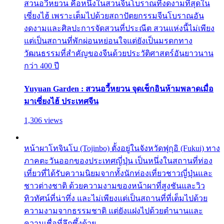
สวนอวี้หยวน คือหนึ่งในสวนจีนโบราณที่งดงามที่สุดใน
เซี่ยงไฮ้ เพราะเต็มไปด้วยสถาปัตยกรรมจีนโบราณอัน
งดงามและศิลปะการจัดสวนที่ประณีต สวนแห่งนี้ไม่เพียง
แต่เป็นสถานที่พักผ่อนหย่อนใจแต่ยังเป็นมรดกทาง
วัฒนธรรมที่สำคัญของจีนด้วยประวัติศาสตร์อันยาวนาน
กว่า 400 ปี
Yuyuan Garden : สวนอวี้หยวน จุดเช็กอินห้ามพลาดเมื่อ
มาเซี่ยงไฮ้ ประเทศจีน
1,306 views
หน้าผาโทจินโบ (Tojinbo) ตั้งอยู่ในจังหวัดฟุกุอิ (Fukui) ทาง
ภาคตะวันออกของประเทศญี่ปุ่น เป็นหนึ่งในสถานที่ท่อง
เที่ยวที่ได้รับความนิยมจากทั้งนักท่องเที่ยวชาวญี่ปุ่นและ
ชาวต่างชาติ ด้วยความงามของหน้าผาที่สูงชันและวิว
ทิวทัศน์ที่น่าทึ่ง และไม่เพียงแต่เป็นสถานที่ที่เต็มไปด้วย
ความงามจากธรรมชาติ แต่ยังแฝงไปด้วยตำนานและ
ความเชื่อที่ลึกซึ้งด้วย