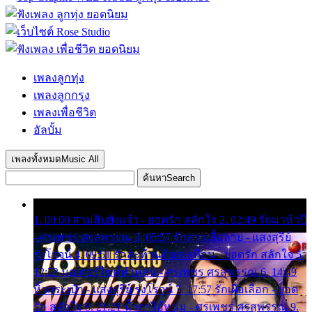
เพลงลูกทุ่ง
เพลงลูกกรุง
เพลงเพื่อชีวิต
อัลบั้ม
เพลงทั้งหมด
Music All
ค้นหา
Search
1. 00:00 สามสิบยังแจ๋ว - ยอดรัก สลักใจ 2. 02:49 รักมาห้าปี
- ศรเพชร ศรสุพรรณ 3. 05:57 รักสาวเสื้อลาย - แสงสุรีย์
รุ่งโรจน์ 4. 09:51 รักสะท้านดินสะเทือน - ยอดรัก สลักใจ 5.
12:23 มอเตอร์ไซค์ทำหล่น - ศรเพชร ศรสุพรรณ 6. 14:49
หิ้วกระเป๋า - แสงสุรีย์ รุ่งโรจน์ 7. 17:57 รักเผื่อเลือก - ยอด
รัก สลักใจ 8. 21:21 น้ำตาไอ้หนุ่ม - ศรเพชร ศรสุพรรณ 9.