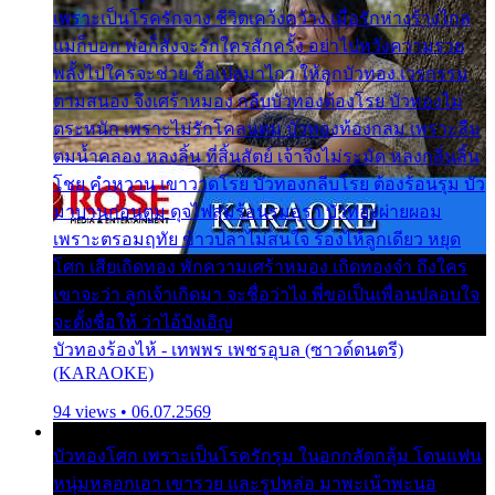
เพราะเป็นโรครักจาง ชีวิตเคว้งคว้าง เมื่อรักห่างร้างไกล
แม่ก็บอก พ่อก็สั่งจะรักใครสักครั้ง อย่าไปหวังความรวย
พลั้งไปใครจะช่วย ซื้อเปลมาไกว ให้ลูกบัวทอง เวรกรรม
ตามสนอง จึงเศร้าหมอง กลีบบัวทองต้องโรย บัวทองไม่
ตระหนัก เพราะไม่รักโคลนตม บัวทองท้องกลม เพราะลืม
ตมน้ำคลอง หลงลิ้น ที่สิ้นสัตย์ เจ้าจึงไม่ระมัด หลงกลิ่นลิ้น
โชย คำหวาน เขาวาดโรย บัวทองกลีบโรย ต้องร้อนรุม บัว
มาบานก่อนตูม ดุจไฟสุมร้อนรุมอุรา บัวทองผ่ายผอม
เพราะตรอมฤทัย ข้าวปลาไม่สนใจ ร้องไห้ลูกเดียว หยุด
โศก เสียเถิดทอง พักความเศร้าหมอง เถิดทองจ๋า ถึงใคร
เขาจะว่า ลูกเจ้าเกิดมา จะชื่อว่าไง พี่ขอเป็นเพื่อนปลอบใจ
จะตั้งชื่อให้ ว่าไอ้บังเอิญ
บัวทองร้องไห้ - เทพพร เพชรอุบล (ซาวด์ดนตรี)
(KARAOKE)
94 views • 06.07.2569
บัวทองโศก เพราะเป็นโรครักรุม ในอกกลัดกลุ้ม โดนแฟน
หนุ่มหลอกเอา เขารวย และรูปหล่อ มาพะเน้าพะนอ