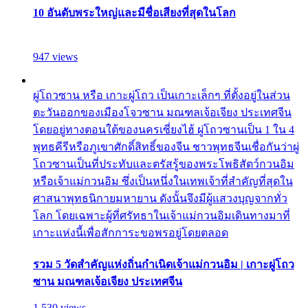
10 อันดับพระใหญ่และมีชื่อเสียงที่สุดในโลก
947 views
ผู่โถวซาน หรือ เกาะผู่โถว เป็นเกาะเล็กๆ ที่ตั้งอยู่ในส่วน
ตะวันออกของเมืองโจวซาน มณฑลเจ้อเจียง ประเทศจีน
โดยอยู่ทางตอนใต้ของนครเซี่ยงไฮ้ ผู่โถวซานเป็น 1 ใน 4
พุทธคีรีหรือภูเขาศักดิ์สิทธิ์ของจีน ชาวพุทธจีนเชื่อกันว่าผู่
โถวซานเป็นที่ประทับและตรัสรู้ของพระโพธิสัตว์กวนอิม
หรือเจ้าแม่กวนอิม ซึ่งเป็นหนึ่งในเทพเจ้าที่สำคัญที่สุดใน
ศาสนาพุทธนิกายมหายาน ดังนั้นจึงมีผู้แสวงบุญจากทั่ว
โลก โดยเฉพาะผู้ที่ศรัทธาในเจ้าแม่กวนอิมเดินทางมาที่
เกาะแห่งนี้เพื่อสักการะขอพรอยู่โดยตลอด
รวม 5 วัดสำคัญแห่งถิ่นกำเนิดเจ้าแม่กวนอิม | เกาะผู่โถว
ซาน มณฑลเจ้อเจียง ประเทศจีน
1,530 views