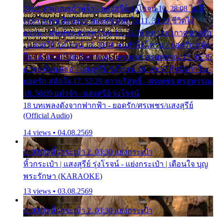
24:27 สามเณรกำพร้า - แสงสุรีย์ รุ่งโรจน์ 10. 28:08 ไม่มี
เวลาไปหาเมียน้อย - ยอดรัก สลักใจ 11. 31:29 ชีวิตไอ้
ธรรม - ศรเพชร ศรสุพรรณ 12. 35:26 ทหารอากาศขาดรัก
- แสงสุรีย์ รุ่งโรจน์ 13. 39:01 คนหัวใจโทรม - ยอดรัก สลัก
ใจ 14. 42:49 ไอ้หวังตายแน่ - ศรเพชร ศรสุพรรณ 15. 46:35
ธาตุแท้ของเธอ - แสงสุรีย์ รุ่งโรจน์ 16. 49:57 กำนันกำใน -
ยอดรัก สลักใจ 17. 52:29 สาวบริสุทธิ์ - ศรเพชร ศรสุพรรณ
18. 56:05 แต๋วจ๋า - แสงสุรีย์ รุ่งโรจน์
18 บทเพลงดังจากฟากฟ้า - ยอดรัก/ศรเพชร/แสงสุรีย์
(Official Audio)
14 views • 04.08.2569
1. 00:00 หิ้วกระเป๋า 2. 03:30 แย่งกระเป๋า
หิ้วกระเป๋า | แสงสุรีย์ รุ่งโรจน์ - แย่งกระเป๋า | เตือนใจ บุญ
พระรักษา (KARAOKE)
13 views • 03.08.2569
1. 00:00 หิ้วกระเป๋า 2. 03:30 แย่งกระเป๋า