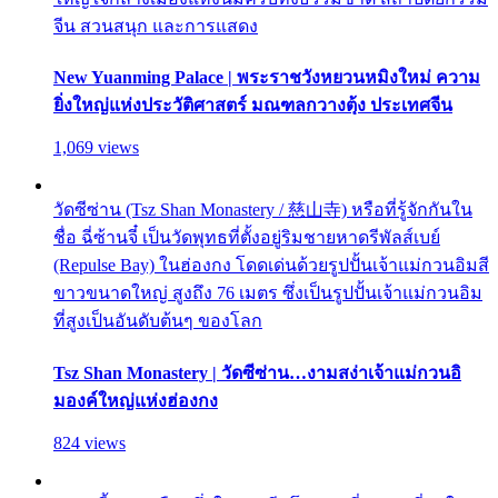
จีน สวนสนุก และการแสดง
New Yuanming Palace | พระราชวังหยวนหมิงใหม่ ความ
ยิ่งใหญ่แห่งประวัติศาสตร์ มณฑลกวางตุ้ง ประเทศจีน
1,069 views
วัดซีซ่าน (Tsz Shan Monastery / 慈山寺) หรือที่รู้จักกันใน
ชื่อ ฉี่ซ้านจี๋ เป็นวัดพุทธที่ตั้งอยู่ริมชายหาดรีพัลส์เบย์
(Repulse Bay) ในฮ่องกง โดดเด่นด้วยรูปปั้นเจ้าแม่กวนอิมสี
ขาวขนาดใหญ่ สูงถึง 76 เมตร ซึ่งเป็นรูปปั้นเจ้าแม่กวนอิม
ที่สูงเป็นอันดับต้นๆ ของโลก
Tsz Shan Monastery | วัดซีซ่าน…งามสง่าเจ้าแม่กวนอิ
มองค์ใหญ่แห่งฮ่องกง
824 views