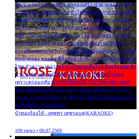
ออเซาะจนใจเบา สงสาร บัวทองเศร้า น้ำตาคลอเบ้า เฝ้า
อาลัย หนุ่มรูปหล่อหนีไกล หัวใจบัวทองระรวย บัวทองโศก
เพราะเป็นโรครักจาง ชีวิตเคว้งคว้าง เมื่อรักห่างร้างไกล
แม่ก็บอก พ่อก็สั่งจะรักใครสักครั้ง อย่าไปหวังความรวย
พลั้งไปใครจะช่วย ซื้อเปลมาไกว ให้ลูกบัวทอง เวรกรรม
ตามสนอง จึงเศร้าหมอง กลีบบัวทองต้องโรย บัวทองไม่
ตระหนัก เพราะไม่รักโคลนตม บัวทองท้องกลม เพราะลืม
ตมน้ำคลอง หลงลิ้น ที่สิ้นสัตย์ เจ้าจึงไม่ระมัด หลงกลิ่นลิ้น
โชย คำหวาน เขาวาดโรย บัวทองกลีบโรย ต้องร้อนรุม บัว
มาบานก่อนตูม ดุจไฟสุมร้อนรุมอุรา บัวทองผ่ายผอม
เพราะตรอมฤทัย ข้าวปลาไม่สนใจ ร้องไห้ลูกเดียว หยุด
โศก เสียเถิดทอง พักความเศร้าหมอง เถิดทองจ๋า ถึงใคร
เขาจะว่า ลูกเจ้าเกิดมา จะชื่อว่าไง พี่ขอเป็นเพื่อนปลอบใจ
จะตั้งชื่อให้ ว่าไอ้บังเอิญ
บัวทองร้องไห้ - เทพพร เพชรอุบล(KARAOKE)
109 views • 06.07.2569