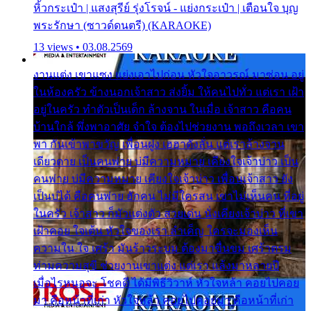
หิ้วกระเป๋า | แสงสุรีย์ รุ่งโรจน์ - แย่งกระเป๋า | เตือนใจ บุญ
พระรักษา (ซาวด์ดนตรี) (KARAOKE)
13 views • 03.08.2569
งานแต่ง เขาแซง แย่งเอาไปก่อน หัวใจอาวรณ์ มาซ่อน อยู่
ในห้องครัว ข้างนอกเจ้าสาว ส่งยิ้ม ให้คนไปทั่ว แต่เรา เฝ้า
อยู่ในครัว ทำตัวเป็นเด็ก ล้างจาน ในเมื่อ เจ้าสาว คือคน
บ้านใกล้ พึ่งพาอาศัย จำใจ ต้องไปช่วยงาน พอถึงเวลา เขา
พา กันเข้าพาขวัญ เพื่อนฝูง เฮฮาดังลั่น แต่เราล้างจาน
เดียวดาย เป็นคนพ่าย บ่มีความหมาย เคียงใจเจ้าบ่าว เป็น
คนพ่าย บ่มีความหมาย เคียงใจเจ้าบ่าว เพื่อนเจ้าสาว ยัง
เป็นบ่ได้ คือคนพ่าย ฮักคน ไม่มีใครสน เขาไม่เห็นคน ที่อยู่
ในครัว เจ้าสาว ก็มัวแต่งตัว สวยเด่น นั่งเคียงเจ้าบ่าว ที่เขา
เฝ้าคอย ใจเต้น หัวใจของเรา ลำเค็ญ ใครจะมองเห็น
ความใน ใจ เศร้า มันร้าวระบม ต้องมาขื่นขม เศร้าตรม
ท่ามความสุขี ช่วยงานเขาแต่ง แต่เรา แล้งมาหลายปี
เมื่อไรหนอจะ โชคดี ได้มีพิธีวิวาห์ หัวใจหล้า คอยไปคอย
มา คือหน้าที่เก่า หัวใจหล้า คอยไปคอยมา คือหน้าที่เก่า