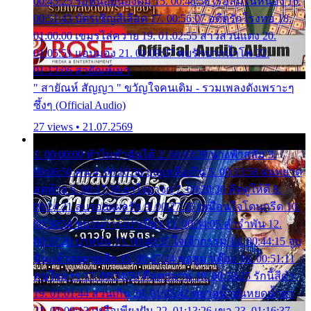
00:45:25 รอหน่อยน้องติ๋ม 15. 00:48:56 เรือล่มในหนอง 16.
00:51:43 บัตรเชิญสีเลือด 17. 00:56:07 อดีตรักโรงทอ 18.
01:00:00 เขมรไล่ควาย 19. 01:02:55 สาวสวนแตง 20.
01:05:51 แอบมอง 21. 01:09:27 พบรักปากน้ำโพ 22.
01:13:06 สายัณห์เมา
" สายัณห์ สัญญา " ขวัญใจคนเดิม - รวมเพลงดังเพราะๆ
ซึ้งๆ (Official Audio)
27 views • 21.07.2569
1. 00:00:00 ทำไมทำฉันได้ 2. 00:03:20 นางฟ้าสลัม 3.
00:06:50 คน 4. 00:10:36 บุญเหลือเกิน 5. 00:13:58 ฝนหยาด
สุดท้าย 6. 00:17:30 ยาใจยาจก 7. 00:20:30 คิดดูให้ดี 8.
00:24:21 ลบรอยแผลรัก 9. 00:27:35 เหมือนใจโดนกรีด 10.
00:30:54 ขบวนการเปาเปียว 11. 00:34:05 คำรำพัน 12.
00:37:20 ปาหนัน 13. 00:40:37 ใจเจ้ากรรม 14. 00:44:15 จูบ
ฉันแล้วจงตายเสีย 15. 00:47:24 ขอสูมาเต๊อะ 16. 00:51:11
คนใจมาร 17. 00:54:50 คืนทรมาน 18. 00:58:25 รักนี้สีดำ
19. 01:01:44 ส่วนเกิน 20. 01:05:42 หยาดน้ำฝนหยดน้ำตา
21. 01:09:13 เหลือเพียงฝัน 22. 01:13:26 เขา 23. 01:16:37