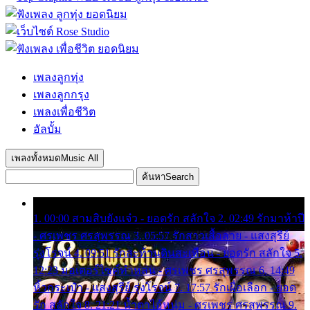
เพลงลูกทุ่ง
เพลงลูกกรุง
เพลงเพื่อชีวิต
อัลบั้ม
เพลงทั้งหมด
Music All
ค้นหา
Search
1. 00:00 สามสิบยังแจ๋ว - ยอดรัก สลักใจ 2. 02:49 รักมาห้าปี
- ศรเพชร ศรสุพรรณ 3. 05:57 รักสาวเสื้อลาย - แสงสุรีย์
รุ่งโรจน์ 4. 09:51 รักสะท้านดินสะเทือน - ยอดรัก สลักใจ 5.
12:23 มอเตอร์ไซค์ทำหล่น - ศรเพชร ศรสุพรรณ 6. 14:49
หิ้วกระเป๋า - แสงสุรีย์ รุ่งโรจน์ 7. 17:57 รักเผื่อเลือก - ยอด
รัก สลักใจ 8. 21:21 น้ำตาไอ้หนุ่ม - ศรเพชร ศรสุพรรณ 9.