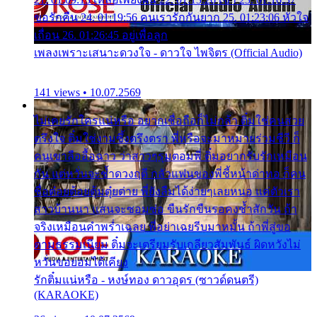
ขอรักคืน 24. 01:19:56 คนเรารักกันยาก 25. 01:23:06 หัวใจ
เถื่อน 26. 01:26:45 อยู่เพื่อลูก
เพลงเพราะเสนาะดวงใจ - ดาวใจ ไพจิตร (Official Audio)
141 views • 10.07.2569
ไม่เคยรักใครแน่หรือ อยากเชื่อถือก็ไม่กล้า ติ๋มใช่คนสวย
ตรึงใจ ติ๋มใช่งามซึ้งตรึงตรา พี่หรือจะมาหมายร่วมชีวี ก็
คนเขาลืออื้อฉาว ว่าสาวๆรุมตอมพี่ ติ๋มอยากรับรักเหมือน
กัน แต่หวั่นจะช้ำดวงฤดี กลัวแฟนของพี่ชี้หน้าด่าทอ ก็คน
ชื่อต๋อยต้อยตุ้มตุ๋ยต่าย พี่ยังลืมได้ง่ายๆเลยหนอ แค่ตัวเรา
สาวบ้านนา แสนจะซอมซ่อ ขืนรักขืนรอคงช้ำสักวัน ถ้า
จริงเหมือนคำพร่ำเฉลย พี่อย่าเฉยรีบมาหมั้น ถ้าพี่สู่ขอ
ตามธรรมเนียม ติ๋มจะเตรียมรับเกลียวสัมพันธ์ ผิดหวังไม่
หวั่นขอยอมได้เคียง
รักติ๋มแน่หรือ - หงษ์ทอง ดาวอุดร (ซาวด์ดนตรี)
(KARAOKE)