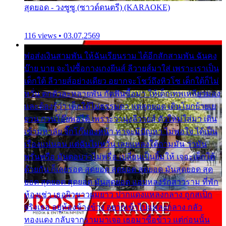
สุดยอด - วงซูซู (ซาวด์ดนตรี) (KARAOKE)
116 views • 03.07.2569
พ่อส่งเงินสามพัน ให้ฉันเรียนราม ได้อีกสักสามพัน ฉันคง
บ๊าย บาย จะไปซื้อกางเกงยีนส์ ลีวายส์มาใส่ เพราะเราเป็น
เด็กใต้ ลีวายส์อย่างเดียว อยากจะโชว์ถึงหิวโซ เด็กใต้ก็ไม่
หวั่น ตกตัวละหลายพัน กัดฟันซื้อมา ให้เด็กเทพเหลียวมอง
และต้องรู้ว่า เด็กใต้ไม่ธรรมดา แต่สุดยอด เดินโยกย้ายเย
ยวน กวนโอ๊ยพอได้ เพราะว่านุ่งลีวายส์ ตัวใหม่ใส่มา เดิน
เข้ามหาลัย จิ๊กโก๊มองหน้า ท่าจะมีปัญหา ไม่พอใจ ได้เป็น
เรื่องแน่นอน แต่ฉันไม่หวั่น เลยแหลงใต้ถามมัน ว่ามัน
พรั่นพรือ มันตอบว่าไม่พรื่อ เปลี่ยนเป็นยิ้มให้ เจอะเด็กใต้
ด้วยกัน ก็เลยรอด สุดยอด สุดยอด สุดยอด มันสุดยอด สุด
ยอด สุดยอด สุดยอด มันสุดยอด แอบหลงรักสาวราม ที่พัก
ห้องเช่า เธอผิวขาวผมยาว ปากแดงแหลงกลาง ถูกสเป็ก
จริงเธอ อยู่ห้องข้างข้าง อยากเข้าไปแหลงกลาง กลัว
ทองแดง กลับจากรามมาเจอ เธอมาซื้อข้าว แต่ก่อนนั้น