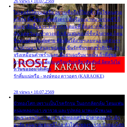
26 views • 10.07.2569
ไม่เคยรักใครแน่หรือ อยากเชื่อถือก็ไม่กล้า ติ๋มใช่คนสวย
ตรึงใจ ติ๋มใช่งามซึ้งตรึงตรา พี่หรือจะมาหมายร่วมชีวี ก็
คนเขาลืออื้อฉาว ว่าสาวๆรุมตอมพี่ ติ๋มอยากรับรักเหมือน
กัน แต่หวั่นจะช้ำดวงฤดี กลัวแฟนของพี่ชี้หน้าด่าทอ ก็คน
ชื่อต๋อยต้อยตุ้มตุ๋ยต่าย พี่ยังลืมได้ง่ายๆเลยหนอ แค่ตัวเรา
สาวบ้านนา แสนจะซอมซ่อ ขืนรักขืนรอคงช้ำสักวัน ถ้า
จริงเหมือนคำพร่ำเฉลย พี่อย่าเฉยรีบมาหมั้น ถ้าพี่สู่ขอ
ตามธรรมเนียม ติ๋มจะเตรียมรับเกลียวสัมพันธ์ ผิดหวังไม่
หวั่นขอยอมได้เคียง
รักติ๋มแน่หรือ - หงษ์ทอง ดาวอุดร (KARAOKE)
28 views • 10.07.2569
บัวทองโศก เพราะเป็นโรครักรุม ในอกกลัดกลุ้ม โดนแฟน
หนุ่มหลอกเอา เขารวย และรูปหล่อ มาพะเน้าพะนอ
ออเซาะจนใจเบา สงสาร บัวทองเศร้า น้ำตาคลอเบ้า เฝ้า
อาลัย หนุ่มรูปหล่อหนีไกล หัวใจบัวทองระรวย บัวทองโศก