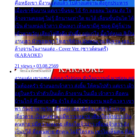
คือหยังเขา มีงานแต่งแล้ว ไปล้างแต่จาน ดั่งถูกประหาร
เมื่อเขาชื่นบาน แต่เราขื่นขม โอ้ รัก ลอยลม ไม่สม ดัง ใจ
ล้างจานคอยคู่ ไม่รู้ อีกนานเท่าใด จะได้ เลื่อนขั้นบันได ได้
เป็น ตำแหน่งเจ้าสาว มันเหงา เห็นเขามีคู่ ซมดู มีคู่ก็ม่วน
เข้าพาขวัญ เสียงโห่ตึงตึง มันซึ้ง อยู่แก่ใจ มื้อใด๋หนอ สิเป็น
งานเฮา มัวซอยเขา ใจเฮาซิด้าน มันทรมาน จับจาน เอย…
ล้างจานในงานแต่ง - Cover Ver. (ซาวด์ดนตรี)
(KARAOKE)
21 views • 03.08.2569
งานแต่ง เขาแซง แย่งเอาไปก่อน หัวใจอาวรณ์ มาซ่อน อยู่
ในห้องครัว ข้างนอกเจ้าสาว ส่งยิ้ม ให้คนไปทั่ว แต่เรา เฝ้า
อยู่ในครัว ทำตัวเป็นเด็ก ล้างจาน ในเมื่อ เจ้าสาว คือคน
บ้านใกล้ พึ่งพาอาศัย จำใจ ต้องไปช่วยงาน พอถึงเวลา เขา
พา กันเข้าพาขวัญ เพื่อนฝูง เฮฮาดังลั่น แต่เราล้างจาน
เดียวดาย เป็นคนพ่าย บ่มีความหมาย เคียงใจเจ้าบ่าว เป็น
คนพ่าย บ่มีความหมาย เคียงใจเจ้าบ่าว เพื่อนเจ้าสาว ยัง
เป็นบ่ได้ คือคนพ่าย ฮักคน ไม่มีใครสน เขาไม่เห็นคน ที่อยู่