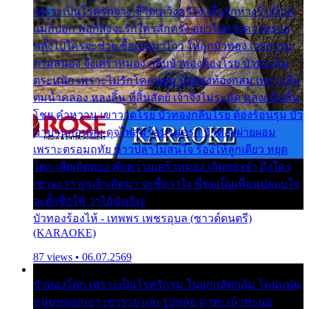
เพราะเป็นโรครักจาง ชีวิตเคว้งคว้าง เมื่อรักห่างร้างไกล
แม่ก็บอก พ่อก็สั่งจะรักใครสักครั้ง อย่าไปหวังความรวย
พลั้งไปใครจะช่วย ซื้อเปลมาไกว ให้ลูกบัวทอง เวรกรรม
ตามสนอง จึงเศร้าหมอง กลีบบัวทองต้องโรย บัวทองไม่
ตระหนัก เพราะไม่รักโคลนตม บัวทองท้องกลม เพราะลืม
ตมน้ำคลอง หลงลิ้น ที่สิ้นสัตย์ เจ้าจึงไม่ระมัด หลงกลิ่นลิ้น
โชย คำหวาน เขาวาดโรย บัวทองกลีบโรย ต้องร้อนรุม บัว
มาบานก่อนตูม ดุจไฟสุมร้อนรุมอุรา บัวทองผ่ายผอม
เพราะตรอมฤทัย ข้าวปลาไม่สนใจ ร้องไห้ลูกเดียว หยุด
โศก เสียเถิดทอง พักความเศร้าหมอง เถิดทองจ๋า ถึงใคร
เขาจะว่า ลูกเจ้าเกิดมา จะชื่อว่าไง พี่ขอเป็นเพื่อนปลอบใจ
จะตั้งชื่อให้ ว่าไอ้บังเอิญ
บัวทองร้องไห้ - เทพพร เพชรอุบล (ซาวด์ดนตรี)
(KARAOKE)
87 views • 06.07.2569
บัวทองโศก เพราะเป็นโรครักรุม ในอกกลัดกลุ้ม โดนแฟน
หนุ่มหลอกเอา เขารวย และรูปหล่อ มาพะเน้าพะนอ