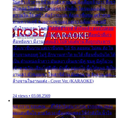
ในครัว เจ้าสาว ก็มัวแต่งตัว สวยเด่น นั่งเคียงเจ้าบ่าว ที่เขา
เฝ้าคอย ใจเต้น หัวใจของเรา ลำเค็ญ ใครจะมองเห็น
ความใน ใจ เศร้า มันร้าวระบม ต้องมาขื่นขม เศร้าตรม
ท่ามความสุขี ช่วยงานเขาแต่ง แต่เรา แล้งมาหลายปี
เมื่อไรหนอจะ โชคดี ได้มีพิธีวิวาห์ หัวใจหล้า คอยไปคอย
มา คือหน้าที่เก่า หัวใจหล้า คอยไปคอยมา คือหน้าที่เก่า
คือหยังเขา มีงานแต่งแล้ว ไปล้างแต่จาน ดั่งถูกประหาร
เมื่อเขาชื่นบาน แต่เราขื่นขม โอ้ รัก ลอยลม ไม่สม ดัง ใจ
ล้างจานคอยคู่ ไม่รู้ อีกนานเท่าใด จะได้ เลื่อนขั้นบันได ได้
เป็น ตำแหน่งเจ้าสาว มันเหงา เห็นเขามีคู่ ซมดู มีคู่ก็ม่วน
เข้าพาขวัญ เสียงโห่ตึงตึง มันซึ้ง อยู่แก่ใจ มื้อใด๋หนอ สิเป็น
งานเฮา มัวซอยเขา ใจเฮาซิด้าน มันทรมาน จับจาน เอย…
ล้างจานในงานแต่ง - Cover Ver. (KARAOKE)
24 views • 03.08.2569
ขอ กราบ ขอบคุณ.... ที่ได้รับไออุ่น การุณ จากแฟน เพลง
ผมแสนชื่นใจ หายวังเวง เมื่อแฟนเพลง ให้กำลังใจ น้ำใจ