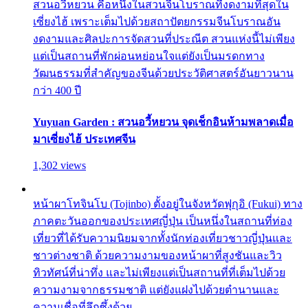
สวนอวี้หยวน คือหนึ่งในสวนจีนโบราณที่งดงามที่สุดใน
เซี่ยงไฮ้ เพราะเต็มไปด้วยสถาปัตยกรรมจีนโบราณอัน
งดงามและศิลปะการจัดสวนที่ประณีต สวนแห่งนี้ไม่เพียง
แต่เป็นสถานที่พักผ่อนหย่อนใจแต่ยังเป็นมรดกทาง
วัฒนธรรมที่สำคัญของจีนด้วยประวัติศาสตร์อันยาวนาน
กว่า 400 ปี
Yuyuan Garden : สวนอวี้หยวน จุดเช็กอินห้ามพลาดเมื่อ
มาเซี่ยงไฮ้ ประเทศจีน
1,302 views
หน้าผาโทจินโบ (Tojinbo) ตั้งอยู่ในจังหวัดฟุกุอิ (Fukui) ทาง
ภาคตะวันออกของประเทศญี่ปุ่น เป็นหนึ่งในสถานที่ท่อง
เที่ยวที่ได้รับความนิยมจากทั้งนักท่องเที่ยวชาวญี่ปุ่นและ
ชาวต่างชาติ ด้วยความงามของหน้าผาที่สูงชันและวิว
ทิวทัศน์ที่น่าทึ่ง และไม่เพียงแต่เป็นสถานที่ที่เต็มไปด้วย
ความงามจากธรรมชาติ แต่ยังแฝงไปด้วยตำนานและ
ความเชื่อที่ลึกซึ้งด้วย