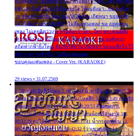
คู่แฟนเพลง ไม่เคยคิดว่าเก่ง หรือดังกว่าใคร..ใคร พระคุณ
ผู้ฟัง เท่านั้นยิ่งใหญ่ ที่เป็นแรงใจ ให้ผมดังมา.. ขอ องค์เท
วา สถิตฟากฟ้ายิ่งใหญ่ คุ้มภัยให้ท่าน เถิดหนา ขอจงเชื่อ
ใจ ไว้เถิดว่า ตราบชั่วชีวา ไม่ลืมแฟนเพลง ขอ อยู่คู่แฟน
เพลง ไม่เคยคิดว่าเก่ง หรือดังกว่าใคร..ใคร พระคุณผู้ฟัง
เท่านั้นยิ่งใหญ่ ที่เป็นแรงใจ ให้ผมดังมา.. ขอ องค์เทวา
สถิตฟากฟ้ายิ่งใหญ่ คุ้มภัยให้ท่าน เถิดหนา ขอจงเชื่อใจ ไว้
เถิดว่า ตราบชั่วชีวา ไม่ลืมแฟนเพลง
ขอบคุณแฟนเพลง - Cover Ver. (KARAOKE)
29 views • 31.07.2569
1. 00:00:00 ยินดีรับเดน 2. 00:03:44 น้ำตาอีสาน 3. 00:07:51
กิ่งทองใบหยก 4. 00:10:35 น้ำนิ่งไหลลึก 5. 00:13:49 ลานรัก
ลานเท 6. 00:17:06 จำใจจาก 7. 00:20:53 คืนฝนตก 8.
00:25:16 น้ำลงเดือนยี่ 9. 00:28:47 โสนน้อยเรือนงาม 10.
00:32:29 ตอไม้ที่ตายแล้ว 11. 00:35:41 น้ำกรดแช่เย็น 12.
00:39:08 อยากฟังซ้ำ 13. 00:42:32 รู้ว่าเขาหลอก 14.