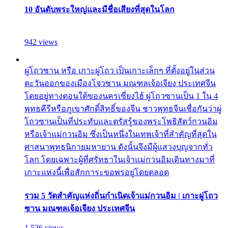
10 อันดับพระใหญ่และมีชื่อเสียงที่สุดในโลก
942 views
ผู่โถวซาน หรือ เกาะผู่โถว เป็นเกาะเล็กๆ ที่ตั้งอยู่ในส่วน
ตะวันออกของเมืองโจวซาน มณฑลเจ้อเจียง ประเทศจีน
โดยอยู่ทางตอนใต้ของนครเซี่ยงไฮ้ ผู่โถวซานเป็น 1 ใน 4
พุทธคีรีหรือภูเขาศักดิ์สิทธิ์ของจีน ชาวพุทธจีนเชื่อกันว่าผู่
โถวซานเป็นที่ประทับและตรัสรู้ของพระโพธิสัตว์กวนอิม
หรือเจ้าแม่กวนอิม ซึ่งเป็นหนึ่งในเทพเจ้าที่สำคัญที่สุดใน
ศาสนาพุทธนิกายมหายาน ดังนั้นจึงมีผู้แสวงบุญจากทั่ว
โลก โดยเฉพาะผู้ที่ศรัทธาในเจ้าแม่กวนอิมเดินทางมาที่
เกาะแห่งนี้เพื่อสักการะขอพรอยู่โดยตลอด
รวม 5 วัดสำคัญแห่งถิ่นกำเนิดเจ้าแม่กวนอิม | เกาะผู่โถว
ซาน มณฑลเจ้อเจียง ประเทศจีน
1,526 views