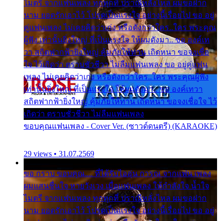
ไมตรี จากแฟนเพลง ทุกทุกที่ ปราณีหลั่งไหล ผมขอฝาก
นาม ยอดรักเอาไว้ โปรดเป็นแรงใจ อย่างนี้เรื่อยไป ขอ อยู่
คู่แฟนเพลง ไม่เคยคิดว่าเก่ง หรือดังกว่าใคร..ใคร พระคุณ
ผู้ฟัง เท่านั้นยิ่งใหญ่ ที่เป็นแรงใจ ให้ผมดังมา.. ขอ องค์เท
วา สถิตฟากฟ้ายิ่งใหญ่ คุ้มภัยให้ท่าน เถิดหนา ขอจงเชื่อ
ใจ ไว้เถิดว่า ตราบชั่วชีวา ไม่ลืมแฟนเพลง ขอ อยู่คู่แฟน
เพลง ไม่เคยคิดว่าเก่ง หรือดังกว่าใคร..ใคร พระคุณผู้ฟัง
เท่านั้นยิ่งใหญ่ ที่เป็นแรงใจ ให้ผมดังมา.. ขอ องค์เทวา
สถิตฟากฟ้ายิ่งใหญ่ คุ้มภัยให้ท่าน เถิดหนา ขอจงเชื่อใจ ไว้
เถิดว่า ตราบชั่วชีวา ไม่ลืมแฟนเพลง
ขอบคุณแฟนเพลง - Cover Ver. (ซาวด์ดนตรี) (KARAOKE)
29 views • 31.07.2569
ขอ กราบ ขอบคุณ.... ที่ได้รับไออุ่น การุณ จากแฟน เพลง
ผมแสนชื่นใจ หายวังเวง เมื่อแฟนเพลง ให้กำลังใจ น้ำใจ
ไมตรี จากแฟนเพลง ทุกทุกที่ ปราณีหลั่งไหล ผมขอฝาก
นาม ยอดรักเอาไว้ โปรดเป็นแรงใจ อย่างนี้เรื่อยไป ขอ อยู่