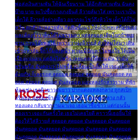
พ่อส่งเงินสามพัน ให้ฉันเรียนราม ได้อีกสักสามพัน ฉันคง
บ๊าย บาย จะไปซื้อกางเกงยีนส์ ลีวายส์มาใส่ เพราะเราเป็น
เด็กใต้ ลีวายส์อย่างเดียว อยากจะโชว์ถึงหิวโซ เด็กใต้ก็ไม่
หวั่น ตกตัวละหลายพัน กัดฟันซื้อมา ให้เด็กเทพเหลียวมอง
และต้องรู้ว่า เด็กใต้ไม่ธรรมดา แต่สุดยอด เดินโยกย้ายเย
ยวน กวนโอ๊ยพอได้ เพราะว่านุ่งลีวายส์ ตัวใหม่ใส่มา เดิน
เข้ามหาลัย จิ๊กโก๊มองหน้า ท่าจะมีปัญหา ไม่พอใจ ได้เป็น
เรื่องแน่นอน แต่ฉันไม่หวั่น เลยแหลงใต้ถามมัน ว่ามัน
พรั่นพรือ มันตอบว่าไม่พรื่อ เปลี่ยนเป็นยิ้มให้ เจอะเด็กใต้
ด้วยกัน ก็เลยรอด สุดยอด สุดยอด สุดยอด มันสุดยอด สุด
ยอด สุดยอด สุดยอด มันสุดยอด แอบหลงรักสาวราม ที่พัก
ห้องเช่า เธอผิวขาวผมยาว ปากแดงแหลงกลาง ถูกสเป็ก
จริงเธอ อยู่ห้องข้างข้าง อยากเข้าไปแหลงกลาง กลัว
ทองแดง กลับจากรามมาเจอ เธอมาซื้อข้าว แต่ก่อนนั้น
สองเรา เจอะกันครั้งใด เธอไม่เคยไยดี คราวนี้เธอยิ้มให้
ต้องให้ใส่ลีวายส์ สุดยอด สุดยอด มันสุดยอด มันสุดยอด
มันสุดยอด มันสุดยอด มันสุดยอด มันสุดยอด มันสุดยอด
มันสุดยอด มันสุดยอด มันสุดยอด มันสุดยอด มันสุดยอด