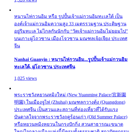
หนานไห่กวนอิม หรือ รูปปั้นเจ้าแม่กวนอิมทะเลใต้ เป็น
องค์เจ้าแม่กวนอิมความสูง 33 เมตรรวมฐาน ประดิษฐาน
อยู่ริมทะเล ไม่ไกลกันนักกับ “วัดเจ้าแม่กวนอิมไม่ยอมไป”
บนเกาะผู่โถวซาน เมืองโจวซาน มณฑลเจ้อเจียง ประเทศ
จีน
Nanhai Guanyin : หนานไห่กวนอิม...รูปปั้นเจ้าแม่กวนอิม
ทะเลใต้, ผู่โถวซาน ประเทศจีน
1,025 views
พระราชวังหยวนหมิงใหม่ (New Yuanming Palace/宮新園
明園) ในเมืองจูไห่ (Zhuhai) มณฑลกวางตุ้ง (Quangdong)
ประเทศจีน เป็นสวนและสถานที่ท่องเที่ยวที่ได้รับแรง
บันดาลใจจากพระราชวังฤดูร้อนเก่า (Old Summer Palace)
หรือหยวนหมิงหยวนในกรุงปักกิ่ง สวนสาธารณะขนาด
ใหญ่ใจกลางเมืองแห่งนี้มีครบทั้งธรรมชาติ สถาปัตยกรรม