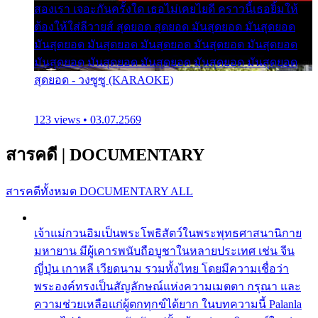
สองเรา เจอะกันครั้งใด เธอไม่เคยไยดี คราวนี้เธอยิ้มให้
ต้องให้ใส่ลีวายส์ สุดยอด สุดยอด มันสุดยอด มันสุดยอด
มันสุดยอด มันสุดยอด มันสุดยอด มันสุดยอด มันสุดยอด
มันสุดยอด มันสุดยอด มันสุดยอด มันสุดยอด มันสุดยอด
สุดยอด - วงซูซู (KARAOKE)
123 views • 03.07.2569
สารคดี
|
DOCUMENTARY
สารคดีทั้งหมด
DOCUMENTARY ALL
เจ้าแม่กวนอิมเป็นพระโพธิสัตว์ในพระพุทธศาสนานิกาย
มหายาน มีผู้เคารพนับถือบูชาในหลายประเทศ เช่น จีน
ญี่ปุ่น เกาหลี เวียดนาม รวมทั้งไทย โดยมีความเชื่อว่า
พระองค์ทรงเป็นสัญลักษณ์แห่งความเมตตา กรุณา และ
ความช่วยเหลือแก่ผู้ตกทุกข์ได้ยาก ในบทความนี้ Palanla