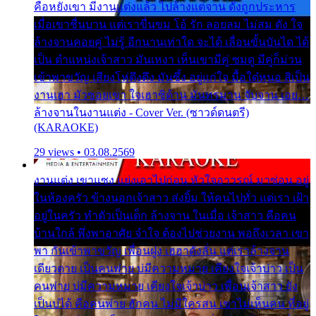
คือหยังเขา มีงานแต่งแล้ว ไปล้างแต่จาน ดั่งถูกประหาร
เมื่อเขาชื่นบาน แต่เราขื่นขม โอ้ รัก ลอยลม ไม่สม ดัง ใจ
ล้างจานคอยคู่ ไม่รู้ อีกนานเท่าใด จะได้ เลื่อนขั้นบันได ได้
เป็น ตำแหน่งเจ้าสาว มันเหงา เห็นเขามีคู่ ซมดู มีคู่ก็ม่วน
เข้าพาขวัญ เสียงโห่ตึงตึง มันซึ้ง อยู่แก่ใจ มื้อใด๋หนอ สิเป็น
งานเฮา มัวซอยเขา ใจเฮาซิด้าน มันทรมาน จับจาน เอย…
ล้างจานในงานแต่ง - Cover Ver. (ซาวด์ดนตรี)
(KARAOKE)
29 views • 03.08.2569
งานแต่ง เขาแซง แย่งเอาไปก่อน หัวใจอาวรณ์ มาซ่อน อยู่
ในห้องครัว ข้างนอกเจ้าสาว ส่งยิ้ม ให้คนไปทั่ว แต่เรา เฝ้า
อยู่ในครัว ทำตัวเป็นเด็ก ล้างจาน ในเมื่อ เจ้าสาว คือคน
บ้านใกล้ พึ่งพาอาศัย จำใจ ต้องไปช่วยงาน พอถึงเวลา เขา
พา กันเข้าพาขวัญ เพื่อนฝูง เฮฮาดังลั่น แต่เราล้างจาน
เดียวดาย เป็นคนพ่าย บ่มีความหมาย เคียงใจเจ้าบ่าว เป็น
คนพ่าย บ่มีความหมาย เคียงใจเจ้าบ่าว เพื่อนเจ้าสาว ยัง
เป็นบ่ได้ คือคนพ่าย ฮักคน ไม่มีใครสน เขาไม่เห็นคน ที่อยู่