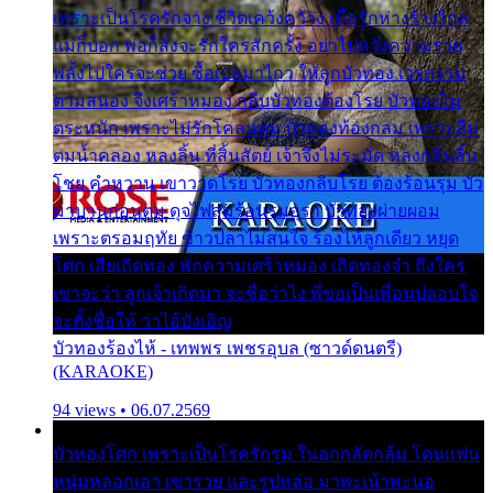
เพราะเป็นโรครักจาง ชีวิตเคว้งคว้าง เมื่อรักห่างร้างไกล
แม่ก็บอก พ่อก็สั่งจะรักใครสักครั้ง อย่าไปหวังความรวย
พลั้งไปใครจะช่วย ซื้อเปลมาไกว ให้ลูกบัวทอง เวรกรรม
ตามสนอง จึงเศร้าหมอง กลีบบัวทองต้องโรย บัวทองไม่
ตระหนัก เพราะไม่รักโคลนตม บัวทองท้องกลม เพราะลืม
ตมน้ำคลอง หลงลิ้น ที่สิ้นสัตย์ เจ้าจึงไม่ระมัด หลงกลิ่นลิ้น
โชย คำหวาน เขาวาดโรย บัวทองกลีบโรย ต้องร้อนรุม บัว
มาบานก่อนตูม ดุจไฟสุมร้อนรุมอุรา บัวทองผ่ายผอม
เพราะตรอมฤทัย ข้าวปลาไม่สนใจ ร้องไห้ลูกเดียว หยุด
โศก เสียเถิดทอง พักความเศร้าหมอง เถิดทองจ๋า ถึงใคร
เขาจะว่า ลูกเจ้าเกิดมา จะชื่อว่าไง พี่ขอเป็นเพื่อนปลอบใจ
จะตั้งชื่อให้ ว่าไอ้บังเอิญ
บัวทองร้องไห้ - เทพพร เพชรอุบล (ซาวด์ดนตรี)
(KARAOKE)
94 views • 06.07.2569
บัวทองโศก เพราะเป็นโรครักรุม ในอกกลัดกลุ้ม โดนแฟน
หนุ่มหลอกเอา เขารวย และรูปหล่อ มาพะเน้าพะนอ