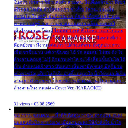
ในครัว เจ้าสาว ก็มัวแต่งตัว สวยเด่น นั่งเคียงเจ้าบ่าว ที่เขา
เฝ้าคอย ใจเต้น หัวใจของเรา ลำเค็ญ ใครจะมองเห็น
ความใน ใจ เศร้า มันร้าวระบม ต้องมาขื่นขม เศร้าตรม
ท่ามความสุขี ช่วยงานเขาแต่ง แต่เรา แล้งมาหลายปี
เมื่อไรหนอจะ โชคดี ได้มีพิธีวิวาห์ หัวใจหล้า คอยไปคอย
มา คือหน้าที่เก่า หัวใจหล้า คอยไปคอยมา คือหน้าที่เก่า
คือหยังเขา มีงานแต่งแล้ว ไปล้างแต่จาน ดั่งถูกประหาร
เมื่อเขาชื่นบาน แต่เราขื่นขม โอ้ รัก ลอยลม ไม่สม ดัง ใจ
ล้างจานคอยคู่ ไม่รู้ อีกนานเท่าใด จะได้ เลื่อนขั้นบันได ได้
เป็น ตำแหน่งเจ้าสาว มันเหงา เห็นเขามีคู่ ซมดู มีคู่ก็ม่วน
เข้าพาขวัญ เสียงโห่ตึงตึง มันซึ้ง อยู่แก่ใจ มื้อใด๋หนอ สิเป็น
งานเฮา มัวซอยเขา ใจเฮาซิด้าน มันทรมาน จับจาน เอย…
ล้างจานในงานแต่ง - Cover Ver. (KARAOKE)
31 views • 03.08.2569
ขอ กราบ ขอบคุณ.... ที่ได้รับไออุ่น การุณ จากแฟน เพลง
ผมแสนชื่นใจ หายวังเวง เมื่อแฟนเพลง ให้กำลังใจ น้ำใจ