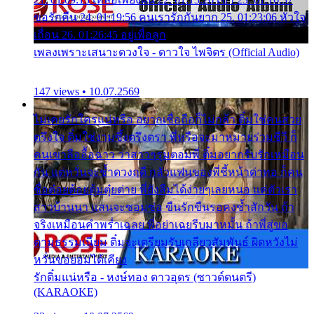
ขอรักคืน 24. 01:19:56 คนเรารักกันยาก 25. 01:23:06 หัวใจ
เถื่อน 26. 01:26:45 อยู่เพื่อลูก
เพลงเพราะเสนาะดวงใจ - ดาวใจ ไพจิตร (Official Audio)
147 views • 10.07.2569
ไม่เคยรักใครแน่หรือ อยากเชื่อถือก็ไม่กล้า ติ๋มใช่คนสวย
ตรึงใจ ติ๋มใช่งามซึ้งตรึงตรา พี่หรือจะมาหมายร่วมชีวี ก็
คนเขาลืออื้อฉาว ว่าสาวๆรุมตอมพี่ ติ๋มอยากรับรักเหมือน
กัน แต่หวั่นจะช้ำดวงฤดี กลัวแฟนของพี่ชี้หน้าด่าทอ ก็คน
ชื่อต๋อยต้อยตุ้มตุ๋ยต่าย พี่ยังลืมได้ง่ายๆเลยหนอ แค่ตัวเรา
สาวบ้านนา แสนจะซอมซ่อ ขืนรักขืนรอคงช้ำสักวัน ถ้า
จริงเหมือนคำพร่ำเฉลย พี่อย่าเฉยรีบมาหมั้น ถ้าพี่สู่ขอ
ตามธรรมเนียม ติ๋มจะเตรียมรับเกลียวสัมพันธ์ ผิดหวังไม่
หวั่นขอยอมได้เคียง
รักติ๋มแน่หรือ - หงษ์ทอง ดาวอุดร (ซาวด์ดนตรี)
(KARAOKE)