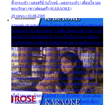
หิ้วกระเป๋า | แสงสุรีย์ รุ่งโรจน์ - แย่งกระเป๋า | เตือนใจ บุญ
พระรักษา (ซาวด์ดนตรี) (KARAOKE)
20 views • 03.08.2569
งานแต่ง เขาแซง แย่งเอาไปก่อน หัวใจอาวรณ์ มาซ่อน อยู่
ในห้องครัว ข้างนอกเจ้าสาว ส่งยิ้ม ให้คนไปทั่ว แต่เรา เฝ้า
อยู่ในครัว ทำตัวเป็นเด็ก ล้างจาน ในเมื่อ เจ้าสาว คือคน
บ้านใกล้ พึ่งพาอาศัย จำใจ ต้องไปช่วยงาน พอถึงเวลา เขา
พา กันเข้าพาขวัญ เพื่อนฝูง เฮฮาดังลั่น แต่เราล้างจาน
เดียวดาย เป็นคนพ่าย บ่มีความหมาย เคียงใจเจ้าบ่าว เป็น
คนพ่าย บ่มีความหมาย เคียงใจเจ้าบ่าว เพื่อนเจ้าสาว ยัง
เป็นบ่ได้ คือคนพ่าย ฮักคน ไม่มีใครสน เขาไม่เห็นคน ที่อยู่
ในครัว เจ้าสาว ก็มัวแต่งตัว สวยเด่น นั่งเคียงเจ้าบ่าว ที่เขา
เฝ้าคอย ใจเต้น หัวใจของเรา ลำเค็ญ ใครจะมองเห็น
ความใน ใจ เศร้า มันร้าวระบม ต้องมาขื่นขม เศร้าตรม
ท่ามความสุขี ช่วยงานเขาแต่ง แต่เรา แล้งมาหลายปี
เมื่อไรหนอจะ โชคดี ได้มีพิธีวิวาห์ หัวใจหล้า คอยไปคอย
มา คือหน้าที่เก่า หัวใจหล้า คอยไปคอยมา คือหน้าที่เก่า