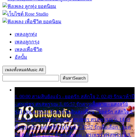
เพลงลูกทุ่ง
เพลงลูกกรุง
เพลงเพื่อชีวิต
อัลบั้ม
เพลงทั้งหมด
Music All
ค้นหา
Search
1. 00:00 สามสิบยังแจ๋ว - ยอดรัก สลักใจ 2. 02:49 รักมาห้าปี
- ศรเพชร ศรสุพรรณ 3. 05:57 รักสาวเสื้อลาย - แสงสุรีย์
รุ่งโรจน์ 4. 09:51 รักสะท้านดินสะเทือน - ยอดรัก สลักใจ 5.
12:23 มอเตอร์ไซค์ทำหล่น - ศรเพชร ศรสุพรรณ 6. 14:49
หิ้วกระเป๋า - แสงสุรีย์ รุ่งโรจน์ 7. 17:57 รักเผื่อเลือก - ยอด
รัก สลักใจ 8. 21:21 น้ำตาไอ้หนุ่ม - ศรเพชร ศรสุพรรณ 9.