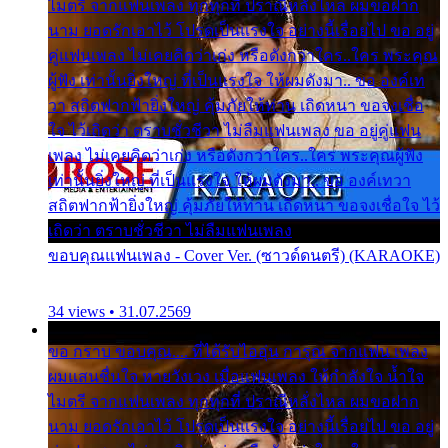
ไมตรี จากแฟนเพลง ทุกทุกที่ ปราณีหลั่งไหล ผมขอฝาก
นาม ยอดรักเอาไว้ โปรดเป็นแรงใจ อย่างนี้เรื่อยไป ขอ อยู่
คู่แฟนเพลง ไม่เคยคิดว่าเก่ง หรือดังกว่าใคร..ใคร พระคุณ
ผู้ฟัง เท่านั้นยิ่งใหญ่ ที่เป็นแรงใจ ให้ผมดังมา.. ขอ องค์เท
วา สถิตฟากฟ้ายิ่งใหญ่ คุ้มภัยให้ท่าน เถิดหนา ขอจงเชื่อ
ใจ ไว้เถิดว่า ตราบชั่วชีวา ไม่ลืมแฟนเพลง ขอ อยู่คู่แฟน
เพลง ไม่เคยคิดว่าเก่ง หรือดังกว่าใคร..ใคร พระคุณผู้ฟัง
เท่านั้นยิ่งใหญ่ ที่เป็นแรงใจ ให้ผมดังมา.. ขอ องค์เทวา
สถิตฟากฟ้ายิ่งใหญ่ คุ้มภัยให้ท่าน เถิดหนา ขอจงเชื่อใจ ไว้
เถิดว่า ตราบชั่วชีวา ไม่ลืมแฟนเพลง
ขอบคุณแฟนเพลง - Cover Ver. (ซาวด์ดนตรี) (KARAOKE)
34 views • 31.07.2569
ขอ กราบ ขอบคุณ.... ที่ได้รับไออุ่น การุณ จากแฟน เพลง
ผมแสนชื่นใจ หายวังเวง เมื่อแฟนเพลง ให้กำลังใจ น้ำใจ
ไมตรี จากแฟนเพลง ทุกทุกที่ ปราณีหลั่งไหล ผมขอฝาก
นาม ยอดรักเอาไว้ โปรดเป็นแรงใจ อย่างนี้เรื่อยไป ขอ อยู่