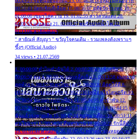
00:45:25 รอหน่อยน้องติ๋ม 15. 00:48:56 เรือล่มในหนอง 16.
00:51:43 บัตรเชิญสีเลือด 17. 00:56:07 อดีตรักโรงทอ 18.
01:00:00 เขมรไล่ควาย 19. 01:02:55 สาวสวนแตง 20.
01:05:51 แอบมอง 21. 01:09:27 พบรักปากน้ำโพ 22.
01:13:06 สายัณห์เมา
" สายัณห์ สัญญา " ขวัญใจคนเดิม - รวมเพลงดังเพราะๆ
ซึ้งๆ (Official Audio)
34 views • 21.07.2569
1. 00:00:00 ทำไมทำฉันได้ 2. 00:03:20 นางฟ้าสลัม 3.
00:06:50 คน 4. 00:10:36 บุญเหลือเกิน 5. 00:13:58 ฝนหยาด
สุดท้าย 6. 00:17:30 ยาใจยาจก 7. 00:20:30 คิดดูให้ดี 8.
00:24:21 ลบรอยแผลรัก 9. 00:27:35 เหมือนใจโดนกรีด 10.
00:30:54 ขบวนการเปาเปียว 11. 00:34:05 คำรำพัน 12.
00:37:20 ปาหนัน 13. 00:40:37 ใจเจ้ากรรม 14. 00:44:15 จูบ
ฉันแล้วจงตายเสีย 15. 00:47:24 ขอสูมาเต๊อะ 16. 00:51:11
คนใจมาร 17. 00:54:50 คืนทรมาน 18. 00:58:25 รักนี้สีดำ
19. 01:01:44 ส่วนเกิน 20. 01:05:42 หยาดน้ำฝนหยดน้ำตา
21. 01:09:13 เหลือเพียงฝัน 22. 01:13:26 เขา 23. 01:16:37