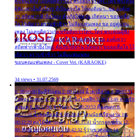
คู่แฟนเพลง ไม่เคยคิดว่าเก่ง หรือดังกว่าใคร..ใคร พระคุณ
ผู้ฟัง เท่านั้นยิ่งใหญ่ ที่เป็นแรงใจ ให้ผมดังมา.. ขอ องค์เท
วา สถิตฟากฟ้ายิ่งใหญ่ คุ้มภัยให้ท่าน เถิดหนา ขอจงเชื่อ
ใจ ไว้เถิดว่า ตราบชั่วชีวา ไม่ลืมแฟนเพลง ขอ อยู่คู่แฟน
เพลง ไม่เคยคิดว่าเก่ง หรือดังกว่าใคร..ใคร พระคุณผู้ฟัง
เท่านั้นยิ่งใหญ่ ที่เป็นแรงใจ ให้ผมดังมา.. ขอ องค์เทวา
สถิตฟากฟ้ายิ่งใหญ่ คุ้มภัยให้ท่าน เถิดหนา ขอจงเชื่อใจ ไว้
เถิดว่า ตราบชั่วชีวา ไม่ลืมแฟนเพลง
ขอบคุณแฟนเพลง - Cover Ver. (KARAOKE)
34 views • 31.07.2569
1. 00:00:00 ยินดีรับเดน 2. 00:03:44 น้ำตาอีสาน 3. 00:07:51
กิ่งทองใบหยก 4. 00:10:35 น้ำนิ่งไหลลึก 5. 00:13:49 ลานรัก
ลานเท 6. 00:17:06 จำใจจาก 7. 00:20:53 คืนฝนตก 8.
00:25:16 น้ำลงเดือนยี่ 9. 00:28:47 โสนน้อยเรือนงาม 10.
00:32:29 ตอไม้ที่ตายแล้ว 11. 00:35:41 น้ำกรดแช่เย็น 12.
00:39:08 อยากฟังซ้ำ 13. 00:42:32 รู้ว่าเขาหลอก 14.