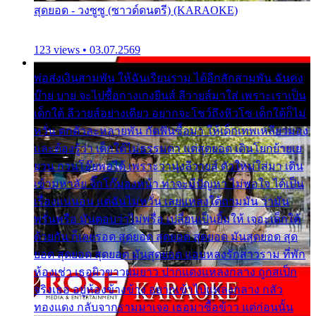
สุดยอด - วงซูซู (ซาวด์ดนตรี) (KARAOKE)
123 views • 03.07.2569
พ่อส่งเงินสามพัน ให้ฉันเรียนราม ได้อีกสักสามพัน ฉันคง
บ๊าย บาย จะไปซื้อกางเกงยีนส์ ลีวายส์มาใส่ เพราะเราเป็น
เด็กใต้ ลีวายส์อย่างเดียว อยากจะโชว์ถึงหิวโซ เด็กใต้ก็ไม่
หวั่น ตกตัวละหลายพัน กัดฟันซื้อมา ให้เด็กเทพเหลียวมอง
และต้องรู้ว่า เด็กใต้ไม่ธรรมดา แต่สุดยอด เดินโยกย้ายเย
ยวน กวนโอ๊ยพอได้ เพราะว่านุ่งลีวายส์ ตัวใหม่ใส่มา เดิน
เข้ามหาลัย จิ๊กโก๊มองหน้า ท่าจะมีปัญหา ไม่พอใจ ได้เป็น
เรื่องแน่นอน แต่ฉันไม่หวั่น เลยแหลงใต้ถามมัน ว่ามัน
พรั่นพรือ มันตอบว่าไม่พรื่อ เปลี่ยนเป็นยิ้มให้ เจอะเด็กใต้
ด้วยกัน ก็เลยรอด สุดยอด สุดยอด สุดยอด มันสุดยอด สุด
ยอด สุดยอด สุดยอด มันสุดยอด แอบหลงรักสาวราม ที่พัก
ห้องเช่า เธอผิวขาวผมยาว ปากแดงแหลงกลาง ถูกสเป็ก
จริงเธอ อยู่ห้องข้างข้าง อยากเข้าไปแหลงกลาง กลัว
ทองแดง กลับจากรามมาเจอ เธอมาซื้อข้าว แต่ก่อนนั้น