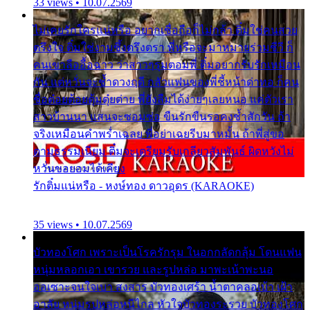
33 views • 10.07.2569
ไม่เคยรักใครแน่หรือ อยากเชื่อถือก็ไม่กล้า ติ๋มใช่คนสวย
ตรึงใจ ติ๋มใช่งามซึ้งตรึงตรา พี่หรือจะมาหมายร่วมชีวี ก็
คนเขาลืออื้อฉาว ว่าสาวๆรุมตอมพี่ ติ๋มอยากรับรักเหมือน
กัน แต่หวั่นจะช้ำดวงฤดี กลัวแฟนของพี่ชี้หน้าด่าทอ ก็คน
ชื่อต๋อยต้อยตุ้มตุ๋ยต่าย พี่ยังลืมได้ง่ายๆเลยหนอ แค่ตัวเรา
สาวบ้านนา แสนจะซอมซ่อ ขืนรักขืนรอคงช้ำสักวัน ถ้า
จริงเหมือนคำพร่ำเฉลย พี่อย่าเฉยรีบมาหมั้น ถ้าพี่สู่ขอ
ตามธรรมเนียม ติ๋มจะเตรียมรับเกลียวสัมพันธ์ ผิดหวังไม่
หวั่นขอยอมได้เคียง
รักติ๋มแน่หรือ - หงษ์ทอง ดาวอุดร (KARAOKE)
35 views • 10.07.2569
บัวทองโศก เพราะเป็นโรครักรุม ในอกกลัดกลุ้ม โดนแฟน
หนุ่มหลอกเอา เขารวย และรูปหล่อ มาพะเน้าพะนอ
ออเซาะจนใจเบา สงสาร บัวทองเศร้า น้ำตาคลอเบ้า เฝ้า
อาลัย หนุ่มรูปหล่อหนีไกล หัวใจบัวทองระรวย บัวทองโศก