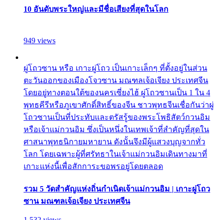
10 อันดับพระใหญ่และมีชื่อเสียงที่สุดในโลก
949 views
ผู่โถวซาน หรือ เกาะผู่โถว เป็นเกาะเล็กๆ ที่ตั้งอยู่ในส่วน
ตะวันออกของเมืองโจวซาน มณฑลเจ้อเจียง ประเทศจีน
โดยอยู่ทางตอนใต้ของนครเซี่ยงไฮ้ ผู่โถวซานเป็น 1 ใน 4
พุทธคีรีหรือภูเขาศักดิ์สิทธิ์ของจีน ชาวพุทธจีนเชื่อกันว่าผู่
โถวซานเป็นที่ประทับและตรัสรู้ของพระโพธิสัตว์กวนอิม
หรือเจ้าแม่กวนอิม ซึ่งเป็นหนึ่งในเทพเจ้าที่สำคัญที่สุดใน
ศาสนาพุทธนิกายมหายาน ดังนั้นจึงมีผู้แสวงบุญจากทั่ว
โลก โดยเฉพาะผู้ที่ศรัทธาในเจ้าแม่กวนอิมเดินทางมาที่
เกาะแห่งนี้เพื่อสักการะขอพรอยู่โดยตลอด
รวม 5 วัดสำคัญแห่งถิ่นกำเนิดเจ้าแม่กวนอิม | เกาะผู่โถว
ซาน มณฑลเจ้อเจียง ประเทศจีน
1,532 views