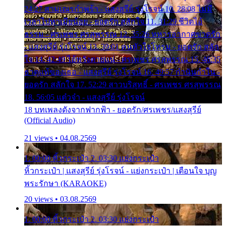
24:27 สามเณรกำพร้า - แสงสุรีย์ รุ่งโรจน์ 10. 28:08 ไม่มี
เวลาไปหาเมียน้อย - ยอดรัก สลักใจ 11. 31:29 ชีวิตไอ้
ธรรม - ศรเพชร ศรสุพรรณ 12. 35:26 ทหารอากาศขาดรัก
- แสงสุรีย์ รุ่งโรจน์ 13. 39:01 คนหัวใจโทรม - ยอดรัก สลัก
ใจ 14. 42:49 ไอ้หวังตายแน่ - ศรเพชร ศรสุพรรณ 15. 46:35
ธาตุแท้ของเธอ - แสงสุรีย์ รุ่งโรจน์ 16. 49:57 กำนันกำใน -
ยอดรัก สลักใจ 17. 52:29 สาวบริสุทธิ์ - ศรเพชร ศรสุพรรณ
18. 56:05 แต๋วจ๋า - แสงสุรีย์ รุ่งโรจน์
18 บทเพลงดังจากฟากฟ้า - ยอดรัก/ศรเพชร/แสงสุรีย์
(Official Audio)
21 views • 04.08.2569
1. 00:00 หิ้วกระเป๋า 2. 03:30 แย่งกระเป๋า
หิ้วกระเป๋า | แสงสุรีย์ รุ่งโรจน์ - แย่งกระเป๋า | เตือนใจ บุญ
พระรักษา (KARAOKE)
20 views • 03.08.2569
1. 00:00 หิ้วกระเป๋า 2. 03:30 แย่งกระเป๋า