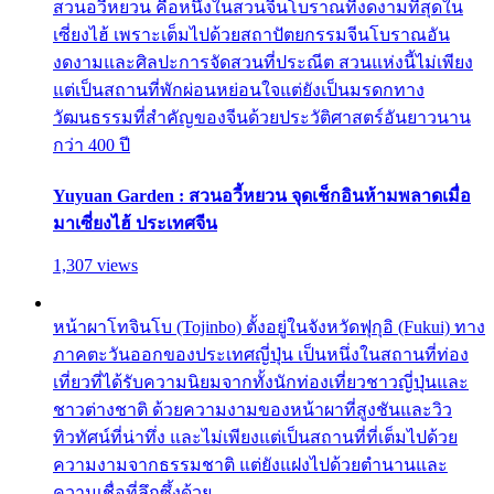
สวนอวี้หยวน คือหนึ่งในสวนจีนโบราณที่งดงามที่สุดใน
เซี่ยงไฮ้ เพราะเต็มไปด้วยสถาปัตยกรรมจีนโบราณอัน
งดงามและศิลปะการจัดสวนที่ประณีต สวนแห่งนี้ไม่เพียง
แต่เป็นสถานที่พักผ่อนหย่อนใจแต่ยังเป็นมรดกทาง
วัฒนธรรมที่สำคัญของจีนด้วยประวัติศาสตร์อันยาวนาน
กว่า 400 ปี
Yuyuan Garden : สวนอวี้หยวน จุดเช็กอินห้ามพลาดเมื่อ
มาเซี่ยงไฮ้ ประเทศจีน
1,307 views
หน้าผาโทจินโบ (Tojinbo) ตั้งอยู่ในจังหวัดฟุกุอิ (Fukui) ทาง
ภาคตะวันออกของประเทศญี่ปุ่น เป็นหนึ่งในสถานที่ท่อง
เที่ยวที่ได้รับความนิยมจากทั้งนักท่องเที่ยวชาวญี่ปุ่นและ
ชาวต่างชาติ ด้วยความงามของหน้าผาที่สูงชันและวิว
ทิวทัศน์ที่น่าทึ่ง และไม่เพียงแต่เป็นสถานที่ที่เต็มไปด้วย
ความงามจากธรรมชาติ แต่ยังแฝงไปด้วยตำนานและ
ความเชื่อที่ลึกซึ้งด้วย