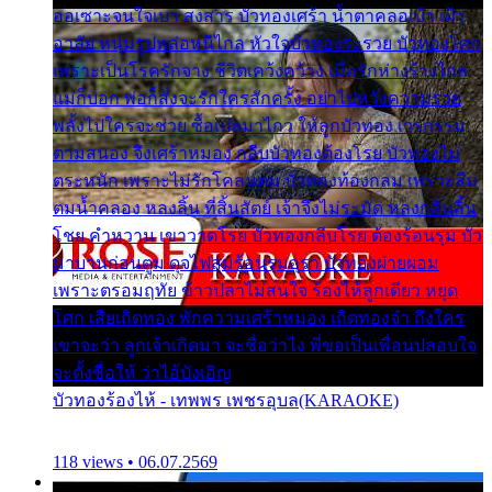
ออเซาะจนใจเบา สงสาร บัวทองเศร้า น้ำตาคลอเบ้า เฝ้า
อาลัย หนุ่มรูปหล่อหนีไกล หัวใจบัวทองระรวย บัวทองโศก
เพราะเป็นโรครักจาง ชีวิตเคว้งคว้าง เมื่อรักห่างร้างไกล
แม่ก็บอก พ่อก็สั่งจะรักใครสักครั้ง อย่าไปหวังความรวย
พลั้งไปใครจะช่วย ซื้อเปลมาไกว ให้ลูกบัวทอง เวรกรรม
ตามสนอง จึงเศร้าหมอง กลีบบัวทองต้องโรย บัวทองไม่
ตระหนัก เพราะไม่รักโคลนตม บัวทองท้องกลม เพราะลืม
ตมน้ำคลอง หลงลิ้น ที่สิ้นสัตย์ เจ้าจึงไม่ระมัด หลงกลิ่นลิ้น
โชย คำหวาน เขาวาดโรย บัวทองกลีบโรย ต้องร้อนรุม บัว
มาบานก่อนตูม ดุจไฟสุมร้อนรุมอุรา บัวทองผ่ายผอม
เพราะตรอมฤทัย ข้าวปลาไม่สนใจ ร้องไห้ลูกเดียว หยุด
โศก เสียเถิดทอง พักความเศร้าหมอง เถิดทองจ๋า ถึงใคร
เขาจะว่า ลูกเจ้าเกิดมา จะชื่อว่าไง พี่ขอเป็นเพื่อนปลอบใจ
จะตั้งชื่อให้ ว่าไอ้บังเอิญ
บัวทองร้องไห้ - เทพพร เพชรอุบล(KARAOKE)
118 views • 06.07.2569