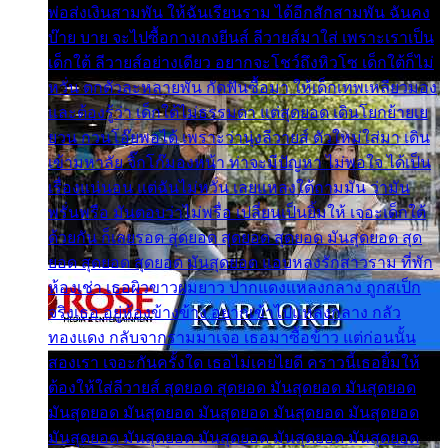
พ่อส่งเงินสามพัน ให้ฉันเรียนราม ได้อีกสักสามพัน ฉันคง
บ๊าย บาย จะไปซื้อกางเกงยีนส์ ลีวายส์มาใส่ เพราะเราเป็น
เด็กใต้ ลีวายส์อย่างเดียว อยากจะโชว์ถึงหิวโซ เด็กใต้ก็ไม่
หวั่น ตกตัวละหลายพัน กัดฟันซื้อมา ให้เด็กเทพเหลียวมอง
และต้องรู้ว่า เด็กใต้ไม่ธรรมดา แต่สุดยอด เดินโยกย้ายเย
ยวน กวนโอ๊ยพอได้ เพราะว่านุ่งลีวายส์ ตัวใหม่ใส่มา เดิน
เข้ามหาลัย จิ๊กโก๊มองหน้า ท่าจะมีปัญหา ไม่พอใจ ได้เป็น
เรื่องแน่นอน แต่ฉันไม่หวั่น เลยแหลงใต้ถามมัน ว่ามัน
พรั่นพรือ มันตอบว่าไม่พรื่อ เปลี่ยนเป็นยิ้มให้ เจอะเด็กใต้
ด้วยกัน ก็เลยรอด สุดยอด สุดยอด สุดยอด มันสุดยอด สุด
ยอด สุดยอด สุดยอด มันสุดยอด แอบหลงรักสาวราม ที่พัก
ห้องเช่า เธอผิวขาวผมยาว ปากแดงแหลงกลาง ถูกสเป็ก
จริงเธอ อยู่ห้องข้างข้าง อยากเข้าไปแหลงกลาง กลัว
ทองแดง กลับจากรามมาเจอ เธอมาซื้อข้าว แต่ก่อนนั้น
สองเรา เจอะกันครั้งใด เธอไม่เคยไยดี คราวนี้เธอยิ้มให้
ต้องให้ใส่ลีวายส์ สุดยอด สุดยอด มันสุดยอด มันสุดยอด
มันสุดยอด มันสุดยอด มันสุดยอด มันสุดยอด มันสุดยอด
มันสุดยอด มันสุดยอด มันสุดยอด มันสุดยอด มันสุดยอด