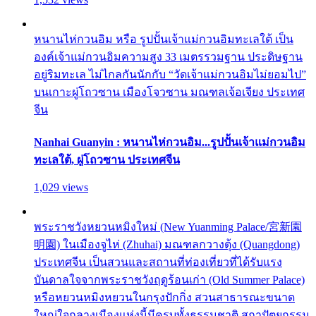
หนานไห่กวนอิม หรือ รูปปั้นเจ้าแม่กวนอิมทะเลใต้ เป็น
องค์เจ้าแม่กวนอิมความสูง 33 เมตรรวมฐาน ประดิษฐาน
อยู่ริมทะเล ไม่ไกลกันนักกับ “วัดเจ้าแม่กวนอิมไม่ยอมไป”
บนเกาะผู่โถวซาน เมืองโจวซาน มณฑลเจ้อเจียง ประเทศ
จีน
Nanhai Guanyin : หนานไห่กวนอิม...รูปปั้นเจ้าแม่กวนอิม
ทะเลใต้, ผู่โถวซาน ประเทศจีน
1,029 views
พระราชวังหยวนหมิงใหม่ (New Yuanming Palace/宮新園
明園) ในเมืองจูไห่ (Zhuhai) มณฑลกวางตุ้ง (Quangdong)
ประเทศจีน เป็นสวนและสถานที่ท่องเที่ยวที่ได้รับแรง
บันดาลใจจากพระราชวังฤดูร้อนเก่า (Old Summer Palace)
หรือหยวนหมิงหยวนในกรุงปักกิ่ง สวนสาธารณะขนาด
ใหญ่ใจกลางเมืองแห่งนี้มีครบทั้งธรรมชาติ สถาปัตยกรรม