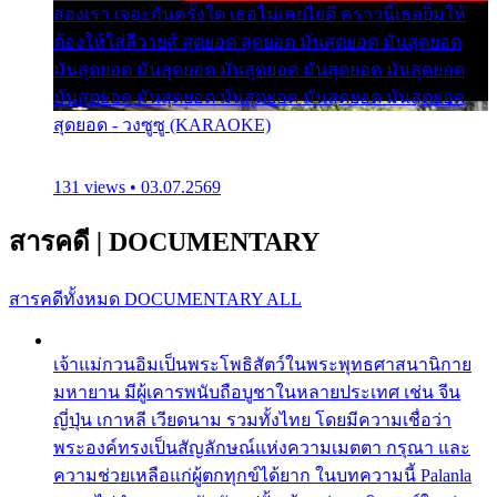
สองเรา เจอะกันครั้งใด เธอไม่เคยไยดี คราวนี้เธอยิ้มให้
ต้องให้ใส่ลีวายส์ สุดยอด สุดยอด มันสุดยอด มันสุดยอด
มันสุดยอด มันสุดยอด มันสุดยอด มันสุดยอด มันสุดยอด
มันสุดยอด มันสุดยอด มันสุดยอด มันสุดยอด มันสุดยอด
สุดยอด - วงซูซู (KARAOKE)
131 views • 03.07.2569
สารคดี
|
DOCUMENTARY
สารคดีทั้งหมด
DOCUMENTARY ALL
เจ้าแม่กวนอิมเป็นพระโพธิสัตว์ในพระพุทธศาสนานิกาย
มหายาน มีผู้เคารพนับถือบูชาในหลายประเทศ เช่น จีน
ญี่ปุ่น เกาหลี เวียดนาม รวมทั้งไทย โดยมีความเชื่อว่า
พระองค์ทรงเป็นสัญลักษณ์แห่งความเมตตา กรุณา และ
ความช่วยเหลือแก่ผู้ตกทุกข์ได้ยาก ในบทความนี้ Palanla