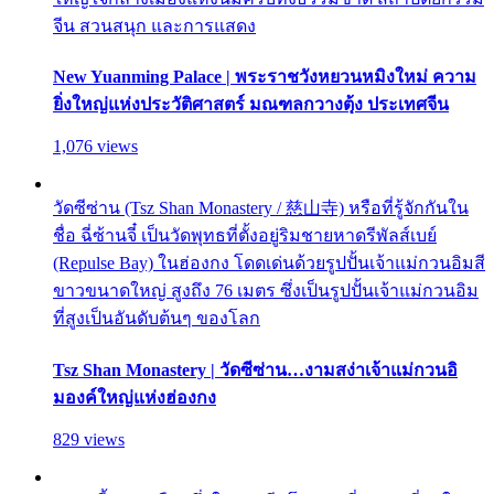
จีน สวนสนุก และการแสดง
New Yuanming Palace | พระราชวังหยวนหมิงใหม่ ความ
ยิ่งใหญ่แห่งประวัติศาสตร์ มณฑลกวางตุ้ง ประเทศจีน
1,076 views
วัดซีซ่าน (Tsz Shan Monastery / 慈山寺) หรือที่รู้จักกันใน
ชื่อ ฉี่ซ้านจี๋ เป็นวัดพุทธที่ตั้งอยู่ริมชายหาดรีพัลส์เบย์
(Repulse Bay) ในฮ่องกง โดดเด่นด้วยรูปปั้นเจ้าแม่กวนอิมสี
ขาวขนาดใหญ่ สูงถึง 76 เมตร ซึ่งเป็นรูปปั้นเจ้าแม่กวนอิม
ที่สูงเป็นอันดับต้นๆ ของโลก
Tsz Shan Monastery | วัดซีซ่าน…งามสง่าเจ้าแม่กวนอิ
มองค์ใหญ่แห่งฮ่องกง
829 views