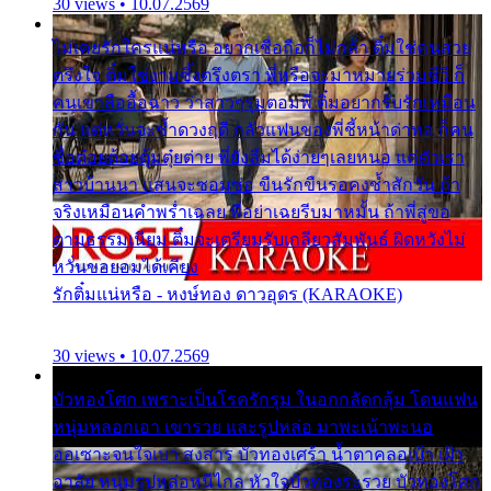
30 views • 10.07.2569
ไม่เคยรักใครแน่หรือ อยากเชื่อถือก็ไม่กล้า ติ๋มใช่คนสวย
ตรึงใจ ติ๋มใช่งามซึ้งตรึงตรา พี่หรือจะมาหมายร่วมชีวี ก็
คนเขาลืออื้อฉาว ว่าสาวๆรุมตอมพี่ ติ๋มอยากรับรักเหมือน
กัน แต่หวั่นจะช้ำดวงฤดี กลัวแฟนของพี่ชี้หน้าด่าทอ ก็คน
ชื่อต๋อยต้อยตุ้มตุ๋ยต่าย พี่ยังลืมได้ง่ายๆเลยหนอ แค่ตัวเรา
สาวบ้านนา แสนจะซอมซ่อ ขืนรักขืนรอคงช้ำสักวัน ถ้า
จริงเหมือนคำพร่ำเฉลย พี่อย่าเฉยรีบมาหมั้น ถ้าพี่สู่ขอ
ตามธรรมเนียม ติ๋มจะเตรียมรับเกลียวสัมพันธ์ ผิดหวังไม่
หวั่นขอยอมได้เคียง
รักติ๋มแน่หรือ - หงษ์ทอง ดาวอุดร (KARAOKE)
30 views • 10.07.2569
บัวทองโศก เพราะเป็นโรครักรุม ในอกกลัดกลุ้ม โดนแฟน
หนุ่มหลอกเอา เขารวย และรูปหล่อ มาพะเน้าพะนอ
ออเซาะจนใจเบา สงสาร บัวทองเศร้า น้ำตาคลอเบ้า เฝ้า
อาลัย หนุ่มรูปหล่อหนีไกล หัวใจบัวทองระรวย บัวทองโศก