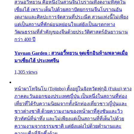
สวนอวี้หยวน คือหนึ่งในสวนจีนโบราณที่งดงามที่สุดใน
เซี่ยงไฮ้ เพราะเต็มไปด้วยสถาปัตยกรรมจีนโบราณอัน
งดงามและศิลปะการจัดสวนที่ประณีต สวนแห่งนี้ไม่เพียง
แต่เป็นสถานที่พักผ่อนหย่อนใจแต่ยังเป็นมรดกทาง
วัฒนธรรมที่สำคัญของจีนด้วยประวัติศาสตร์อันยาวนาน
กว่า 400 ปี
Yuyuan Garden : สวนอวี้หยวน จุดเช็กอินห้ามพลาดเมื่อ
มาเซี่ยงไฮ้ ประเทศจีน
1,305 views
หน้าผาโทจินโบ (Tojinbo) ตั้งอยู่ในจังหวัดฟุกุอิ (Fukui) ทาง
ภาคตะวันออกของประเทศญี่ปุ่น เป็นหนึ่งในสถานที่ท่อง
เที่ยวที่ได้รับความนิยมจากทั้งนักท่องเที่ยวชาวญี่ปุ่นและ
ชาวต่างชาติ ด้วยความงามของหน้าผาที่สูงชันและวิว
ทิวทัศน์ที่น่าทึ่ง และไม่เพียงแต่เป็นสถานที่ที่เต็มไปด้วย
ความงามจากธรรมชาติ แต่ยังแฝงไปด้วยตำนานและ
ความเชื่อที่ลึกซึ้งด้วย