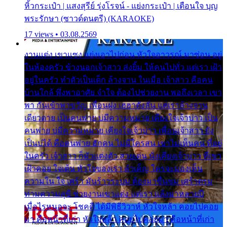
หิ้วกระเป๋า | แสงสุรีย์ รุ่งโรจน์ - แย่งกระเป๋า | เตือนใจ บุญ
พระรักษา (ซาวด์ดนตรี) (KARAOKE)
17 views • 03.08.2569
งานแต่ง เขาแซง แย่งเอาไปก่อน หัวใจอาวรณ์ มาซ่อน อยู่
ในห้องครัว ข้างนอกเจ้าสาว ส่งยิ้ม ให้คนไปทั่ว แต่เรา เฝ้า
อยู่ในครัว ทำตัวเป็นเด็ก ล้างจาน ในเมื่อ เจ้าสาว คือคน
บ้านใกล้ พึ่งพาอาศัย จำใจ ต้องไปช่วยงาน พอถึงเวลา เขา
พา กันเข้าพาขวัญ เพื่อนฝูง เฮฮาดังลั่น แต่เราล้างจาน
เดียวดาย เป็นคนพ่าย บ่มีความหมาย เคียงใจเจ้าบ่าว เป็น
คนพ่าย บ่มีความหมาย เคียงใจเจ้าบ่าว เพื่อนเจ้าสาว ยัง
เป็นบ่ได้ คือคนพ่าย ฮักคน ไม่มีใครสน เขาไม่เห็นคน ที่อยู่
ในครัว เจ้าสาว ก็มัวแต่งตัว สวยเด่น นั่งเคียงเจ้าบ่าว ที่เขา
เฝ้าคอย ใจเต้น หัวใจของเรา ลำเค็ญ ใครจะมองเห็น
ความใน ใจ เศร้า มันร้าวระบม ต้องมาขื่นขม เศร้าตรม
ท่ามความสุขี ช่วยงานเขาแต่ง แต่เรา แล้งมาหลายปี
เมื่อไรหนอจะ โชคดี ได้มีพิธีวิวาห์ หัวใจหล้า คอยไปคอย
มา คือหน้าที่เก่า หัวใจหล้า คอยไปคอยมา คือหน้าที่เก่า