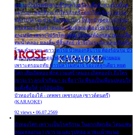
เพราะเป็นโรครักจาง ชีวิตเคว้งคว้าง เมื่อรักห่างร้างไกล
แม่ก็บอก พ่อก็สั่งจะรักใครสักครั้ง อย่าไปหวังความรวย
พลั้งไปใครจะช่วย ซื้อเปลมาไกว ให้ลูกบัวทอง เวรกรรม
ตามสนอง จึงเศร้าหมอง กลีบบัวทองต้องโรย บัวทองไม่
ตระหนัก เพราะไม่รักโคลนตม บัวทองท้องกลม เพราะลืม
ตมน้ำคลอง หลงลิ้น ที่สิ้นสัตย์ เจ้าจึงไม่ระมัด หลงกลิ่นลิ้น
โชย คำหวาน เขาวาดโรย บัวทองกลีบโรย ต้องร้อนรุม บัว
มาบานก่อนตูม ดุจไฟสุมร้อนรุมอุรา บัวทองผ่ายผอม
เพราะตรอมฤทัย ข้าวปลาไม่สนใจ ร้องไห้ลูกเดียว หยุด
โศก เสียเถิดทอง พักความเศร้าหมอง เถิดทองจ๋า ถึงใคร
เขาจะว่า ลูกเจ้าเกิดมา จะชื่อว่าไง พี่ขอเป็นเพื่อนปลอบใจ
จะตั้งชื่อให้ ว่าไอ้บังเอิญ
บัวทองร้องไห้ - เทพพร เพชรอุบล (ซาวด์ดนตรี)
(KARAOKE)
92 views • 06.07.2569
บัวทองโศก เพราะเป็นโรครักรุม ในอกกลัดกลุ้ม โดนแฟน
หนุ่มหลอกเอา เขารวย และรูปหล่อ มาพะเน้าพะนอ