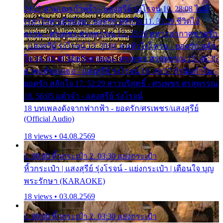
24:27 สามเณรกำพร้า - แสงสุรีย์ รุ่งโรจน์ 10. 28:08 ไม่มี
เวลาไปหาเมียน้อย - ยอดรัก สลักใจ 11. 31:29 ชีวิตไอ้
ธรรม - ศรเพชร ศรสุพรรณ 12. 35:26 ทหารอากาศขาดรัก
- แสงสุรีย์ รุ่งโรจน์ 13. 39:01 คนหัวใจโทรม - ยอดรัก สลัก
ใจ 14. 42:49 ไอ้หวังตายแน่ - ศรเพชร ศรสุพรรณ 15. 46:35
ธาตุแท้ของเธอ - แสงสุรีย์ รุ่งโรจน์ 16. 49:57 กำนันกำใน -
ยอดรัก สลักใจ 17. 52:29 สาวบริสุทธิ์ - ศรเพชร ศรสุพรรณ
18. 56:05 แต๋วจ๋า - แสงสุรีย์ รุ่งโรจน์
18 บทเพลงดังจากฟากฟ้า - ยอดรัก/ศรเพชร/แสงสุรีย์
(Official Audio)
18 views • 04.08.2569
1. 00:00 หิ้วกระเป๋า 2. 03:30 แย่งกระเป๋า
หิ้วกระเป๋า | แสงสุรีย์ รุ่งโรจน์ - แย่งกระเป๋า | เตือนใจ บุญ
พระรักษา (KARAOKE)
18 views • 03.08.2569
1. 00:00 หิ้วกระเป๋า 2. 03:30 แย่งกระเป๋า