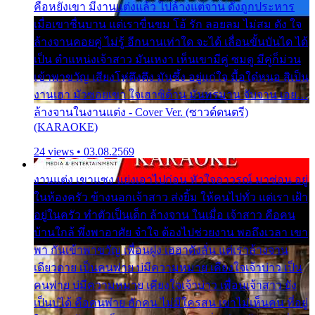
คือหยังเขา มีงานแต่งแล้ว ไปล้างแต่จาน ดั่งถูกประหาร
เมื่อเขาชื่นบาน แต่เราขื่นขม โอ้ รัก ลอยลม ไม่สม ดัง ใจ
ล้างจานคอยคู่ ไม่รู้ อีกนานเท่าใด จะได้ เลื่อนขั้นบันได ได้
เป็น ตำแหน่งเจ้าสาว มันเหงา เห็นเขามีคู่ ซมดู มีคู่ก็ม่วน
เข้าพาขวัญ เสียงโห่ตึงตึง มันซึ้ง อยู่แก่ใจ มื้อใด๋หนอ สิเป็น
งานเฮา มัวซอยเขา ใจเฮาซิด้าน มันทรมาน จับจาน เอย…
ล้างจานในงานแต่ง - Cover Ver. (ซาวด์ดนตรี)
(KARAOKE)
24 views • 03.08.2569
งานแต่ง เขาแซง แย่งเอาไปก่อน หัวใจอาวรณ์ มาซ่อน อยู่
ในห้องครัว ข้างนอกเจ้าสาว ส่งยิ้ม ให้คนไปทั่ว แต่เรา เฝ้า
อยู่ในครัว ทำตัวเป็นเด็ก ล้างจาน ในเมื่อ เจ้าสาว คือคน
บ้านใกล้ พึ่งพาอาศัย จำใจ ต้องไปช่วยงาน พอถึงเวลา เขา
พา กันเข้าพาขวัญ เพื่อนฝูง เฮฮาดังลั่น แต่เราล้างจาน
เดียวดาย เป็นคนพ่าย บ่มีความหมาย เคียงใจเจ้าบ่าว เป็น
คนพ่าย บ่มีความหมาย เคียงใจเจ้าบ่าว เพื่อนเจ้าสาว ยัง
เป็นบ่ได้ คือคนพ่าย ฮักคน ไม่มีใครสน เขาไม่เห็นคน ที่อยู่