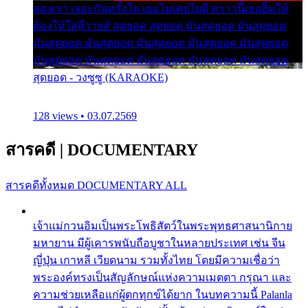
สองเรา เจอะกันครั้งใด เธอไม่เคยไยดี คราวนี้เธอยิ้มให้
ต้องให้ใส่ลีวายส์ สุดยอด สุดยอด มันสุดยอด มันสุดยอด
มันสุดยอด มันสุดยอด มันสุดยอด มันสุดยอด มันสุดยอด
มันสุดยอด มันสุดยอด มันสุดยอด มันสุดยอด มันสุดยอด
สุดยอด - วงซูซู (KARAOKE)
128 views • 03.07.2569
สารคดี
|
DOCUMENTARY
สารคดีทั้งหมด
DOCUMENTARY ALL
เจ้าแม่กวนอิมเป็นพระโพธิสัตว์ในพระพุทธศาสนานิกาย
มหายาน มีผู้เคารพนับถือบูชาในหลายประเทศ เช่น จีน
ญี่ปุ่น เกาหลี เวียดนาม รวมทั้งไทย โดยมีความเชื่อว่า
พระองค์ทรงเป็นสัญลักษณ์แห่งความเมตตา กรุณา และ
ความช่วยเหลือแก่ผู้ตกทุกข์ได้ยาก ในบทความนี้ Palanla