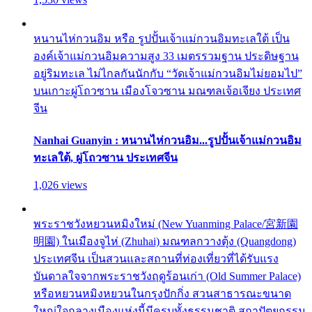
หนานไห่กวนอิม หรือ รูปปั้นเจ้าแม่กวนอิมทะเลใต้ เป็น
องค์เจ้าแม่กวนอิมความสูง 33 เมตรรวมฐาน ประดิษฐาน
อยู่ริมทะเล ไม่ไกลกันนักกับ “วัดเจ้าแม่กวนอิมไม่ยอมไป”
บนเกาะผู่โถวซาน เมืองโจวซาน มณฑลเจ้อเจียง ประเทศ
จีน
Nanhai Guanyin : หนานไห่กวนอิม...รูปปั้นเจ้าแม่กวนอิม
ทะเลใต้, ผู่โถวซาน ประเทศจีน
1,026 views
พระราชวังหยวนหมิงใหม่ (New Yuanming Palace/宮新園
明園) ในเมืองจูไห่ (Zhuhai) มณฑลกวางตุ้ง (Quangdong)
ประเทศจีน เป็นสวนและสถานที่ท่องเที่ยวที่ได้รับแรง
บันดาลใจจากพระราชวังฤดูร้อนเก่า (Old Summer Palace)
หรือหยวนหมิงหยวนในกรุงปักกิ่ง สวนสาธารณะขนาด
ใหญ่ใจกลางเมืองแห่งนี้มีครบทั้งธรรมชาติ สถาปัตยกรรม