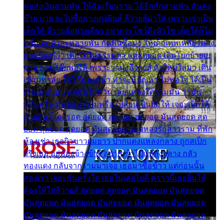
พ่อส่งเงินสามพัน ให้ฉันเรียนราม ได้อีกสักสามพัน ฉันคง
บ๊าย บาย จะไปซื้อกางเกงยีนส์ ลีวายส์มาใส่ เพราะเราเป็น
เด็กใต้ ลีวายส์อย่างเดียว อยากจะโชว์ถึงหิวโซ เด็กใต้ก็ไม่
หวั่น ตกตัวละหลายพัน กัดฟันซื้อมา ให้เด็กเทพเหลียวมอง
และต้องรู้ว่า เด็กใต้ไม่ธรรมดา แต่สุดยอด เดินโยกย้ายเย
ยวน กวนโอ๊ยพอได้ เพราะว่านุ่งลีวายส์ ตัวใหม่ใส่มา เดิน
เข้ามหาลัย จิ๊กโก๊มองหน้า ท่าจะมีปัญหา ไม่พอใจ ได้เป็น
เรื่องแน่นอน แต่ฉันไม่หวั่น เลยแหลงใต้ถามมัน ว่ามัน
พรั่นพรือ มันตอบว่าไม่พรื่อ เปลี่ยนเป็นยิ้มให้ เจอะเด็กใต้
ด้วยกัน ก็เลยรอด สุดยอด สุดยอด สุดยอด มันสุดยอด สุด
ยอด สุดยอด สุดยอด มันสุดยอด แอบหลงรักสาวราม ที่พัก
ห้องเช่า เธอผิวขาวผมยาว ปากแดงแหลงกลาง ถูกสเป็ก
จริงเธอ อยู่ห้องข้างข้าง อยากเข้าไปแหลงกลาง กลัว
ทองแดง กลับจากรามมาเจอ เธอมาซื้อข้าว แต่ก่อนนั้น
สองเรา เจอะกันครั้งใด เธอไม่เคยไยดี คราวนี้เธอยิ้มให้
ต้องให้ใส่ลีวายส์ สุดยอด สุดยอด มันสุดยอด มันสุดยอด
มันสุดยอด มันสุดยอด มันสุดยอด มันสุดยอด มันสุดยอด
มันสุดยอด มันสุดยอด มันสุดยอด มันสุดยอด มันสุดยอด