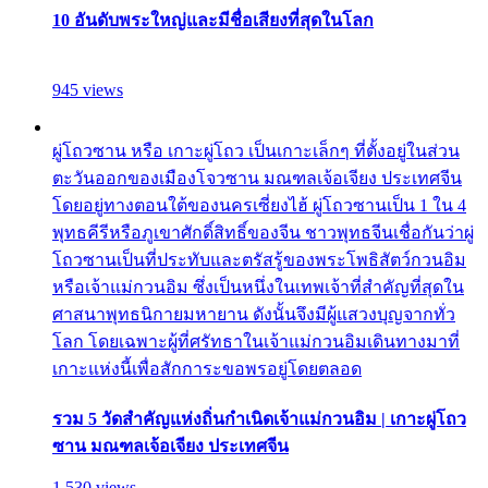
10 อันดับพระใหญ่และมีชื่อเสียงที่สุดในโลก
945 views
ผู่โถวซาน หรือ เกาะผู่โถว เป็นเกาะเล็กๆ ที่ตั้งอยู่ในส่วน
ตะวันออกของเมืองโจวซาน มณฑลเจ้อเจียง ประเทศจีน
โดยอยู่ทางตอนใต้ของนครเซี่ยงไฮ้ ผู่โถวซานเป็น 1 ใน 4
พุทธคีรีหรือภูเขาศักดิ์สิทธิ์ของจีน ชาวพุทธจีนเชื่อกันว่าผู่
โถวซานเป็นที่ประทับและตรัสรู้ของพระโพธิสัตว์กวนอิม
หรือเจ้าแม่กวนอิม ซึ่งเป็นหนึ่งในเทพเจ้าที่สำคัญที่สุดใน
ศาสนาพุทธนิกายมหายาน ดังนั้นจึงมีผู้แสวงบุญจากทั่ว
โลก โดยเฉพาะผู้ที่ศรัทธาในเจ้าแม่กวนอิมเดินทางมาที่
เกาะแห่งนี้เพื่อสักการะขอพรอยู่โดยตลอด
รวม 5 วัดสำคัญแห่งถิ่นกำเนิดเจ้าแม่กวนอิม | เกาะผู่โถว
ซาน มณฑลเจ้อเจียง ประเทศจีน
1,530 views