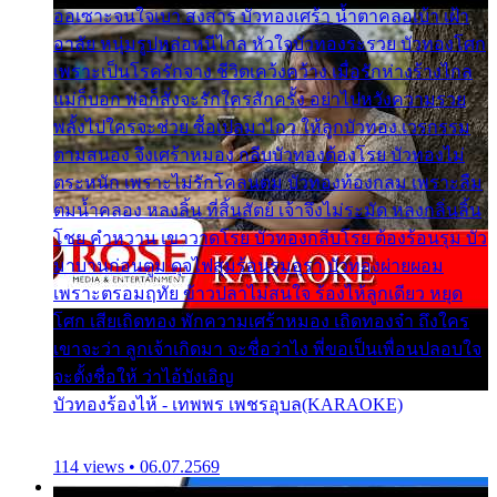
ออเซาะจนใจเบา สงสาร บัวทองเศร้า น้ำตาคลอเบ้า เฝ้า
อาลัย หนุ่มรูปหล่อหนีไกล หัวใจบัวทองระรวย บัวทองโศก
เพราะเป็นโรครักจาง ชีวิตเคว้งคว้าง เมื่อรักห่างร้างไกล
แม่ก็บอก พ่อก็สั่งจะรักใครสักครั้ง อย่าไปหวังความรวย
พลั้งไปใครจะช่วย ซื้อเปลมาไกว ให้ลูกบัวทอง เวรกรรม
ตามสนอง จึงเศร้าหมอง กลีบบัวทองต้องโรย บัวทองไม่
ตระหนัก เพราะไม่รักโคลนตม บัวทองท้องกลม เพราะลืม
ตมน้ำคลอง หลงลิ้น ที่สิ้นสัตย์ เจ้าจึงไม่ระมัด หลงกลิ่นลิ้น
โชย คำหวาน เขาวาดโรย บัวทองกลีบโรย ต้องร้อนรุม บัว
มาบานก่อนตูม ดุจไฟสุมร้อนรุมอุรา บัวทองผ่ายผอม
เพราะตรอมฤทัย ข้าวปลาไม่สนใจ ร้องไห้ลูกเดียว หยุด
โศก เสียเถิดทอง พักความเศร้าหมอง เถิดทองจ๋า ถึงใคร
เขาจะว่า ลูกเจ้าเกิดมา จะชื่อว่าไง พี่ขอเป็นเพื่อนปลอบใจ
จะตั้งชื่อให้ ว่าไอ้บังเอิญ
บัวทองร้องไห้ - เทพพร เพชรอุบล(KARAOKE)
114 views • 06.07.2569