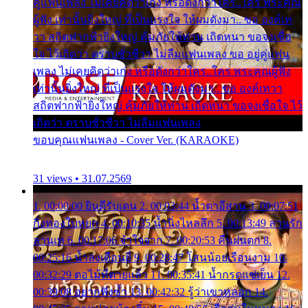
คู่แฟนเพลง ไม่เคยคิดว่าเก่ง หรือดังกว่าใคร..ใคร พระคุณ
ผู้ฟัง เท่านั้นยิ่งใหญ่ ที่เป็นแรงใจ ให้ผมดังมา.. ขอ องค์เท
วา สถิตฟากฟ้ายิ่งใหญ่ คุ้มภัยให้ท่าน เถิดหนา ขอจงเชื่อ
ใจ ไว้เถิดว่า ตราบชั่วชีวา ไม่ลืมแฟนเพลง ขอ อยู่คู่แฟน
เพลง ไม่เคยคิดว่าเก่ง หรือดังกว่าใคร..ใคร พระคุณผู้ฟัง
เท่านั้นยิ่งใหญ่ ที่เป็นแรงใจ ให้ผมดังมา.. ขอ องค์เทวา
สถิตฟากฟ้ายิ่งใหญ่ คุ้มภัยให้ท่าน เถิดหนา ขอจงเชื่อใจ ไว้
เถิดว่า ตราบชั่วชีวา ไม่ลืมแฟนเพลง
ขอบคุณแฟนเพลง - Cover Ver. (KARAOKE)
31 views • 31.07.2569
1. 00:00:00 ยินดีรับเดน 2. 00:03:44 น้ำตาอีสาน 3. 00:07:51
กิ่งทองใบหยก 4. 00:10:35 น้ำนิ่งไหลลึก 5. 00:13:49 ลานรัก
ลานเท 6. 00:17:06 จำใจจาก 7. 00:20:53 คืนฝนตก 8.
00:25:16 น้ำลงเดือนยี่ 9. 00:28:47 โสนน้อยเรือนงาม 10.
00:32:29 ตอไม้ที่ตายแล้ว 11. 00:35:41 น้ำกรดแช่เย็น 12.
00:39:08 อยากฟังซ้ำ 13. 00:42:32 รู้ว่าเขาหลอก 14.