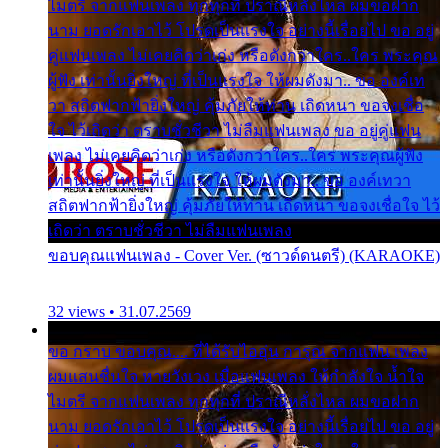
ไมตรี จากแฟนเพลง ทุกทุกที่ ปราณีหลั่งไหล ผมขอฝาก
นาม ยอดรักเอาไว้ โปรดเป็นแรงใจ อย่างนี้เรื่อยไป ขอ อยู่
คู่แฟนเพลง ไม่เคยคิดว่าเก่ง หรือดังกว่าใคร..ใคร พระคุณ
ผู้ฟัง เท่านั้นยิ่งใหญ่ ที่เป็นแรงใจ ให้ผมดังมา.. ขอ องค์เท
วา สถิตฟากฟ้ายิ่งใหญ่ คุ้มภัยให้ท่าน เถิดหนา ขอจงเชื่อ
ใจ ไว้เถิดว่า ตราบชั่วชีวา ไม่ลืมแฟนเพลง ขอ อยู่คู่แฟน
เพลง ไม่เคยคิดว่าเก่ง หรือดังกว่าใคร..ใคร พระคุณผู้ฟัง
เท่านั้นยิ่งใหญ่ ที่เป็นแรงใจ ให้ผมดังมา.. ขอ องค์เทวา
สถิตฟากฟ้ายิ่งใหญ่ คุ้มภัยให้ท่าน เถิดหนา ขอจงเชื่อใจ ไว้
เถิดว่า ตราบชั่วชีวา ไม่ลืมแฟนเพลง
ขอบคุณแฟนเพลง - Cover Ver. (ซาวด์ดนตรี) (KARAOKE)
32 views • 31.07.2569
ขอ กราบ ขอบคุณ.... ที่ได้รับไออุ่น การุณ จากแฟน เพลง
ผมแสนชื่นใจ หายวังเวง เมื่อแฟนเพลง ให้กำลังใจ น้ำใจ
ไมตรี จากแฟนเพลง ทุกทุกที่ ปราณีหลั่งไหล ผมขอฝาก
นาม ยอดรักเอาไว้ โปรดเป็นแรงใจ อย่างนี้เรื่อยไป ขอ อยู่