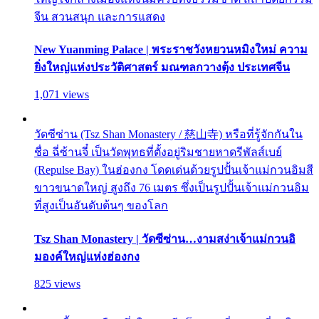
จีน สวนสนุก และการแสดง
New Yuanming Palace | พระราชวังหยวนหมิงใหม่ ความ
ยิ่งใหญ่แห่งประวัติศาสตร์ มณฑลกวางตุ้ง ประเทศจีน
1,071 views
วัดซีซ่าน (Tsz Shan Monastery / 慈山寺) หรือที่รู้จักกันใน
ชื่อ ฉี่ซ้านจี๋ เป็นวัดพุทธที่ตั้งอยู่ริมชายหาดรีพัลส์เบย์
(Repulse Bay) ในฮ่องกง โดดเด่นด้วยรูปปั้นเจ้าแม่กวนอิมสี
ขาวขนาดใหญ่ สูงถึง 76 เมตร ซึ่งเป็นรูปปั้นเจ้าแม่กวนอิม
ที่สูงเป็นอันดับต้นๆ ของโลก
Tsz Shan Monastery | วัดซีซ่าน…งามสง่าเจ้าแม่กวนอิ
มองค์ใหญ่แห่งฮ่องกง
825 views