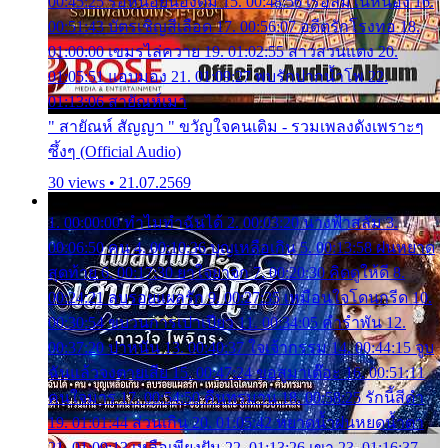
00:45:25 รอหน่อยน้องติ๋ม 15. 00:48:56 เรือล่มในหนอง 16.
00:51:43 บัตรเชิญสีเลือด 17. 00:56:07 อดีตรักโรงทอ 18.
01:00:00 เขมรไล่ควาย 19. 01:02:55 สาวสวนแตง 20.
01:05:51 แอบมอง 21. 01:09:27 พบรักปากน้ำโพ 22.
01:13:06 สายัณห์เมา
" สายัณห์ สัญญา " ขวัญใจคนเดิม - รวมเพลงดังเพราะๆ
ซึ้งๆ (Official Audio)
30 views • 21.07.2569
1. 00:00:00 ทำไมทำฉันได้ 2. 00:03:20 นางฟ้าสลัม 3.
00:06:50 คน 4. 00:10:36 บุญเหลือเกิน 5. 00:13:58 ฝนหยาด
สุดท้าย 6. 00:17:30 ยาใจยาจก 7. 00:20:30 คิดดูให้ดี 8.
00:24:21 ลบรอยแผลรัก 9. 00:27:35 เหมือนใจโดนกรีด 10.
00:30:54 ขบวนการเปาเปียว 11. 00:34:05 คำรำพัน 12.
00:37:20 ปาหนัน 13. 00:40:37 ใจเจ้ากรรม 14. 00:44:15 จูบ
ฉันแล้วจงตายเสีย 15. 00:47:24 ขอสูมาเต๊อะ 16. 00:51:11
คนใจมาร 17. 00:54:50 คืนทรมาน 18. 00:58:25 รักนี้สีดำ
19. 01:01:44 ส่วนเกิน 20. 01:05:42 หยาดน้ำฝนหยดน้ำตา
21. 01:09:13 เหลือเพียงฝัน 22. 01:13:26 เขา 23. 01:16:37