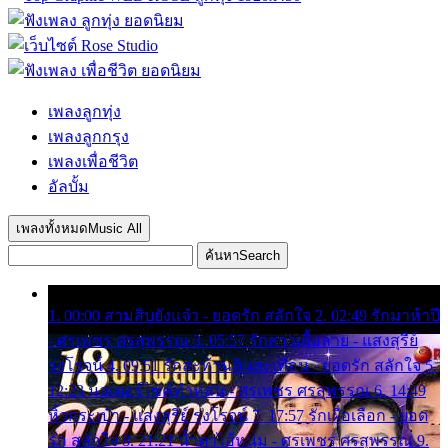
เพลงลูกทุ่ง
เพลงลูกกรุง
เพลงเพื่อชีวิต
อัลบั้ม
เพลงทั้งหมด
Music All
ค้นหา
Search
1. 00:00 สามสิบยังแจ๋ว - ยอดรัก สลักใจ 2. 02:49 รักมาห้าปี
- ศรเพชร ศรสุพรรณ 3. 05:57 รักสาวเสื้อลาย - แสงสุรีย์
รุ่งโรจน์ 4. 09:51 รักสะท้านดินสะเทือน - ยอดรัก สลักใจ 5.
12:23 มอเตอร์ไซค์ทำหล่น - ศรเพชร ศรสุพรรณ 6. 14:49
หิ้วกระเป๋า - แสงสุรีย์ รุ่งโรจน์ 7. 17:57 รักเผื่อเลือก - ยอด
รัก สลักใจ 8. 21:21 น้ำตาไอ้หนุ่ม - ศรเพชร ศรสุพรรณ 9.