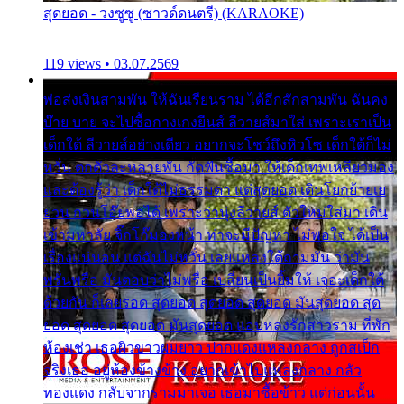
สุดยอด - วงซูซู (ซาวด์ดนตรี) (KARAOKE)
119 views • 03.07.2569
พ่อส่งเงินสามพัน ให้ฉันเรียนราม ได้อีกสักสามพัน ฉันคง
บ๊าย บาย จะไปซื้อกางเกงยีนส์ ลีวายส์มาใส่ เพราะเราเป็น
เด็กใต้ ลีวายส์อย่างเดียว อยากจะโชว์ถึงหิวโซ เด็กใต้ก็ไม่
หวั่น ตกตัวละหลายพัน กัดฟันซื้อมา ให้เด็กเทพเหลียวมอง
และต้องรู้ว่า เด็กใต้ไม่ธรรมดา แต่สุดยอด เดินโยกย้ายเย
ยวน กวนโอ๊ยพอได้ เพราะว่านุ่งลีวายส์ ตัวใหม่ใส่มา เดิน
เข้ามหาลัย จิ๊กโก๊มองหน้า ท่าจะมีปัญหา ไม่พอใจ ได้เป็น
เรื่องแน่นอน แต่ฉันไม่หวั่น เลยแหลงใต้ถามมัน ว่ามัน
พรั่นพรือ มันตอบว่าไม่พรื่อ เปลี่ยนเป็นยิ้มให้ เจอะเด็กใต้
ด้วยกัน ก็เลยรอด สุดยอด สุดยอด สุดยอด มันสุดยอด สุด
ยอด สุดยอด สุดยอด มันสุดยอด แอบหลงรักสาวราม ที่พัก
ห้องเช่า เธอผิวขาวผมยาว ปากแดงแหลงกลาง ถูกสเป็ก
จริงเธอ อยู่ห้องข้างข้าง อยากเข้าไปแหลงกลาง กลัว
ทองแดง กลับจากรามมาเจอ เธอมาซื้อข้าว แต่ก่อนนั้น