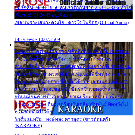
ขอรักคืน 24. 01:19:56 คนเรารักกันยาก 25. 01:23:06 หัวใจ
เถื่อน 26. 01:26:45 อยู่เพื่อลูก
เพลงเพราะเสนาะดวงใจ - ดาวใจ ไพจิตร (Official Audio)
145 views • 10.07.2569
ไม่เคยรักใครแน่หรือ อยากเชื่อถือก็ไม่กล้า ติ๋มใช่คนสวย
ตรึงใจ ติ๋มใช่งามซึ้งตรึงตรา พี่หรือจะมาหมายร่วมชีวี ก็
คนเขาลืออื้อฉาว ว่าสาวๆรุมตอมพี่ ติ๋มอยากรับรักเหมือน
กัน แต่หวั่นจะช้ำดวงฤดี กลัวแฟนของพี่ชี้หน้าด่าทอ ก็คน
ชื่อต๋อยต้อยตุ้มตุ๋ยต่าย พี่ยังลืมได้ง่ายๆเลยหนอ แค่ตัวเรา
สาวบ้านนา แสนจะซอมซ่อ ขืนรักขืนรอคงช้ำสักวัน ถ้า
จริงเหมือนคำพร่ำเฉลย พี่อย่าเฉยรีบมาหมั้น ถ้าพี่สู่ขอ
ตามธรรมเนียม ติ๋มจะเตรียมรับเกลียวสัมพันธ์ ผิดหวังไม่
หวั่นขอยอมได้เคียง
รักติ๋มแน่หรือ - หงษ์ทอง ดาวอุดร (ซาวด์ดนตรี)
(KARAOKE)