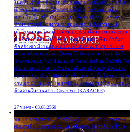
ในครัว เจ้าสาว ก็มัวแต่งตัว สวยเด่น นั่งเคียงเจ้าบ่าว ที่เขา
เฝ้าคอย ใจเต้น หัวใจของเรา ลำเค็ญ ใครจะมองเห็น
ความใน ใจ เศร้า มันร้าวระบม ต้องมาขื่นขม เศร้าตรม
ท่ามความสุขี ช่วยงานเขาแต่ง แต่เรา แล้งมาหลายปี
เมื่อไรหนอจะ โชคดี ได้มีพิธีวิวาห์ หัวใจหล้า คอยไปคอย
มา คือหน้าที่เก่า หัวใจหล้า คอยไปคอยมา คือหน้าที่เก่า
คือหยังเขา มีงานแต่งแล้ว ไปล้างแต่จาน ดั่งถูกประหาร
เมื่อเขาชื่นบาน แต่เราขื่นขม โอ้ รัก ลอยลม ไม่สม ดัง ใจ
ล้างจานคอยคู่ ไม่รู้ อีกนานเท่าใด จะได้ เลื่อนขั้นบันได ได้
เป็น ตำแหน่งเจ้าสาว มันเหงา เห็นเขามีคู่ ซมดู มีคู่ก็ม่วน
เข้าพาขวัญ เสียงโห่ตึงตึง มันซึ้ง อยู่แก่ใจ มื้อใด๋หนอ สิเป็น
งานเฮา มัวซอยเขา ใจเฮาซิด้าน มันทรมาน จับจาน เอย…
ล้างจานในงานแต่ง - Cover Ver. (KARAOKE)
27 views • 03.08.2569
ขอ กราบ ขอบคุณ.... ที่ได้รับไออุ่น การุณ จากแฟน เพลง
ผมแสนชื่นใจ หายวังเวง เมื่อแฟนเพลง ให้กำลังใจ น้ำใจ