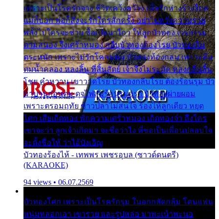
เพราะเป็นโรครักจาง ชีวิตเคว้งคว้าง เมื่อรักห่างร้างไกล
แม่ก็บอก พ่อก็สั่งจะรักใครสักครั้ง อย่าไปหวังความรวย
พลั้งไปใครจะช่วย ซื้อเปลมาไกว ให้ลูกบัวทอง เวรกรรม
ตามสนอง จึงเศร้าหมอง กลีบบัวทองต้องโรย บัวทองไม่
ตระหนัก เพราะไม่รักโคลนตม บัวทองท้องกลม เพราะลืม
ตมน้ำคลอง หลงลิ้น ที่สิ้นสัตย์ เจ้าจึงไม่ระมัด หลงกลิ่นลิ้น
โชย คำหวาน เขาวาดโรย บัวทองกลีบโรย ต้องร้อนรุม บัว
มาบานก่อนตูม ดุจไฟสุมร้อนรุมอุรา บัวทองผ่ายผอม
เพราะตรอมฤทัย ข้าวปลาไม่สนใจ ร้องไห้ลูกเดียว หยุด
โศก เสียเถิดทอง พักความเศร้าหมอง เถิดทองจ๋า ถึงใคร
เขาจะว่า ลูกเจ้าเกิดมา จะชื่อว่าไง พี่ขอเป็นเพื่อนปลอบใจ
จะตั้งชื่อให้ ว่าไอ้บังเอิญ
บัวทองร้องไห้ - เทพพร เพชรอุบล (ซาวด์ดนตรี)
(KARAOKE)
94 views • 06.07.2569
บัวทองโศก เพราะเป็นโรครักรุม ในอกกลัดกลุ้ม โดนแฟน
หนุ่มหลอกเอา เขารวย และรูปหล่อ มาพะเน้าพะนอ