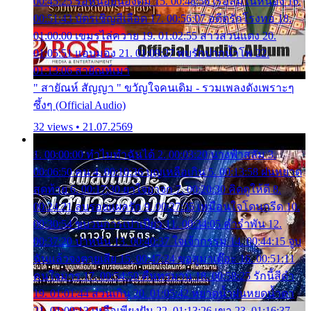
00:45:25 รอหน่อยน้องติ๋ม 15. 00:48:56 เรือล่มในหนอง 16.
00:51:43 บัตรเชิญสีเลือด 17. 00:56:07 อดีตรักโรงทอ 18.
01:00:00 เขมรไล่ควาย 19. 01:02:55 สาวสวนแตง 20.
01:05:51 แอบมอง 21. 01:09:27 พบรักปากน้ำโพ 22.
01:13:06 สายัณห์เมา
" สายัณห์ สัญญา " ขวัญใจคนเดิม - รวมเพลงดังเพราะๆ
ซึ้งๆ (Official Audio)
32 views • 21.07.2569
1. 00:00:00 ทำไมทำฉันได้ 2. 00:03:20 นางฟ้าสลัม 3.
00:06:50 คน 4. 00:10:36 บุญเหลือเกิน 5. 00:13:58 ฝนหยาด
สุดท้าย 6. 00:17:30 ยาใจยาจก 7. 00:20:30 คิดดูให้ดี 8.
00:24:21 ลบรอยแผลรัก 9. 00:27:35 เหมือนใจโดนกรีด 10.
00:30:54 ขบวนการเปาเปียว 11. 00:34:05 คำรำพัน 12.
00:37:20 ปาหนัน 13. 00:40:37 ใจเจ้ากรรม 14. 00:44:15 จูบ
ฉันแล้วจงตายเสีย 15. 00:47:24 ขอสูมาเต๊อะ 16. 00:51:11
คนใจมาร 17. 00:54:50 คืนทรมาน 18. 00:58:25 รักนี้สีดำ
19. 01:01:44 ส่วนเกิน 20. 01:05:42 หยาดน้ำฝนหยดน้ำตา
21. 01:09:13 เหลือเพียงฝัน 22. 01:13:26 เขา 23. 01:16:37