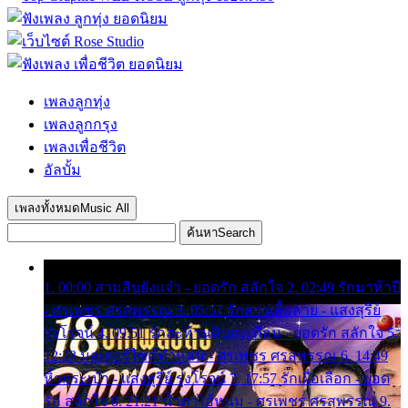
เพลงลูกทุ่ง
เพลงลูกกรุง
เพลงเพื่อชีวิต
อัลบั้ม
เพลงทั้งหมด
Music All
ค้นหา
Search
1. 00:00 สามสิบยังแจ๋ว - ยอดรัก สลักใจ 2. 02:49 รักมาห้าปี
- ศรเพชร ศรสุพรรณ 3. 05:57 รักสาวเสื้อลาย - แสงสุรีย์
รุ่งโรจน์ 4. 09:51 รักสะท้านดินสะเทือน - ยอดรัก สลักใจ 5.
12:23 มอเตอร์ไซค์ทำหล่น - ศรเพชร ศรสุพรรณ 6. 14:49
หิ้วกระเป๋า - แสงสุรีย์ รุ่งโรจน์ 7. 17:57 รักเผื่อเลือก - ยอด
รัก สลักใจ 8. 21:21 น้ำตาไอ้หนุ่ม - ศรเพชร ศรสุพรรณ 9.