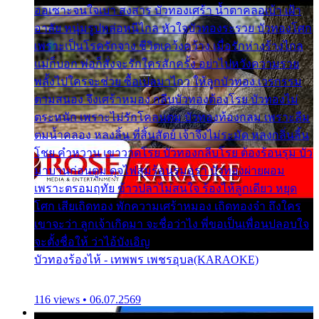
ออเซาะจนใจเบา สงสาร บัวทองเศร้า น้ำตาคลอเบ้า เฝ้า
อาลัย หนุ่มรูปหล่อหนีไกล หัวใจบัวทองระรวย บัวทองโศก
เพราะเป็นโรครักจาง ชีวิตเคว้งคว้าง เมื่อรักห่างร้างไกล
แม่ก็บอก พ่อก็สั่งจะรักใครสักครั้ง อย่าไปหวังความรวย
พลั้งไปใครจะช่วย ซื้อเปลมาไกว ให้ลูกบัวทอง เวรกรรม
ตามสนอง จึงเศร้าหมอง กลีบบัวทองต้องโรย บัวทองไม่
ตระหนัก เพราะไม่รักโคลนตม บัวทองท้องกลม เพราะลืม
ตมน้ำคลอง หลงลิ้น ที่สิ้นสัตย์ เจ้าจึงไม่ระมัด หลงกลิ่นลิ้น
โชย คำหวาน เขาวาดโรย บัวทองกลีบโรย ต้องร้อนรุม บัว
มาบานก่อนตูม ดุจไฟสุมร้อนรุมอุรา บัวทองผ่ายผอม
เพราะตรอมฤทัย ข้าวปลาไม่สนใจ ร้องไห้ลูกเดียว หยุด
โศก เสียเถิดทอง พักความเศร้าหมอง เถิดทองจ๋า ถึงใคร
เขาจะว่า ลูกเจ้าเกิดมา จะชื่อว่าไง พี่ขอเป็นเพื่อนปลอบใจ
จะตั้งชื่อให้ ว่าไอ้บังเอิญ
บัวทองร้องไห้ - เทพพร เพชรอุบล(KARAOKE)
116 views • 06.07.2569