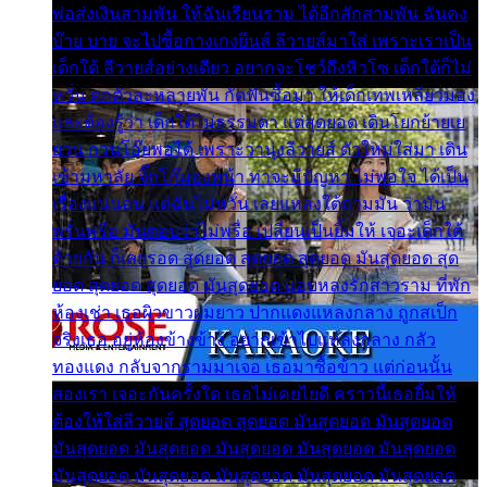
พ่อส่งเงินสามพัน ให้ฉันเรียนราม ได้อีกสักสามพัน ฉันคง
บ๊าย บาย จะไปซื้อกางเกงยีนส์ ลีวายส์มาใส่ เพราะเราเป็น
เด็กใต้ ลีวายส์อย่างเดียว อยากจะโชว์ถึงหิวโซ เด็กใต้ก็ไม่
หวั่น ตกตัวละหลายพัน กัดฟันซื้อมา ให้เด็กเทพเหลียวมอง
และต้องรู้ว่า เด็กใต้ไม่ธรรมดา แต่สุดยอด เดินโยกย้ายเย
ยวน กวนโอ๊ยพอได้ เพราะว่านุ่งลีวายส์ ตัวใหม่ใส่มา เดิน
เข้ามหาลัย จิ๊กโก๊มองหน้า ท่าจะมีปัญหา ไม่พอใจ ได้เป็น
เรื่องแน่นอน แต่ฉันไม่หวั่น เลยแหลงใต้ถามมัน ว่ามัน
พรั่นพรือ มันตอบว่าไม่พรื่อ เปลี่ยนเป็นยิ้มให้ เจอะเด็กใต้
ด้วยกัน ก็เลยรอด สุดยอด สุดยอด สุดยอด มันสุดยอด สุด
ยอด สุดยอด สุดยอด มันสุดยอด แอบหลงรักสาวราม ที่พัก
ห้องเช่า เธอผิวขาวผมยาว ปากแดงแหลงกลาง ถูกสเป็ก
จริงเธอ อยู่ห้องข้างข้าง อยากเข้าไปแหลงกลาง กลัว
ทองแดง กลับจากรามมาเจอ เธอมาซื้อข้าว แต่ก่อนนั้น
สองเรา เจอะกันครั้งใด เธอไม่เคยไยดี คราวนี้เธอยิ้มให้
ต้องให้ใส่ลีวายส์ สุดยอด สุดยอด มันสุดยอด มันสุดยอด
มันสุดยอด มันสุดยอด มันสุดยอด มันสุดยอด มันสุดยอด
มันสุดยอด มันสุดยอด มันสุดยอด มันสุดยอด มันสุดยอด