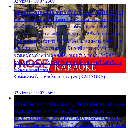
32 views • 10.07.2569
ไม่เคยรักใครแน่หรือ อยากเชื่อถือก็ไม่กล้า ติ๋มใช่คนสวย
ตรึงใจ ติ๋มใช่งามซึ้งตรึงตรา พี่หรือจะมาหมายร่วมชีวี ก็
คนเขาลืออื้อฉาว ว่าสาวๆรุมตอมพี่ ติ๋มอยากรับรักเหมือน
กัน แต่หวั่นจะช้ำดวงฤดี กลัวแฟนของพี่ชี้หน้าด่าทอ ก็คน
ชื่อต๋อยต้อยตุ้มตุ๋ยต่าย พี่ยังลืมได้ง่ายๆเลยหนอ แค่ตัวเรา
สาวบ้านนา แสนจะซอมซ่อ ขืนรักขืนรอคงช้ำสักวัน ถ้า
จริงเหมือนคำพร่ำเฉลย พี่อย่าเฉยรีบมาหมั้น ถ้าพี่สู่ขอ
ตามธรรมเนียม ติ๋มจะเตรียมรับเกลียวสัมพันธ์ ผิดหวังไม่
หวั่นขอยอมได้เคียง
รักติ๋มแน่หรือ - หงษ์ทอง ดาวอุดร (KARAOKE)
33 views • 10.07.2569
บัวทองโศก เพราะเป็นโรครักรุม ในอกกลัดกลุ้ม โดนแฟน
หนุ่มหลอกเอา เขารวย และรูปหล่อ มาพะเน้าพะนอ
ออเซาะจนใจเบา สงสาร บัวทองเศร้า น้ำตาคลอเบ้า เฝ้า
อาลัย หนุ่มรูปหล่อหนีไกล หัวใจบัวทองระรวย บัวทองโศก