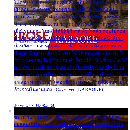
ในครัว เจ้าสาว ก็มัวแต่งตัว สวยเด่น นั่งเคียงเจ้าบ่าว ที่เขา
เฝ้าคอย ใจเต้น หัวใจของเรา ลำเค็ญ ใครจะมองเห็น
ความใน ใจ เศร้า มันร้าวระบม ต้องมาขื่นขม เศร้าตรม
ท่ามความสุขี ช่วยงานเขาแต่ง แต่เรา แล้งมาหลายปี
เมื่อไรหนอจะ โชคดี ได้มีพิธีวิวาห์ หัวใจหล้า คอยไปคอย
มา คือหน้าที่เก่า หัวใจหล้า คอยไปคอยมา คือหน้าที่เก่า
คือหยังเขา มีงานแต่งแล้ว ไปล้างแต่จาน ดั่งถูกประหาร
เมื่อเขาชื่นบาน แต่เราขื่นขม โอ้ รัก ลอยลม ไม่สม ดัง ใจ
ล้างจานคอยคู่ ไม่รู้ อีกนานเท่าใด จะได้ เลื่อนขั้นบันได ได้
เป็น ตำแหน่งเจ้าสาว มันเหงา เห็นเขามีคู่ ซมดู มีคู่ก็ม่วน
เข้าพาขวัญ เสียงโห่ตึงตึง มันซึ้ง อยู่แก่ใจ มื้อใด๋หนอ สิเป็น
งานเฮา มัวซอยเขา ใจเฮาซิด้าน มันทรมาน จับจาน เอย…
ล้างจานในงานแต่ง - Cover Ver. (KARAOKE)
30 views • 03.08.2569
ขอ กราบ ขอบคุณ.... ที่ได้รับไออุ่น การุณ จากแฟน เพลง
ผมแสนชื่นใจ หายวังเวง เมื่อแฟนเพลง ให้กำลังใจ น้ำใจ