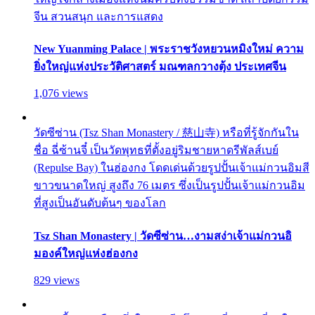
จีน สวนสนุก และการแสดง
New Yuanming Palace | พระราชวังหยวนหมิงใหม่ ความ
ยิ่งใหญ่แห่งประวัติศาสตร์ มณฑลกวางตุ้ง ประเทศจีน
1,076 views
วัดซีซ่าน (Tsz Shan Monastery / 慈山寺) หรือที่รู้จักกันใน
ชื่อ ฉี่ซ้านจี๋ เป็นวัดพุทธที่ตั้งอยู่ริมชายหาดรีพัลส์เบย์
(Repulse Bay) ในฮ่องกง โดดเด่นด้วยรูปปั้นเจ้าแม่กวนอิมสี
ขาวขนาดใหญ่ สูงถึง 76 เมตร ซึ่งเป็นรูปปั้นเจ้าแม่กวนอิม
ที่สูงเป็นอันดับต้นๆ ของโลก
Tsz Shan Monastery | วัดซีซ่าน…งามสง่าเจ้าแม่กวนอิ
มองค์ใหญ่แห่งฮ่องกง
829 views