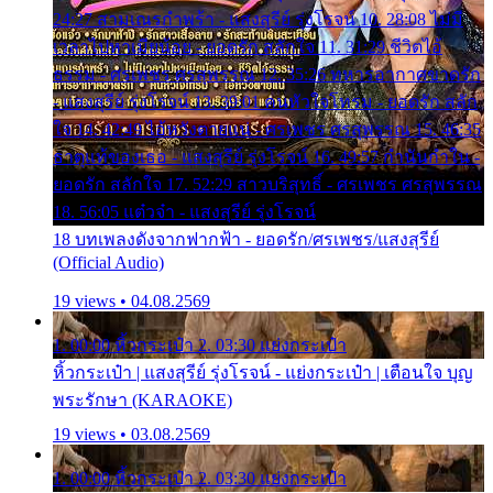
24:27 สามเณรกำพร้า - แสงสุรีย์ รุ่งโรจน์ 10. 28:08 ไม่มี
เวลาไปหาเมียน้อย - ยอดรัก สลักใจ 11. 31:29 ชีวิตไอ้
ธรรม - ศรเพชร ศรสุพรรณ 12. 35:26 ทหารอากาศขาดรัก
- แสงสุรีย์ รุ่งโรจน์ 13. 39:01 คนหัวใจโทรม - ยอดรัก สลัก
ใจ 14. 42:49 ไอ้หวังตายแน่ - ศรเพชร ศรสุพรรณ 15. 46:35
ธาตุแท้ของเธอ - แสงสุรีย์ รุ่งโรจน์ 16. 49:57 กำนันกำใน -
ยอดรัก สลักใจ 17. 52:29 สาวบริสุทธิ์ - ศรเพชร ศรสุพรรณ
18. 56:05 แต๋วจ๋า - แสงสุรีย์ รุ่งโรจน์
18 บทเพลงดังจากฟากฟ้า - ยอดรัก/ศรเพชร/แสงสุรีย์
(Official Audio)
19 views • 04.08.2569
1. 00:00 หิ้วกระเป๋า 2. 03:30 แย่งกระเป๋า
หิ้วกระเป๋า | แสงสุรีย์ รุ่งโรจน์ - แย่งกระเป๋า | เตือนใจ บุญ
พระรักษา (KARAOKE)
19 views • 03.08.2569
1. 00:00 หิ้วกระเป๋า 2. 03:30 แย่งกระเป๋า