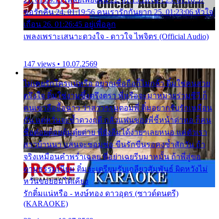
ขอรักคืน 24. 01:19:56 คนเรารักกันยาก 25. 01:23:06 หัวใจ
เถื่อน 26. 01:26:45 อยู่เพื่อลูก
เพลงเพราะเสนาะดวงใจ - ดาวใจ ไพจิตร (Official Audio)
147 views • 10.07.2569
ไม่เคยรักใครแน่หรือ อยากเชื่อถือก็ไม่กล้า ติ๋มใช่คนสวย
ตรึงใจ ติ๋มใช่งามซึ้งตรึงตรา พี่หรือจะมาหมายร่วมชีวี ก็
คนเขาลืออื้อฉาว ว่าสาวๆรุมตอมพี่ ติ๋มอยากรับรักเหมือน
กัน แต่หวั่นจะช้ำดวงฤดี กลัวแฟนของพี่ชี้หน้าด่าทอ ก็คน
ชื่อต๋อยต้อยตุ้มตุ๋ยต่าย พี่ยังลืมได้ง่ายๆเลยหนอ แค่ตัวเรา
สาวบ้านนา แสนจะซอมซ่อ ขืนรักขืนรอคงช้ำสักวัน ถ้า
จริงเหมือนคำพร่ำเฉลย พี่อย่าเฉยรีบมาหมั้น ถ้าพี่สู่ขอ
ตามธรรมเนียม ติ๋มจะเตรียมรับเกลียวสัมพันธ์ ผิดหวังไม่
หวั่นขอยอมได้เคียง
รักติ๋มแน่หรือ - หงษ์ทอง ดาวอุดร (ซาวด์ดนตรี)
(KARAOKE)