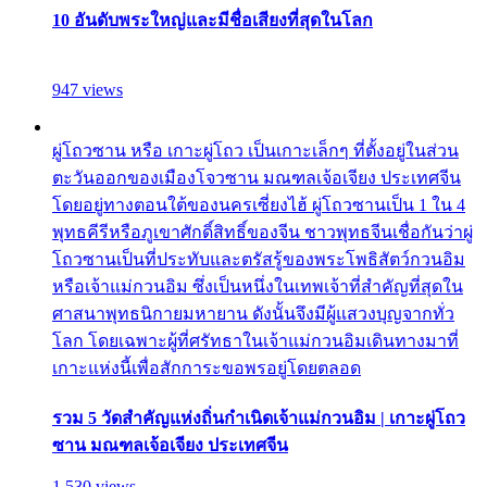
10 อันดับพระใหญ่และมีชื่อเสียงที่สุดในโลก
947 views
ผู่โถวซาน หรือ เกาะผู่โถว เป็นเกาะเล็กๆ ที่ตั้งอยู่ในส่วน
ตะวันออกของเมืองโจวซาน มณฑลเจ้อเจียง ประเทศจีน
โดยอยู่ทางตอนใต้ของนครเซี่ยงไฮ้ ผู่โถวซานเป็น 1 ใน 4
พุทธคีรีหรือภูเขาศักดิ์สิทธิ์ของจีน ชาวพุทธจีนเชื่อกันว่าผู่
โถวซานเป็นที่ประทับและตรัสรู้ของพระโพธิสัตว์กวนอิม
หรือเจ้าแม่กวนอิม ซึ่งเป็นหนึ่งในเทพเจ้าที่สำคัญที่สุดใน
ศาสนาพุทธนิกายมหายาน ดังนั้นจึงมีผู้แสวงบุญจากทั่ว
โลก โดยเฉพาะผู้ที่ศรัทธาในเจ้าแม่กวนอิมเดินทางมาที่
เกาะแห่งนี้เพื่อสักการะขอพรอยู่โดยตลอด
รวม 5 วัดสำคัญแห่งถิ่นกำเนิดเจ้าแม่กวนอิม | เกาะผู่โถว
ซาน มณฑลเจ้อเจียง ประเทศจีน
1,530 views