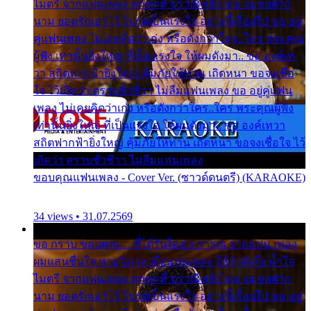
ไมตรี จากแฟนเพลง ทุกทุกที่ ปราณีหลั่งไหล ผมขอฝาก
นาม ยอดรักเอาไว้ โปรดเป็นแรงใจ อย่างนี้เรื่อยไป ขอ อยู่
คู่แฟนเพลง ไม่เคยคิดว่าเก่ง หรือดังกว่าใคร..ใคร พระคุณ
ผู้ฟัง เท่านั้นยิ่งใหญ่ ที่เป็นแรงใจ ให้ผมดังมา.. ขอ องค์เท
วา สถิตฟากฟ้ายิ่งใหญ่ คุ้มภัยให้ท่าน เถิดหนา ขอจงเชื่อ
ใจ ไว้เถิดว่า ตราบชั่วชีวา ไม่ลืมแฟนเพลง ขอ อยู่คู่แฟน
เพลง ไม่เคยคิดว่าเก่ง หรือดังกว่าใคร..ใคร พระคุณผู้ฟัง
เท่านั้นยิ่งใหญ่ ที่เป็นแรงใจ ให้ผมดังมา.. ขอ องค์เทวา
สถิตฟากฟ้ายิ่งใหญ่ คุ้มภัยให้ท่าน เถิดหนา ขอจงเชื่อใจ ไว้
เถิดว่า ตราบชั่วชีวา ไม่ลืมแฟนเพลง
ขอบคุณแฟนเพลง - Cover Ver. (ซาวด์ดนตรี) (KARAOKE)
34 views • 31.07.2569
ขอ กราบ ขอบคุณ.... ที่ได้รับไออุ่น การุณ จากแฟน เพลง
ผมแสนชื่นใจ หายวังเวง เมื่อแฟนเพลง ให้กำลังใจ น้ำใจ
ไมตรี จากแฟนเพลง ทุกทุกที่ ปราณีหลั่งไหล ผมขอฝาก
นาม ยอดรักเอาไว้ โปรดเป็นแรงใจ อย่างนี้เรื่อยไป ขอ อยู่