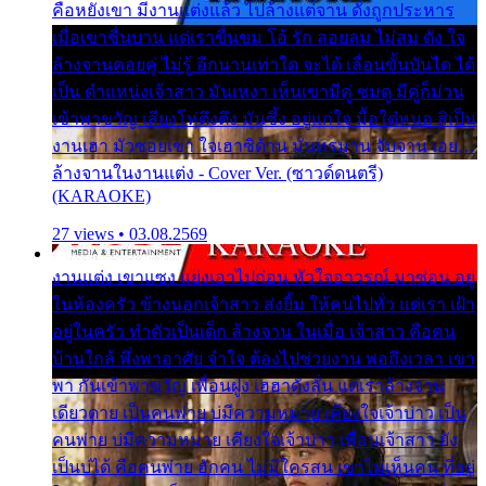
คือหยังเขา มีงานแต่งแล้ว ไปล้างแต่จาน ดั่งถูกประหาร
เมื่อเขาชื่นบาน แต่เราขื่นขม โอ้ รัก ลอยลม ไม่สม ดัง ใจ
ล้างจานคอยคู่ ไม่รู้ อีกนานเท่าใด จะได้ เลื่อนขั้นบันได ได้
เป็น ตำแหน่งเจ้าสาว มันเหงา เห็นเขามีคู่ ซมดู มีคู่ก็ม่วน
เข้าพาขวัญ เสียงโห่ตึงตึง มันซึ้ง อยู่แก่ใจ มื้อใด๋หนอ สิเป็น
งานเฮา มัวซอยเขา ใจเฮาซิด้าน มันทรมาน จับจาน เอย…
ล้างจานในงานแต่ง - Cover Ver. (ซาวด์ดนตรี)
(KARAOKE)
27 views • 03.08.2569
งานแต่ง เขาแซง แย่งเอาไปก่อน หัวใจอาวรณ์ มาซ่อน อยู่
ในห้องครัว ข้างนอกเจ้าสาว ส่งยิ้ม ให้คนไปทั่ว แต่เรา เฝ้า
อยู่ในครัว ทำตัวเป็นเด็ก ล้างจาน ในเมื่อ เจ้าสาว คือคน
บ้านใกล้ พึ่งพาอาศัย จำใจ ต้องไปช่วยงาน พอถึงเวลา เขา
พา กันเข้าพาขวัญ เพื่อนฝูง เฮฮาดังลั่น แต่เราล้างจาน
เดียวดาย เป็นคนพ่าย บ่มีความหมาย เคียงใจเจ้าบ่าว เป็น
คนพ่าย บ่มีความหมาย เคียงใจเจ้าบ่าว เพื่อนเจ้าสาว ยัง
เป็นบ่ได้ คือคนพ่าย ฮักคน ไม่มีใครสน เขาไม่เห็นคน ที่อยู่