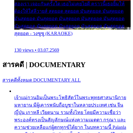
สองเรา เจอะกันครั้งใด เธอไม่เคยไยดี คราวนี้เธอยิ้มให้
ต้องให้ใส่ลีวายส์ สุดยอด สุดยอด มันสุดยอด มันสุดยอด
มันสุดยอด มันสุดยอด มันสุดยอด มันสุดยอด มันสุดยอด
มันสุดยอด มันสุดยอด มันสุดยอด มันสุดยอด มันสุดยอด
สุดยอด - วงซูซู (KARAOKE)
130 views • 03.07.2569
สารคดี
|
DOCUMENTARY
สารคดีทั้งหมด
DOCUMENTARY ALL
เจ้าแม่กวนอิมเป็นพระโพธิสัตว์ในพระพุทธศาสนานิกาย
มหายาน มีผู้เคารพนับถือบูชาในหลายประเทศ เช่น จีน
ญี่ปุ่น เกาหลี เวียดนาม รวมทั้งไทย โดยมีความเชื่อว่า
พระองค์ทรงเป็นสัญลักษณ์แห่งความเมตตา กรุณา และ
ความช่วยเหลือแก่ผู้ตกทุกข์ได้ยาก ในบทความนี้ Palanla