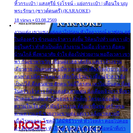
หิ้วกระเป๋า | แสงสุรีย์ รุ่งโรจน์ - แย่งกระเป๋า | เตือนใจ บุญ
พระรักษา (ซาวด์ดนตรี) (KARAOKE)
18 views • 03.08.2569
งานแต่ง เขาแซง แย่งเอาไปก่อน หัวใจอาวรณ์ มาซ่อน อยู่
ในห้องครัว ข้างนอกเจ้าสาว ส่งยิ้ม ให้คนไปทั่ว แต่เรา เฝ้า
อยู่ในครัว ทำตัวเป็นเด็ก ล้างจาน ในเมื่อ เจ้าสาว คือคน
บ้านใกล้ พึ่งพาอาศัย จำใจ ต้องไปช่วยงาน พอถึงเวลา เขา
พา กันเข้าพาขวัญ เพื่อนฝูง เฮฮาดังลั่น แต่เราล้างจาน
เดียวดาย เป็นคนพ่าย บ่มีความหมาย เคียงใจเจ้าบ่าว เป็น
คนพ่าย บ่มีความหมาย เคียงใจเจ้าบ่าว เพื่อนเจ้าสาว ยัง
เป็นบ่ได้ คือคนพ่าย ฮักคน ไม่มีใครสน เขาไม่เห็นคน ที่อยู่
ในครัว เจ้าสาว ก็มัวแต่งตัว สวยเด่น นั่งเคียงเจ้าบ่าว ที่เขา
เฝ้าคอย ใจเต้น หัวใจของเรา ลำเค็ญ ใครจะมองเห็น
ความใน ใจ เศร้า มันร้าวระบม ต้องมาขื่นขม เศร้าตรม
ท่ามความสุขี ช่วยงานเขาแต่ง แต่เรา แล้งมาหลายปี
เมื่อไรหนอจะ โชคดี ได้มีพิธีวิวาห์ หัวใจหล้า คอยไปคอย
มา คือหน้าที่เก่า หัวใจหล้า คอยไปคอยมา คือหน้าที่เก่า