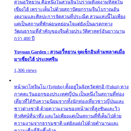
สวนอวี้หยวน คือหนึ่งในสวนจีนโบราณที่งดงามที่สุดใน
เซี่ยงไฮ้ เพราะเต็มไปด้วยสถาปัตยกรรมจีนโบราณอัน
งดงามและศิลปะการจัดสวนที่ประณีต สวนแห่งนี้ไม่เพียง
แต่เป็นสถานที่พักผ่อนหย่อนใจแต่ยังเป็นมรดกทาง
วัฒนธรรมที่สำคัญของจีนด้วยประวัติศาสตร์อันยาวนาน
กว่า 400 ปี
Yuyuan Garden : สวนอวี้หยวน จุดเช็กอินห้ามพลาดเมื่อ
มาเซี่ยงไฮ้ ประเทศจีน
1,306 views
หน้าผาโทจินโบ (Tojinbo) ตั้งอยู่ในจังหวัดฟุกุอิ (Fukui) ทาง
ภาคตะวันออกของประเทศญี่ปุ่น เป็นหนึ่งในสถานที่ท่อง
เที่ยวที่ได้รับความนิยมจากทั้งนักท่องเที่ยวชาวญี่ปุ่นและ
ชาวต่างชาติ ด้วยความงามของหน้าผาที่สูงชันและวิว
ทิวทัศน์ที่น่าทึ่ง และไม่เพียงแต่เป็นสถานที่ที่เต็มไปด้วย
ความงามจากธรรมชาติ แต่ยังแฝงไปด้วยตำนานและ
ความเชื่อที่ลึกซึ้งด้วย