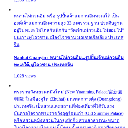
หนานไห่กวนอิม หรือ รูปปั้นเจ้าแม่กวนอิมทะเลใต้ เป็น
องค์เจ้าแม่กวนอิมความสูง 33 เมตรรวมฐาน ประดิษฐาน
อยู่ริมทะเล ไม่ไกลกันนักกับ “วัดเจ้าแม่กวนอิมไม่ยอมไป”
บนเกาะผู่โถวซาน เมืองโจวซาน มณฑลเจ้อเจียง ประเทศ
จีน
Nanhai Guanyin : หนานไห่กวนอิม...รูปปั้นเจ้าแม่กวนอิม
ทะเลใต้, ผู่โถวซาน ประเทศจีน
1,028 views
พระราชวังหยวนหมิงใหม่ (New Yuanming Palace/宮新園
明園) ในเมืองจูไห่ (Zhuhai) มณฑลกวางตุ้ง (Quangdong)
ประเทศจีน เป็นสวนและสถานที่ท่องเที่ยวที่ได้รับแรง
บันดาลใจจากพระราชวังฤดูร้อนเก่า (Old Summer Palace)
หรือหยวนหมิงหยวนในกรุงปักกิ่ง สวนสาธารณะขนาด
ใหญ่ใจกลางเมืองแห่งนี้มีครบทั้งธรรมชาติ สถาปัตยกรรม