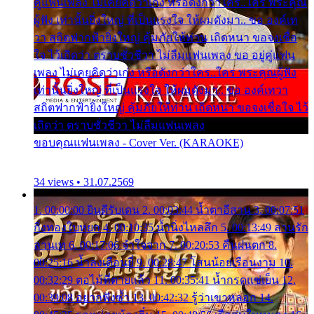
คู่แฟนเพลง ไม่เคยคิดว่าเก่ง หรือดังกว่าใคร..ใคร พระคุณ
ผู้ฟัง เท่านั้นยิ่งใหญ่ ที่เป็นแรงใจ ให้ผมดังมา.. ขอ องค์เท
วา สถิตฟากฟ้ายิ่งใหญ่ คุ้มภัยให้ท่าน เถิดหนา ขอจงเชื่อ
ใจ ไว้เถิดว่า ตราบชั่วชีวา ไม่ลืมแฟนเพลง ขอ อยู่คู่แฟน
เพลง ไม่เคยคิดว่าเก่ง หรือดังกว่าใคร..ใคร พระคุณผู้ฟัง
เท่านั้นยิ่งใหญ่ ที่เป็นแรงใจ ให้ผมดังมา.. ขอ องค์เทวา
สถิตฟากฟ้ายิ่งใหญ่ คุ้มภัยให้ท่าน เถิดหนา ขอจงเชื่อใจ ไว้
เถิดว่า ตราบชั่วชีวา ไม่ลืมแฟนเพลง
ขอบคุณแฟนเพลง - Cover Ver. (KARAOKE)
34 views • 31.07.2569
1. 00:00:00 ยินดีรับเดน 2. 00:03:44 น้ำตาอีสาน 3. 00:07:51
กิ่งทองใบหยก 4. 00:10:35 น้ำนิ่งไหลลึก 5. 00:13:49 ลานรัก
ลานเท 6. 00:17:06 จำใจจาก 7. 00:20:53 คืนฝนตก 8.
00:25:16 น้ำลงเดือนยี่ 9. 00:28:47 โสนน้อยเรือนงาม 10.
00:32:29 ตอไม้ที่ตายแล้ว 11. 00:35:41 น้ำกรดแช่เย็น 12.
00:39:08 อยากฟังซ้ำ 13. 00:42:32 รู้ว่าเขาหลอก 14.