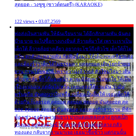
สุดยอด - วงซูซู (ซาวด์ดนตรี) (KARAOKE)
122 views • 03.07.2569
พ่อส่งเงินสามพัน ให้ฉันเรียนราม ได้อีกสักสามพัน ฉันคง
บ๊าย บาย จะไปซื้อกางเกงยีนส์ ลีวายส์มาใส่ เพราะเราเป็น
เด็กใต้ ลีวายส์อย่างเดียว อยากจะโชว์ถึงหิวโซ เด็กใต้ก็ไม่
หวั่น ตกตัวละหลายพัน กัดฟันซื้อมา ให้เด็กเทพเหลียวมอง
และต้องรู้ว่า เด็กใต้ไม่ธรรมดา แต่สุดยอด เดินโยกย้ายเย
ยวน กวนโอ๊ยพอได้ เพราะว่านุ่งลีวายส์ ตัวใหม่ใส่มา เดิน
เข้ามหาลัย จิ๊กโก๊มองหน้า ท่าจะมีปัญหา ไม่พอใจ ได้เป็น
เรื่องแน่นอน แต่ฉันไม่หวั่น เลยแหลงใต้ถามมัน ว่ามัน
พรั่นพรือ มันตอบว่าไม่พรื่อ เปลี่ยนเป็นยิ้มให้ เจอะเด็กใต้
ด้วยกัน ก็เลยรอด สุดยอด สุดยอด สุดยอด มันสุดยอด สุด
ยอด สุดยอด สุดยอด มันสุดยอด แอบหลงรักสาวราม ที่พัก
ห้องเช่า เธอผิวขาวผมยาว ปากแดงแหลงกลาง ถูกสเป็ก
จริงเธอ อยู่ห้องข้างข้าง อยากเข้าไปแหลงกลาง กลัว
ทองแดง กลับจากรามมาเจอ เธอมาซื้อข้าว แต่ก่อนนั้น