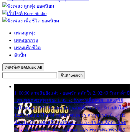
เพลงลูกทุ่ง
เพลงลูกกรุง
เพลงเพื่อชีวิต
อัลบั้ม
เพลงทั้งหมด
Music All
ค้นหา
Search
1. 00:00 สามสิบยังแจ๋ว - ยอดรัก สลักใจ 2. 02:49 รักมาห้าปี
- ศรเพชร ศรสุพรรณ 3. 05:57 รักสาวเสื้อลาย - แสงสุรีย์
รุ่งโรจน์ 4. 09:51 รักสะท้านดินสะเทือน - ยอดรัก สลักใจ 5.
12:23 มอเตอร์ไซค์ทำหล่น - ศรเพชร ศรสุพรรณ 6. 14:49
หิ้วกระเป๋า - แสงสุรีย์ รุ่งโรจน์ 7. 17:57 รักเผื่อเลือก - ยอด
รัก สลักใจ 8. 21:21 น้ำตาไอ้หนุ่ม - ศรเพชร ศรสุพรรณ 9.