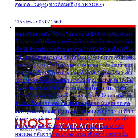
สุดยอด - วงซูซู (ซาวด์ดนตรี) (KARAOKE)
115 views • 03.07.2569
พ่อส่งเงินสามพัน ให้ฉันเรียนราม ได้อีกสักสามพัน ฉันคง
บ๊าย บาย จะไปซื้อกางเกงยีนส์ ลีวายส์มาใส่ เพราะเราเป็น
เด็กใต้ ลีวายส์อย่างเดียว อยากจะโชว์ถึงหิวโซ เด็กใต้ก็ไม่
หวั่น ตกตัวละหลายพัน กัดฟันซื้อมา ให้เด็กเทพเหลียวมอง
และต้องรู้ว่า เด็กใต้ไม่ธรรมดา แต่สุดยอด เดินโยกย้ายเย
ยวน กวนโอ๊ยพอได้ เพราะว่านุ่งลีวายส์ ตัวใหม่ใส่มา เดิน
เข้ามหาลัย จิ๊กโก๊มองหน้า ท่าจะมีปัญหา ไม่พอใจ ได้เป็น
เรื่องแน่นอน แต่ฉันไม่หวั่น เลยแหลงใต้ถามมัน ว่ามัน
พรั่นพรือ มันตอบว่าไม่พรื่อ เปลี่ยนเป็นยิ้มให้ เจอะเด็กใต้
ด้วยกัน ก็เลยรอด สุดยอด สุดยอด สุดยอด มันสุดยอด สุด
ยอด สุดยอด สุดยอด มันสุดยอด แอบหลงรักสาวราม ที่พัก
ห้องเช่า เธอผิวขาวผมยาว ปากแดงแหลงกลาง ถูกสเป็ก
จริงเธอ อยู่ห้องข้างข้าง อยากเข้าไปแหลงกลาง กลัว
ทองแดง กลับจากรามมาเจอ เธอมาซื้อข้าว แต่ก่อนนั้น