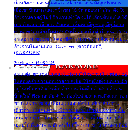
คือหยังเขา มีงานแต่งแล้ว ไปล้างแต่จาน ดั่งถูกประหาร
เมื่อเขาชื่นบาน แต่เราขื่นขม โอ้ รัก ลอยลม ไม่สม ดัง ใจ
ล้างจานคอยคู่ ไม่รู้ อีกนานเท่าใด จะได้ เลื่อนขั้นบันได ได้
เป็น ตำแหน่งเจ้าสาว มันเหงา เห็นเขามีคู่ ซมดู มีคู่ก็ม่วน
เข้าพาขวัญ เสียงโห่ตึงตึง มันซึ้ง อยู่แก่ใจ มื้อใด๋หนอ สิเป็น
งานเฮา มัวซอยเขา ใจเฮาซิด้าน มันทรมาน จับจาน เอย…
ล้างจานในงานแต่ง - Cover Ver. (ซาวด์ดนตรี)
(KARAOKE)
20 views • 03.08.2569
งานแต่ง เขาแซง แย่งเอาไปก่อน หัวใจอาวรณ์ มาซ่อน อยู่
ในห้องครัว ข้างนอกเจ้าสาว ส่งยิ้ม ให้คนไปทั่ว แต่เรา เฝ้า
อยู่ในครัว ทำตัวเป็นเด็ก ล้างจาน ในเมื่อ เจ้าสาว คือคน
บ้านใกล้ พึ่งพาอาศัย จำใจ ต้องไปช่วยงาน พอถึงเวลา เขา
พา กันเข้าพาขวัญ เพื่อนฝูง เฮฮาดังลั่น แต่เราล้างจาน
เดียวดาย เป็นคนพ่าย บ่มีความหมาย เคียงใจเจ้าบ่าว เป็น
คนพ่าย บ่มีความหมาย เคียงใจเจ้าบ่าว เพื่อนเจ้าสาว ยัง
เป็นบ่ได้ คือคนพ่าย ฮักคน ไม่มีใครสน เขาไม่เห็นคน ที่อยู่