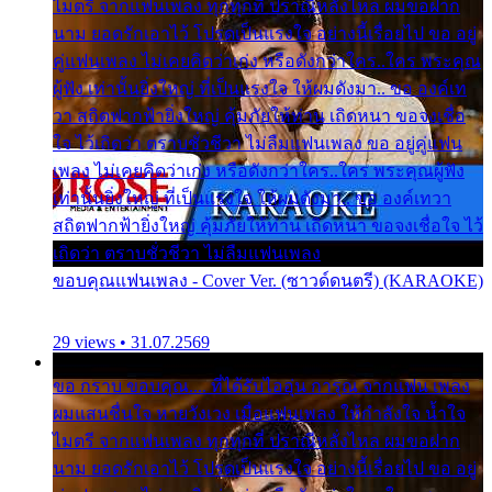
ไมตรี จากแฟนเพลง ทุกทุกที่ ปราณีหลั่งไหล ผมขอฝาก
นาม ยอดรักเอาไว้ โปรดเป็นแรงใจ อย่างนี้เรื่อยไป ขอ อยู่
คู่แฟนเพลง ไม่เคยคิดว่าเก่ง หรือดังกว่าใคร..ใคร พระคุณ
ผู้ฟัง เท่านั้นยิ่งใหญ่ ที่เป็นแรงใจ ให้ผมดังมา.. ขอ องค์เท
วา สถิตฟากฟ้ายิ่งใหญ่ คุ้มภัยให้ท่าน เถิดหนา ขอจงเชื่อ
ใจ ไว้เถิดว่า ตราบชั่วชีวา ไม่ลืมแฟนเพลง ขอ อยู่คู่แฟน
เพลง ไม่เคยคิดว่าเก่ง หรือดังกว่าใคร..ใคร พระคุณผู้ฟัง
เท่านั้นยิ่งใหญ่ ที่เป็นแรงใจ ให้ผมดังมา.. ขอ องค์เทวา
สถิตฟากฟ้ายิ่งใหญ่ คุ้มภัยให้ท่าน เถิดหนา ขอจงเชื่อใจ ไว้
เถิดว่า ตราบชั่วชีวา ไม่ลืมแฟนเพลง
ขอบคุณแฟนเพลง - Cover Ver. (ซาวด์ดนตรี) (KARAOKE)
29 views • 31.07.2569
ขอ กราบ ขอบคุณ.... ที่ได้รับไออุ่น การุณ จากแฟน เพลง
ผมแสนชื่นใจ หายวังเวง เมื่อแฟนเพลง ให้กำลังใจ น้ำใจ
ไมตรี จากแฟนเพลง ทุกทุกที่ ปราณีหลั่งไหล ผมขอฝาก
นาม ยอดรักเอาไว้ โปรดเป็นแรงใจ อย่างนี้เรื่อยไป ขอ อยู่