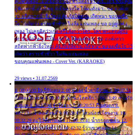
คู่แฟนเพลง ไม่เคยคิดว่าเก่ง หรือดังกว่าใคร..ใคร พระคุณ
ผู้ฟัง เท่านั้นยิ่งใหญ่ ที่เป็นแรงใจ ให้ผมดังมา.. ขอ องค์เท
วา สถิตฟากฟ้ายิ่งใหญ่ คุ้มภัยให้ท่าน เถิดหนา ขอจงเชื่อ
ใจ ไว้เถิดว่า ตราบชั่วชีวา ไม่ลืมแฟนเพลง ขอ อยู่คู่แฟน
เพลง ไม่เคยคิดว่าเก่ง หรือดังกว่าใคร..ใคร พระคุณผู้ฟัง
เท่านั้นยิ่งใหญ่ ที่เป็นแรงใจ ให้ผมดังมา.. ขอ องค์เทวา
สถิตฟากฟ้ายิ่งใหญ่ คุ้มภัยให้ท่าน เถิดหนา ขอจงเชื่อใจ ไว้
เถิดว่า ตราบชั่วชีวา ไม่ลืมแฟนเพลง
ขอบคุณแฟนเพลง - Cover Ver. (KARAOKE)
29 views • 31.07.2569
1. 00:00:00 ยินดีรับเดน 2. 00:03:44 น้ำตาอีสาน 3. 00:07:51
กิ่งทองใบหยก 4. 00:10:35 น้ำนิ่งไหลลึก 5. 00:13:49 ลานรัก
ลานเท 6. 00:17:06 จำใจจาก 7. 00:20:53 คืนฝนตก 8.
00:25:16 น้ำลงเดือนยี่ 9. 00:28:47 โสนน้อยเรือนงาม 10.
00:32:29 ตอไม้ที่ตายแล้ว 11. 00:35:41 น้ำกรดแช่เย็น 12.
00:39:08 อยากฟังซ้ำ 13. 00:42:32 รู้ว่าเขาหลอก 14.