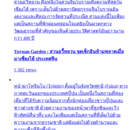
สวนอวี้หยวน คือหนึ่งในสวนจีนโบราณที่งดงามที่สุดใน
เซี่ยงไฮ้ เพราะเต็มไปด้วยสถาปัตยกรรมจีนโบราณอัน
งดงามและศิลปะการจัดสวนที่ประณีต สวนแห่งนี้ไม่เพียง
แต่เป็นสถานที่พักผ่อนหย่อนใจแต่ยังเป็นมรดกทาง
วัฒนธรรมที่สำคัญของจีนด้วยประวัติศาสตร์อันยาวนาน
กว่า 400 ปี
Yuyuan Garden : สวนอวี้หยวน จุดเช็กอินห้ามพลาดเมื่อ
มาเซี่ยงไฮ้ ประเทศจีน
1,302 views
หน้าผาโทจินโบ (Tojinbo) ตั้งอยู่ในจังหวัดฟุกุอิ (Fukui) ทาง
ภาคตะวันออกของประเทศญี่ปุ่น เป็นหนึ่งในสถานที่ท่อง
เที่ยวที่ได้รับความนิยมจากทั้งนักท่องเที่ยวชาวญี่ปุ่นและ
ชาวต่างชาติ ด้วยความงามของหน้าผาที่สูงชันและวิว
ทิวทัศน์ที่น่าทึ่ง และไม่เพียงแต่เป็นสถานที่ที่เต็มไปด้วย
ความงามจากธรรมชาติ แต่ยังแฝงไปด้วยตำนานและ
ความเชื่อที่ลึกซึ้งด้วย