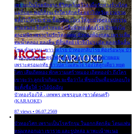
เพราะเป็นโรครักจาง ชีวิตเคว้งคว้าง เมื่อรักห่างร้างไกล
แม่ก็บอก พ่อก็สั่งจะรักใครสักครั้ง อย่าไปหวังความรวย
พลั้งไปใครจะช่วย ซื้อเปลมาไกว ให้ลูกบัวทอง เวรกรรม
ตามสนอง จึงเศร้าหมอง กลีบบัวทองต้องโรย บัวทองไม่
ตระหนัก เพราะไม่รักโคลนตม บัวทองท้องกลม เพราะลืม
ตมน้ำคลอง หลงลิ้น ที่สิ้นสัตย์ เจ้าจึงไม่ระมัด หลงกลิ่นลิ้น
โชย คำหวาน เขาวาดโรย บัวทองกลีบโรย ต้องร้อนรุม บัว
มาบานก่อนตูม ดุจไฟสุมร้อนรุมอุรา บัวทองผ่ายผอม
เพราะตรอมฤทัย ข้าวปลาไม่สนใจ ร้องไห้ลูกเดียว หยุด
โศก เสียเถิดทอง พักความเศร้าหมอง เถิดทองจ๋า ถึงใคร
เขาจะว่า ลูกเจ้าเกิดมา จะชื่อว่าไง พี่ขอเป็นเพื่อนปลอบใจ
จะตั้งชื่อให้ ว่าไอ้บังเอิญ
บัวทองร้องไห้ - เทพพร เพชรอุบล (ซาวด์ดนตรี)
(KARAOKE)
87 views • 06.07.2569
บัวทองโศก เพราะเป็นโรครักรุม ในอกกลัดกลุ้ม โดนแฟน
หนุ่มหลอกเอา เขารวย และรูปหล่อ มาพะเน้าพะนอ