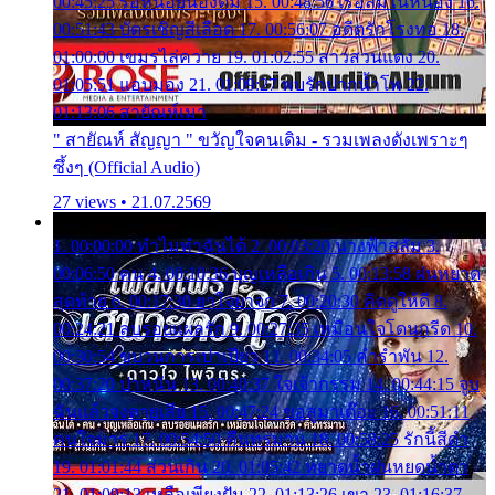
00:45:25 รอหน่อยน้องติ๋ม 15. 00:48:56 เรือล่มในหนอง 16.
00:51:43 บัตรเชิญสีเลือด 17. 00:56:07 อดีตรักโรงทอ 18.
01:00:00 เขมรไล่ควาย 19. 01:02:55 สาวสวนแตง 20.
01:05:51 แอบมอง 21. 01:09:27 พบรักปากน้ำโพ 22.
01:13:06 สายัณห์เมา
" สายัณห์ สัญญา " ขวัญใจคนเดิม - รวมเพลงดังเพราะๆ
ซึ้งๆ (Official Audio)
27 views • 21.07.2569
1. 00:00:00 ทำไมทำฉันได้ 2. 00:03:20 นางฟ้าสลัม 3.
00:06:50 คน 4. 00:10:36 บุญเหลือเกิน 5. 00:13:58 ฝนหยาด
สุดท้าย 6. 00:17:30 ยาใจยาจก 7. 00:20:30 คิดดูให้ดี 8.
00:24:21 ลบรอยแผลรัก 9. 00:27:35 เหมือนใจโดนกรีด 10.
00:30:54 ขบวนการเปาเปียว 11. 00:34:05 คำรำพัน 12.
00:37:20 ปาหนัน 13. 00:40:37 ใจเจ้ากรรม 14. 00:44:15 จูบ
ฉันแล้วจงตายเสีย 15. 00:47:24 ขอสูมาเต๊อะ 16. 00:51:11
คนใจมาร 17. 00:54:50 คืนทรมาน 18. 00:58:25 รักนี้สีดำ
19. 01:01:44 ส่วนเกิน 20. 01:05:42 หยาดน้ำฝนหยดน้ำตา
21. 01:09:13 เหลือเพียงฝัน 22. 01:13:26 เขา 23. 01:16:37