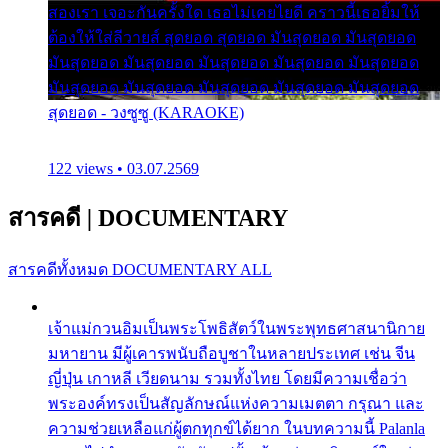
สองเรา เจอะกันครั้งใด เธอไม่เคยไยดี คราวนี้เธอยิ้มให้
ต้องให้ใส่ลีวายส์ สุดยอด สุดยอด มันสุดยอด มันสุดยอด
มันสุดยอด มันสุดยอด มันสุดยอด มันสุดยอด มันสุดยอด
มันสุดยอด มันสุดยอด มันสุดยอด มันสุดยอด มันสุดยอด
สุดยอด - วงซูซู (KARAOKE)
122 views • 03.07.2569
สารคดี
|
DOCUMENTARY
สารคดีทั้งหมด
DOCUMENTARY ALL
เจ้าแม่กวนอิมเป็นพระโพธิสัตว์ในพระพุทธศาสนานิกาย
มหายาน มีผู้เคารพนับถือบูชาในหลายประเทศ เช่น จีน
ญี่ปุ่น เกาหลี เวียดนาม รวมทั้งไทย โดยมีความเชื่อว่า
พระองค์ทรงเป็นสัญลักษณ์แห่งความเมตตา กรุณา และ
ความช่วยเหลือแก่ผู้ตกทุกข์ได้ยาก ในบทความนี้ Palanla