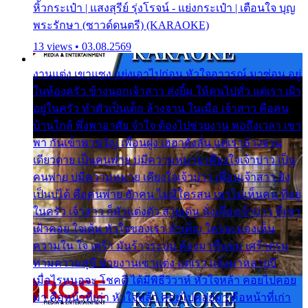
หิ้วกระเป๋า | แสงสุรีย์ รุ่งโรจน์ - แย่งกระเป๋า | เตือนใจ บุญ
พระรักษา (ซาวด์ดนตรี) (KARAOKE)
13 views • 03.08.2569
งานแต่ง เขาแซง แย่งเอาไปก่อน หัวใจอาวรณ์ มาซ่อน อยู่
ในห้องครัว ข้างนอกเจ้าสาว ส่งยิ้ม ให้คนไปทั่ว แต่เรา เฝ้า
อยู่ในครัว ทำตัวเป็นเด็ก ล้างจาน ในเมื่อ เจ้าสาว คือคน
บ้านใกล้ พึ่งพาอาศัย จำใจ ต้องไปช่วยงาน พอถึงเวลา เขา
พา กันเข้าพาขวัญ เพื่อนฝูง เฮฮาดังลั่น แต่เราล้างจาน
เดียวดาย เป็นคนพ่าย บ่มีความหมาย เคียงใจเจ้าบ่าว เป็น
คนพ่าย บ่มีความหมาย เคียงใจเจ้าบ่าว เพื่อนเจ้าสาว ยัง
เป็นบ่ได้ คือคนพ่าย ฮักคน ไม่มีใครสน เขาไม่เห็นคน ที่อยู่
ในครัว เจ้าสาว ก็มัวแต่งตัว สวยเด่น นั่งเคียงเจ้าบ่าว ที่เขา
เฝ้าคอย ใจเต้น หัวใจของเรา ลำเค็ญ ใครจะมองเห็น
ความใน ใจ เศร้า มันร้าวระบม ต้องมาขื่นขม เศร้าตรม
ท่ามความสุขี ช่วยงานเขาแต่ง แต่เรา แล้งมาหลายปี
เมื่อไรหนอจะ โชคดี ได้มีพิธีวิวาห์ หัวใจหล้า คอยไปคอย
มา คือหน้าที่เก่า หัวใจหล้า คอยไปคอยมา คือหน้าที่เก่า