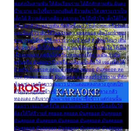
พ่อส่งเงินสามพัน ให้ฉันเรียนราม ได้อีกสักสามพัน ฉันคง
บ๊าย บาย จะไปซื้อกางเกงยีนส์ ลีวายส์มาใส่ เพราะเราเป็น
เด็กใต้ ลีวายส์อย่างเดียว อยากจะโชว์ถึงหิวโซ เด็กใต้ก็ไม่
หวั่น ตกตัวละหลายพัน กัดฟันซื้อมา ให้เด็กเทพเหลียวมอง
และต้องรู้ว่า เด็กใต้ไม่ธรรมดา แต่สุดยอด เดินโยกย้ายเย
ยวน กวนโอ๊ยพอได้ เพราะว่านุ่งลีวายส์ ตัวใหม่ใส่มา เดิน
เข้ามหาลัย จิ๊กโก๊มองหน้า ท่าจะมีปัญหา ไม่พอใจ ได้เป็น
เรื่องแน่นอน แต่ฉันไม่หวั่น เลยแหลงใต้ถามมัน ว่ามัน
พรั่นพรือ มันตอบว่าไม่พรื่อ เปลี่ยนเป็นยิ้มให้ เจอะเด็กใต้
ด้วยกัน ก็เลยรอด สุดยอด สุดยอด สุดยอด มันสุดยอด สุด
ยอด สุดยอด สุดยอด มันสุดยอด แอบหลงรักสาวราม ที่พัก
ห้องเช่า เธอผิวขาวผมยาว ปากแดงแหลงกลาง ถูกสเป็ก
จริงเธอ อยู่ห้องข้างข้าง อยากเข้าไปแหลงกลาง กลัว
ทองแดง กลับจากรามมาเจอ เธอมาซื้อข้าว แต่ก่อนนั้น
สองเรา เจอะกันครั้งใด เธอไม่เคยไยดี คราวนี้เธอยิ้มให้
ต้องให้ใส่ลีวายส์ สุดยอด สุดยอด มันสุดยอด มันสุดยอด
มันสุดยอด มันสุดยอด มันสุดยอด มันสุดยอด มันสุดยอด
มันสุดยอด มันสุดยอด มันสุดยอด มันสุดยอด มันสุดยอด