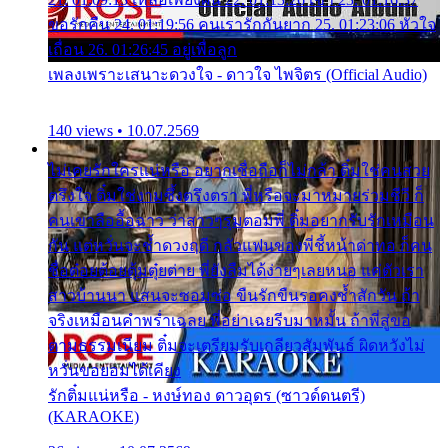
ขอรักคืน 24. 01:19:56 คนเรารักกันยาก 25. 01:23:06 หัวใจ
เถื่อน 26. 01:26:45 อยู่เพื่อลูก
เพลงเพราะเสนาะดวงใจ - ดาวใจ ไพจิตร (Official Audio)
140 views • 10.07.2569
ไม่เคยรักใครแน่หรือ อยากเชื่อถือก็ไม่กล้า ติ๋มใช่คนสวย
ตรึงใจ ติ๋มใช่งามซึ้งตรึงตรา พี่หรือจะมาหมายร่วมชีวี ก็
คนเขาลืออื้อฉาว ว่าสาวๆรุมตอมพี่ ติ๋มอยากรับรักเหมือน
กัน แต่หวั่นจะช้ำดวงฤดี กลัวแฟนของพี่ชี้หน้าด่าทอ ก็คน
ชื่อต๋อยต้อยตุ้มตุ๋ยต่าย พี่ยังลืมได้ง่ายๆเลยหนอ แค่ตัวเรา
สาวบ้านนา แสนจะซอมซ่อ ขืนรักขืนรอคงช้ำสักวัน ถ้า
จริงเหมือนคำพร่ำเฉลย พี่อย่าเฉยรีบมาหมั้น ถ้าพี่สู่ขอ
ตามธรรมเนียม ติ๋มจะเตรียมรับเกลียวสัมพันธ์ ผิดหวังไม่
หวั่นขอยอมได้เคียง
รักติ๋มแน่หรือ - หงษ์ทอง ดาวอุดร (ซาวด์ดนตรี)
(KARAOKE)