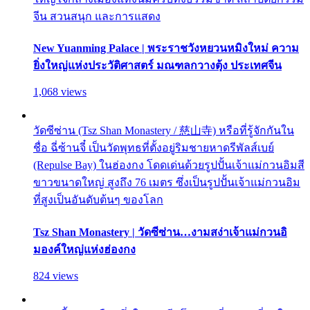
จีน สวนสนุก และการแสดง
New Yuanming Palace | พระราชวังหยวนหมิงใหม่ ความ
ยิ่งใหญ่แห่งประวัติศาสตร์ มณฑลกวางตุ้ง ประเทศจีน
1,068 views
วัดซีซ่าน (Tsz Shan Monastery / 慈山寺) หรือที่รู้จักกันใน
ชื่อ ฉี่ซ้านจี๋ เป็นวัดพุทธที่ตั้งอยู่ริมชายหาดรีพัลส์เบย์
(Repulse Bay) ในฮ่องกง โดดเด่นด้วยรูปปั้นเจ้าแม่กวนอิมสี
ขาวขนาดใหญ่ สูงถึง 76 เมตร ซึ่งเป็นรูปปั้นเจ้าแม่กวนอิม
ที่สูงเป็นอันดับต้นๆ ของโลก
Tsz Shan Monastery | วัดซีซ่าน…งามสง่าเจ้าแม่กวนอิ
มองค์ใหญ่แห่งฮ่องกง
824 views