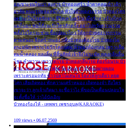
ออเซาะจนใจเบา สงสาร บัวทองเศร้า น้ำตาคลอเบ้า เฝ้า
อาลัย หนุ่มรูปหล่อหนีไกล หัวใจบัวทองระรวย บัวทองโศก
เพราะเป็นโรครักจาง ชีวิตเคว้งคว้าง เมื่อรักห่างร้างไกล
แม่ก็บอก พ่อก็สั่งจะรักใครสักครั้ง อย่าไปหวังความรวย
พลั้งไปใครจะช่วย ซื้อเปลมาไกว ให้ลูกบัวทอง เวรกรรม
ตามสนอง จึงเศร้าหมอง กลีบบัวทองต้องโรย บัวทองไม่
ตระหนัก เพราะไม่รักโคลนตม บัวทองท้องกลม เพราะลืม
ตมน้ำคลอง หลงลิ้น ที่สิ้นสัตย์ เจ้าจึงไม่ระมัด หลงกลิ่นลิ้น
โชย คำหวาน เขาวาดโรย บัวทองกลีบโรย ต้องร้อนรุม บัว
มาบานก่อนตูม ดุจไฟสุมร้อนรุมอุรา บัวทองผ่ายผอม
เพราะตรอมฤทัย ข้าวปลาไม่สนใจ ร้องไห้ลูกเดียว หยุด
โศก เสียเถิดทอง พักความเศร้าหมอง เถิดทองจ๋า ถึงใคร
เขาจะว่า ลูกเจ้าเกิดมา จะชื่อว่าไง พี่ขอเป็นเพื่อนปลอบใจ
จะตั้งชื่อให้ ว่าไอ้บังเอิญ
บัวทองร้องไห้ - เทพพร เพชรอุบล(KARAOKE)
109 views • 06.07.2569