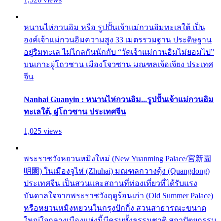
หนานไห่กวนอิม หรือ รูปปั้นเจ้าแม่กวนอิมทะเลใต้ เป็น
องค์เจ้าแม่กวนอิมความสูง 33 เมตรรวมฐาน ประดิษฐาน
อยู่ริมทะเล ไม่ไกลกันนักกับ “วัดเจ้าแม่กวนอิมไม่ยอมไป”
บนเกาะผู่โถวซาน เมืองโจวซาน มณฑลเจ้อเจียง ประเทศ
จีน
Nanhai Guanyin : หนานไห่กวนอิม...รูปปั้นเจ้าแม่กวนอิม
ทะเลใต้, ผู่โถวซาน ประเทศจีน
1,025 views
พระราชวังหยวนหมิงใหม่ (New Yuanming Palace/宮新園
明園) ในเมืองจูไห่ (Zhuhai) มณฑลกวางตุ้ง (Quangdong)
ประเทศจีน เป็นสวนและสถานที่ท่องเที่ยวที่ได้รับแรง
บันดาลใจจากพระราชวังฤดูร้อนเก่า (Old Summer Palace)
หรือหยวนหมิงหยวนในกรุงปักกิ่ง สวนสาธารณะขนาด
ใหญ่ใจกลางเมืองแห่งนี้มีครบทั้งธรรมชาติ สถาปัตยกรรม