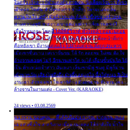
ในครัว เจ้าสาว ก็มัวแต่งตัว สวยเด่น นั่งเคียงเจ้าบ่าว ที่เขา
เฝ้าคอย ใจเต้น หัวใจของเรา ลำเค็ญ ใครจะมองเห็น
ความใน ใจ เศร้า มันร้าวระบม ต้องมาขื่นขม เศร้าตรม
ท่ามความสุขี ช่วยงานเขาแต่ง แต่เรา แล้งมาหลายปี
เมื่อไรหนอจะ โชคดี ได้มีพิธีวิวาห์ หัวใจหล้า คอยไปคอย
มา คือหน้าที่เก่า หัวใจหล้า คอยไปคอยมา คือหน้าที่เก่า
คือหยังเขา มีงานแต่งแล้ว ไปล้างแต่จาน ดั่งถูกประหาร
เมื่อเขาชื่นบาน แต่เราขื่นขม โอ้ รัก ลอยลม ไม่สม ดัง ใจ
ล้างจานคอยคู่ ไม่รู้ อีกนานเท่าใด จะได้ เลื่อนขั้นบันได ได้
เป็น ตำแหน่งเจ้าสาว มันเหงา เห็นเขามีคู่ ซมดู มีคู่ก็ม่วน
เข้าพาขวัญ เสียงโห่ตึงตึง มันซึ้ง อยู่แก่ใจ มื้อใด๋หนอ สิเป็น
งานเฮา มัวซอยเขา ใจเฮาซิด้าน มันทรมาน จับจาน เอย…
ล้างจานในงานแต่ง - Cover Ver. (KARAOKE)
24 views • 03.08.2569
ขอ กราบ ขอบคุณ.... ที่ได้รับไออุ่น การุณ จากแฟน เพลง
ผมแสนชื่นใจ หายวังเวง เมื่อแฟนเพลง ให้กำลังใจ น้ำใจ