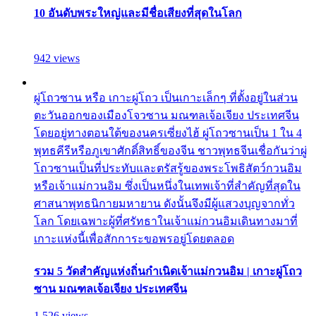
10 อันดับพระใหญ่และมีชื่อเสียงที่สุดในโลก
942 views
ผู่โถวซาน หรือ เกาะผู่โถว เป็นเกาะเล็กๆ ที่ตั้งอยู่ในส่วน
ตะวันออกของเมืองโจวซาน มณฑลเจ้อเจียง ประเทศจีน
โดยอยู่ทางตอนใต้ของนครเซี่ยงไฮ้ ผู่โถวซานเป็น 1 ใน 4
พุทธคีรีหรือภูเขาศักดิ์สิทธิ์ของจีน ชาวพุทธจีนเชื่อกันว่าผู่
โถวซานเป็นที่ประทับและตรัสรู้ของพระโพธิสัตว์กวนอิม
หรือเจ้าแม่กวนอิม ซึ่งเป็นหนึ่งในเทพเจ้าที่สำคัญที่สุดใน
ศาสนาพุทธนิกายมหายาน ดังนั้นจึงมีผู้แสวงบุญจากทั่ว
โลก โดยเฉพาะผู้ที่ศรัทธาในเจ้าแม่กวนอิมเดินทางมาที่
เกาะแห่งนี้เพื่อสักการะขอพรอยู่โดยตลอด
รวม 5 วัดสำคัญแห่งถิ่นกำเนิดเจ้าแม่กวนอิม | เกาะผู่โถว
ซาน มณฑลเจ้อเจียง ประเทศจีน
1,526 views