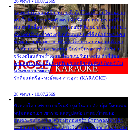
26 views • 10.07.2569
ไม่เคยรักใครแน่หรือ อยากเชื่อถือก็ไม่กล้า ติ๋มใช่คนสวย
ตรึงใจ ติ๋มใช่งามซึ้งตรึงตรา พี่หรือจะมาหมายร่วมชีวี ก็
คนเขาลืออื้อฉาว ว่าสาวๆรุมตอมพี่ ติ๋มอยากรับรักเหมือน
กัน แต่หวั่นจะช้ำดวงฤดี กลัวแฟนของพี่ชี้หน้าด่าทอ ก็คน
ชื่อต๋อยต้อยตุ้มตุ๋ยต่าย พี่ยังลืมได้ง่ายๆเลยหนอ แค่ตัวเรา
สาวบ้านนา แสนจะซอมซ่อ ขืนรักขืนรอคงช้ำสักวัน ถ้า
จริงเหมือนคำพร่ำเฉลย พี่อย่าเฉยรีบมาหมั้น ถ้าพี่สู่ขอ
ตามธรรมเนียม ติ๋มจะเตรียมรับเกลียวสัมพันธ์ ผิดหวังไม่
หวั่นขอยอมได้เคียง
รักติ๋มแน่หรือ - หงษ์ทอง ดาวอุดร (KARAOKE)
28 views • 10.07.2569
บัวทองโศก เพราะเป็นโรครักรุม ในอกกลัดกลุ้ม โดนแฟน
หนุ่มหลอกเอา เขารวย และรูปหล่อ มาพะเน้าพะนอ
ออเซาะจนใจเบา สงสาร บัวทองเศร้า น้ำตาคลอเบ้า เฝ้า
อาลัย หนุ่มรูปหล่อหนีไกล หัวใจบัวทองระรวย บัวทองโศก