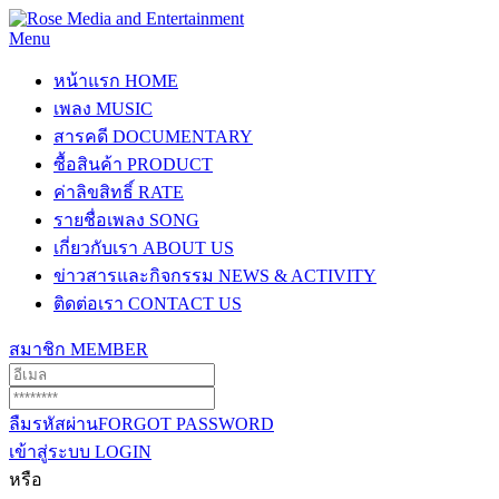
Menu
หน้าแรก
HOME
เพลง
MUSIC
สารคดี
DOCUMENTARY
ซื้อสินค้า
PRODUCT
ค่าลิขสิทธิ์
RATE
รายชื่อเพลง
SONG
เกี่ยวกับเรา
ABOUT US
ข่าวสารและกิจกรรม
NEWS & ACTIVITY
ติดต่อเรา
CONTACT US
สมาชิก
MEMBER
ลืมรหัสผ่าน
FORGOT PASSWORD
เข้าสู่ระบบ
LOGIN
หรือ