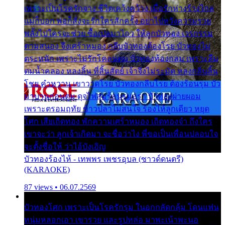
เพราะเป็นโรครักจาง ชีวิตเคว้งคว้าง เมื่อรักห่างร้างไกล
แม่ก็บอก พ่อก็สั่งจะรักใครสักครั้ง อย่าไปหวังความรวย
พลั้งไปใครจะช่วย ซื้อเปลมาไกว ให้ลูกบัวทอง เวรกรรม
ตามสนอง จึงเศร้าหมอง กลีบบัวทองต้องโรย บัวทองไม่
ตระหนัก เพราะไม่รักโคลนตม บัวทองท้องกลม เพราะลืม
ตมน้ำคลอง หลงลิ้น ที่สิ้นสัตย์ เจ้าจึงไม่ระมัด หลงกลิ่นลิ้น
โชย คำหวาน เขาวาดโรย บัวทองกลีบโรย ต้องร้อนรุม บัว
มาบานก่อนตูม ดุจไฟสุมร้อนรุมอุรา บัวทองผ่ายผอม
เพราะตรอมฤทัย ข้าวปลาไม่สนใจ ร้องไห้ลูกเดียว หยุด
โศก เสียเถิดทอง พักความเศร้าหมอง เถิดทองจ๋า ถึงใคร
เขาจะว่า ลูกเจ้าเกิดมา จะชื่อว่าไง พี่ขอเป็นเพื่อนปลอบใจ
จะตั้งชื่อให้ ว่าไอ้บังเอิญ
บัวทองร้องไห้ - เทพพร เพชรอุบล (ซาวด์ดนตรี)
(KARAOKE)
87 views • 06.07.2569
บัวทองโศก เพราะเป็นโรครักรุม ในอกกลัดกลุ้ม โดนแฟน
หนุ่มหลอกเอา เขารวย และรูปหล่อ มาพะเน้าพะนอ