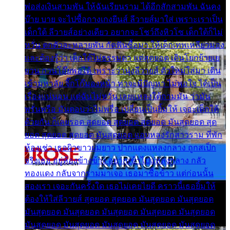
พ่อส่งเงินสามพัน ให้ฉันเรียนราม ได้อีกสักสามพัน ฉันคง
บ๊าย บาย จะไปซื้อกางเกงยีนส์ ลีวายส์มาใส่ เพราะเราเป็น
เด็กใต้ ลีวายส์อย่างเดียว อยากจะโชว์ถึงหิวโซ เด็กใต้ก็ไม่
หวั่น ตกตัวละหลายพัน กัดฟันซื้อมา ให้เด็กเทพเหลียวมอง
และต้องรู้ว่า เด็กใต้ไม่ธรรมดา แต่สุดยอด เดินโยกย้ายเย
ยวน กวนโอ๊ยพอได้ เพราะว่านุ่งลีวายส์ ตัวใหม่ใส่มา เดิน
เข้ามหาลัย จิ๊กโก๊มองหน้า ท่าจะมีปัญหา ไม่พอใจ ได้เป็น
เรื่องแน่นอน แต่ฉันไม่หวั่น เลยแหลงใต้ถามมัน ว่ามัน
พรั่นพรือ มันตอบว่าไม่พรื่อ เปลี่ยนเป็นยิ้มให้ เจอะเด็กใต้
ด้วยกัน ก็เลยรอด สุดยอด สุดยอด สุดยอด มันสุดยอด สุด
ยอด สุดยอด สุดยอด มันสุดยอด แอบหลงรักสาวราม ที่พัก
ห้องเช่า เธอผิวขาวผมยาว ปากแดงแหลงกลาง ถูกสเป็ก
จริงเธอ อยู่ห้องข้างข้าง อยากเข้าไปแหลงกลาง กลัว
ทองแดง กลับจากรามมาเจอ เธอมาซื้อข้าว แต่ก่อนนั้น
สองเรา เจอะกันครั้งใด เธอไม่เคยไยดี คราวนี้เธอยิ้มให้
ต้องให้ใส่ลีวายส์ สุดยอด สุดยอด มันสุดยอด มันสุดยอด
มันสุดยอด มันสุดยอด มันสุดยอด มันสุดยอด มันสุดยอด
มันสุดยอด มันสุดยอด มันสุดยอด มันสุดยอด มันสุดยอด