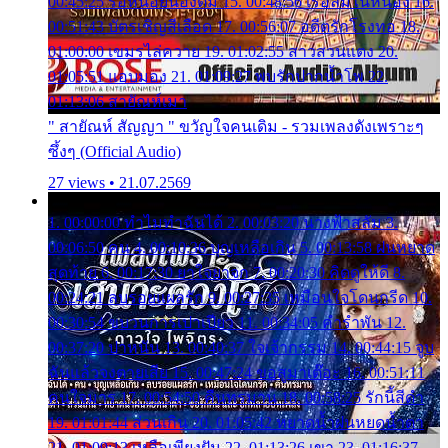
00:45:25 รอหน่อยน้องติ๋ม 15. 00:48:56 เรือล่มในหนอง 16.
00:51:43 บัตรเชิญสีเลือด 17. 00:56:07 อดีตรักโรงทอ 18.
01:00:00 เขมรไล่ควาย 19. 01:02:55 สาวสวนแตง 20.
01:05:51 แอบมอง 21. 01:09:27 พบรักปากน้ำโพ 22.
01:13:06 สายัณห์เมา
" สายัณห์ สัญญา " ขวัญใจคนเดิม - รวมเพลงดังเพราะๆ
ซึ้งๆ (Official Audio)
27 views • 21.07.2569
1. 00:00:00 ทำไมทำฉันได้ 2. 00:03:20 นางฟ้าสลัม 3.
00:06:50 คน 4. 00:10:36 บุญเหลือเกิน 5. 00:13:58 ฝนหยาด
สุดท้าย 6. 00:17:30 ยาใจยาจก 7. 00:20:30 คิดดูให้ดี 8.
00:24:21 ลบรอยแผลรัก 9. 00:27:35 เหมือนใจโดนกรีด 10.
00:30:54 ขบวนการเปาเปียว 11. 00:34:05 คำรำพัน 12.
00:37:20 ปาหนัน 13. 00:40:37 ใจเจ้ากรรม 14. 00:44:15 จูบ
ฉันแล้วจงตายเสีย 15. 00:47:24 ขอสูมาเต๊อะ 16. 00:51:11
คนใจมาร 17. 00:54:50 คืนทรมาน 18. 00:58:25 รักนี้สีดำ
19. 01:01:44 ส่วนเกิน 20. 01:05:42 หยาดน้ำฝนหยดน้ำตา
21. 01:09:13 เหลือเพียงฝัน 22. 01:13:26 เขา 23. 01:16:37