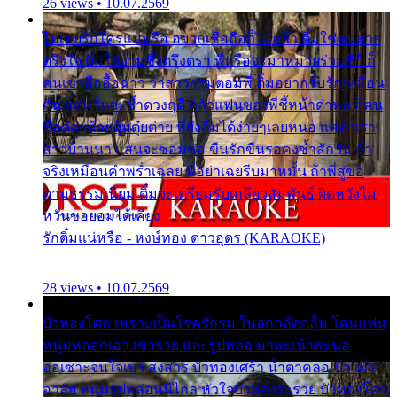
26 views • 10.07.2569
ไม่เคยรักใครแน่หรือ อยากเชื่อถือก็ไม่กล้า ติ๋มใช่คนสวย
ตรึงใจ ติ๋มใช่งามซึ้งตรึงตรา พี่หรือจะมาหมายร่วมชีวี ก็
คนเขาลืออื้อฉาว ว่าสาวๆรุมตอมพี่ ติ๋มอยากรับรักเหมือน
กัน แต่หวั่นจะช้ำดวงฤดี กลัวแฟนของพี่ชี้หน้าด่าทอ ก็คน
ชื่อต๋อยต้อยตุ้มตุ๋ยต่าย พี่ยังลืมได้ง่ายๆเลยหนอ แค่ตัวเรา
สาวบ้านนา แสนจะซอมซ่อ ขืนรักขืนรอคงช้ำสักวัน ถ้า
จริงเหมือนคำพร่ำเฉลย พี่อย่าเฉยรีบมาหมั้น ถ้าพี่สู่ขอ
ตามธรรมเนียม ติ๋มจะเตรียมรับเกลียวสัมพันธ์ ผิดหวังไม่
หวั่นขอยอมได้เคียง
รักติ๋มแน่หรือ - หงษ์ทอง ดาวอุดร (KARAOKE)
28 views • 10.07.2569
บัวทองโศก เพราะเป็นโรครักรุม ในอกกลัดกลุ้ม โดนแฟน
หนุ่มหลอกเอา เขารวย และรูปหล่อ มาพะเน้าพะนอ
ออเซาะจนใจเบา สงสาร บัวทองเศร้า น้ำตาคลอเบ้า เฝ้า
อาลัย หนุ่มรูปหล่อหนีไกล หัวใจบัวทองระรวย บัวทองโศก