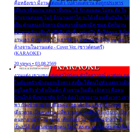
คือหยังเขา มีงานแต่งแล้ว ไปล้างแต่จาน ดั่งถูกประหาร
เมื่อเขาชื่นบาน แต่เราขื่นขม โอ้ รัก ลอยลม ไม่สม ดัง ใจ
ล้างจานคอยคู่ ไม่รู้ อีกนานเท่าใด จะได้ เลื่อนขั้นบันได ได้
เป็น ตำแหน่งเจ้าสาว มันเหงา เห็นเขามีคู่ ซมดู มีคู่ก็ม่วน
เข้าพาขวัญ เสียงโห่ตึงตึง มันซึ้ง อยู่แก่ใจ มื้อใด๋หนอ สิเป็น
งานเฮา มัวซอยเขา ใจเฮาซิด้าน มันทรมาน จับจาน เอย…
ล้างจานในงานแต่ง - Cover Ver. (ซาวด์ดนตรี)
(KARAOKE)
20 views • 03.08.2569
งานแต่ง เขาแซง แย่งเอาไปก่อน หัวใจอาวรณ์ มาซ่อน อยู่
ในห้องครัว ข้างนอกเจ้าสาว ส่งยิ้ม ให้คนไปทั่ว แต่เรา เฝ้า
อยู่ในครัว ทำตัวเป็นเด็ก ล้างจาน ในเมื่อ เจ้าสาว คือคน
บ้านใกล้ พึ่งพาอาศัย จำใจ ต้องไปช่วยงาน พอถึงเวลา เขา
พา กันเข้าพาขวัญ เพื่อนฝูง เฮฮาดังลั่น แต่เราล้างจาน
เดียวดาย เป็นคนพ่าย บ่มีความหมาย เคียงใจเจ้าบ่าว เป็น
คนพ่าย บ่มีความหมาย เคียงใจเจ้าบ่าว เพื่อนเจ้าสาว ยัง
เป็นบ่ได้ คือคนพ่าย ฮักคน ไม่มีใครสน เขาไม่เห็นคน ที่อยู่