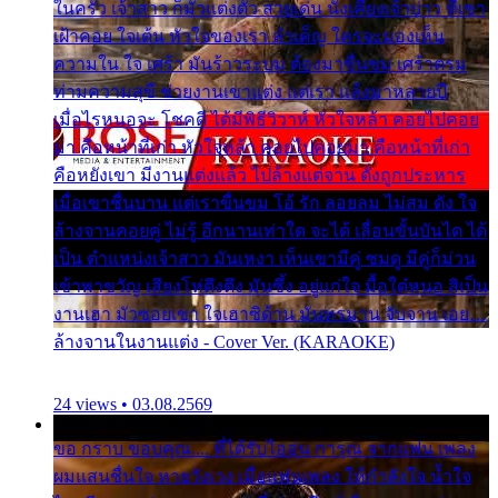
ในครัว เจ้าสาว ก็มัวแต่งตัว สวยเด่น นั่งเคียงเจ้าบ่าว ที่เขา
เฝ้าคอย ใจเต้น หัวใจของเรา ลำเค็ญ ใครจะมองเห็น
ความใน ใจ เศร้า มันร้าวระบม ต้องมาขื่นขม เศร้าตรม
ท่ามความสุขี ช่วยงานเขาแต่ง แต่เรา แล้งมาหลายปี
เมื่อไรหนอจะ โชคดี ได้มีพิธีวิวาห์ หัวใจหล้า คอยไปคอย
มา คือหน้าที่เก่า หัวใจหล้า คอยไปคอยมา คือหน้าที่เก่า
คือหยังเขา มีงานแต่งแล้ว ไปล้างแต่จาน ดั่งถูกประหาร
เมื่อเขาชื่นบาน แต่เราขื่นขม โอ้ รัก ลอยลม ไม่สม ดัง ใจ
ล้างจานคอยคู่ ไม่รู้ อีกนานเท่าใด จะได้ เลื่อนขั้นบันได ได้
เป็น ตำแหน่งเจ้าสาว มันเหงา เห็นเขามีคู่ ซมดู มีคู่ก็ม่วน
เข้าพาขวัญ เสียงโห่ตึงตึง มันซึ้ง อยู่แก่ใจ มื้อใด๋หนอ สิเป็น
งานเฮา มัวซอยเขา ใจเฮาซิด้าน มันทรมาน จับจาน เอย…
ล้างจานในงานแต่ง - Cover Ver. (KARAOKE)
24 views • 03.08.2569
ขอ กราบ ขอบคุณ.... ที่ได้รับไออุ่น การุณ จากแฟน เพลง
ผมแสนชื่นใจ หายวังเวง เมื่อแฟนเพลง ให้กำลังใจ น้ำใจ