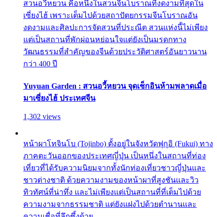
สวนอวี้หยวน คือหนึ่งในสวนจีนโบราณที่งดงามที่สุดใน
เซี่ยงไฮ้ เพราะเต็มไปด้วยสถาปัตยกรรมจีนโบราณอัน
งดงามและศิลปะการจัดสวนที่ประณีต สวนแห่งนี้ไม่เพียง
แต่เป็นสถานที่พักผ่อนหย่อนใจแต่ยังเป็นมรดกทาง
วัฒนธรรมที่สำคัญของจีนด้วยประวัติศาสตร์อันยาวนาน
กว่า 400 ปี
Yuyuan Garden : สวนอวี้หยวน จุดเช็กอินห้ามพลาดเมื่อ
มาเซี่ยงไฮ้ ประเทศจีน
1,302 views
หน้าผาโทจินโบ (Tojinbo) ตั้งอยู่ในจังหวัดฟุกุอิ (Fukui) ทาง
ภาคตะวันออกของประเทศญี่ปุ่น เป็นหนึ่งในสถานที่ท่อง
เที่ยวที่ได้รับความนิยมจากทั้งนักท่องเที่ยวชาวญี่ปุ่นและ
ชาวต่างชาติ ด้วยความงามของหน้าผาที่สูงชันและวิว
ทิวทัศน์ที่น่าทึ่ง และไม่เพียงแต่เป็นสถานที่ที่เต็มไปด้วย
ความงามจากธรรมชาติ แต่ยังแฝงไปด้วยตำนานและ
ความเชื่อที่ลึกซึ้งด้วย