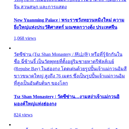
จีน สวนสนุก และการแสดง
New Yuanming Palace | พระราชวังหยวนหมิงใหม่ ความ
ยิ่งใหญ่แห่งประวัติศาสตร์ มณฑลกวางตุ้ง ประเทศจีน
1,068 views
วัดซีซ่าน (Tsz Shan Monastery / 慈山寺) หรือที่รู้จักกันใน
ชื่อ ฉี่ซ้านจี๋ เป็นวัดพุทธที่ตั้งอยู่ริมชายหาดรีพัลส์เบย์
(Repulse Bay) ในฮ่องกง โดดเด่นด้วยรูปปั้นเจ้าแม่กวนอิมสี
ขาวขนาดใหญ่ สูงถึง 76 เมตร ซึ่งเป็นรูปปั้นเจ้าแม่กวนอิม
ที่สูงเป็นอันดับต้นๆ ของโลก
Tsz Shan Monastery | วัดซีซ่าน…งามสง่าเจ้าแม่กวนอิ
มองค์ใหญ่แห่งฮ่องกง
824 views