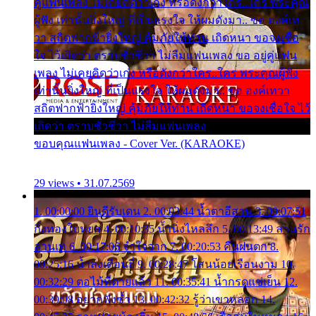
คู่แฟนเพลง ไม่เคยคิดว่าเก่ง หรือดังกว่าใคร..ใคร พระคุณ
ผู้ฟัง เท่านั้นยิ่งใหญ่ ที่เป็นแรงใจ ให้ผมดังมา.. ขอ องค์เท
วา สถิตฟากฟ้ายิ่งใหญ่ คุ้มภัยให้ท่าน เถิดหนา ขอจงเชื่อ
ใจ ไว้เถิดว่า ตราบชั่วชีวา ไม่ลืมแฟนเพลง ขอ อยู่คู่แฟน
เพลง ไม่เคยคิดว่าเก่ง หรือดังกว่าใคร..ใคร พระคุณผู้ฟัง
เท่านั้นยิ่งใหญ่ ที่เป็นแรงใจ ให้ผมดังมา.. ขอ องค์เทวา
สถิตฟากฟ้ายิ่งใหญ่ คุ้มภัยให้ท่าน เถิดหนา ขอจงเชื่อใจ ไว้
เถิดว่า ตราบชั่วชีวา ไม่ลืมแฟนเพลง
ขอบคุณแฟนเพลง - Cover Ver. (KARAOKE)
29 views • 31.07.2569
1. 00:00:00 ยินดีรับเดน 2. 00:03:44 น้ำตาอีสาน 3. 00:07:51
กิ่งทองใบหยก 4. 00:10:35 น้ำนิ่งไหลลึก 5. 00:13:49 ลานรัก
ลานเท 6. 00:17:06 จำใจจาก 7. 00:20:53 คืนฝนตก 8.
00:25:16 น้ำลงเดือนยี่ 9. 00:28:47 โสนน้อยเรือนงาม 10.
00:32:29 ตอไม้ที่ตายแล้ว 11. 00:35:41 น้ำกรดแช่เย็น 12.
00:39:08 อยากฟังซ้ำ 13. 00:42:32 รู้ว่าเขาหลอก 14.