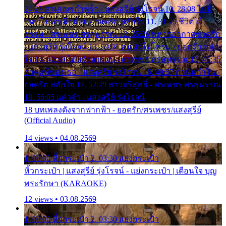
24:27 สามเณรกำพร้า - แสงสุรีย์ รุ่งโรจน์ 10. 28:08 ไม่มี
เวลาไปหาเมียน้อย - ยอดรัก สลักใจ 11. 31:29 ชีวิตไอ้
ธรรม - ศรเพชร ศรสุพรรณ 12. 35:26 ทหารอากาศขาดรัก
- แสงสุรีย์ รุ่งโรจน์ 13. 39:01 คนหัวใจโทรม - ยอดรัก สลัก
ใจ 14. 42:49 ไอ้หวังตายแน่ - ศรเพชร ศรสุพรรณ 15. 46:35
ธาตุแท้ของเธอ - แสงสุรีย์ รุ่งโรจน์ 16. 49:57 กำนันกำใน -
ยอดรัก สลักใจ 17. 52:29 สาวบริสุทธิ์ - ศรเพชร ศรสุพรรณ
18. 56:05 แต๋วจ๋า - แสงสุรีย์ รุ่งโรจน์
18 บทเพลงดังจากฟากฟ้า - ยอดรัก/ศรเพชร/แสงสุรีย์
(Official Audio)
14 views • 04.08.2569
1. 00:00 หิ้วกระเป๋า 2. 03:30 แย่งกระเป๋า
หิ้วกระเป๋า | แสงสุรีย์ รุ่งโรจน์ - แย่งกระเป๋า | เตือนใจ บุญ
พระรักษา (KARAOKE)
12 views • 03.08.2569
1. 00:00 หิ้วกระเป๋า 2. 03:30 แย่งกระเป๋า