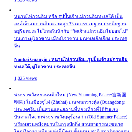
หนานไห่กวนอิม หรือ รูปปั้นเจ้าแม่กวนอิมทะเลใต้ เป็น
องค์เจ้าแม่กวนอิมความสูง 33 เมตรรวมฐาน ประดิษฐาน
อยู่ริมทะเล ไม่ไกลกันนักกับ “วัดเจ้าแม่กวนอิมไม่ยอมไป”
บนเกาะผู่โถวซาน เมืองโจวซาน มณฑลเจ้อเจียง ประเทศ
จีน
Nanhai Guanyin : หนานไห่กวนอิม...รูปปั้นเจ้าแม่กวนอิม
ทะเลใต้, ผู่โถวซาน ประเทศจีน
1,025 views
พระราชวังหยวนหมิงใหม่ (New Yuanming Palace/宮新園
明園) ในเมืองจูไห่ (Zhuhai) มณฑลกวางตุ้ง (Quangdong)
ประเทศจีน เป็นสวนและสถานที่ท่องเที่ยวที่ได้รับแรง
บันดาลใจจากพระราชวังฤดูร้อนเก่า (Old Summer Palace)
หรือหยวนหมิงหยวนในกรุงปักกิ่ง สวนสาธารณะขนาด
ใหญ่ใจกลางเมืองแห่งนี้มีครบทั้งธรรมชาติ สถาปัตยกรรม