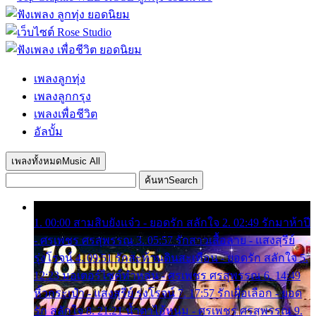
เพลงลูกทุ่ง
เพลงลูกกรุง
เพลงเพื่อชีวิต
อัลบั้ม
เพลงทั้งหมด
Music All
ค้นหา
Search
1. 00:00 สามสิบยังแจ๋ว - ยอดรัก สลักใจ 2. 02:49 รักมาห้าปี
- ศรเพชร ศรสุพรรณ 3. 05:57 รักสาวเสื้อลาย - แสงสุรีย์
รุ่งโรจน์ 4. 09:51 รักสะท้านดินสะเทือน - ยอดรัก สลักใจ 5.
12:23 มอเตอร์ไซค์ทำหล่น - ศรเพชร ศรสุพรรณ 6. 14:49
หิ้วกระเป๋า - แสงสุรีย์ รุ่งโรจน์ 7. 17:57 รักเผื่อเลือก - ยอด
รัก สลักใจ 8. 21:21 น้ำตาไอ้หนุ่ม - ศรเพชร ศรสุพรรณ 9.