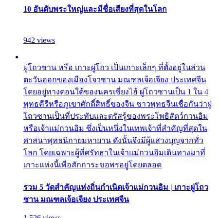
10 อันดับพระใหญ่และมีชื่อเสียงที่สุดในโลก
942 views
ผู่โถวซาน หรือ เกาะผู่โถว เป็นเกาะเล็กๆ ที่ตั้งอยู่ในส่วน
ตะวันออกของเมืองโจวซาน มณฑลเจ้อเจียง ประเทศจีน
โดยอยู่ทางตอนใต้ของนครเซี่ยงไฮ้ ผู่โถวซานเป็น 1 ใน 4
พุทธคีรีหรือภูเขาศักดิ์สิทธิ์ของจีน ชาวพุทธจีนเชื่อกันว่าผู่
โถวซานเป็นที่ประทับและตรัสรู้ของพระโพธิสัตว์กวนอิม
หรือเจ้าแม่กวนอิม ซึ่งเป็นหนึ่งในเทพเจ้าที่สำคัญที่สุดใน
ศาสนาพุทธนิกายมหายาน ดังนั้นจึงมีผู้แสวงบุญจากทั่ว
โลก โดยเฉพาะผู้ที่ศรัทธาในเจ้าแม่กวนอิมเดินทางมาที่
เกาะแห่งนี้เพื่อสักการะขอพรอยู่โดยตลอด
รวม 5 วัดสำคัญแห่งถิ่นกำเนิดเจ้าแม่กวนอิม | เกาะผู่โถว
ซาน มณฑลเจ้อเจียง ประเทศจีน
1,526 views