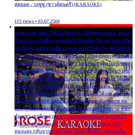
สุดยอด - วงซูซู (ซาวด์ดนตรี) (KARAOKE)
115 views • 03.07.2569
พ่อส่งเงินสามพัน ให้ฉันเรียนราม ได้อีกสักสามพัน ฉันคง
บ๊าย บาย จะไปซื้อกางเกงยีนส์ ลีวายส์มาใส่ เพราะเราเป็น
เด็กใต้ ลีวายส์อย่างเดียว อยากจะโชว์ถึงหิวโซ เด็กใต้ก็ไม่
หวั่น ตกตัวละหลายพัน กัดฟันซื้อมา ให้เด็กเทพเหลียวมอง
และต้องรู้ว่า เด็กใต้ไม่ธรรมดา แต่สุดยอด เดินโยกย้ายเย
ยวน กวนโอ๊ยพอได้ เพราะว่านุ่งลีวายส์ ตัวใหม่ใส่มา เดิน
เข้ามหาลัย จิ๊กโก๊มองหน้า ท่าจะมีปัญหา ไม่พอใจ ได้เป็น
เรื่องแน่นอน แต่ฉันไม่หวั่น เลยแหลงใต้ถามมัน ว่ามัน
พรั่นพรือ มันตอบว่าไม่พรื่อ เปลี่ยนเป็นยิ้มให้ เจอะเด็กใต้
ด้วยกัน ก็เลยรอด สุดยอด สุดยอด สุดยอด มันสุดยอด สุด
ยอด สุดยอด สุดยอด มันสุดยอด แอบหลงรักสาวราม ที่พัก
ห้องเช่า เธอผิวขาวผมยาว ปากแดงแหลงกลาง ถูกสเป็ก
จริงเธอ อยู่ห้องข้างข้าง อยากเข้าไปแหลงกลาง กลัว
ทองแดง กลับจากรามมาเจอ เธอมาซื้อข้าว แต่ก่อนนั้น