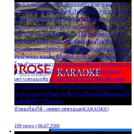
ออเซาะจนใจเบา สงสาร บัวทองเศร้า น้ำตาคลอเบ้า เฝ้า
อาลัย หนุ่มรูปหล่อหนีไกล หัวใจบัวทองระรวย บัวทองโศก
เพราะเป็นโรครักจาง ชีวิตเคว้งคว้าง เมื่อรักห่างร้างไกล
แม่ก็บอก พ่อก็สั่งจะรักใครสักครั้ง อย่าไปหวังความรวย
พลั้งไปใครจะช่วย ซื้อเปลมาไกว ให้ลูกบัวทอง เวรกรรม
ตามสนอง จึงเศร้าหมอง กลีบบัวทองต้องโรย บัวทองไม่
ตระหนัก เพราะไม่รักโคลนตม บัวทองท้องกลม เพราะลืม
ตมน้ำคลอง หลงลิ้น ที่สิ้นสัตย์ เจ้าจึงไม่ระมัด หลงกลิ่นลิ้น
โชย คำหวาน เขาวาดโรย บัวทองกลีบโรย ต้องร้อนรุม บัว
มาบานก่อนตูม ดุจไฟสุมร้อนรุมอุรา บัวทองผ่ายผอม
เพราะตรอมฤทัย ข้าวปลาไม่สนใจ ร้องไห้ลูกเดียว หยุด
โศก เสียเถิดทอง พักความเศร้าหมอง เถิดทองจ๋า ถึงใคร
เขาจะว่า ลูกเจ้าเกิดมา จะชื่อว่าไง พี่ขอเป็นเพื่อนปลอบใจ
จะตั้งชื่อให้ ว่าไอ้บังเอิญ
บัวทองร้องไห้ - เทพพร เพชรอุบล(KARAOKE)
109 views • 06.07.2569