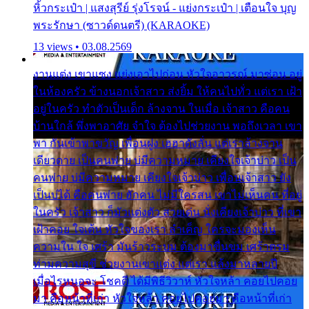
หิ้วกระเป๋า | แสงสุรีย์ รุ่งโรจน์ - แย่งกระเป๋า | เตือนใจ บุญ
พระรักษา (ซาวด์ดนตรี) (KARAOKE)
13 views • 03.08.2569
งานแต่ง เขาแซง แย่งเอาไปก่อน หัวใจอาวรณ์ มาซ่อน อยู่
ในห้องครัว ข้างนอกเจ้าสาว ส่งยิ้ม ให้คนไปทั่ว แต่เรา เฝ้า
อยู่ในครัว ทำตัวเป็นเด็ก ล้างจาน ในเมื่อ เจ้าสาว คือคน
บ้านใกล้ พึ่งพาอาศัย จำใจ ต้องไปช่วยงาน พอถึงเวลา เขา
พา กันเข้าพาขวัญ เพื่อนฝูง เฮฮาดังลั่น แต่เราล้างจาน
เดียวดาย เป็นคนพ่าย บ่มีความหมาย เคียงใจเจ้าบ่าว เป็น
คนพ่าย บ่มีความหมาย เคียงใจเจ้าบ่าว เพื่อนเจ้าสาว ยัง
เป็นบ่ได้ คือคนพ่าย ฮักคน ไม่มีใครสน เขาไม่เห็นคน ที่อยู่
ในครัว เจ้าสาว ก็มัวแต่งตัว สวยเด่น นั่งเคียงเจ้าบ่าว ที่เขา
เฝ้าคอย ใจเต้น หัวใจของเรา ลำเค็ญ ใครจะมองเห็น
ความใน ใจ เศร้า มันร้าวระบม ต้องมาขื่นขม เศร้าตรม
ท่ามความสุขี ช่วยงานเขาแต่ง แต่เรา แล้งมาหลายปี
เมื่อไรหนอจะ โชคดี ได้มีพิธีวิวาห์ หัวใจหล้า คอยไปคอย
มา คือหน้าที่เก่า หัวใจหล้า คอยไปคอยมา คือหน้าที่เก่า