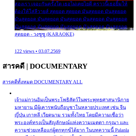
สองเรา เจอะกันครั้งใด เธอไม่เคยไยดี คราวนี้เธอยิ้มให้
ต้องให้ใส่ลีวายส์ สุดยอด สุดยอด มันสุดยอด มันสุดยอด
มันสุดยอด มันสุดยอด มันสุดยอด มันสุดยอด มันสุดยอด
มันสุดยอด มันสุดยอด มันสุดยอด มันสุดยอด มันสุดยอด
สุดยอด - วงซูซู (KARAOKE)
122 views • 03.07.2569
สารคดี
|
DOCUMENTARY
สารคดีทั้งหมด
DOCUMENTARY ALL
เจ้าแม่กวนอิมเป็นพระโพธิสัตว์ในพระพุทธศาสนานิกาย
มหายาน มีผู้เคารพนับถือบูชาในหลายประเทศ เช่น จีน
ญี่ปุ่น เกาหลี เวียดนาม รวมทั้งไทย โดยมีความเชื่อว่า
พระองค์ทรงเป็นสัญลักษณ์แห่งความเมตตา กรุณา และ
ความช่วยเหลือแก่ผู้ตกทุกข์ได้ยาก ในบทความนี้ Palanla