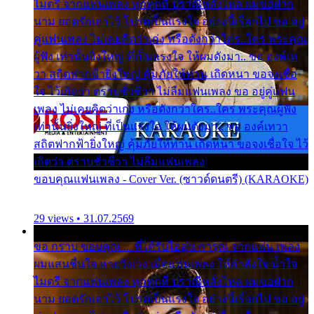
ไมตรี จากแฟนเพลง ทุกทุกที่ ปราณีหลั่งไหล ผมขอฝาก
นาม ยอดรักเอาไว้ โปรดเป็นแรงใจ อย่างนี้เรื่อยไป ขอ อยู่
คู่แฟนเพลง ไม่เคยคิดว่าเก่ง หรือดังกว่าใคร..ใคร พระคุณ
ผู้ฟัง เท่านั้นยิ่งใหญ่ ที่เป็นแรงใจ ให้ผมดังมา.. ขอ องค์เท
วา สถิตฟากฟ้ายิ่งใหญ่ คุ้มภัยให้ท่าน เถิดหนา ขอจงเชื่อ
ใจ ไว้เถิดว่า ตราบชั่วชีวา ไม่ลืมแฟนเพลง ขอ อยู่คู่แฟน
เพลง ไม่เคยคิดว่าเก่ง หรือดังกว่าใคร..ใคร พระคุณผู้ฟัง
เท่านั้นยิ่งใหญ่ ที่เป็นแรงใจ ให้ผมดังมา.. ขอ องค์เทวา
สถิตฟากฟ้ายิ่งใหญ่ คุ้มภัยให้ท่าน เถิดหนา ขอจงเชื่อใจ ไว้
เถิดว่า ตราบชั่วชีวา ไม่ลืมแฟนเพลง
ขอบคุณแฟนเพลง - Cover Ver. (ซาวด์ดนตรี) (KARAOKE)
29 views • 31.07.2569
ขอ กราบ ขอบคุณ.... ที่ได้รับไออุ่น การุณ จากแฟน เพลง
ผมแสนชื่นใจ หายวังเวง เมื่อแฟนเพลง ให้กำลังใจ น้ำใจ
ไมตรี จากแฟนเพลง ทุกทุกที่ ปราณีหลั่งไหล ผมขอฝาก
นาม ยอดรักเอาไว้ โปรดเป็นแรงใจ อย่างนี้เรื่อยไป ขอ อยู่