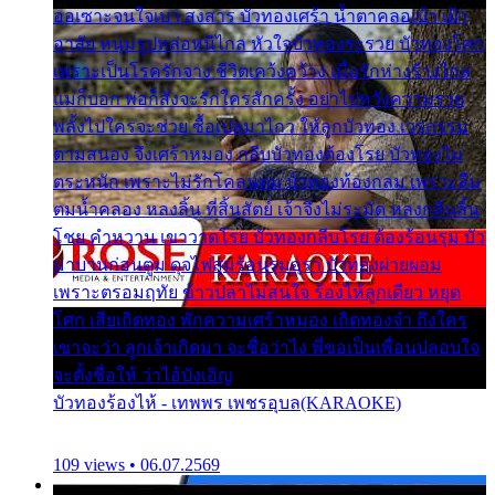
ออเซาะจนใจเบา สงสาร บัวทองเศร้า น้ำตาคลอเบ้า เฝ้า
อาลัย หนุ่มรูปหล่อหนีไกล หัวใจบัวทองระรวย บัวทองโศก
เพราะเป็นโรครักจาง ชีวิตเคว้งคว้าง เมื่อรักห่างร้างไกล
แม่ก็บอก พ่อก็สั่งจะรักใครสักครั้ง อย่าไปหวังความรวย
พลั้งไปใครจะช่วย ซื้อเปลมาไกว ให้ลูกบัวทอง เวรกรรม
ตามสนอง จึงเศร้าหมอง กลีบบัวทองต้องโรย บัวทองไม่
ตระหนัก เพราะไม่รักโคลนตม บัวทองท้องกลม เพราะลืม
ตมน้ำคลอง หลงลิ้น ที่สิ้นสัตย์ เจ้าจึงไม่ระมัด หลงกลิ่นลิ้น
โชย คำหวาน เขาวาดโรย บัวทองกลีบโรย ต้องร้อนรุม บัว
มาบานก่อนตูม ดุจไฟสุมร้อนรุมอุรา บัวทองผ่ายผอม
เพราะตรอมฤทัย ข้าวปลาไม่สนใจ ร้องไห้ลูกเดียว หยุด
โศก เสียเถิดทอง พักความเศร้าหมอง เถิดทองจ๋า ถึงใคร
เขาจะว่า ลูกเจ้าเกิดมา จะชื่อว่าไง พี่ขอเป็นเพื่อนปลอบใจ
จะตั้งชื่อให้ ว่าไอ้บังเอิญ
บัวทองร้องไห้ - เทพพร เพชรอุบล(KARAOKE)
109 views • 06.07.2569