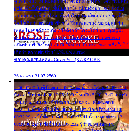
คู่แฟนเพลง ไม่เคยคิดว่าเก่ง หรือดังกว่าใคร..ใคร พระคุณ
ผู้ฟัง เท่านั้นยิ่งใหญ่ ที่เป็นแรงใจ ให้ผมดังมา.. ขอ องค์เท
วา สถิตฟากฟ้ายิ่งใหญ่ คุ้มภัยให้ท่าน เถิดหนา ขอจงเชื่อ
ใจ ไว้เถิดว่า ตราบชั่วชีวา ไม่ลืมแฟนเพลง ขอ อยู่คู่แฟน
เพลง ไม่เคยคิดว่าเก่ง หรือดังกว่าใคร..ใคร พระคุณผู้ฟัง
เท่านั้นยิ่งใหญ่ ที่เป็นแรงใจ ให้ผมดังมา.. ขอ องค์เทวา
สถิตฟากฟ้ายิ่งใหญ่ คุ้มภัยให้ท่าน เถิดหนา ขอจงเชื่อใจ ไว้
เถิดว่า ตราบชั่วชีวา ไม่ลืมแฟนเพลง
ขอบคุณแฟนเพลง - Cover Ver. (KARAOKE)
26 views • 31.07.2569
1. 00:00:00 ยินดีรับเดน 2. 00:03:44 น้ำตาอีสาน 3. 00:07:51
กิ่งทองใบหยก 4. 00:10:35 น้ำนิ่งไหลลึก 5. 00:13:49 ลานรัก
ลานเท 6. 00:17:06 จำใจจาก 7. 00:20:53 คืนฝนตก 8.
00:25:16 น้ำลงเดือนยี่ 9. 00:28:47 โสนน้อยเรือนงาม 10.
00:32:29 ตอไม้ที่ตายแล้ว 11. 00:35:41 น้ำกรดแช่เย็น 12.
00:39:08 อยากฟังซ้ำ 13. 00:42:32 รู้ว่าเขาหลอก 14.