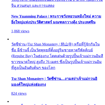
จีน สวนสนุก และการแสดง
New Yuanming Palace | พระราชวังหยวนหมิงใหม่ ความ
ยิ่งใหญ่แห่งประวัติศาสตร์ มณฑลกวางตุ้ง ประเทศจีน
1,068 views
วัดซีซ่าน (Tsz Shan Monastery / 慈山寺) หรือที่รู้จักกันใน
ชื่อ ฉี่ซ้านจี๋ เป็นวัดพุทธที่ตั้งอยู่ริมชายหาดรีพัลส์เบย์
(Repulse Bay) ในฮ่องกง โดดเด่นด้วยรูปปั้นเจ้าแม่กวนอิมสี
ขาวขนาดใหญ่ สูงถึง 76 เมตร ซึ่งเป็นรูปปั้นเจ้าแม่กวนอิม
ที่สูงเป็นอันดับต้นๆ ของโลก
Tsz Shan Monastery | วัดซีซ่าน…งามสง่าเจ้าแม่กวนอิ
มองค์ใหญ่แห่งฮ่องกง
824 views