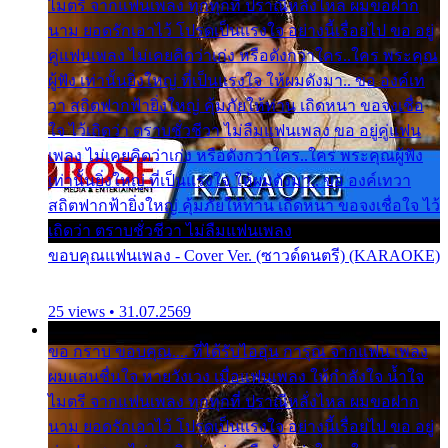
ไมตรี จากแฟนเพลง ทุกทุกที่ ปราณีหลั่งไหล ผมขอฝาก
นาม ยอดรักเอาไว้ โปรดเป็นแรงใจ อย่างนี้เรื่อยไป ขอ อยู่
คู่แฟนเพลง ไม่เคยคิดว่าเก่ง หรือดังกว่าใคร..ใคร พระคุณ
ผู้ฟัง เท่านั้นยิ่งใหญ่ ที่เป็นแรงใจ ให้ผมดังมา.. ขอ องค์เท
วา สถิตฟากฟ้ายิ่งใหญ่ คุ้มภัยให้ท่าน เถิดหนา ขอจงเชื่อ
ใจ ไว้เถิดว่า ตราบชั่วชีวา ไม่ลืมแฟนเพลง ขอ อยู่คู่แฟน
เพลง ไม่เคยคิดว่าเก่ง หรือดังกว่าใคร..ใคร พระคุณผู้ฟัง
เท่านั้นยิ่งใหญ่ ที่เป็นแรงใจ ให้ผมดังมา.. ขอ องค์เทวา
สถิตฟากฟ้ายิ่งใหญ่ คุ้มภัยให้ท่าน เถิดหนา ขอจงเชื่อใจ ไว้
เถิดว่า ตราบชั่วชีวา ไม่ลืมแฟนเพลง
ขอบคุณแฟนเพลง - Cover Ver. (ซาวด์ดนตรี) (KARAOKE)
25 views • 31.07.2569
ขอ กราบ ขอบคุณ.... ที่ได้รับไออุ่น การุณ จากแฟน เพลง
ผมแสนชื่นใจ หายวังเวง เมื่อแฟนเพลง ให้กำลังใจ น้ำใจ
ไมตรี จากแฟนเพลง ทุกทุกที่ ปราณีหลั่งไหล ผมขอฝาก
นาม ยอดรักเอาไว้ โปรดเป็นแรงใจ อย่างนี้เรื่อยไป ขอ อยู่