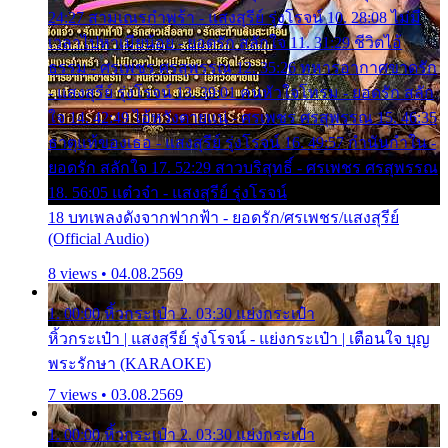
24:27 สามเณรกำพร้า - แสงสุรีย์ รุ่งโรจน์ 10. 28:08 ไม่มี
เวลาไปหาเมียน้อย - ยอดรัก สลักใจ 11. 31:29 ชีวิตไอ้
ธรรม - ศรเพชร ศรสุพรรณ 12. 35:26 ทหารอากาศขาดรัก
- แสงสุรีย์ รุ่งโรจน์ 13. 39:01 คนหัวใจโทรม - ยอดรัก สลัก
ใจ 14. 42:49 ไอ้หวังตายแน่ - ศรเพชร ศรสุพรรณ 15. 46:35
ธาตุแท้ของเธอ - แสงสุรีย์ รุ่งโรจน์ 16. 49:57 กำนันกำใน -
ยอดรัก สลักใจ 17. 52:29 สาวบริสุทธิ์ - ศรเพชร ศรสุพรรณ
18. 56:05 แต๋วจ๋า - แสงสุรีย์ รุ่งโรจน์
18 บทเพลงดังจากฟากฟ้า - ยอดรัก/ศรเพชร/แสงสุรีย์
(Official Audio)
8 views • 04.08.2569
1. 00:00 หิ้วกระเป๋า 2. 03:30 แย่งกระเป๋า
หิ้วกระเป๋า | แสงสุรีย์ รุ่งโรจน์ - แย่งกระเป๋า | เตือนใจ บุญ
พระรักษา (KARAOKE)
7 views • 03.08.2569
1. 00:00 หิ้วกระเป๋า 2. 03:30 แย่งกระเป๋า