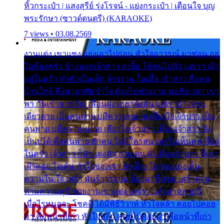
หิ้วกระเป๋า | แสงสุรีย์ รุ่งโรจน์ - แย่งกระเป๋า | เตือนใจ บุญ
พระรักษา (ซาวด์ดนตรี) (KARAOKE)
7 views • 03.08.2569
งานแต่ง เขาแซง แย่งเอาไปก่อน หัวใจอาวรณ์ มาซ่อน อยู่
ในห้องครัว ข้างนอกเจ้าสาว ส่งยิ้ม ให้คนไปทั่ว แต่เรา เฝ้า
อยู่ในครัว ทำตัวเป็นเด็ก ล้างจาน ในเมื่อ เจ้าสาว คือคน
บ้านใกล้ พึ่งพาอาศัย จำใจ ต้องไปช่วยงาน พอถึงเวลา เขา
พา กันเข้าพาขวัญ เพื่อนฝูง เฮฮาดังลั่น แต่เราล้างจาน
เดียวดาย เป็นคนพ่าย บ่มีความหมาย เคียงใจเจ้าบ่าว เป็น
คนพ่าย บ่มีความหมาย เคียงใจเจ้าบ่าว เพื่อนเจ้าสาว ยัง
เป็นบ่ได้ คือคนพ่าย ฮักคน ไม่มีใครสน เขาไม่เห็นคน ที่อยู่
ในครัว เจ้าสาว ก็มัวแต่งตัว สวยเด่น นั่งเคียงเจ้าบ่าว ที่เขา
เฝ้าคอย ใจเต้น หัวใจของเรา ลำเค็ญ ใครจะมองเห็น
ความใน ใจ เศร้า มันร้าวระบม ต้องมาขื่นขม เศร้าตรม
ท่ามความสุขี ช่วยงานเขาแต่ง แต่เรา แล้งมาหลายปี
เมื่อไรหนอจะ โชคดี ได้มีพิธีวิวาห์ หัวใจหล้า คอยไปคอย
มา คือหน้าที่เก่า หัวใจหล้า คอยไปคอยมา คือหน้าที่เก่า