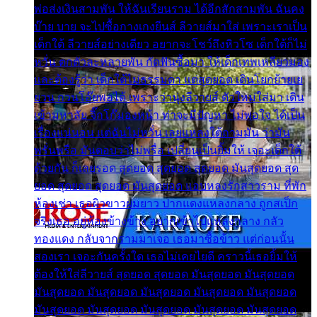
พ่อส่งเงินสามพัน ให้ฉันเรียนราม ได้อีกสักสามพัน ฉันคง
บ๊าย บาย จะไปซื้อกางเกงยีนส์ ลีวายส์มาใส่ เพราะเราเป็น
เด็กใต้ ลีวายส์อย่างเดียว อยากจะโชว์ถึงหิวโซ เด็กใต้ก็ไม่
หวั่น ตกตัวละหลายพัน กัดฟันซื้อมา ให้เด็กเทพเหลียวมอง
และต้องรู้ว่า เด็กใต้ไม่ธรรมดา แต่สุดยอด เดินโยกย้ายเย
ยวน กวนโอ๊ยพอได้ เพราะว่านุ่งลีวายส์ ตัวใหม่ใส่มา เดิน
เข้ามหาลัย จิ๊กโก๊มองหน้า ท่าจะมีปัญหา ไม่พอใจ ได้เป็น
เรื่องแน่นอน แต่ฉันไม่หวั่น เลยแหลงใต้ถามมัน ว่ามัน
พรั่นพรือ มันตอบว่าไม่พรื่อ เปลี่ยนเป็นยิ้มให้ เจอะเด็กใต้
ด้วยกัน ก็เลยรอด สุดยอด สุดยอด สุดยอด มันสุดยอด สุด
ยอด สุดยอด สุดยอด มันสุดยอด แอบหลงรักสาวราม ที่พัก
ห้องเช่า เธอผิวขาวผมยาว ปากแดงแหลงกลาง ถูกสเป็ก
จริงเธอ อยู่ห้องข้างข้าง อยากเข้าไปแหลงกลาง กลัว
ทองแดง กลับจากรามมาเจอ เธอมาซื้อข้าว แต่ก่อนนั้น
สองเรา เจอะกันครั้งใด เธอไม่เคยไยดี คราวนี้เธอยิ้มให้
ต้องให้ใส่ลีวายส์ สุดยอด สุดยอด มันสุดยอด มันสุดยอด
มันสุดยอด มันสุดยอด มันสุดยอด มันสุดยอด มันสุดยอด
มันสุดยอด มันสุดยอด มันสุดยอด มันสุดยอด มันสุดยอด