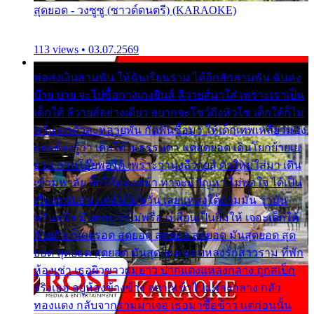
สุดยอด - วงซูซู (ซาวด์ดนตรี) (KARAOKE)
113 views • 03.07.2569
พ่อส่งเงินสามพัน ให้ฉันเรียนราม ได้อีกสักสามพัน ฉันคง
บ๊าย บาย จะไปซื้อกางเกงยีนส์ ลีวายส์มาใส่ เพราะเราเป็น
เด็กใต้ ลีวายส์อย่างเดียว อยากจะโชว์ถึงหิวโซ เด็กใต้ก็ไม่
หวั่น ตกตัวละหลายพัน กัดฟันซื้อมา ให้เด็กเทพเหลียวมอง
และต้องรู้ว่า เด็กใต้ไม่ธรรมดา แต่สุดยอด เดินโยกย้ายเย
ยวน กวนโอ๊ยพอได้ เพราะว่านุ่งลีวายส์ ตัวใหม่ใส่มา เดิน
เข้ามหาลัย จิ๊กโก๊มองหน้า ท่าจะมีปัญหา ไม่พอใจ ได้เป็น
เรื่องแน่นอน แต่ฉันไม่หวั่น เลยแหลงใต้ถามมัน ว่ามัน
พรั่นพรือ มันตอบว่าไม่พรื่อ เปลี่ยนเป็นยิ้มให้ เจอะเด็กใต้
ด้วยกัน ก็เลยรอด สุดยอด สุดยอด สุดยอด มันสุดยอด สุด
ยอด สุดยอด สุดยอด มันสุดยอด แอบหลงรักสาวราม ที่พัก
ห้องเช่า เธอผิวขาวผมยาว ปากแดงแหลงกลาง ถูกสเป็ก
จริงเธอ อยู่ห้องข้างข้าง อยากเข้าไปแหลงกลาง กลัว
ทองแดง กลับจากรามมาเจอ เธอมาซื้อข้าว แต่ก่อนนั้น