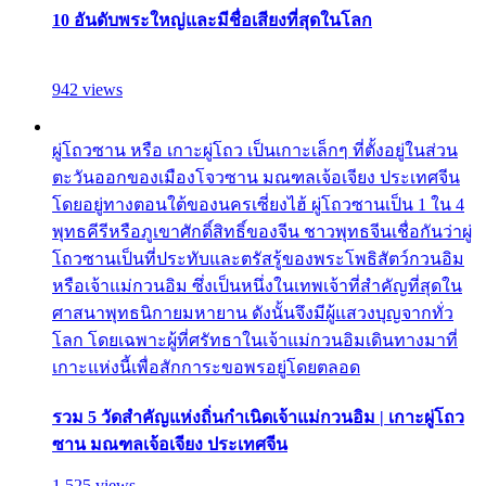
10 อันดับพระใหญ่และมีชื่อเสียงที่สุดในโลก
942 views
ผู่โถวซาน หรือ เกาะผู่โถว เป็นเกาะเล็กๆ ที่ตั้งอยู่ในส่วน
ตะวันออกของเมืองโจวซาน มณฑลเจ้อเจียง ประเทศจีน
โดยอยู่ทางตอนใต้ของนครเซี่ยงไฮ้ ผู่โถวซานเป็น 1 ใน 4
พุทธคีรีหรือภูเขาศักดิ์สิทธิ์ของจีน ชาวพุทธจีนเชื่อกันว่าผู่
โถวซานเป็นที่ประทับและตรัสรู้ของพระโพธิสัตว์กวนอิม
หรือเจ้าแม่กวนอิม ซึ่งเป็นหนึ่งในเทพเจ้าที่สำคัญที่สุดใน
ศาสนาพุทธนิกายมหายาน ดังนั้นจึงมีผู้แสวงบุญจากทั่ว
โลก โดยเฉพาะผู้ที่ศรัทธาในเจ้าแม่กวนอิมเดินทางมาที่
เกาะแห่งนี้เพื่อสักการะขอพรอยู่โดยตลอด
รวม 5 วัดสำคัญแห่งถิ่นกำเนิดเจ้าแม่กวนอิม | เกาะผู่โถว
ซาน มณฑลเจ้อเจียง ประเทศจีน
1,525 views