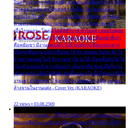
ในครัว เจ้าสาว ก็มัวแต่งตัว สวยเด่น นั่งเคียงเจ้าบ่าว ที่เขา
เฝ้าคอย ใจเต้น หัวใจของเรา ลำเค็ญ ใครจะมองเห็น
ความใน ใจ เศร้า มันร้าวระบม ต้องมาขื่นขม เศร้าตรม
ท่ามความสุขี ช่วยงานเขาแต่ง แต่เรา แล้งมาหลายปี
เมื่อไรหนอจะ โชคดี ได้มีพิธีวิวาห์ หัวใจหล้า คอยไปคอย
มา คือหน้าที่เก่า หัวใจหล้า คอยไปคอยมา คือหน้าที่เก่า
คือหยังเขา มีงานแต่งแล้ว ไปล้างแต่จาน ดั่งถูกประหาร
เมื่อเขาชื่นบาน แต่เราขื่นขม โอ้ รัก ลอยลม ไม่สม ดัง ใจ
ล้างจานคอยคู่ ไม่รู้ อีกนานเท่าใด จะได้ เลื่อนขั้นบันได ได้
เป็น ตำแหน่งเจ้าสาว มันเหงา เห็นเขามีคู่ ซมดู มีคู่ก็ม่วน
เข้าพาขวัญ เสียงโห่ตึงตึง มันซึ้ง อยู่แก่ใจ มื้อใด๋หนอ สิเป็น
งานเฮา มัวซอยเขา ใจเฮาซิด้าน มันทรมาน จับจาน เอย…
ล้างจานในงานแต่ง - Cover Ver. (KARAOKE)
22 views • 03.08.2569
ขอ กราบ ขอบคุณ.... ที่ได้รับไออุ่น การุณ จากแฟน เพลง
ผมแสนชื่นใจ หายวังเวง เมื่อแฟนเพลง ให้กำลังใจ น้ำใจ