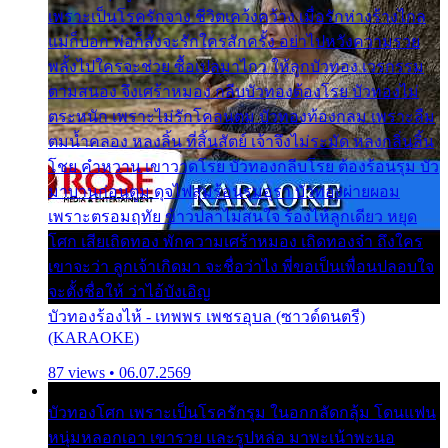
เพราะเป็นโรครักจาง ชีวิตเคว้งคว้าง เมื่อรักห่างร้างไกล
แม่ก็บอก พ่อก็สั่งจะรักใครสักครั้ง อย่าไปหวังความรวย
พลั้งไปใครจะช่วย ซื้อเปลมาไกว ให้ลูกบัวทอง เวรกรรม
ตามสนอง จึงเศร้าหมอง กลีบบัวทองต้องโรย บัวทองไม่
ตระหนัก เพราะไม่รักโคลนตม บัวทองท้องกลม เพราะลืม
ตมน้ำคลอง หลงลิ้น ที่สิ้นสัตย์ เจ้าจึงไม่ระมัด หลงกลิ่นลิ้น
โชย คำหวาน เขาวาดโรย บัวทองกลีบโรย ต้องร้อนรุม บัว
มาบานก่อนตูม ดุจไฟสุมร้อนรุมอุรา บัวทองผ่ายผอม
เพราะตรอมฤทัย ข้าวปลาไม่สนใจ ร้องไห้ลูกเดียว หยุด
โศก เสียเถิดทอง พักความเศร้าหมอง เถิดทองจ๋า ถึงใคร
เขาจะว่า ลูกเจ้าเกิดมา จะชื่อว่าไง พี่ขอเป็นเพื่อนปลอบใจ
จะตั้งชื่อให้ ว่าไอ้บังเอิญ
บัวทองร้องไห้ - เทพพร เพชรอุบล (ซาวด์ดนตรี)
(KARAOKE)
87 views • 06.07.2569
บัวทองโศก เพราะเป็นโรครักรุม ในอกกลัดกลุ้ม โดนแฟน
หนุ่มหลอกเอา เขารวย และรูปหล่อ มาพะเน้าพะนอ