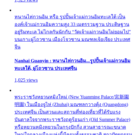
หนานไห่กวนอิม หรือ รูปปั้นเจ้าแม่กวนอิมทะเลใต้ เป็น
องค์เจ้าแม่กวนอิมความสูง 33 เมตรรวมฐาน ประดิษฐาน
อยู่ริมทะเล ไม่ไกลกันนักกับ “วัดเจ้าแม่กวนอิมไม่ยอมไป”
บนเกาะผู่โถวซาน เมืองโจวซาน มณฑลเจ้อเจียง ประเทศ
จีน
Nanhai Guanyin : หนานไห่กวนอิม...รูปปั้นเจ้าแม่กวนอิม
ทะเลใต้, ผู่โถวซาน ประเทศจีน
1,025 views
พระราชวังหยวนหมิงใหม่ (New Yuanming Palace/宮新園
明園) ในเมืองจูไห่ (Zhuhai) มณฑลกวางตุ้ง (Quangdong)
ประเทศจีน เป็นสวนและสถานที่ท่องเที่ยวที่ได้รับแรง
บันดาลใจจากพระราชวังฤดูร้อนเก่า (Old Summer Palace)
หรือหยวนหมิงหยวนในกรุงปักกิ่ง สวนสาธารณะขนาด
ใหญ่ใจกลางเมืองแห่งนี้มีครบทั้งธรรมชาติ สถาปัตยกรรม