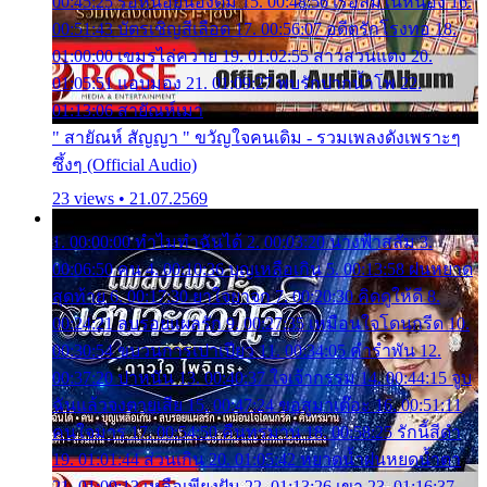
00:45:25 รอหน่อยน้องติ๋ม 15. 00:48:56 เรือล่มในหนอง 16.
00:51:43 บัตรเชิญสีเลือด 17. 00:56:07 อดีตรักโรงทอ 18.
01:00:00 เขมรไล่ควาย 19. 01:02:55 สาวสวนแตง 20.
01:05:51 แอบมอง 21. 01:09:27 พบรักปากน้ำโพ 22.
01:13:06 สายัณห์เมา
" สายัณห์ สัญญา " ขวัญใจคนเดิม - รวมเพลงดังเพราะๆ
ซึ้งๆ (Official Audio)
23 views • 21.07.2569
1. 00:00:00 ทำไมทำฉันได้ 2. 00:03:20 นางฟ้าสลัม 3.
00:06:50 คน 4. 00:10:36 บุญเหลือเกิน 5. 00:13:58 ฝนหยาด
สุดท้าย 6. 00:17:30 ยาใจยาจก 7. 00:20:30 คิดดูให้ดี 8.
00:24:21 ลบรอยแผลรัก 9. 00:27:35 เหมือนใจโดนกรีด 10.
00:30:54 ขบวนการเปาเปียว 11. 00:34:05 คำรำพัน 12.
00:37:20 ปาหนัน 13. 00:40:37 ใจเจ้ากรรม 14. 00:44:15 จูบ
ฉันแล้วจงตายเสีย 15. 00:47:24 ขอสูมาเต๊อะ 16. 00:51:11
คนใจมาร 17. 00:54:50 คืนทรมาน 18. 00:58:25 รักนี้สีดำ
19. 01:01:44 ส่วนเกิน 20. 01:05:42 หยาดน้ำฝนหยดน้ำตา
21. 01:09:13 เหลือเพียงฝัน 22. 01:13:26 เขา 23. 01:16:37