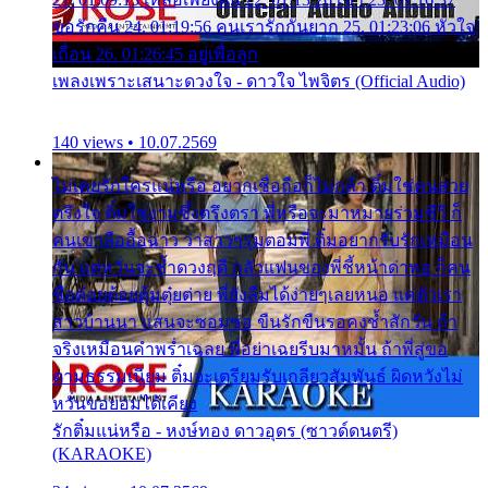
ขอรักคืน 24. 01:19:56 คนเรารักกันยาก 25. 01:23:06 หัวใจ
เถื่อน 26. 01:26:45 อยู่เพื่อลูก
เพลงเพราะเสนาะดวงใจ - ดาวใจ ไพจิตร (Official Audio)
140 views • 10.07.2569
ไม่เคยรักใครแน่หรือ อยากเชื่อถือก็ไม่กล้า ติ๋มใช่คนสวย
ตรึงใจ ติ๋มใช่งามซึ้งตรึงตรา พี่หรือจะมาหมายร่วมชีวี ก็
คนเขาลืออื้อฉาว ว่าสาวๆรุมตอมพี่ ติ๋มอยากรับรักเหมือน
กัน แต่หวั่นจะช้ำดวงฤดี กลัวแฟนของพี่ชี้หน้าด่าทอ ก็คน
ชื่อต๋อยต้อยตุ้มตุ๋ยต่าย พี่ยังลืมได้ง่ายๆเลยหนอ แค่ตัวเรา
สาวบ้านนา แสนจะซอมซ่อ ขืนรักขืนรอคงช้ำสักวัน ถ้า
จริงเหมือนคำพร่ำเฉลย พี่อย่าเฉยรีบมาหมั้น ถ้าพี่สู่ขอ
ตามธรรมเนียม ติ๋มจะเตรียมรับเกลียวสัมพันธ์ ผิดหวังไม่
หวั่นขอยอมได้เคียง
รักติ๋มแน่หรือ - หงษ์ทอง ดาวอุดร (ซาวด์ดนตรี)
(KARAOKE)