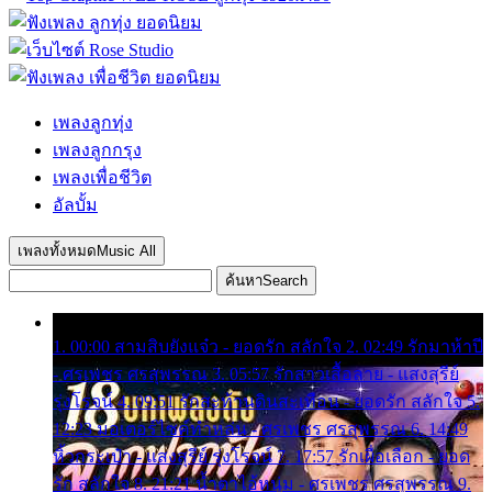
เพลงลูกทุ่ง
เพลงลูกกรุง
เพลงเพื่อชีวิต
อัลบั้ม
เพลงทั้งหมด
Music All
ค้นหา
Search
1. 00:00 สามสิบยังแจ๋ว - ยอดรัก สลักใจ 2. 02:49 รักมาห้าปี
- ศรเพชร ศรสุพรรณ 3. 05:57 รักสาวเสื้อลาย - แสงสุรีย์
รุ่งโรจน์ 4. 09:51 รักสะท้านดินสะเทือน - ยอดรัก สลักใจ 5.
12:23 มอเตอร์ไซค์ทำหล่น - ศรเพชร ศรสุพรรณ 6. 14:49
หิ้วกระเป๋า - แสงสุรีย์ รุ่งโรจน์ 7. 17:57 รักเผื่อเลือก - ยอด
รัก สลักใจ 8. 21:21 น้ำตาไอ้หนุ่ม - ศรเพชร ศรสุพรรณ 9.