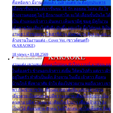
คือหยังเขา มีงานแต่งแล้ว ไปล้างแต่จาน ดั่งถูกประหาร
เมื่อเขาชื่นบาน แต่เราขื่นขม โอ้ รัก ลอยลม ไม่สม ดัง ใจ
ล้างจานคอยคู่ ไม่รู้ อีกนานเท่าใด จะได้ เลื่อนขั้นบันได ได้
เป็น ตำแหน่งเจ้าสาว มันเหงา เห็นเขามีคู่ ซมดู มีคู่ก็ม่วน
เข้าพาขวัญ เสียงโห่ตึงตึง มันซึ้ง อยู่แก่ใจ มื้อใด๋หนอ สิเป็น
งานเฮา มัวซอยเขา ใจเฮาซิด้าน มันทรมาน จับจาน เอย…
ล้างจานในงานแต่ง - Cover Ver. (ซาวด์ดนตรี)
(KARAOKE)
18 views • 03.08.2569
งานแต่ง เขาแซง แย่งเอาไปก่อน หัวใจอาวรณ์ มาซ่อน อยู่
ในห้องครัว ข้างนอกเจ้าสาว ส่งยิ้ม ให้คนไปทั่ว แต่เรา เฝ้า
อยู่ในครัว ทำตัวเป็นเด็ก ล้างจาน ในเมื่อ เจ้าสาว คือคน
บ้านใกล้ พึ่งพาอาศัย จำใจ ต้องไปช่วยงาน พอถึงเวลา เขา
พา กันเข้าพาขวัญ เพื่อนฝูง เฮฮาดังลั่น แต่เราล้างจาน
เดียวดาย เป็นคนพ่าย บ่มีความหมาย เคียงใจเจ้าบ่าว เป็น
คนพ่าย บ่มีความหมาย เคียงใจเจ้าบ่าว เพื่อนเจ้าสาว ยัง
เป็นบ่ได้ คือคนพ่าย ฮักคน ไม่มีใครสน เขาไม่เห็นคน ที่อยู่