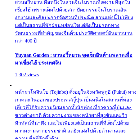
สวนอวี้หยวน คือหนึ่งในสวนจีนโบราณที่งดงามที่สุดใน
เซี่ยงไฮ้ เพราะเต็มไปด้วยสถาปัตยกรรมจีนโบราณอัน
งดงามและศิลปะการจัดสวนที่ประณีต สวนแห่งนี้ไม่เพียง
แต่เป็นสถานที่พักผ่อนหย่อนใจแต่ยังเป็นมรดกทาง
วัฒนธรรมที่สำคัญของจีนด้วยประวัติศาสตร์อันยาวนาน
กว่า 400 ปี
Yuyuan Garden : สวนอวี้หยวน จุดเช็กอินห้ามพลาดเมื่อ
มาเซี่ยงไฮ้ ประเทศจีน
1,302 views
หน้าผาโทจินโบ (Tojinbo) ตั้งอยู่ในจังหวัดฟุกุอิ (Fukui) ทาง
ภาคตะวันออกของประเทศญี่ปุ่น เป็นหนึ่งในสถานที่ท่อง
เที่ยวที่ได้รับความนิยมจากทั้งนักท่องเที่ยวชาวญี่ปุ่นและ
ชาวต่างชาติ ด้วยความงามของหน้าผาที่สูงชันและวิว
ทิวทัศน์ที่น่าทึ่ง และไม่เพียงแต่เป็นสถานที่ที่เต็มไปด้วย
ความงามจากธรรมชาติ แต่ยังแฝงไปด้วยตำนานและ
ความเชื่อที่ลึกซึ้งด้วย