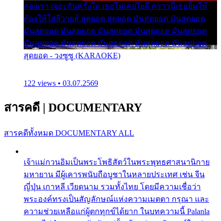
สองเรา เจอะกันครั้งใด เธอไม่เคยไยดี คราวนี้เธอยิ้มให้
ต้องให้ใส่ลีวายส์ สุดยอด สุดยอด มันสุดยอด มันสุดยอด
มันสุดยอด มันสุดยอด มันสุดยอด มันสุดยอด มันสุดยอด
มันสุดยอด มันสุดยอด มันสุดยอด มันสุดยอด มันสุดยอด
สุดยอด - วงซูซู (KARAOKE)
122 views • 03.07.2569
สารคดี
|
DOCUMENTARY
สารคดีทั้งหมด
DOCUMENTARY ALL
เจ้าแม่กวนอิมเป็นพระโพธิสัตว์ในพระพุทธศาสนานิกาย
มหายาน มีผู้เคารพนับถือบูชาในหลายประเทศ เช่น จีน
ญี่ปุ่น เกาหลี เวียดนาม รวมทั้งไทย โดยมีความเชื่อว่า
พระองค์ทรงเป็นสัญลักษณ์แห่งความเมตตา กรุณา และ
ความช่วยเหลือแก่ผู้ตกทุกข์ได้ยาก ในบทความนี้ Palanla