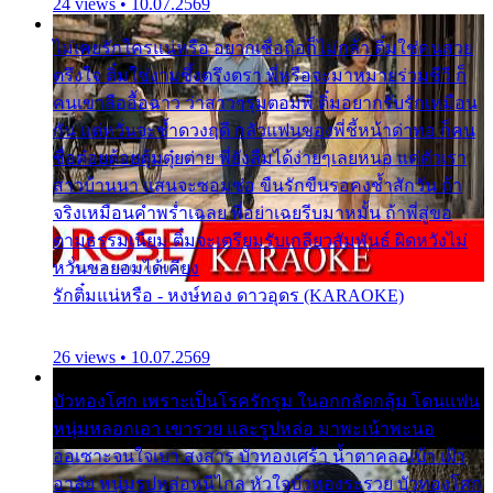
24 views • 10.07.2569
ไม่เคยรักใครแน่หรือ อยากเชื่อถือก็ไม่กล้า ติ๋มใช่คนสวย
ตรึงใจ ติ๋มใช่งามซึ้งตรึงตรา พี่หรือจะมาหมายร่วมชีวี ก็
คนเขาลืออื้อฉาว ว่าสาวๆรุมตอมพี่ ติ๋มอยากรับรักเหมือน
กัน แต่หวั่นจะช้ำดวงฤดี กลัวแฟนของพี่ชี้หน้าด่าทอ ก็คน
ชื่อต๋อยต้อยตุ้มตุ๋ยต่าย พี่ยังลืมได้ง่ายๆเลยหนอ แค่ตัวเรา
สาวบ้านนา แสนจะซอมซ่อ ขืนรักขืนรอคงช้ำสักวัน ถ้า
จริงเหมือนคำพร่ำเฉลย พี่อย่าเฉยรีบมาหมั้น ถ้าพี่สู่ขอ
ตามธรรมเนียม ติ๋มจะเตรียมรับเกลียวสัมพันธ์ ผิดหวังไม่
หวั่นขอยอมได้เคียง
รักติ๋มแน่หรือ - หงษ์ทอง ดาวอุดร (KARAOKE)
26 views • 10.07.2569
บัวทองโศก เพราะเป็นโรครักรุม ในอกกลัดกลุ้ม โดนแฟน
หนุ่มหลอกเอา เขารวย และรูปหล่อ มาพะเน้าพะนอ
ออเซาะจนใจเบา สงสาร บัวทองเศร้า น้ำตาคลอเบ้า เฝ้า
อาลัย หนุ่มรูปหล่อหนีไกล หัวใจบัวทองระรวย บัวทองโศก