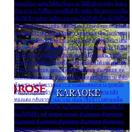
พ่อส่งเงินสามพัน ให้ฉันเรียนราม ได้อีกสักสามพัน ฉันคง
บ๊าย บาย จะไปซื้อกางเกงยีนส์ ลีวายส์มาใส่ เพราะเราเป็น
เด็กใต้ ลีวายส์อย่างเดียว อยากจะโชว์ถึงหิวโซ เด็กใต้ก็ไม่
หวั่น ตกตัวละหลายพัน กัดฟันซื้อมา ให้เด็กเทพเหลียวมอง
และต้องรู้ว่า เด็กใต้ไม่ธรรมดา แต่สุดยอด เดินโยกย้ายเย
ยวน กวนโอ๊ยพอได้ เพราะว่านุ่งลีวายส์ ตัวใหม่ใส่มา เดิน
เข้ามหาลัย จิ๊กโก๊มองหน้า ท่าจะมีปัญหา ไม่พอใจ ได้เป็น
เรื่องแน่นอน แต่ฉันไม่หวั่น เลยแหลงใต้ถามมัน ว่ามัน
พรั่นพรือ มันตอบว่าไม่พรื่อ เปลี่ยนเป็นยิ้มให้ เจอะเด็กใต้
ด้วยกัน ก็เลยรอด สุดยอด สุดยอด สุดยอด มันสุดยอด สุด
ยอด สุดยอด สุดยอด มันสุดยอด แอบหลงรักสาวราม ที่พัก
ห้องเช่า เธอผิวขาวผมยาว ปากแดงแหลงกลาง ถูกสเป็ก
จริงเธอ อยู่ห้องข้างข้าง อยากเข้าไปแหลงกลาง กลัว
ทองแดง กลับจากรามมาเจอ เธอมาซื้อข้าว แต่ก่อนนั้น
สองเรา เจอะกันครั้งใด เธอไม่เคยไยดี คราวนี้เธอยิ้มให้
ต้องให้ใส่ลีวายส์ สุดยอด สุดยอด มันสุดยอด มันสุดยอด
มันสุดยอด มันสุดยอด มันสุดยอด มันสุดยอด มันสุดยอด
มันสุดยอด มันสุดยอด มันสุดยอด มันสุดยอด มันสุดยอด