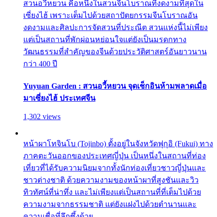
สวนอวี้หยวน คือหนึ่งในสวนจีนโบราณที่งดงามที่สุดใน
เซี่ยงไฮ้ เพราะเต็มไปด้วยสถาปัตยกรรมจีนโบราณอัน
งดงามและศิลปะการจัดสวนที่ประณีต สวนแห่งนี้ไม่เพียง
แต่เป็นสถานที่พักผ่อนหย่อนใจแต่ยังเป็นมรดกทาง
วัฒนธรรมที่สำคัญของจีนด้วยประวัติศาสตร์อันยาวนาน
กว่า 400 ปี
Yuyuan Garden : สวนอวี้หยวน จุดเช็กอินห้ามพลาดเมื่อ
มาเซี่ยงไฮ้ ประเทศจีน
1,302 views
หน้าผาโทจินโบ (Tojinbo) ตั้งอยู่ในจังหวัดฟุกุอิ (Fukui) ทาง
ภาคตะวันออกของประเทศญี่ปุ่น เป็นหนึ่งในสถานที่ท่อง
เที่ยวที่ได้รับความนิยมจากทั้งนักท่องเที่ยวชาวญี่ปุ่นและ
ชาวต่างชาติ ด้วยความงามของหน้าผาที่สูงชันและวิว
ทิวทัศน์ที่น่าทึ่ง และไม่เพียงแต่เป็นสถานที่ที่เต็มไปด้วย
ความงามจากธรรมชาติ แต่ยังแฝงไปด้วยตำนานและ
ความเชื่อที่ลึกซึ้งด้วย