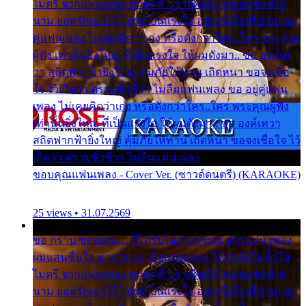
ไมตรี จากแฟนเพลง ทุกทุกที่ ปราณีหลั่งไหล ผมขอฝาก
นาม ยอดรักเอาไว้ โปรดเป็นแรงใจ อย่างนี้เรื่อยไป ขอ อยู่
คู่แฟนเพลง ไม่เคยคิดว่าเก่ง หรือดังกว่าใคร..ใคร พระคุณ
ผู้ฟัง เท่านั้นยิ่งใหญ่ ที่เป็นแรงใจ ให้ผมดังมา.. ขอ องค์เท
วา สถิตฟากฟ้ายิ่งใหญ่ คุ้มภัยให้ท่าน เถิดหนา ขอจงเชื่อ
ใจ ไว้เถิดว่า ตราบชั่วชีวา ไม่ลืมแฟนเพลง ขอ อยู่คู่แฟน
เพลง ไม่เคยคิดว่าเก่ง หรือดังกว่าใคร..ใคร พระคุณผู้ฟัง
เท่านั้นยิ่งใหญ่ ที่เป็นแรงใจ ให้ผมดังมา.. ขอ องค์เทวา
สถิตฟากฟ้ายิ่งใหญ่ คุ้มภัยให้ท่าน เถิดหนา ขอจงเชื่อใจ ไว้
เถิดว่า ตราบชั่วชีวา ไม่ลืมแฟนเพลง
ขอบคุณแฟนเพลง - Cover Ver. (ซาวด์ดนตรี) (KARAOKE)
25 views • 31.07.2569
ขอ กราบ ขอบคุณ.... ที่ได้รับไออุ่น การุณ จากแฟน เพลง
ผมแสนชื่นใจ หายวังเวง เมื่อแฟนเพลง ให้กำลังใจ น้ำใจ
ไมตรี จากแฟนเพลง ทุกทุกที่ ปราณีหลั่งไหล ผมขอฝาก
นาม ยอดรักเอาไว้ โปรดเป็นแรงใจ อย่างนี้เรื่อยไป ขอ อยู่