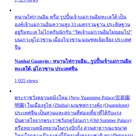
หนานไห่กวนอิม หรือ รูปปั้นเจ้าแม่กวนอิมทะเลใต้ เป็น
องค์เจ้าแม่กวนอิมความสูง 33 เมตรรวมฐาน ประดิษฐาน
อยู่ริมทะเล ไม่ไกลกันนักกับ “วัดเจ้าแม่กวนอิมไม่ยอมไป”
บนเกาะผู่โถวซาน เมืองโจวซาน มณฑลเจ้อเจียง ประเทศ
จีน
Nanhai Guanyin : หนานไห่กวนอิม...รูปปั้นเจ้าแม่กวนอิม
ทะเลใต้, ผู่โถวซาน ประเทศจีน
1,025 views
พระราชวังหยวนหมิงใหม่ (New Yuanming Palace/宮新園
明園) ในเมืองจูไห่ (Zhuhai) มณฑลกวางตุ้ง (Quangdong)
ประเทศจีน เป็นสวนและสถานที่ท่องเที่ยวที่ได้รับแรง
บันดาลใจจากพระราชวังฤดูร้อนเก่า (Old Summer Palace)
หรือหยวนหมิงหยวนในกรุงปักกิ่ง สวนสาธารณะขนาด
ใหญ่ใจกลางเมืองแห่งนี้มีครบทั้งธรรมชาติ สถาปัตยกรรม