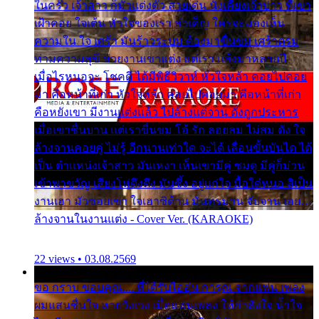
ในครัว เจ้าสาว ก็มัวแต่งตัว สวยเด่น นั่งเคียงเจ้าบ่าว ที่เขา
เฝ้าคอย ใจเต้น หัวใจของเรา ลำเค็ญ ใครจะมองเห็น
ความใน ใจ เศร้า มันร้าวระบม ต้องมาขื่นขม เศร้าตรม
ท่ามความสุขี ช่วยงานเขาแต่ง แต่เรา แล้งมาหลายปี
เมื่อไรหนอจะ โชคดี ได้มีพิธีวิวาห์ หัวใจหล้า คอยไปคอย
มา คือหน้าที่เก่า หัวใจหล้า คอยไปคอยมา คือหน้าที่เก่า
คือหยังเขา มีงานแต่งแล้ว ไปล้างแต่จาน ดั่งถูกประหาร
เมื่อเขาชื่นบาน แต่เราขื่นขม โอ้ รัก ลอยลม ไม่สม ดัง ใจ
ล้างจานคอยคู่ ไม่รู้ อีกนานเท่าใด จะได้ เลื่อนขั้นบันได ได้
เป็น ตำแหน่งเจ้าสาว มันเหงา เห็นเขามีคู่ ซมดู มีคู่ก็ม่วน
เข้าพาขวัญ เสียงโห่ตึงตึง มันซึ้ง อยู่แก่ใจ มื้อใด๋หนอ สิเป็น
งานเฮา มัวซอยเขา ใจเฮาซิด้าน มันทรมาน จับจาน เอย…
ล้างจานในงานแต่ง - Cover Ver. (KARAOKE)
22 views • 03.08.2569
ขอ กราบ ขอบคุณ.... ที่ได้รับไออุ่น การุณ จากแฟน เพลง
ผมแสนชื่นใจ หายวังเวง เมื่อแฟนเพลง ให้กำลังใจ น้ำใจ