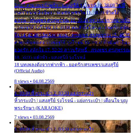
24:27 สามเณรกำพร้า - แสงสุรีย์ รุ่งโรจน์ 10. 28:08 ไม่มี
เวลาไปหาเมียน้อย - ยอดรัก สลักใจ 11. 31:29 ชีวิตไอ้
ธรรม - ศรเพชร ศรสุพรรณ 12. 35:26 ทหารอากาศขาดรัก
- แสงสุรีย์ รุ่งโรจน์ 13. 39:01 คนหัวใจโทรม - ยอดรัก สลัก
ใจ 14. 42:49 ไอ้หวังตายแน่ - ศรเพชร ศรสุพรรณ 15. 46:35
ธาตุแท้ของเธอ - แสงสุรีย์ รุ่งโรจน์ 16. 49:57 กำนันกำใน -
ยอดรัก สลักใจ 17. 52:29 สาวบริสุทธิ์ - ศรเพชร ศรสุพรรณ
18. 56:05 แต๋วจ๋า - แสงสุรีย์ รุ่งโรจน์
18 บทเพลงดังจากฟากฟ้า - ยอดรัก/ศรเพชร/แสงสุรีย์
(Official Audio)
8 views • 04.08.2569
1. 00:00 หิ้วกระเป๋า 2. 03:30 แย่งกระเป๋า
หิ้วกระเป๋า | แสงสุรีย์ รุ่งโรจน์ - แย่งกระเป๋า | เตือนใจ บุญ
พระรักษา (KARAOKE)
7 views • 03.08.2569
1. 00:00 หิ้วกระเป๋า 2. 03:30 แย่งกระเป๋า