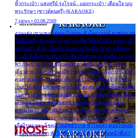
หิ้วกระเป๋า | แสงสุรีย์ รุ่งโรจน์ - แย่งกระเป๋า | เตือนใจ บุญ
พระรักษา (ซาวด์ดนตรี) (KARAOKE)
7 views • 03.08.2569
งานแต่ง เขาแซง แย่งเอาไปก่อน หัวใจอาวรณ์ มาซ่อน อยู่
ในห้องครัว ข้างนอกเจ้าสาว ส่งยิ้ม ให้คนไปทั่ว แต่เรา เฝ้า
อยู่ในครัว ทำตัวเป็นเด็ก ล้างจาน ในเมื่อ เจ้าสาว คือคน
บ้านใกล้ พึ่งพาอาศัย จำใจ ต้องไปช่วยงาน พอถึงเวลา เขา
พา กันเข้าพาขวัญ เพื่อนฝูง เฮฮาดังลั่น แต่เราล้างจาน
เดียวดาย เป็นคนพ่าย บ่มีความหมาย เคียงใจเจ้าบ่าว เป็น
คนพ่าย บ่มีความหมาย เคียงใจเจ้าบ่าว เพื่อนเจ้าสาว ยัง
เป็นบ่ได้ คือคนพ่าย ฮักคน ไม่มีใครสน เขาไม่เห็นคน ที่อยู่
ในครัว เจ้าสาว ก็มัวแต่งตัว สวยเด่น นั่งเคียงเจ้าบ่าว ที่เขา
เฝ้าคอย ใจเต้น หัวใจของเรา ลำเค็ญ ใครจะมองเห็น
ความใน ใจ เศร้า มันร้าวระบม ต้องมาขื่นขม เศร้าตรม
ท่ามความสุขี ช่วยงานเขาแต่ง แต่เรา แล้งมาหลายปี
เมื่อไรหนอจะ โชคดี ได้มีพิธีวิวาห์ หัวใจหล้า คอยไปคอย
มา คือหน้าที่เก่า หัวใจหล้า คอยไปคอยมา คือหน้าที่เก่า