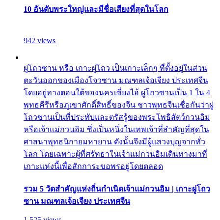
10 อันดับพระใหญ่และมีชื่อเสียงที่สุดในโลก
942 views
ผู่โถวซาน หรือ เกาะผู่โถว เป็นเกาะเล็กๆ ที่ตั้งอยู่ในส่วน
ตะวันออกของเมืองโจวซาน มณฑลเจ้อเจียง ประเทศจีน
โดยอยู่ทางตอนใต้ของนครเซี่ยงไฮ้ ผู่โถวซานเป็น 1 ใน 4
พุทธคีรีหรือภูเขาศักดิ์สิทธิ์ของจีน ชาวพุทธจีนเชื่อกันว่าผู่
โถวซานเป็นที่ประทับและตรัสรู้ของพระโพธิสัตว์กวนอิม
หรือเจ้าแม่กวนอิม ซึ่งเป็นหนึ่งในเทพเจ้าที่สำคัญที่สุดใน
ศาสนาพุทธนิกายมหายาน ดังนั้นจึงมีผู้แสวงบุญจากทั่ว
โลก โดยเฉพาะผู้ที่ศรัทธาในเจ้าแม่กวนอิมเดินทางมาที่
เกาะแห่งนี้เพื่อสักการะขอพรอยู่โดยตลอด
รวม 5 วัดสำคัญแห่งถิ่นกำเนิดเจ้าแม่กวนอิม | เกาะผู่โถว
ซาน มณฑลเจ้อเจียง ประเทศจีน
1,525 views