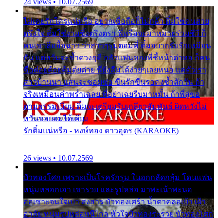
24 views • 10.07.2569
ไม่เคยรักใครแน่หรือ อยากเชื่อถือก็ไม่กล้า ติ๋มใช่คนสวย
ตรึงใจ ติ๋มใช่งามซึ้งตรึงตรา พี่หรือจะมาหมายร่วมชีวี ก็
คนเขาลืออื้อฉาว ว่าสาวๆรุมตอมพี่ ติ๋มอยากรับรักเหมือน
กัน แต่หวั่นจะช้ำดวงฤดี กลัวแฟนของพี่ชี้หน้าด่าทอ ก็คน
ชื่อต๋อยต้อยตุ้มตุ๋ยต่าย พี่ยังลืมได้ง่ายๆเลยหนอ แค่ตัวเรา
สาวบ้านนา แสนจะซอมซ่อ ขืนรักขืนรอคงช้ำสักวัน ถ้า
จริงเหมือนคำพร่ำเฉลย พี่อย่าเฉยรีบมาหมั้น ถ้าพี่สู่ขอ
ตามธรรมเนียม ติ๋มจะเตรียมรับเกลียวสัมพันธ์ ผิดหวังไม่
หวั่นขอยอมได้เคียง
รักติ๋มแน่หรือ - หงษ์ทอง ดาวอุดร (KARAOKE)
26 views • 10.07.2569
บัวทองโศก เพราะเป็นโรครักรุม ในอกกลัดกลุ้ม โดนแฟน
หนุ่มหลอกเอา เขารวย และรูปหล่อ มาพะเน้าพะนอ
ออเซาะจนใจเบา สงสาร บัวทองเศร้า น้ำตาคลอเบ้า เฝ้า
อาลัย หนุ่มรูปหล่อหนีไกล หัวใจบัวทองระรวย บัวทองโศก