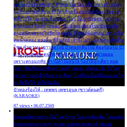
เพราะเป็นโรครักจาง ชีวิตเคว้งคว้าง เมื่อรักห่างร้างไกล
แม่ก็บอก พ่อก็สั่งจะรักใครสักครั้ง อย่าไปหวังความรวย
พลั้งไปใครจะช่วย ซื้อเปลมาไกว ให้ลูกบัวทอง เวรกรรม
ตามสนอง จึงเศร้าหมอง กลีบบัวทองต้องโรย บัวทองไม่
ตระหนัก เพราะไม่รักโคลนตม บัวทองท้องกลม เพราะลืม
ตมน้ำคลอง หลงลิ้น ที่สิ้นสัตย์ เจ้าจึงไม่ระมัด หลงกลิ่นลิ้น
โชย คำหวาน เขาวาดโรย บัวทองกลีบโรย ต้องร้อนรุม บัว
มาบานก่อนตูม ดุจไฟสุมร้อนรุมอุรา บัวทองผ่ายผอม
เพราะตรอมฤทัย ข้าวปลาไม่สนใจ ร้องไห้ลูกเดียว หยุด
โศก เสียเถิดทอง พักความเศร้าหมอง เถิดทองจ๋า ถึงใคร
เขาจะว่า ลูกเจ้าเกิดมา จะชื่อว่าไง พี่ขอเป็นเพื่อนปลอบใจ
จะตั้งชื่อให้ ว่าไอ้บังเอิญ
บัวทองร้องไห้ - เทพพร เพชรอุบล (ซาวด์ดนตรี)
(KARAOKE)
87 views • 06.07.2569
บัวทองโศก เพราะเป็นโรครักรุม ในอกกลัดกลุ้ม โดนแฟน
หนุ่มหลอกเอา เขารวย และรูปหล่อ มาพะเน้าพะนอ