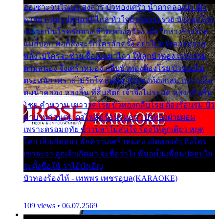
ออเซาะจนใจเบา สงสาร บัวทองเศร้า น้ำตาคลอเบ้า เฝ้า
อาลัย หนุ่มรูปหล่อหนีไกล หัวใจบัวทองระรวย บัวทองโศก
เพราะเป็นโรครักจาง ชีวิตเคว้งคว้าง เมื่อรักห่างร้างไกล
แม่ก็บอก พ่อก็สั่งจะรักใครสักครั้ง อย่าไปหวังความรวย
พลั้งไปใครจะช่วย ซื้อเปลมาไกว ให้ลูกบัวทอง เวรกรรม
ตามสนอง จึงเศร้าหมอง กลีบบัวทองต้องโรย บัวทองไม่
ตระหนัก เพราะไม่รักโคลนตม บัวทองท้องกลม เพราะลืม
ตมน้ำคลอง หลงลิ้น ที่สิ้นสัตย์ เจ้าจึงไม่ระมัด หลงกลิ่นลิ้น
โชย คำหวาน เขาวาดโรย บัวทองกลีบโรย ต้องร้อนรุม บัว
มาบานก่อนตูม ดุจไฟสุมร้อนรุมอุรา บัวทองผ่ายผอม
เพราะตรอมฤทัย ข้าวปลาไม่สนใจ ร้องไห้ลูกเดียว หยุด
โศก เสียเถิดทอง พักความเศร้าหมอง เถิดทองจ๋า ถึงใคร
เขาจะว่า ลูกเจ้าเกิดมา จะชื่อว่าไง พี่ขอเป็นเพื่อนปลอบใจ
จะตั้งชื่อให้ ว่าไอ้บังเอิญ
บัวทองร้องไห้ - เทพพร เพชรอุบล(KARAOKE)
109 views • 06.07.2569