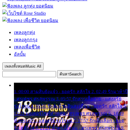
เพลงลูกทุ่ง
เพลงลูกกรุง
เพลงเพื่อชีวิต
อัลบั้ม
เพลงทั้งหมด
Music All
ค้นหา
Search
1. 00:00 สามสิบยังแจ๋ว - ยอดรัก สลักใจ 2. 02:49 รักมาห้าปี
- ศรเพชร ศรสุพรรณ 3. 05:57 รักสาวเสื้อลาย - แสงสุรีย์
รุ่งโรจน์ 4. 09:51 รักสะท้านดินสะเทือน - ยอดรัก สลักใจ 5.
12:23 มอเตอร์ไซค์ทำหล่น - ศรเพชร ศรสุพรรณ 6. 14:49
หิ้วกระเป๋า - แสงสุรีย์ รุ่งโรจน์ 7. 17:57 รักเผื่อเลือก - ยอด
รัก สลักใจ 8. 21:21 น้ำตาไอ้หนุ่ม - ศรเพชร ศรสุพรรณ 9.