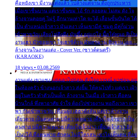
คือหยังเขา มีงานแต่งแล้ว ไปล้างแต่จาน ดั่งถูกประหาร
เมื่อเขาชื่นบาน แต่เราขื่นขม โอ้ รัก ลอยลม ไม่สม ดัง ใจ
ล้างจานคอยคู่ ไม่รู้ อีกนานเท่าใด จะได้ เลื่อนขั้นบันได ได้
เป็น ตำแหน่งเจ้าสาว มันเหงา เห็นเขามีคู่ ซมดู มีคู่ก็ม่วน
เข้าพาขวัญ เสียงโห่ตึงตึง มันซึ้ง อยู่แก่ใจ มื้อใด๋หนอ สิเป็น
งานเฮา มัวซอยเขา ใจเฮาซิด้าน มันทรมาน จับจาน เอย…
ล้างจานในงานแต่ง - Cover Ver. (ซาวด์ดนตรี)
(KARAOKE)
18 views • 03.08.2569
งานแต่ง เขาแซง แย่งเอาไปก่อน หัวใจอาวรณ์ มาซ่อน อยู่
ในห้องครัว ข้างนอกเจ้าสาว ส่งยิ้ม ให้คนไปทั่ว แต่เรา เฝ้า
อยู่ในครัว ทำตัวเป็นเด็ก ล้างจาน ในเมื่อ เจ้าสาว คือคน
บ้านใกล้ พึ่งพาอาศัย จำใจ ต้องไปช่วยงาน พอถึงเวลา เขา
พา กันเข้าพาขวัญ เพื่อนฝูง เฮฮาดังลั่น แต่เราล้างจาน
เดียวดาย เป็นคนพ่าย บ่มีความหมาย เคียงใจเจ้าบ่าว เป็น
คนพ่าย บ่มีความหมาย เคียงใจเจ้าบ่าว เพื่อนเจ้าสาว ยัง
เป็นบ่ได้ คือคนพ่าย ฮักคน ไม่มีใครสน เขาไม่เห็นคน ที่อยู่