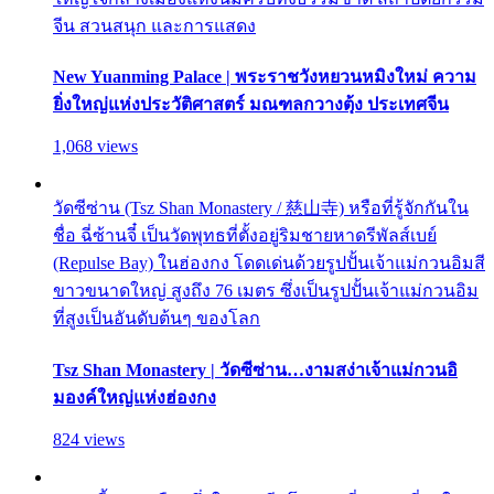
จีน สวนสนุก และการแสดง
New Yuanming Palace | พระราชวังหยวนหมิงใหม่ ความ
ยิ่งใหญ่แห่งประวัติศาสตร์ มณฑลกวางตุ้ง ประเทศจีน
1,068 views
วัดซีซ่าน (Tsz Shan Monastery / 慈山寺) หรือที่รู้จักกันใน
ชื่อ ฉี่ซ้านจี๋ เป็นวัดพุทธที่ตั้งอยู่ริมชายหาดรีพัลส์เบย์
(Repulse Bay) ในฮ่องกง โดดเด่นด้วยรูปปั้นเจ้าแม่กวนอิมสี
ขาวขนาดใหญ่ สูงถึง 76 เมตร ซึ่งเป็นรูปปั้นเจ้าแม่กวนอิม
ที่สูงเป็นอันดับต้นๆ ของโลก
Tsz Shan Monastery | วัดซีซ่าน…งามสง่าเจ้าแม่กวนอิ
มองค์ใหญ่แห่งฮ่องกง
824 views