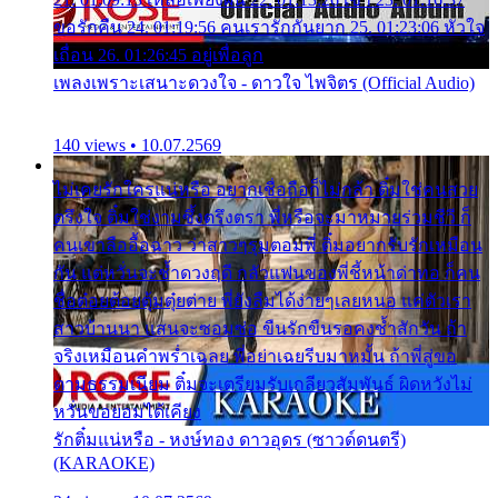
ขอรักคืน 24. 01:19:56 คนเรารักกันยาก 25. 01:23:06 หัวใจ
เถื่อน 26. 01:26:45 อยู่เพื่อลูก
เพลงเพราะเสนาะดวงใจ - ดาวใจ ไพจิตร (Official Audio)
140 views • 10.07.2569
ไม่เคยรักใครแน่หรือ อยากเชื่อถือก็ไม่กล้า ติ๋มใช่คนสวย
ตรึงใจ ติ๋มใช่งามซึ้งตรึงตรา พี่หรือจะมาหมายร่วมชีวี ก็
คนเขาลืออื้อฉาว ว่าสาวๆรุมตอมพี่ ติ๋มอยากรับรักเหมือน
กัน แต่หวั่นจะช้ำดวงฤดี กลัวแฟนของพี่ชี้หน้าด่าทอ ก็คน
ชื่อต๋อยต้อยตุ้มตุ๋ยต่าย พี่ยังลืมได้ง่ายๆเลยหนอ แค่ตัวเรา
สาวบ้านนา แสนจะซอมซ่อ ขืนรักขืนรอคงช้ำสักวัน ถ้า
จริงเหมือนคำพร่ำเฉลย พี่อย่าเฉยรีบมาหมั้น ถ้าพี่สู่ขอ
ตามธรรมเนียม ติ๋มจะเตรียมรับเกลียวสัมพันธ์ ผิดหวังไม่
หวั่นขอยอมได้เคียง
รักติ๋มแน่หรือ - หงษ์ทอง ดาวอุดร (ซาวด์ดนตรี)
(KARAOKE)