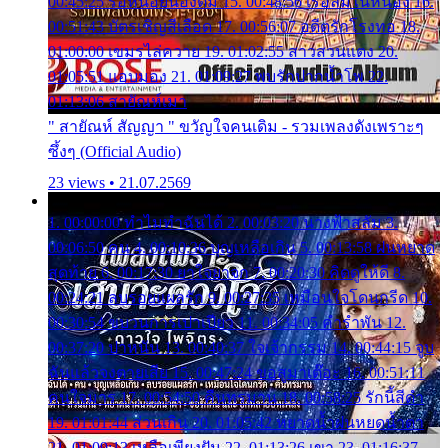
00:45:25 รอหน่อยน้องติ๋ม 15. 00:48:56 เรือล่มในหนอง 16.
00:51:43 บัตรเชิญสีเลือด 17. 00:56:07 อดีตรักโรงทอ 18.
01:00:00 เขมรไล่ควาย 19. 01:02:55 สาวสวนแตง 20.
01:05:51 แอบมอง 21. 01:09:27 พบรักปากน้ำโพ 22.
01:13:06 สายัณห์เมา
" สายัณห์ สัญญา " ขวัญใจคนเดิม - รวมเพลงดังเพราะๆ
ซึ้งๆ (Official Audio)
23 views • 21.07.2569
1. 00:00:00 ทำไมทำฉันได้ 2. 00:03:20 นางฟ้าสลัม 3.
00:06:50 คน 4. 00:10:36 บุญเหลือเกิน 5. 00:13:58 ฝนหยาด
สุดท้าย 6. 00:17:30 ยาใจยาจก 7. 00:20:30 คิดดูให้ดี 8.
00:24:21 ลบรอยแผลรัก 9. 00:27:35 เหมือนใจโดนกรีด 10.
00:30:54 ขบวนการเปาเปียว 11. 00:34:05 คำรำพัน 12.
00:37:20 ปาหนัน 13. 00:40:37 ใจเจ้ากรรม 14. 00:44:15 จูบ
ฉันแล้วจงตายเสีย 15. 00:47:24 ขอสูมาเต๊อะ 16. 00:51:11
คนใจมาร 17. 00:54:50 คืนทรมาน 18. 00:58:25 รักนี้สีดำ
19. 01:01:44 ส่วนเกิน 20. 01:05:42 หยาดน้ำฝนหยดน้ำตา
21. 01:09:13 เหลือเพียงฝัน 22. 01:13:26 เขา 23. 01:16:37