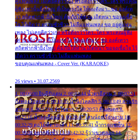
คู่แฟนเพลง ไม่เคยคิดว่าเก่ง หรือดังกว่าใคร..ใคร พระคุณ
ผู้ฟัง เท่านั้นยิ่งใหญ่ ที่เป็นแรงใจ ให้ผมดังมา.. ขอ องค์เท
วา สถิตฟากฟ้ายิ่งใหญ่ คุ้มภัยให้ท่าน เถิดหนา ขอจงเชื่อ
ใจ ไว้เถิดว่า ตราบชั่วชีวา ไม่ลืมแฟนเพลง ขอ อยู่คู่แฟน
เพลง ไม่เคยคิดว่าเก่ง หรือดังกว่าใคร..ใคร พระคุณผู้ฟัง
เท่านั้นยิ่งใหญ่ ที่เป็นแรงใจ ให้ผมดังมา.. ขอ องค์เทวา
สถิตฟากฟ้ายิ่งใหญ่ คุ้มภัยให้ท่าน เถิดหนา ขอจงเชื่อใจ ไว้
เถิดว่า ตราบชั่วชีวา ไม่ลืมแฟนเพลง
ขอบคุณแฟนเพลง - Cover Ver. (KARAOKE)
26 views • 31.07.2569
1. 00:00:00 ยินดีรับเดน 2. 00:03:44 น้ำตาอีสาน 3. 00:07:51
กิ่งทองใบหยก 4. 00:10:35 น้ำนิ่งไหลลึก 5. 00:13:49 ลานรัก
ลานเท 6. 00:17:06 จำใจจาก 7. 00:20:53 คืนฝนตก 8.
00:25:16 น้ำลงเดือนยี่ 9. 00:28:47 โสนน้อยเรือนงาม 10.
00:32:29 ตอไม้ที่ตายแล้ว 11. 00:35:41 น้ำกรดแช่เย็น 12.
00:39:08 อยากฟังซ้ำ 13. 00:42:32 รู้ว่าเขาหลอก 14.