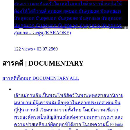
สองเรา เจอะกันครั้งใด เธอไม่เคยไยดี คราวนี้เธอยิ้มให้
ต้องให้ใส่ลีวายส์ สุดยอด สุดยอด มันสุดยอด มันสุดยอด
มันสุดยอด มันสุดยอด มันสุดยอด มันสุดยอด มันสุดยอด
มันสุดยอด มันสุดยอด มันสุดยอด มันสุดยอด มันสุดยอด
สุดยอด - วงซูซู (KARAOKE)
122 views • 03.07.2569
สารคดี
|
DOCUMENTARY
สารคดีทั้งหมด
DOCUMENTARY ALL
เจ้าแม่กวนอิมเป็นพระโพธิสัตว์ในพระพุทธศาสนานิกาย
มหายาน มีผู้เคารพนับถือบูชาในหลายประเทศ เช่น จีน
ญี่ปุ่น เกาหลี เวียดนาม รวมทั้งไทย โดยมีความเชื่อว่า
พระองค์ทรงเป็นสัญลักษณ์แห่งความเมตตา กรุณา และ
ความช่วยเหลือแก่ผู้ตกทุกข์ได้ยาก ในบทความนี้ Palanla