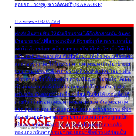
สุดยอด - วงซูซู (ซาวด์ดนตรี) (KARAOKE)
113 views • 03.07.2569
พ่อส่งเงินสามพัน ให้ฉันเรียนราม ได้อีกสักสามพัน ฉันคง
บ๊าย บาย จะไปซื้อกางเกงยีนส์ ลีวายส์มาใส่ เพราะเราเป็น
เด็กใต้ ลีวายส์อย่างเดียว อยากจะโชว์ถึงหิวโซ เด็กใต้ก็ไม่
หวั่น ตกตัวละหลายพัน กัดฟันซื้อมา ให้เด็กเทพเหลียวมอง
และต้องรู้ว่า เด็กใต้ไม่ธรรมดา แต่สุดยอด เดินโยกย้ายเย
ยวน กวนโอ๊ยพอได้ เพราะว่านุ่งลีวายส์ ตัวใหม่ใส่มา เดิน
เข้ามหาลัย จิ๊กโก๊มองหน้า ท่าจะมีปัญหา ไม่พอใจ ได้เป็น
เรื่องแน่นอน แต่ฉันไม่หวั่น เลยแหลงใต้ถามมัน ว่ามัน
พรั่นพรือ มันตอบว่าไม่พรื่อ เปลี่ยนเป็นยิ้มให้ เจอะเด็กใต้
ด้วยกัน ก็เลยรอด สุดยอด สุดยอด สุดยอด มันสุดยอด สุด
ยอด สุดยอด สุดยอด มันสุดยอด แอบหลงรักสาวราม ที่พัก
ห้องเช่า เธอผิวขาวผมยาว ปากแดงแหลงกลาง ถูกสเป็ก
จริงเธอ อยู่ห้องข้างข้าง อยากเข้าไปแหลงกลาง กลัว
ทองแดง กลับจากรามมาเจอ เธอมาซื้อข้าว แต่ก่อนนั้น