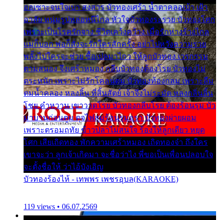
ออเซาะจนใจเบา สงสาร บัวทองเศร้า น้ำตาคลอเบ้า เฝ้า
อาลัย หนุ่มรูปหล่อหนีไกล หัวใจบัวทองระรวย บัวทองโศก
เพราะเป็นโรครักจาง ชีวิตเคว้งคว้าง เมื่อรักห่างร้างไกล
แม่ก็บอก พ่อก็สั่งจะรักใครสักครั้ง อย่าไปหวังความรวย
พลั้งไปใครจะช่วย ซื้อเปลมาไกว ให้ลูกบัวทอง เวรกรรม
ตามสนอง จึงเศร้าหมอง กลีบบัวทองต้องโรย บัวทองไม่
ตระหนัก เพราะไม่รักโคลนตม บัวทองท้องกลม เพราะลืม
ตมน้ำคลอง หลงลิ้น ที่สิ้นสัตย์ เจ้าจึงไม่ระมัด หลงกลิ่นลิ้น
โชย คำหวาน เขาวาดโรย บัวทองกลีบโรย ต้องร้อนรุม บัว
มาบานก่อนตูม ดุจไฟสุมร้อนรุมอุรา บัวทองผ่ายผอม
เพราะตรอมฤทัย ข้าวปลาไม่สนใจ ร้องไห้ลูกเดียว หยุด
โศก เสียเถิดทอง พักความเศร้าหมอง เถิดทองจ๋า ถึงใคร
เขาจะว่า ลูกเจ้าเกิดมา จะชื่อว่าไง พี่ขอเป็นเพื่อนปลอบใจ
จะตั้งชื่อให้ ว่าไอ้บังเอิญ
บัวทองร้องไห้ - เทพพร เพชรอุบล(KARAOKE)
119 views • 06.07.2569