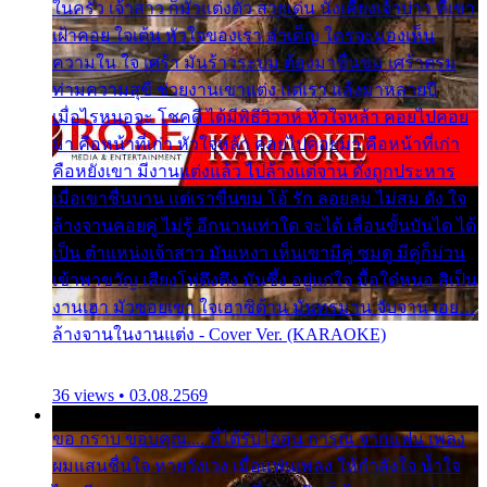
ในครัว เจ้าสาว ก็มัวแต่งตัว สวยเด่น นั่งเคียงเจ้าบ่าว ที่เขา
เฝ้าคอย ใจเต้น หัวใจของเรา ลำเค็ญ ใครจะมองเห็น
ความใน ใจ เศร้า มันร้าวระบม ต้องมาขื่นขม เศร้าตรม
ท่ามความสุขี ช่วยงานเขาแต่ง แต่เรา แล้งมาหลายปี
เมื่อไรหนอจะ โชคดี ได้มีพิธีวิวาห์ หัวใจหล้า คอยไปคอย
มา คือหน้าที่เก่า หัวใจหล้า คอยไปคอยมา คือหน้าที่เก่า
คือหยังเขา มีงานแต่งแล้ว ไปล้างแต่จาน ดั่งถูกประหาร
เมื่อเขาชื่นบาน แต่เราขื่นขม โอ้ รัก ลอยลม ไม่สม ดัง ใจ
ล้างจานคอยคู่ ไม่รู้ อีกนานเท่าใด จะได้ เลื่อนขั้นบันได ได้
เป็น ตำแหน่งเจ้าสาว มันเหงา เห็นเขามีคู่ ซมดู มีคู่ก็ม่วน
เข้าพาขวัญ เสียงโห่ตึงตึง มันซึ้ง อยู่แก่ใจ มื้อใด๋หนอ สิเป็น
งานเฮา มัวซอยเขา ใจเฮาซิด้าน มันทรมาน จับจาน เอย…
ล้างจานในงานแต่ง - Cover Ver. (KARAOKE)
36 views • 03.08.2569
ขอ กราบ ขอบคุณ.... ที่ได้รับไออุ่น การุณ จากแฟน เพลง
ผมแสนชื่นใจ หายวังเวง เมื่อแฟนเพลง ให้กำลังใจ น้ำใจ