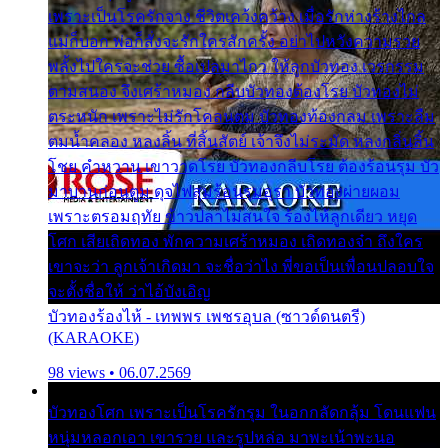
เพราะเป็นโรครักจาง ชีวิตเคว้งคว้าง เมื่อรักห่างร้างไกล
แม่ก็บอก พ่อก็สั่งจะรักใครสักครั้ง อย่าไปหวังความรวย
พลั้งไปใครจะช่วย ซื้อเปลมาไกว ให้ลูกบัวทอง เวรกรรม
ตามสนอง จึงเศร้าหมอง กลีบบัวทองต้องโรย บัวทองไม่
ตระหนัก เพราะไม่รักโคลนตม บัวทองท้องกลม เพราะลืม
ตมน้ำคลอง หลงลิ้น ที่สิ้นสัตย์ เจ้าจึงไม่ระมัด หลงกลิ่นลิ้น
โชย คำหวาน เขาวาดโรย บัวทองกลีบโรย ต้องร้อนรุม บัว
มาบานก่อนตูม ดุจไฟสุมร้อนรุมอุรา บัวทองผ่ายผอม
เพราะตรอมฤทัย ข้าวปลาไม่สนใจ ร้องไห้ลูกเดียว หยุด
โศก เสียเถิดทอง พักความเศร้าหมอง เถิดทองจ๋า ถึงใคร
เขาจะว่า ลูกเจ้าเกิดมา จะชื่อว่าไง พี่ขอเป็นเพื่อนปลอบใจ
จะตั้งชื่อให้ ว่าไอ้บังเอิญ
บัวทองร้องไห้ - เทพพร เพชรอุบล (ซาวด์ดนตรี)
(KARAOKE)
98 views • 06.07.2569
บัวทองโศก เพราะเป็นโรครักรุม ในอกกลัดกลุ้ม โดนแฟน
หนุ่มหลอกเอา เขารวย และรูปหล่อ มาพะเน้าพะนอ