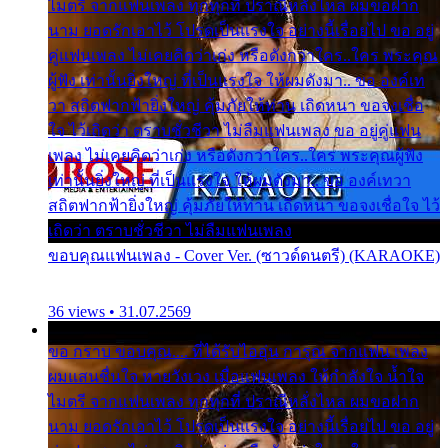
ไมตรี จากแฟนเพลง ทุกทุกที่ ปราณีหลั่งไหล ผมขอฝาก
นาม ยอดรักเอาไว้ โปรดเป็นแรงใจ อย่างนี้เรื่อยไป ขอ อยู่
คู่แฟนเพลง ไม่เคยคิดว่าเก่ง หรือดังกว่าใคร..ใคร พระคุณ
ผู้ฟัง เท่านั้นยิ่งใหญ่ ที่เป็นแรงใจ ให้ผมดังมา.. ขอ องค์เท
วา สถิตฟากฟ้ายิ่งใหญ่ คุ้มภัยให้ท่าน เถิดหนา ขอจงเชื่อ
ใจ ไว้เถิดว่า ตราบชั่วชีวา ไม่ลืมแฟนเพลง ขอ อยู่คู่แฟน
เพลง ไม่เคยคิดว่าเก่ง หรือดังกว่าใคร..ใคร พระคุณผู้ฟัง
เท่านั้นยิ่งใหญ่ ที่เป็นแรงใจ ให้ผมดังมา.. ขอ องค์เทวา
สถิตฟากฟ้ายิ่งใหญ่ คุ้มภัยให้ท่าน เถิดหนา ขอจงเชื่อใจ ไว้
เถิดว่า ตราบชั่วชีวา ไม่ลืมแฟนเพลง
ขอบคุณแฟนเพลง - Cover Ver. (ซาวด์ดนตรี) (KARAOKE)
36 views • 31.07.2569
ขอ กราบ ขอบคุณ.... ที่ได้รับไออุ่น การุณ จากแฟน เพลง
ผมแสนชื่นใจ หายวังเวง เมื่อแฟนเพลง ให้กำลังใจ น้ำใจ
ไมตรี จากแฟนเพลง ทุกทุกที่ ปราณีหลั่งไหล ผมขอฝาก
นาม ยอดรักเอาไว้ โปรดเป็นแรงใจ อย่างนี้เรื่อยไป ขอ อยู่