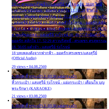
24:27 สามเณรกำพร้า - แสงสุรีย์ รุ่งโรจน์ 10. 28:08 ไม่มี
เวลาไปหาเมียน้อย - ยอดรัก สลักใจ 11. 31:29 ชีวิตไอ้
ธรรม - ศรเพชร ศรสุพรรณ 12. 35:26 ทหารอากาศขาดรัก
- แสงสุรีย์ รุ่งโรจน์ 13. 39:01 คนหัวใจโทรม - ยอดรัก สลัก
ใจ 14. 42:49 ไอ้หวังตายแน่ - ศรเพชร ศรสุพรรณ 15. 46:35
ธาตุแท้ของเธอ - แสงสุรีย์ รุ่งโรจน์ 16. 49:57 กำนันกำใน -
ยอดรัก สลักใจ 17. 52:29 สาวบริสุทธิ์ - ศรเพชร ศรสุพรรณ
18. 56:05 แต๋วจ๋า - แสงสุรีย์ รุ่งโรจน์
18 บทเพลงดังจากฟากฟ้า - ยอดรัก/ศรเพชร/แสงสุรีย์
(Official Audio)
29 views • 04.08.2569
1. 00:00 หิ้วกระเป๋า 2. 03:30 แย่งกระเป๋า
หิ้วกระเป๋า | แสงสุรีย์ รุ่งโรจน์ - แย่งกระเป๋า | เตือนใจ บุญ
พระรักษา (KARAOKE)
21 views • 03.08.2569
1. 00:00 หิ้วกระเป๋า 2. 03:30 แย่งกระเป๋า