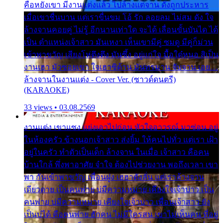
คือหยังเขา มีงานแต่งแล้ว ไปล้างแต่จาน ดั่งถูกประหาร
เมื่อเขาชื่นบาน แต่เราขื่นขม โอ้ รัก ลอยลม ไม่สม ดัง ใจ
ล้างจานคอยคู่ ไม่รู้ อีกนานเท่าใด จะได้ เลื่อนขั้นบันได ได้
เป็น ตำแหน่งเจ้าสาว มันเหงา เห็นเขามีคู่ ซมดู มีคู่ก็ม่วน
เข้าพาขวัญ เสียงโห่ตึงตึง มันซึ้ง อยู่แก่ใจ มื้อใด๋หนอ สิเป็น
งานเฮา มัวซอยเขา ใจเฮาซิด้าน มันทรมาน จับจาน เอย…
ล้างจานในงานแต่ง - Cover Ver. (ซาวด์ดนตรี)
(KARAOKE)
33 views • 03.08.2569
งานแต่ง เขาแซง แย่งเอาไปก่อน หัวใจอาวรณ์ มาซ่อน อยู่
ในห้องครัว ข้างนอกเจ้าสาว ส่งยิ้ม ให้คนไปทั่ว แต่เรา เฝ้า
อยู่ในครัว ทำตัวเป็นเด็ก ล้างจาน ในเมื่อ เจ้าสาว คือคน
บ้านใกล้ พึ่งพาอาศัย จำใจ ต้องไปช่วยงาน พอถึงเวลา เขา
พา กันเข้าพาขวัญ เพื่อนฝูง เฮฮาดังลั่น แต่เราล้างจาน
เดียวดาย เป็นคนพ่าย บ่มีความหมาย เคียงใจเจ้าบ่าว เป็น
คนพ่าย บ่มีความหมาย เคียงใจเจ้าบ่าว เพื่อนเจ้าสาว ยัง
เป็นบ่ได้ คือคนพ่าย ฮักคน ไม่มีใครสน เขาไม่เห็นคน ที่อยู่