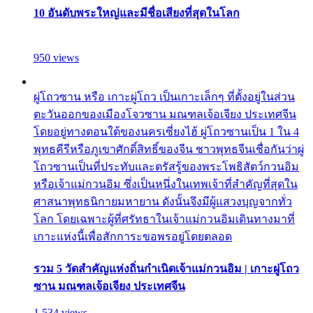
10 อันดับพระใหญ่และมีชื่อเสียงที่สุดในโลก
950 views
ผู่โถวซาน หรือ เกาะผู่โถว เป็นเกาะเล็กๆ ที่ตั้งอยู่ในส่วน
ตะวันออกของเมืองโจวซาน มณฑลเจ้อเจียง ประเทศจีน
โดยอยู่ทางตอนใต้ของนครเซี่ยงไฮ้ ผู่โถวซานเป็น 1 ใน 4
พุทธคีรีหรือภูเขาศักดิ์สิทธิ์ของจีน ชาวพุทธจีนเชื่อกันว่าผู่
โถวซานเป็นที่ประทับและตรัสรู้ของพระโพธิสัตว์กวนอิม
หรือเจ้าแม่กวนอิม ซึ่งเป็นหนึ่งในเทพเจ้าที่สำคัญที่สุดใน
ศาสนาพุทธนิกายมหายาน ดังนั้นจึงมีผู้แสวงบุญจากทั่ว
โลก โดยเฉพาะผู้ที่ศรัทธาในเจ้าแม่กวนอิมเดินทางมาที่
เกาะแห่งนี้เพื่อสักการะขอพรอยู่โดยตลอด
รวม 5 วัดสำคัญแห่งถิ่นกำเนิดเจ้าแม่กวนอิม | เกาะผู่โถว
ซาน มณฑลเจ้อเจียง ประเทศจีน
1,534 views