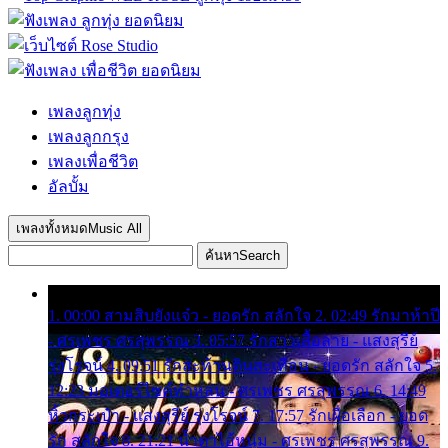
เพลงลูกทุ่ง
เพลงลูกกรุง
เพลงเพื่อชีวิต
อัลบั้ม
เพลงทั้งหมด
Music All
ค้นหา
Search
1. 00:00 สามสิบยังแจ๋ว - ยอดรัก สลักใจ 2. 02:49 รักมาห้าปี
- ศรเพชร ศรสุพรรณ 3. 05:57 รักสาวเสื้อลาย - แสงสุรีย์
รุ่งโรจน์ 4. 09:51 รักสะท้านดินสะเทือน - ยอดรัก สลักใจ 5.
12:23 มอเตอร์ไซค์ทำหล่น - ศรเพชร ศรสุพรรณ 6. 14:49
หิ้วกระเป๋า - แสงสุรีย์ รุ่งโรจน์ 7. 17:57 รักเผื่อเลือก - ยอด
รัก สลักใจ 8. 21:21 น้ำตาไอ้หนุ่ม - ศรเพชร ศรสุพรรณ 9.