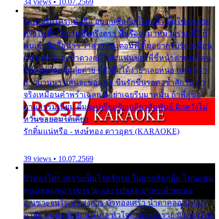
34 views • 10.07.2569
ไม่เคยรักใครแน่หรือ อยากเชื่อถือก็ไม่กล้า ติ๋มใช่คนสวย
ตรึงใจ ติ๋มใช่งามซึ้งตรึงตรา พี่หรือจะมาหมายร่วมชีวี ก็
คนเขาลืออื้อฉาว ว่าสาวๆรุมตอมพี่ ติ๋มอยากรับรักเหมือน
กัน แต่หวั่นจะช้ำดวงฤดี กลัวแฟนของพี่ชี้หน้าด่าทอ ก็คน
ชื่อต๋อยต้อยตุ้มตุ๋ยต่าย พี่ยังลืมได้ง่ายๆเลยหนอ แค่ตัวเรา
สาวบ้านนา แสนจะซอมซ่อ ขืนรักขืนรอคงช้ำสักวัน ถ้า
จริงเหมือนคำพร่ำเฉลย พี่อย่าเฉยรีบมาหมั้น ถ้าพี่สู่ขอ
ตามธรรมเนียม ติ๋มจะเตรียมรับเกลียวสัมพันธ์ ผิดหวังไม่
หวั่นขอยอมได้เคียง
รักติ๋มแน่หรือ - หงษ์ทอง ดาวอุดร (KARAOKE)
39 views • 10.07.2569
บัวทองโศก เพราะเป็นโรครักรุม ในอกกลัดกลุ้ม โดนแฟน
หนุ่มหลอกเอา เขารวย และรูปหล่อ มาพะเน้าพะนอ
ออเซาะจนใจเบา สงสาร บัวทองเศร้า น้ำตาคลอเบ้า เฝ้า
อาลัย หนุ่มรูปหล่อหนีไกล หัวใจบัวทองระรวย บัวทองโศก