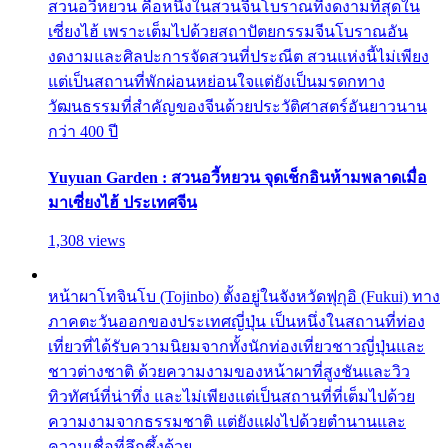
สวนอวี้หยวน คือหนึ่งในสวนจีนโบราณที่งดงามที่สุดใน
เซี่ยงไฮ้ เพราะเต็มไปด้วยสถาปัตยกรรมจีนโบราณอัน
งดงามและศิลปะการจัดสวนที่ประณีต สวนแห่งนี้ไม่เพียง
แต่เป็นสถานที่พักผ่อนหย่อนใจแต่ยังเป็นมรดกทาง
วัฒนธรรมที่สำคัญของจีนด้วยประวัติศาสตร์อันยาวนาน
กว่า 400 ปี
Yuyuan Garden : สวนอวี้หยวน จุดเช็กอินห้ามพลาดเมื่อ
มาเซี่ยงไฮ้ ประเทศจีน
1,308 views
หน้าผาโทจินโบ (Tojinbo) ตั้งอยู่ในจังหวัดฟุกุอิ (Fukui) ทาง
ภาคตะวันออกของประเทศญี่ปุ่น เป็นหนึ่งในสถานที่ท่อง
เที่ยวที่ได้รับความนิยมจากทั้งนักท่องเที่ยวชาวญี่ปุ่นและ
ชาวต่างชาติ ด้วยความงามของหน้าผาที่สูงชันและวิว
ทิวทัศน์ที่น่าทึ่ง และไม่เพียงแต่เป็นสถานที่ที่เต็มไปด้วย
ความงามจากธรรมชาติ แต่ยังแฝงไปด้วยตำนานและ
ความเชื่อที่ลึกซึ้งด้วย