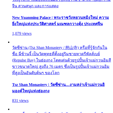
จีน สวนสนุก และการแสดง
New Yuanming Palace | พระราชวังหยวนหมิงใหม่ ความ
ยิ่งใหญ่แห่งประวัติศาสตร์ มณฑลกวางตุ้ง ประเทศจีน
1,079 views
วัดซีซ่าน (Tsz Shan Monastery / 慈山寺) หรือที่รู้จักกันใน
ชื่อ ฉี่ซ้านจี๋ เป็นวัดพุทธที่ตั้งอยู่ริมชายหาดรีพัลส์เบย์
(Repulse Bay) ในฮ่องกง โดดเด่นด้วยรูปปั้นเจ้าแม่กวนอิมสี
ขาวขนาดใหญ่ สูงถึง 76 เมตร ซึ่งเป็นรูปปั้นเจ้าแม่กวนอิม
ที่สูงเป็นอันดับต้นๆ ของโลก
Tsz Shan Monastery | วัดซีซ่าน…งามสง่าเจ้าแม่กวนอิ
มองค์ใหญ่แห่งฮ่องกง
831 views