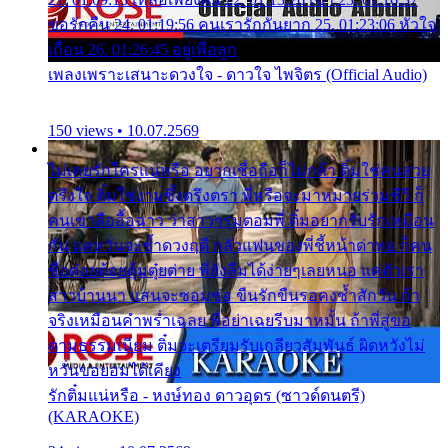
ขอรักคืน 24. 01:19:56 คนเรารักกันยาก 25. 01:23:06 หัวใจ
เถื่อน 26. 01:26:45 อยู่เพื่อลูก
เพลงเพราะเสนาะดวงใจ - ดาวใจ ไพจิตร (Official Audio)
150 views • 10.07.2569
ไม่เคยรักใครแน่หรือ อยากเชื่อถือก็ไม่กล้า ติ๋มใช่คนสวย
ตรึงใจ ติ๋มใช่งามซึ้งตรึงตรา พี่หรือจะมาหมายร่วมชีวี ก็
คนเขาลืออื้อฉาว ว่าสาวๆรุมตอมพี่ ติ๋มอยากรับรักเหมือน
กัน แต่หวั่นจะช้ำดวงฤดี กลัวแฟนของพี่ชี้หน้าด่าทอ ก็คน
ชื่อต๋อยต้อยตุ้มตุ๋ยต่าย พี่ยังลืมได้ง่ายๆเลยหนอ แค่ตัวเรา
สาวบ้านนา แสนจะซอมซ่อ ขืนรักขืนรอคงช้ำสักวัน ถ้า
จริงเหมือนคำพร่ำเฉลย พี่อย่าเฉยรีบมาหมั้น ถ้าพี่สู่ขอ
ตามธรรมเนียม ติ๋มจะเตรียมรับเกลียวสัมพันธ์ ผิดหวังไม่
หวั่นขอยอมได้เคียง
รักติ๋มแน่หรือ - หงษ์ทอง ดาวอุดร (ซาวด์ดนตรี)
(KARAOKE)