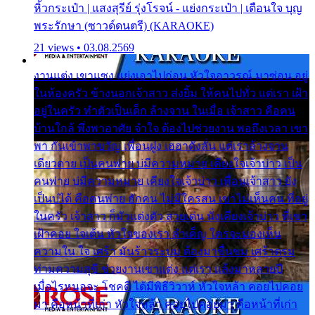
หิ้วกระเป๋า | แสงสุรีย์ รุ่งโรจน์ - แย่งกระเป๋า | เตือนใจ บุญ
พระรักษา (ซาวด์ดนตรี) (KARAOKE)
21 views • 03.08.2569
งานแต่ง เขาแซง แย่งเอาไปก่อน หัวใจอาวรณ์ มาซ่อน อยู่
ในห้องครัว ข้างนอกเจ้าสาว ส่งยิ้ม ให้คนไปทั่ว แต่เรา เฝ้า
อยู่ในครัว ทำตัวเป็นเด็ก ล้างจาน ในเมื่อ เจ้าสาว คือคน
บ้านใกล้ พึ่งพาอาศัย จำใจ ต้องไปช่วยงาน พอถึงเวลา เขา
พา กันเข้าพาขวัญ เพื่อนฝูง เฮฮาดังลั่น แต่เราล้างจาน
เดียวดาย เป็นคนพ่าย บ่มีความหมาย เคียงใจเจ้าบ่าว เป็น
คนพ่าย บ่มีความหมาย เคียงใจเจ้าบ่าว เพื่อนเจ้าสาว ยัง
เป็นบ่ได้ คือคนพ่าย ฮักคน ไม่มีใครสน เขาไม่เห็นคน ที่อยู่
ในครัว เจ้าสาว ก็มัวแต่งตัว สวยเด่น นั่งเคียงเจ้าบ่าว ที่เขา
เฝ้าคอย ใจเต้น หัวใจของเรา ลำเค็ญ ใครจะมองเห็น
ความใน ใจ เศร้า มันร้าวระบม ต้องมาขื่นขม เศร้าตรม
ท่ามความสุขี ช่วยงานเขาแต่ง แต่เรา แล้งมาหลายปี
เมื่อไรหนอจะ โชคดี ได้มีพิธีวิวาห์ หัวใจหล้า คอยไปคอย
มา คือหน้าที่เก่า หัวใจหล้า คอยไปคอยมา คือหน้าที่เก่า