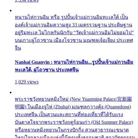
หนานไห่กวนอิม หรือ รูปปั้นเจ้าแม่กวนอิมทะเลใต้ เป็น
องค์เจ้าแม่กวนอิมความสูง 33 เมตรรวมฐาน ประดิษฐาน
อยู่ริมทะเล ไม่ไกลกันนักกับ “วัดเจ้าแม่กวนอิมไม่ยอมไป”
บนเกาะผู่โถวซาน เมืองโจวซาน มณฑลเจ้อเจียง ประเทศ
จีน
Nanhai Guanyin : หนานไห่กวนอิม...รูปปั้นเจ้าแม่กวนอิม
ทะเลใต้, ผู่โถวซาน ประเทศจีน
1,029 views
พระราชวังหยวนหมิงใหม่ (New Yuanming Palace/宮新園
明園) ในเมืองจูไห่ (Zhuhai) มณฑลกวางตุ้ง (Quangdong)
ประเทศจีน เป็นสวนและสถานที่ท่องเที่ยวที่ได้รับแรง
บันดาลใจจากพระราชวังฤดูร้อนเก่า (Old Summer Palace)
หรือหยวนหมิงหยวนในกรุงปักกิ่ง สวนสาธารณะขนาด
ใหญ่ใจกลางเมืองแห่งนี้มีครบทั้งธรรมชาติ สถาปัตยกรรม