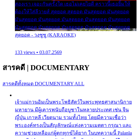
สองเรา เจอะกันครั้งใด เธอไม่เคยไยดี คราวนี้เธอยิ้มให้
ต้องให้ใส่ลีวายส์ สุดยอด สุดยอด มันสุดยอด มันสุดยอด
มันสุดยอด มันสุดยอด มันสุดยอด มันสุดยอด มันสุดยอด
มันสุดยอด มันสุดยอด มันสุดยอด มันสุดยอด มันสุดยอด
สุดยอด - วงซูซู (KARAOKE)
133 views • 03.07.2569
สารคดี
|
DOCUMENTARY
สารคดีทั้งหมด
DOCUMENTARY ALL
เจ้าแม่กวนอิมเป็นพระโพธิสัตว์ในพระพุทธศาสนานิกาย
มหายาน มีผู้เคารพนับถือบูชาในหลายประเทศ เช่น จีน
ญี่ปุ่น เกาหลี เวียดนาม รวมทั้งไทย โดยมีความเชื่อว่า
พระองค์ทรงเป็นสัญลักษณ์แห่งความเมตตา กรุณา และ
ความช่วยเหลือแก่ผู้ตกทุกข์ได้ยาก ในบทความนี้ Palanla