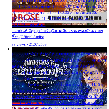
00:45:25 รอหน่อยน้องติ๋ม 15. 00:48:56 เรือล่มในหนอง 16.
00:51:43 บัตรเชิญสีเลือด 17. 00:56:07 อดีตรักโรงทอ 18.
01:00:00 เขมรไล่ควาย 19. 01:02:55 สาวสวนแตง 20.
01:05:51 แอบมอง 21. 01:09:27 พบรักปากน้ำโพ 22.
01:13:06 สายัณห์เมา
" สายัณห์ สัญญา " ขวัญใจคนเดิม - รวมเพลงดังเพราะๆ
ซึ้งๆ (Official Audio)
38 views • 21.07.2569
1. 00:00:00 ทำไมทำฉันได้ 2. 00:03:20 นางฟ้าสลัม 3.
00:06:50 คน 4. 00:10:36 บุญเหลือเกิน 5. 00:13:58 ฝนหยาด
สุดท้าย 6. 00:17:30 ยาใจยาจก 7. 00:20:30 คิดดูให้ดี 8.
00:24:21 ลบรอยแผลรัก 9. 00:27:35 เหมือนใจโดนกรีด 10.
00:30:54 ขบวนการเปาเปียว 11. 00:34:05 คำรำพัน 12.
00:37:20 ปาหนัน 13. 00:40:37 ใจเจ้ากรรม 14. 00:44:15 จูบ
ฉันแล้วจงตายเสีย 15. 00:47:24 ขอสูมาเต๊อะ 16. 00:51:11
คนใจมาร 17. 00:54:50 คืนทรมาน 18. 00:58:25 รักนี้สีดำ
19. 01:01:44 ส่วนเกิน 20. 01:05:42 หยาดน้ำฝนหยดน้ำตา
21. 01:09:13 เหลือเพียงฝัน 22. 01:13:26 เขา 23. 01:16:37