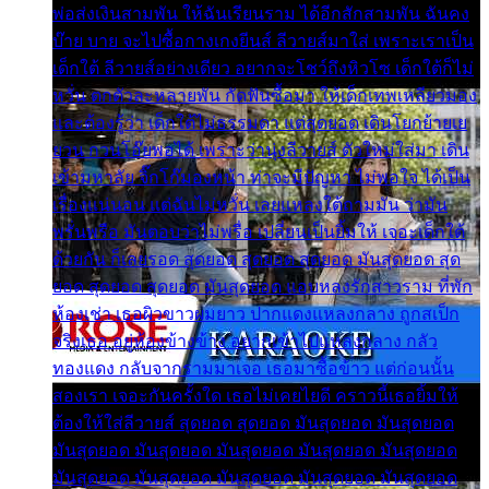
พ่อส่งเงินสามพัน ให้ฉันเรียนราม ได้อีกสักสามพัน ฉันคง
บ๊าย บาย จะไปซื้อกางเกงยีนส์ ลีวายส์มาใส่ เพราะเราเป็น
เด็กใต้ ลีวายส์อย่างเดียว อยากจะโชว์ถึงหิวโซ เด็กใต้ก็ไม่
หวั่น ตกตัวละหลายพัน กัดฟันซื้อมา ให้เด็กเทพเหลียวมอง
และต้องรู้ว่า เด็กใต้ไม่ธรรมดา แต่สุดยอด เดินโยกย้ายเย
ยวน กวนโอ๊ยพอได้ เพราะว่านุ่งลีวายส์ ตัวใหม่ใส่มา เดิน
เข้ามหาลัย จิ๊กโก๊มองหน้า ท่าจะมีปัญหา ไม่พอใจ ได้เป็น
เรื่องแน่นอน แต่ฉันไม่หวั่น เลยแหลงใต้ถามมัน ว่ามัน
พรั่นพรือ มันตอบว่าไม่พรื่อ เปลี่ยนเป็นยิ้มให้ เจอะเด็กใต้
ด้วยกัน ก็เลยรอด สุดยอด สุดยอด สุดยอด มันสุดยอด สุด
ยอด สุดยอด สุดยอด มันสุดยอด แอบหลงรักสาวราม ที่พัก
ห้องเช่า เธอผิวขาวผมยาว ปากแดงแหลงกลาง ถูกสเป็ก
จริงเธอ อยู่ห้องข้างข้าง อยากเข้าไปแหลงกลาง กลัว
ทองแดง กลับจากรามมาเจอ เธอมาซื้อข้าว แต่ก่อนนั้น
สองเรา เจอะกันครั้งใด เธอไม่เคยไยดี คราวนี้เธอยิ้มให้
ต้องให้ใส่ลีวายส์ สุดยอด สุดยอด มันสุดยอด มันสุดยอด
มันสุดยอด มันสุดยอด มันสุดยอด มันสุดยอด มันสุดยอด
มันสุดยอด มันสุดยอด มันสุดยอด มันสุดยอด มันสุดยอด