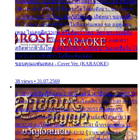
คู่แฟนเพลง ไม่เคยคิดว่าเก่ง หรือดังกว่าใคร..ใคร พระคุณ
ผู้ฟัง เท่านั้นยิ่งใหญ่ ที่เป็นแรงใจ ให้ผมดังมา.. ขอ องค์เท
วา สถิตฟากฟ้ายิ่งใหญ่ คุ้มภัยให้ท่าน เถิดหนา ขอจงเชื่อ
ใจ ไว้เถิดว่า ตราบชั่วชีวา ไม่ลืมแฟนเพลง ขอ อยู่คู่แฟน
เพลง ไม่เคยคิดว่าเก่ง หรือดังกว่าใคร..ใคร พระคุณผู้ฟัง
เท่านั้นยิ่งใหญ่ ที่เป็นแรงใจ ให้ผมดังมา.. ขอ องค์เทวา
สถิตฟากฟ้ายิ่งใหญ่ คุ้มภัยให้ท่าน เถิดหนา ขอจงเชื่อใจ ไว้
เถิดว่า ตราบชั่วชีวา ไม่ลืมแฟนเพลง
ขอบคุณแฟนเพลง - Cover Ver. (KARAOKE)
38 views • 31.07.2569
1. 00:00:00 ยินดีรับเดน 2. 00:03:44 น้ำตาอีสาน 3. 00:07:51
กิ่งทองใบหยก 4. 00:10:35 น้ำนิ่งไหลลึก 5. 00:13:49 ลานรัก
ลานเท 6. 00:17:06 จำใจจาก 7. 00:20:53 คืนฝนตก 8.
00:25:16 น้ำลงเดือนยี่ 9. 00:28:47 โสนน้อยเรือนงาม 10.
00:32:29 ตอไม้ที่ตายแล้ว 11. 00:35:41 น้ำกรดแช่เย็น 12.
00:39:08 อยากฟังซ้ำ 13. 00:42:32 รู้ว่าเขาหลอก 14.