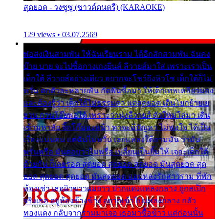
สุดยอด - วงซูซู (ซาวด์ดนตรี) (KARAOKE)
129 views • 03.07.2569
พ่อส่งเงินสามพัน ให้ฉันเรียนราม ได้อีกสักสามพัน ฉันคง
บ๊าย บาย จะไปซื้อกางเกงยีนส์ ลีวายส์มาใส่ เพราะเราเป็น
เด็กใต้ ลีวายส์อย่างเดียว อยากจะโชว์ถึงหิวโซ เด็กใต้ก็ไม่
หวั่น ตกตัวละหลายพัน กัดฟันซื้อมา ให้เด็กเทพเหลียวมอง
และต้องรู้ว่า เด็กใต้ไม่ธรรมดา แต่สุดยอด เดินโยกย้ายเย
ยวน กวนโอ๊ยพอได้ เพราะว่านุ่งลีวายส์ ตัวใหม่ใส่มา เดิน
เข้ามหาลัย จิ๊กโก๊มองหน้า ท่าจะมีปัญหา ไม่พอใจ ได้เป็น
เรื่องแน่นอน แต่ฉันไม่หวั่น เลยแหลงใต้ถามมัน ว่ามัน
พรั่นพรือ มันตอบว่าไม่พรื่อ เปลี่ยนเป็นยิ้มให้ เจอะเด็กใต้
ด้วยกัน ก็เลยรอด สุดยอด สุดยอด สุดยอด มันสุดยอด สุด
ยอด สุดยอด สุดยอด มันสุดยอด แอบหลงรักสาวราม ที่พัก
ห้องเช่า เธอผิวขาวผมยาว ปากแดงแหลงกลาง ถูกสเป็ก
จริงเธอ อยู่ห้องข้างข้าง อยากเข้าไปแหลงกลาง กลัว
ทองแดง กลับจากรามมาเจอ เธอมาซื้อข้าว แต่ก่อนนั้น