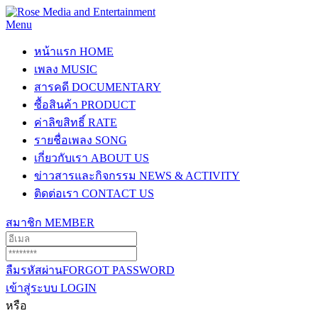
Menu
หน้าแรก
HOME
เพลง
MUSIC
สารคดี
DOCUMENTARY
ซื้อสินค้า
PRODUCT
ค่าลิขสิทธิ์
RATE
รายชื่อเพลง
SONG
เกี่ยวกับเรา
ABOUT US
ข่าวสารและกิจกรรม
NEWS & ACTIVITY
ติดต่อเรา
CONTACT US
สมาชิก
MEMBER
ลืมรหัสผ่าน
FORGOT PASSWORD
เข้าสู่ระบบ
LOGIN
หรือ