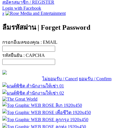
สมัครสมาชิก / REGISTER
Login with Facebook
x
ลืมรหัสผ่าน
|
Forget Password
กรอกอีเมลของคุณ :
EMAIL
รหัสยืนยัน :
CAPCHA
ไม่ยอมรับ / Cancel
ยอมรับ / Confirm