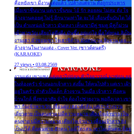
คือหยังเขา มีงานแต่งแล้ว ไปล้างแต่จาน ดั่งถูกประหาร
เมื่อเขาชื่นบาน แต่เราขื่นขม โอ้ รัก ลอยลม ไม่สม ดัง ใจ
ล้างจานคอยคู่ ไม่รู้ อีกนานเท่าใด จะได้ เลื่อนขั้นบันได ได้
เป็น ตำแหน่งเจ้าสาว มันเหงา เห็นเขามีคู่ ซมดู มีคู่ก็ม่วน
เข้าพาขวัญ เสียงโห่ตึงตึง มันซึ้ง อยู่แก่ใจ มื้อใด๋หนอ สิเป็น
งานเฮา มัวซอยเขา ใจเฮาซิด้าน มันทรมาน จับจาน เอย…
ล้างจานในงานแต่ง - Cover Ver. (ซาวด์ดนตรี)
(KARAOKE)
27 views • 03.08.2569
งานแต่ง เขาแซง แย่งเอาไปก่อน หัวใจอาวรณ์ มาซ่อน อยู่
ในห้องครัว ข้างนอกเจ้าสาว ส่งยิ้ม ให้คนไปทั่ว แต่เรา เฝ้า
อยู่ในครัว ทำตัวเป็นเด็ก ล้างจาน ในเมื่อ เจ้าสาว คือคน
บ้านใกล้ พึ่งพาอาศัย จำใจ ต้องไปช่วยงาน พอถึงเวลา เขา
พา กันเข้าพาขวัญ เพื่อนฝูง เฮฮาดังลั่น แต่เราล้างจาน
เดียวดาย เป็นคนพ่าย บ่มีความหมาย เคียงใจเจ้าบ่าว เป็น
คนพ่าย บ่มีความหมาย เคียงใจเจ้าบ่าว เพื่อนเจ้าสาว ยัง
เป็นบ่ได้ คือคนพ่าย ฮักคน ไม่มีใครสน เขาไม่เห็นคน ที่อยู่