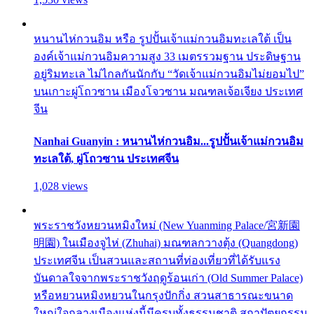
หนานไห่กวนอิม หรือ รูปปั้นเจ้าแม่กวนอิมทะเลใต้ เป็น
องค์เจ้าแม่กวนอิมความสูง 33 เมตรรวมฐาน ประดิษฐาน
อยู่ริมทะเล ไม่ไกลกันนักกับ “วัดเจ้าแม่กวนอิมไม่ยอมไป”
บนเกาะผู่โถวซาน เมืองโจวซาน มณฑลเจ้อเจียง ประเทศ
จีน
Nanhai Guanyin : หนานไห่กวนอิม...รูปปั้นเจ้าแม่กวนอิม
ทะเลใต้, ผู่โถวซาน ประเทศจีน
1,028 views
พระราชวังหยวนหมิงใหม่ (New Yuanming Palace/宮新園
明園) ในเมืองจูไห่ (Zhuhai) มณฑลกวางตุ้ง (Quangdong)
ประเทศจีน เป็นสวนและสถานที่ท่องเที่ยวที่ได้รับแรง
บันดาลใจจากพระราชวังฤดูร้อนเก่า (Old Summer Palace)
หรือหยวนหมิงหยวนในกรุงปักกิ่ง สวนสาธารณะขนาด
ใหญ่ใจกลางเมืองแห่งนี้มีครบทั้งธรรมชาติ สถาปัตยกรรม