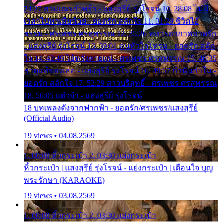
24:27 สามเณรกำพร้า - แสงสุรีย์ รุ่งโรจน์ 10. 28:08 ไม่มี
เวลาไปหาเมียน้อย - ยอดรัก สลักใจ 11. 31:29 ชีวิตไอ้
ธรรม - ศรเพชร ศรสุพรรณ 12. 35:26 ทหารอากาศขาดรัก
- แสงสุรีย์ รุ่งโรจน์ 13. 39:01 คนหัวใจโทรม - ยอดรัก สลัก
ใจ 14. 42:49 ไอ้หวังตายแน่ - ศรเพชร ศรสุพรรณ 15. 46:35
ธาตุแท้ของเธอ - แสงสุรีย์ รุ่งโรจน์ 16. 49:57 กำนันกำใน -
ยอดรัก สลักใจ 17. 52:29 สาวบริสุทธิ์ - ศรเพชร ศรสุพรรณ
18. 56:05 แต๋วจ๋า - แสงสุรีย์ รุ่งโรจน์
18 บทเพลงดังจากฟากฟ้า - ยอดรัก/ศรเพชร/แสงสุรีย์
(Official Audio)
19 views • 04.08.2569
1. 00:00 หิ้วกระเป๋า 2. 03:30 แย่งกระเป๋า
หิ้วกระเป๋า | แสงสุรีย์ รุ่งโรจน์ - แย่งกระเป๋า | เตือนใจ บุญ
พระรักษา (KARAOKE)
19 views • 03.08.2569
1. 00:00 หิ้วกระเป๋า 2. 03:30 แย่งกระเป๋า