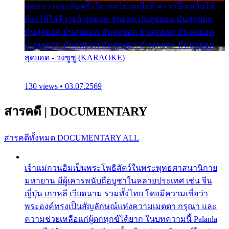
สองเรา เจอะกันครั้งใด เธอไม่เคยไยดี คราวนี้เธอยิ้มให้
ต้องให้ใส่ลีวายส์ สุดยอด สุดยอด มันสุดยอด มันสุดยอด
มันสุดยอด มันสุดยอด มันสุดยอด มันสุดยอด มันสุดยอด
มันสุดยอด มันสุดยอด มันสุดยอด มันสุดยอด มันสุดยอด
สุดยอด - วงซูซู (KARAOKE)
130 views • 03.07.2569
สารคดี
|
DOCUMENTARY
สารคดีทั้งหมด
DOCUMENTARY ALL
เจ้าแม่กวนอิมเป็นพระโพธิสัตว์ในพระพุทธศาสนานิกาย
มหายาน มีผู้เคารพนับถือบูชาในหลายประเทศ เช่น จีน
ญี่ปุ่น เกาหลี เวียดนาม รวมทั้งไทย โดยมีความเชื่อว่า
พระองค์ทรงเป็นสัญลักษณ์แห่งความเมตตา กรุณา และ
ความช่วยเหลือแก่ผู้ตกทุกข์ได้ยาก ในบทความนี้ Palanla