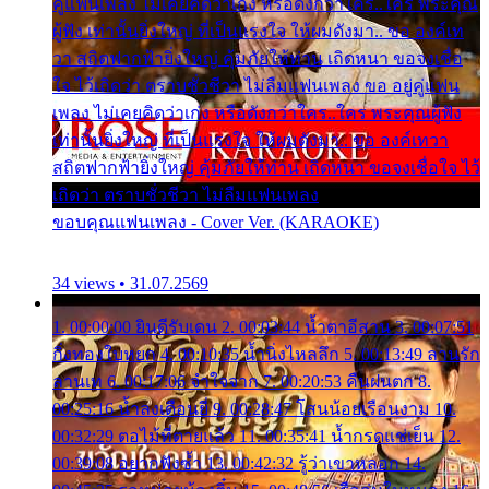
คู่แฟนเพลง ไม่เคยคิดว่าเก่ง หรือดังกว่าใคร..ใคร พระคุณ
ผู้ฟัง เท่านั้นยิ่งใหญ่ ที่เป็นแรงใจ ให้ผมดังมา.. ขอ องค์เท
วา สถิตฟากฟ้ายิ่งใหญ่ คุ้มภัยให้ท่าน เถิดหนา ขอจงเชื่อ
ใจ ไว้เถิดว่า ตราบชั่วชีวา ไม่ลืมแฟนเพลง ขอ อยู่คู่แฟน
เพลง ไม่เคยคิดว่าเก่ง หรือดังกว่าใคร..ใคร พระคุณผู้ฟัง
เท่านั้นยิ่งใหญ่ ที่เป็นแรงใจ ให้ผมดังมา.. ขอ องค์เทวา
สถิตฟากฟ้ายิ่งใหญ่ คุ้มภัยให้ท่าน เถิดหนา ขอจงเชื่อใจ ไว้
เถิดว่า ตราบชั่วชีวา ไม่ลืมแฟนเพลง
ขอบคุณแฟนเพลง - Cover Ver. (KARAOKE)
34 views • 31.07.2569
1. 00:00:00 ยินดีรับเดน 2. 00:03:44 น้ำตาอีสาน 3. 00:07:51
กิ่งทองใบหยก 4. 00:10:35 น้ำนิ่งไหลลึก 5. 00:13:49 ลานรัก
ลานเท 6. 00:17:06 จำใจจาก 7. 00:20:53 คืนฝนตก 8.
00:25:16 น้ำลงเดือนยี่ 9. 00:28:47 โสนน้อยเรือนงาม 10.
00:32:29 ตอไม้ที่ตายแล้ว 11. 00:35:41 น้ำกรดแช่เย็น 12.
00:39:08 อยากฟังซ้ำ 13. 00:42:32 รู้ว่าเขาหลอก 14.