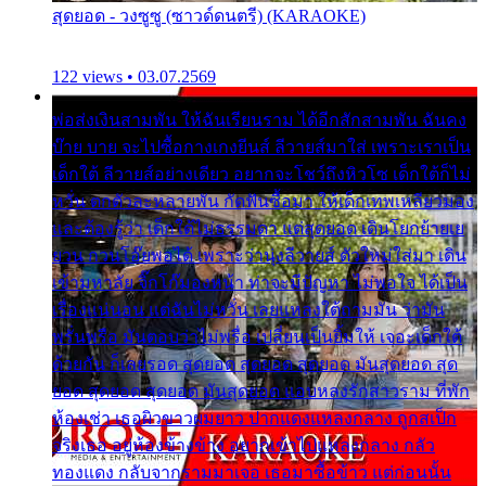
สุดยอด - วงซูซู (ซาวด์ดนตรี) (KARAOKE)
122 views • 03.07.2569
พ่อส่งเงินสามพัน ให้ฉันเรียนราม ได้อีกสักสามพัน ฉันคง
บ๊าย บาย จะไปซื้อกางเกงยีนส์ ลีวายส์มาใส่ เพราะเราเป็น
เด็กใต้ ลีวายส์อย่างเดียว อยากจะโชว์ถึงหิวโซ เด็กใต้ก็ไม่
หวั่น ตกตัวละหลายพัน กัดฟันซื้อมา ให้เด็กเทพเหลียวมอง
และต้องรู้ว่า เด็กใต้ไม่ธรรมดา แต่สุดยอด เดินโยกย้ายเย
ยวน กวนโอ๊ยพอได้ เพราะว่านุ่งลีวายส์ ตัวใหม่ใส่มา เดิน
เข้ามหาลัย จิ๊กโก๊มองหน้า ท่าจะมีปัญหา ไม่พอใจ ได้เป็น
เรื่องแน่นอน แต่ฉันไม่หวั่น เลยแหลงใต้ถามมัน ว่ามัน
พรั่นพรือ มันตอบว่าไม่พรื่อ เปลี่ยนเป็นยิ้มให้ เจอะเด็กใต้
ด้วยกัน ก็เลยรอด สุดยอด สุดยอด สุดยอด มันสุดยอด สุด
ยอด สุดยอด สุดยอด มันสุดยอด แอบหลงรักสาวราม ที่พัก
ห้องเช่า เธอผิวขาวผมยาว ปากแดงแหลงกลาง ถูกสเป็ก
จริงเธอ อยู่ห้องข้างข้าง อยากเข้าไปแหลงกลาง กลัว
ทองแดง กลับจากรามมาเจอ เธอมาซื้อข้าว แต่ก่อนนั้น