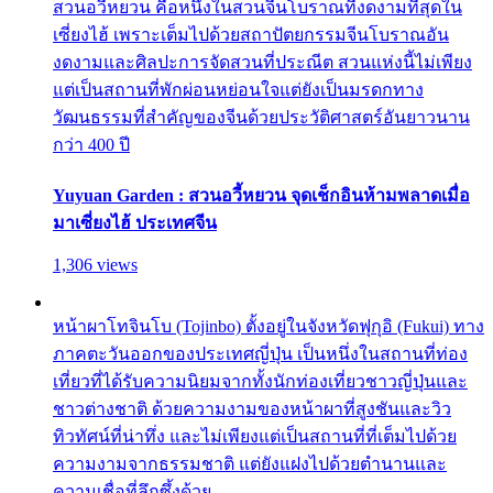
สวนอวี้หยวน คือหนึ่งในสวนจีนโบราณที่งดงามที่สุดใน
เซี่ยงไฮ้ เพราะเต็มไปด้วยสถาปัตยกรรมจีนโบราณอัน
งดงามและศิลปะการจัดสวนที่ประณีต สวนแห่งนี้ไม่เพียง
แต่เป็นสถานที่พักผ่อนหย่อนใจแต่ยังเป็นมรดกทาง
วัฒนธรรมที่สำคัญของจีนด้วยประวัติศาสตร์อันยาวนาน
กว่า 400 ปี
Yuyuan Garden : สวนอวี้หยวน จุดเช็กอินห้ามพลาดเมื่อ
มาเซี่ยงไฮ้ ประเทศจีน
1,306 views
หน้าผาโทจินโบ (Tojinbo) ตั้งอยู่ในจังหวัดฟุกุอิ (Fukui) ทาง
ภาคตะวันออกของประเทศญี่ปุ่น เป็นหนึ่งในสถานที่ท่อง
เที่ยวที่ได้รับความนิยมจากทั้งนักท่องเที่ยวชาวญี่ปุ่นและ
ชาวต่างชาติ ด้วยความงามของหน้าผาที่สูงชันและวิว
ทิวทัศน์ที่น่าทึ่ง และไม่เพียงแต่เป็นสถานที่ที่เต็มไปด้วย
ความงามจากธรรมชาติ แต่ยังแฝงไปด้วยตำนานและ
ความเชื่อที่ลึกซึ้งด้วย