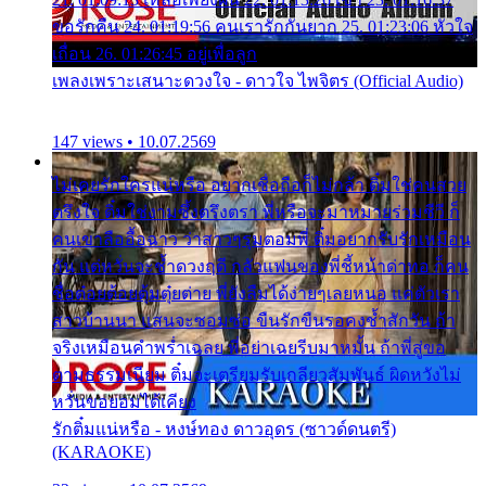
ขอรักคืน 24. 01:19:56 คนเรารักกันยาก 25. 01:23:06 หัวใจ
เถื่อน 26. 01:26:45 อยู่เพื่อลูก
เพลงเพราะเสนาะดวงใจ - ดาวใจ ไพจิตร (Official Audio)
147 views • 10.07.2569
ไม่เคยรักใครแน่หรือ อยากเชื่อถือก็ไม่กล้า ติ๋มใช่คนสวย
ตรึงใจ ติ๋มใช่งามซึ้งตรึงตรา พี่หรือจะมาหมายร่วมชีวี ก็
คนเขาลืออื้อฉาว ว่าสาวๆรุมตอมพี่ ติ๋มอยากรับรักเหมือน
กัน แต่หวั่นจะช้ำดวงฤดี กลัวแฟนของพี่ชี้หน้าด่าทอ ก็คน
ชื่อต๋อยต้อยตุ้มตุ๋ยต่าย พี่ยังลืมได้ง่ายๆเลยหนอ แค่ตัวเรา
สาวบ้านนา แสนจะซอมซ่อ ขืนรักขืนรอคงช้ำสักวัน ถ้า
จริงเหมือนคำพร่ำเฉลย พี่อย่าเฉยรีบมาหมั้น ถ้าพี่สู่ขอ
ตามธรรมเนียม ติ๋มจะเตรียมรับเกลียวสัมพันธ์ ผิดหวังไม่
หวั่นขอยอมได้เคียง
รักติ๋มแน่หรือ - หงษ์ทอง ดาวอุดร (ซาวด์ดนตรี)
(KARAOKE)