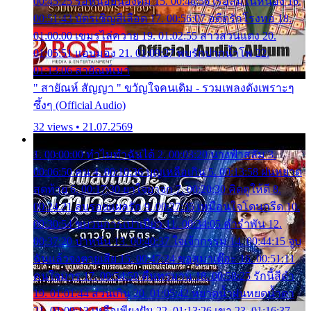
00:45:25 รอหน่อยน้องติ๋ม 15. 00:48:56 เรือล่มในหนอง 16.
00:51:43 บัตรเชิญสีเลือด 17. 00:56:07 อดีตรักโรงทอ 18.
01:00:00 เขมรไล่ควาย 19. 01:02:55 สาวสวนแตง 20.
01:05:51 แอบมอง 21. 01:09:27 พบรักปากน้ำโพ 22.
01:13:06 สายัณห์เมา
" สายัณห์ สัญญา " ขวัญใจคนเดิม - รวมเพลงดังเพราะๆ
ซึ้งๆ (Official Audio)
32 views • 21.07.2569
1. 00:00:00 ทำไมทำฉันได้ 2. 00:03:20 นางฟ้าสลัม 3.
00:06:50 คน 4. 00:10:36 บุญเหลือเกิน 5. 00:13:58 ฝนหยาด
สุดท้าย 6. 00:17:30 ยาใจยาจก 7. 00:20:30 คิดดูให้ดี 8.
00:24:21 ลบรอยแผลรัก 9. 00:27:35 เหมือนใจโดนกรีด 10.
00:30:54 ขบวนการเปาเปียว 11. 00:34:05 คำรำพัน 12.
00:37:20 ปาหนัน 13. 00:40:37 ใจเจ้ากรรม 14. 00:44:15 จูบ
ฉันแล้วจงตายเสีย 15. 00:47:24 ขอสูมาเต๊อะ 16. 00:51:11
คนใจมาร 17. 00:54:50 คืนทรมาน 18. 00:58:25 รักนี้สีดำ
19. 01:01:44 ส่วนเกิน 20. 01:05:42 หยาดน้ำฝนหยดน้ำตา
21. 01:09:13 เหลือเพียงฝัน 22. 01:13:26 เขา 23. 01:16:37