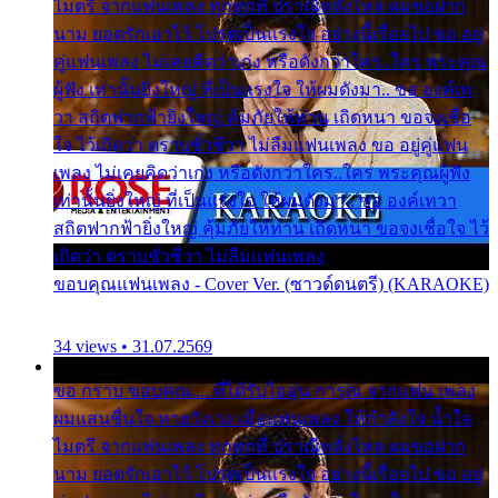
ไมตรี จากแฟนเพลง ทุกทุกที่ ปราณีหลั่งไหล ผมขอฝาก
นาม ยอดรักเอาไว้ โปรดเป็นแรงใจ อย่างนี้เรื่อยไป ขอ อยู่
คู่แฟนเพลง ไม่เคยคิดว่าเก่ง หรือดังกว่าใคร..ใคร พระคุณ
ผู้ฟัง เท่านั้นยิ่งใหญ่ ที่เป็นแรงใจ ให้ผมดังมา.. ขอ องค์เท
วา สถิตฟากฟ้ายิ่งใหญ่ คุ้มภัยให้ท่าน เถิดหนา ขอจงเชื่อ
ใจ ไว้เถิดว่า ตราบชั่วชีวา ไม่ลืมแฟนเพลง ขอ อยู่คู่แฟน
เพลง ไม่เคยคิดว่าเก่ง หรือดังกว่าใคร..ใคร พระคุณผู้ฟัง
เท่านั้นยิ่งใหญ่ ที่เป็นแรงใจ ให้ผมดังมา.. ขอ องค์เทวา
สถิตฟากฟ้ายิ่งใหญ่ คุ้มภัยให้ท่าน เถิดหนา ขอจงเชื่อใจ ไว้
เถิดว่า ตราบชั่วชีวา ไม่ลืมแฟนเพลง
ขอบคุณแฟนเพลง - Cover Ver. (ซาวด์ดนตรี) (KARAOKE)
34 views • 31.07.2569
ขอ กราบ ขอบคุณ.... ที่ได้รับไออุ่น การุณ จากแฟน เพลง
ผมแสนชื่นใจ หายวังเวง เมื่อแฟนเพลง ให้กำลังใจ น้ำใจ
ไมตรี จากแฟนเพลง ทุกทุกที่ ปราณีหลั่งไหล ผมขอฝาก
นาม ยอดรักเอาไว้ โปรดเป็นแรงใจ อย่างนี้เรื่อยไป ขอ อยู่