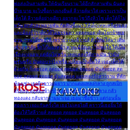
พ่อส่งเงินสามพัน ให้ฉันเรียนราม ได้อีกสักสามพัน ฉันคง
บ๊าย บาย จะไปซื้อกางเกงยีนส์ ลีวายส์มาใส่ เพราะเราเป็น
เด็กใต้ ลีวายส์อย่างเดียว อยากจะโชว์ถึงหิวโซ เด็กใต้ก็ไม่
หวั่น ตกตัวละหลายพัน กัดฟันซื้อมา ให้เด็กเทพเหลียวมอง
และต้องรู้ว่า เด็กใต้ไม่ธรรมดา แต่สุดยอด เดินโยกย้ายเย
ยวน กวนโอ๊ยพอได้ เพราะว่านุ่งลีวายส์ ตัวใหม่ใส่มา เดิน
เข้ามหาลัย จิ๊กโก๊มองหน้า ท่าจะมีปัญหา ไม่พอใจ ได้เป็น
เรื่องแน่นอน แต่ฉันไม่หวั่น เลยแหลงใต้ถามมัน ว่ามัน
พรั่นพรือ มันตอบว่าไม่พรื่อ เปลี่ยนเป็นยิ้มให้ เจอะเด็กใต้
ด้วยกัน ก็เลยรอด สุดยอด สุดยอด สุดยอด มันสุดยอด สุด
ยอด สุดยอด สุดยอด มันสุดยอด แอบหลงรักสาวราม ที่พัก
ห้องเช่า เธอผิวขาวผมยาว ปากแดงแหลงกลาง ถูกสเป็ก
จริงเธอ อยู่ห้องข้างข้าง อยากเข้าไปแหลงกลาง กลัว
ทองแดง กลับจากรามมาเจอ เธอมาซื้อข้าว แต่ก่อนนั้น
สองเรา เจอะกันครั้งใด เธอไม่เคยไยดี คราวนี้เธอยิ้มให้
ต้องให้ใส่ลีวายส์ สุดยอด สุดยอด มันสุดยอด มันสุดยอด
มันสุดยอด มันสุดยอด มันสุดยอด มันสุดยอด มันสุดยอด
มันสุดยอด มันสุดยอด มันสุดยอด มันสุดยอด มันสุดยอด