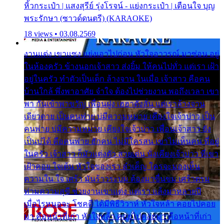
หิ้วกระเป๋า | แสงสุรีย์ รุ่งโรจน์ - แย่งกระเป๋า | เตือนใจ บุญ
พระรักษา (ซาวด์ดนตรี) (KARAOKE)
18 views • 03.08.2569
งานแต่ง เขาแซง แย่งเอาไปก่อน หัวใจอาวรณ์ มาซ่อน อยู่
ในห้องครัว ข้างนอกเจ้าสาว ส่งยิ้ม ให้คนไปทั่ว แต่เรา เฝ้า
อยู่ในครัว ทำตัวเป็นเด็ก ล้างจาน ในเมื่อ เจ้าสาว คือคน
บ้านใกล้ พึ่งพาอาศัย จำใจ ต้องไปช่วยงาน พอถึงเวลา เขา
พา กันเข้าพาขวัญ เพื่อนฝูง เฮฮาดังลั่น แต่เราล้างจาน
เดียวดาย เป็นคนพ่าย บ่มีความหมาย เคียงใจเจ้าบ่าว เป็น
คนพ่าย บ่มีความหมาย เคียงใจเจ้าบ่าว เพื่อนเจ้าสาว ยัง
เป็นบ่ได้ คือคนพ่าย ฮักคน ไม่มีใครสน เขาไม่เห็นคน ที่อยู่
ในครัว เจ้าสาว ก็มัวแต่งตัว สวยเด่น นั่งเคียงเจ้าบ่าว ที่เขา
เฝ้าคอย ใจเต้น หัวใจของเรา ลำเค็ญ ใครจะมองเห็น
ความใน ใจ เศร้า มันร้าวระบม ต้องมาขื่นขม เศร้าตรม
ท่ามความสุขี ช่วยงานเขาแต่ง แต่เรา แล้งมาหลายปี
เมื่อไรหนอจะ โชคดี ได้มีพิธีวิวาห์ หัวใจหล้า คอยไปคอย
มา คือหน้าที่เก่า หัวใจหล้า คอยไปคอยมา คือหน้าที่เก่า