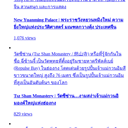
จีน สวนสนุก และการแสดง
New Yuanming Palace | พระราชวังหยวนหมิงใหม่ ความ
ยิ่งใหญ่แห่งประวัติศาสตร์ มณฑลกวางตุ้ง ประเทศจีน
1,076 views
วัดซีซ่าน (Tsz Shan Monastery / 慈山寺) หรือที่รู้จักกันใน
ชื่อ ฉี่ซ้านจี๋ เป็นวัดพุทธที่ตั้งอยู่ริมชายหาดรีพัลส์เบย์
(Repulse Bay) ในฮ่องกง โดดเด่นด้วยรูปปั้นเจ้าแม่กวนอิมสี
ขาวขนาดใหญ่ สูงถึง 76 เมตร ซึ่งเป็นรูปปั้นเจ้าแม่กวนอิม
ที่สูงเป็นอันดับต้นๆ ของโลก
Tsz Shan Monastery | วัดซีซ่าน…งามสง่าเจ้าแม่กวนอิ
มองค์ใหญ่แห่งฮ่องกง
829 views