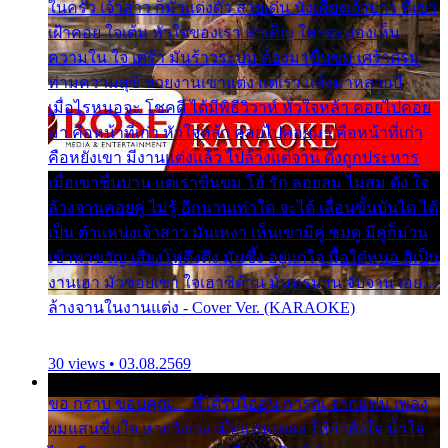
ในครัว เจ้าสาว ก็มัวแต่งตัว สวยเด่น นั่งเคียงเจ้าบ่าว ที่เขา
เฝ้าคอย ใจเต้น หัวใจของเรา ลำเค็ญ ใครจะมองเห็น
ความใน ใจ เศร้า มันร้าวระบม ต้องมาขื่นขม เศร้าตรม
ท่ามความสุขี ช่วยงานเขาแต่ง แต่เรา แล้งมาหลายปี
เมื่อไรหนอจะ โชคดี ได้มีพิธีวิวาห์ หัวใจหล้า คอยไปคอย
มา คือหน้าที่เก่า หัวใจหล้า คอยไปคอยมา คือหน้าที่เก่า
คือหยังเขา มีงานแต่งแล้ว ไปล้างแต่จาน ดั่งถูกประหาร
เมื่อเขาชื่นบาน แต่เราขื่นขม โอ้ รัก ลอยลม ไม่สม ดัง ใจ
ล้างจานคอยคู่ ไม่รู้ อีกนานเท่าใด จะได้ เลื่อนขั้นบันได ได้
เป็น ตำแหน่งเจ้าสาว มันเหงา เห็นเขามีคู่ ซมดู มีคู่ก็ม่วน
เข้าพาขวัญ เสียงโห่ตึงตึง มันซึ้ง อยู่แก่ใจ มื้อใด๋หนอ สิเป็น
งานเฮา มัวซอยเขา ใจเฮาซิด้าน มันทรมาน จับจาน เอย…
ล้างจานในงานแต่ง - Cover Ver. (KARAOKE)
30 views • 03.08.2569
ขอ กราบ ขอบคุณ.... ที่ได้รับไออุ่น การุณ จากแฟน เพลง
ผมแสนชื่นใจ หายวังเวง เมื่อแฟนเพลง ให้กำลังใจ น้ำใจ