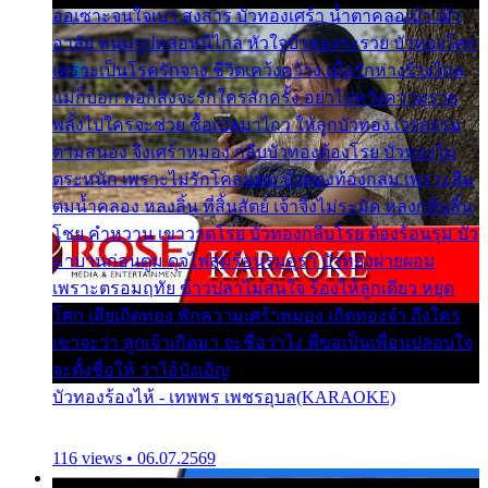
ออเซาะจนใจเบา สงสาร บัวทองเศร้า น้ำตาคลอเบ้า เฝ้า
อาลัย หนุ่มรูปหล่อหนีไกล หัวใจบัวทองระรวย บัวทองโศก
เพราะเป็นโรครักจาง ชีวิตเคว้งคว้าง เมื่อรักห่างร้างไกล
แม่ก็บอก พ่อก็สั่งจะรักใครสักครั้ง อย่าไปหวังความรวย
พลั้งไปใครจะช่วย ซื้อเปลมาไกว ให้ลูกบัวทอง เวรกรรม
ตามสนอง จึงเศร้าหมอง กลีบบัวทองต้องโรย บัวทองไม่
ตระหนัก เพราะไม่รักโคลนตม บัวทองท้องกลม เพราะลืม
ตมน้ำคลอง หลงลิ้น ที่สิ้นสัตย์ เจ้าจึงไม่ระมัด หลงกลิ่นลิ้น
โชย คำหวาน เขาวาดโรย บัวทองกลีบโรย ต้องร้อนรุม บัว
มาบานก่อนตูม ดุจไฟสุมร้อนรุมอุรา บัวทองผ่ายผอม
เพราะตรอมฤทัย ข้าวปลาไม่สนใจ ร้องไห้ลูกเดียว หยุด
โศก เสียเถิดทอง พักความเศร้าหมอง เถิดทองจ๋า ถึงใคร
เขาจะว่า ลูกเจ้าเกิดมา จะชื่อว่าไง พี่ขอเป็นเพื่อนปลอบใจ
จะตั้งชื่อให้ ว่าไอ้บังเอิญ
บัวทองร้องไห้ - เทพพร เพชรอุบล(KARAOKE)
116 views • 06.07.2569