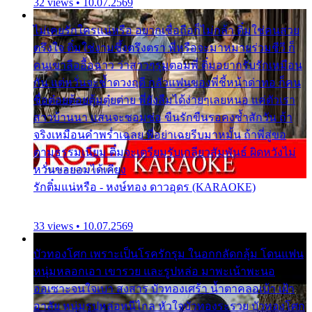
32 views • 10.07.2569
ไม่เคยรักใครแน่หรือ อยากเชื่อถือก็ไม่กล้า ติ๋มใช่คนสวย
ตรึงใจ ติ๋มใช่งามซึ้งตรึงตรา พี่หรือจะมาหมายร่วมชีวี ก็
คนเขาลืออื้อฉาว ว่าสาวๆรุมตอมพี่ ติ๋มอยากรับรักเหมือน
กัน แต่หวั่นจะช้ำดวงฤดี กลัวแฟนของพี่ชี้หน้าด่าทอ ก็คน
ชื่อต๋อยต้อยตุ้มตุ๋ยต่าย พี่ยังลืมได้ง่ายๆเลยหนอ แค่ตัวเรา
สาวบ้านนา แสนจะซอมซ่อ ขืนรักขืนรอคงช้ำสักวัน ถ้า
จริงเหมือนคำพร่ำเฉลย พี่อย่าเฉยรีบมาหมั้น ถ้าพี่สู่ขอ
ตามธรรมเนียม ติ๋มจะเตรียมรับเกลียวสัมพันธ์ ผิดหวังไม่
หวั่นขอยอมได้เคียง
รักติ๋มแน่หรือ - หงษ์ทอง ดาวอุดร (KARAOKE)
33 views • 10.07.2569
บัวทองโศก เพราะเป็นโรครักรุม ในอกกลัดกลุ้ม โดนแฟน
หนุ่มหลอกเอา เขารวย และรูปหล่อ มาพะเน้าพะนอ
ออเซาะจนใจเบา สงสาร บัวทองเศร้า น้ำตาคลอเบ้า เฝ้า
อาลัย หนุ่มรูปหล่อหนีไกล หัวใจบัวทองระรวย บัวทองโศก