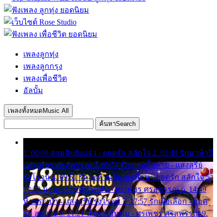
เพลงลูกทุ่ง
เพลงลูกกรุง
เพลงเพื่อชีวิต
อัลบั้ม
เพลงทั้งหมด
Music All
ค้นหา
Search
1. 00:00 สามสิบยังแจ๋ว - ยอดรัก สลักใจ 2. 02:49 รักมาห้าปี
- ศรเพชร ศรสุพรรณ 3. 05:57 รักสาวเสื้อลาย - แสงสุรีย์
รุ่งโรจน์ 4. 09:51 รักสะท้านดินสะเทือน - ยอดรัก สลักใจ 5.
12:23 มอเตอร์ไซค์ทำหล่น - ศรเพชร ศรสุพรรณ 6. 14:49
หิ้วกระเป๋า - แสงสุรีย์ รุ่งโรจน์ 7. 17:57 รักเผื่อเลือก - ยอด
รัก สลักใจ 8. 21:21 น้ำตาไอ้หนุ่ม - ศรเพชร ศรสุพรรณ 9.