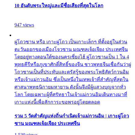
10 อันดับพระใหญ่และมีชื่อเสียงที่สุดในโลก
947 views
ผู่โถวซาน หรือ เกาะผู่โถว เป็นเกาะเล็กๆ ที่ตั้งอยู่ในส่วน
ตะวันออกของเมืองโจวซาน มณฑลเจ้อเจียง ประเทศจีน
โดยอยู่ทางตอนใต้ของนครเซี่ยงไฮ้ ผู่โถวซานเป็น 1 ใน 4
พุทธคีรีหรือภูเขาศักดิ์สิทธิ์ของจีน ชาวพุทธจีนเชื่อกันว่าผู่
โถวซานเป็นที่ประทับและตรัสรู้ของพระโพธิสัตว์กวนอิม
หรือเจ้าแม่กวนอิม ซึ่งเป็นหนึ่งในเทพเจ้าที่สำคัญที่สุดใน
ศาสนาพุทธนิกายมหายาน ดังนั้นจึงมีผู้แสวงบุญจากทั่ว
โลก โดยเฉพาะผู้ที่ศรัทธาในเจ้าแม่กวนอิมเดินทางมาที่
เกาะแห่งนี้เพื่อสักการะขอพรอยู่โดยตลอด
รวม 5 วัดสำคัญแห่งถิ่นกำเนิดเจ้าแม่กวนอิม | เกาะผู่โถว
ซาน มณฑลเจ้อเจียง ประเทศจีน
1,530 views