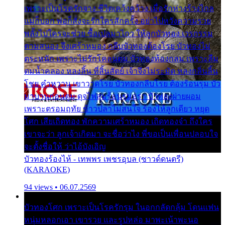
เพราะเป็นโรครักจาง ชีวิตเคว้งคว้าง เมื่อรักห่างร้างไกล
แม่ก็บอก พ่อก็สั่งจะรักใครสักครั้ง อย่าไปหวังความรวย
พลั้งไปใครจะช่วย ซื้อเปลมาไกว ให้ลูกบัวทอง เวรกรรม
ตามสนอง จึงเศร้าหมอง กลีบบัวทองต้องโรย บัวทองไม่
ตระหนัก เพราะไม่รักโคลนตม บัวทองท้องกลม เพราะลืม
ตมน้ำคลอง หลงลิ้น ที่สิ้นสัตย์ เจ้าจึงไม่ระมัด หลงกลิ่นลิ้น
โชย คำหวาน เขาวาดโรย บัวทองกลีบโรย ต้องร้อนรุม บัว
มาบานก่อนตูม ดุจไฟสุมร้อนรุมอุรา บัวทองผ่ายผอม
เพราะตรอมฤทัย ข้าวปลาไม่สนใจ ร้องไห้ลูกเดียว หยุด
โศก เสียเถิดทอง พักความเศร้าหมอง เถิดทองจ๋า ถึงใคร
เขาจะว่า ลูกเจ้าเกิดมา จะชื่อว่าไง พี่ขอเป็นเพื่อนปลอบใจ
จะตั้งชื่อให้ ว่าไอ้บังเอิญ
บัวทองร้องไห้ - เทพพร เพชรอุบล (ซาวด์ดนตรี)
(KARAOKE)
94 views • 06.07.2569
บัวทองโศก เพราะเป็นโรครักรุม ในอกกลัดกลุ้ม โดนแฟน
หนุ่มหลอกเอา เขารวย และรูปหล่อ มาพะเน้าพะนอ