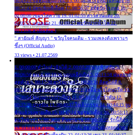
00:45:25 รอหน่อยน้องติ๋ม 15. 00:48:56 เรือล่มในหนอง 16.
00:51:43 บัตรเชิญสีเลือด 17. 00:56:07 อดีตรักโรงทอ 18.
01:00:00 เขมรไล่ควาย 19. 01:02:55 สาวสวนแตง 20.
01:05:51 แอบมอง 21. 01:09:27 พบรักปากน้ำโพ 22.
01:13:06 สายัณห์เมา
" สายัณห์ สัญญา " ขวัญใจคนเดิม - รวมเพลงดังเพราะๆ
ซึ้งๆ (Official Audio)
33 views • 21.07.2569
1. 00:00:00 ทำไมทำฉันได้ 2. 00:03:20 นางฟ้าสลัม 3.
00:06:50 คน 4. 00:10:36 บุญเหลือเกิน 5. 00:13:58 ฝนหยาด
สุดท้าย 6. 00:17:30 ยาใจยาจก 7. 00:20:30 คิดดูให้ดี 8.
00:24:21 ลบรอยแผลรัก 9. 00:27:35 เหมือนใจโดนกรีด 10.
00:30:54 ขบวนการเปาเปียว 11. 00:34:05 คำรำพัน 12.
00:37:20 ปาหนัน 13. 00:40:37 ใจเจ้ากรรม 14. 00:44:15 จูบ
ฉันแล้วจงตายเสีย 15. 00:47:24 ขอสูมาเต๊อะ 16. 00:51:11
คนใจมาร 17. 00:54:50 คืนทรมาน 18. 00:58:25 รักนี้สีดำ
19. 01:01:44 ส่วนเกิน 20. 01:05:42 หยาดน้ำฝนหยดน้ำตา
21. 01:09:13 เหลือเพียงฝัน 22. 01:13:26 เขา 23. 01:16:37