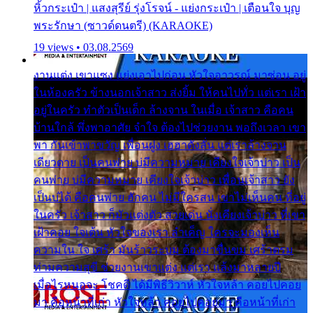
หิ้วกระเป๋า | แสงสุรีย์ รุ่งโรจน์ - แย่งกระเป๋า | เตือนใจ บุญ
พระรักษา (ซาวด์ดนตรี) (KARAOKE)
19 views • 03.08.2569
งานแต่ง เขาแซง แย่งเอาไปก่อน หัวใจอาวรณ์ มาซ่อน อยู่
ในห้องครัว ข้างนอกเจ้าสาว ส่งยิ้ม ให้คนไปทั่ว แต่เรา เฝ้า
อยู่ในครัว ทำตัวเป็นเด็ก ล้างจาน ในเมื่อ เจ้าสาว คือคน
บ้านใกล้ พึ่งพาอาศัย จำใจ ต้องไปช่วยงาน พอถึงเวลา เขา
พา กันเข้าพาขวัญ เพื่อนฝูง เฮฮาดังลั่น แต่เราล้างจาน
เดียวดาย เป็นคนพ่าย บ่มีความหมาย เคียงใจเจ้าบ่าว เป็น
คนพ่าย บ่มีความหมาย เคียงใจเจ้าบ่าว เพื่อนเจ้าสาว ยัง
เป็นบ่ได้ คือคนพ่าย ฮักคน ไม่มีใครสน เขาไม่เห็นคน ที่อยู่
ในครัว เจ้าสาว ก็มัวแต่งตัว สวยเด่น นั่งเคียงเจ้าบ่าว ที่เขา
เฝ้าคอย ใจเต้น หัวใจของเรา ลำเค็ญ ใครจะมองเห็น
ความใน ใจ เศร้า มันร้าวระบม ต้องมาขื่นขม เศร้าตรม
ท่ามความสุขี ช่วยงานเขาแต่ง แต่เรา แล้งมาหลายปี
เมื่อไรหนอจะ โชคดี ได้มีพิธีวิวาห์ หัวใจหล้า คอยไปคอย
มา คือหน้าที่เก่า หัวใจหล้า คอยไปคอยมา คือหน้าที่เก่า