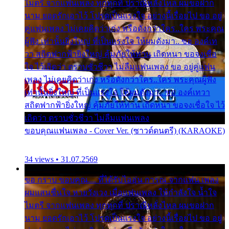
ไมตรี จากแฟนเพลง ทุกทุกที่ ปราณีหลั่งไหล ผมขอฝาก
นาม ยอดรักเอาไว้ โปรดเป็นแรงใจ อย่างนี้เรื่อยไป ขอ อยู่
คู่แฟนเพลง ไม่เคยคิดว่าเก่ง หรือดังกว่าใคร..ใคร พระคุณ
ผู้ฟัง เท่านั้นยิ่งใหญ่ ที่เป็นแรงใจ ให้ผมดังมา.. ขอ องค์เท
วา สถิตฟากฟ้ายิ่งใหญ่ คุ้มภัยให้ท่าน เถิดหนา ขอจงเชื่อ
ใจ ไว้เถิดว่า ตราบชั่วชีวา ไม่ลืมแฟนเพลง ขอ อยู่คู่แฟน
เพลง ไม่เคยคิดว่าเก่ง หรือดังกว่าใคร..ใคร พระคุณผู้ฟัง
เท่านั้นยิ่งใหญ่ ที่เป็นแรงใจ ให้ผมดังมา.. ขอ องค์เทวา
สถิตฟากฟ้ายิ่งใหญ่ คุ้มภัยให้ท่าน เถิดหนา ขอจงเชื่อใจ ไว้
เถิดว่า ตราบชั่วชีวา ไม่ลืมแฟนเพลง
ขอบคุณแฟนเพลง - Cover Ver. (ซาวด์ดนตรี) (KARAOKE)
34 views • 31.07.2569
ขอ กราบ ขอบคุณ.... ที่ได้รับไออุ่น การุณ จากแฟน เพลง
ผมแสนชื่นใจ หายวังเวง เมื่อแฟนเพลง ให้กำลังใจ น้ำใจ
ไมตรี จากแฟนเพลง ทุกทุกที่ ปราณีหลั่งไหล ผมขอฝาก
นาม ยอดรักเอาไว้ โปรดเป็นแรงใจ อย่างนี้เรื่อยไป ขอ อยู่