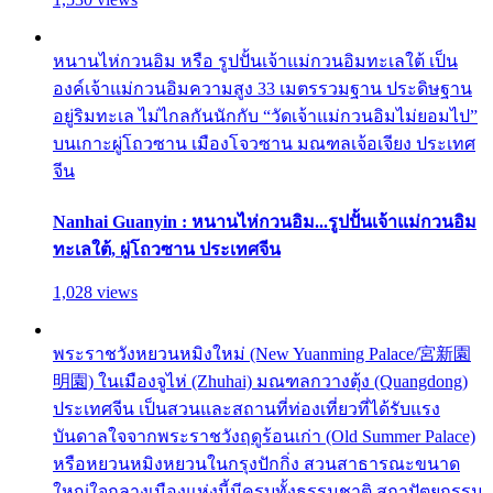
หนานไห่กวนอิม หรือ รูปปั้นเจ้าแม่กวนอิมทะเลใต้ เป็น
องค์เจ้าแม่กวนอิมความสูง 33 เมตรรวมฐาน ประดิษฐาน
อยู่ริมทะเล ไม่ไกลกันนักกับ “วัดเจ้าแม่กวนอิมไม่ยอมไป”
บนเกาะผู่โถวซาน เมืองโจวซาน มณฑลเจ้อเจียง ประเทศ
จีน
Nanhai Guanyin : หนานไห่กวนอิม...รูปปั้นเจ้าแม่กวนอิม
ทะเลใต้, ผู่โถวซาน ประเทศจีน
1,028 views
พระราชวังหยวนหมิงใหม่ (New Yuanming Palace/宮新園
明園) ในเมืองจูไห่ (Zhuhai) มณฑลกวางตุ้ง (Quangdong)
ประเทศจีน เป็นสวนและสถานที่ท่องเที่ยวที่ได้รับแรง
บันดาลใจจากพระราชวังฤดูร้อนเก่า (Old Summer Palace)
หรือหยวนหมิงหยวนในกรุงปักกิ่ง สวนสาธารณะขนาด
ใหญ่ใจกลางเมืองแห่งนี้มีครบทั้งธรรมชาติ สถาปัตยกรรม