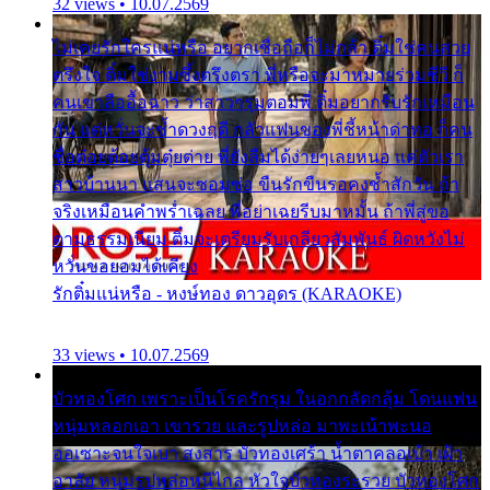
32 views • 10.07.2569
ไม่เคยรักใครแน่หรือ อยากเชื่อถือก็ไม่กล้า ติ๋มใช่คนสวย
ตรึงใจ ติ๋มใช่งามซึ้งตรึงตรา พี่หรือจะมาหมายร่วมชีวี ก็
คนเขาลืออื้อฉาว ว่าสาวๆรุมตอมพี่ ติ๋มอยากรับรักเหมือน
กัน แต่หวั่นจะช้ำดวงฤดี กลัวแฟนของพี่ชี้หน้าด่าทอ ก็คน
ชื่อต๋อยต้อยตุ้มตุ๋ยต่าย พี่ยังลืมได้ง่ายๆเลยหนอ แค่ตัวเรา
สาวบ้านนา แสนจะซอมซ่อ ขืนรักขืนรอคงช้ำสักวัน ถ้า
จริงเหมือนคำพร่ำเฉลย พี่อย่าเฉยรีบมาหมั้น ถ้าพี่สู่ขอ
ตามธรรมเนียม ติ๋มจะเตรียมรับเกลียวสัมพันธ์ ผิดหวังไม่
หวั่นขอยอมได้เคียง
รักติ๋มแน่หรือ - หงษ์ทอง ดาวอุดร (KARAOKE)
33 views • 10.07.2569
บัวทองโศก เพราะเป็นโรครักรุม ในอกกลัดกลุ้ม โดนแฟน
หนุ่มหลอกเอา เขารวย และรูปหล่อ มาพะเน้าพะนอ
ออเซาะจนใจเบา สงสาร บัวทองเศร้า น้ำตาคลอเบ้า เฝ้า
อาลัย หนุ่มรูปหล่อหนีไกล หัวใจบัวทองระรวย บัวทองโศก