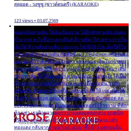
สุดยอด - วงซูซู (ซาวด์ดนตรี) (KARAOKE)
123 views • 03.07.2569
พ่อส่งเงินสามพัน ให้ฉันเรียนราม ได้อีกสักสามพัน ฉันคง
บ๊าย บาย จะไปซื้อกางเกงยีนส์ ลีวายส์มาใส่ เพราะเราเป็น
เด็กใต้ ลีวายส์อย่างเดียว อยากจะโชว์ถึงหิวโซ เด็กใต้ก็ไม่
หวั่น ตกตัวละหลายพัน กัดฟันซื้อมา ให้เด็กเทพเหลียวมอง
และต้องรู้ว่า เด็กใต้ไม่ธรรมดา แต่สุดยอด เดินโยกย้ายเย
ยวน กวนโอ๊ยพอได้ เพราะว่านุ่งลีวายส์ ตัวใหม่ใส่มา เดิน
เข้ามหาลัย จิ๊กโก๊มองหน้า ท่าจะมีปัญหา ไม่พอใจ ได้เป็น
เรื่องแน่นอน แต่ฉันไม่หวั่น เลยแหลงใต้ถามมัน ว่ามัน
พรั่นพรือ มันตอบว่าไม่พรื่อ เปลี่ยนเป็นยิ้มให้ เจอะเด็กใต้
ด้วยกัน ก็เลยรอด สุดยอด สุดยอด สุดยอด มันสุดยอด สุด
ยอด สุดยอด สุดยอด มันสุดยอด แอบหลงรักสาวราม ที่พัก
ห้องเช่า เธอผิวขาวผมยาว ปากแดงแหลงกลาง ถูกสเป็ก
จริงเธอ อยู่ห้องข้างข้าง อยากเข้าไปแหลงกลาง กลัว
ทองแดง กลับจากรามมาเจอ เธอมาซื้อข้าว แต่ก่อนนั้น