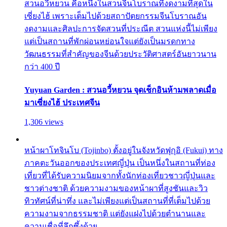
สวนอวี้หยวน คือหนึ่งในสวนจีนโบราณที่งดงามที่สุดใน
เซี่ยงไฮ้ เพราะเต็มไปด้วยสถาปัตยกรรมจีนโบราณอัน
งดงามและศิลปะการจัดสวนที่ประณีต สวนแห่งนี้ไม่เพียง
แต่เป็นสถานที่พักผ่อนหย่อนใจแต่ยังเป็นมรดกทาง
วัฒนธรรมที่สำคัญของจีนด้วยประวัติศาสตร์อันยาวนาน
กว่า 400 ปี
Yuyuan Garden : สวนอวี้หยวน จุดเช็กอินห้ามพลาดเมื่อ
มาเซี่ยงไฮ้ ประเทศจีน
1,306 views
หน้าผาโทจินโบ (Tojinbo) ตั้งอยู่ในจังหวัดฟุกุอิ (Fukui) ทาง
ภาคตะวันออกของประเทศญี่ปุ่น เป็นหนึ่งในสถานที่ท่อง
เที่ยวที่ได้รับความนิยมจากทั้งนักท่องเที่ยวชาวญี่ปุ่นและ
ชาวต่างชาติ ด้วยความงามของหน้าผาที่สูงชันและวิว
ทิวทัศน์ที่น่าทึ่ง และไม่เพียงแต่เป็นสถานที่ที่เต็มไปด้วย
ความงามจากธรรมชาติ แต่ยังแฝงไปด้วยตำนานและ
ความเชื่อที่ลึกซึ้งด้วย