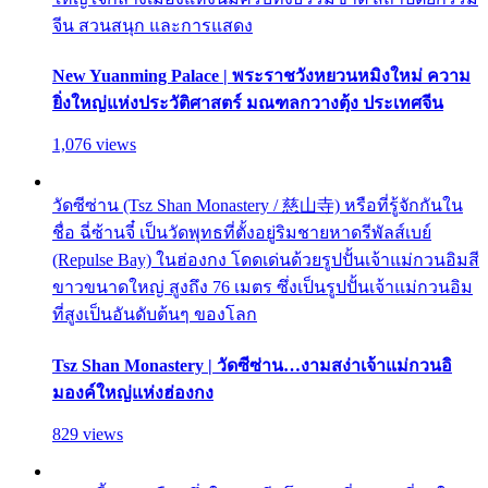
จีน สวนสนุก และการแสดง
New Yuanming Palace | พระราชวังหยวนหมิงใหม่ ความ
ยิ่งใหญ่แห่งประวัติศาสตร์ มณฑลกวางตุ้ง ประเทศจีน
1,076 views
วัดซีซ่าน (Tsz Shan Monastery / 慈山寺) หรือที่รู้จักกันใน
ชื่อ ฉี่ซ้านจี๋ เป็นวัดพุทธที่ตั้งอยู่ริมชายหาดรีพัลส์เบย์
(Repulse Bay) ในฮ่องกง โดดเด่นด้วยรูปปั้นเจ้าแม่กวนอิมสี
ขาวขนาดใหญ่ สูงถึง 76 เมตร ซึ่งเป็นรูปปั้นเจ้าแม่กวนอิม
ที่สูงเป็นอันดับต้นๆ ของโลก
Tsz Shan Monastery | วัดซีซ่าน…งามสง่าเจ้าแม่กวนอิ
มองค์ใหญ่แห่งฮ่องกง
829 views