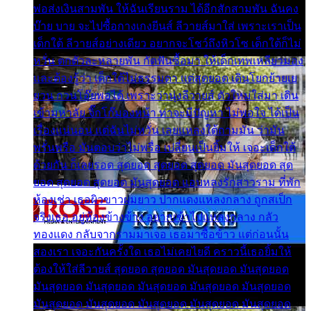
พ่อส่งเงินสามพัน ให้ฉันเรียนราม ได้อีกสักสามพัน ฉันคง
บ๊าย บาย จะไปซื้อกางเกงยีนส์ ลีวายส์มาใส่ เพราะเราเป็น
เด็กใต้ ลีวายส์อย่างเดียว อยากจะโชว์ถึงหิวโซ เด็กใต้ก็ไม่
หวั่น ตกตัวละหลายพัน กัดฟันซื้อมา ให้เด็กเทพเหลียวมอง
และต้องรู้ว่า เด็กใต้ไม่ธรรมดา แต่สุดยอด เดินโยกย้ายเย
ยวน กวนโอ๊ยพอได้ เพราะว่านุ่งลีวายส์ ตัวใหม่ใส่มา เดิน
เข้ามหาลัย จิ๊กโก๊มองหน้า ท่าจะมีปัญหา ไม่พอใจ ได้เป็น
เรื่องแน่นอน แต่ฉันไม่หวั่น เลยแหลงใต้ถามมัน ว่ามัน
พรั่นพรือ มันตอบว่าไม่พรื่อ เปลี่ยนเป็นยิ้มให้ เจอะเด็กใต้
ด้วยกัน ก็เลยรอด สุดยอด สุดยอด สุดยอด มันสุดยอด สุด
ยอด สุดยอด สุดยอด มันสุดยอด แอบหลงรักสาวราม ที่พัก
ห้องเช่า เธอผิวขาวผมยาว ปากแดงแหลงกลาง ถูกสเป็ก
จริงเธอ อยู่ห้องข้างข้าง อยากเข้าไปแหลงกลาง กลัว
ทองแดง กลับจากรามมาเจอ เธอมาซื้อข้าว แต่ก่อนนั้น
สองเรา เจอะกันครั้งใด เธอไม่เคยไยดี คราวนี้เธอยิ้มให้
ต้องให้ใส่ลีวายส์ สุดยอด สุดยอด มันสุดยอด มันสุดยอด
มันสุดยอด มันสุดยอด มันสุดยอด มันสุดยอด มันสุดยอด
มันสุดยอด มันสุดยอด มันสุดยอด มันสุดยอด มันสุดยอด