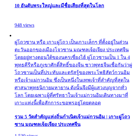
10 อันดับพระใหญ่และมีชื่อเสียงที่สุดในโลก
948 views
ผู่โถวซาน หรือ เกาะผู่โถว เป็นเกาะเล็กๆ ที่ตั้งอยู่ในส่วน
ตะวันออกของเมืองโจวซาน มณฑลเจ้อเจียง ประเทศจีน
โดยอยู่ทางตอนใต้ของนครเซี่ยงไฮ้ ผู่โถวซานเป็น 1 ใน 4
พุทธคีรีหรือภูเขาศักดิ์สิทธิ์ของจีน ชาวพุทธจีนเชื่อกันว่าผู่
โถวซานเป็นที่ประทับและตรัสรู้ของพระโพธิสัตว์กวนอิม
หรือเจ้าแม่กวนอิม ซึ่งเป็นหนึ่งในเทพเจ้าที่สำคัญที่สุดใน
ศาสนาพุทธนิกายมหายาน ดังนั้นจึงมีผู้แสวงบุญจากทั่ว
โลก โดยเฉพาะผู้ที่ศรัทธาในเจ้าแม่กวนอิมเดินทางมาที่
เกาะแห่งนี้เพื่อสักการะขอพรอยู่โดยตลอด
รวม 5 วัดสำคัญแห่งถิ่นกำเนิดเจ้าแม่กวนอิม | เกาะผู่โถว
ซาน มณฑลเจ้อเจียง ประเทศจีน
1,530 views