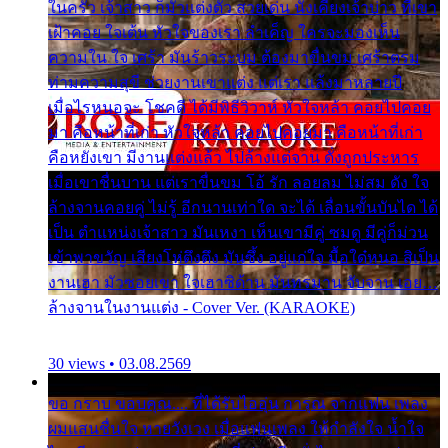
ในครัว เจ้าสาว ก็มัวแต่งตัว สวยเด่น นั่งเคียงเจ้าบ่าว ที่เขา
เฝ้าคอย ใจเต้น หัวใจของเรา ลำเค็ญ ใครจะมองเห็น
ความใน ใจ เศร้า มันร้าวระบม ต้องมาขื่นขม เศร้าตรม
ท่ามความสุขี ช่วยงานเขาแต่ง แต่เรา แล้งมาหลายปี
เมื่อไรหนอจะ โชคดี ได้มีพิธีวิวาห์ หัวใจหล้า คอยไปคอย
มา คือหน้าที่เก่า หัวใจหล้า คอยไปคอยมา คือหน้าที่เก่า
คือหยังเขา มีงานแต่งแล้ว ไปล้างแต่จาน ดั่งถูกประหาร
เมื่อเขาชื่นบาน แต่เราขื่นขม โอ้ รัก ลอยลม ไม่สม ดัง ใจ
ล้างจานคอยคู่ ไม่รู้ อีกนานเท่าใด จะได้ เลื่อนขั้นบันได ได้
เป็น ตำแหน่งเจ้าสาว มันเหงา เห็นเขามีคู่ ซมดู มีคู่ก็ม่วน
เข้าพาขวัญ เสียงโห่ตึงตึง มันซึ้ง อยู่แก่ใจ มื้อใด๋หนอ สิเป็น
งานเฮา มัวซอยเขา ใจเฮาซิด้าน มันทรมาน จับจาน เอย…
ล้างจานในงานแต่ง - Cover Ver. (KARAOKE)
30 views • 03.08.2569
ขอ กราบ ขอบคุณ.... ที่ได้รับไออุ่น การุณ จากแฟน เพลง
ผมแสนชื่นใจ หายวังเวง เมื่อแฟนเพลง ให้กำลังใจ น้ำใจ