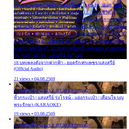
24:27 สามเณรกำพร้า - แสงสุรีย์ รุ่งโรจน์ 10. 28:08 ไม่มี
เวลาไปหาเมียน้อย - ยอดรัก สลักใจ 11. 31:29 ชีวิตไอ้
ธรรม - ศรเพชร ศรสุพรรณ 12. 35:26 ทหารอากาศขาดรัก
- แสงสุรีย์ รุ่งโรจน์ 13. 39:01 คนหัวใจโทรม - ยอดรัก สลัก
ใจ 14. 42:49 ไอ้หวังตายแน่ - ศรเพชร ศรสุพรรณ 15. 46:35
ธาตุแท้ของเธอ - แสงสุรีย์ รุ่งโรจน์ 16. 49:57 กำนันกำใน -
ยอดรัก สลักใจ 17. 52:29 สาวบริสุทธิ์ - ศรเพชร ศรสุพรรณ
18. 56:05 แต๋วจ๋า - แสงสุรีย์ รุ่งโรจน์
18 บทเพลงดังจากฟากฟ้า - ยอดรัก/ศรเพชร/แสงสุรีย์
(Official Audio)
21 views • 04.08.2569
1. 00:00 หิ้วกระเป๋า 2. 03:30 แย่งกระเป๋า
หิ้วกระเป๋า | แสงสุรีย์ รุ่งโรจน์ - แย่งกระเป๋า | เตือนใจ บุญ
พระรักษา (KARAOKE)
19 views • 03.08.2569
1. 00:00 หิ้วกระเป๋า 2. 03:30 แย่งกระเป๋า