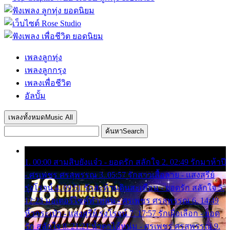
เพลงลูกทุ่ง
เพลงลูกกรุง
เพลงเพื่อชีวิต
อัลบั้ม
เพลงทั้งหมด
Music All
ค้นหา
Search
1. 00:00 สามสิบยังแจ๋ว - ยอดรัก สลักใจ 2. 02:49 รักมาห้าปี
- ศรเพชร ศรสุพรรณ 3. 05:57 รักสาวเสื้อลาย - แสงสุรีย์
รุ่งโรจน์ 4. 09:51 รักสะท้านดินสะเทือน - ยอดรัก สลักใจ 5.
12:23 มอเตอร์ไซค์ทำหล่น - ศรเพชร ศรสุพรรณ 6. 14:49
หิ้วกระเป๋า - แสงสุรีย์ รุ่งโรจน์ 7. 17:57 รักเผื่อเลือก - ยอด
รัก สลักใจ 8. 21:21 น้ำตาไอ้หนุ่ม - ศรเพชร ศรสุพรรณ 9.