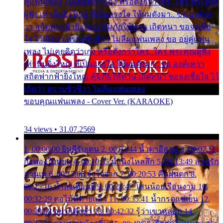
คู่แฟนเพลง ไม่เคยคิดว่าเก่ง หรือดังกว่าใคร..ใคร พระคุณ
ผู้ฟัง เท่านั้นยิ่งใหญ่ ที่เป็นแรงใจ ให้ผมดังมา.. ขอ องค์เท
วา สถิตฟากฟ้ายิ่งใหญ่ คุ้มภัยให้ท่าน เถิดหนา ขอจงเชื่อ
ใจ ไว้เถิดว่า ตราบชั่วชีวา ไม่ลืมแฟนเพลง ขอ อยู่คู่แฟน
เพลง ไม่เคยคิดว่าเก่ง หรือดังกว่าใคร..ใคร พระคุณผู้ฟัง
เท่านั้นยิ่งใหญ่ ที่เป็นแรงใจ ให้ผมดังมา.. ขอ องค์เทวา
สถิตฟากฟ้ายิ่งใหญ่ คุ้มภัยให้ท่าน เถิดหนา ขอจงเชื่อใจ ไว้
เถิดว่า ตราบชั่วชีวา ไม่ลืมแฟนเพลง
ขอบคุณแฟนเพลง - Cover Ver. (KARAOKE)
34 views • 31.07.2569
1. 00:00:00 ยินดีรับเดน 2. 00:03:44 น้ำตาอีสาน 3. 00:07:51
กิ่งทองใบหยก 4. 00:10:35 น้ำนิ่งไหลลึก 5. 00:13:49 ลานรัก
ลานเท 6. 00:17:06 จำใจจาก 7. 00:20:53 คืนฝนตก 8.
00:25:16 น้ำลงเดือนยี่ 9. 00:28:47 โสนน้อยเรือนงาม 10.
00:32:29 ตอไม้ที่ตายแล้ว 11. 00:35:41 น้ำกรดแช่เย็น 12.
00:39:08 อยากฟังซ้ำ 13. 00:42:32 รู้ว่าเขาหลอก 14.