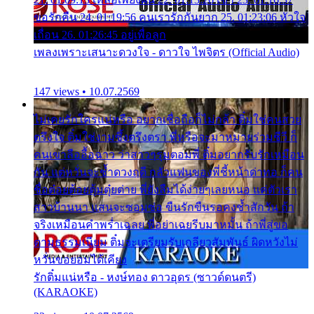
ขอรักคืน 24. 01:19:56 คนเรารักกันยาก 25. 01:23:06 หัวใจ
เถื่อน 26. 01:26:45 อยู่เพื่อลูก
เพลงเพราะเสนาะดวงใจ - ดาวใจ ไพจิตร (Official Audio)
147 views • 10.07.2569
ไม่เคยรักใครแน่หรือ อยากเชื่อถือก็ไม่กล้า ติ๋มใช่คนสวย
ตรึงใจ ติ๋มใช่งามซึ้งตรึงตรา พี่หรือจะมาหมายร่วมชีวี ก็
คนเขาลืออื้อฉาว ว่าสาวๆรุมตอมพี่ ติ๋มอยากรับรักเหมือน
กัน แต่หวั่นจะช้ำดวงฤดี กลัวแฟนของพี่ชี้หน้าด่าทอ ก็คน
ชื่อต๋อยต้อยตุ้มตุ๋ยต่าย พี่ยังลืมได้ง่ายๆเลยหนอ แค่ตัวเรา
สาวบ้านนา แสนจะซอมซ่อ ขืนรักขืนรอคงช้ำสักวัน ถ้า
จริงเหมือนคำพร่ำเฉลย พี่อย่าเฉยรีบมาหมั้น ถ้าพี่สู่ขอ
ตามธรรมเนียม ติ๋มจะเตรียมรับเกลียวสัมพันธ์ ผิดหวังไม่
หวั่นขอยอมได้เคียง
รักติ๋มแน่หรือ - หงษ์ทอง ดาวอุดร (ซาวด์ดนตรี)
(KARAOKE)