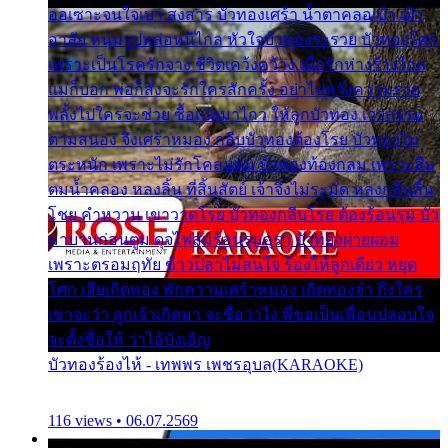
ออเซาะจนใจเบา สงสาร บัวทองเศร้า น้ำตาคลอเบ้า เฝ้า
อาลัย หนุ่มรูปหล่อหนีไกล หัวใจบัวทองระรวย บัวทองโศก
เพราะเป็นโรครักจาง ชีวิตเคว้งคว้าง เมื่อรักห่างร้างไกล
แม่ก็บอก พ่อก็สั่งจะรักใครสักครั้ง อย่าไปหวังความรวย
พลั้งไปใครจะช่วย ซื้อเปลมาไกว ให้ลูกบัวทอง เวรกรรม
ตามสนอง จึงเศร้าหมอง กลีบบัวทองต้องโรย บัวทองไม่
ตระหนัก เพราะไม่รักโคลนตม บัวทองท้องกลม เพราะลืม
ตมน้ำคลอง หลงลิ้น ที่สิ้นสัตย์ เจ้าจึงไม่ระมัด หลงกลิ่นลิ้น
โชย คำหวาน เขาวาดโรย บัวทองกลีบโรย ต้องร้อนรุม บัว
มาบานก่อนตูม ดุจไฟสุมร้อนรุมอุรา บัวทองผ่ายผอม
เพราะตรอมฤทัย ข้าวปลาไม่สนใจ ร้องไห้ลูกเดียว หยุด
โศก เสียเถิดทอง พักความเศร้าหมอง เถิดทองจ๋า ถึงใคร
เขาจะว่า ลูกเจ้าเกิดมา จะชื่อว่าไง พี่ขอเป็นเพื่อนปลอบใจ
จะตั้งชื่อให้ ว่าไอ้บังเอิญ
บัวทองร้องไห้ - เทพพร เพชรอุบล(KARAOKE)
116 views • 06.07.2569