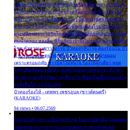
เพราะเป็นโรครักจาง ชีวิตเคว้งคว้าง เมื่อรักห่างร้างไกล
แม่ก็บอก พ่อก็สั่งจะรักใครสักครั้ง อย่าไปหวังความรวย
พลั้งไปใครจะช่วย ซื้อเปลมาไกว ให้ลูกบัวทอง เวรกรรม
ตามสนอง จึงเศร้าหมอง กลีบบัวทองต้องโรย บัวทองไม่
ตระหนัก เพราะไม่รักโคลนตม บัวทองท้องกลม เพราะลืม
ตมน้ำคลอง หลงลิ้น ที่สิ้นสัตย์ เจ้าจึงไม่ระมัด หลงกลิ่นลิ้น
โชย คำหวาน เขาวาดโรย บัวทองกลีบโรย ต้องร้อนรุม บัว
มาบานก่อนตูม ดุจไฟสุมร้อนรุมอุรา บัวทองผ่ายผอม
เพราะตรอมฤทัย ข้าวปลาไม่สนใจ ร้องไห้ลูกเดียว หยุด
โศก เสียเถิดทอง พักความเศร้าหมอง เถิดทองจ๋า ถึงใคร
เขาจะว่า ลูกเจ้าเกิดมา จะชื่อว่าไง พี่ขอเป็นเพื่อนปลอบใจ
จะตั้งชื่อให้ ว่าไอ้บังเอิญ
บัวทองร้องไห้ - เทพพร เพชรอุบล (ซาวด์ดนตรี)
(KARAOKE)
94 views • 06.07.2569
บัวทองโศก เพราะเป็นโรครักรุม ในอกกลัดกลุ้ม โดนแฟน
หนุ่มหลอกเอา เขารวย และรูปหล่อ มาพะเน้าพะนอ