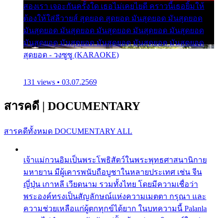
สองเรา เจอะกันครั้งใด เธอไม่เคยไยดี คราวนี้เธอยิ้มให้
ต้องให้ใส่ลีวายส์ สุดยอด สุดยอด มันสุดยอด มันสุดยอด
มันสุดยอด มันสุดยอด มันสุดยอด มันสุดยอด มันสุดยอด
มันสุดยอด มันสุดยอด มันสุดยอด มันสุดยอด มันสุดยอด
สุดยอด - วงซูซู (KARAOKE)
131 views • 03.07.2569
สารคดี
|
DOCUMENTARY
สารคดีทั้งหมด
DOCUMENTARY ALL
เจ้าแม่กวนอิมเป็นพระโพธิสัตว์ในพระพุทธศาสนานิกาย
มหายาน มีผู้เคารพนับถือบูชาในหลายประเทศ เช่น จีน
ญี่ปุ่น เกาหลี เวียดนาม รวมทั้งไทย โดยมีความเชื่อว่า
พระองค์ทรงเป็นสัญลักษณ์แห่งความเมตตา กรุณา และ
ความช่วยเหลือแก่ผู้ตกทุกข์ได้ยาก ในบทความนี้ Palanla