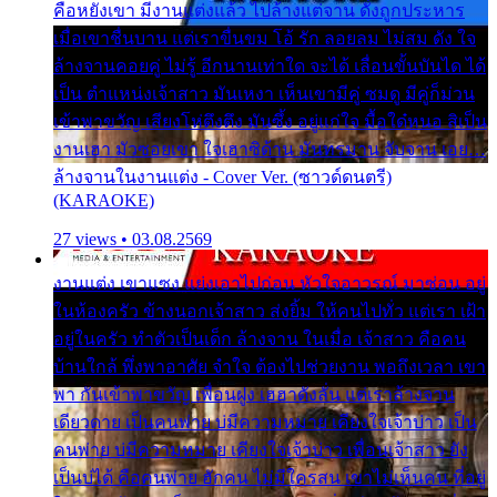
คือหยังเขา มีงานแต่งแล้ว ไปล้างแต่จาน ดั่งถูกประหาร
เมื่อเขาชื่นบาน แต่เราขื่นขม โอ้ รัก ลอยลม ไม่สม ดัง ใจ
ล้างจานคอยคู่ ไม่รู้ อีกนานเท่าใด จะได้ เลื่อนขั้นบันได ได้
เป็น ตำแหน่งเจ้าสาว มันเหงา เห็นเขามีคู่ ซมดู มีคู่ก็ม่วน
เข้าพาขวัญ เสียงโห่ตึงตึง มันซึ้ง อยู่แก่ใจ มื้อใด๋หนอ สิเป็น
งานเฮา มัวซอยเขา ใจเฮาซิด้าน มันทรมาน จับจาน เอย…
ล้างจานในงานแต่ง - Cover Ver. (ซาวด์ดนตรี)
(KARAOKE)
27 views • 03.08.2569
งานแต่ง เขาแซง แย่งเอาไปก่อน หัวใจอาวรณ์ มาซ่อน อยู่
ในห้องครัว ข้างนอกเจ้าสาว ส่งยิ้ม ให้คนไปทั่ว แต่เรา เฝ้า
อยู่ในครัว ทำตัวเป็นเด็ก ล้างจาน ในเมื่อ เจ้าสาว คือคน
บ้านใกล้ พึ่งพาอาศัย จำใจ ต้องไปช่วยงาน พอถึงเวลา เขา
พา กันเข้าพาขวัญ เพื่อนฝูง เฮฮาดังลั่น แต่เราล้างจาน
เดียวดาย เป็นคนพ่าย บ่มีความหมาย เคียงใจเจ้าบ่าว เป็น
คนพ่าย บ่มีความหมาย เคียงใจเจ้าบ่าว เพื่อนเจ้าสาว ยัง
เป็นบ่ได้ คือคนพ่าย ฮักคน ไม่มีใครสน เขาไม่เห็นคน ที่อยู่