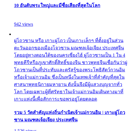
10 อันดับพระใหญ่และมีชื่อเสียงที่สุดในโลก
942 views
ผู่โถวซาน หรือ เกาะผู่โถว เป็นเกาะเล็กๆ ที่ตั้งอยู่ในส่วน
ตะวันออกของเมืองโจวซาน มณฑลเจ้อเจียง ประเทศจีน
โดยอยู่ทางตอนใต้ของนครเซี่ยงไฮ้ ผู่โถวซานเป็น 1 ใน 4
พุทธคีรีหรือภูเขาศักดิ์สิทธิ์ของจีน ชาวพุทธจีนเชื่อกันว่าผู่
โถวซานเป็นที่ประทับและตรัสรู้ของพระโพธิสัตว์กวนอิม
หรือเจ้าแม่กวนอิม ซึ่งเป็นหนึ่งในเทพเจ้าที่สำคัญที่สุดใน
ศาสนาพุทธนิกายมหายาน ดังนั้นจึงมีผู้แสวงบุญจากทั่ว
โลก โดยเฉพาะผู้ที่ศรัทธาในเจ้าแม่กวนอิมเดินทางมาที่
เกาะแห่งนี้เพื่อสักการะขอพรอยู่โดยตลอด
รวม 5 วัดสำคัญแห่งถิ่นกำเนิดเจ้าแม่กวนอิม | เกาะผู่โถว
ซาน มณฑลเจ้อเจียง ประเทศจีน
1,526 views