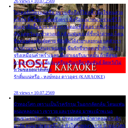
26 views • 10.07.2569
ไม่เคยรักใครแน่หรือ อยากเชื่อถือก็ไม่กล้า ติ๋มใช่คนสวย
ตรึงใจ ติ๋มใช่งามซึ้งตรึงตรา พี่หรือจะมาหมายร่วมชีวี ก็
คนเขาลืออื้อฉาว ว่าสาวๆรุมตอมพี่ ติ๋มอยากรับรักเหมือน
กัน แต่หวั่นจะช้ำดวงฤดี กลัวแฟนของพี่ชี้หน้าด่าทอ ก็คน
ชื่อต๋อยต้อยตุ้มตุ๋ยต่าย พี่ยังลืมได้ง่ายๆเลยหนอ แค่ตัวเรา
สาวบ้านนา แสนจะซอมซ่อ ขืนรักขืนรอคงช้ำสักวัน ถ้า
จริงเหมือนคำพร่ำเฉลย พี่อย่าเฉยรีบมาหมั้น ถ้าพี่สู่ขอ
ตามธรรมเนียม ติ๋มจะเตรียมรับเกลียวสัมพันธ์ ผิดหวังไม่
หวั่นขอยอมได้เคียง
รักติ๋มแน่หรือ - หงษ์ทอง ดาวอุดร (KARAOKE)
28 views • 10.07.2569
บัวทองโศก เพราะเป็นโรครักรุม ในอกกลัดกลุ้ม โดนแฟน
หนุ่มหลอกเอา เขารวย และรูปหล่อ มาพะเน้าพะนอ
ออเซาะจนใจเบา สงสาร บัวทองเศร้า น้ำตาคลอเบ้า เฝ้า
อาลัย หนุ่มรูปหล่อหนีไกล หัวใจบัวทองระรวย บัวทองโศก