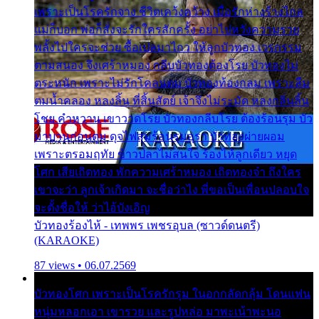
เพราะเป็นโรครักจาง ชีวิตเคว้งคว้าง เมื่อรักห่างร้างไกล
แม่ก็บอก พ่อก็สั่งจะรักใครสักครั้ง อย่าไปหวังความรวย
พลั้งไปใครจะช่วย ซื้อเปลมาไกว ให้ลูกบัวทอง เวรกรรม
ตามสนอง จึงเศร้าหมอง กลีบบัวทองต้องโรย บัวทองไม่
ตระหนัก เพราะไม่รักโคลนตม บัวทองท้องกลม เพราะลืม
ตมน้ำคลอง หลงลิ้น ที่สิ้นสัตย์ เจ้าจึงไม่ระมัด หลงกลิ่นลิ้น
โชย คำหวาน เขาวาดโรย บัวทองกลีบโรย ต้องร้อนรุม บัว
มาบานก่อนตูม ดุจไฟสุมร้อนรุมอุรา บัวทองผ่ายผอม
เพราะตรอมฤทัย ข้าวปลาไม่สนใจ ร้องไห้ลูกเดียว หยุด
โศก เสียเถิดทอง พักความเศร้าหมอง เถิดทองจ๋า ถึงใคร
เขาจะว่า ลูกเจ้าเกิดมา จะชื่อว่าไง พี่ขอเป็นเพื่อนปลอบใจ
จะตั้งชื่อให้ ว่าไอ้บังเอิญ
บัวทองร้องไห้ - เทพพร เพชรอุบล (ซาวด์ดนตรี)
(KARAOKE)
87 views • 06.07.2569
บัวทองโศก เพราะเป็นโรครักรุม ในอกกลัดกลุ้ม โดนแฟน
หนุ่มหลอกเอา เขารวย และรูปหล่อ มาพะเน้าพะนอ