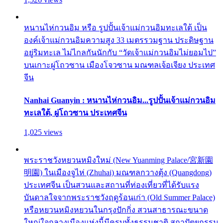
หนานไห่กวนอิม หรือ รูปปั้นเจ้าแม่กวนอิมทะเลใต้ เป็น
องค์เจ้าแม่กวนอิมความสูง 33 เมตรรวมฐาน ประดิษฐาน
อยู่ริมทะเล ไม่ไกลกันนักกับ “วัดเจ้าแม่กวนอิมไม่ยอมไป”
บนเกาะผู่โถวซาน เมืองโจวซาน มณฑลเจ้อเจียง ประเทศ
จีน
Nanhai Guanyin : หนานไห่กวนอิม...รูปปั้นเจ้าแม่กวนอิม
ทะเลใต้, ผู่โถวซาน ประเทศจีน
1,025 views
พระราชวังหยวนหมิงใหม่ (New Yuanming Palace/宮新園
明園) ในเมืองจูไห่ (Zhuhai) มณฑลกวางตุ้ง (Quangdong)
ประเทศจีน เป็นสวนและสถานที่ท่องเที่ยวที่ได้รับแรง
บันดาลใจจากพระราชวังฤดูร้อนเก่า (Old Summer Palace)
หรือหยวนหมิงหยวนในกรุงปักกิ่ง สวนสาธารณะขนาด
ใหญ่ใจกลางเมืองแห่งนี้มีครบทั้งธรรมชาติ สถาปัตยกรรม