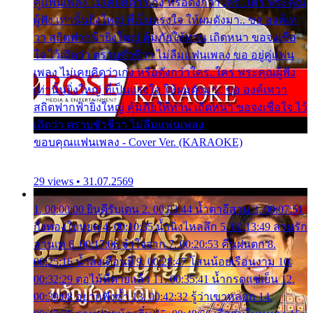
คู่แฟนเพลง ไม่เคยคิดว่าเก่ง หรือดังกว่าใคร..ใคร พระคุณ
ผู้ฟัง เท่านั้นยิ่งใหญ่ ที่เป็นแรงใจ ให้ผมดังมา.. ขอ องค์เท
วา สถิตฟากฟ้ายิ่งใหญ่ คุ้มภัยให้ท่าน เถิดหนา ขอจงเชื่อ
ใจ ไว้เถิดว่า ตราบชั่วชีวา ไม่ลืมแฟนเพลง ขอ อยู่คู่แฟน
เพลง ไม่เคยคิดว่าเก่ง หรือดังกว่าใคร..ใคร พระคุณผู้ฟัง
เท่านั้นยิ่งใหญ่ ที่เป็นแรงใจ ให้ผมดังมา.. ขอ องค์เทวา
สถิตฟากฟ้ายิ่งใหญ่ คุ้มภัยให้ท่าน เถิดหนา ขอจงเชื่อใจ ไว้
เถิดว่า ตราบชั่วชีวา ไม่ลืมแฟนเพลง
ขอบคุณแฟนเพลง - Cover Ver. (KARAOKE)
29 views • 31.07.2569
1. 00:00:00 ยินดีรับเดน 2. 00:03:44 น้ำตาอีสาน 3. 00:07:51
กิ่งทองใบหยก 4. 00:10:35 น้ำนิ่งไหลลึก 5. 00:13:49 ลานรัก
ลานเท 6. 00:17:06 จำใจจาก 7. 00:20:53 คืนฝนตก 8.
00:25:16 น้ำลงเดือนยี่ 9. 00:28:47 โสนน้อยเรือนงาม 10.
00:32:29 ตอไม้ที่ตายแล้ว 11. 00:35:41 น้ำกรดแช่เย็น 12.
00:39:08 อยากฟังซ้ำ 13. 00:42:32 รู้ว่าเขาหลอก 14.