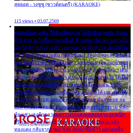
สุดยอด - วงซูซู (ซาวด์ดนตรี) (KARAOKE)
115 views • 03.07.2569
พ่อส่งเงินสามพัน ให้ฉันเรียนราม ได้อีกสักสามพัน ฉันคง
บ๊าย บาย จะไปซื้อกางเกงยีนส์ ลีวายส์มาใส่ เพราะเราเป็น
เด็กใต้ ลีวายส์อย่างเดียว อยากจะโชว์ถึงหิวโซ เด็กใต้ก็ไม่
หวั่น ตกตัวละหลายพัน กัดฟันซื้อมา ให้เด็กเทพเหลียวมอง
และต้องรู้ว่า เด็กใต้ไม่ธรรมดา แต่สุดยอด เดินโยกย้ายเย
ยวน กวนโอ๊ยพอได้ เพราะว่านุ่งลีวายส์ ตัวใหม่ใส่มา เดิน
เข้ามหาลัย จิ๊กโก๊มองหน้า ท่าจะมีปัญหา ไม่พอใจ ได้เป็น
เรื่องแน่นอน แต่ฉันไม่หวั่น เลยแหลงใต้ถามมัน ว่ามัน
พรั่นพรือ มันตอบว่าไม่พรื่อ เปลี่ยนเป็นยิ้มให้ เจอะเด็กใต้
ด้วยกัน ก็เลยรอด สุดยอด สุดยอด สุดยอด มันสุดยอด สุด
ยอด สุดยอด สุดยอด มันสุดยอด แอบหลงรักสาวราม ที่พัก
ห้องเช่า เธอผิวขาวผมยาว ปากแดงแหลงกลาง ถูกสเป็ก
จริงเธอ อยู่ห้องข้างข้าง อยากเข้าไปแหลงกลาง กลัว
ทองแดง กลับจากรามมาเจอ เธอมาซื้อข้าว แต่ก่อนนั้น