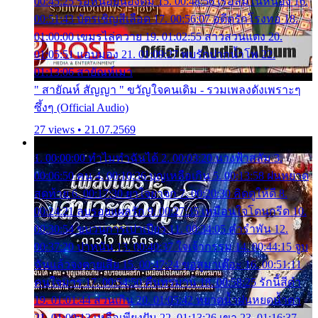
00:45:25 รอหน่อยน้องติ๋ม 15. 00:48:56 เรือล่มในหนอง 16.
00:51:43 บัตรเชิญสีเลือด 17. 00:56:07 อดีตรักโรงทอ 18.
01:00:00 เขมรไล่ควาย 19. 01:02:55 สาวสวนแตง 20.
01:05:51 แอบมอง 21. 01:09:27 พบรักปากน้ำโพ 22.
01:13:06 สายัณห์เมา
" สายัณห์ สัญญา " ขวัญใจคนเดิม - รวมเพลงดังเพราะๆ
ซึ้งๆ (Official Audio)
27 views • 21.07.2569
1. 00:00:00 ทำไมทำฉันได้ 2. 00:03:20 นางฟ้าสลัม 3.
00:06:50 คน 4. 00:10:36 บุญเหลือเกิน 5. 00:13:58 ฝนหยาด
สุดท้าย 6. 00:17:30 ยาใจยาจก 7. 00:20:30 คิดดูให้ดี 8.
00:24:21 ลบรอยแผลรัก 9. 00:27:35 เหมือนใจโดนกรีด 10.
00:30:54 ขบวนการเปาเปียว 11. 00:34:05 คำรำพัน 12.
00:37:20 ปาหนัน 13. 00:40:37 ใจเจ้ากรรม 14. 00:44:15 จูบ
ฉันแล้วจงตายเสีย 15. 00:47:24 ขอสูมาเต๊อะ 16. 00:51:11
คนใจมาร 17. 00:54:50 คืนทรมาน 18. 00:58:25 รักนี้สีดำ
19. 01:01:44 ส่วนเกิน 20. 01:05:42 หยาดน้ำฝนหยดน้ำตา
21. 01:09:13 เหลือเพียงฝัน 22. 01:13:26 เขา 23. 01:16:37