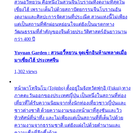
สวนอวี้หยวน คือหนึ่งในสวนจีนโบราณที่งดงามที่สุดใน
เซี่ยงไฮ้ เพราะเต็มไปด้วยสถาปัตยกรรมจีนโบราณอัน
งดงามและศิลปะการจัดสวนที่ประณีต สวนแห่งนี้ไม่เพียง
แต่เป็นสถานที่พักผ่อนหย่อนใจแต่ยังเป็นมรดกทาง
วัฒนธรรมที่สำคัญของจีนด้วยประวัติศาสตร์อันยาวนาน
กว่า 400 ปี
Yuyuan Garden : สวนอวี้หยวน จุดเช็กอินห้ามพลาดเมื่อ
มาเซี่ยงไฮ้ ประเทศจีน
1,302 views
หน้าผาโทจินโบ (Tojinbo) ตั้งอยู่ในจังหวัดฟุกุอิ (Fukui) ทาง
ภาคตะวันออกของประเทศญี่ปุ่น เป็นหนึ่งในสถานที่ท่อง
เที่ยวที่ได้รับความนิยมจากทั้งนักท่องเที่ยวชาวญี่ปุ่นและ
ชาวต่างชาติ ด้วยความงามของหน้าผาที่สูงชันและวิว
ทิวทัศน์ที่น่าทึ่ง และไม่เพียงแต่เป็นสถานที่ที่เต็มไปด้วย
ความงามจากธรรมชาติ แต่ยังแฝงไปด้วยตำนานและ
ความเชื่อที่ลึกซึ้งด้วย