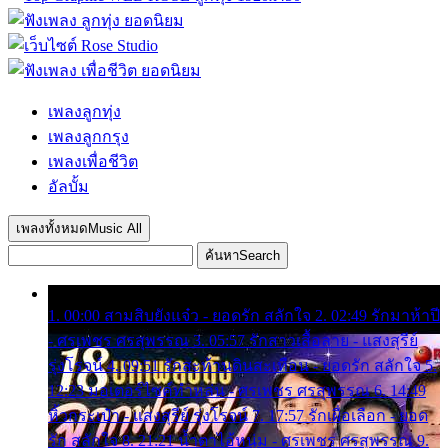
เพลงลูกทุ่ง
เพลงลูกกรุง
เพลงเพื่อชีวิต
อัลบั้ม
เพลงทั้งหมด
Music All
ค้นหา
Search
1. 00:00 สามสิบยังแจ๋ว - ยอดรัก สลักใจ 2. 02:49 รักมาห้าปี
- ศรเพชร ศรสุพรรณ 3. 05:57 รักสาวเสื้อลาย - แสงสุรีย์
รุ่งโรจน์ 4. 09:51 รักสะท้านดินสะเทือน - ยอดรัก สลักใจ 5.
12:23 มอเตอร์ไซค์ทำหล่น - ศรเพชร ศรสุพรรณ 6. 14:49
หิ้วกระเป๋า - แสงสุรีย์ รุ่งโรจน์ 7. 17:57 รักเผื่อเลือก - ยอด
รัก สลักใจ 8. 21:21 น้ำตาไอ้หนุ่ม - ศรเพชร ศรสุพรรณ 9.