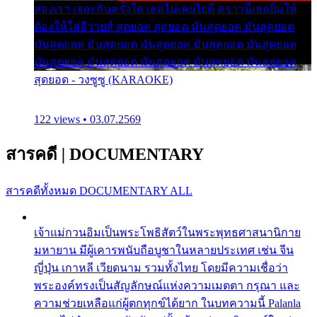
สองเรา เจอะกันครั้งใด เธอไม่เคยไยดี คราวนี้เธอยิ้มให้
ต้องให้ใส่ลีวายส์ สุดยอด สุดยอด มันสุดยอด มันสุดยอด
มันสุดยอด มันสุดยอด มันสุดยอด มันสุดยอด มันสุดยอด
มันสุดยอด มันสุดยอด มันสุดยอด มันสุดยอด มันสุดยอด
สุดยอด - วงซูซู (KARAOKE)
122 views • 03.07.2569
สารคดี
|
DOCUMENTARY
สารคดีทั้งหมด
DOCUMENTARY ALL
เจ้าแม่กวนอิมเป็นพระโพธิสัตว์ในพระพุทธศาสนานิกาย
มหายาน มีผู้เคารพนับถือบูชาในหลายประเทศ เช่น จีน
ญี่ปุ่น เกาหลี เวียดนาม รวมทั้งไทย โดยมีความเชื่อว่า
พระองค์ทรงเป็นสัญลักษณ์แห่งความเมตตา กรุณา และ
ความช่วยเหลือแก่ผู้ตกทุกข์ได้ยาก ในบทความนี้ Palanla