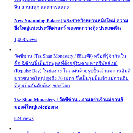
จีน สวนสนุก และการแสดง
New Yuanming Palace | พระราชวังหยวนหมิงใหม่ ความ
ยิ่งใหญ่แห่งประวัติศาสตร์ มณฑลกวางตุ้ง ประเทศจีน
1,068 views
วัดซีซ่าน (Tsz Shan Monastery / 慈山寺) หรือที่รู้จักกันใน
ชื่อ ฉี่ซ้านจี๋ เป็นวัดพุทธที่ตั้งอยู่ริมชายหาดรีพัลส์เบย์
(Repulse Bay) ในฮ่องกง โดดเด่นด้วยรูปปั้นเจ้าแม่กวนอิมสี
ขาวขนาดใหญ่ สูงถึง 76 เมตร ซึ่งเป็นรูปปั้นเจ้าแม่กวนอิม
ที่สูงเป็นอันดับต้นๆ ของโลก
Tsz Shan Monastery | วัดซีซ่าน…งามสง่าเจ้าแม่กวนอิ
มองค์ใหญ่แห่งฮ่องกง
824 views