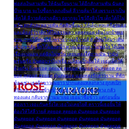
พ่อส่งเงินสามพัน ให้ฉันเรียนราม ได้อีกสักสามพัน ฉันคง
บ๊าย บาย จะไปซื้อกางเกงยีนส์ ลีวายส์มาใส่ เพราะเราเป็น
เด็กใต้ ลีวายส์อย่างเดียว อยากจะโชว์ถึงหิวโซ เด็กใต้ก็ไม่
หวั่น ตกตัวละหลายพัน กัดฟันซื้อมา ให้เด็กเทพเหลียวมอง
และต้องรู้ว่า เด็กใต้ไม่ธรรมดา แต่สุดยอด เดินโยกย้ายเย
ยวน กวนโอ๊ยพอได้ เพราะว่านุ่งลีวายส์ ตัวใหม่ใส่มา เดิน
เข้ามหาลัย จิ๊กโก๊มองหน้า ท่าจะมีปัญหา ไม่พอใจ ได้เป็น
เรื่องแน่นอน แต่ฉันไม่หวั่น เลยแหลงใต้ถามมัน ว่ามัน
พรั่นพรือ มันตอบว่าไม่พรื่อ เปลี่ยนเป็นยิ้มให้ เจอะเด็กใต้
ด้วยกัน ก็เลยรอด สุดยอด สุดยอด สุดยอด มันสุดยอด สุด
ยอด สุดยอด สุดยอด มันสุดยอด แอบหลงรักสาวราม ที่พัก
ห้องเช่า เธอผิวขาวผมยาว ปากแดงแหลงกลาง ถูกสเป็ก
จริงเธอ อยู่ห้องข้างข้าง อยากเข้าไปแหลงกลาง กลัว
ทองแดง กลับจากรามมาเจอ เธอมาซื้อข้าว แต่ก่อนนั้น
สองเรา เจอะกันครั้งใด เธอไม่เคยไยดี คราวนี้เธอยิ้มให้
ต้องให้ใส่ลีวายส์ สุดยอด สุดยอด มันสุดยอด มันสุดยอด
มันสุดยอด มันสุดยอด มันสุดยอด มันสุดยอด มันสุดยอด
มันสุดยอด มันสุดยอด มันสุดยอด มันสุดยอด มันสุดยอด