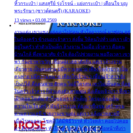
หิ้วกระเป๋า | แสงสุรีย์ รุ่งโรจน์ - แย่งกระเป๋า | เตือนใจ บุญ
พระรักษา (ซาวด์ดนตรี) (KARAOKE)
13 views • 03.08.2569
งานแต่ง เขาแซง แย่งเอาไปก่อน หัวใจอาวรณ์ มาซ่อน อยู่
ในห้องครัว ข้างนอกเจ้าสาว ส่งยิ้ม ให้คนไปทั่ว แต่เรา เฝ้า
อยู่ในครัว ทำตัวเป็นเด็ก ล้างจาน ในเมื่อ เจ้าสาว คือคน
บ้านใกล้ พึ่งพาอาศัย จำใจ ต้องไปช่วยงาน พอถึงเวลา เขา
พา กันเข้าพาขวัญ เพื่อนฝูง เฮฮาดังลั่น แต่เราล้างจาน
เดียวดาย เป็นคนพ่าย บ่มีความหมาย เคียงใจเจ้าบ่าว เป็น
คนพ่าย บ่มีความหมาย เคียงใจเจ้าบ่าว เพื่อนเจ้าสาว ยัง
เป็นบ่ได้ คือคนพ่าย ฮักคน ไม่มีใครสน เขาไม่เห็นคน ที่อยู่
ในครัว เจ้าสาว ก็มัวแต่งตัว สวยเด่น นั่งเคียงเจ้าบ่าว ที่เขา
เฝ้าคอย ใจเต้น หัวใจของเรา ลำเค็ญ ใครจะมองเห็น
ความใน ใจ เศร้า มันร้าวระบม ต้องมาขื่นขม เศร้าตรม
ท่ามความสุขี ช่วยงานเขาแต่ง แต่เรา แล้งมาหลายปี
เมื่อไรหนอจะ โชคดี ได้มีพิธีวิวาห์ หัวใจหล้า คอยไปคอย
มา คือหน้าที่เก่า หัวใจหล้า คอยไปคอยมา คือหน้าที่เก่า