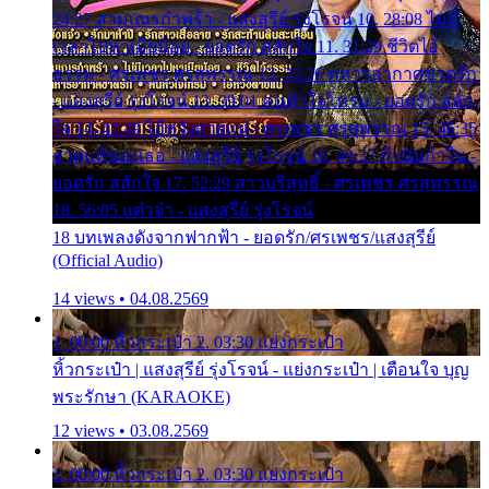
24:27 สามเณรกำพร้า - แสงสุรีย์ รุ่งโรจน์ 10. 28:08 ไม่มี
เวลาไปหาเมียน้อย - ยอดรัก สลักใจ 11. 31:29 ชีวิตไอ้
ธรรม - ศรเพชร ศรสุพรรณ 12. 35:26 ทหารอากาศขาดรัก
- แสงสุรีย์ รุ่งโรจน์ 13. 39:01 คนหัวใจโทรม - ยอดรัก สลัก
ใจ 14. 42:49 ไอ้หวังตายแน่ - ศรเพชร ศรสุพรรณ 15. 46:35
ธาตุแท้ของเธอ - แสงสุรีย์ รุ่งโรจน์ 16. 49:57 กำนันกำใน -
ยอดรัก สลักใจ 17. 52:29 สาวบริสุทธิ์ - ศรเพชร ศรสุพรรณ
18. 56:05 แต๋วจ๋า - แสงสุรีย์ รุ่งโรจน์
18 บทเพลงดังจากฟากฟ้า - ยอดรัก/ศรเพชร/แสงสุรีย์
(Official Audio)
14 views • 04.08.2569
1. 00:00 หิ้วกระเป๋า 2. 03:30 แย่งกระเป๋า
หิ้วกระเป๋า | แสงสุรีย์ รุ่งโรจน์ - แย่งกระเป๋า | เตือนใจ บุญ
พระรักษา (KARAOKE)
12 views • 03.08.2569
1. 00:00 หิ้วกระเป๋า 2. 03:30 แย่งกระเป๋า