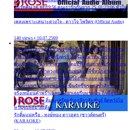
ขอรักคืน 24. 01:19:56 คนเรารักกันยาก 25. 01:23:06 หัวใจ
เถื่อน 26. 01:26:45 อยู่เพื่อลูก
เพลงเพราะเสนาะดวงใจ - ดาวใจ ไพจิตร (Official Audio)
140 views • 10.07.2569
ไม่เคยรักใครแน่หรือ อยากเชื่อถือก็ไม่กล้า ติ๋มใช่คนสวย
ตรึงใจ ติ๋มใช่งามซึ้งตรึงตรา พี่หรือจะมาหมายร่วมชีวี ก็
คนเขาลืออื้อฉาว ว่าสาวๆรุมตอมพี่ ติ๋มอยากรับรักเหมือน
กัน แต่หวั่นจะช้ำดวงฤดี กลัวแฟนของพี่ชี้หน้าด่าทอ ก็คน
ชื่อต๋อยต้อยตุ้มตุ๋ยต่าย พี่ยังลืมได้ง่ายๆเลยหนอ แค่ตัวเรา
สาวบ้านนา แสนจะซอมซ่อ ขืนรักขืนรอคงช้ำสักวัน ถ้า
จริงเหมือนคำพร่ำเฉลย พี่อย่าเฉยรีบมาหมั้น ถ้าพี่สู่ขอ
ตามธรรมเนียม ติ๋มจะเตรียมรับเกลียวสัมพันธ์ ผิดหวังไม่
หวั่นขอยอมได้เคียง
รักติ๋มแน่หรือ - หงษ์ทอง ดาวอุดร (ซาวด์ดนตรี)
(KARAOKE)