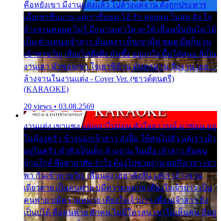
คือหยังเขา มีงานแต่งแล้ว ไปล้างแต่จาน ดั่งถูกประหาร
เมื่อเขาชื่นบาน แต่เราขื่นขม โอ้ รัก ลอยลม ไม่สม ดัง ใจ
ล้างจานคอยคู่ ไม่รู้ อีกนานเท่าใด จะได้ เลื่อนขั้นบันได ได้
เป็น ตำแหน่งเจ้าสาว มันเหงา เห็นเขามีคู่ ซมดู มีคู่ก็ม่วน
เข้าพาขวัญ เสียงโห่ตึงตึง มันซึ้ง อยู่แก่ใจ มื้อใด๋หนอ สิเป็น
งานเฮา มัวซอยเขา ใจเฮาซิด้าน มันทรมาน จับจาน เอย…
ล้างจานในงานแต่ง - Cover Ver. (ซาวด์ดนตรี)
(KARAOKE)
20 views • 03.08.2569
งานแต่ง เขาแซง แย่งเอาไปก่อน หัวใจอาวรณ์ มาซ่อน อยู่
ในห้องครัว ข้างนอกเจ้าสาว ส่งยิ้ม ให้คนไปทั่ว แต่เรา เฝ้า
อยู่ในครัว ทำตัวเป็นเด็ก ล้างจาน ในเมื่อ เจ้าสาว คือคน
บ้านใกล้ พึ่งพาอาศัย จำใจ ต้องไปช่วยงาน พอถึงเวลา เขา
พา กันเข้าพาขวัญ เพื่อนฝูง เฮฮาดังลั่น แต่เราล้างจาน
เดียวดาย เป็นคนพ่าย บ่มีความหมาย เคียงใจเจ้าบ่าว เป็น
คนพ่าย บ่มีความหมาย เคียงใจเจ้าบ่าว เพื่อนเจ้าสาว ยัง
เป็นบ่ได้ คือคนพ่าย ฮักคน ไม่มีใครสน เขาไม่เห็นคน ที่อยู่