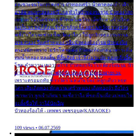
ออเซาะจนใจเบา สงสาร บัวทองเศร้า น้ำตาคลอเบ้า เฝ้า
อาลัย หนุ่มรูปหล่อหนีไกล หัวใจบัวทองระรวย บัวทองโศก
เพราะเป็นโรครักจาง ชีวิตเคว้งคว้าง เมื่อรักห่างร้างไกล
แม่ก็บอก พ่อก็สั่งจะรักใครสักครั้ง อย่าไปหวังความรวย
พลั้งไปใครจะช่วย ซื้อเปลมาไกว ให้ลูกบัวทอง เวรกรรม
ตามสนอง จึงเศร้าหมอง กลีบบัวทองต้องโรย บัวทองไม่
ตระหนัก เพราะไม่รักโคลนตม บัวทองท้องกลม เพราะลืม
ตมน้ำคลอง หลงลิ้น ที่สิ้นสัตย์ เจ้าจึงไม่ระมัด หลงกลิ่นลิ้น
โชย คำหวาน เขาวาดโรย บัวทองกลีบโรย ต้องร้อนรุม บัว
มาบานก่อนตูม ดุจไฟสุมร้อนรุมอุรา บัวทองผ่ายผอม
เพราะตรอมฤทัย ข้าวปลาไม่สนใจ ร้องไห้ลูกเดียว หยุด
โศก เสียเถิดทอง พักความเศร้าหมอง เถิดทองจ๋า ถึงใคร
เขาจะว่า ลูกเจ้าเกิดมา จะชื่อว่าไง พี่ขอเป็นเพื่อนปลอบใจ
จะตั้งชื่อให้ ว่าไอ้บังเอิญ
บัวทองร้องไห้ - เทพพร เพชรอุบล(KARAOKE)
109 views • 06.07.2569