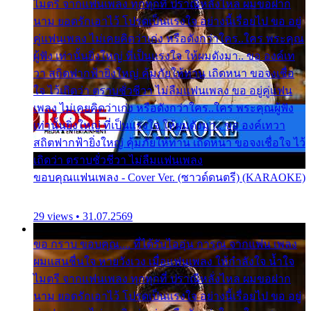
ไมตรี จากแฟนเพลง ทุกทุกที่ ปราณีหลั่งไหล ผมขอฝาก
นาม ยอดรักเอาไว้ โปรดเป็นแรงใจ อย่างนี้เรื่อยไป ขอ อยู่
คู่แฟนเพลง ไม่เคยคิดว่าเก่ง หรือดังกว่าใคร..ใคร พระคุณ
ผู้ฟัง เท่านั้นยิ่งใหญ่ ที่เป็นแรงใจ ให้ผมดังมา.. ขอ องค์เท
วา สถิตฟากฟ้ายิ่งใหญ่ คุ้มภัยให้ท่าน เถิดหนา ขอจงเชื่อ
ใจ ไว้เถิดว่า ตราบชั่วชีวา ไม่ลืมแฟนเพลง ขอ อยู่คู่แฟน
เพลง ไม่เคยคิดว่าเก่ง หรือดังกว่าใคร..ใคร พระคุณผู้ฟัง
เท่านั้นยิ่งใหญ่ ที่เป็นแรงใจ ให้ผมดังมา.. ขอ องค์เทวา
สถิตฟากฟ้ายิ่งใหญ่ คุ้มภัยให้ท่าน เถิดหนา ขอจงเชื่อใจ ไว้
เถิดว่า ตราบชั่วชีวา ไม่ลืมแฟนเพลง
ขอบคุณแฟนเพลง - Cover Ver. (ซาวด์ดนตรี) (KARAOKE)
29 views • 31.07.2569
ขอ กราบ ขอบคุณ.... ที่ได้รับไออุ่น การุณ จากแฟน เพลง
ผมแสนชื่นใจ หายวังเวง เมื่อแฟนเพลง ให้กำลังใจ น้ำใจ
ไมตรี จากแฟนเพลง ทุกทุกที่ ปราณีหลั่งไหล ผมขอฝาก
นาม ยอดรักเอาไว้ โปรดเป็นแรงใจ อย่างนี้เรื่อยไป ขอ อยู่