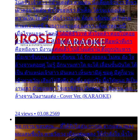
ในครัว เจ้าสาว ก็มัวแต่งตัว สวยเด่น นั่งเคียงเจ้าบ่าว ที่เขา
เฝ้าคอย ใจเต้น หัวใจของเรา ลำเค็ญ ใครจะมองเห็น
ความใน ใจ เศร้า มันร้าวระบม ต้องมาขื่นขม เศร้าตรม
ท่ามความสุขี ช่วยงานเขาแต่ง แต่เรา แล้งมาหลายปี
เมื่อไรหนอจะ โชคดี ได้มีพิธีวิวาห์ หัวใจหล้า คอยไปคอย
มา คือหน้าที่เก่า หัวใจหล้า คอยไปคอยมา คือหน้าที่เก่า
คือหยังเขา มีงานแต่งแล้ว ไปล้างแต่จาน ดั่งถูกประหาร
เมื่อเขาชื่นบาน แต่เราขื่นขม โอ้ รัก ลอยลม ไม่สม ดัง ใจ
ล้างจานคอยคู่ ไม่รู้ อีกนานเท่าใด จะได้ เลื่อนขั้นบันได ได้
เป็น ตำแหน่งเจ้าสาว มันเหงา เห็นเขามีคู่ ซมดู มีคู่ก็ม่วน
เข้าพาขวัญ เสียงโห่ตึงตึง มันซึ้ง อยู่แก่ใจ มื้อใด๋หนอ สิเป็น
งานเฮา มัวซอยเขา ใจเฮาซิด้าน มันทรมาน จับจาน เอย…
ล้างจานในงานแต่ง - Cover Ver. (KARAOKE)
24 views • 03.08.2569
ขอ กราบ ขอบคุณ.... ที่ได้รับไออุ่น การุณ จากแฟน เพลง
ผมแสนชื่นใจ หายวังเวง เมื่อแฟนเพลง ให้กำลังใจ น้ำใจ