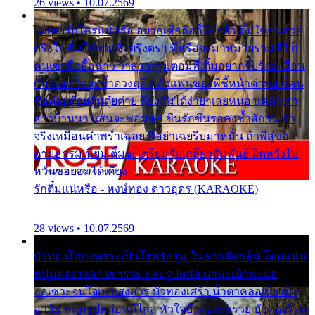
26 views • 10.07.2569
ไม่เคยรักใครแน่หรือ อยากเชื่อถือก็ไม่กล้า ติ๋มใช่คนสวย
ตรึงใจ ติ๋มใช่งามซึ้งตรึงตรา พี่หรือจะมาหมายร่วมชีวี ก็
คนเขาลืออื้อฉาว ว่าสาวๆรุมตอมพี่ ติ๋มอยากรับรักเหมือน
กัน แต่หวั่นจะช้ำดวงฤดี กลัวแฟนของพี่ชี้หน้าด่าทอ ก็คน
ชื่อต๋อยต้อยตุ้มตุ๋ยต่าย พี่ยังลืมได้ง่ายๆเลยหนอ แค่ตัวเรา
สาวบ้านนา แสนจะซอมซ่อ ขืนรักขืนรอคงช้ำสักวัน ถ้า
จริงเหมือนคำพร่ำเฉลย พี่อย่าเฉยรีบมาหมั้น ถ้าพี่สู่ขอ
ตามธรรมเนียม ติ๋มจะเตรียมรับเกลียวสัมพันธ์ ผิดหวังไม่
หวั่นขอยอมได้เคียง
รักติ๋มแน่หรือ - หงษ์ทอง ดาวอุดร (KARAOKE)
28 views • 10.07.2569
บัวทองโศก เพราะเป็นโรครักรุม ในอกกลัดกลุ้ม โดนแฟน
หนุ่มหลอกเอา เขารวย และรูปหล่อ มาพะเน้าพะนอ
ออเซาะจนใจเบา สงสาร บัวทองเศร้า น้ำตาคลอเบ้า เฝ้า
อาลัย หนุ่มรูปหล่อหนีไกล หัวใจบัวทองระรวย บัวทองโศก