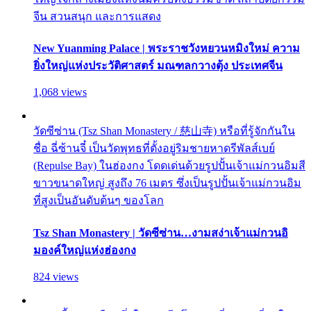
จีน สวนสนุก และการแสดง
New Yuanming Palace | พระราชวังหยวนหมิงใหม่ ความ
ยิ่งใหญ่แห่งประวัติศาสตร์ มณฑลกวางตุ้ง ประเทศจีน
1,068 views
วัดซีซ่าน (Tsz Shan Monastery / 慈山寺) หรือที่รู้จักกันใน
ชื่อ ฉี่ซ้านจี๋ เป็นวัดพุทธที่ตั้งอยู่ริมชายหาดรีพัลส์เบย์
(Repulse Bay) ในฮ่องกง โดดเด่นด้วยรูปปั้นเจ้าแม่กวนอิมสี
ขาวขนาดใหญ่ สูงถึง 76 เมตร ซึ่งเป็นรูปปั้นเจ้าแม่กวนอิม
ที่สูงเป็นอันดับต้นๆ ของโลก
Tsz Shan Monastery | วัดซีซ่าน…งามสง่าเจ้าแม่กวนอิ
มองค์ใหญ่แห่งฮ่องกง
824 views