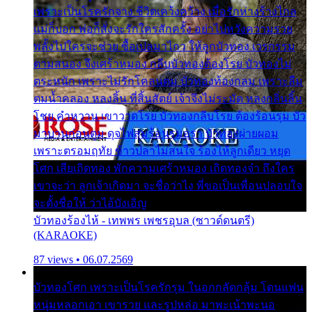
เพราะเป็นโรครักจาง ชีวิตเคว้งคว้าง เมื่อรักห่างร้างไกล
แม่ก็บอก พ่อก็สั่งจะรักใครสักครั้ง อย่าไปหวังความรวย
พลั้งไปใครจะช่วย ซื้อเปลมาไกว ให้ลูกบัวทอง เวรกรรม
ตามสนอง จึงเศร้าหมอง กลีบบัวทองต้องโรย บัวทองไม่
ตระหนัก เพราะไม่รักโคลนตม บัวทองท้องกลม เพราะลืม
ตมน้ำคลอง หลงลิ้น ที่สิ้นสัตย์ เจ้าจึงไม่ระมัด หลงกลิ่นลิ้น
โชย คำหวาน เขาวาดโรย บัวทองกลีบโรย ต้องร้อนรุม บัว
มาบานก่อนตูม ดุจไฟสุมร้อนรุมอุรา บัวทองผ่ายผอม
เพราะตรอมฤทัย ข้าวปลาไม่สนใจ ร้องไห้ลูกเดียว หยุด
โศก เสียเถิดทอง พักความเศร้าหมอง เถิดทองจ๋า ถึงใคร
เขาจะว่า ลูกเจ้าเกิดมา จะชื่อว่าไง พี่ขอเป็นเพื่อนปลอบใจ
จะตั้งชื่อให้ ว่าไอ้บังเอิญ
บัวทองร้องไห้ - เทพพร เพชรอุบล (ซาวด์ดนตรี)
(KARAOKE)
87 views • 06.07.2569
บัวทองโศก เพราะเป็นโรครักรุม ในอกกลัดกลุ้ม โดนแฟน
หนุ่มหลอกเอา เขารวย และรูปหล่อ มาพะเน้าพะนอ