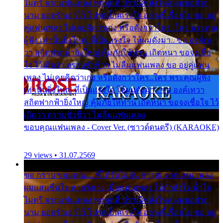
ไมตรี จากแฟนเพลง ทุกทุกที่ ปราณีหลั่งไหล ผมขอฝาก
นาม ยอดรักเอาไว้ โปรดเป็นแรงใจ อย่างนี้เรื่อยไป ขอ อยู่
คู่แฟนเพลง ไม่เคยคิดว่าเก่ง หรือดังกว่าใคร..ใคร พระคุณ
ผู้ฟัง เท่านั้นยิ่งใหญ่ ที่เป็นแรงใจ ให้ผมดังมา.. ขอ องค์เท
วา สถิตฟากฟ้ายิ่งใหญ่ คุ้มภัยให้ท่าน เถิดหนา ขอจงเชื่อ
ใจ ไว้เถิดว่า ตราบชั่วชีวา ไม่ลืมแฟนเพลง ขอ อยู่คู่แฟน
เพลง ไม่เคยคิดว่าเก่ง หรือดังกว่าใคร..ใคร พระคุณผู้ฟัง
เท่านั้นยิ่งใหญ่ ที่เป็นแรงใจ ให้ผมดังมา.. ขอ องค์เทวา
สถิตฟากฟ้ายิ่งใหญ่ คุ้มภัยให้ท่าน เถิดหนา ขอจงเชื่อใจ ไว้
เถิดว่า ตราบชั่วชีวา ไม่ลืมแฟนเพลง
ขอบคุณแฟนเพลง - Cover Ver. (ซาวด์ดนตรี) (KARAOKE)
29 views • 31.07.2569
ขอ กราบ ขอบคุณ.... ที่ได้รับไออุ่น การุณ จากแฟน เพลง
ผมแสนชื่นใจ หายวังเวง เมื่อแฟนเพลง ให้กำลังใจ น้ำใจ
ไมตรี จากแฟนเพลง ทุกทุกที่ ปราณีหลั่งไหล ผมขอฝาก
นาม ยอดรักเอาไว้ โปรดเป็นแรงใจ อย่างนี้เรื่อยไป ขอ อยู่