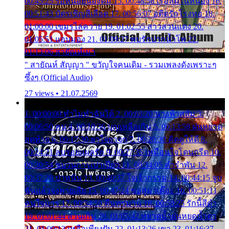
00:45:25 รอหน่อยน้องติ๋ม 15. 00:48:56 เรือล่มในหนอง 16.
00:51:43 บัตรเชิญสีเลือด 17. 00:56:07 อดีตรักโรงทอ 18.
01:00:00 เขมรไล่ควาย 19. 01:02:55 สาวสวนแตง 20.
01:05:51 แอบมอง 21. 01:09:27 พบรักปากน้ำโพ 22.
01:13:06 สายัณห์เมา
" สายัณห์ สัญญา " ขวัญใจคนเดิม - รวมเพลงดังเพราะๆ
ซึ้งๆ (Official Audio)
27 views • 21.07.2569
1. 00:00:00 ทำไมทำฉันได้ 2. 00:03:20 นางฟ้าสลัม 3.
00:06:50 คน 4. 00:10:36 บุญเหลือเกิน 5. 00:13:58 ฝนหยาด
สุดท้าย 6. 00:17:30 ยาใจยาจก 7. 00:20:30 คิดดูให้ดี 8.
00:24:21 ลบรอยแผลรัก 9. 00:27:35 เหมือนใจโดนกรีด 10.
00:30:54 ขบวนการเปาเปียว 11. 00:34:05 คำรำพัน 12.
00:37:20 ปาหนัน 13. 00:40:37 ใจเจ้ากรรม 14. 00:44:15 จูบ
ฉันแล้วจงตายเสีย 15. 00:47:24 ขอสูมาเต๊อะ 16. 00:51:11
คนใจมาร 17. 00:54:50 คืนทรมาน 18. 00:58:25 รักนี้สีดำ
19. 01:01:44 ส่วนเกิน 20. 01:05:42 หยาดน้ำฝนหยดน้ำตา
21. 01:09:13 เหลือเพียงฝัน 22. 01:13:26 เขา 23. 01:16:37