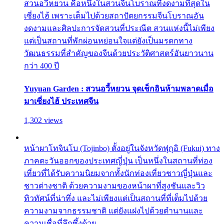
สวนอวี้หยวน คือหนึ่งในสวนจีนโบราณที่งดงามที่สุดใน
เซี่ยงไฮ้ เพราะเต็มไปด้วยสถาปัตยกรรมจีนโบราณอัน
งดงามและศิลปะการจัดสวนที่ประณีต สวนแห่งนี้ไม่เพียง
แต่เป็นสถานที่พักผ่อนหย่อนใจแต่ยังเป็นมรดกทาง
วัฒนธรรมที่สำคัญของจีนด้วยประวัติศาสตร์อันยาวนาน
กว่า 400 ปี
Yuyuan Garden : สวนอวี้หยวน จุดเช็กอินห้ามพลาดเมื่อ
มาเซี่ยงไฮ้ ประเทศจีน
1,302 views
หน้าผาโทจินโบ (Tojinbo) ตั้งอยู่ในจังหวัดฟุกุอิ (Fukui) ทาง
ภาคตะวันออกของประเทศญี่ปุ่น เป็นหนึ่งในสถานที่ท่อง
เที่ยวที่ได้รับความนิยมจากทั้งนักท่องเที่ยวชาวญี่ปุ่นและ
ชาวต่างชาติ ด้วยความงามของหน้าผาที่สูงชันและวิว
ทิวทัศน์ที่น่าทึ่ง และไม่เพียงแต่เป็นสถานที่ที่เต็มไปด้วย
ความงามจากธรรมชาติ แต่ยังแฝงไปด้วยตำนานและ
ความเชื่อที่ลึกซึ้งด้วย