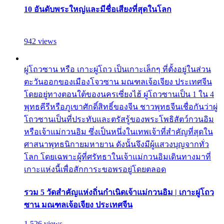
10 อันดับพระใหญ่และมีชื่อเสียงที่สุดในโลก
942 views
ผู่โถวซาน หรือ เกาะผู่โถว เป็นเกาะเล็กๆ ที่ตั้งอยู่ในส่วน
ตะวันออกของเมืองโจวซาน มณฑลเจ้อเจียง ประเทศจีน
โดยอยู่ทางตอนใต้ของนครเซี่ยงไฮ้ ผู่โถวซานเป็น 1 ใน 4
พุทธคีรีหรือภูเขาศักดิ์สิทธิ์ของจีน ชาวพุทธจีนเชื่อกันว่าผู่
โถวซานเป็นที่ประทับและตรัสรู้ของพระโพธิสัตว์กวนอิม
หรือเจ้าแม่กวนอิม ซึ่งเป็นหนึ่งในเทพเจ้าที่สำคัญที่สุดใน
ศาสนาพุทธนิกายมหายาน ดังนั้นจึงมีผู้แสวงบุญจากทั่ว
โลก โดยเฉพาะผู้ที่ศรัทธาในเจ้าแม่กวนอิมเดินทางมาที่
เกาะแห่งนี้เพื่อสักการะขอพรอยู่โดยตลอด
รวม 5 วัดสำคัญแห่งถิ่นกำเนิดเจ้าแม่กวนอิม | เกาะผู่โถว
ซาน มณฑลเจ้อเจียง ประเทศจีน
1,526 views