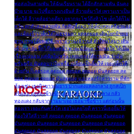
พ่อส่งเงินสามพัน ให้ฉันเรียนราม ได้อีกสักสามพัน ฉันคง
บ๊าย บาย จะไปซื้อกางเกงยีนส์ ลีวายส์มาใส่ เพราะเราเป็น
เด็กใต้ ลีวายส์อย่างเดียว อยากจะโชว์ถึงหิวโซ เด็กใต้ก็ไม่
หวั่น ตกตัวละหลายพัน กัดฟันซื้อมา ให้เด็กเทพเหลียวมอง
และต้องรู้ว่า เด็กใต้ไม่ธรรมดา แต่สุดยอด เดินโยกย้ายเย
ยวน กวนโอ๊ยพอได้ เพราะว่านุ่งลีวายส์ ตัวใหม่ใส่มา เดิน
เข้ามหาลัย จิ๊กโก๊มองหน้า ท่าจะมีปัญหา ไม่พอใจ ได้เป็น
เรื่องแน่นอน แต่ฉันไม่หวั่น เลยแหลงใต้ถามมัน ว่ามัน
พรั่นพรือ มันตอบว่าไม่พรื่อ เปลี่ยนเป็นยิ้มให้ เจอะเด็กใต้
ด้วยกัน ก็เลยรอด สุดยอด สุดยอด สุดยอด มันสุดยอด สุด
ยอด สุดยอด สุดยอด มันสุดยอด แอบหลงรักสาวราม ที่พัก
ห้องเช่า เธอผิวขาวผมยาว ปากแดงแหลงกลาง ถูกสเป็ก
จริงเธอ อยู่ห้องข้างข้าง อยากเข้าไปแหลงกลาง กลัว
ทองแดง กลับจากรามมาเจอ เธอมาซื้อข้าว แต่ก่อนนั้น
สองเรา เจอะกันครั้งใด เธอไม่เคยไยดี คราวนี้เธอยิ้มให้
ต้องให้ใส่ลีวายส์ สุดยอด สุดยอด มันสุดยอด มันสุดยอด
มันสุดยอด มันสุดยอด มันสุดยอด มันสุดยอด มันสุดยอด
มันสุดยอด มันสุดยอด มันสุดยอด มันสุดยอด มันสุดยอด