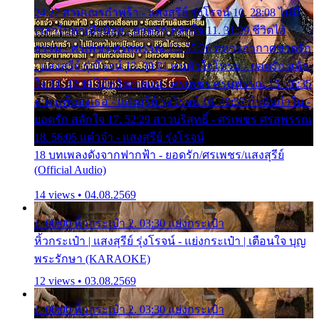
24:27 สามเณรกำพร้า - แสงสุรีย์ รุ่งโรจน์ 10. 28:08 ไม่มี
เวลาไปหาเมียน้อย - ยอดรัก สลักใจ 11. 31:29 ชีวิตไอ้
ธรรม - ศรเพชร ศรสุพรรณ 12. 35:26 ทหารอากาศขาดรัก
- แสงสุรีย์ รุ่งโรจน์ 13. 39:01 คนหัวใจโทรม - ยอดรัก สลัก
ใจ 14. 42:49 ไอ้หวังตายแน่ - ศรเพชร ศรสุพรรณ 15. 46:35
ธาตุแท้ของเธอ - แสงสุรีย์ รุ่งโรจน์ 16. 49:57 กำนันกำใน -
ยอดรัก สลักใจ 17. 52:29 สาวบริสุทธิ์ - ศรเพชร ศรสุพรรณ
18. 56:05 แต๋วจ๋า - แสงสุรีย์ รุ่งโรจน์
18 บทเพลงดังจากฟากฟ้า - ยอดรัก/ศรเพชร/แสงสุรีย์
(Official Audio)
14 views • 04.08.2569
1. 00:00 หิ้วกระเป๋า 2. 03:30 แย่งกระเป๋า
หิ้วกระเป๋า | แสงสุรีย์ รุ่งโรจน์ - แย่งกระเป๋า | เตือนใจ บุญ
พระรักษา (KARAOKE)
12 views • 03.08.2569
1. 00:00 หิ้วกระเป๋า 2. 03:30 แย่งกระเป๋า