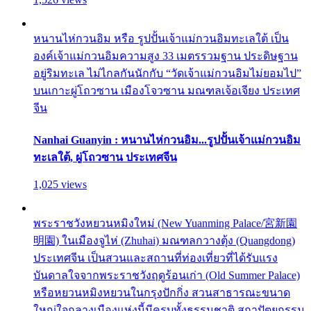
หนานไห่กวนอิม หรือ รูปปั้นเจ้าแม่กวนอิมทะเลใต้ เป็น
องค์เจ้าแม่กวนอิมความสูง 33 เมตรรวมฐาน ประดิษฐาน
อยู่ริมทะเล ไม่ไกลกันนักกับ “วัดเจ้าแม่กวนอิมไม่ยอมไป”
บนเกาะผู่โถวซาน เมืองโจวซาน มณฑลเจ้อเจียง ประเทศ
จีน
Nanhai Guanyin : หนานไห่กวนอิม...รูปปั้นเจ้าแม่กวนอิม
ทะเลใต้, ผู่โถวซาน ประเทศจีน
1,025 views
พระราชวังหยวนหมิงใหม่ (New Yuanming Palace/宮新園
明園) ในเมืองจูไห่ (Zhuhai) มณฑลกวางตุ้ง (Quangdong)
ประเทศจีน เป็นสวนและสถานที่ท่องเที่ยวที่ได้รับแรง
บันดาลใจจากพระราชวังฤดูร้อนเก่า (Old Summer Palace)
หรือหยวนหมิงหยวนในกรุงปักกิ่ง สวนสาธารณะขนาด
ใหญ่ใจกลางเมืองแห่งนี้มีครบทั้งธรรมชาติ สถาปัตยกรรม