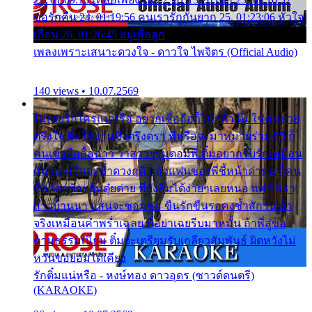
ขอรักคืน 24. 01:19:56 คนเรารักกันยาก 25. 01:23:06 หัวใจ
เถื่อน 26. 01:26:45 อยู่เพื่อลูก
เพลงเพราะเสนาะดวงใจ - ดาวใจ ไพจิตร (Official Audio)
140 views • 10.07.2569
ไม่เคยรักใครแน่หรือ อยากเชื่อถือก็ไม่กล้า ติ๋มใช่คนสวย
ตรึงใจ ติ๋มใช่งามซึ้งตรึงตรา พี่หรือจะมาหมายร่วมชีวี ก็
คนเขาลืออื้อฉาว ว่าสาวๆรุมตอมพี่ ติ๋มอยากรับรักเหมือน
กัน แต่หวั่นจะช้ำดวงฤดี กลัวแฟนของพี่ชี้หน้าด่าทอ ก็คน
ชื่อต๋อยต้อยตุ้มตุ๋ยต่าย พี่ยังลืมได้ง่ายๆเลยหนอ แค่ตัวเรา
สาวบ้านนา แสนจะซอมซ่อ ขืนรักขืนรอคงช้ำสักวัน ถ้า
จริงเหมือนคำพร่ำเฉลย พี่อย่าเฉยรีบมาหมั้น ถ้าพี่สู่ขอ
ตามธรรมเนียม ติ๋มจะเตรียมรับเกลียวสัมพันธ์ ผิดหวังไม่
หวั่นขอยอมได้เคียง
รักติ๋มแน่หรือ - หงษ์ทอง ดาวอุดร (ซาวด์ดนตรี)
(KARAOKE)