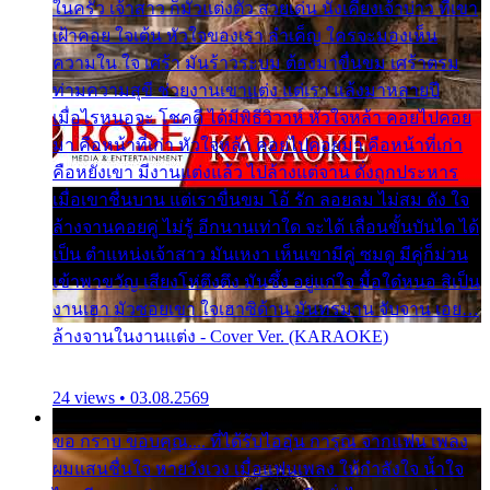
ในครัว เจ้าสาว ก็มัวแต่งตัว สวยเด่น นั่งเคียงเจ้าบ่าว ที่เขา
เฝ้าคอย ใจเต้น หัวใจของเรา ลำเค็ญ ใครจะมองเห็น
ความใน ใจ เศร้า มันร้าวระบม ต้องมาขื่นขม เศร้าตรม
ท่ามความสุขี ช่วยงานเขาแต่ง แต่เรา แล้งมาหลายปี
เมื่อไรหนอจะ โชคดี ได้มีพิธีวิวาห์ หัวใจหล้า คอยไปคอย
มา คือหน้าที่เก่า หัวใจหล้า คอยไปคอยมา คือหน้าที่เก่า
คือหยังเขา มีงานแต่งแล้ว ไปล้างแต่จาน ดั่งถูกประหาร
เมื่อเขาชื่นบาน แต่เราขื่นขม โอ้ รัก ลอยลม ไม่สม ดัง ใจ
ล้างจานคอยคู่ ไม่รู้ อีกนานเท่าใด จะได้ เลื่อนขั้นบันได ได้
เป็น ตำแหน่งเจ้าสาว มันเหงา เห็นเขามีคู่ ซมดู มีคู่ก็ม่วน
เข้าพาขวัญ เสียงโห่ตึงตึง มันซึ้ง อยู่แก่ใจ มื้อใด๋หนอ สิเป็น
งานเฮา มัวซอยเขา ใจเฮาซิด้าน มันทรมาน จับจาน เอย…
ล้างจานในงานแต่ง - Cover Ver. (KARAOKE)
24 views • 03.08.2569
ขอ กราบ ขอบคุณ.... ที่ได้รับไออุ่น การุณ จากแฟน เพลง
ผมแสนชื่นใจ หายวังเวง เมื่อแฟนเพลง ให้กำลังใจ น้ำใจ