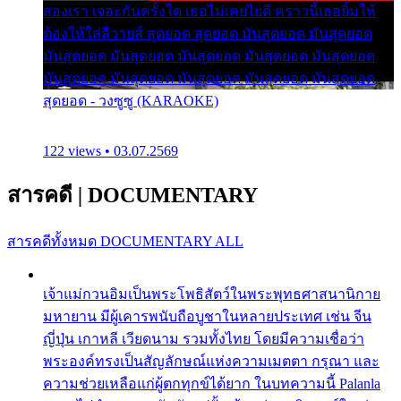
สองเรา เจอะกันครั้งใด เธอไม่เคยไยดี คราวนี้เธอยิ้มให้
ต้องให้ใส่ลีวายส์ สุดยอด สุดยอด มันสุดยอด มันสุดยอด
มันสุดยอด มันสุดยอด มันสุดยอด มันสุดยอด มันสุดยอด
มันสุดยอด มันสุดยอด มันสุดยอด มันสุดยอด มันสุดยอด
สุดยอด - วงซูซู (KARAOKE)
122 views • 03.07.2569
สารคดี
|
DOCUMENTARY
สารคดีทั้งหมด
DOCUMENTARY ALL
เจ้าแม่กวนอิมเป็นพระโพธิสัตว์ในพระพุทธศาสนานิกาย
มหายาน มีผู้เคารพนับถือบูชาในหลายประเทศ เช่น จีน
ญี่ปุ่น เกาหลี เวียดนาม รวมทั้งไทย โดยมีความเชื่อว่า
พระองค์ทรงเป็นสัญลักษณ์แห่งความเมตตา กรุณา และ
ความช่วยเหลือแก่ผู้ตกทุกข์ได้ยาก ในบทความนี้ Palanla