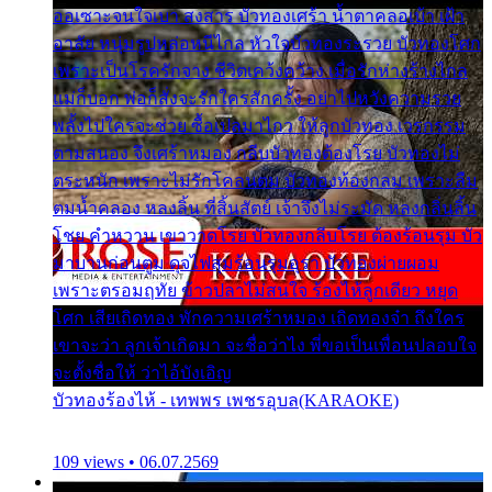
ออเซาะจนใจเบา สงสาร บัวทองเศร้า น้ำตาคลอเบ้า เฝ้า
อาลัย หนุ่มรูปหล่อหนีไกล หัวใจบัวทองระรวย บัวทองโศก
เพราะเป็นโรครักจาง ชีวิตเคว้งคว้าง เมื่อรักห่างร้างไกล
แม่ก็บอก พ่อก็สั่งจะรักใครสักครั้ง อย่าไปหวังความรวย
พลั้งไปใครจะช่วย ซื้อเปลมาไกว ให้ลูกบัวทอง เวรกรรม
ตามสนอง จึงเศร้าหมอง กลีบบัวทองต้องโรย บัวทองไม่
ตระหนัก เพราะไม่รักโคลนตม บัวทองท้องกลม เพราะลืม
ตมน้ำคลอง หลงลิ้น ที่สิ้นสัตย์ เจ้าจึงไม่ระมัด หลงกลิ่นลิ้น
โชย คำหวาน เขาวาดโรย บัวทองกลีบโรย ต้องร้อนรุม บัว
มาบานก่อนตูม ดุจไฟสุมร้อนรุมอุรา บัวทองผ่ายผอม
เพราะตรอมฤทัย ข้าวปลาไม่สนใจ ร้องไห้ลูกเดียว หยุด
โศก เสียเถิดทอง พักความเศร้าหมอง เถิดทองจ๋า ถึงใคร
เขาจะว่า ลูกเจ้าเกิดมา จะชื่อว่าไง พี่ขอเป็นเพื่อนปลอบใจ
จะตั้งชื่อให้ ว่าไอ้บังเอิญ
บัวทองร้องไห้ - เทพพร เพชรอุบล(KARAOKE)
109 views • 06.07.2569