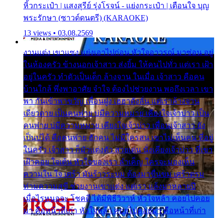
หิ้วกระเป๋า | แสงสุรีย์ รุ่งโรจน์ - แย่งกระเป๋า | เตือนใจ บุญ
พระรักษา (ซาวด์ดนตรี) (KARAOKE)
13 views • 03.08.2569
งานแต่ง เขาแซง แย่งเอาไปก่อน หัวใจอาวรณ์ มาซ่อน อยู่
ในห้องครัว ข้างนอกเจ้าสาว ส่งยิ้ม ให้คนไปทั่ว แต่เรา เฝ้า
อยู่ในครัว ทำตัวเป็นเด็ก ล้างจาน ในเมื่อ เจ้าสาว คือคน
บ้านใกล้ พึ่งพาอาศัย จำใจ ต้องไปช่วยงาน พอถึงเวลา เขา
พา กันเข้าพาขวัญ เพื่อนฝูง เฮฮาดังลั่น แต่เราล้างจาน
เดียวดาย เป็นคนพ่าย บ่มีความหมาย เคียงใจเจ้าบ่าว เป็น
คนพ่าย บ่มีความหมาย เคียงใจเจ้าบ่าว เพื่อนเจ้าสาว ยัง
เป็นบ่ได้ คือคนพ่าย ฮักคน ไม่มีใครสน เขาไม่เห็นคน ที่อยู่
ในครัว เจ้าสาว ก็มัวแต่งตัว สวยเด่น นั่งเคียงเจ้าบ่าว ที่เขา
เฝ้าคอย ใจเต้น หัวใจของเรา ลำเค็ญ ใครจะมองเห็น
ความใน ใจ เศร้า มันร้าวระบม ต้องมาขื่นขม เศร้าตรม
ท่ามความสุขี ช่วยงานเขาแต่ง แต่เรา แล้งมาหลายปี
เมื่อไรหนอจะ โชคดี ได้มีพิธีวิวาห์ หัวใจหล้า คอยไปคอย
มา คือหน้าที่เก่า หัวใจหล้า คอยไปคอยมา คือหน้าที่เก่า