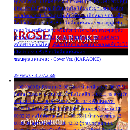
คู่แฟนเพลง ไม่เคยคิดว่าเก่ง หรือดังกว่าใคร..ใคร พระคุณ
ผู้ฟัง เท่านั้นยิ่งใหญ่ ที่เป็นแรงใจ ให้ผมดังมา.. ขอ องค์เท
วา สถิตฟากฟ้ายิ่งใหญ่ คุ้มภัยให้ท่าน เถิดหนา ขอจงเชื่อ
ใจ ไว้เถิดว่า ตราบชั่วชีวา ไม่ลืมแฟนเพลง ขอ อยู่คู่แฟน
เพลง ไม่เคยคิดว่าเก่ง หรือดังกว่าใคร..ใคร พระคุณผู้ฟัง
เท่านั้นยิ่งใหญ่ ที่เป็นแรงใจ ให้ผมดังมา.. ขอ องค์เทวา
สถิตฟากฟ้ายิ่งใหญ่ คุ้มภัยให้ท่าน เถิดหนา ขอจงเชื่อใจ ไว้
เถิดว่า ตราบชั่วชีวา ไม่ลืมแฟนเพลง
ขอบคุณแฟนเพลง - Cover Ver. (KARAOKE)
29 views • 31.07.2569
1. 00:00:00 ยินดีรับเดน 2. 00:03:44 น้ำตาอีสาน 3. 00:07:51
กิ่งทองใบหยก 4. 00:10:35 น้ำนิ่งไหลลึก 5. 00:13:49 ลานรัก
ลานเท 6. 00:17:06 จำใจจาก 7. 00:20:53 คืนฝนตก 8.
00:25:16 น้ำลงเดือนยี่ 9. 00:28:47 โสนน้อยเรือนงาม 10.
00:32:29 ตอไม้ที่ตายแล้ว 11. 00:35:41 น้ำกรดแช่เย็น 12.
00:39:08 อยากฟังซ้ำ 13. 00:42:32 รู้ว่าเขาหลอก 14.