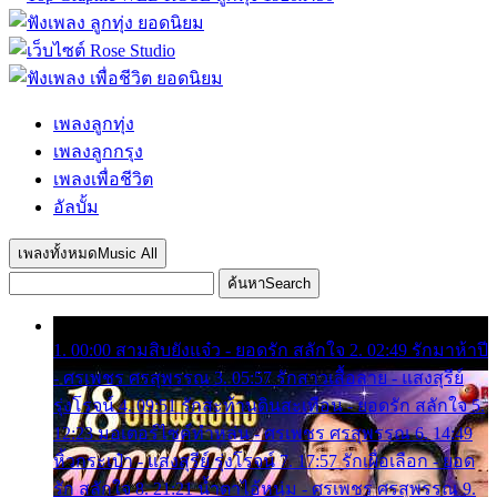
เพลงลูกทุ่ง
เพลงลูกกรุง
เพลงเพื่อชีวิต
อัลบั้ม
เพลงทั้งหมด
Music All
ค้นหา
Search
1. 00:00 สามสิบยังแจ๋ว - ยอดรัก สลักใจ 2. 02:49 รักมาห้าปี
- ศรเพชร ศรสุพรรณ 3. 05:57 รักสาวเสื้อลาย - แสงสุรีย์
รุ่งโรจน์ 4. 09:51 รักสะท้านดินสะเทือน - ยอดรัก สลักใจ 5.
12:23 มอเตอร์ไซค์ทำหล่น - ศรเพชร ศรสุพรรณ 6. 14:49
หิ้วกระเป๋า - แสงสุรีย์ รุ่งโรจน์ 7. 17:57 รักเผื่อเลือก - ยอด
รัก สลักใจ 8. 21:21 น้ำตาไอ้หนุ่ม - ศรเพชร ศรสุพรรณ 9.