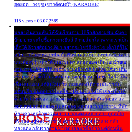
สุดยอด - วงซูซู (ซาวด์ดนตรี) (KARAOKE)
115 views • 03.07.2569
พ่อส่งเงินสามพัน ให้ฉันเรียนราม ได้อีกสักสามพัน ฉันคง
บ๊าย บาย จะไปซื้อกางเกงยีนส์ ลีวายส์มาใส่ เพราะเราเป็น
เด็กใต้ ลีวายส์อย่างเดียว อยากจะโชว์ถึงหิวโซ เด็กใต้ก็ไม่
หวั่น ตกตัวละหลายพัน กัดฟันซื้อมา ให้เด็กเทพเหลียวมอง
และต้องรู้ว่า เด็กใต้ไม่ธรรมดา แต่สุดยอด เดินโยกย้ายเย
ยวน กวนโอ๊ยพอได้ เพราะว่านุ่งลีวายส์ ตัวใหม่ใส่มา เดิน
เข้ามหาลัย จิ๊กโก๊มองหน้า ท่าจะมีปัญหา ไม่พอใจ ได้เป็น
เรื่องแน่นอน แต่ฉันไม่หวั่น เลยแหลงใต้ถามมัน ว่ามัน
พรั่นพรือ มันตอบว่าไม่พรื่อ เปลี่ยนเป็นยิ้มให้ เจอะเด็กใต้
ด้วยกัน ก็เลยรอด สุดยอด สุดยอด สุดยอด มันสุดยอด สุด
ยอด สุดยอด สุดยอด มันสุดยอด แอบหลงรักสาวราม ที่พัก
ห้องเช่า เธอผิวขาวผมยาว ปากแดงแหลงกลาง ถูกสเป็ก
จริงเธอ อยู่ห้องข้างข้าง อยากเข้าไปแหลงกลาง กลัว
ทองแดง กลับจากรามมาเจอ เธอมาซื้อข้าว แต่ก่อนนั้น