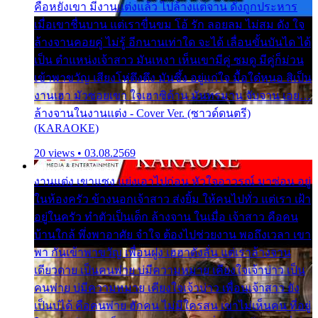
คือหยังเขา มีงานแต่งแล้ว ไปล้างแต่จาน ดั่งถูกประหาร
เมื่อเขาชื่นบาน แต่เราขื่นขม โอ้ รัก ลอยลม ไม่สม ดัง ใจ
ล้างจานคอยคู่ ไม่รู้ อีกนานเท่าใด จะได้ เลื่อนขั้นบันได ได้
เป็น ตำแหน่งเจ้าสาว มันเหงา เห็นเขามีคู่ ซมดู มีคู่ก็ม่วน
เข้าพาขวัญ เสียงโห่ตึงตึง มันซึ้ง อยู่แก่ใจ มื้อใด๋หนอ สิเป็น
งานเฮา มัวซอยเขา ใจเฮาซิด้าน มันทรมาน จับจาน เอย…
ล้างจานในงานแต่ง - Cover Ver. (ซาวด์ดนตรี)
(KARAOKE)
20 views • 03.08.2569
งานแต่ง เขาแซง แย่งเอาไปก่อน หัวใจอาวรณ์ มาซ่อน อยู่
ในห้องครัว ข้างนอกเจ้าสาว ส่งยิ้ม ให้คนไปทั่ว แต่เรา เฝ้า
อยู่ในครัว ทำตัวเป็นเด็ก ล้างจาน ในเมื่อ เจ้าสาว คือคน
บ้านใกล้ พึ่งพาอาศัย จำใจ ต้องไปช่วยงาน พอถึงเวลา เขา
พา กันเข้าพาขวัญ เพื่อนฝูง เฮฮาดังลั่น แต่เราล้างจาน
เดียวดาย เป็นคนพ่าย บ่มีความหมาย เคียงใจเจ้าบ่าว เป็น
คนพ่าย บ่มีความหมาย เคียงใจเจ้าบ่าว เพื่อนเจ้าสาว ยัง
เป็นบ่ได้ คือคนพ่าย ฮักคน ไม่มีใครสน เขาไม่เห็นคน ที่อยู่